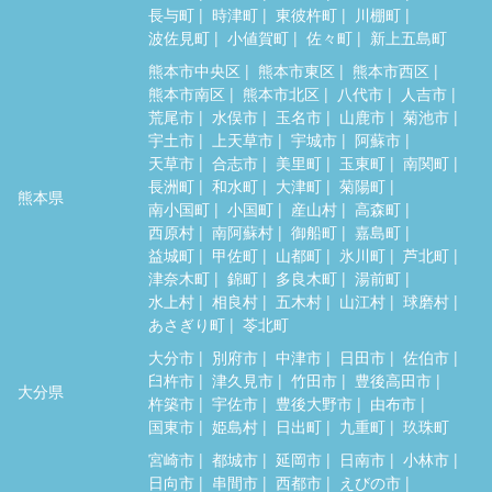
長与町
時津町
東彼杵町
川棚町
波佐見町
小値賀町
佐々町
新上五島町
熊本市中央区
熊本市東区
熊本市西区
熊本市南区
熊本市北区
八代市
人吉市
荒尾市
水俣市
玉名市
山鹿市
菊池市
宇土市
上天草市
宇城市
阿蘇市
天草市
合志市
美里町
玉東町
南関町
長洲町
和水町
大津町
菊陽町
熊本県
南小国町
小国町
産山村
高森町
西原村
南阿蘇村
御船町
嘉島町
益城町
甲佐町
山都町
氷川町
芦北町
津奈木町
錦町
多良木町
湯前町
水上村
相良村
五木村
山江村
球磨村
あさぎり町
苓北町
大分市
別府市
中津市
日田市
佐伯市
臼杵市
津久見市
竹田市
豊後高田市
大分県
杵築市
宇佐市
豊後大野市
由布市
国東市
姫島村
日出町
九重町
玖珠町
宮崎市
都城市
延岡市
日南市
小林市
日向市
串間市
西都市
えびの市