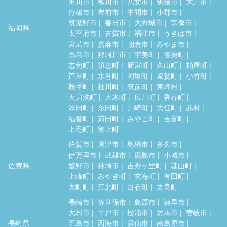
田川市
柳川市
八女市
筑後市
大川市
行橋市
豊前市
中間市
小郡市
筑紫野市
春日市
大野城市
宗像市
福岡県
太宰府市
古賀市
福津市
うきは市
宮若市
嘉麻市
朝倉市
みやま市
糸島市
那珂川市
宇美町
篠栗町
志免町
須恵町
新宮町
久山町
粕屋町
芦屋町
水巻町
岡垣町
遠賀町
小竹町
鞍手町
桂川町
筑前町
東峰村
大刀洗町
大木町
広川町
香春町
添田町
糸田町
川崎町
大任町
赤村
福智町
苅田町
みやこ町
吉富町
上毛町
築上町
佐賀市
唐津市
鳥栖市
多久市
伊万里市
武雄市
鹿島市
小城市
佐賀県
嬉野市
神埼市
吉野ヶ里町
基山町
上峰町
みやき町
玄海町
有田町
大町町
江北町
白石町
太良町
長崎市
佐世保市
島原市
諫早市
大村市
平戸市
松浦市
対馬市
壱岐市
長崎県
五島市
西海市
雲仙市
南島原市