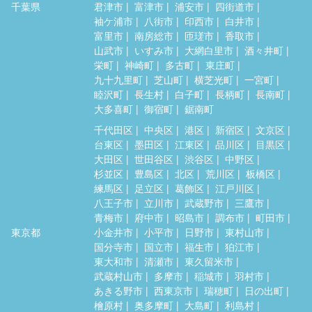
千葉県
君津市
富津市
浦安市
四街道市
袖ケ浦市
八街市
印西市
白井市
富里市
南房総市
匝瑳市
香取市
山武市
いすみ市
大網白里市
酒々井町
栄町
神崎町
多古町
東庄町
九十九里町
芝山町
横芝光町
一宮町
睦沢町
長生村
白子町
長柄町
長南町
大多喜町
御宿町
鋸南町
千代田区
中央区
港区
新宿区
文京区
台東区
墨田区
江東区
品川区
目黒区
大田区
世田谷区
渋谷区
中野区
杉並区
豊島区
北区
荒川区
板橋区
練馬区
足立区
葛飾区
江戸川区
八王子市
立川市
武蔵野市
三鷹市
青梅市
府中市
昭島市
調布市
町田市
東京都
小金井市
小平市
日野市
東村山市
国分寺市
国立市
福生市
狛江市
東大和市
清瀬市
東久留米市
武蔵村山市
多摩市
稲城市
羽村市
あきる野市
西東京市
瑞穂町
日の出町
檜原村
奥多摩町
大島町
利島村