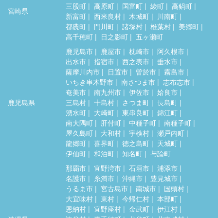
三股町
高原町
国富町
綾町
高鍋町
宮崎県
新富町
西米良村
木城町
川南町
都農町
門川町
諸塚村
椎葉村
美郷町
高千穂町
日之影町
五ヶ瀬町
鹿児島市
鹿屋市
枕崎市
阿久根市
出水市
指宿市
西之表市
垂水市
薩摩川内市
日置市
曽於市
霧島市
いちき串木野市
南さつま市
志布志市
奄美市
南九州市
伊佐市
姶良市
鹿児島県
三島村
十島村
さつま町
長島町
湧水町
大崎町
東串良町
錦江町
南大隅町
肝付町
中種子町
南種子町
屋久島町
大和村
宇検村
瀬戸内町
龍郷町
喜界町
徳之島町
天城町
伊仙町
和泊町
知名町
与論町
那覇市
宜野湾市
石垣市
浦添市
名護市
糸満市
沖縄市
豊見城市
うるま市
宮古島市
南城市
国頭村
大宜味村
東村
今帰仁村
本部町
恩納村
宜野座村
金武町
伊江村