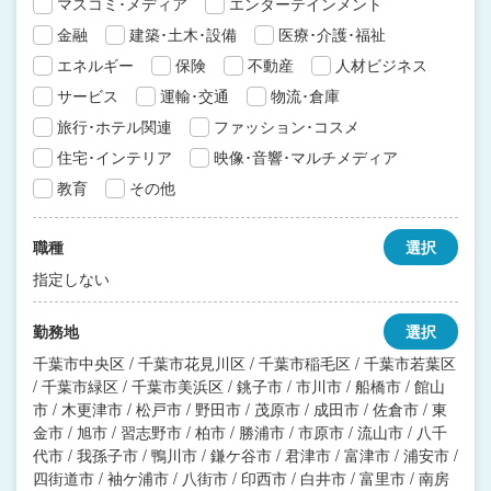
マスコミ･メディア
エンターテインメント
金融
建築･土木･設備
医療･介護･福祉
エネルギー
保険
不動産
人材ビジネス
サービス
運輸･交通
物流･倉庫
旅行･ホテル関連
ファッション･コスメ
住宅･インテリア
映像･音響･マルチメディア
教育
その他
職種
選択
指定しない
勤務地
選択
千葉市中央区 / 千葉市花見川区 / 千葉市稲毛区 / 千葉市若葉区
/ 千葉市緑区 / 千葉市美浜区 / 銚子市 / 市川市 / 船橋市 / 館山
市 / 木更津市 / 松戸市 / 野田市 / 茂原市 / 成田市 / 佐倉市 / 東
金市 / 旭市 / 習志野市 / 柏市 / 勝浦市 / 市原市 / 流山市 / 八千
代市 / 我孫子市 / 鴨川市 / 鎌ケ谷市 / 君津市 / 富津市 / 浦安市 /
四街道市 / 袖ケ浦市 / 八街市 / 印西市 / 白井市 / 富里市 / 南房