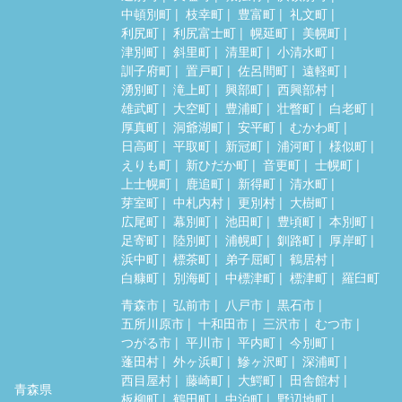
中頓別町
枝幸町
豊富町
礼文町
利尻町
利尻富士町
幌延町
美幌町
津別町
斜里町
清里町
小清水町
訓子府町
置戸町
佐呂間町
遠軽町
湧別町
滝上町
興部町
西興部村
雄武町
大空町
豊浦町
壮瞥町
白老町
厚真町
洞爺湖町
安平町
むかわ町
日高町
平取町
新冠町
浦河町
様似町
えりも町
新ひだか町
音更町
士幌町
上士幌町
鹿追町
新得町
清水町
芽室町
中札内村
更別村
大樹町
広尾町
幕別町
池田町
豊頃町
本別町
足寄町
陸別町
浦幌町
釧路町
厚岸町
浜中町
標茶町
弟子屈町
鶴居村
白糠町
別海町
中標津町
標津町
羅臼町
青森市
弘前市
八戸市
黒石市
五所川原市
十和田市
三沢市
むつ市
つがる市
平川市
平内町
今別町
蓬田村
外ヶ浜町
鰺ヶ沢町
深浦町
西目屋村
藤崎町
大鰐町
田舎館村
青森県
板柳町
鶴田町
中泊町
野辺地町