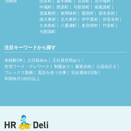
沖縄県
読谷村
嘉手納町
北谷町
北中城村
中城村
西原町
与那原町
南風原町
渡嘉敷村
座間味村
粟国村
渡名喜村
南大東村
北大東村
伊平屋村
伊是名村
久米島町
八重瀬町
多良間村
竹富町
与那国町
注目キーワードから探す
未経験OK
土日祝休み
正社員登用あり
在宅ワーク・テレワーク
制服あり
服装自由
公認会計士
フレックス勤務
英語を使う仕事
完全週休2日制
年間休日120日以上