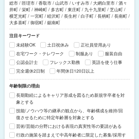
総市 / 匝瑳市 / 香取市 / 山武市 / いすみ市 / 大網白里市 / 酒々
井町 / 栄町 / 神崎町 / 多古町 / 東庄町 / 九十九里町 / 芝山町 /
横芝光町 / 一宮町 / 睦沢町 / 長生村 / 白子町 / 長柄町 / 長南町 /
大多喜町 / 御宿町 / 鋸南町
注目キーワード
未経験OK
土日祝休み
正社員登用あり
在宅ワーク・テレワーク
制服あり
服装自由
公認会計士
フレックス勤務
英語を使う仕事
完全週休2日制
年間休日120日以上
年齢制限の理由
長期勤続によるキャリア形成を図るため新規学卒者を対
象とする
技能/ノウハウ等の継承の観点から、年齢構成を維持/回
復させるために特定年齢層を対象とする
芸術/芸能の分野における表現の真実性等の要請がある
行政の施策を踏まえて中高年齢者に限定した募集/採用す