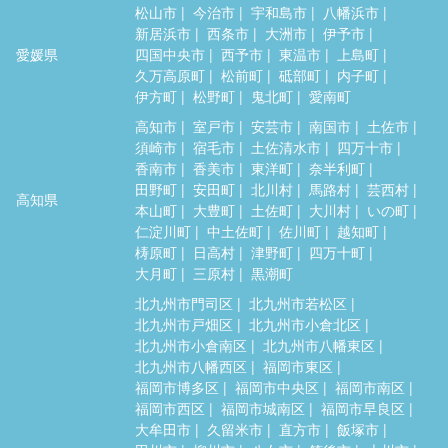
松山市
今治市
宇和島市
八幡浜市
新居浜市
西条市
大洲市
伊予市
愛媛県
四国中央市
西予市
東温市
上島町
久万高原町
松前町
砥部町
内子町
伊方町
松野町
鬼北町
愛南町
高知市
室戸市
安芸市
南国市
土佐市
須崎市
宿毛市
土佐清水市
四万十市
香南市
香美市
東洋町
奈半利町
田野町
安田町
北川村
馬路村
芸西村
高知県
本山町
大豊町
土佐町
大川村
いの町
仁淀川町
中土佐町
佐川町
越知町
梼原町
日高村
津野町
四万十町
大月町
三原村
黒潮町
北九州市門司区
北九州市若松区
北九州市戸畑区
北九州市小倉北区
北九州市小倉南区
北九州市八幡東区
北九州市八幡西区
福岡市東区
福岡市博多区
福岡市中央区
福岡市南区
福岡市西区
福岡市城南区
福岡市早良区
大牟田市
久留米市
直方市
飯塚市