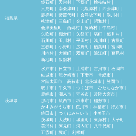
鏡石町
天栄村
下郷町
檜枝岐村
只見町
南会津町
北塩原村
西会津町
磐梯町
猪苗代町
会津坂下町
湯川村
福島県
柳津町
三島町
金山町
昭和村
会津美里町
西郷村
泉崎村
中島村
矢吹町
棚倉町
矢祭町
塙町
鮫川村
石川町
玉川村
平田村
浅川町
古殿町
三春町
小野町
広野町
楢葉町
富岡町
川内村
大熊町
双葉町
浪江町
葛尾村
新地町
飯舘村
水戸市
日立市
土浦市
古河市
石岡市
結城市
龍ケ崎市
下妻市
常総市
常陸太田市
高萩市
北茨城市
笠間市
取手市
牛久市
つくば市
ひたちなか市
鹿嶋市
潮来市
守谷市
常陸大宮市
茨城県
那珂市
筑西市
坂東市
稲敷市
かすみがうら市
桜川市
神栖市
行方市
鉾田市
つくばみらい市
小美玉市
茨城町
大洗町
城里町
東海村
大子町
美浦村
阿見町
河内町
八千代町
五霞町
境町
利根町