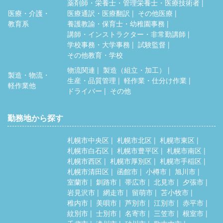
薬剤師・栄養士・管理栄養士・医療技術者
医療・介護・
医療通訳・医療翻訳
その他医療
教育系
養護教諭・保育士・幼稚園事務
講師・インストラクター・非常勤講師
学校事務・大学事務
試験監督
その他教育・学校
物流関連
製造（組立・加工）
製造・物流・
生産・品質管理
軽作業・仕分け作業
軽作業他
ドライバー
その他
勤務地から探す
札幌市中央区
札幌市北区
札幌市東区
札幌市白石区
札幌市豊平区
札幌市南区
札幌市西区
札幌市厚別区
札幌市手稲区
札幌市清田区
函館市
小樽市
旭川市
室蘭市
釧路市
帯広市
北見市
夕張市
岩見沢市
網走市
留萌市
苫小牧市
稚内市
美唄市
芦別市
江別市
赤平市
紋別市
士別市
名寄市
三笠市
根室市