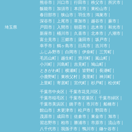
熊谷市
川口市
行田市
秩父市
所沢市
飯能市
加須市
本庄市
東松山市
春日部市
狭山市
羽生市
鴻巣市
深谷市
上尾市
草加市
越谷市
蕨市
埼玉県
戸田市
入間市
朝霞市
志木市
和光市
新座市
桶川市
久喜市
北本市
八潮市
富士見市
三郷市
蓮田市
坂戸市
幸手市
鶴ヶ島市
日高市
吉川市
ふじみ野市
白岡市
伊奈町
三芳町
毛呂山町
越生町
滑川町
嵐山町
小川町
川島町
吉見町
鳩山町
ときがわ町
横瀬町
皆野町
長瀞町
小鹿野町
東秩父村
美里町
神川町
上里町
寄居町
宮代町
杉戸町
松伏町
千葉市中央区
千葉市花見川区
千葉市稲毛区
千葉市若葉区
千葉市緑区
千葉市美浜区
銚子市
市川市
船橋市
館山市
木更津市
松戸市
野田市
茂原市
成田市
佐倉市
東金市
旭市
習志野市
柏市
勝浦市
市原市
流山市
八千代市
我孫子市
鴨川市
鎌ケ谷市