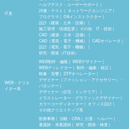
ヘルプデスク・ユーザーサポート
評価・テスト
ネットワークエンジニア
IT系
プログラマ
OAインストラクター
設計（建築・土木・設備）
施工管理・現場監督
その他 IT・技術
CAD（建築・土木・設備）
CAD（電気・電子・機械）
CADオペレータ
設計（電気・電子・機械）
研究・開発（IT技術）
WEB制作・編集
WEBデザイナー
WEBディレクター
制作・編集・校正
映像・音響
DTPオペレーター
デザイナー（ファッション・アクセサリー）・
WEB・クリエ
パタンナー
イター系
デザイナー（住宅・インテリア）
イラストレーター・グラフィックデザイナー
カラーコーディネーター
オフィス設計
その他クリエイティブ系
医療事務
治験・CRA
介護・ヘルパー
看護師・准看護師
研究・開発・検査