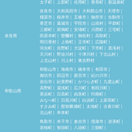
太子町
上郡町
佐用町
香美町
新温泉町
奈良市
大和高田市
大和郡山市
天理市
橿原市
桜井市
五條市
御所市
生駒市
香芝市
葛城市
宇陀市
山添村
平群町
三郷町
斑鳩町
安堵町
川西町
三宅町
奈良県
田原本町
曽爾村
御杖村
高取町
明日香村
上牧町
王寺町
広陵町
河合町
吉野町
大淀町
下市町
黒滝村
天川村
野迫川村
十津川村
下北山村
上北山村
川上村
東吉野村
和歌山市
海南市
橋本市
有田市
御坊市
田辺市
新宮市
紀の川市
岩出市
紀美野町
かつらぎ町
九度山町
高野町
湯浅町
広川町
有田川町
和歌山県
美浜町
日高町
由良町
印南町
みなべ町
日高川町
白浜町
上富田町
すさみ町
那智勝浦町
太地町
古座川町
北山村
串本町
鳥取市
米子市
倉吉市
境港市
岩美町
若桜町
智頭町
八頭町
三朝町