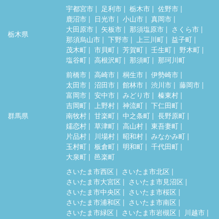
宇都宮市
足利市
栃木市
佐野市
鹿沼市
日光市
小山市
真岡市
大田原市
矢板市
那須塩原市
さくら市
栃木県
那須烏山市
下野市
上三川町
益子町
茂木町
市貝町
芳賀町
壬生町
野木町
塩谷町
高根沢町
那須町
那珂川町
前橋市
高崎市
桐生市
伊勢崎市
太田市
沼田市
館林市
渋川市
藤岡市
富岡市
安中市
みどり市
榛東村
吉岡町
上野村
神流町
下仁田町
群馬県
南牧村
甘楽町
中之条町
長野原町
嬬恋村
草津町
高山村
東吾妻町
片品村
川場村
昭和村
みなかみ町
玉村町
板倉町
明和町
千代田町
大泉町
邑楽町
さいたま市西区
さいたま市北区
さいたま市大宮区
さいたま市見沼区
さいたま市中央区
さいたま市桜区
さいたま市浦和区
さいたま市南区
さいたま市緑区
さいたま市岩槻区
川越市