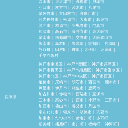
吹田市
泉大津市
高槻市
貝塚市
守口市
枚方市
茨木市
八尾市
泉佐野市
富田林市
寝屋川市
河内長野市
松原市
大東市
和泉市
箕面市
柏原市
羽曳野市
門真市
摂津市
高石市
藤井寺市
東大阪市
泉南市
四條畷市
交野市
大阪狭山市
阪南市
島本町
豊能町
能勢町
忠岡町
熊取町
田尻町
岬町
太子町
河南町
千早赤阪村
神戸市東灘区
神戸市灘区
神戸市兵庫区
神戸市長田区
神戸市須磨区
神戸市垂水区
神戸市北区
神戸市中央区
神戸市西区
姫路市
尼崎市
明石市
西宮市
洲本市
芦屋市
伊丹市
相生市
豊岡市
加古川市
赤穂市
西脇市
宝塚市
兵庫県
三木市
高砂市
川西市
小野市
三田市
加西市
篠山市
養父市
丹波市
南あわじ市
朝来市
淡路市
宍粟市
加東市
たつの市
猪名川町
多可町
稲美町
播磨町
市川町
福崎町
神河町