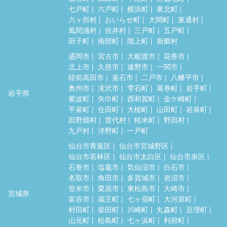
七戸町
六戸町
横浜町
東北町
六ヶ所村
おいらせ町
大間町
東通村
風間浦村
佐井村
三戸町
五戸町
田子町
南部町
階上町
新郷村
盛岡市
宮古市
大船渡市
花巻市
北上市
久慈市
遠野市
一関市
陸前高田市
釜石市
二戸市
八幡平市
奥州市
滝沢市
雫石町
葛巻町
岩手町
岩手県
紫波町
矢巾町
西和賀町
金ケ崎町
平泉町
住田町
大槌町
山田町
岩泉町
田野畑村
普代村
軽米町
野田村
九戸村
洋野町
一戸町
仙台市青葉区
仙台市宮城野区
仙台市若林区
仙台市太白区
仙台市泉区
石巻市
塩竈市
気仙沼市
白石市
名取市
角田市
多賀城市
岩沼市
登米市
栗原市
東松島市
大崎市
宮城県
富谷市
蔵王町
七ヶ宿町
大河原町
村田町
柴田町
川崎町
丸森町
亘理町
山元町
松島町
七ヶ浜町
利府町