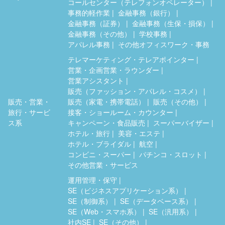
コールセンター（テレフォンオペレーター）
事務的軽作業
金融事務（銀行）
金融事務（証券）
金融事務（生保・損保）
金融事務（その他）
学校事務
アパレル事務
その他オフィスワーク・事務
テレマーケティング・テレアポインター
営業・企画営業・ラウンダー
営業アシスタント
販売（ファッション・アパレル・コスメ）
販売・営業・
販売（家電・携帯電話）
販売（その他）
旅行・サービ
接客・ショールーム・カウンター
ス系
キャンペーン・食品販売
スーパーバイザー
ホテル・旅行
美容・エステ
ホテル・ブライダル
航空
コンビニ・スーパー
パチンコ・スロット
その他営業・サービス
運用管理・保守
SE（ビジネスアプリケーション系）
SE（制御系）
SE（データベース系）
SE（Web・スマホ系）
SE（汎用系）
社内SE
SE（その他）