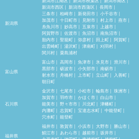
新潟市江南区
新潟市秋葉区
新潟市南区
新潟市西区
新潟市西蒲区
長岡市
三条市
柏崎市
新発田市
小千谷市
加茂市
十日町市
見附市
村上市
燕市
新潟県
糸魚川市
妙高市
五泉市
上越市
阿賀野市
佐渡市
魚沼市
南魚沼市
胎内市
聖籠町
弥彦村
田上町
阿賀町
出雲崎町
湯沢町
津南町
刈羽村
関川村
粟島浦村
富山市
高岡市
魚津市
氷見市
滑川市
黒部市
砺波市
小矢部市
南砺市
富山県
射水市
舟橋村
上市町
立山町
入善町
朝日町
金沢市
七尾市
小松市
輪島市
珠洲市
加賀市
羽咋市
かほく市
白山市
石川県
能美市
野々市市
川北町
津幡町
内灘町
志賀町
宝達志水町
中能登町
穴水町
能登町
福井市
敦賀市
小浜市
大野市
勝山市
鯖江市
あわら市
越前市
坂井市
福井県