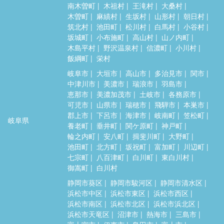
南木曽町
木祖村
王滝村
大桑村
木曽町
麻績村
生坂村
山形村
朝日村
筑北村
池田町
松川村
白馬村
小谷村
坂城町
小布施町
高山村
山ノ内町
木島平村
野沢温泉村
信濃町
小川村
飯綱町
栄村
岐阜市
大垣市
高山市
多治見市
関市
中津川市
美濃市
瑞浪市
羽島市
恵那市
美濃加茂市
土岐市
各務原市
可児市
山県市
瑞穂市
飛騨市
本巣市
郡上市
下呂市
海津市
岐南町
笠松町
岐阜県
養老町
垂井町
関ケ原町
神戸町
輪之内町
安八町
揖斐川町
大野町
池田町
北方町
坂祝町
富加町
川辺町
七宗町
八百津町
白川町
東白川村
御嵩町
白川村
静岡市葵区
静岡市駿河区
静岡市清水区
浜松市中区
浜松市東区
浜松市西区
浜松市南区
浜松市北区
浜松市浜北区
浜松市天竜区
沼津市
熱海市
三島市