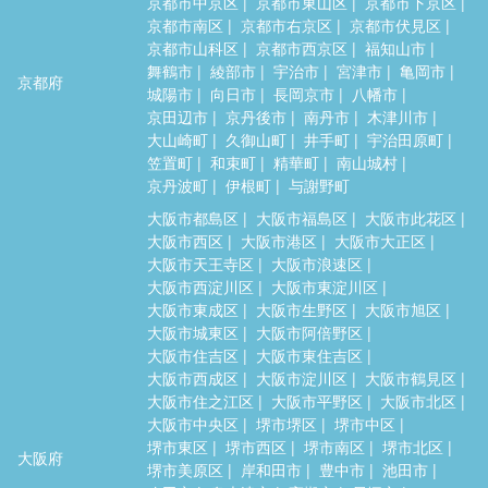
京都市中京区
京都市東山区
京都市下京区
京都市南区
京都市右京区
京都市伏見区
京都市山科区
京都市西京区
福知山市
舞鶴市
綾部市
宇治市
宮津市
亀岡市
京都府
城陽市
向日市
長岡京市
八幡市
京田辺市
京丹後市
南丹市
木津川市
大山崎町
久御山町
井手町
宇治田原町
笠置町
和束町
精華町
南山城村
京丹波町
伊根町
与謝野町
大阪市都島区
大阪市福島区
大阪市此花区
大阪市西区
大阪市港区
大阪市大正区
大阪市天王寺区
大阪市浪速区
大阪市西淀川区
大阪市東淀川区
大阪市東成区
大阪市生野区
大阪市旭区
大阪市城東区
大阪市阿倍野区
大阪市住吉区
大阪市東住吉区
大阪市西成区
大阪市淀川区
大阪市鶴見区
大阪市住之江区
大阪市平野区
大阪市北区
大阪市中央区
堺市堺区
堺市中区
堺市東区
堺市西区
堺市南区
堺市北区
大阪府
堺市美原区
岸和田市
豊中市
池田市