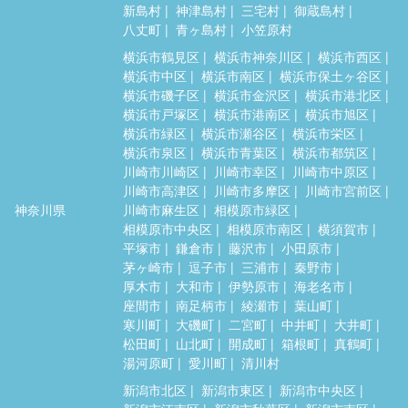
新島村
神津島村
三宅村
御蔵島村
八丈町
青ヶ島村
小笠原村
横浜市鶴見区
横浜市神奈川区
横浜市西区
横浜市中区
横浜市南区
横浜市保土ヶ谷区
横浜市磯子区
横浜市金沢区
横浜市港北区
横浜市戸塚区
横浜市港南区
横浜市旭区
横浜市緑区
横浜市瀬谷区
横浜市栄区
横浜市泉区
横浜市青葉区
横浜市都筑区
川崎市川崎区
川崎市幸区
川崎市中原区
川崎市高津区
川崎市多摩区
川崎市宮前区
神奈川県
川崎市麻生区
相模原市緑区
相模原市中央区
相模原市南区
横須賀市
平塚市
鎌倉市
藤沢市
小田原市
茅ヶ崎市
逗子市
三浦市
秦野市
厚木市
大和市
伊勢原市
海老名市
座間市
南足柄市
綾瀬市
葉山町
寒川町
大磯町
二宮町
中井町
大井町
松田町
山北町
開成町
箱根町
真鶴町
湯河原町
愛川町
清川村
新潟市北区
新潟市東区
新潟市中央区