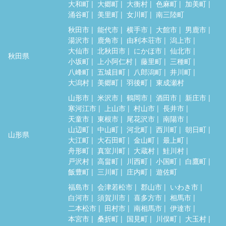
大和町
大郷町
大衡村
色麻町
加美町
涌谷町
美里町
女川町
南三陸町
秋田市
能代市
横手市
大館市
男鹿市
湯沢市
鹿角市
由利本荘市
潟上市
大仙市
北秋田市
にかほ市
仙北市
秋田県
小坂町
上小阿仁村
藤里町
三種町
八峰町
五城目町
八郎潟町
井川町
大潟村
美郷町
羽後町
東成瀬村
山形市
米沢市
鶴岡市
酒田市
新庄市
寒河江市
上山市
村山市
長井市
天童市
東根市
尾花沢市
南陽市
山辺町
中山町
河北町
西川町
朝日町
山形県
大江町
大石田町
金山町
最上町
舟形町
真室川町
大蔵村
鮭川村
戸沢村
高畠町
川西町
小国町
白鷹町
飯豊町
三川町
庄内町
遊佐町
福島市
会津若松市
郡山市
いわき市
白河市
須賀川市
喜多方市
相馬市
二本松市
田村市
南相馬市
伊達市
本宮市
桑折町
国見町
川俣町
大玉村