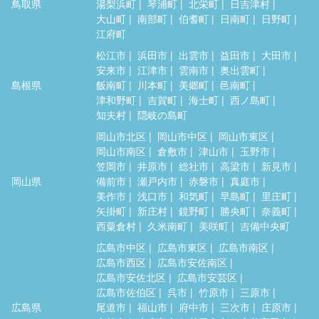
鳥取県
湯梨浜町
琴浦町
北栄町
日吉津村
大山町
南部町
伯耆町
日南町
日野町
江府町
松江市
浜田市
出雲市
益田市
大田市
安来市
江津市
雲南市
奥出雲町
島根県
飯南町
川本町
美郷町
邑南町
津和野町
吉賀町
海士町
西ノ島町
知夫村
隠岐の島町
岡山市北区
岡山市中区
岡山市東区
岡山市南区
倉敷市
津山市
玉野市
笠岡市
井原市
総社市
高梁市
新見市
岡山県
備前市
瀬戸内市
赤磐市
真庭市
美作市
浅口市
和気町
早島町
里庄町
矢掛町
新庄村
鏡野町
勝央町
奈義町
西粟倉村
久米南町
美咲町
吉備中央町
広島市中区
広島市東区
広島市南区
広島市西区
広島市安佐南区
広島市安佐北区
広島市安芸区
広島市佐伯区
呉市
竹原市
三原市
広島県
尾道市
福山市
府中市
三次市
庄原市