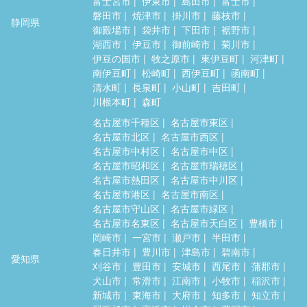
富士宮市
伊東市
島田市
富士市
磐田市
焼津市
掛川市
藤枝市
静岡県
御殿場市
袋井市
下田市
裾野市
湖西市
伊豆市
御前崎市
菊川市
伊豆の国市
牧之原市
東伊豆町
河津町
南伊豆町
松崎町
西伊豆町
函南町
清水町
長泉町
小山町
吉田町
川根本町
森町
名古屋市千種区
名古屋市東区
名古屋市北区
名古屋市西区
名古屋市中村区
名古屋市中区
名古屋市昭和区
名古屋市瑞穂区
名古屋市熱田区
名古屋市中川区
名古屋市港区
名古屋市南区
名古屋市守山区
名古屋市緑区
名古屋市名東区
名古屋市天白区
豊橋市
岡崎市
一宮市
瀬戸市
半田市
春日井市
豊川市
津島市
碧南市
愛知県
刈谷市
豊田市
安城市
西尾市
蒲郡市
犬山市
常滑市
江南市
小牧市
稲沢市
新城市
東海市
大府市
知多市
知立市