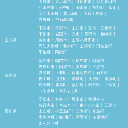
大竹市
東広島市
廿日市市
安芸高田市
江田島市
府中町
海田町
熊野町
坂町
安芸太田町
北広島町
大崎上島町
世羅町
神石高原町
下関市
宇部市
山口市
萩市
防府市
下松市
岩国市
光市
長門市
柳井市
山口県
美祢市
周南市
山陽小野田市
周防大島町
和木町
上関町
田布施町
平生町
阿武町
徳島市
鳴門市
小松島市
阿南市
吉野川市
阿波市
美馬市
三好市
勝浦町
上勝町
佐那河内村
石井町
徳島県
神山町
那賀町
牟岐町
美波町
海陽町
松茂町
北島町
藍住町
板野町
上板町
つるぎ町
東みよし町
高松市
丸亀市
坂出市
善通寺市
観音寺市
さぬき市
東かがわ市
三豊市
香川県
土庄町
小豆島町
三木町
直島町
宇多津町
綾川町
琴平町
多度津町
まんのう町