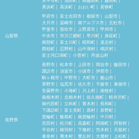
永平寺町
池田町
南越前町
越前町
美浜町
高浜町
おおい町
若狭町
甲府市
富士吉田市
都留市
山梨市
大月市
韮崎市
南アルプス市
北杜市
甲斐市
笛吹市
上野原市
甲州市
山梨県
中央市
市川三郷町
早川町
身延町
南部町
富士川町
昭和町
道志村
西桂町
忍野村
山中湖村
鳴沢村
富士河口湖町
小菅村
丹波山村
長野市
松本市
上田市
岡谷市
飯田市
諏訪市
須坂市
小諸市
伊那市
駒ヶ根市
中野市
大町市
飯山市
茅野市
塩尻市
佐久市
千曲市
東御市
安曇野市
小海町
川上村
南牧村
南相木村
北相木村
佐久穂町
軽井沢町
御代田町
立科町
青木村
長和町
下諏訪町
富士見町
原村
辰野町
箕輪町
飯島町
南箕輪村
中川村
長野県
宮田村
松川町
高森町
阿南町
阿智村
平谷村
根羽村
下條村
売木村
天龍村
泰阜村
喬木村
豊丘村
大鹿村
上松町