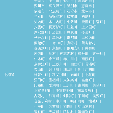
千歳市
滝川市
砂川市
歌志内市
深川市
富良野市
登別市
恵庭市
伊達市
北広島市
石狩市
北斗市
当別町
新篠津村
松前町
福島町
知内町
木古内町
七飯町
鹿部町
森町
八雲町
長万部町
江差町
上ノ国町
厚沢部町
乙部町
奥尻町
今金町
せたな町
島牧村
寿都町
黒松内町
蘭越町
ニセコ町
真狩村
留寿都村
喜茂別町
京極町
倶知安町
共和町
岩内町
泊村
神恵内村
積丹町
古平町
仁木町
余市町
赤井川村
南幌町
奈井江町
上砂川町
由仁町
長沼町
栗山町
月形町
浦臼町
新十津川町
北海道
妹背牛町
秩父別町
雨竜町
北竜町
沼田町
鷹栖町
東神楽町
当麻町
比布町
愛別町
上川町
東川町
美瑛町
上富良野町
中富良野町
南富良野町
占冠村
和寒町
剣淵町
下川町
美深町
音威子府村
中川町
幌加内町
増毛町
小平町
苫前町
羽幌町
初山別村
遠別町
天塩町
猿払村
浜頓別町