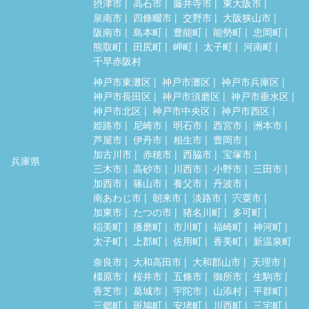
摂津市
高石市
藤井寺市
東大阪市
泉南市
四條畷市
交野市
大阪狭山市
阪南市
島本町
豊能町
能勢町
忠岡町
熊取町
田尻町
岬町
太子町
河南町
千早赤阪村
神戸市東灘区
神戸市灘区
神戸市兵庫区
神戸市長田区
神戸市須磨区
神戸市垂水区
神戸市北区
神戸市中央区
神戸市西区
姫路市
尼崎市
明石市
西宮市
洲本市
芦屋市
伊丹市
相生市
豊岡市
加古川市
赤穂市
西脇市
宝塚市
兵庫県
三木市
高砂市
川西市
小野市
三田市
加西市
篠山市
養父市
丹波市
南あわじ市
朝来市
淡路市
宍粟市
加東市
たつの市
猪名川町
多可町
稲美町
播磨町
市川町
福崎町
神河町
太子町
上郡町
佐用町
香美町
新温泉町
奈良市
大和高田市
大和郡山市
天理市
橿原市
桜井市
五條市
御所市
生駒市
香芝市
葛城市
宇陀市
山添村
平群町
三郷町
斑鳩町
安堵町
川西町
三宅町