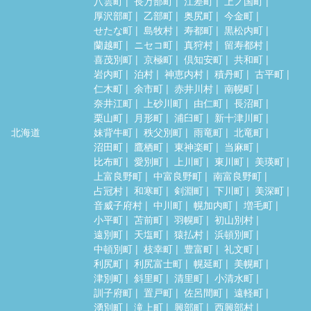
八雲町
長万部町
江差町
上ノ国町
厚沢部町
乙部町
奥尻町
今金町
せたな町
島牧村
寿都町
黒松内町
蘭越町
ニセコ町
真狩村
留寿都村
喜茂別町
京極町
倶知安町
共和町
岩内町
泊村
神恵内村
積丹町
古平町
仁木町
余市町
赤井川村
南幌町
奈井江町
上砂川町
由仁町
長沼町
栗山町
月形町
浦臼町
新十津川町
北海道
妹背牛町
秩父別町
雨竜町
北竜町
沼田町
鷹栖町
東神楽町
当麻町
比布町
愛別町
上川町
東川町
美瑛町
上富良野町
中富良野町
南富良野町
占冠村
和寒町
剣淵町
下川町
美深町
音威子府村
中川町
幌加内町
増毛町
小平町
苫前町
羽幌町
初山別村
遠別町
天塩町
猿払村
浜頓別町
中頓別町
枝幸町
豊富町
礼文町
利尻町
利尻富士町
幌延町
美幌町
津別町
斜里町
清里町
小清水町
訓子府町
置戸町
佐呂間町
遠軽町
湧別町
滝上町
興部町
西興部村