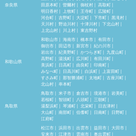
奈良県
田原本町
曽爾村
御杖村
高取町
明日香村
上牧町
王寺町
広陵町
河合町
吉野町
大淀町
下市町
黒滝村
天川村
野迫川村
十津川村
下北山村
上北山村
川上村
東吉野村
和歌山市
海南市
橋本市
有田市
御坊市
田辺市
新宮市
紀の川市
岩出市
紀美野町
かつらぎ町
九度山町
高野町
湯浅町
広川町
有田川町
和歌山県
美浜町
日高町
由良町
印南町
みなべ町
日高川町
白浜町
上富田町
すさみ町
那智勝浦町
太地町
古座川町
北山村
串本町
鳥取市
米子市
倉吉市
境港市
岩美町
若桜町
智頭町
八頭町
三朝町
鳥取県
湯梨浜町
琴浦町
北栄町
日吉津村
大山町
南部町
伯耆町
日南町
日野町
江府町
松江市
浜田市
出雲市
益田市
大田市
安来市
江津市
雲南市
奥出雲町