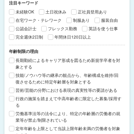
注目キーワード
未経験OK
土日祝休み
正社員登用あり
在宅ワーク・テレワーク
制服あり
服装自由
公認会計士
フレックス勤務
英語を使う仕事
完全週休2日制
年間休日120日以上
年齢制限の理由
長期勤続によるキャリア形成を図るため新規学卒者を対
象とする
技能/ノウハウ等の継承の観点から、年齢構成を維持/回
復させるために特定年齢層を対象とする
芸術/芸能の分野における表現の真実性等の要請がある
行政の施策を踏まえて中高年齢者に限定した募集/採用す
る
労働基準法等の法令により、特定の年齢層の労働者の就
業等が禁止/制限されている
定年年齢を上限として当該上限年齢未満の労働者を対象