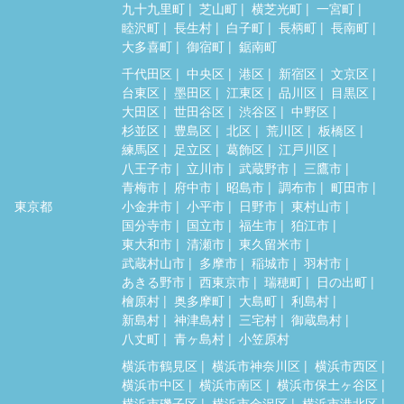
九十九里町
芝山町
横芝光町
一宮町
睦沢町
長生村
白子町
長柄町
長南町
大多喜町
御宿町
鋸南町
千代田区
中央区
港区
新宿区
文京区
台東区
墨田区
江東区
品川区
目黒区
大田区
世田谷区
渋谷区
中野区
杉並区
豊島区
北区
荒川区
板橋区
練馬区
足立区
葛飾区
江戸川区
八王子市
立川市
武蔵野市
三鷹市
青梅市
府中市
昭島市
調布市
町田市
東京都
小金井市
小平市
日野市
東村山市
国分寺市
国立市
福生市
狛江市
東大和市
清瀬市
東久留米市
武蔵村山市
多摩市
稲城市
羽村市
あきる野市
西東京市
瑞穂町
日の出町
檜原村
奥多摩町
大島町
利島村
新島村
神津島村
三宅村
御蔵島村
八丈町
青ヶ島村
小笠原村
横浜市鶴見区
横浜市神奈川区
横浜市西区
横浜市中区
横浜市南区
横浜市保土ヶ谷区
横浜市磯子区
横浜市金沢区
横浜市港北区