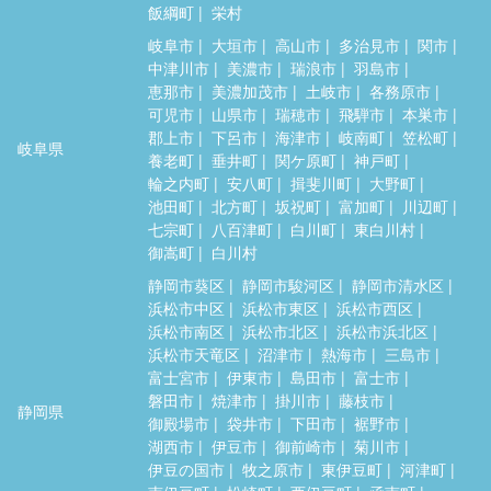
飯綱町
栄村
岐阜市
大垣市
高山市
多治見市
関市
中津川市
美濃市
瑞浪市
羽島市
恵那市
美濃加茂市
土岐市
各務原市
可児市
山県市
瑞穂市
飛騨市
本巣市
郡上市
下呂市
海津市
岐南町
笠松町
岐阜県
養老町
垂井町
関ケ原町
神戸町
輪之内町
安八町
揖斐川町
大野町
池田町
北方町
坂祝町
富加町
川辺町
七宗町
八百津町
白川町
東白川村
御嵩町
白川村
静岡市葵区
静岡市駿河区
静岡市清水区
浜松市中区
浜松市東区
浜松市西区
浜松市南区
浜松市北区
浜松市浜北区
浜松市天竜区
沼津市
熱海市
三島市
富士宮市
伊東市
島田市
富士市
磐田市
焼津市
掛川市
藤枝市
静岡県
御殿場市
袋井市
下田市
裾野市
湖西市
伊豆市
御前崎市
菊川市
伊豆の国市
牧之原市
東伊豆町
河津町