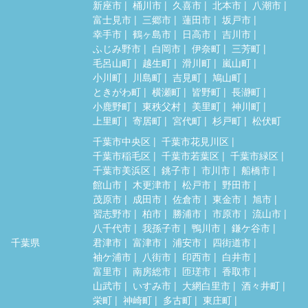
新座市
桶川市
久喜市
北本市
八潮市
富士見市
三郷市
蓮田市
坂戸市
幸手市
鶴ヶ島市
日高市
吉川市
ふじみ野市
白岡市
伊奈町
三芳町
毛呂山町
越生町
滑川町
嵐山町
小川町
川島町
吉見町
鳩山町
ときがわ町
横瀬町
皆野町
長瀞町
小鹿野町
東秩父村
美里町
神川町
上里町
寄居町
宮代町
杉戸町
松伏町
千葉市中央区
千葉市花見川区
千葉市稲毛区
千葉市若葉区
千葉市緑区
千葉市美浜区
銚子市
市川市
船橋市
館山市
木更津市
松戸市
野田市
茂原市
成田市
佐倉市
東金市
旭市
習志野市
柏市
勝浦市
市原市
流山市
八千代市
我孫子市
鴨川市
鎌ケ谷市
千葉県
君津市
富津市
浦安市
四街道市
袖ケ浦市
八街市
印西市
白井市
富里市
南房総市
匝瑳市
香取市
山武市
いすみ市
大網白里市
酒々井町
栄町
神崎町
多古町
東庄町