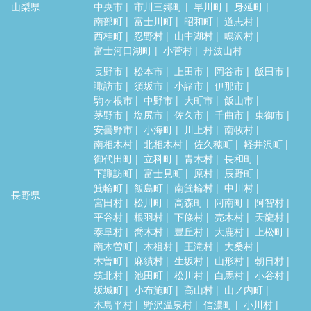
山梨県
中央市
市川三郷町
早川町
身延町
南部町
富士川町
昭和町
道志村
西桂町
忍野村
山中湖村
鳴沢村
富士河口湖町
小菅村
丹波山村
長野市
松本市
上田市
岡谷市
飯田市
諏訪市
須坂市
小諸市
伊那市
駒ヶ根市
中野市
大町市
飯山市
茅野市
塩尻市
佐久市
千曲市
東御市
安曇野市
小海町
川上村
南牧村
南相木村
北相木村
佐久穂町
軽井沢町
御代田町
立科町
青木村
長和町
下諏訪町
富士見町
原村
辰野町
箕輪町
飯島町
南箕輪村
中川村
長野県
宮田村
松川町
高森町
阿南町
阿智村
平谷村
根羽村
下條村
売木村
天龍村
泰阜村
喬木村
豊丘村
大鹿村
上松町
南木曽町
木祖村
王滝村
大桑村
木曽町
麻績村
生坂村
山形村
朝日村
筑北村
池田町
松川村
白馬村
小谷村
坂城町
小布施町
高山村
山ノ内町
木島平村
野沢温泉村
信濃町
小川村