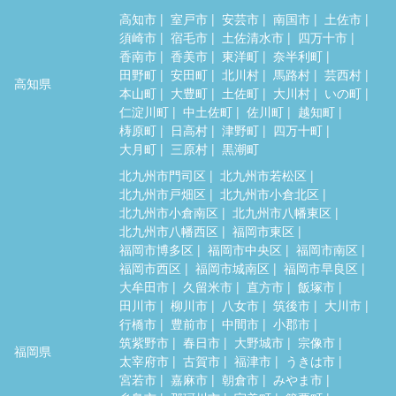
高知市
室戸市
安芸市
南国市
土佐市
須崎市
宿毛市
土佐清水市
四万十市
香南市
香美市
東洋町
奈半利町
田野町
安田町
北川村
馬路村
芸西村
高知県
本山町
大豊町
土佐町
大川村
いの町
仁淀川町
中土佐町
佐川町
越知町
梼原町
日高村
津野町
四万十町
大月町
三原村
黒潮町
北九州市門司区
北九州市若松区
北九州市戸畑区
北九州市小倉北区
北九州市小倉南区
北九州市八幡東区
北九州市八幡西区
福岡市東区
福岡市博多区
福岡市中央区
福岡市南区
福岡市西区
福岡市城南区
福岡市早良区
大牟田市
久留米市
直方市
飯塚市
田川市
柳川市
八女市
筑後市
大川市
行橋市
豊前市
中間市
小郡市
筑紫野市
春日市
大野城市
宗像市
福岡県
太宰府市
古賀市
福津市
うきは市
宮若市
嘉麻市
朝倉市
みやま市