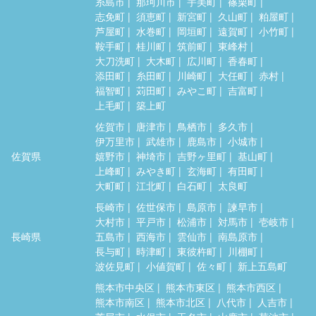
糸島市
那珂川市
宇美町
篠栗町
志免町
須恵町
新宮町
久山町
粕屋町
芦屋町
水巻町
岡垣町
遠賀町
小竹町
鞍手町
桂川町
筑前町
東峰村
大刀洗町
大木町
広川町
香春町
添田町
糸田町
川崎町
大任町
赤村
福智町
苅田町
みやこ町
吉富町
上毛町
築上町
佐賀市
唐津市
鳥栖市
多久市
伊万里市
武雄市
鹿島市
小城市
佐賀県
嬉野市
神埼市
吉野ヶ里町
基山町
上峰町
みやき町
玄海町
有田町
大町町
江北町
白石町
太良町
長崎市
佐世保市
島原市
諫早市
大村市
平戸市
松浦市
対馬市
壱岐市
長崎県
五島市
西海市
雲仙市
南島原市
長与町
時津町
東彼杵町
川棚町
波佐見町
小値賀町
佐々町
新上五島町
熊本市中央区
熊本市東区
熊本市西区
熊本市南区
熊本市北区
八代市
人吉市