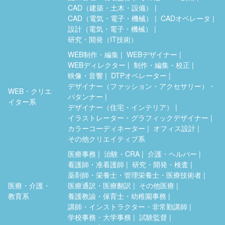
CAD（建築・土木・設備）
CAD（電気・電子・機械）
CADオペレータ
設計（電気・電子・機械）
研究・開発（IT技術）
WEB制作・編集
WEBデザイナー
WEBディレクター
制作・編集・校正
映像・音響
DTPオペレーター
デザイナー（ファッション・アクセサリー）・
WEB・クリエ
パタンナー
イター系
デザイナー（住宅・インテリア）
イラストレーター・グラフィックデザイナー
カラーコーディネーター
オフィス設計
その他クリエイティブ系
医療事務
治験・CRA
介護・ヘルパー
看護師・准看護師
研究・開発・検査
薬剤師・栄養士・管理栄養士・医療技術者
医療・介護・
医療通訳・医療翻訳
その他医療
教育系
養護教諭・保育士・幼稚園事務
講師・インストラクター・非常勤講師
学校事務・大学事務
試験監督