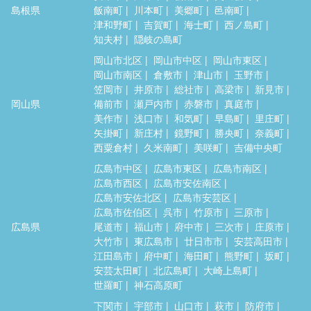
島根県
飯南町
川本町
美郷町
邑南町
津和野町
吉賀町
海士町
西ノ島町
知夫村
隠岐の島町
岡山市北区
岡山市中区
岡山市東区
岡山市南区
倉敷市
津山市
玉野市
笠岡市
井原市
総社市
高梁市
新見市
岡山県
備前市
瀬戸内市
赤磐市
真庭市
美作市
浅口市
和気町
早島町
里庄町
矢掛町
新庄村
鏡野町
勝央町
奈義町
西粟倉村
久米南町
美咲町
吉備中央町
広島市中区
広島市東区
広島市南区
広島市西区
広島市安佐南区
広島市安佐北区
広島市安芸区
広島市佐伯区
呉市
竹原市
三原市
広島県
尾道市
福山市
府中市
三次市
庄原市
大竹市
東広島市
廿日市市
安芸高田市
江田島市
府中町
海田町
熊野町
坂町
安芸太田町
北広島町
大崎上島町
世羅町
神石高原町
下関市
宇部市
山口市
萩市
防府市