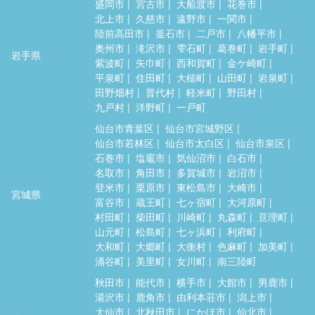
盛岡市
宮古市
大船渡市
花巻市
北上市
久慈市
遠野市
一関市
陸前高田市
釜石市
二戸市
八幡平市
奥州市
滝沢市
雫石町
葛巻町
岩手町
岩手県
紫波町
矢巾町
西和賀町
金ケ崎町
平泉町
住田町
大槌町
山田町
岩泉町
田野畑村
普代村
軽米町
野田村
九戸村
洋野町
一戸町
仙台市青葉区
仙台市宮城野区
仙台市若林区
仙台市太白区
仙台市泉区
石巻市
塩竈市
気仙沼市
白石市
名取市
角田市
多賀城市
岩沼市
登米市
栗原市
東松島市
大崎市
宮城県
富谷市
蔵王町
七ヶ宿町
大河原町
村田町
柴田町
川崎町
丸森町
亘理町
山元町
松島町
七ヶ浜町
利府町
大和町
大郷町
大衡村
色麻町
加美町
涌谷町
美里町
女川町
南三陸町
秋田市
能代市
横手市
大館市
男鹿市
湯沢市
鹿角市
由利本荘市
潟上市
大仙市
北秋田市
にかほ市
仙北市