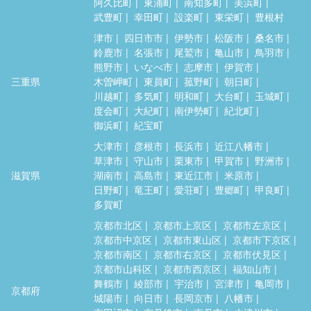
阿久比町
東浦町
南知多町
美浜町
武豊町
幸田町
設楽町
東栄町
豊根村
津市
四日市市
伊勢市
松阪市
桑名市
鈴鹿市
名張市
尾鷲市
亀山市
鳥羽市
熊野市
いなべ市
志摩市
伊賀市
三重県
木曽岬町
東員町
菰野町
朝日町
川越町
多気町
明和町
大台町
玉城町
度会町
大紀町
南伊勢町
紀北町
御浜町
紀宝町
大津市
彦根市
長浜市
近江八幡市
草津市
守山市
栗東市
甲賀市
野洲市
滋賀県
湖南市
高島市
東近江市
米原市
日野町
竜王町
愛荘町
豊郷町
甲良町
多賀町
京都市北区
京都市上京区
京都市左京区
京都市中京区
京都市東山区
京都市下京区
京都市南区
京都市右京区
京都市伏見区
京都市山科区
京都市西京区
福知山市
舞鶴市
綾部市
宇治市
宮津市
亀岡市
京都府
城陽市
向日市
長岡京市
八幡市