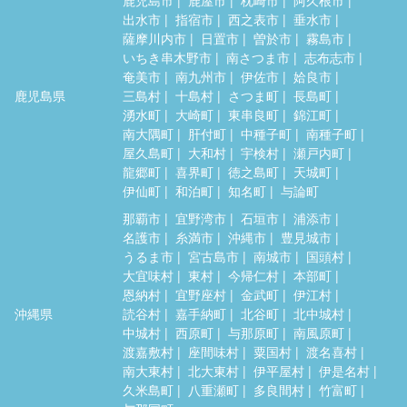
鹿児島市
鹿屋市
枕崎市
阿久根市
出水市
指宿市
西之表市
垂水市
薩摩川内市
日置市
曽於市
霧島市
いちき串木野市
南さつま市
志布志市
奄美市
南九州市
伊佐市
姶良市
鹿児島県
三島村
十島村
さつま町
長島町
湧水町
大崎町
東串良町
錦江町
南大隅町
肝付町
中種子町
南種子町
屋久島町
大和村
宇検村
瀬戸内町
龍郷町
喜界町
徳之島町
天城町
伊仙町
和泊町
知名町
与論町
那覇市
宜野湾市
石垣市
浦添市
名護市
糸満市
沖縄市
豊見城市
うるま市
宮古島市
南城市
国頭村
大宜味村
東村
今帰仁村
本部町
恩納村
宜野座村
金武町
伊江村
沖縄県
読谷村
嘉手納町
北谷町
北中城村
中城村
西原町
与那原町
南風原町
渡嘉敷村
座間味村
粟国村
渡名喜村
南大東村
北大東村
伊平屋村
伊是名村
久米島町
八重瀬町
多良間村
竹富町