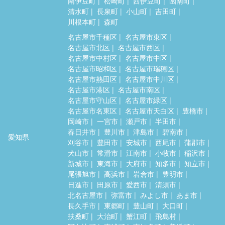
南伊豆町
松崎町
西伊豆町
函南町
清水町
長泉町
小山町
吉田町
川根本町
森町
名古屋市千種区
名古屋市東区
名古屋市北区
名古屋市西区
名古屋市中村区
名古屋市中区
名古屋市昭和区
名古屋市瑞穂区
名古屋市熱田区
名古屋市中川区
名古屋市港区
名古屋市南区
名古屋市守山区
名古屋市緑区
名古屋市名東区
名古屋市天白区
豊橋市
岡崎市
一宮市
瀬戸市
半田市
春日井市
豊川市
津島市
碧南市
愛知県
刈谷市
豊田市
安城市
西尾市
蒲郡市
犬山市
常滑市
江南市
小牧市
稲沢市
新城市
東海市
大府市
知多市
知立市
尾張旭市
高浜市
岩倉市
豊明市
日進市
田原市
愛西市
清須市
北名古屋市
弥富市
みよし市
あま市
長久手市
東郷町
豊山町
大口町
扶桑町
大治町
蟹江町
飛島村