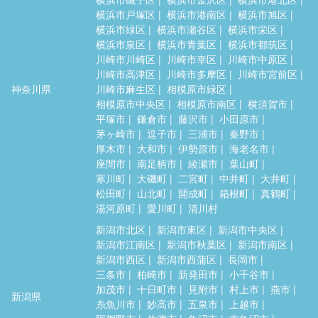
横浜市戸塚区
横浜市港南区
横浜市旭区
横浜市緑区
横浜市瀬谷区
横浜市栄区
横浜市泉区
横浜市青葉区
横浜市都筑区
川崎市川崎区
川崎市幸区
川崎市中原区
川崎市高津区
川崎市多摩区
川崎市宮前区
神奈川県
川崎市麻生区
相模原市緑区
相模原市中央区
相模原市南区
横須賀市
平塚市
鎌倉市
藤沢市
小田原市
茅ヶ崎市
逗子市
三浦市
秦野市
厚木市
大和市
伊勢原市
海老名市
座間市
南足柄市
綾瀬市
葉山町
寒川町
大磯町
二宮町
中井町
大井町
松田町
山北町
開成町
箱根町
真鶴町
湯河原町
愛川町
清川村
新潟市北区
新潟市東区
新潟市中央区
新潟市江南区
新潟市秋葉区
新潟市南区
新潟市西区
新潟市西蒲区
長岡市
三条市
柏崎市
新発田市
小千谷市
加茂市
十日町市
見附市
村上市
燕市
新潟県
糸魚川市
妙高市
五泉市
上越市