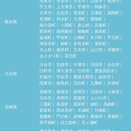
荒尾市
水俣市
玉名市
山鹿市
菊池市
宇土市
上天草市
宇城市
阿蘇市
天草市
合志市
美里町
玉東町
南関町
長洲町
和水町
大津町
菊陽町
熊本県
南小国町
小国町
産山村
高森町
西原村
南阿蘇村
御船町
嘉島町
益城町
甲佐町
山都町
氷川町
芦北町
津奈木町
錦町
多良木町
湯前町
水上村
相良村
五木村
山江村
球磨村
あさぎり町
苓北町
大分市
別府市
中津市
日田市
佐伯市
臼杵市
津久見市
竹田市
豊後高田市
大分県
杵築市
宇佐市
豊後大野市
由布市
国東市
姫島村
日出町
九重町
玖珠町
宮崎市
都城市
延岡市
日南市
小林市
日向市
串間市
西都市
えびの市
三股町
高原町
国富町
綾町
高鍋町
宮崎県
新富町
西米良村
木城町
川南町
都農町
門川町
諸塚村
椎葉村
美郷町
高千穂町
日之影町
五ヶ瀬町