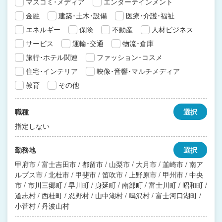
マスコミ･メディア
エンターテインメント
金融
建築･土木･設備
医療･介護･福祉
エネルギー
保険
不動産
人材ビジネス
サービス
運輸･交通
物流･倉庫
旅行･ホテル関連
ファッション･コスメ
住宅･インテリア
映像･音響･マルチメディア
教育
その他
職種
選択
指定しない
勤務地
選択
甲府市 / 富士吉田市 / 都留市 / 山梨市 / 大月市 / 韮崎市 / 南ア
ルプス市 / 北杜市 / 甲斐市 / 笛吹市 / 上野原市 / 甲州市 / 中央
市 / 市川三郷町 / 早川町 / 身延町 / 南部町 / 富士川町 / 昭和町 /
道志村 / 西桂町 / 忍野村 / 山中湖村 / 鳴沢村 / 富士河口湖町 /
小菅村 / 丹波山村