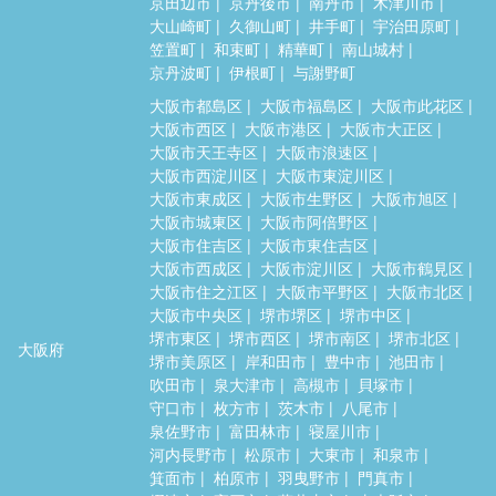
京田辺市
京丹後市
南丹市
木津川市
大山崎町
久御山町
井手町
宇治田原町
笠置町
和束町
精華町
南山城村
京丹波町
伊根町
与謝野町
大阪市都島区
大阪市福島区
大阪市此花区
大阪市西区
大阪市港区
大阪市大正区
大阪市天王寺区
大阪市浪速区
大阪市西淀川区
大阪市東淀川区
大阪市東成区
大阪市生野区
大阪市旭区
大阪市城東区
大阪市阿倍野区
大阪市住吉区
大阪市東住吉区
大阪市西成区
大阪市淀川区
大阪市鶴見区
大阪市住之江区
大阪市平野区
大阪市北区
大阪市中央区
堺市堺区
堺市中区
堺市東区
堺市西区
堺市南区
堺市北区
大阪府
堺市美原区
岸和田市
豊中市
池田市
吹田市
泉大津市
高槻市
貝塚市
守口市
枚方市
茨木市
八尾市
泉佐野市
富田林市
寝屋川市
河内長野市
松原市
大東市
和泉市
箕面市
柏原市
羽曳野市
門真市