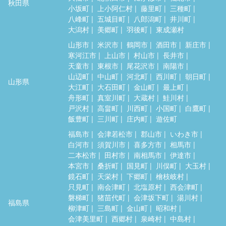
秋田県
小坂町
上小阿仁村
藤里町
三種町
八峰町
五城目町
八郎潟町
井川町
大潟村
美郷町
羽後町
東成瀬村
山形市
米沢市
鶴岡市
酒田市
新庄市
寒河江市
上山市
村山市
長井市
天童市
東根市
尾花沢市
南陽市
山辺町
中山町
河北町
西川町
朝日町
山形県
大江町
大石田町
金山町
最上町
舟形町
真室川町
大蔵村
鮭川村
戸沢村
高畠町
川西町
小国町
白鷹町
飯豊町
三川町
庄内町
遊佐町
福島市
会津若松市
郡山市
いわき市
白河市
須賀川市
喜多方市
相馬市
二本松市
田村市
南相馬市
伊達市
本宮市
桑折町
国見町
川俣町
大玉村
鏡石町
天栄村
下郷町
檜枝岐村
只見町
南会津町
北塩原村
西会津町
磐梯町
猪苗代町
会津坂下町
湯川村
福島県
柳津町
三島町
金山町
昭和村
会津美里町
西郷村
泉崎村
中島村