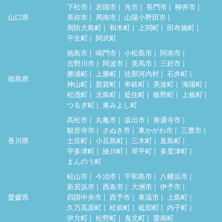
下松市
岩国市
光市
長門市
柳井市
山口県
美祢市
周南市
山陽小野田市
周防大島町
和木町
上関町
田布施町
平生町
阿武町
徳島市
鳴門市
小松島市
阿南市
吉野川市
阿波市
美馬市
三好市
勝浦町
上勝町
佐那河内村
石井町
徳島県
神山町
那賀町
牟岐町
美波町
海陽町
松茂町
北島町
藍住町
板野町
上板町
つるぎ町
東みよし町
高松市
丸亀市
坂出市
善通寺市
観音寺市
さぬき市
東かがわ市
三豊市
香川県
土庄町
小豆島町
三木町
直島町
宇多津町
綾川町
琴平町
多度津町
まんのう町
松山市
今治市
宇和島市
八幡浜市
新居浜市
西条市
大洲市
伊予市
愛媛県
四国中央市
西予市
東温市
上島町
久万高原町
松前町
砥部町
内子町
伊方町
松野町
鬼北町
愛南町