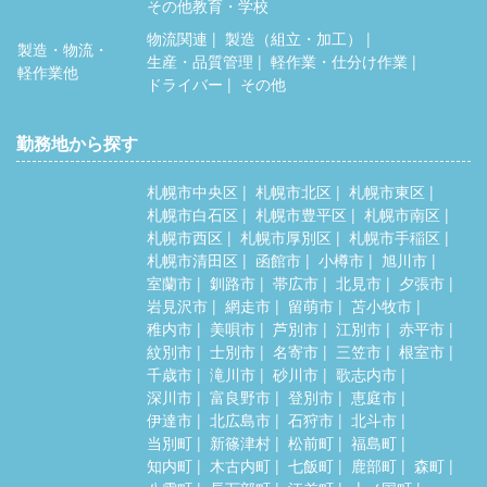
その他教育・学校
物流関連
製造（組立・加工）
製造・物流・
生産・品質管理
軽作業・仕分け作業
軽作業他
ドライバー
その他
勤務地から探す
札幌市中央区
札幌市北区
札幌市東区
札幌市白石区
札幌市豊平区
札幌市南区
札幌市西区
札幌市厚別区
札幌市手稲区
札幌市清田区
函館市
小樽市
旭川市
室蘭市
釧路市
帯広市
北見市
夕張市
岩見沢市
網走市
留萌市
苫小牧市
稚内市
美唄市
芦別市
江別市
赤平市
紋別市
士別市
名寄市
三笠市
根室市
千歳市
滝川市
砂川市
歌志内市
深川市
富良野市
登別市
恵庭市
伊達市
北広島市
石狩市
北斗市
当別町
新篠津村
松前町
福島町
知内町
木古内町
七飯町
鹿部町
森町