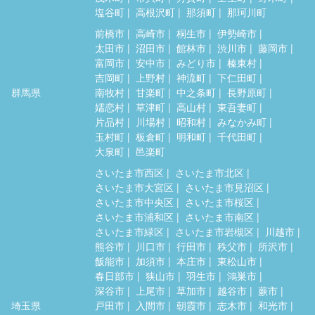
塩谷町
高根沢町
那須町
那珂川町
前橋市
高崎市
桐生市
伊勢崎市
太田市
沼田市
館林市
渋川市
藤岡市
富岡市
安中市
みどり市
榛東村
吉岡町
上野村
神流町
下仁田町
群馬県
南牧村
甘楽町
中之条町
長野原町
嬬恋村
草津町
高山村
東吾妻町
片品村
川場村
昭和村
みなかみ町
玉村町
板倉町
明和町
千代田町
大泉町
邑楽町
さいたま市西区
さいたま市北区
さいたま市大宮区
さいたま市見沼区
さいたま市中央区
さいたま市桜区
さいたま市浦和区
さいたま市南区
さいたま市緑区
さいたま市岩槻区
川越市
熊谷市
川口市
行田市
秩父市
所沢市
飯能市
加須市
本庄市
東松山市
春日部市
狭山市
羽生市
鴻巣市
深谷市
上尾市
草加市
越谷市
蕨市
埼玉県
戸田市
入間市
朝霞市
志木市
和光市