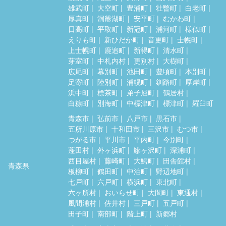
雄武町
大空町
豊浦町
壮瞥町
白老町
厚真町
洞爺湖町
安平町
むかわ町
日高町
平取町
新冠町
浦河町
様似町
えりも町
新ひだか町
音更町
士幌町
上士幌町
鹿追町
新得町
清水町
芽室町
中札内村
更別村
大樹町
広尾町
幕別町
池田町
豊頃町
本別町
足寄町
陸別町
浦幌町
釧路町
厚岸町
浜中町
標茶町
弟子屈町
鶴居村
白糠町
別海町
中標津町
標津町
羅臼町
青森市
弘前市
八戸市
黒石市
五所川原市
十和田市
三沢市
むつ市
つがる市
平川市
平内町
今別町
蓬田村
外ヶ浜町
鰺ヶ沢町
深浦町
西目屋村
藤崎町
大鰐町
田舎館村
青森県
板柳町
鶴田町
中泊町
野辺地町
七戸町
六戸町
横浜町
東北町
六ヶ所村
おいらせ町
大間町
東通村
風間浦村
佐井村
三戸町
五戸町
田子町
南部町
階上町
新郷村