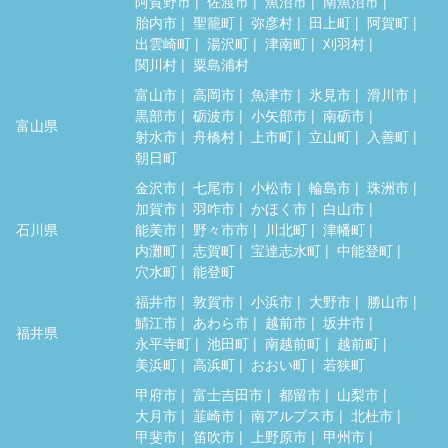
阿賀野市
佐渡市
魚沼市
南魚沼市
胎内市
聖籠町
弥彦村
田上町
阿賀町
出雲崎町
湯沢町
津南町
刈羽村
関川村
粟島浦村
富山市
高岡市
魚津市
氷見市
滑川市
黒部市
砺波市
小矢部市
南砺市
富山県
射水市
舟橋村
上市町
立山町
入善町
朝日町
金沢市
七尾市
小松市
輪島市
珠洲市
加賀市
羽咋市
かほく市
白山市
石川県
能美市
野々市市
川北町
津幡町
内灘町
志賀町
宝達志水町
中能登町
穴水町
能登町
福井市
敦賀市
小浜市
大野市
勝山市
鯖江市
あわら市
越前市
坂井市
福井県
永平寺町
池田町
南越前町
越前町
美浜町
高浜町
おおい町
若狭町
甲府市
富士吉田市
都留市
山梨市
大月市
韮崎市
南アルプス市
北杜市
甲斐市
笛吹市
上野原市
甲州市