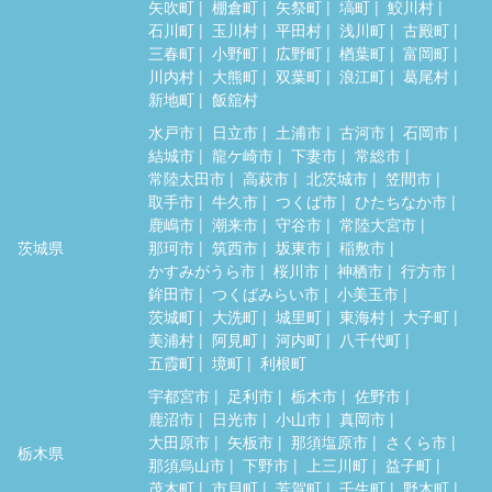
矢吹町
棚倉町
矢祭町
塙町
鮫川村
石川町
玉川村
平田村
浅川町
古殿町
三春町
小野町
広野町
楢葉町
富岡町
川内村
大熊町
双葉町
浪江町
葛尾村
新地町
飯舘村
水戸市
日立市
土浦市
古河市
石岡市
結城市
龍ケ崎市
下妻市
常総市
常陸太田市
高萩市
北茨城市
笠間市
取手市
牛久市
つくば市
ひたちなか市
鹿嶋市
潮来市
守谷市
常陸大宮市
茨城県
那珂市
筑西市
坂東市
稲敷市
かすみがうら市
桜川市
神栖市
行方市
鉾田市
つくばみらい市
小美玉市
茨城町
大洗町
城里町
東海村
大子町
美浦村
阿見町
河内町
八千代町
五霞町
境町
利根町
宇都宮市
足利市
栃木市
佐野市
鹿沼市
日光市
小山市
真岡市
大田原市
矢板市
那須塩原市
さくら市
栃木県
那須烏山市
下野市
上三川町
益子町
茂木町
市貝町
芳賀町
壬生町
野木町