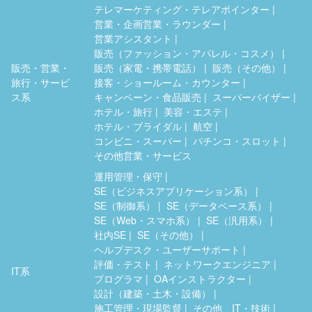
テレマーケティング・テレアポインター
営業・企画営業・ラウンダー
営業アシスタント
販売（ファッション・アパレル・コスメ）
販売・営業・
販売（家電・携帯電話）
販売（その他）
旅行・サービ
接客・ショールーム・カウンター
ス系
キャンペーン・食品販売
スーパーバイザー
ホテル・旅行
美容・エステ
ホテル・ブライダル
航空
コンビニ・スーパー
パチンコ・スロット
その他営業・サービス
運用管理・保守
SE（ビジネスアプリケーション系）
SE（制御系）
SE（データベース系）
SE（Web・スマホ系）
SE（汎用系）
社内SE
SE（その他）
ヘルプデスク・ユーザーサポート
評価・テスト
ネットワークエンジニア
IT系
プログラマ
OAインストラクター
設計（建築・土木・設備）
施工管理・現場監督
その他 IT・技術