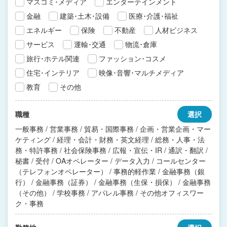
マスコミ･メディア
エンターテインメント
金融
建築･土木･設備
医療･介護･福祉
エネルギー
保険
不動産
人材ビジネス
サービス
運輸･交通
物流･倉庫
旅行･ホテル関連
ファッション･コスメ
住宅･インテリア
映像･音響･マルチメディア
教育
その他
職種
選択
一般事務 / 営業事務 / 貿易・国際事務 / 企画・営業企画・マー
ケティング / 経理・会計・財務・英文経理 / 総務・人事・法
務・特許事務 / 社会保険事務 / 広報・宣伝・IR / 通訳・翻訳 /
秘書 / 受付 / OAオペレーター / データ入力 / コールセンター
（テレフォンオペレーター） / 事務的軽作業 / 金融事務（銀
行） / 金融事務（証券） / 金融事務（生保・損保） / 金融事務
（その他） / 学校事務 / アパレル事務 / その他オフィスワー
ク・事務