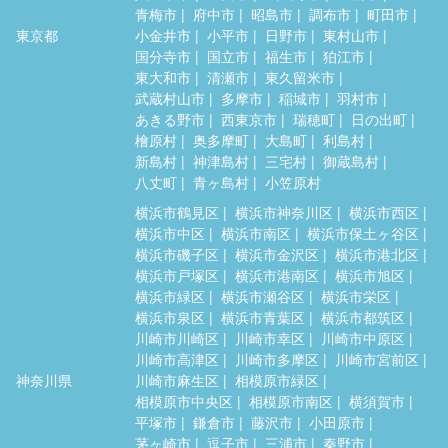
青梅市
府中市
昭島市
調布市
町田市
東京都
小金井市
小平市
日野市
東村山市
国分寺市
国立市
福生市
狛江市
東大和市
清瀬市
東久留米市
武蔵村山市
多摩市
稲城市
羽村市
あきる野市
西東京市
瑞穂町
日の出町
檜原村
奥多摩町
大島町
利島村
新島村
神津島村
三宅村
御蔵島村
八丈町
青ヶ島村
小笠原村
横浜市鶴見区
横浜市神奈川区
横浜市西区
横浜市中区
横浜市南区
横浜市保土ヶ谷区
横浜市磯子区
横浜市金沢区
横浜市港北区
横浜市戸塚区
横浜市港南区
横浜市旭区
横浜市緑区
横浜市瀬谷区
横浜市栄区
横浜市泉区
横浜市青葉区
横浜市都筑区
川崎市川崎区
川崎市幸区
川崎市中原区
川崎市高津区
川崎市多摩区
川崎市宮前区
神奈川県
川崎市麻生区
相模原市緑区
相模原市中央区
相模原市南区
横須賀市
平塚市
鎌倉市
藤沢市
小田原市
茅ヶ崎市
逗子市
三浦市
秦野市