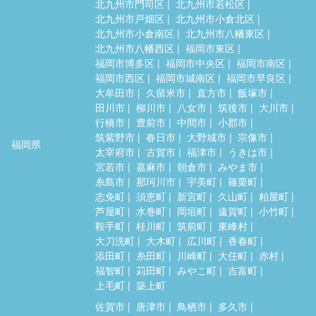
北九州市門司区
北九州市若松区
北九州市戸畑区
北九州市小倉北区
北九州市小倉南区
北九州市八幡東区
北九州市八幡西区
福岡市東区
福岡市博多区
福岡市中央区
福岡市南区
福岡市西区
福岡市城南区
福岡市早良区
大牟田市
久留米市
直方市
飯塚市
田川市
柳川市
八女市
筑後市
大川市
行橋市
豊前市
中間市
小郡市
筑紫野市
春日市
大野城市
宗像市
福岡県
太宰府市
古賀市
福津市
うきは市
宮若市
嘉麻市
朝倉市
みやま市
糸島市
那珂川市
宇美町
篠栗町
志免町
須恵町
新宮町
久山町
粕屋町
芦屋町
水巻町
岡垣町
遠賀町
小竹町
鞍手町
桂川町
筑前町
東峰村
大刀洗町
大木町
広川町
香春町
添田町
糸田町
川崎町
大任町
赤村
福智町
苅田町
みやこ町
吉富町
上毛町
築上町
佐賀市
唐津市
鳥栖市
多久市