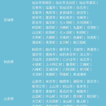
仙台市若林区
仙台市太白区
仙台市泉区
石巻市
塩竈市
気仙沼市
白石市
名取市
角田市
多賀城市
岩沼市
登米市
栗原市
東松島市
大崎市
宮城県
富谷市
蔵王町
七ヶ宿町
大河原町
村田町
柴田町
川崎町
丸森町
亘理町
山元町
松島町
七ヶ浜町
利府町
大和町
大郷町
大衡村
色麻町
加美町
涌谷町
美里町
女川町
南三陸町
秋田市
能代市
横手市
大館市
男鹿市
湯沢市
鹿角市
由利本荘市
潟上市
大仙市
北秋田市
にかほ市
仙北市
秋田県
小坂町
上小阿仁村
藤里町
三種町
八峰町
五城目町
八郎潟町
井川町
大潟村
美郷町
羽後町
東成瀬村
山形市
米沢市
鶴岡市
酒田市
新庄市
寒河江市
上山市
村山市
長井市
天童市
東根市
尾花沢市
南陽市
山辺町
中山町
河北町
西川町
朝日町
山形県
大江町
大石田町
金山町
最上町
舟形町
真室川町
大蔵村
鮭川村