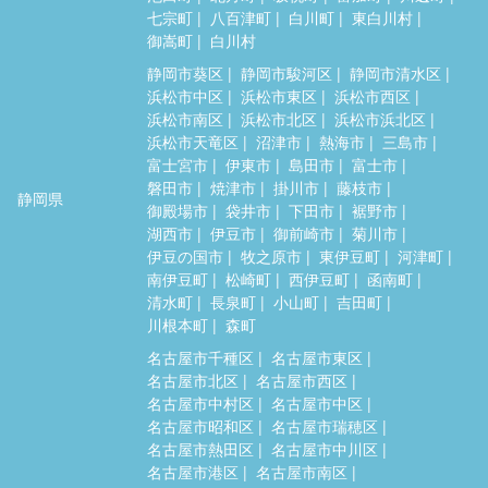
七宗町
八百津町
白川町
東白川村
御嵩町
白川村
静岡市葵区
静岡市駿河区
静岡市清水区
浜松市中区
浜松市東区
浜松市西区
浜松市南区
浜松市北区
浜松市浜北区
浜松市天竜区
沼津市
熱海市
三島市
富士宮市
伊東市
島田市
富士市
磐田市
焼津市
掛川市
藤枝市
静岡県
御殿場市
袋井市
下田市
裾野市
湖西市
伊豆市
御前崎市
菊川市
伊豆の国市
牧之原市
東伊豆町
河津町
南伊豆町
松崎町
西伊豆町
函南町
清水町
長泉町
小山町
吉田町
川根本町
森町
名古屋市千種区
名古屋市東区
名古屋市北区
名古屋市西区
名古屋市中村区
名古屋市中区
名古屋市昭和区
名古屋市瑞穂区
名古屋市熱田区
名古屋市中川区
名古屋市港区
名古屋市南区