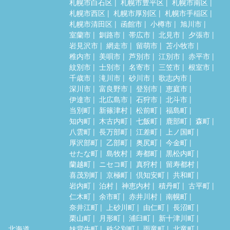
札幌市白石区
札幌市豊平区
札幌市南区
札幌市西区
札幌市厚別区
札幌市手稲区
札幌市清田区
函館市
小樽市
旭川市
室蘭市
釧路市
帯広市
北見市
夕張市
岩見沢市
網走市
留萌市
苫小牧市
稚内市
美唄市
芦別市
江別市
赤平市
紋別市
士別市
名寄市
三笠市
根室市
千歳市
滝川市
砂川市
歌志内市
深川市
富良野市
登別市
恵庭市
伊達市
北広島市
石狩市
北斗市
当別町
新篠津村
松前町
福島町
知内町
木古内町
七飯町
鹿部町
森町
八雲町
長万部町
江差町
上ノ国町
厚沢部町
乙部町
奥尻町
今金町
せたな町
島牧村
寿都町
黒松内町
蘭越町
ニセコ町
真狩村
留寿都村
喜茂別町
京極町
倶知安町
共和町
岩内町
泊村
神恵内村
積丹町
古平町
仁木町
余市町
赤井川村
南幌町
奈井江町
上砂川町
由仁町
長沼町
栗山町
月形町
浦臼町
新十津川町
北海道
妹背牛町
秩父別町
雨竜町
北竜町