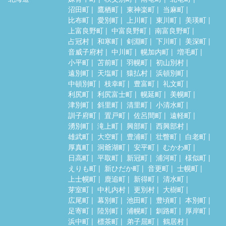
沼田町
鷹栖町
東神楽町
当麻町
比布町
愛別町
上川町
東川町
美瑛町
上富良野町
中富良野町
南富良野町
占冠村
和寒町
剣淵町
下川町
美深町
音威子府村
中川町
幌加内町
増毛町
小平町
苫前町
羽幌町
初山別村
遠別町
天塩町
猿払村
浜頓別町
中頓別町
枝幸町
豊富町
礼文町
利尻町
利尻富士町
幌延町
美幌町
津別町
斜里町
清里町
小清水町
訓子府町
置戸町
佐呂間町
遠軽町
湧別町
滝上町
興部町
西興部村
雄武町
大空町
豊浦町
壮瞥町
白老町
厚真町
洞爺湖町
安平町
むかわ町
日高町
平取町
新冠町
浦河町
様似町
えりも町
新ひだか町
音更町
士幌町
上士幌町
鹿追町
新得町
清水町
芽室町
中札内村
更別村
大樹町
広尾町
幕別町
池田町
豊頃町
本別町
足寄町
陸別町
浦幌町
釧路町
厚岸町
浜中町
標茶町
弟子屈町
鶴居村