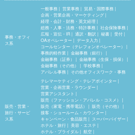
一般事務
営業事務
貿易・国際事務
企画・営業企画・マーケティング
経理・会計・財務・英文経理
総務・人事・法務・特許事務
社会保険事務
広報・宣伝・IR
通訳・翻訳
秘書
受付
事務・オフィ
OAオペレーター
データ入力
ス系
コールセンター（テレフォンオペレーター）
事務的軽作業
金融事務（銀行）
金融事務（証券）
金融事務（生保・損保）
金融事務（その他）
学校事務
アパレル事務
その他オフィスワーク・事務
テレマーケティング・テレアポインター
営業・企画営業・ラウンダー
営業アシスタント
販売（ファッション・アパレル・コスメ）
販売・営業・
販売（家電・携帯電話）
販売（その他）
旅行・サービ
接客・ショールーム・カウンター
ス系
キャンペーン・食品販売
スーパーバイザー
ホテル・旅行
美容・エステ
ホテル・ブライダル
航空