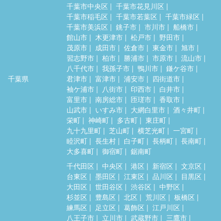
千葉市中央区
千葉市花見川区
千葉市稲毛区
千葉市若葉区
千葉市緑区
千葉市美浜区
銚子市
市川市
船橋市
館山市
木更津市
松戸市
野田市
茂原市
成田市
佐倉市
東金市
旭市
習志野市
柏市
勝浦市
市原市
流山市
八千代市
我孫子市
鴨川市
鎌ケ谷市
千葉県
君津市
富津市
浦安市
四街道市
袖ケ浦市
八街市
印西市
白井市
富里市
南房総市
匝瑳市
香取市
山武市
いすみ市
大網白里市
酒々井町
栄町
神崎町
多古町
東庄町
九十九里町
芝山町
横芝光町
一宮町
睦沢町
長生村
白子町
長柄町
長南町
大多喜町
御宿町
鋸南町
千代田区
中央区
港区
新宿区
文京区
台東区
墨田区
江東区
品川区
目黒区
大田区
世田谷区
渋谷区
中野区
杉並区
豊島区
北区
荒川区
板橋区
練馬区
足立区
葛飾区
江戸川区
八王子市
立川市
武蔵野市
三鷹市