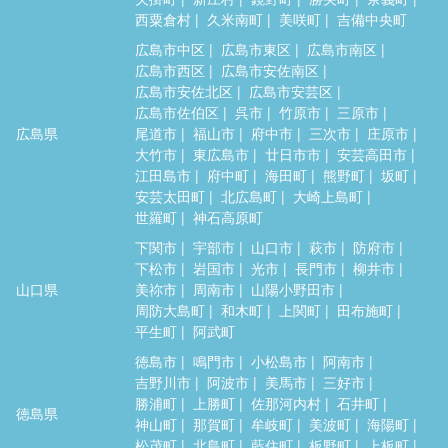
西粟倉村
久米南町
美咲町
吉備中央町
広島市中区
広島市東区
広島市南区
広島市西区
広島市安佐南区
広島市安佐北区
広島市安芸区
広島市佐伯区
呉市
竹原市
三原市
広島県
尾道市
福山市
府中市
三次市
庄原市
大竹市
東広島市
廿日市市
安芸高田市
江田島市
府中町
海田町
熊野町
坂町
安芸太田町
北広島町
大崎上島町
世羅町
神石高原町
下関市
宇部市
山口市
萩市
防府市
下松市
岩国市
光市
長門市
柳井市
山口県
美祢市
周南市
山陽小野田市
周防大島町
和木町
上関町
田布施町
平生町
阿武町
徳島市
鳴門市
小松島市
阿南市
吉野川市
阿波市
美馬市
三好市
勝浦町
上勝町
佐那河内村
石井町
徳島県
神山町
那賀町
牟岐町
美波町
海陽町
松茂町
北島町
藍住町
板野町
上板町