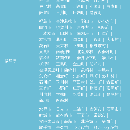
戸沢村
高畠町
川西町
小国町
白鷹町
飯豊町
三川町
庄内町
遊佐町
福島市
会津若松市
郡山市
いわき市
白河市
須賀川市
喜多方市
相馬市
二本松市
田村市
南相馬市
伊達市
本宮市
桑折町
国見町
川俣町
大玉村
鏡石町
天栄村
下郷町
檜枝岐村
只見町
南会津町
北塩原村
西会津町
磐梯町
猪苗代町
会津坂下町
湯川村
福島県
柳津町
三島町
金山町
昭和村
会津美里町
西郷村
泉崎村
中島村
矢吹町
棚倉町
矢祭町
塙町
鮫川村
石川町
玉川村
平田村
浅川町
古殿町
三春町
小野町
広野町
楢葉町
富岡町
川内村
大熊町
双葉町
浪江町
葛尾村
新地町
飯舘村
水戸市
日立市
土浦市
古河市
石岡市
結城市
龍ケ崎市
下妻市
常総市
常陸太田市
高萩市
北茨城市
笠間市
取手市
牛久市
つくば市
ひたちなか市