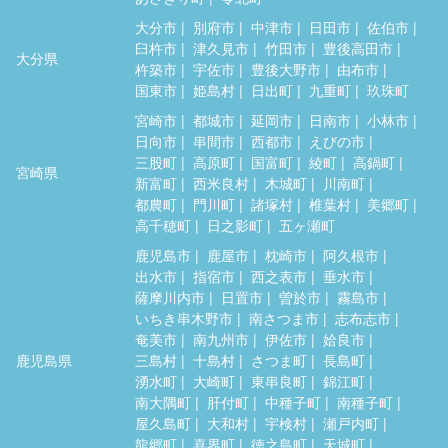
大分市
別府市
中津市
日田市
佐伯市
臼杵市
津久見市
竹田市
豊後高田市
大分県
杵築市
宇佐市
豊後大野市
由布市
国東市
姫島村
日出町
九重町
玖珠町
宮崎市
都城市
延岡市
日南市
小林市
日向市
串間市
西都市
えびの市
三股町
高原町
国富町
綾町
高鍋町
宮崎県
新富町
西米良村
木城町
川南町
都農町
門川町
諸塚村
椎葉村
美郷町
高千穂町
日之影町
五ヶ瀬町
鹿児島市
鹿屋市
枕崎市
阿久根市
出水市
指宿市
西之表市
垂水市
薩摩川内市
日置市
曽於市
霧島市
いちき串木野市
南さつま市
志布志市
奄美市
南九州市
伊佐市
姶良市
鹿児島県
三島村
十島村
さつま町
長島町
湧水町
大崎町
東串良町
錦江町
南大隅町
肝付町
中種子町
南種子町
屋久島町
大和村
宇検村
瀬戸内町
龍郷町
喜界町
徳之島町
天城町