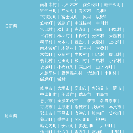
南相木村
北相木村
佐久穂町
軽井沢町
御代田町
立科町
青木村
長和町
下諏訪町
富士見町
原村
辰野町
箕輪町
飯島町
南箕輪村
中川村
長野県
宮田村
松川町
高森町
阿南町
阿智村
平谷村
根羽村
下條村
売木村
天龍村
泰阜村
喬木村
豊丘村
大鹿村
上松町
南木曽町
木祖村
王滝村
大桑村
木曽町
麻績村
生坂村
山形村
朝日村
筑北村
池田町
松川村
白馬村
小谷村
坂城町
小布施町
高山村
山ノ内町
木島平村
野沢温泉村
信濃町
小川村
飯綱町
栄村
岐阜市
大垣市
高山市
多治見市
関市
中津川市
美濃市
瑞浪市
羽島市
恵那市
美濃加茂市
土岐市
各務原市
可児市
山県市
瑞穂市
飛騨市
本巣市
郡上市
下呂市
海津市
岐南町
笠松町
岐阜県
養老町
垂井町
関ケ原町
神戸町
輪之内町
安八町
揖斐川町
大野町
池田町
北方町
坂祝町
富加町
川辺町