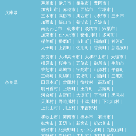
芦屋市
伊丹市
相生市
豊岡市
加古川市
赤穂市
西脇市
宝塚市
兵庫県
三木市
高砂市
川西市
小野市
三田市
加西市
篠山市
養父市
丹波市
南あわじ市
朝来市
淡路市
宍粟市
加東市
たつの市
猪名川町
多可町
稲美町
播磨町
市川町
福崎町
神河町
太子町
上郡町
佐用町
香美町
新温泉町
奈良市
大和高田市
大和郡山市
天理市
橿原市
桜井市
五條市
御所市
生駒市
香芝市
葛城市
宇陀市
山添村
平群町
三郷町
斑鳩町
安堵町
川西町
三宅町
奈良県
田原本町
曽爾村
御杖村
高取町
明日香村
上牧町
王寺町
広陵町
河合町
吉野町
大淀町
下市町
黒滝村
天川村
野迫川村
十津川村
下北山村
上北山村
川上村
東吉野村
和歌山市
海南市
橋本市
有田市
御坊市
田辺市
新宮市
紀の川市
岩出市
紀美野町
かつらぎ町
九度山町
高野町
湯浅町
広川町
有田川町