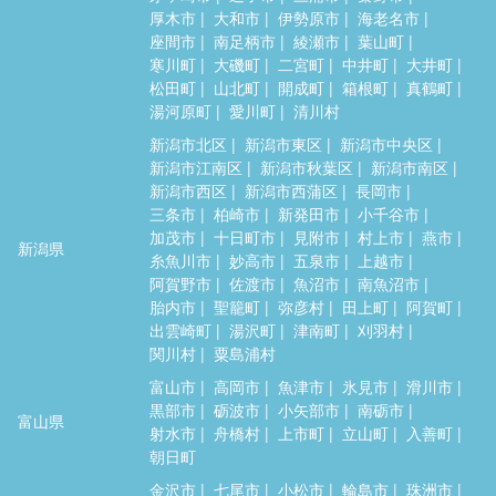
厚木市
大和市
伊勢原市
海老名市
座間市
南足柄市
綾瀬市
葉山町
寒川町
大磯町
二宮町
中井町
大井町
松田町
山北町
開成町
箱根町
真鶴町
湯河原町
愛川町
清川村
新潟市北区
新潟市東区
新潟市中央区
新潟市江南区
新潟市秋葉区
新潟市南区
新潟市西区
新潟市西蒲区
長岡市
三条市
柏崎市
新発田市
小千谷市
加茂市
十日町市
見附市
村上市
燕市
新潟県
糸魚川市
妙高市
五泉市
上越市
阿賀野市
佐渡市
魚沼市
南魚沼市
胎内市
聖籠町
弥彦村
田上町
阿賀町
出雲崎町
湯沢町
津南町
刈羽村
関川村
粟島浦村
富山市
高岡市
魚津市
氷見市
滑川市
黒部市
砺波市
小矢部市
南砺市
富山県
射水市
舟橋村
上市町
立山町
入善町
朝日町
金沢市
七尾市
小松市
輪島市
珠洲市