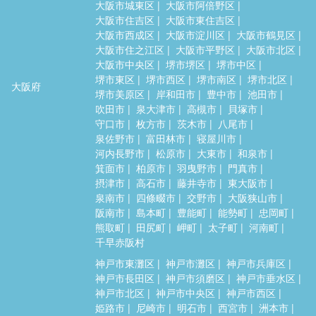
大阪市城東区
大阪市阿倍野区
大阪市住吉区
大阪市東住吉区
大阪市西成区
大阪市淀川区
大阪市鶴見区
大阪市住之江区
大阪市平野区
大阪市北区
大阪市中央区
堺市堺区
堺市中区
堺市東区
堺市西区
堺市南区
堺市北区
大阪府
堺市美原区
岸和田市
豊中市
池田市
吹田市
泉大津市
高槻市
貝塚市
守口市
枚方市
茨木市
八尾市
泉佐野市
富田林市
寝屋川市
河内長野市
松原市
大東市
和泉市
箕面市
柏原市
羽曳野市
門真市
摂津市
高石市
藤井寺市
東大阪市
泉南市
四條畷市
交野市
大阪狭山市
阪南市
島本町
豊能町
能勢町
忠岡町
熊取町
田尻町
岬町
太子町
河南町
千早赤阪村
神戸市東灘区
神戸市灘区
神戸市兵庫区
神戸市長田区
神戸市須磨区
神戸市垂水区
神戸市北区
神戸市中央区
神戸市西区
姫路市
尼崎市
明石市
西宮市
洲本市