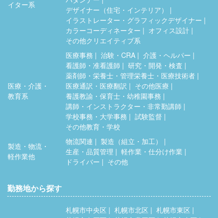
イター系
デザイナー（住宅・インテリア）
イラストレーター・グラフィックデザイナー
カラーコーディネーター
オフィス設計
その他クリエイティブ系
医療事務
治験・CRA
介護・ヘルパー
看護師・准看護師
研究・開発・検査
薬剤師・栄養士・管理栄養士・医療技術者
医療・介護・
医療通訳・医療翻訳
その他医療
教育系
養護教諭・保育士・幼稚園事務
講師・インストラクター・非常勤講師
学校事務・大学事務
試験監督
その他教育・学校
物流関連
製造（組立・加工）
製造・物流・
生産・品質管理
軽作業・仕分け作業
軽作業他
ドライバー
その他
勤務地から探す
札幌市中央区
札幌市北区
札幌市東区