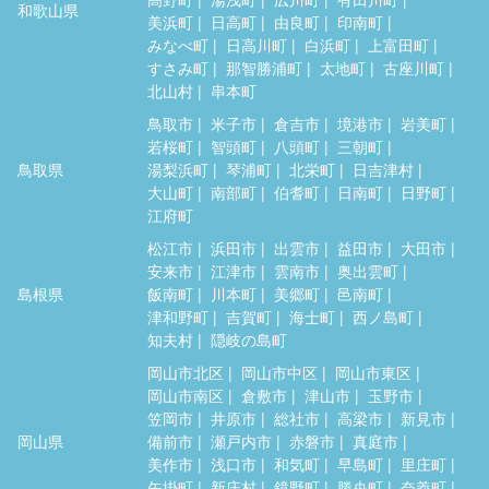
和歌山県
美浜町
日高町
由良町
印南町
みなべ町
日高川町
白浜町
上富田町
すさみ町
那智勝浦町
太地町
古座川町
北山村
串本町
鳥取市
米子市
倉吉市
境港市
岩美町
若桜町
智頭町
八頭町
三朝町
鳥取県
湯梨浜町
琴浦町
北栄町
日吉津村
大山町
南部町
伯耆町
日南町
日野町
江府町
松江市
浜田市
出雲市
益田市
大田市
安来市
江津市
雲南市
奥出雲町
島根県
飯南町
川本町
美郷町
邑南町
津和野町
吉賀町
海士町
西ノ島町
知夫村
隠岐の島町
岡山市北区
岡山市中区
岡山市東区
岡山市南区
倉敷市
津山市
玉野市
笠岡市
井原市
総社市
高梁市
新見市
岡山県
備前市
瀬戸内市
赤磐市
真庭市
美作市
浅口市
和気町
早島町
里庄町
矢掛町
新庄村
鏡野町
勝央町
奈義町