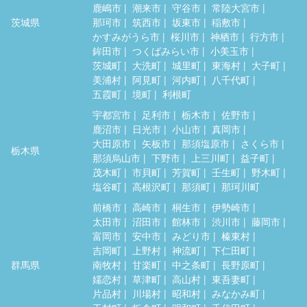
鹿嶋市
潮来市
守谷市
常陸大宮市
茨城県
那珂市
筑西市
坂東市
稲敷市
かすみがうら市
桜川市
神栖市
行方市
鉾田市
つくばみらい市
小美玉市
茨城町
大洗町
城里町
東海村
大子町
美浦村
阿見町
河内町
八千代町
五霞町
境町
利根町
宇都宮市
足利市
栃木市
佐野市
鹿沼市
日光市
小山市
真岡市
大田原市
矢板市
那須塩原市
さくら市
栃木県
那須烏山市
下野市
上三川町
益子町
茂木町
市貝町
芳賀町
壬生町
野木町
塩谷町
高根沢町
那須町
那珂川町
前橋市
高崎市
桐生市
伊勢崎市
太田市
沼田市
館林市
渋川市
藤岡市
富岡市
安中市
みどり市
榛東村
吉岡町
上野村
神流町
下仁田町
群馬県
南牧村
甘楽町
中之条町
長野原町
嬬恋村
草津町
高山村
東吾妻町
片品村
川場村
昭和村
みなかみ町