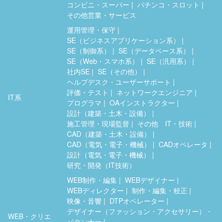
コンビニ・スーパー
パチンコ・スロット
その他営業・サービス
運用管理・保守
SE（ビジネスアプリケーション系）
SE（制御系）
SE（データベース系）
SE（Web・スマホ系）
SE（汎用系）
社内SE
SE（その他）
ヘルプデスク・ユーザーサポート
評価・テスト
ネットワークエンジニア
IT系
プログラマ
OAインストラクター
設計（建築・土木・設備）
施工管理・現場監督
その他 IT・技術
CAD（建築・土木・設備）
CAD（電気・電子・機械）
CADオペレータ
設計（電気・電子・機械）
研究・開発（IT技術）
WEB制作・編集
WEBデザイナー
WEBディレクター
制作・編集・校正
映像・音響
DTPオペレーター
デザイナー（ファッション・アクセサリー）・
WEB・クリエ
パタンナー