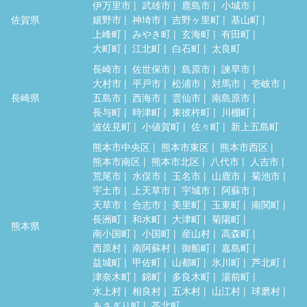
伊万里市
武雄市
鹿島市
小城市
佐賀県
嬉野市
神埼市
吉野ヶ里町
基山町
上峰町
みやき町
玄海町
有田町
大町町
江北町
白石町
太良町
長崎市
佐世保市
島原市
諫早市
大村市
平戸市
松浦市
対馬市
壱岐市
長崎県
五島市
西海市
雲仙市
南島原市
長与町
時津町
東彼杵町
川棚町
波佐見町
小値賀町
佐々町
新上五島町
熊本市中央区
熊本市東区
熊本市西区
熊本市南区
熊本市北区
八代市
人吉市
荒尾市
水俣市
玉名市
山鹿市
菊池市
宇土市
上天草市
宇城市
阿蘇市
天草市
合志市
美里町
玉東町
南関町
長洲町
和水町
大津町
菊陽町
熊本県
南小国町
小国町
産山村
高森町
西原村
南阿蘇村
御船町
嘉島町
益城町
甲佐町
山都町
氷川町
芦北町
津奈木町
錦町
多良木町
湯前町
水上村
相良村
五木村
山江村
球磨村
あさぎり町
苓北町