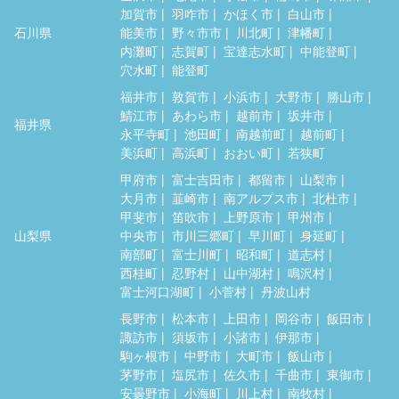
加賀市
羽咋市
かほく市
白山市
石川県
能美市
野々市市
川北町
津幡町
内灘町
志賀町
宝達志水町
中能登町
穴水町
能登町
福井市
敦賀市
小浜市
大野市
勝山市
鯖江市
あわら市
越前市
坂井市
福井県
永平寺町
池田町
南越前町
越前町
美浜町
高浜町
おおい町
若狭町
甲府市
富士吉田市
都留市
山梨市
大月市
韮崎市
南アルプス市
北杜市
甲斐市
笛吹市
上野原市
甲州市
山梨県
中央市
市川三郷町
早川町
身延町
南部町
富士川町
昭和町
道志村
西桂町
忍野村
山中湖村
鳴沢村
富士河口湖町
小菅村
丹波山村
長野市
松本市
上田市
岡谷市
飯田市
諏訪市
須坂市
小諸市
伊那市
駒ヶ根市
中野市
大町市
飯山市
茅野市
塩尻市
佐久市
千曲市
東御市
安曇野市
小海町
川上村
南牧村