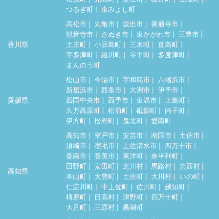
つるぎ町
東みよし町
高松市
丸亀市
坂出市
善通寺市
観音寺市
さぬき市
東かがわ市
三豊市
香川県
土庄町
小豆島町
三木町
直島町
宇多津町
綾川町
琴平町
多度津町
まんのう町
松山市
今治市
宇和島市
八幡浜市
新居浜市
西条市
大洲市
伊予市
愛媛県
四国中央市
西予市
東温市
上島町
久万高原町
松前町
砥部町
内子町
伊方町
松野町
鬼北町
愛南町
高知市
室戸市
安芸市
南国市
土佐市
須崎市
宿毛市
土佐清水市
四万十市
香南市
香美市
東洋町
奈半利町
田野町
安田町
北川村
馬路村
芸西村
高知県
本山町
大豊町
土佐町
大川村
いの町
仁淀川町
中土佐町
佐川町
越知町
梼原町
日高村
津野町
四万十町
大月町
三原村
黒潮町