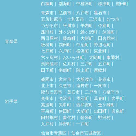
白糠町
別海町
中標津町
標津町
羅臼町
青森市
弘前市
八戸市
黒石市
五所川原市
十和田市
三沢市
むつ市
つがる市
平川市
平内町
今別町
蓬田村
外ヶ浜町
鰺ヶ沢町
深浦町
西目屋村
藤崎町
大鰐町
田舎館村
青森県
板柳町
鶴田町
中泊町
野辺地町
七戸町
六戸町
横浜町
東北町
六ヶ所村
おいらせ町
大間町
東通村
風間浦村
佐井村
三戸町
五戸町
田子町
南部町
階上町
新郷村
盛岡市
宮古市
大船渡市
花巻市
北上市
久慈市
遠野市
一関市
陸前高田市
釜石市
二戸市
八幡平市
奥州市
滝沢市
雫石町
葛巻町
岩手町
岩手県
紫波町
矢巾町
西和賀町
金ケ崎町
平泉町
住田町
大槌町
山田町
岩泉町
田野畑村
普代村
軽米町
野田村
九戸村
洋野町
一戸町
仙台市青葉区
仙台市宮城野区