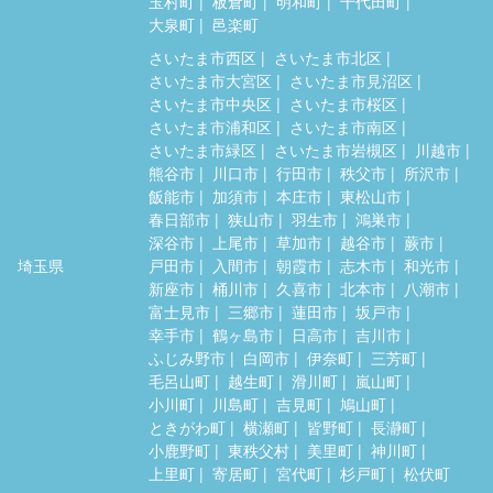
玉村町
板倉町
明和町
千代田町
大泉町
邑楽町
さいたま市西区
さいたま市北区
さいたま市大宮区
さいたま市見沼区
さいたま市中央区
さいたま市桜区
さいたま市浦和区
さいたま市南区
さいたま市緑区
さいたま市岩槻区
川越市
熊谷市
川口市
行田市
秩父市
所沢市
飯能市
加須市
本庄市
東松山市
春日部市
狭山市
羽生市
鴻巣市
深谷市
上尾市
草加市
越谷市
蕨市
埼玉県
戸田市
入間市
朝霞市
志木市
和光市
新座市
桶川市
久喜市
北本市
八潮市
富士見市
三郷市
蓮田市
坂戸市
幸手市
鶴ヶ島市
日高市
吉川市
ふじみ野市
白岡市
伊奈町
三芳町
毛呂山町
越生町
滑川町
嵐山町
小川町
川島町
吉見町
鳩山町
ときがわ町
横瀬町
皆野町
長瀞町
小鹿野町
東秩父村
美里町
神川町
上里町
寄居町
宮代町
杉戸町
松伏町