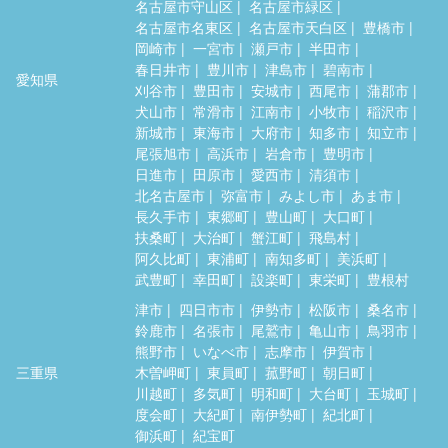
名古屋市守山区
名古屋市緑区
名古屋市名東区
名古屋市天白区
豊橋市
岡崎市
一宮市
瀬戸市
半田市
春日井市
豊川市
津島市
碧南市
愛知県
刈谷市
豊田市
安城市
西尾市
蒲郡市
犬山市
常滑市
江南市
小牧市
稲沢市
新城市
東海市
大府市
知多市
知立市
尾張旭市
高浜市
岩倉市
豊明市
日進市
田原市
愛西市
清須市
北名古屋市
弥富市
みよし市
あま市
長久手市
東郷町
豊山町
大口町
扶桑町
大治町
蟹江町
飛島村
阿久比町
東浦町
南知多町
美浜町
武豊町
幸田町
設楽町
東栄町
豊根村
津市
四日市市
伊勢市
松阪市
桑名市
鈴鹿市
名張市
尾鷲市
亀山市
鳥羽市
熊野市
いなべ市
志摩市
伊賀市
三重県
木曽岬町
東員町
菰野町
朝日町
川越町
多気町
明和町
大台町
玉城町
度会町
大紀町
南伊勢町
紀北町
御浜町
紀宝町