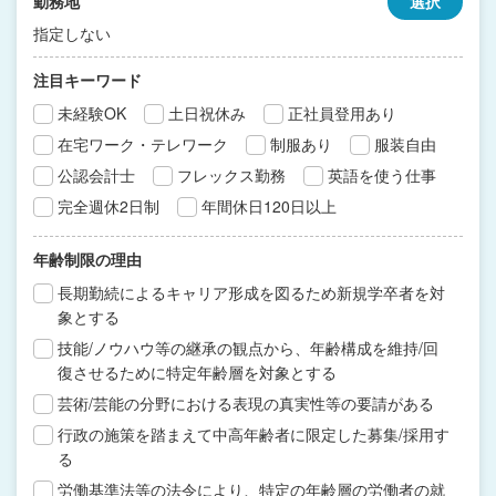
勤務地
選択
指定しない
注目キーワード
未経験OK
土日祝休み
正社員登用あり
在宅ワーク・テレワーク
制服あり
服装自由
公認会計士
フレックス勤務
英語を使う仕事
完全週休2日制
年間休日120日以上
年齢制限の理由
長期勤続によるキャリア形成を図るため新規学卒者を対
象とする
技能/ノウハウ等の継承の観点から、年齢構成を維持/回
復させるために特定年齢層を対象とする
芸術/芸能の分野における表現の真実性等の要請がある
行政の施策を踏まえて中高年齢者に限定した募集/採用す
る
労働基準法等の法令により、特定の年齢層の労働者の就