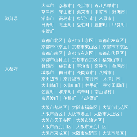
大津市
彦根市
長浜市
近江八幡市
草津市
守山市
栗東市
甲賀市
野洲市
滋賀県
湖南市
高島市
東近江市
米原市
日野町
竜王町
愛荘町
豊郷町
甲良町
多賀町
京都市北区
京都市上京区
京都市左京区
京都市中京区
京都市東山区
京都市下京区
京都市南区
京都市右京区
京都市伏見区
京都市山科区
京都市西京区
福知山市
舞鶴市
綾部市
宇治市
宮津市
亀岡市
京都府
城陽市
向日市
長岡京市
八幡市
京田辺市
京丹後市
南丹市
木津川市
大山崎町
久御山町
井手町
宇治田原町
笠置町
和束町
精華町
南山城村
京丹波町
伊根町
与謝野町
大阪市都島区
大阪市福島区
大阪市此花区
大阪市西区
大阪市港区
大阪市大正区
大阪市天王寺区
大阪市浪速区
大阪市西淀川区
大阪市東淀川区
大阪市東成区
大阪市生野区
大阪市旭区