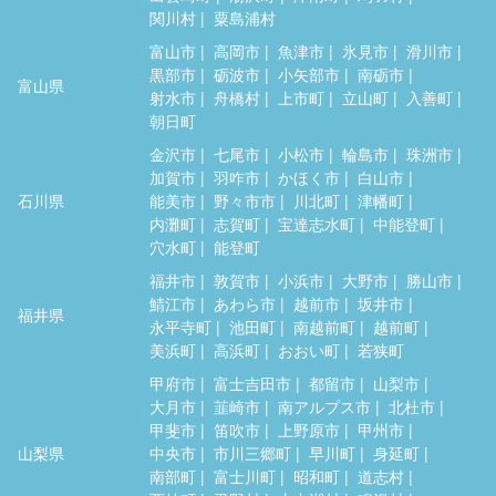
関川村
粟島浦村
富山市
高岡市
魚津市
氷見市
滑川市
黒部市
砺波市
小矢部市
南砺市
富山県
射水市
舟橋村
上市町
立山町
入善町
朝日町
金沢市
七尾市
小松市
輪島市
珠洲市
加賀市
羽咋市
かほく市
白山市
石川県
能美市
野々市市
川北町
津幡町
内灘町
志賀町
宝達志水町
中能登町
穴水町
能登町
福井市
敦賀市
小浜市
大野市
勝山市
鯖江市
あわら市
越前市
坂井市
福井県
永平寺町
池田町
南越前町
越前町
美浜町
高浜町
おおい町
若狭町
甲府市
富士吉田市
都留市
山梨市
大月市
韮崎市
南アルプス市
北杜市
甲斐市
笛吹市
上野原市
甲州市
山梨県
中央市
市川三郷町
早川町
身延町
南部町
富士川町
昭和町
道志村