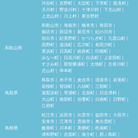
河合町
吉野町
大淀町
下市町
黒滝村
天川村
野迫川村
十津川村
下北山村
上北山村
川上村
東吉野村
和歌山市
海南市
橋本市
有田市
御坊市
田辺市
新宮市
紀の川市
岩出市
紀美野町
かつらぎ町
九度山町
高野町
湯浅町
広川町
有田川町
和歌山県
美浜町
日高町
由良町
印南町
みなべ町
日高川町
白浜町
上富田町
すさみ町
那智勝浦町
太地町
古座川町
北山村
串本町
鳥取市
米子市
倉吉市
境港市
岩美町
若桜町
智頭町
八頭町
三朝町
鳥取県
湯梨浜町
琴浦町
北栄町
日吉津村
大山町
南部町
伯耆町
日南町
日野町
江府町
松江市
浜田市
出雲市
益田市
大田市
安来市
江津市
雲南市
奥出雲町
島根県
飯南町
川本町
美郷町
邑南町
津和野町
吉賀町
海士町
西ノ島町