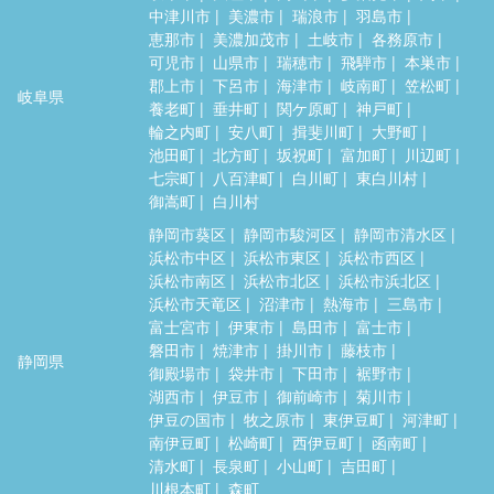
中津川市
美濃市
瑞浪市
羽島市
恵那市
美濃加茂市
土岐市
各務原市
可児市
山県市
瑞穂市
飛騨市
本巣市
郡上市
下呂市
海津市
岐南町
笠松町
岐阜県
養老町
垂井町
関ケ原町
神戸町
輪之内町
安八町
揖斐川町
大野町
池田町
北方町
坂祝町
富加町
川辺町
七宗町
八百津町
白川町
東白川村
御嵩町
白川村
静岡市葵区
静岡市駿河区
静岡市清水区
浜松市中区
浜松市東区
浜松市西区
浜松市南区
浜松市北区
浜松市浜北区
浜松市天竜区
沼津市
熱海市
三島市
富士宮市
伊東市
島田市
富士市
磐田市
焼津市
掛川市
藤枝市
静岡県
御殿場市
袋井市
下田市
裾野市
湖西市
伊豆市
御前崎市
菊川市
伊豆の国市
牧之原市
東伊豆町
河津町
南伊豆町
松崎町
西伊豆町
函南町
清水町
長泉町
小山町
吉田町
川根本町
森町