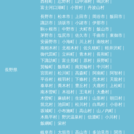
西桂町
忍野村
山中湖村
鳴沢村
富士河口湖町
小菅村
丹波山村
長野市
松本市
上田市
岡谷市
飯田市
諏訪市
須坂市
小諸市
伊那市
駒ヶ根市
中野市
大町市
飯山市
茅野市
塩尻市
佐久市
千曲市
東御市
安曇野市
小海町
川上村
南牧村
南相木村
北相木村
佐久穂町
軽井沢町
御代田町
立科町
青木村
長和町
下諏訪町
富士見町
原村
辰野町
箕輪町
飯島町
南箕輪村
中川村
長野県
宮田村
松川町
高森町
阿南町
阿智村
平谷村
根羽村
下條村
売木村
天龍村
泰阜村
喬木村
豊丘村
大鹿村
上松町
南木曽町
木祖村
王滝村
大桑村
木曽町
麻績村
生坂村
山形村
朝日村
筑北村
池田町
松川村
白馬村
小谷村
坂城町
小布施町
高山村
山ノ内町
木島平村
野沢温泉村
信濃町
小川村
飯綱町
栄村
岐阜市
大垣市
高山市
多治見市
関市