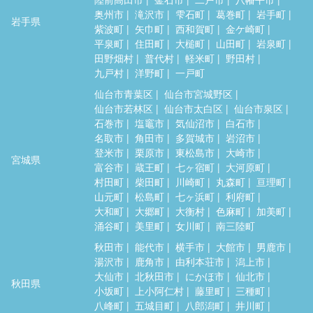
奥州市
滝沢市
雫石町
葛巻町
岩手町
岩手県
紫波町
矢巾町
西和賀町
金ケ崎町
平泉町
住田町
大槌町
山田町
岩泉町
田野畑村
普代村
軽米町
野田村
九戸村
洋野町
一戸町
仙台市青葉区
仙台市宮城野区
仙台市若林区
仙台市太白区
仙台市泉区
石巻市
塩竈市
気仙沼市
白石市
名取市
角田市
多賀城市
岩沼市
登米市
栗原市
東松島市
大崎市
宮城県
富谷市
蔵王町
七ヶ宿町
大河原町
村田町
柴田町
川崎町
丸森町
亘理町
山元町
松島町
七ヶ浜町
利府町
大和町
大郷町
大衡村
色麻町
加美町
涌谷町
美里町
女川町
南三陸町
秋田市
能代市
横手市
大館市
男鹿市
湯沢市
鹿角市
由利本荘市
潟上市
大仙市
北秋田市
にかほ市
仙北市
秋田県
小坂町
上小阿仁村
藤里町
三種町
八峰町
五城目町
八郎潟町
井川町