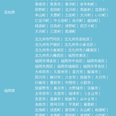
香南市
香美市
東洋町
奈半利町
田野町
安田町
北川村
馬路村
芸西村
高知県
本山町
大豊町
土佐町
大川村
いの町
仁淀川町
中土佐町
佐川町
越知町
梼原町
日高村
津野町
四万十町
大月町
三原村
黒潮町
北九州市門司区
北九州市若松区
北九州市戸畑区
北九州市小倉北区
北九州市小倉南区
北九州市八幡東区
北九州市八幡西区
福岡市東区
福岡市博多区
福岡市中央区
福岡市南区
福岡市西区
福岡市城南区
福岡市早良区
大牟田市
久留米市
直方市
飯塚市
田川市
柳川市
八女市
筑後市
大川市
行橋市
豊前市
中間市
小郡市
筑紫野市
春日市
大野城市
宗像市
福岡県
太宰府市
古賀市
福津市
うきは市
宮若市
嘉麻市
朝倉市
みやま市
糸島市
那珂川市
宇美町
篠栗町
志免町
須恵町
新宮町
久山町
粕屋町
芦屋町
水巻町
岡垣町
遠賀町
小竹町