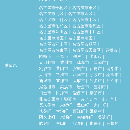
名古屋市千種区
名古屋市東区
名古屋市北区
名古屋市西区
名古屋市中村区
名古屋市中区
名古屋市昭和区
名古屋市瑞穂区
名古屋市熱田区
名古屋市中川区
名古屋市港区
名古屋市南区
名古屋市守山区
名古屋市緑区
名古屋市名東区
名古屋市天白区
豊橋市
岡崎市
一宮市
瀬戸市
半田市
春日井市
豊川市
津島市
碧南市
愛知県
刈谷市
豊田市
安城市
西尾市
蒲郡市
犬山市
常滑市
江南市
小牧市
稲沢市
新城市
東海市
大府市
知多市
知立市
尾張旭市
高浜市
岩倉市
豊明市
日進市
田原市
愛西市
清須市
北名古屋市
弥富市
みよし市
あま市
長久手市
東郷町
豊山町
大口町
扶桑町
大治町
蟹江町
飛島村
阿久比町
東浦町
南知多町
美浜町
武豊町
幸田町
設楽町
東栄町
豊根村