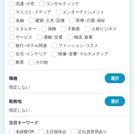
流通･小売
コンサルティング
マスコミ･メディア
エンターテインメント
金融
建築･土木･設備
医療･介護･福祉
エネルギー
保険
不動産
人材ビジネス
サービス
運輸･交通
物流･倉庫
旅行･ホテル関連
ファッション･コスメ
住宅･インテリア
映像･音響･マルチメディア
教育
その他
職種
選択
指定しない
勤務地
選択
指定しない
注目キーワード
未経験OK
土日祝休み
正社員登用あり