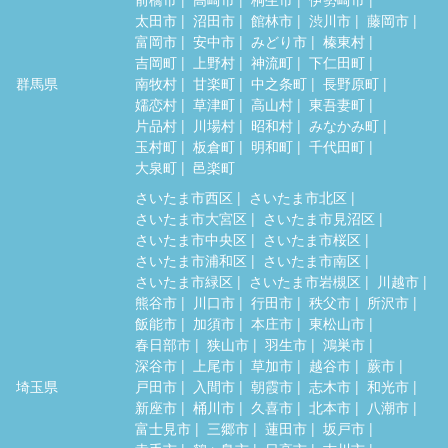
太田市
沼田市
館林市
渋川市
藤岡市
富岡市
安中市
みどり市
榛東村
吉岡町
上野村
神流町
下仁田町
群馬県
南牧村
甘楽町
中之条町
長野原町
嬬恋村
草津町
高山村
東吾妻町
片品村
川場村
昭和村
みなかみ町
玉村町
板倉町
明和町
千代田町
大泉町
邑楽町
さいたま市西区
さいたま市北区
さいたま市大宮区
さいたま市見沼区
さいたま市中央区
さいたま市桜区
さいたま市浦和区
さいたま市南区
さいたま市緑区
さいたま市岩槻区
川越市
熊谷市
川口市
行田市
秩父市
所沢市
飯能市
加須市
本庄市
東松山市
春日部市
狭山市
羽生市
鴻巣市
深谷市
上尾市
草加市
越谷市
蕨市
埼玉県
戸田市
入間市
朝霞市
志木市
和光市
新座市
桶川市
久喜市
北本市
八潮市
富士見市
三郷市
蓮田市
坂戸市