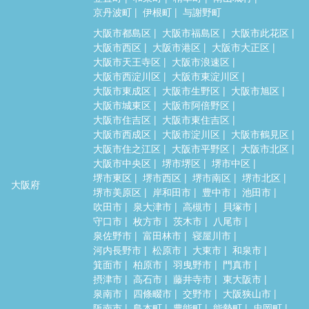
京丹波町
伊根町
与謝野町
大阪市都島区
大阪市福島区
大阪市此花区
大阪市西区
大阪市港区
大阪市大正区
大阪市天王寺区
大阪市浪速区
大阪市西淀川区
大阪市東淀川区
大阪市東成区
大阪市生野区
大阪市旭区
大阪市城東区
大阪市阿倍野区
大阪市住吉区
大阪市東住吉区
大阪市西成区
大阪市淀川区
大阪市鶴見区
大阪市住之江区
大阪市平野区
大阪市北区
大阪市中央区
堺市堺区
堺市中区
堺市東区
堺市西区
堺市南区
堺市北区
大阪府
堺市美原区
岸和田市
豊中市
池田市
吹田市
泉大津市
高槻市
貝塚市
守口市
枚方市
茨木市
八尾市
泉佐野市
富田林市
寝屋川市
河内長野市
松原市
大東市
和泉市
箕面市
柏原市
羽曳野市
門真市
摂津市
高石市
藤井寺市
東大阪市
泉南市
四條畷市
交野市
大阪狭山市
阪南市
島本町
豊能町
能勢町
忠岡町