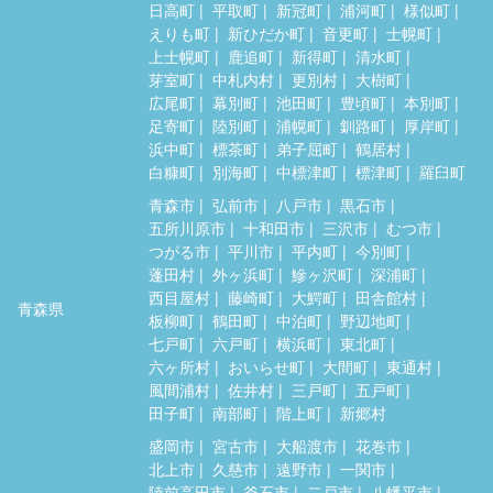
日高町
平取町
新冠町
浦河町
様似町
えりも町
新ひだか町
音更町
士幌町
上士幌町
鹿追町
新得町
清水町
芽室町
中札内村
更別村
大樹町
広尾町
幕別町
池田町
豊頃町
本別町
足寄町
陸別町
浦幌町
釧路町
厚岸町
浜中町
標茶町
弟子屈町
鶴居村
白糠町
別海町
中標津町
標津町
羅臼町
青森市
弘前市
八戸市
黒石市
五所川原市
十和田市
三沢市
むつ市
つがる市
平川市
平内町
今別町
蓬田村
外ヶ浜町
鰺ヶ沢町
深浦町
西目屋村
藤崎町
大鰐町
田舎館村
青森県
板柳町
鶴田町
中泊町
野辺地町
七戸町
六戸町
横浜町
東北町
六ヶ所村
おいらせ町
大間町
東通村
風間浦村
佐井村
三戸町
五戸町
田子町
南部町
階上町
新郷村
盛岡市
宮古市
大船渡市
花巻市
北上市
久慈市
遠野市
一関市
陸前高田市
釜石市
二戸市
八幡平市