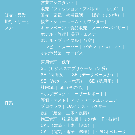
営業アシスタント
販売（ファッション・アパレル・コスメ）
販売・営業・
販売（家電・携帯電話）
販売（その他）
旅行・サービ
接客・ショールーム・カウンター
ス系
キャンペーン・食品販売
スーパーバイザー
ホテル・旅行
美容・エステ
ホテル・ブライダル
航空
コンビニ・スーパー
パチンコ・スロット
その他営業・サービス
運用管理・保守
SE（ビジネスアプリケーション系）
SE（制御系）
SE（データベース系）
SE（Web・スマホ系）
SE（汎用系）
社内SE
SE（その他）
ヘルプデスク・ユーザーサポート
評価・テスト
ネットワークエンジニア
IT系
プログラマ
OAインストラクター
設計（建築・土木・設備）
施工管理・現場監督
その他 IT・技術
CAD（建築・土木・設備）
CAD（電気・電子・機械）
CADオペレータ