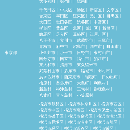
大多喜町
御宿町
鋸南町
千代田区
中央区
港区
新宿区
文京区
台東区
墨田区
江東区
品川区
目黒区
大田区
世田谷区
渋谷区
中野区
杉並区
豊島区
北区
荒川区
板橋区
練馬区
足立区
葛飾区
江戸川区
八王子市
立川市
武蔵野市
三鷹市
青梅市
府中市
昭島市
調布市
町田市
東京都
小金井市
小平市
日野市
東村山市
国分寺市
国立市
福生市
狛江市
東大和市
清瀬市
東久留米市
武蔵村山市
多摩市
稲城市
羽村市
あきる野市
西東京市
瑞穂町
日の出町
檜原村
奥多摩町
大島町
利島村
新島村
神津島村
三宅村
御蔵島村
八丈町
青ヶ島村
小笠原村
横浜市鶴見区
横浜市神奈川区
横浜市西区
横浜市中区
横浜市南区
横浜市保土ヶ谷区
横浜市磯子区
横浜市金沢区
横浜市港北区
横浜市戸塚区
横浜市港南区
横浜市旭区
横浜市緑区
横浜市瀬谷区
横浜市栄区