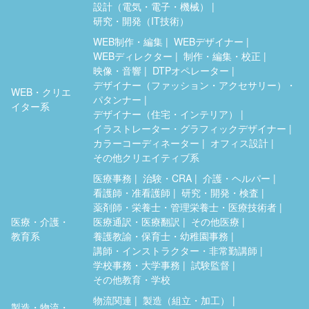
設計（電気・電子・機械）
研究・開発（IT技術）
WEB制作・編集
WEBデザイナー
WEBディレクター
制作・編集・校正
映像・音響
DTPオペレーター
デザイナー（ファッション・アクセサリー）・
WEB・クリエ
パタンナー
イター系
デザイナー（住宅・インテリア）
イラストレーター・グラフィックデザイナー
カラーコーディネーター
オフィス設計
その他クリエイティブ系
医療事務
治験・CRA
介護・ヘルパー
看護師・准看護師
研究・開発・検査
薬剤師・栄養士・管理栄養士・医療技術者
医療・介護・
医療通訳・医療翻訳
その他医療
教育系
養護教諭・保育士・幼稚園事務
講師・インストラクター・非常勤講師
学校事務・大学事務
試験監督
その他教育・学校
物流関連
製造（組立・加工）
製造・物流・