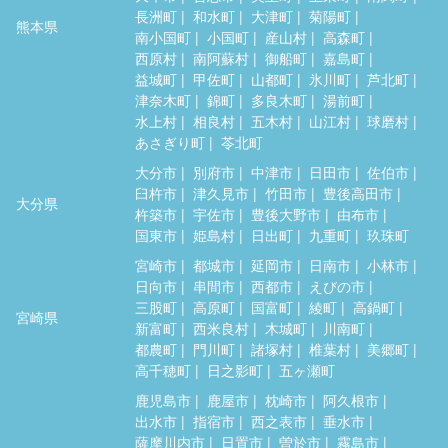
長洲町
和水町
大津町
菊陽町
熊本県
南小国町
小国町
産山村
高森町
西原村
南阿蘇村
御船町
嘉島町
益城町
甲佐町
山都町
氷川町
芦北町
津奈木町
錦町
多良木町
湯前町
水上村
相良村
五木村
山江村
球磨村
あさぎり町
苓北町
大分市
別府市
中津市
日田市
佐伯市
臼杵市
津久見市
竹田市
豊後高田市
大分県
杵築市
宇佐市
豊後大野市
由布市
国東市
姫島村
日出町
九重町
玖珠町
宮崎市
都城市
延岡市
日南市
小林市
日向市
串間市
西都市
えびの市
三股町
高原町
国富町
綾町
高鍋町
宮崎県
新富町
西米良村
木城町
川南町
都農町
門川町
諸塚村
椎葉村
美郷町
高千穂町
日之影町
五ヶ瀬町
鹿児島市
鹿屋市
枕崎市
阿久根市
出水市
指宿市
西之表市
垂水市
薩摩川内市
日置市
曽於市
霧島市