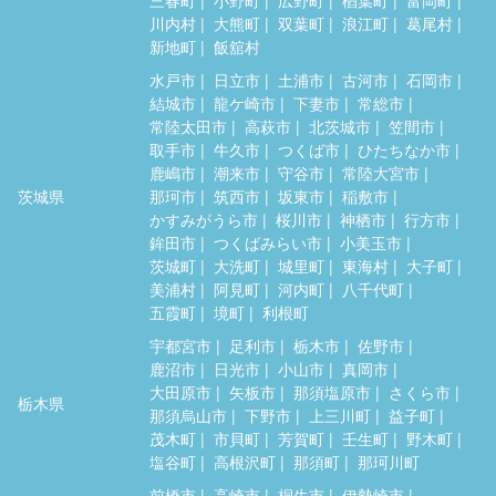
三春町
小野町
広野町
楢葉町
富岡町
川内村
大熊町
双葉町
浪江町
葛尾村
新地町
飯舘村
水戸市
日立市
土浦市
古河市
石岡市
結城市
龍ケ崎市
下妻市
常総市
常陸太田市
高萩市
北茨城市
笠間市
取手市
牛久市
つくば市
ひたちなか市
鹿嶋市
潮来市
守谷市
常陸大宮市
茨城県
那珂市
筑西市
坂東市
稲敷市
かすみがうら市
桜川市
神栖市
行方市
鉾田市
つくばみらい市
小美玉市
茨城町
大洗町
城里町
東海村
大子町
美浦村
阿見町
河内町
八千代町
五霞町
境町
利根町
宇都宮市
足利市
栃木市
佐野市
鹿沼市
日光市
小山市
真岡市
大田原市
矢板市
那須塩原市
さくら市
栃木県
那須烏山市
下野市
上三川町
益子町
茂木町
市貝町
芳賀町
壬生町
野木町
塩谷町
高根沢町
那須町
那珂川町
前橋市
高崎市
桐生市
伊勢崎市