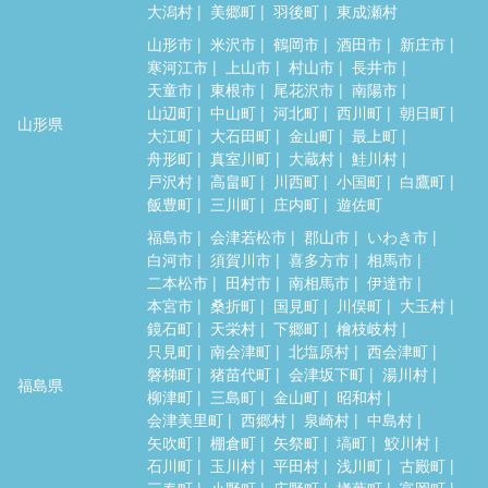
大潟村
美郷町
羽後町
東成瀬村
山形市
米沢市
鶴岡市
酒田市
新庄市
寒河江市
上山市
村山市
長井市
天童市
東根市
尾花沢市
南陽市
山辺町
中山町
河北町
西川町
朝日町
山形県
大江町
大石田町
金山町
最上町
舟形町
真室川町
大蔵村
鮭川村
戸沢村
高畠町
川西町
小国町
白鷹町
飯豊町
三川町
庄内町
遊佐町
福島市
会津若松市
郡山市
いわき市
白河市
須賀川市
喜多方市
相馬市
二本松市
田村市
南相馬市
伊達市
本宮市
桑折町
国見町
川俣町
大玉村
鏡石町
天栄村
下郷町
檜枝岐村
只見町
南会津町
北塩原村
西会津町
磐梯町
猪苗代町
会津坂下町
湯川村
福島県
柳津町
三島町
金山町
昭和村
会津美里町
西郷村
泉崎村
中島村
矢吹町
棚倉町
矢祭町
塙町
鮫川村
石川町
玉川村
平田村
浅川町
古殿町