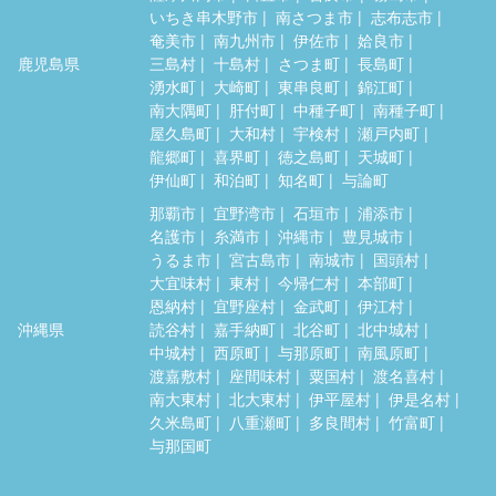
いちき串木野市
南さつま市
志布志市
奄美市
南九州市
伊佐市
姶良市
鹿児島県
三島村
十島村
さつま町
長島町
湧水町
大崎町
東串良町
錦江町
南大隅町
肝付町
中種子町
南種子町
屋久島町
大和村
宇検村
瀬戸内町
龍郷町
喜界町
徳之島町
天城町
伊仙町
和泊町
知名町
与論町
那覇市
宜野湾市
石垣市
浦添市
名護市
糸満市
沖縄市
豊見城市
うるま市
宮古島市
南城市
国頭村
大宜味村
東村
今帰仁村
本部町
恩納村
宜野座村
金武町
伊江村
沖縄県
読谷村
嘉手納町
北谷町
北中城村
中城村
西原町
与那原町
南風原町
渡嘉敷村
座間味村
粟国村
渡名喜村
南大東村
北大東村
伊平屋村
伊是名村
久米島町
八重瀬町
多良間村
竹富町
与那国町