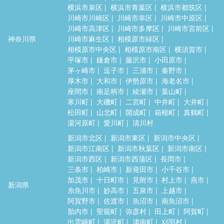
横浜市泉区
横浜市青葉区
横浜市都筑区
川崎市川崎区
川崎市幸区
川崎市中原区
川崎市高津区
川崎市多摩区
川崎市宮前区
神奈川県
川崎市麻生区
相模原市緑区
相模原市中央区
相模原市南区
横須賀市
平塚市
鎌倉市
藤沢市
小田原市
茅ヶ崎市
逗子市
三浦市
秦野市
厚木市
大和市
伊勢原市
海老名市
座間市
南足柄市
綾瀬市
葉山町
寒川町
大磯町
二宮町
中井町
大井町
松田町
山北町
開成町
箱根町
真鶴町
湯河原町
愛川町
清川村
新潟市北区
新潟市東区
新潟市中央区
新潟市江南区
新潟市秋葉区
新潟市南区
新潟市西区
新潟市西蒲区
長岡市
三条市
柏崎市
新発田市
小千谷市
加茂市
十日町市
見附市
村上市
燕市
新潟県
糸魚川市
妙高市
五泉市
上越市
阿賀野市
佐渡市
魚沼市
南魚沼市
胎内市
聖籠町
弥彦村
田上町
阿賀町
出雲崎町
湯沢町
津南町
刈羽村