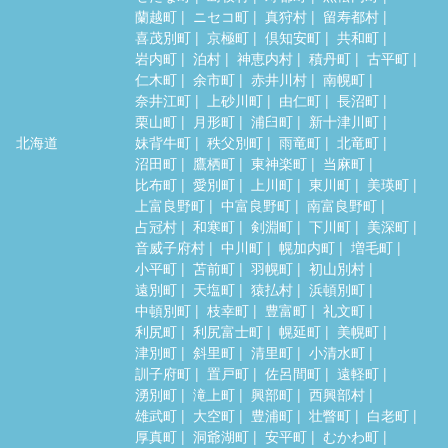
蘭越町
ニセコ町
真狩村
留寿都村
喜茂別町
京極町
倶知安町
共和町
岩内町
泊村
神恵内村
積丹町
古平町
仁木町
余市町
赤井川村
南幌町
奈井江町
上砂川町
由仁町
長沼町
栗山町
月形町
浦臼町
新十津川町
北海道
妹背牛町
秩父別町
雨竜町
北竜町
沼田町
鷹栖町
東神楽町
当麻町
比布町
愛別町
上川町
東川町
美瑛町
上富良野町
中富良野町
南富良野町
占冠村
和寒町
剣淵町
下川町
美深町
音威子府村
中川町
幌加内町
増毛町
小平町
苫前町
羽幌町
初山別村
遠別町
天塩町
猿払村
浜頓別町
中頓別町
枝幸町
豊富町
礼文町
利尻町
利尻富士町
幌延町
美幌町
津別町
斜里町
清里町
小清水町
訓子府町
置戸町
佐呂間町
遠軽町
湧別町
滝上町
興部町
西興部村
雄武町
大空町
豊浦町
壮瞥町
白老町
厚真町
洞爺湖町
安平町
むかわ町