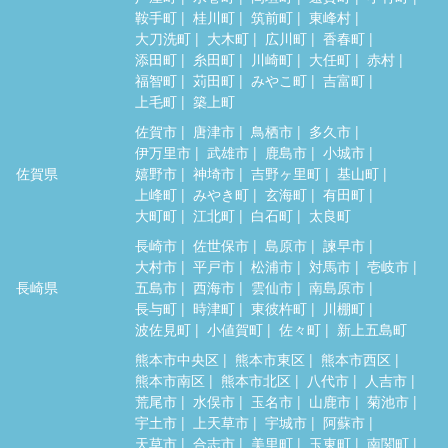
鞍手町
桂川町
筑前町
東峰村
大刀洗町
大木町
広川町
香春町
添田町
糸田町
川崎町
大任町
赤村
福智町
苅田町
みやこ町
吉富町
上毛町
築上町
佐賀市
唐津市
鳥栖市
多久市
伊万里市
武雄市
鹿島市
小城市
佐賀県
嬉野市
神埼市
吉野ヶ里町
基山町
上峰町
みやき町
玄海町
有田町
大町町
江北町
白石町
太良町
長崎市
佐世保市
島原市
諫早市
大村市
平戸市
松浦市
対馬市
壱岐市
長崎県
五島市
西海市
雲仙市
南島原市
長与町
時津町
東彼杵町
川棚町
波佐見町
小値賀町
佐々町
新上五島町
熊本市中央区
熊本市東区
熊本市西区
熊本市南区
熊本市北区
八代市
人吉市
荒尾市
水俣市
玉名市
山鹿市
菊池市
宇土市
上天草市
宇城市
阿蘇市
天草市
合志市
美里町
玉東町
南関町