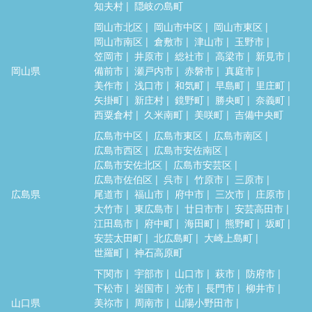
知夫村
隠岐の島町
岡山市北区
岡山市中区
岡山市東区
岡山市南区
倉敷市
津山市
玉野市
笠岡市
井原市
総社市
高梁市
新見市
岡山県
備前市
瀬戸内市
赤磐市
真庭市
美作市
浅口市
和気町
早島町
里庄町
矢掛町
新庄村
鏡野町
勝央町
奈義町
西粟倉村
久米南町
美咲町
吉備中央町
広島市中区
広島市東区
広島市南区
広島市西区
広島市安佐南区
広島市安佐北区
広島市安芸区
広島市佐伯区
呉市
竹原市
三原市
広島県
尾道市
福山市
府中市
三次市
庄原市
大竹市
東広島市
廿日市市
安芸高田市
江田島市
府中町
海田町
熊野町
坂町
安芸太田町
北広島町
大崎上島町
世羅町
神石高原町
下関市
宇部市
山口市
萩市
防府市
下松市
岩国市
光市
長門市
柳井市
山口県
美祢市
周南市
山陽小野田市