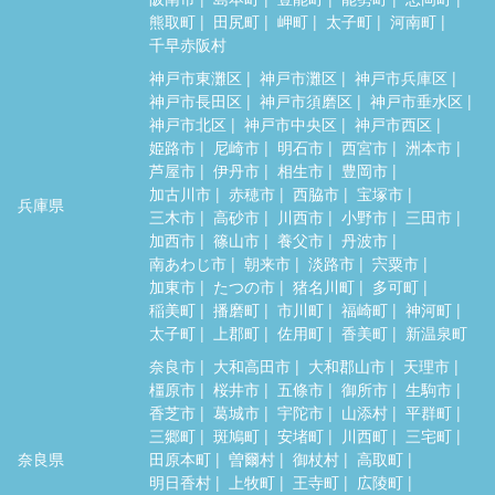
熊取町
田尻町
岬町
太子町
河南町
千早赤阪村
神戸市東灘区
神戸市灘区
神戸市兵庫区
神戸市長田区
神戸市須磨区
神戸市垂水区
神戸市北区
神戸市中央区
神戸市西区
姫路市
尼崎市
明石市
西宮市
洲本市
芦屋市
伊丹市
相生市
豊岡市
加古川市
赤穂市
西脇市
宝塚市
兵庫県
三木市
高砂市
川西市
小野市
三田市
加西市
篠山市
養父市
丹波市
南あわじ市
朝来市
淡路市
宍粟市
加東市
たつの市
猪名川町
多可町
稲美町
播磨町
市川町
福崎町
神河町
太子町
上郡町
佐用町
香美町
新温泉町
奈良市
大和高田市
大和郡山市
天理市
橿原市
桜井市
五條市
御所市
生駒市
香芝市
葛城市
宇陀市
山添村
平群町
三郷町
斑鳩町
安堵町
川西町
三宅町
奈良県
田原本町
曽爾村
御杖村
高取町
明日香村
上牧町
王寺町
広陵町