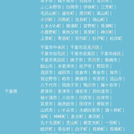
幸手市
鶴ヶ島市
日高市
吉川市
ふじみ野市
白岡市
伊奈町
三芳町
毛呂山町
越生町
滑川町
嵐山町
小川町
川島町
吉見町
鳩山町
ときがわ町
横瀬町
皆野町
長瀞町
小鹿野町
東秩父村
美里町
神川町
上里町
寄居町
宮代町
杉戸町
松伏町
千葉市中央区
千葉市花見川区
千葉市稲毛区
千葉市若葉区
千葉市緑区
千葉市美浜区
銚子市
市川市
船橋市
館山市
木更津市
松戸市
野田市
茂原市
成田市
佐倉市
東金市
旭市
習志野市
柏市
勝浦市
市原市
流山市
八千代市
我孫子市
鴨川市
鎌ケ谷市
千葉県
君津市
富津市
浦安市
四街道市
袖ケ浦市
八街市
印西市
白井市
富里市
南房総市
匝瑳市
香取市
山武市
いすみ市
大網白里市
酒々井町
栄町
神崎町
多古町
東庄町
九十九里町
芝山町
横芝光町
一宮町
睦沢町
長生村
白子町
長柄町
長南町