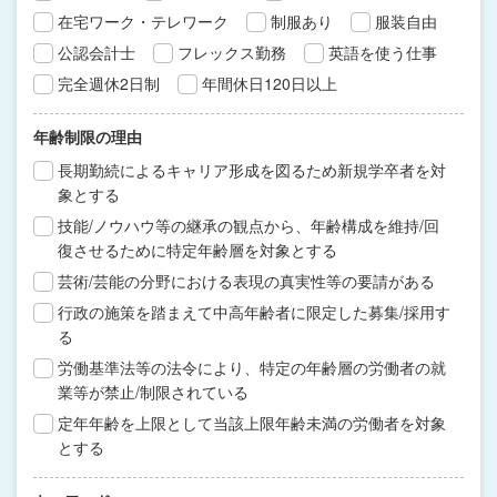
在宅ワーク・テレワーク
制服あり
服装自由
公認会計士
フレックス勤務
英語を使う仕事
完全週休2日制
年間休日120日以上
年齢制限の理由
長期勤続によるキャリア形成を図るため新規学卒者を対
象とする
技能/ノウハウ等の継承の観点から、年齢構成を維持/回
復させるために特定年齢層を対象とする
芸術/芸能の分野における表現の真実性等の要請がある
行政の施策を踏まえて中高年齢者に限定した募集/採用す
る
労働基準法等の法令により、特定の年齢層の労働者の就
業等が禁止/制限されている
定年年齢を上限として当該上限年齢未満の労働者を対象
とする