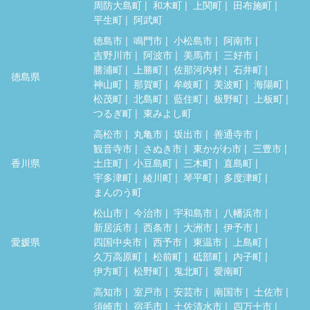
周防大島町
和木町
上関町
田布施町
平生町
阿武町
徳島市
鳴門市
小松島市
阿南市
吉野川市
阿波市
美馬市
三好市
勝浦町
上勝町
佐那河内村
石井町
徳島県
神山町
那賀町
牟岐町
美波町
海陽町
松茂町
北島町
藍住町
板野町
上板町
つるぎ町
東みよし町
高松市
丸亀市
坂出市
善通寺市
観音寺市
さぬき市
東かがわ市
三豊市
香川県
土庄町
小豆島町
三木町
直島町
宇多津町
綾川町
琴平町
多度津町
まんのう町
松山市
今治市
宇和島市
八幡浜市
新居浜市
西条市
大洲市
伊予市
愛媛県
四国中央市
西予市
東温市
上島町
久万高原町
松前町
砥部町
内子町
伊方町
松野町
鬼北町
愛南町
高知市
室戸市
安芸市
南国市
土佐市
須崎市
宿毛市
土佐清水市
四万十市