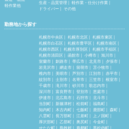
生産・品質管理
軽作業・仕分け作業
軽作業他
ドライバー
その他
勤務地から探す
札幌市中央区
札幌市北区
札幌市東区
札幌市白石区
札幌市豊平区
札幌市南区
札幌市西区
札幌市厚別区
札幌市手稲区
札幌市清田区
函館市
小樽市
旭川市
室蘭市
釧路市
帯広市
北見市
夕張市
岩見沢市
網走市
留萌市
苫小牧市
稚内市
美唄市
芦別市
江別市
赤平市
紋別市
士別市
名寄市
三笠市
根室市
千歳市
滝川市
砂川市
歌志内市
深川市
富良野市
登別市
恵庭市
伊達市
北広島市
石狩市
北斗市
当別町
新篠津村
松前町
福島町
知内町
木古内町
七飯町
鹿部町
森町
八雲町
長万部町
江差町
上ノ国町
厚沢部町
乙部町
奥尻町
今金町
せたな町
島牧村
寿都町
黒松内町