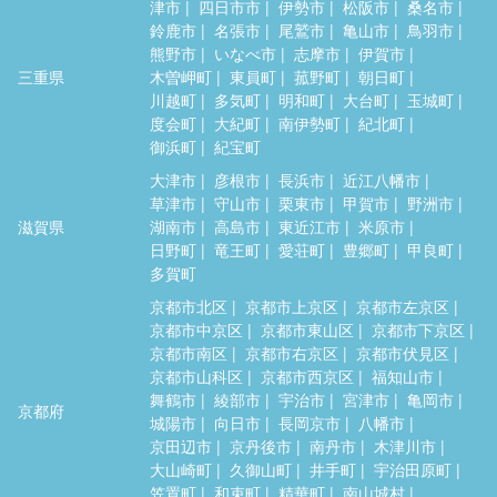
津市
四日市市
伊勢市
松阪市
桑名市
鈴鹿市
名張市
尾鷲市
亀山市
鳥羽市
熊野市
いなべ市
志摩市
伊賀市
三重県
木曽岬町
東員町
菰野町
朝日町
川越町
多気町
明和町
大台町
玉城町
度会町
大紀町
南伊勢町
紀北町
御浜町
紀宝町
大津市
彦根市
長浜市
近江八幡市
草津市
守山市
栗東市
甲賀市
野洲市
滋賀県
湖南市
高島市
東近江市
米原市
日野町
竜王町
愛荘町
豊郷町
甲良町
多賀町
京都市北区
京都市上京区
京都市左京区
京都市中京区
京都市東山区
京都市下京区
京都市南区
京都市右京区
京都市伏見区
京都市山科区
京都市西京区
福知山市
舞鶴市
綾部市
宇治市
宮津市
亀岡市
京都府
城陽市
向日市
長岡京市
八幡市
京田辺市
京丹後市
南丹市
木津川市
大山崎町
久御山町
井手町
宇治田原町
笠置町
和束町
精華町
南山城村