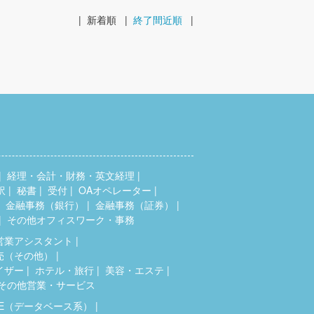
|
新着順
|
終了間近順
|
経理・会計・財務・英文経理
訳
秘書
受付
OAオペレーター
金融事務（銀行）
金融事務（証券）
その他オフィスワーク・事務
営業アシスタント
売（その他）
イザー
ホテル・旅行
美容・エステ
その他営業・サービス
SE（データベース系）