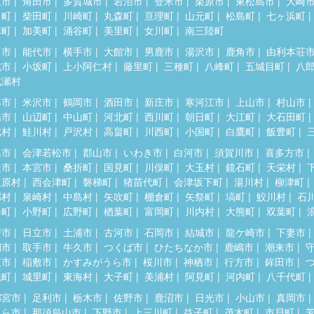
取市
角田市
多賀城市
岩沼市
登米市
栗原市
東松島市
大崎
田町
柴田町
川崎町
丸森町
亘理町
山元町
松島町
七ヶ浜町
麻町
加美町
涌谷町
美里町
女川町
南三陸町
田市
能代市
横手市
大館市
男鹿市
湯沢市
鹿角市
由利本荘
北市
小坂町
上小阿仁村
藤里町
三種町
八峰町
五城目町
八
成瀬村
形市
米沢市
鶴岡市
酒田市
新庄市
寒河江市
上山市
村山市
陽市
山辺町
中山町
河北町
西川町
朝日町
大江町
大石田町
蔵村
鮭川村
戸沢村
高畠町
川西町
小国町
白鷹町
飯豊町
島市
会津若松市
郡山市
いわき市
白河市
須賀川市
喜多方市
達市
本宮市
桑折町
国見町
川俣町
大玉村
鏡石町
天栄村
塩原村
西会津町
磐梯町
猪苗代町
会津坂下町
湯川村
柳津町
郷村
泉崎村
中島村
矢吹町
棚倉町
矢祭町
塙町
鮫川村
石
春町
小野町
広野町
楢葉町
富岡町
川内村
大熊町
双葉町
戸市
日立市
土浦市
古河市
石岡市
結城市
龍ケ崎市
下妻市
間市
取手市
牛久市
つくば市
ひたちなか市
鹿嶋市
潮来市
東市
稲敷市
かすみがうら市
桜川市
神栖市
行方市
鉾田市
洗町
城里町
東海村
大子町
美浦村
阿見町
河内町
八千代町
都宮市
足利市
栃木市
佐野市
鹿沼市
日光市
小山市
真岡市
くら市
那須烏山市
下野市
上三川町
益子町
茂木町
市貝町