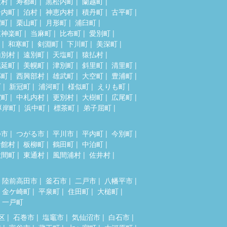
牧村
寿都町
黒松内町
蘭越町
岩内町
泊村
神恵内村
積丹町
古平町
沼町
栗山町
月形町
浦臼町
東神楽町
当麻町
比布町
愛別町
和寒町
剣淵町
下川町
美深町
山別村
遠別町
天塩町
猿払村
幌延町
美幌町
津別町
斜里町
清里町
部町
西興部村
雄武町
大空町
豊浦町
町
新冠町
浦河町
様似町
えりも町
室町
中札内村
更別村
大樹町
広尾町
厚岸町
浜中町
標茶町
弟子屈町
つ市
つがる市
平川市
平内町
今別町
舎館村
板柳町
鶴田町
中泊町
大間町
東通村
風間浦村
佐井村
陸前高田市
釜石市
二戸市
八幡平市
金ケ崎町
平泉町
住田町
大槌町
一戸町
区
石巻市
塩竈市
気仙沼市
白石市