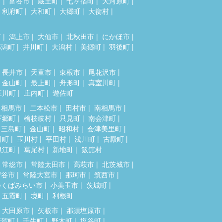
市
富谷市
蔵王町
七ヶ宿町
大河原町
利府町
大和町
大郷町
大衡村
市
潟上市
大仙市
北秋田市
にかほ市
郎潟町
井川町
大潟村
美郷町
羽後町
長井市
天童市
東根市
尾花沢市
金山町
最上町
舟形町
真室川町
三川町
庄内町
遊佐町
相馬市
二本松市
田村市
南相馬市
下郷町
檜枝岐村
只見町
南会津町
三島町
金山町
昭和村
会津美里町
川町
玉川村
平田村
浅川町
古殿町
浪江町
葛尾村
新地町
飯舘村
常総市
常陸太田市
高萩市
北茨城市
守谷市
常陸大宮市
那珂市
筑西市
つくばみらい市
小美玉市
茨城町
五霞町
境町
利根町
大田原市
矢板市
那須塩原市
芳賀町
壬生町
野木町
塩谷町