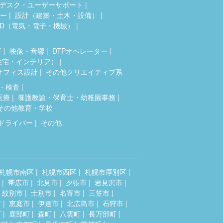
デスク・ユーザーサポート
ター
設計（建築・土木・設備）
AD（電気・電子・機械）
正
映像・音響
DTPオペレーター
住宅・インテリア）
オフィス設計
その他クリエイティブ系
・検査
医療
養護教諭・保育士・幼稚園事務
その他教育・学校
ドライバー
その他
札幌市南区
札幌市西区
札幌市厚別区
帯広市
北見市
夕張市
岩見沢市
紋別市
士別市
名寄市
三笠市
市
恵庭市
伊達市
北広島市
石狩市
町
鹿部町
森町
八雲町
長万部町