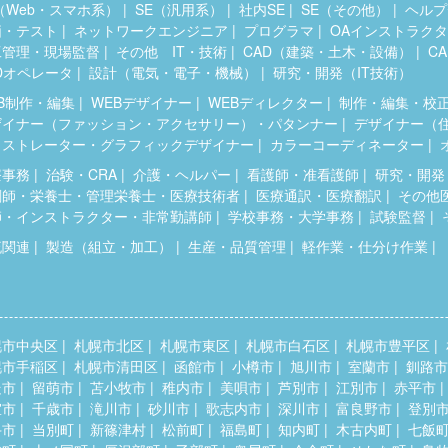
（Web・スマホ系）
SE（汎用系）
社内SE
SE（その他）
ヘルプ
価・テスト
ネットワークエンジニア
プログラマ
OAインストラク
工管理・現場監督
その他 IT・技術
CAD（建築・土木・設備）
C
Dオペレータ
設計（電気・電子・機械）
研究・開発（IT技術）
B制作・編集
WEBデザイナー
WEBディレクター
制作・編集・校
ザイナー（ファッション・アクセサリー）・パタンナー
デザイナー（
ラストレーター・グラフィックデザイナー
カラーコーディネーター
療事務
治験・CRA
介護・ヘルパー
看護師・准看護師
研究・開発
剤師・栄養士・管理栄養士・医療技術者
医療通訳・医療翻訳
その他
師・インストラクター・非常勤講師
学校事務・大学事務
試験監督
流関連
製造（組立・加工）
生産・品質管理
軽作業・仕分け作業
幌市中央区
札幌市北区
札幌市東区
札幌市白石区
札幌市豊平区
幌市手稲区
札幌市清田区
函館市
小樽市
旭川市
室蘭市
釧路市
走市
留萌市
苫小牧市
稚内市
美唄市
芦別市
江別市
赤平市
室市
千歳市
滝川市
砂川市
歌志内市
深川市
富良野市
登別
斗市
当別町
新篠津村
松前町
福島町
知内町
木古内町
七飯