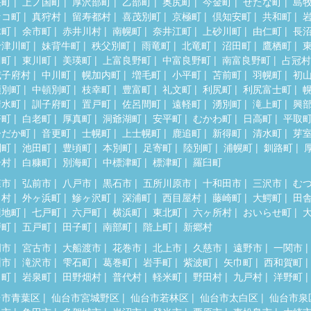
差町
上ノ国町
厚沢部町
乙部町
奥尻町
今金町
せたな町
島
セコ町
真狩村
留寿都村
喜茂別町
京極町
倶知安町
共和町
木町
余市町
赤井川村
南幌町
奈井江町
上砂川町
由仁町
長
十津川町
妹背牛町
秩父別町
雨竜町
北竜町
沼田町
鷹栖町
川町
東川町
美瑛町
上富良野町
中富良野町
南富良野町
占冠村
威子府村
中川町
幌加内町
増毛町
小平町
苫前町
羽幌町
初
頓別町
中頓別町
枝幸町
豊富町
礼文町
利尻町
利尻富士町
清水町
訓子府町
置戸町
佐呂間町
遠軽町
湧別町
滝上町
興
瞥町
白老町
厚真町
洞爺湖町
安平町
むかわ町
日高町
平取
ひだか町
音更町
士幌町
上士幌町
鹿追町
新得町
清水町
芽
別町
池田町
豊頃町
本別町
足寄町
陸別町
浦幌町
釧路町
居村
白糠町
別海町
中標津町
標津町
羅臼町
森市
弘前市
八戸市
黒石市
五所川原市
十和田市
三沢市
む
田村
外ヶ浜町
鰺ヶ沢町
深浦町
西目屋村
藤崎町
大鰐町
田
辺地町
七戸町
六戸町
横浜町
東北町
六ヶ所村
おいらせ町
戸町
五戸町
田子町
南部町
階上町
新郷村
岡市
宮古市
大船渡市
花巻市
北上市
久慈市
遠野市
一関市
州市
滝沢市
雫石町
葛巻町
岩手町
紫波町
矢巾町
西和賀町
田町
岩泉町
田野畑村
普代村
軽米町
野田村
九戸村
洋野町
台市青葉区
仙台市宮城野区
仙台市若林区
仙台市太白区
仙台市泉