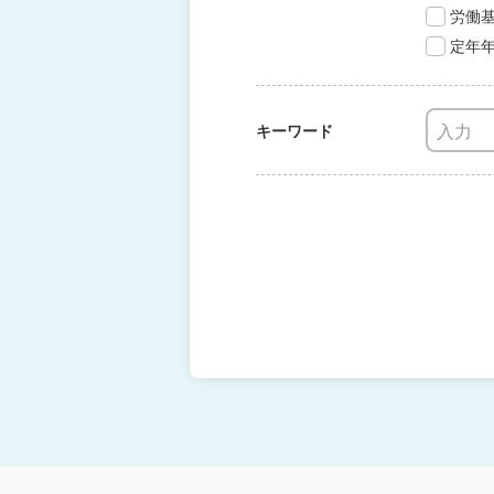
労働
定年
キーワード