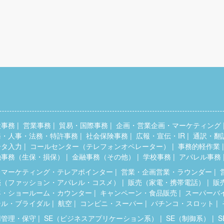
般事務
営業事務
貿易・国際事務
企画・営業企画・マーケティング
務・人事・法務・特許事務
社会保険事務
広報・宣伝・IR
通訳・翻
ータ入力
コールセンター（テレフォンオペレーター）
事務的軽作業
融事務（生保・損保）
金融事務（その他）
学校事務
アパレル事務
レマーケティング・テレアポインター
営業・企画営業・ラウンダー
売（ファッション・アパレル・コスメ）
販売（家電・携帯電話）
販
客・ショールーム・カウンター
キャンペーン・食品販売
スーパーバ
テル・ブライダル
航空
コンビニ・スーパー
パチンコ・スロット
用管理・保守
SE（ビジネスアプリケーション系）
SE（制御系）