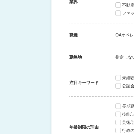
業界
不動
ファッ
職種
OAオペ
勤務地
指定しな
未経験
注目キーワード
公認
長期
技能
芸術
年齢制限の理由
行政