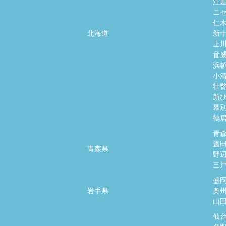
江
ニ
仁
北海道
新
上
音
浜
小
壮
新
幕
鶴
青
蓬
青森県
野
三
盛
岩手県
奥
山
仙