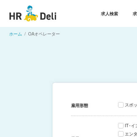
求人検索
ホーム
OAオペレーター
スポ
雇用形態
IT･
エン