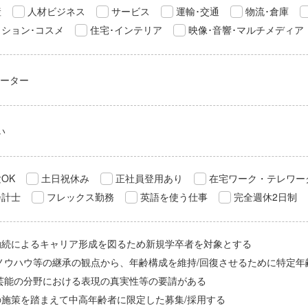
産
人材ビジネス
サービス
運輸･交通
物流･倉庫
ション･コスメ
住宅･インテリア
映像･音響･マルチメディア
レーター
い
OK
土日祝休み
正社員登用あり
在宅ワーク・テレワー
会計士
フレックス勤務
英語を使う仕事
完全週休2日制
勤続によるキャリア形成を図るため新規学卒者を対象とする
/ノウハウ等の継承の観点から、年齢構成を維持/回復させるために特定年
/芸能の分野における表現の真実性等の要請がある
の施策を踏まえて中高年齢者に限定した募集/採用する