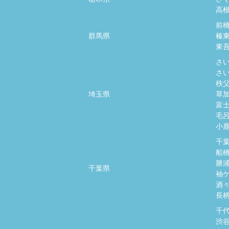
高
前
群馬県
榛
東
さ
さ
秩
埼玉県
草
富
毛
小
千
船
勝
千葉県
袖
酒
長
千
渋