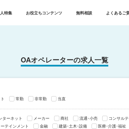
求人特集
お役立ちコンテンツ
無料相談
よくあるご
OAオペレーターの求人一覧
ット
常勤
非常勤
当直
インターネット
メーカー
商社
流通･小売
コンサルテ
ターテインメント
金融
建築･土木･設備
医療･介護･福祉