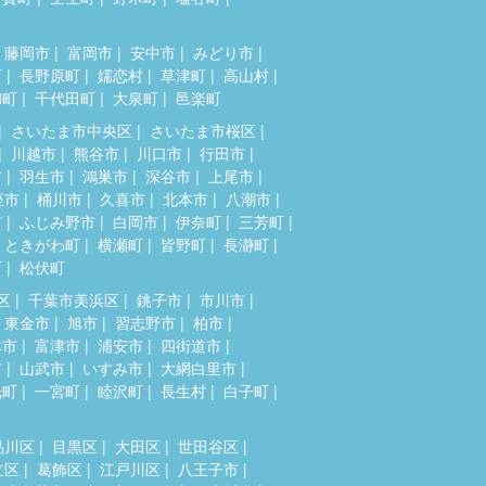
藤岡市
富岡市
安中市
みどり市
町
長野原町
嬬恋村
草津町
高山村
和町
千代田町
大泉町
邑楽町
さいたま市中央区
さいたま市桜区
川越市
熊谷市
川口市
行田市
市
羽生市
鴻巣市
深谷市
上尾市
座市
桶川市
久喜市
北本市
八潮市
市
ふじみ野市
白岡市
伊奈町
三芳町
ときがわ町
横瀬町
皆野町
長瀞町
町
松伏町
区
千葉市美浜区
銚子市
市川市
東金市
旭市
習志野市
柏市
津市
富津市
浦安市
四街道市
市
山武市
いすみ市
大網白里市
光町
一宮町
睦沢町
長生村
白子町
品川区
目黒区
大田区
世田谷区
立区
葛飾区
江戸川区
八王子市