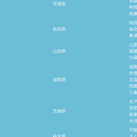
名
宮城県
村
色
秋
秋田県
仙
東
山
山形県
南
大
福
伊
福島県
北
西
三
水
笠
茨城県
坂
大
宇
栃木県
さ