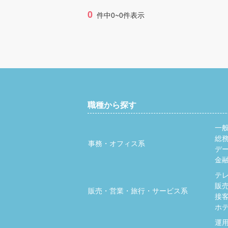
0
件中0~0件表示
職種から探す
一
総
事務・オフィス系
デ
金
テ
販
販売・営業・旅行・サービス系
接
ホ
運