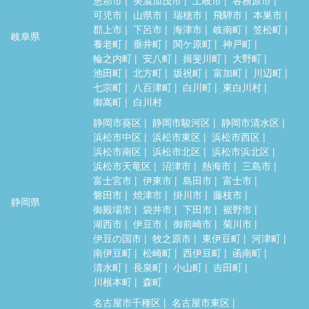
可児市
山県市
瑞穂市
飛騨市
本巣市
郡上市
下呂市
海津市
岐南町
笠松町
岐阜県
養老町
垂井町
関ケ原町
神戸町
輪之内町
安八町
揖斐川町
大野町
池田町
北方町
坂祝町
富加町
川辺町
七宗町
八百津町
白川町
東白川村
御嵩町
白川村
静岡市葵区
静岡市駿河区
静岡市清水区
浜松市中区
浜松市東区
浜松市西区
浜松市南区
浜松市北区
浜松市浜北区
浜松市天竜区
沼津市
熱海市
三島市
富士宮市
伊東市
島田市
富士市
磐田市
焼津市
掛川市
藤枝市
静岡県
御殿場市
袋井市
下田市
裾野市
湖西市
伊豆市
御前崎市
菊川市
伊豆の国市
牧之原市
東伊豆町
河津町
南伊豆町
松崎町
西伊豆町
函南町
清水町
長泉町
小山町
吉田町
川根本町
森町
名古屋市千種区
名古屋市東区