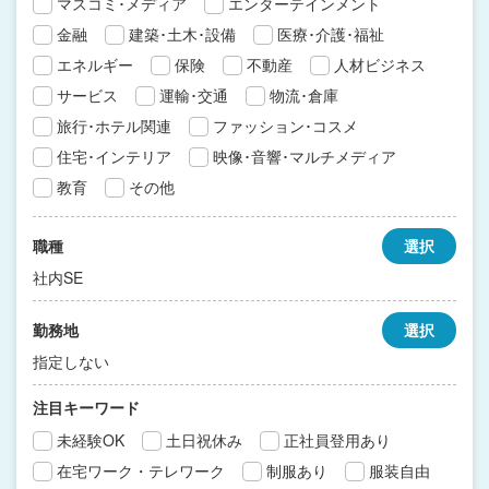
マスコミ･メディア
エンターテインメント
金融
建築･土木･設備
医療･介護･福祉
エネルギー
保険
不動産
人材ビジネス
サービス
運輸･交通
物流･倉庫
旅行･ホテル関連
ファッション･コスメ
住宅･インテリア
映像･音響･マルチメディア
教育
その他
職種
選択
社内SE
勤務地
選択
指定しない
注目キーワード
未経験OK
土日祝休み
正社員登用あり
在宅ワーク・テレワーク
制服あり
服装自由