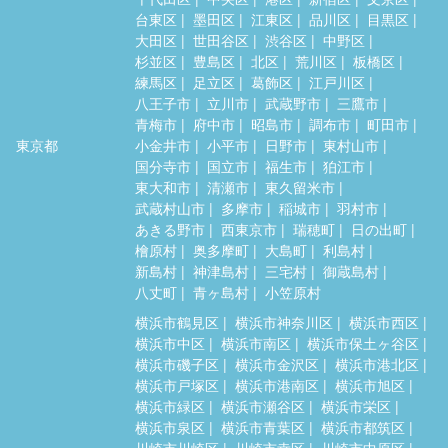
台東区
墨田区
江東区
品川区
目黒区
大田区
世田谷区
渋谷区
中野区
杉並区
豊島区
北区
荒川区
板橋区
練馬区
足立区
葛飾区
江戸川区
八王子市
立川市
武蔵野市
三鷹市
青梅市
府中市
昭島市
調布市
町田市
東京都
小金井市
小平市
日野市
東村山市
国分寺市
国立市
福生市
狛江市
東大和市
清瀬市
東久留米市
武蔵村山市
多摩市
稲城市
羽村市
あきる野市
西東京市
瑞穂町
日の出町
檜原村
奥多摩町
大島町
利島村
新島村
神津島村
三宅村
御蔵島村
八丈町
青ヶ島村
小笠原村
横浜市鶴見区
横浜市神奈川区
横浜市西区
横浜市中区
横浜市南区
横浜市保土ヶ谷区
横浜市磯子区
横浜市金沢区
横浜市港北区
横浜市戸塚区
横浜市港南区
横浜市旭区
横浜市緑区
横浜市瀬谷区
横浜市栄区
横浜市泉区
横浜市青葉区
横浜市都筑区
川崎市川崎区
川崎市幸区
川崎市中原区