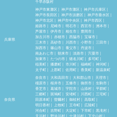
千早赤阪村
神戸市東灘区
神戸市灘区
神戸市兵庫区
神戸市長田区
神戸市須磨区
神戸市垂水区
神戸市北区
神戸市中央区
神戸市西区
姫路市
尼崎市
明石市
西宮市
洲本市
芦屋市
伊丹市
相生市
豊岡市
加古川市
赤穂市
西脇市
宝塚市
兵庫県
三木市
高砂市
川西市
小野市
三田市
加西市
篠山市
養父市
丹波市
南あわじ市
朝来市
淡路市
宍粟市
加東市
たつの市
猪名川町
多可町
稲美町
播磨町
市川町
福崎町
神河町
太子町
上郡町
佐用町
香美町
新温泉町
奈良市
大和高田市
大和郡山市
天理市
橿原市
桜井市
五條市
御所市
生駒市
香芝市
葛城市
宇陀市
山添村
平群町
三郷町
斑鳩町
安堵町
川西町
三宅町
奈良県
田原本町
曽爾村
御杖村
高取町
明日香村
上牧町
王寺町
広陵町
河合町
吉野町
大淀町
下市町
黒滝村
天川村
野迫川村
十津川村
下北山村