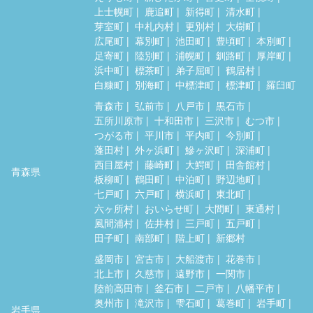
上士幌町
鹿追町
新得町
清水町
芽室町
中札内村
更別村
大樹町
広尾町
幕別町
池田町
豊頃町
本別町
足寄町
陸別町
浦幌町
釧路町
厚岸町
浜中町
標茶町
弟子屈町
鶴居村
白糠町
別海町
中標津町
標津町
羅臼町
青森市
弘前市
八戸市
黒石市
五所川原市
十和田市
三沢市
むつ市
つがる市
平川市
平内町
今別町
蓬田村
外ヶ浜町
鰺ヶ沢町
深浦町
西目屋村
藤崎町
大鰐町
田舎館村
青森県
板柳町
鶴田町
中泊町
野辺地町
七戸町
六戸町
横浜町
東北町
六ヶ所村
おいらせ町
大間町
東通村
風間浦村
佐井村
三戸町
五戸町
田子町
南部町
階上町
新郷村
盛岡市
宮古市
大船渡市
花巻市
北上市
久慈市
遠野市
一関市
陸前高田市
釜石市
二戸市
八幡平市
奥州市
滝沢市
雫石町
葛巻町
岩手町
岩手県