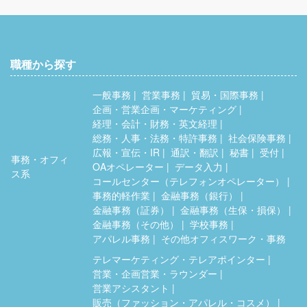
職種から探す
一般事務
営業事務
貿易・国際事務
企画・営業企画・マーケティング
経理・会計・財務・英文経理
総務・人事・法務・特許事務
社会保険事務
広報・宣伝・IR
通訳・翻訳
秘書
受付
事務・オフィ
OAオペレーター
データ入力
ス系
コールセンター（テレフォンオペレーター）
事務的軽作業
金融事務（銀行）
金融事務（証券）
金融事務（生保・損保）
金融事務（その他）
学校事務
アパレル事務
その他オフィスワーク・事務
テレマーケティング・テレアポインター
営業・企画営業・ラウンダー
営業アシスタント
販売（ファッション・アパレル・コスメ）