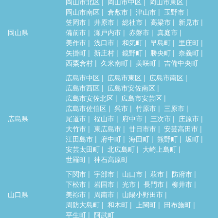
岡山市北区
岡山市中区
岡山市東区
岡山市南区
倉敷市
津山市
玉野市
笠岡市
井原市
総社市
高梁市
新見市
岡山県
備前市
瀬戸内市
赤磐市
真庭市
美作市
浅口市
和気町
早島町
里庄町
矢掛町
新庄村
鏡野町
勝央町
奈義町
西粟倉村
久米南町
美咲町
吉備中央町
広島市中区
広島市東区
広島市南区
広島市西区
広島市安佐南区
広島市安佐北区
広島市安芸区
広島市佐伯区
呉市
竹原市
三原市
広島県
尾道市
福山市
府中市
三次市
庄原市
大竹市
東広島市
廿日市市
安芸高田市
江田島市
府中町
海田町
熊野町
坂町
安芸太田町
北広島町
大崎上島町
世羅町
神石高原町
下関市
宇部市
山口市
萩市
防府市
下松市
岩国市
光市
長門市
柳井市
山口県
美祢市
周南市
山陽小野田市
周防大島町
和木町
上関町
田布施町
平生町
阿武町