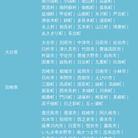
南小国町
小国町
産山村
高森町
西原村
南阿蘇村
御船町
嘉島町
益城町
甲佐町
山都町
氷川町
芦北町
津奈木町
錦町
多良木町
湯前町
水上村
相良村
五木村
山江村
球磨村
あさぎり町
苓北町
大分市
別府市
中津市
日田市
佐伯市
臼杵市
津久見市
竹田市
豊後高田市
大分県
杵築市
宇佐市
豊後大野市
由布市
国東市
姫島村
日出町
九重町
玖珠町
宮崎市
都城市
延岡市
日南市
小林市
日向市
串間市
西都市
えびの市
三股町
高原町
国富町
綾町
高鍋町
宮崎県
新富町
西米良村
木城町
川南町
都農町
門川町
諸塚村
椎葉村
美郷町
高千穂町
日之影町
五ヶ瀬町
鹿児島市
鹿屋市
枕崎市
阿久根市
出水市
指宿市
西之表市
垂水市
薩摩川内市
日置市
曽於市
霧島市
いちき串木野市
南さつま市
志布志市