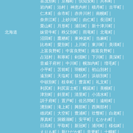
喜茂別町
京極町
倶知安町
共和町
岩内町
泊村
神恵内村
積丹町
古平町
仁木町
余市町
赤井川村
南幌町
奈井江町
上砂川町
由仁町
長沼町
栗山町
月形町
浦臼町
新十津川町
北海道
妹背牛町
秩父別町
雨竜町
北竜町
沼田町
鷹栖町
東神楽町
当麻町
比布町
愛別町
上川町
東川町
美瑛町
上富良野町
中富良野町
南富良野町
占冠村
和寒町
剣淵町
下川町
美深町
音威子府村
中川町
幌加内町
増毛町
小平町
苫前町
羽幌町
初山別村
遠別町
天塩町
猿払村
浜頓別町
中頓別町
枝幸町
豊富町
礼文町
利尻町
利尻富士町
幌延町
美幌町
津別町
斜里町
清里町
小清水町
訓子府町
置戸町
佐呂間町
遠軽町
湧別町
滝上町
興部町
西興部村
雄武町
大空町
豊浦町
壮瞥町
白老町
厚真町
洞爺湖町
安平町
むかわ町
日高町
平取町
新冠町
浦河町
様似町
えりも町
新ひだか町
音更町
士幌町