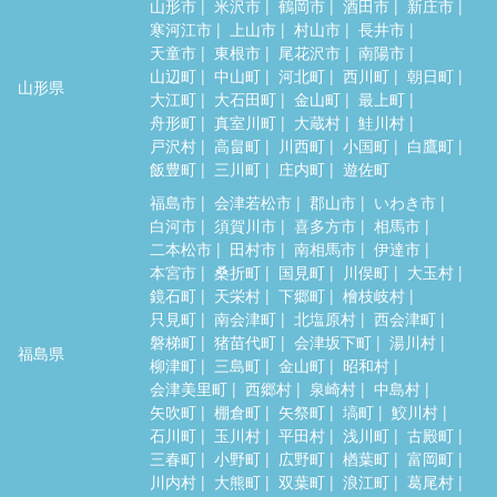
山形市
米沢市
鶴岡市
酒田市
新庄市
寒河江市
上山市
村山市
長井市
天童市
東根市
尾花沢市
南陽市
山辺町
中山町
河北町
西川町
朝日町
山形県
大江町
大石田町
金山町
最上町
舟形町
真室川町
大蔵村
鮭川村
戸沢村
高畠町
川西町
小国町
白鷹町
飯豊町
三川町
庄内町
遊佐町
福島市
会津若松市
郡山市
いわき市
白河市
須賀川市
喜多方市
相馬市
二本松市
田村市
南相馬市
伊達市
本宮市
桑折町
国見町
川俣町
大玉村
鏡石町
天栄村
下郷町
檜枝岐村
只見町
南会津町
北塩原村
西会津町
磐梯町
猪苗代町
会津坂下町
湯川村
福島県
柳津町
三島町
金山町
昭和村
会津美里町
西郷村
泉崎村
中島村
矢吹町
棚倉町
矢祭町
塙町
鮫川村
石川町
玉川村
平田村
浅川町
古殿町
三春町
小野町
広野町
楢葉町
富岡町
川内村
大熊町
双葉町
浪江町
葛尾村