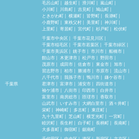
毛呂山町
越生町
滑川町
嵐山町
小川町
川島町
吉見町
鳩山町
ときがわ町
横瀬町
皆野町
長瀞町
小鹿野町
東秩父村
美里町
神川町
上里町
寄居町
宮代町
杉戸町
松伏町
千葉市中央区
千葉市花見川区
千葉市稲毛区
千葉市若葉区
千葉市緑区
千葉市美浜区
銚子市
市川市
船橋市
館山市
木更津市
松戸市
野田市
茂原市
成田市
佐倉市
東金市
旭市
習志野市
柏市
勝浦市
市原市
流山市
八千代市
我孫子市
鴨川市
鎌ケ谷市
千葉県
君津市
富津市
浦安市
四街道市
袖ケ浦市
八街市
印西市
白井市
富里市
南房総市
匝瑳市
香取市
山武市
いすみ市
大網白里市
酒々井町
栄町
神崎町
多古町
東庄町
九十九里町
芝山町
横芝光町
一宮町
睦沢町
長生村
白子町
長柄町
長南町
大多喜町
御宿町
鋸南町
千代田区
中央区
港区
新宿区
文京区