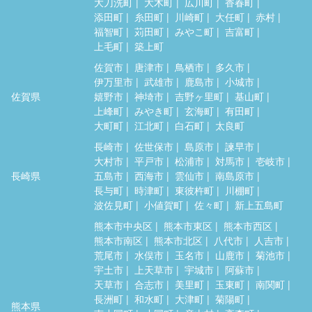
大刀洗町
大木町
広川町
香春町
添田町
糸田町
川崎町
大任町
赤村
福智町
苅田町
みやこ町
吉富町
上毛町
築上町
佐賀市
唐津市
鳥栖市
多久市
伊万里市
武雄市
鹿島市
小城市
佐賀県
嬉野市
神埼市
吉野ヶ里町
基山町
上峰町
みやき町
玄海町
有田町
大町町
江北町
白石町
太良町
長崎市
佐世保市
島原市
諫早市
大村市
平戸市
松浦市
対馬市
壱岐市
長崎県
五島市
西海市
雲仙市
南島原市
長与町
時津町
東彼杵町
川棚町
波佐見町
小値賀町
佐々町
新上五島町
熊本市中央区
熊本市東区
熊本市西区
熊本市南区
熊本市北区
八代市
人吉市
荒尾市
水俣市
玉名市
山鹿市
菊池市
宇土市
上天草市
宇城市
阿蘇市
天草市
合志市
美里町
玉東町
南関町
長洲町
和水町
大津町
菊陽町
熊本県