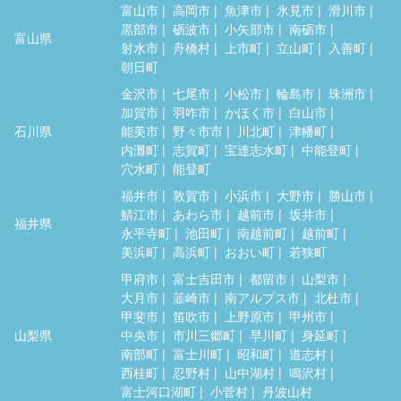
富山市
高岡市
魚津市
氷見市
滑川市
黒部市
砺波市
小矢部市
南砺市
富山県
射水市
舟橋村
上市町
立山町
入善町
朝日町
金沢市
七尾市
小松市
輪島市
珠洲市
加賀市
羽咋市
かほく市
白山市
石川県
能美市
野々市市
川北町
津幡町
内灘町
志賀町
宝達志水町
中能登町
穴水町
能登町
福井市
敦賀市
小浜市
大野市
勝山市
鯖江市
あわら市
越前市
坂井市
福井県
永平寺町
池田町
南越前町
越前町
美浜町
高浜町
おおい町
若狭町
甲府市
富士吉田市
都留市
山梨市
大月市
韮崎市
南アルプス市
北杜市
甲斐市
笛吹市
上野原市
甲州市
山梨県
中央市
市川三郷町
早川町
身延町
南部町
富士川町
昭和町
道志村
西桂町
忍野村
山中湖村
鳴沢村
富士河口湖町
小菅村
丹波山村