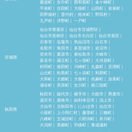
紫波町
矢巾町
西和賀町
金ケ崎町
平泉町
住田町
大槌町
山田町
岩泉町
田野畑村
普代村
軽米町
野田村
九戸村
洋野町
一戸町
仙台市青葉区
仙台市宮城野区
仙台市若林区
仙台市太白区
仙台市泉区
石巻市
塩竈市
気仙沼市
白石市
名取市
角田市
多賀城市
岩沼市
登米市
栗原市
東松島市
大崎市
宮城県
富谷市
蔵王町
七ヶ宿町
大河原町
村田町
柴田町
川崎町
丸森町
亘理町
山元町
松島町
七ヶ浜町
利府町
大和町
大郷町
大衡村
色麻町
加美町
涌谷町
美里町
女川町
南三陸町
秋田市
能代市
横手市
大館市
男鹿市
湯沢市
鹿角市
由利本荘市
潟上市
大仙市
北秋田市
にかほ市
仙北市
秋田県
小坂町
上小阿仁村
藤里町
三種町
八峰町
五城目町
八郎潟町
井川町
大潟村
美郷町
羽後町
東成瀬村