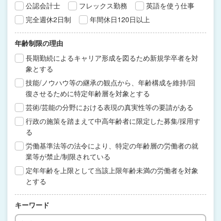
公認会計士
フレックス勤務
英語を使う仕事
完全週休2日制
年間休日120日以上
年齢制限の理由
長期勤続によるキャリア形成を図るため新規学卒者を対
象とする
技能/ノウハウ等の継承の観点から、年齢構成を維持/回
復させるために特定年齢層を対象とする
芸術/芸能の分野における表現の真実性等の要請がある
行政の施策を踏まえて中高年齢者に限定した募集/採用す
る
労働基準法等の法令により、特定の年齢層の労働者の就
業等が禁止/制限されている
定年年齢を上限として当該上限年齢未満の労働者を対象
とする
キーワード