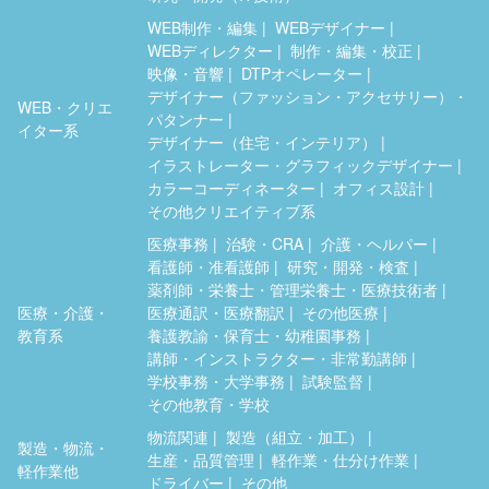
WEB制作・編集
WEBデザイナー
WEBディレクター
制作・編集・校正
映像・音響
DTPオペレーター
デザイナー（ファッション・アクセサリー）・
WEB・クリエ
パタンナー
イター系
デザイナー（住宅・インテリア）
イラストレーター・グラフィックデザイナー
カラーコーディネーター
オフィス設計
その他クリエイティブ系
医療事務
治験・CRA
介護・ヘルパー
看護師・准看護師
研究・開発・検査
薬剤師・栄養士・管理栄養士・医療技術者
医療・介護・
医療通訳・医療翻訳
その他医療
教育系
養護教諭・保育士・幼稚園事務
講師・インストラクター・非常勤講師
学校事務・大学事務
試験監督
その他教育・学校
物流関連
製造（組立・加工）
製造・物流・
生産・品質管理
軽作業・仕分け作業
軽作業他
ドライバー
その他