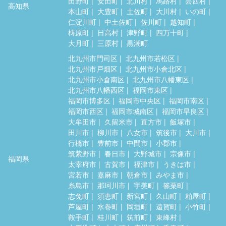
田野町
安田町
北川村
馬路村
芸西村
高知県
本山町
大豊町
土佐町
大川村
いの町
仁淀川町
中土佐町
佐川町
越知町
梼原町
日高村
津野町
四万十町
大月町
三原村
黒潮町
北九州市門司区
北九州市若松区
北九州市戸畑区
北九州市小倉北区
北九州市小倉南区
北九州市八幡東区
北九州市八幡西区
福岡市東区
福岡市博多区
福岡市中央区
福岡市南区
福岡市西区
福岡市城南区
福岡市早良区
大牟田市
久留米市
直方市
飯塚市
田川市
柳川市
八女市
筑後市
大川市
行橋市
豊前市
中間市
小郡市
筑紫野市
春日市
大野城市
宗像市
福岡県
太宰府市
古賀市
福津市
うきは市
宮若市
嘉麻市
朝倉市
みやま市
糸島市
那珂川市
宇美町
篠栗町
志免町
須恵町
新宮町
久山町
粕屋町
芦屋町
水巻町
岡垣町
遠賀町
小竹町
鞍手町
桂川町
筑前町
東峰村