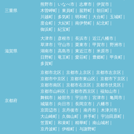
熊野市
いなべ市
志摩市
伊賀市
三重県
木曽岬町
東員町
菰野町
朝日町
川越町
多気町
明和町
大台町
玉城町
度会町
大紀町
南伊勢町
紀北町
御浜町
紀宝町
大津市
彦根市
長浜市
近江八幡市
草津市
守山市
栗東市
甲賀市
野洲市
滋賀県
湖南市
高島市
東近江市
米原市
日野町
竜王町
愛荘町
豊郷町
甲良町
多賀町
京都市北区
京都市上京区
京都市左京区
京都市中京区
京都市東山区
京都市下京区
京都市南区
京都市右京区
京都市伏見区
京都市山科区
京都市西京区
福知山市
舞鶴市
綾部市
宇治市
宮津市
亀岡市
京都府
城陽市
向日市
長岡京市
八幡市
京田辺市
京丹後市
南丹市
木津川市
大山崎町
久御山町
井手町
宇治田原町
笠置町
和束町
精華町
南山城村
京丹波町
伊根町
与謝野町