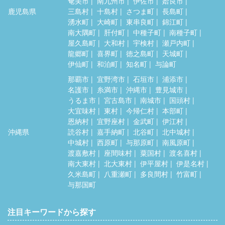
奄美市
南九州市
伊佐市
姶良市
鹿児島県
三島村
十島村
さつま町
長島町
湧水町
大崎町
東串良町
錦江町
南大隅町
肝付町
中種子町
南種子町
屋久島町
大和村
宇検村
瀬戸内町
龍郷町
喜界町
徳之島町
天城町
伊仙町
和泊町
知名町
与論町
那覇市
宜野湾市
石垣市
浦添市
名護市
糸満市
沖縄市
豊見城市
うるま市
宮古島市
南城市
国頭村
大宜味村
東村
今帰仁村
本部町
恩納村
宜野座村
金武町
伊江村
沖縄県
読谷村
嘉手納町
北谷町
北中城村
中城村
西原町
与那原町
南風原町
渡嘉敷村
座間味村
粟国村
渡名喜村
南大東村
北大東村
伊平屋村
伊是名村
久米島町
八重瀬町
多良間村
竹富町
与那国町
注目キーワードから探す