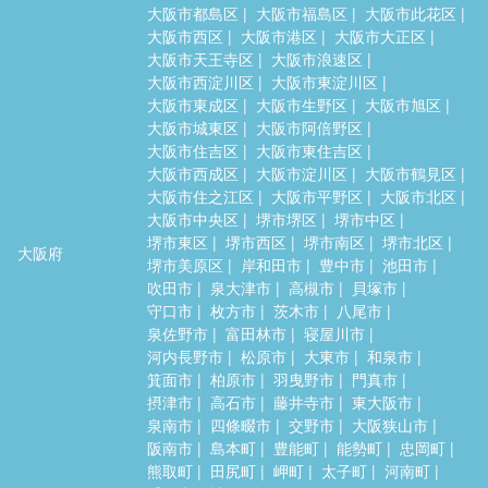
大阪市都島区
大阪市福島区
大阪市此花区
大阪市西区
大阪市港区
大阪市大正区
大阪市天王寺区
大阪市浪速区
大阪市西淀川区
大阪市東淀川区
大阪市東成区
大阪市生野区
大阪市旭区
大阪市城東区
大阪市阿倍野区
大阪市住吉区
大阪市東住吉区
大阪市西成区
大阪市淀川区
大阪市鶴見区
大阪市住之江区
大阪市平野区
大阪市北区
大阪市中央区
堺市堺区
堺市中区
堺市東区
堺市西区
堺市南区
堺市北区
大阪府
堺市美原区
岸和田市
豊中市
池田市
吹田市
泉大津市
高槻市
貝塚市
守口市
枚方市
茨木市
八尾市
泉佐野市
富田林市
寝屋川市
河内長野市
松原市
大東市
和泉市
箕面市
柏原市
羽曳野市
門真市
摂津市
高石市
藤井寺市
東大阪市
泉南市
四條畷市
交野市
大阪狭山市
阪南市
島本町
豊能町
能勢町
忠岡町
熊取町
田尻町
岬町
太子町
河南町