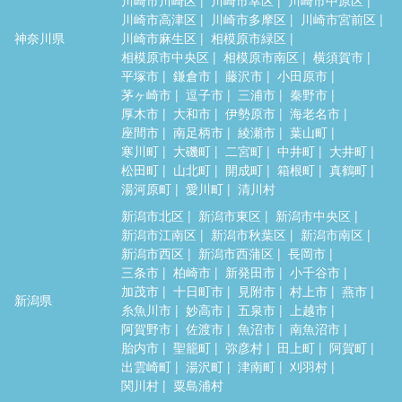
川崎市高津区
川崎市多摩区
川崎市宮前区
神奈川県
川崎市麻生区
相模原市緑区
相模原市中央区
相模原市南区
横須賀市
平塚市
鎌倉市
藤沢市
小田原市
茅ヶ崎市
逗子市
三浦市
秦野市
厚木市
大和市
伊勢原市
海老名市
座間市
南足柄市
綾瀬市
葉山町
寒川町
大磯町
二宮町
中井町
大井町
松田町
山北町
開成町
箱根町
真鶴町
湯河原町
愛川町
清川村
新潟市北区
新潟市東区
新潟市中央区
新潟市江南区
新潟市秋葉区
新潟市南区
新潟市西区
新潟市西蒲区
長岡市
三条市
柏崎市
新発田市
小千谷市
加茂市
十日町市
見附市
村上市
燕市
新潟県
糸魚川市
妙高市
五泉市
上越市
阿賀野市
佐渡市
魚沼市
南魚沼市
胎内市
聖籠町
弥彦村
田上町
阿賀町
出雲崎町
湯沢町
津南町
刈羽村
関川村
粟島浦村