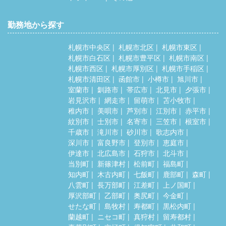
勤務地から探す
札幌市中央区
札幌市北区
札幌市東区
札幌市白石区
札幌市豊平区
札幌市南区
札幌市西区
札幌市厚別区
札幌市手稲区
札幌市清田区
函館市
小樽市
旭川市
室蘭市
釧路市
帯広市
北見市
夕張市
岩見沢市
網走市
留萌市
苫小牧市
稚内市
美唄市
芦別市
江別市
赤平市
紋別市
士別市
名寄市
三笠市
根室市
千歳市
滝川市
砂川市
歌志内市
深川市
富良野市
登別市
恵庭市
伊達市
北広島市
石狩市
北斗市
当別町
新篠津村
松前町
福島町
知内町
木古内町
七飯町
鹿部町
森町
八雲町
長万部町
江差町
上ノ国町
厚沢部町
乙部町
奥尻町
今金町
せたな町
島牧村
寿都町
黒松内町
蘭越町
ニセコ町
真狩村
留寿都村