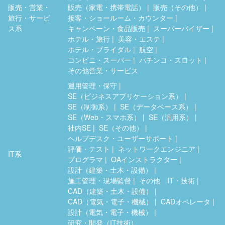
販売・営業・
販売（家電・携帯電話）
販売（その他）
旅行・サービ
接客・ショールーム・カウンター
ス系
キャンペーン・食品販売
スーパーバイザー
ホテル・旅行
美容・エステ
ホテル・ブライダル
航空
コンビニ・スーパー
パチンコ・スロット
その他営業・サービス
運用管理・保守
SE（ビジネスアプリケーション系）
SE（制御系）
SE（データベース系）
SE（Web・スマホ系）
SE（汎用系）
社内SE
SE（その他）
ヘルプデスク・ユーザーサポート
評価・テスト
ネットワークエンジニア
IT系
プログラマ
OAインストラクター
設計（建築・土木・設備）
施工管理・現場監督
その他 IT・技術
CAD（建築・土木・設備）
CAD（電気・電子・機械）
CADオペレータ
設計（電気・電子・機械）
研究・開発（IT技術）