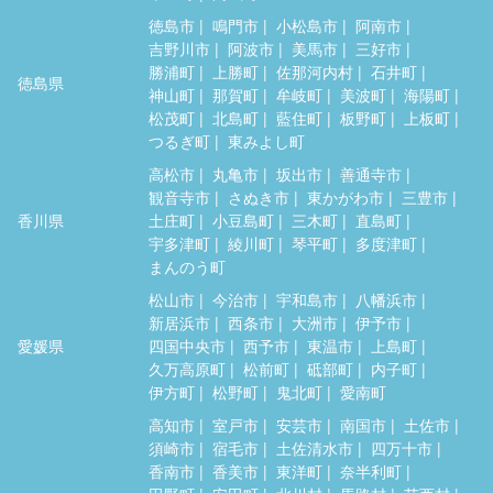
徳島市
鳴門市
小松島市
阿南市
吉野川市
阿波市
美馬市
三好市
勝浦町
上勝町
佐那河内村
石井町
徳島県
神山町
那賀町
牟岐町
美波町
海陽町
松茂町
北島町
藍住町
板野町
上板町
つるぎ町
東みよし町
高松市
丸亀市
坂出市
善通寺市
観音寺市
さぬき市
東かがわ市
三豊市
香川県
土庄町
小豆島町
三木町
直島町
宇多津町
綾川町
琴平町
多度津町
まんのう町
松山市
今治市
宇和島市
八幡浜市
新居浜市
西条市
大洲市
伊予市
愛媛県
四国中央市
西予市
東温市
上島町
久万高原町
松前町
砥部町
内子町
伊方町
松野町
鬼北町
愛南町
高知市
室戸市
安芸市
南国市
土佐市
須崎市
宿毛市
土佐清水市
四万十市
香南市
香美市
東洋町
奈半利町