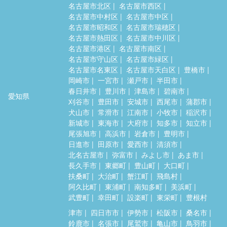
名古屋市北区
名古屋市西区
名古屋市中村区
名古屋市中区
名古屋市昭和区
名古屋市瑞穂区
名古屋市熱田区
名古屋市中川区
名古屋市港区
名古屋市南区
名古屋市守山区
名古屋市緑区
名古屋市名東区
名古屋市天白区
豊橋市
岡崎市
一宮市
瀬戸市
半田市
春日井市
豊川市
津島市
碧南市
愛知県
刈谷市
豊田市
安城市
西尾市
蒲郡市
犬山市
常滑市
江南市
小牧市
稲沢市
新城市
東海市
大府市
知多市
知立市
尾張旭市
高浜市
岩倉市
豊明市
日進市
田原市
愛西市
清須市
北名古屋市
弥富市
みよし市
あま市
長久手市
東郷町
豊山町
大口町
扶桑町
大治町
蟹江町
飛島村
阿久比町
東浦町
南知多町
美浜町
武豊町
幸田町
設楽町
東栄町
豊根村
津市
四日市市
伊勢市
松阪市
桑名市
鈴鹿市
名張市
尾鷲市
亀山市
鳥羽市