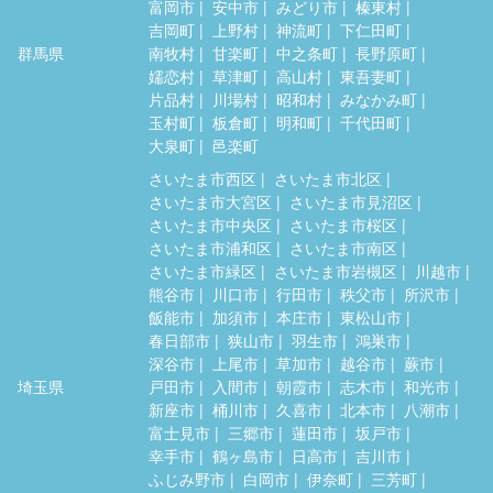
富岡市
安中市
みどり市
榛東村
吉岡町
上野村
神流町
下仁田町
群馬県
南牧村
甘楽町
中之条町
長野原町
嬬恋村
草津町
高山村
東吾妻町
片品村
川場村
昭和村
みなかみ町
玉村町
板倉町
明和町
千代田町
大泉町
邑楽町
さいたま市西区
さいたま市北区
さいたま市大宮区
さいたま市見沼区
さいたま市中央区
さいたま市桜区
さいたま市浦和区
さいたま市南区
さいたま市緑区
さいたま市岩槻区
川越市
熊谷市
川口市
行田市
秩父市
所沢市
飯能市
加須市
本庄市
東松山市
春日部市
狭山市
羽生市
鴻巣市
深谷市
上尾市
草加市
越谷市
蕨市
埼玉県
戸田市
入間市
朝霞市
志木市
和光市
新座市
桶川市
久喜市
北本市
八潮市
富士見市
三郷市
蓮田市
坂戸市
幸手市
鶴ヶ島市
日高市
吉川市
ふじみ野市
白岡市
伊奈町
三芳町