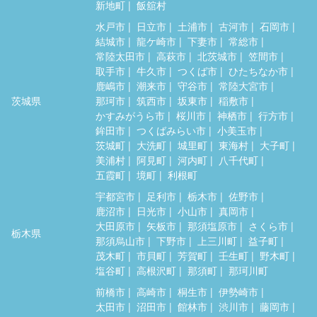
新地町
飯舘村
水戸市
日立市
土浦市
古河市
石岡市
結城市
龍ケ崎市
下妻市
常総市
常陸太田市
高萩市
北茨城市
笠間市
取手市
牛久市
つくば市
ひたちなか市
鹿嶋市
潮来市
守谷市
常陸大宮市
茨城県
那珂市
筑西市
坂東市
稲敷市
かすみがうら市
桜川市
神栖市
行方市
鉾田市
つくばみらい市
小美玉市
茨城町
大洗町
城里町
東海村
大子町
美浦村
阿見町
河内町
八千代町
五霞町
境町
利根町
宇都宮市
足利市
栃木市
佐野市
鹿沼市
日光市
小山市
真岡市
大田原市
矢板市
那須塩原市
さくら市
栃木県
那須烏山市
下野市
上三川町
益子町
茂木町
市貝町
芳賀町
壬生町
野木町
塩谷町
高根沢町
那須町
那珂川町
前橋市
高崎市
桐生市
伊勢崎市
太田市
沼田市
館林市
渋川市
藤岡市