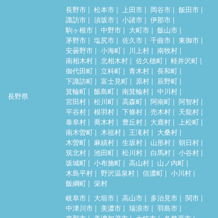
長野市
松本市
上田市
岡谷市
飯田市
諏訪市
須坂市
小諸市
伊那市
駒ヶ根市
中野市
大町市
飯山市
茅野市
塩尻市
佐久市
千曲市
東御市
安曇野市
小海町
川上村
南牧村
南相木村
北相木村
佐久穂町
軽井沢町
御代田町
立科町
青木村
長和町
下諏訪町
富士見町
原村
辰野町
箕輪町
飯島町
南箕輪村
中川村
長野県
宮田村
松川町
高森町
阿南町
阿智村
平谷村
根羽村
下條村
売木村
天龍村
泰阜村
喬木村
豊丘村
大鹿村
上松町
南木曽町
木祖村
王滝村
大桑村
木曽町
麻績村
生坂村
山形村
朝日村
筑北村
池田町
松川村
白馬村
小谷村
坂城町
小布施町
高山村
山ノ内町
木島平村
野沢温泉村
信濃町
小川村
飯綱町
栄村
岐阜市
大垣市
高山市
多治見市
関市
中津川市
美濃市
瑞浪市
羽島市
恵那市
美濃加茂市
土岐市
各務原市