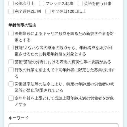
公認会計士
フレックス勤務
英語を使う仕事
完全週休2日制
年間休日120日以上
年齢制限の理由
長期勤続によるキャリア形成を図るため新規学卒者を対
象とする
技能/ノウハウ等の継承の観点から、年齢構成を維持/回
復させるために特定年齢層を対象とする
芸術/芸能の分野における表現の真実性等の要請がある
行政の施策を踏まえて中高年齢者に限定した募集/採用す
る
労働基準法等の法令により、特定の年齢層の労働者の就
業等が禁止/制限されている
定年年齢を上限として当該上限年齢未満の労働者を対象
とする
キーワード