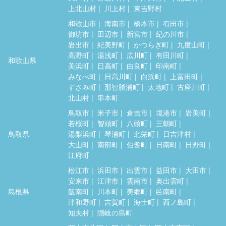
上北山村
川上村
東吉野村
和歌山市
海南市
橋本市
有田市
御坊市
田辺市
新宮市
紀の川市
岩出市
紀美野町
かつらぎ町
九度山町
高野町
湯浅町
広川町
有田川町
和歌山県
美浜町
日高町
由良町
印南町
みなべ町
日高川町
白浜町
上富田町
すさみ町
那智勝浦町
太地町
古座川町
北山村
串本町
鳥取市
米子市
倉吉市
境港市
岩美町
若桜町
智頭町
八頭町
三朝町
鳥取県
湯梨浜町
琴浦町
北栄町
日吉津村
大山町
南部町
伯耆町
日南町
日野町
江府町
松江市
浜田市
出雲市
益田市
大田市
安来市
江津市
雲南市
奥出雲町
島根県
飯南町
川本町
美郷町
邑南町
津和野町
吉賀町
海士町
西ノ島町
知夫村
隠岐の島町