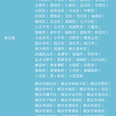
台東区
墨田区
江東区
品川区
目黒区
大田区
世田谷区
渋谷区
中野区
杉並区
豊島区
北区
荒川区
板橋区
練馬区
足立区
葛飾区
江戸川区
八王子市
立川市
武蔵野市
三鷹市
青梅市
府中市
昭島市
調布市
町田市
東京都
小金井市
小平市
日野市
東村山市
国分寺市
国立市
福生市
狛江市
東大和市
清瀬市
東久留米市
武蔵村山市
多摩市
稲城市
羽村市
あきる野市
西東京市
瑞穂町
日の出町
檜原村
奥多摩町
大島町
利島村
新島村
神津島村
三宅村
御蔵島村
八丈町
青ヶ島村
小笠原村
横浜市鶴見区
横浜市神奈川区
横浜市西区
横浜市中区
横浜市南区
横浜市保土ヶ谷区
横浜市磯子区
横浜市金沢区
横浜市港北区
横浜市戸塚区
横浜市港南区
横浜市旭区
横浜市緑区
横浜市瀬谷区
横浜市栄区
横浜市泉区
横浜市青葉区
横浜市都筑区
川崎市川崎区
川崎市幸区
川崎市中原区