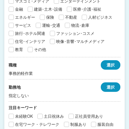
マスコミ･メディア
エンターテインメント
金融
建築･土木･設備
医療･介護･福祉
エネルギー
保険
不動産
人材ビジネス
サービス
運輸･交通
物流･倉庫
旅行･ホテル関連
ファッション･コスメ
住宅･インテリア
映像･音響･マルチメディア
教育
その他
職種
選択
事務的軽作業
勤務地
選択
指定しない
注目キーワード
未経験OK
土日祝休み
正社員登用あり
在宅ワーク・テレワーク
制服あり
服装自由