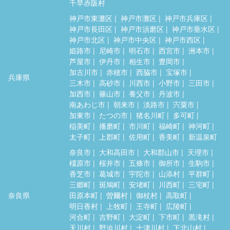
千早赤阪村
神戸市東灘区
神戸市灘区
神戸市兵庫区
神戸市長田区
神戸市須磨区
神戸市垂水区
神戸市北区
神戸市中央区
神戸市西区
姫路市
尼崎市
明石市
西宮市
洲本市
芦屋市
伊丹市
相生市
豊岡市
加古川市
赤穂市
西脇市
宝塚市
兵庫県
三木市
高砂市
川西市
小野市
三田市
加西市
篠山市
養父市
丹波市
南あわじ市
朝来市
淡路市
宍粟市
加東市
たつの市
猪名川町
多可町
稲美町
播磨町
市川町
福崎町
神河町
太子町
上郡町
佐用町
香美町
新温泉町
奈良市
大和高田市
大和郡山市
天理市
橿原市
桜井市
五條市
御所市
生駒市
香芝市
葛城市
宇陀市
山添村
平群町
三郷町
斑鳩町
安堵町
川西町
三宅町
奈良県
田原本町
曽爾村
御杖村
高取町
明日香村
上牧町
王寺町
広陵町
河合町
吉野町
大淀町
下市町
黒滝村
天川村
野迫川村
十津川村
下北山村