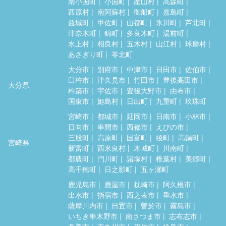
南小国町
小国町
産山村
高森町
西原村
南阿蘇村
御船町
嘉島町
益城町
甲佐町
山都町
氷川町
芦北町
津奈木町
錦町
多良木町
湯前町
水上村
相良村
五木村
山江村
球磨村
あさぎり町
苓北町
大分市
別府市
中津市
日田市
佐伯市
臼杵市
津久見市
竹田市
豊後高田市
大分県
杵築市
宇佐市
豊後大野市
由布市
国東市
姫島村
日出町
九重町
玖珠町
宮崎市
都城市
延岡市
日南市
小林市
日向市
串間市
西都市
えびの市
三股町
高原町
国富町
綾町
高鍋町
宮崎県
新富町
西米良村
木城町
川南町
都農町
門川町
諸塚村
椎葉村
美郷町
高千穂町
日之影町
五ヶ瀬町
鹿児島市
鹿屋市
枕崎市
阿久根市
出水市
指宿市
西之表市
垂水市
薩摩川内市
日置市
曽於市
霧島市
いちき串木野市
南さつま市
志布志市