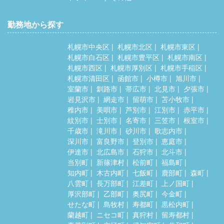
勤務地から探す
札幌市中央区
札幌市北区
札幌市東区
札幌市白石区
札幌市豊平区
札幌市南区
札幌市西区
札幌市厚別区
札幌市手稲区
札幌市清田区
函館市
小樽市
旭川市
室蘭市
釧路市
帯広市
北見市
夕張市
岩見沢市
網走市
留萌市
苫小牧市
稚内市
美唄市
芦別市
江別市
赤平市
紋別市
士別市
名寄市
三笠市
根室市
千歳市
滝川市
砂川市
歌志内市
深川市
富良野市
登別市
恵庭市
伊達市
北広島市
石狩市
北斗市
当別町
新篠津村
松前町
福島町
知内町
木古内町
七飯町
鹿部町
森町
八雲町
長万部町
江差町
上ノ国町
厚沢部町
乙部町
奥尻町
今金町
せたな町
島牧村
寿都町
黒松内町
蘭越町
ニセコ町
真狩村
留寿都村