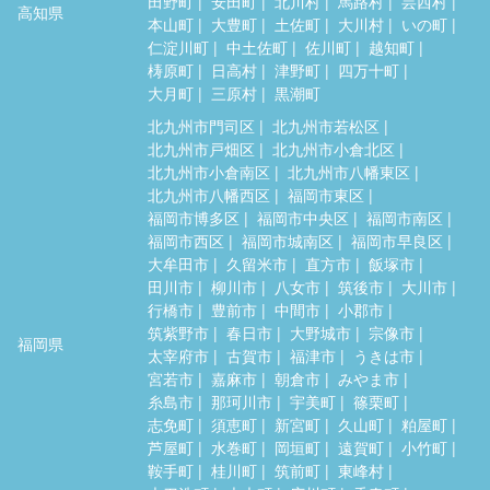
田野町
安田町
北川村
馬路村
芸西村
高知県
本山町
大豊町
土佐町
大川村
いの町
仁淀川町
中土佐町
佐川町
越知町
梼原町
日高村
津野町
四万十町
大月町
三原村
黒潮町
北九州市門司区
北九州市若松区
北九州市戸畑区
北九州市小倉北区
北九州市小倉南区
北九州市八幡東区
北九州市八幡西区
福岡市東区
福岡市博多区
福岡市中央区
福岡市南区
福岡市西区
福岡市城南区
福岡市早良区
大牟田市
久留米市
直方市
飯塚市
田川市
柳川市
八女市
筑後市
大川市
行橋市
豊前市
中間市
小郡市
筑紫野市
春日市
大野城市
宗像市
福岡県
太宰府市
古賀市
福津市
うきは市
宮若市
嘉麻市
朝倉市
みやま市
糸島市
那珂川市
宇美町
篠栗町
志免町
須恵町
新宮町
久山町
粕屋町
芦屋町
水巻町
岡垣町
遠賀町
小竹町
鞍手町
桂川町
筑前町
東峰村