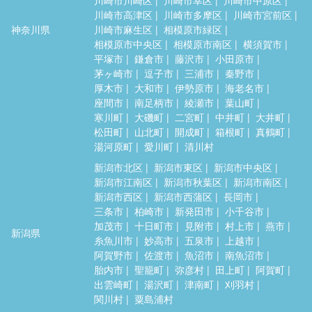
川崎市高津区
川崎市多摩区
川崎市宮前区
神奈川県
川崎市麻生区
相模原市緑区
相模原市中央区
相模原市南区
横須賀市
平塚市
鎌倉市
藤沢市
小田原市
茅ヶ崎市
逗子市
三浦市
秦野市
厚木市
大和市
伊勢原市
海老名市
座間市
南足柄市
綾瀬市
葉山町
寒川町
大磯町
二宮町
中井町
大井町
松田町
山北町
開成町
箱根町
真鶴町
湯河原町
愛川町
清川村
新潟市北区
新潟市東区
新潟市中央区
新潟市江南区
新潟市秋葉区
新潟市南区
新潟市西区
新潟市西蒲区
長岡市
三条市
柏崎市
新発田市
小千谷市
加茂市
十日町市
見附市
村上市
燕市
新潟県
糸魚川市
妙高市
五泉市
上越市
阿賀野市
佐渡市
魚沼市
南魚沼市
胎内市
聖籠町
弥彦村
田上町
阿賀町
出雲崎町
湯沢町
津南町
刈羽村
関川村
粟島浦村