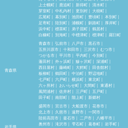
上士幌町
鹿追町
新得町
清水町
芽室町
中札内村
更別村
大樹町
広尾町
幕別町
池田町
豊頃町
本別町
足寄町
陸別町
浦幌町
釧路町
厚岸町
浜中町
標茶町
弟子屈町
鶴居村
白糠町
別海町
中標津町
標津町
羅臼町
青森市
弘前市
八戸市
黒石市
五所川原市
十和田市
三沢市
むつ市
つがる市
平川市
平内町
今別町
蓬田村
外ヶ浜町
鰺ヶ沢町
深浦町
西目屋村
藤崎町
大鰐町
田舎館村
青森県
板柳町
鶴田町
中泊町
野辺地町
七戸町
六戸町
横浜町
東北町
六ヶ所村
おいらせ町
大間町
東通村
風間浦村
佐井村
三戸町
五戸町
田子町
南部町
階上町
新郷村
盛岡市
宮古市
大船渡市
花巻市
北上市
久慈市
遠野市
一関市
陸前高田市
釜石市
二戸市
八幡平市
奥州市
滝沢市
雫石町
葛巻町
岩手町
岩手県