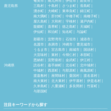
奄美市
南九州市
伊佐市
姶良市
鹿児島県
三島村
十島村
さつま町
長島町
湧水町
大崎町
東串良町
錦江町
南大隅町
肝付町
中種子町
南種子町
屋久島町
大和村
宇検村
瀬戸内町
龍郷町
喜界町
徳之島町
天城町
伊仙町
和泊町
知名町
与論町
那覇市
宜野湾市
石垣市
浦添市
名護市
糸満市
沖縄市
豊見城市
うるま市
宮古島市
南城市
国頭村
大宜味村
東村
今帰仁村
本部町
恩納村
宜野座村
金武町
伊江村
沖縄県
読谷村
嘉手納町
北谷町
北中城村
中城村
西原町
与那原町
南風原町
渡嘉敷村
座間味村
粟国村
渡名喜村
南大東村
北大東村
伊平屋村
伊是名村
久米島町
八重瀬町
多良間村
竹富町
与那国町
注目キーワードから探す