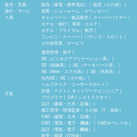
販売・営業・
販売（家電・携帯電話）
販売（その他）
旅行・サービ
接客・ショールーム・カウンター
ス系
キャンペーン・食品販売
スーパーバイザー
ホテル・旅行
美容・エステ
ホテル・ブライダル
航空
コンビニ・スーパー
パチンコ・スロット
その他営業・サービス
運用管理・保守
SE（ビジネスアプリケーション系）
SE（制御系）
SE（データベース系）
SE（Web・スマホ系）
SE（汎用系）
社内SE
SE（その他）
ヘルプデスク・ユーザーサポート
評価・テスト
ネットワークエンジニア
IT系
プログラマ
OAインストラクター
設計（建築・土木・設備）
施工管理・現場監督
その他 IT・技術
CAD（建築・土木・設備）
CAD（電気・電子・機械）
CADオペレータ
設計（電気・電子・機械）
研究・開発（IT技術）