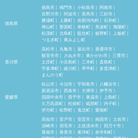
徳島市
鳴門市
小松島市
阿南市
吉野川市
阿波市
美馬市
三好市
勝浦町
上勝町
佐那河内村
石井町
徳島県
神山町
那賀町
牟岐町
美波町
海陽町
松茂町
北島町
藍住町
板野町
上板町
つるぎ町
東みよし町
高松市
丸亀市
坂出市
善通寺市
観音寺市
さぬき市
東かがわ市
三豊市
香川県
土庄町
小豆島町
三木町
直島町
宇多津町
綾川町
琴平町
多度津町
まんのう町
松山市
今治市
宇和島市
八幡浜市
新居浜市
西条市
大洲市
伊予市
愛媛県
四国中央市
西予市
東温市
上島町
久万高原町
松前町
砥部町
内子町
伊方町
松野町
鬼北町
愛南町
高知市
室戸市
安芸市
南国市
土佐市
須崎市
宿毛市
土佐清水市
四万十市
香南市
香美市
東洋町
奈半利町