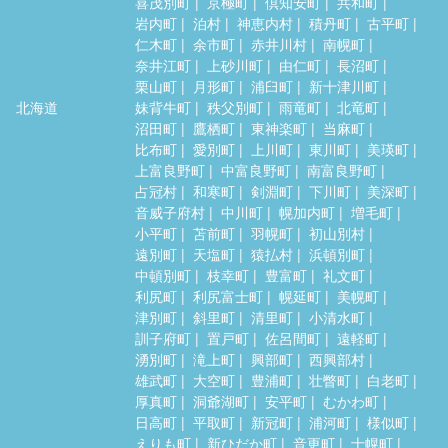
喜茂別町
京極町
倶知安町
共和町
岩内町
泊村
神恵内村
積丹町
古平町
仁木町
余市町
赤井川村
南幌町
奈井江町
上砂川町
由仁町
長沼町
栗山町
月形町
浦臼町
新十津川町
北海道
妹背牛町
秩父別町
雨竜町
北竜町
沼田町
鷹栖町
東神楽町
当麻町
比布町
愛別町
上川町
東川町
美瑛町
上富良野町
中富良野町
南富良野町
占冠村
和寒町
剣淵町
下川町
美深町
音威子府村
中川町
幌加内町
増毛町
小平町
苫前町
羽幌町
初山別村
遠別町
天塩町
猿払村
浜頓別町
中頓別町
枝幸町
豊富町
礼文町
利尻町
利尻富士町
幌延町
美幌町
津別町
斜里町
清里町
小清水町
訓子府町
置戸町
佐呂間町
遠軽町
湧別町
滝上町
興部町
西興部村
雄武町
大空町
豊浦町
壮瞥町
白老町
厚真町
洞爺湖町
安平町
むかわ町
日高町
平取町
新冠町
浦河町
様似町
えりも町
新ひだか町
音更町
士幌町