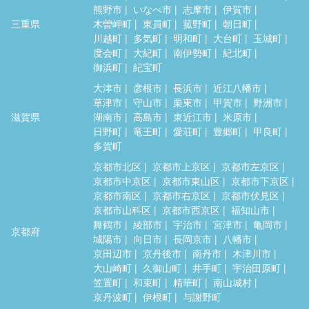
熊野市
いなべ市
志摩市
伊賀市
三重県
木曽岬町
東員町
菰野町
朝日町
川越町
多気町
明和町
大台町
玉城町
度会町
大紀町
南伊勢町
紀北町
御浜町
紀宝町
大津市
彦根市
長浜市
近江八幡市
草津市
守山市
栗東市
甲賀市
野洲市
滋賀県
湖南市
高島市
東近江市
米原市
日野町
竜王町
愛荘町
豊郷町
甲良町
多賀町
京都市北区
京都市上京区
京都市左京区
京都市中京区
京都市東山区
京都市下京区
京都市南区
京都市右京区
京都市伏見区
京都市山科区
京都市西京区
福知山市
舞鶴市
綾部市
宇治市
宮津市
亀岡市
京都府
城陽市
向日市
長岡京市
八幡市
京田辺市
京丹後市
南丹市
木津川市
大山崎町
久御山町
井手町
宇治田原町
笠置町
和束町
精華町
南山城村
京丹波町
伊根町
与謝野町