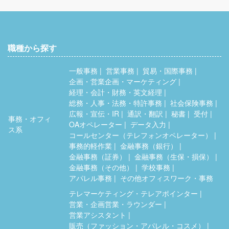
職種から探す
一般事務
営業事務
貿易・国際事務
企画・営業企画・マーケティング
経理・会計・財務・英文経理
総務・人事・法務・特許事務
社会保険事務
広報・宣伝・IR
通訳・翻訳
秘書
受付
事務・オフィ
OAオペレーター
データ入力
ス系
コールセンター（テレフォンオペレーター）
事務的軽作業
金融事務（銀行）
金融事務（証券）
金融事務（生保・損保）
金融事務（その他）
学校事務
アパレル事務
その他オフィスワーク・事務
テレマーケティング・テレアポインター
営業・企画営業・ラウンダー
営業アシスタント
販売（ファッション・アパレル・コスメ）