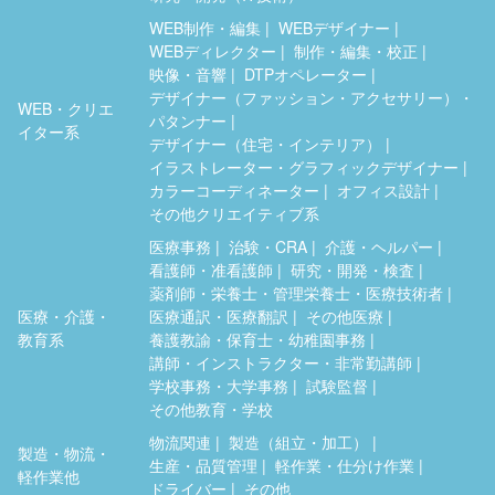
WEB制作・編集
WEBデザイナー
WEBディレクター
制作・編集・校正
映像・音響
DTPオペレーター
デザイナー（ファッション・アクセサリー）・
WEB・クリエ
パタンナー
イター系
デザイナー（住宅・インテリア）
イラストレーター・グラフィックデザイナー
カラーコーディネーター
オフィス設計
その他クリエイティブ系
医療事務
治験・CRA
介護・ヘルパー
看護師・准看護師
研究・開発・検査
薬剤師・栄養士・管理栄養士・医療技術者
医療・介護・
医療通訳・医療翻訳
その他医療
教育系
養護教諭・保育士・幼稚園事務
講師・インストラクター・非常勤講師
学校事務・大学事務
試験監督
その他教育・学校
物流関連
製造（組立・加工）
製造・物流・
生産・品質管理
軽作業・仕分け作業
軽作業他
ドライバー
その他