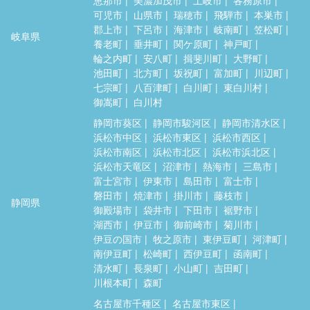
可児市
山県市
瑞穂市
飛騨市
本巣市
郡上市
下呂市
海津市
岐南町
笠松町
岐阜県
養老町
垂井町
関ケ原町
神戸町
輪之内町
安八町
揖斐川町
大野町
池田町
北方町
坂祝町
富加町
川辺町
七宗町
八百津町
白川町
東白川村
御嵩町
白川村
静岡市葵区
静岡市駿河区
静岡市清水区
浜松市中区
浜松市東区
浜松市西区
浜松市南区
浜松市北区
浜松市浜北区
浜松市天竜区
沼津市
熱海市
三島市
富士宮市
伊東市
島田市
富士市
磐田市
焼津市
掛川市
藤枝市
静岡県
御殿場市
袋井市
下田市
裾野市
湖西市
伊豆市
御前崎市
菊川市
伊豆の国市
牧之原市
東伊豆町
河津町
南伊豆町
松崎町
西伊豆町
函南町
清水町
長泉町
小山町
吉田町
川根本町
森町
名古屋市千種区
名古屋市東区