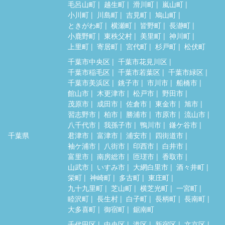
毛呂山町
越生町
滑川町
嵐山町
小川町
川島町
吉見町
鳩山町
ときがわ町
横瀬町
皆野町
長瀞町
小鹿野町
東秩父村
美里町
神川町
上里町
寄居町
宮代町
杉戸町
松伏町
千葉市中央区
千葉市花見川区
千葉市稲毛区
千葉市若葉区
千葉市緑区
千葉市美浜区
銚子市
市川市
船橋市
館山市
木更津市
松戸市
野田市
茂原市
成田市
佐倉市
東金市
旭市
習志野市
柏市
勝浦市
市原市
流山市
八千代市
我孫子市
鴨川市
鎌ケ谷市
千葉県
君津市
富津市
浦安市
四街道市
袖ケ浦市
八街市
印西市
白井市
富里市
南房総市
匝瑳市
香取市
山武市
いすみ市
大網白里市
酒々井町
栄町
神崎町
多古町
東庄町
九十九里町
芝山町
横芝光町
一宮町
睦沢町
長生村
白子町
長柄町
長南町
大多喜町
御宿町
鋸南町
千代田区
中央区
港区
新宿区
文京区