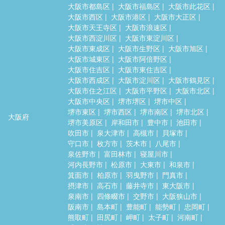
大阪市都島区
大阪市福島区
大阪市此花区
大阪市西区
大阪市港区
大阪市大正区
大阪市天王寺区
大阪市浪速区
大阪市西淀川区
大阪市東淀川区
大阪市東成区
大阪市生野区
大阪市旭区
大阪市城東区
大阪市阿倍野区
大阪市住吉区
大阪市東住吉区
大阪市西成区
大阪市淀川区
大阪市鶴見区
大阪市住之江区
大阪市平野区
大阪市北区
大阪市中央区
堺市堺区
堺市中区
堺市東区
堺市西区
堺市南区
堺市北区
大阪府
堺市美原区
岸和田市
豊中市
池田市
吹田市
泉大津市
高槻市
貝塚市
守口市
枚方市
茨木市
八尾市
泉佐野市
富田林市
寝屋川市
河内長野市
松原市
大東市
和泉市
箕面市
柏原市
羽曳野市
門真市
摂津市
高石市
藤井寺市
東大阪市
泉南市
四條畷市
交野市
大阪狭山市
阪南市
島本町
豊能町
能勢町
忠岡町
熊取町
田尻町
岬町
太子町
河南町