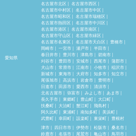
名古屋市北区
名古屋市西区
名古屋市中村区
名古屋市中区
名古屋市昭和区
名古屋市瑞穂区
名古屋市熱田区
名古屋市中川区
名古屋市港区
名古屋市南区
名古屋市守山区
名古屋市緑区
名古屋市名東区
名古屋市天白区
豊橋市
岡崎市
一宮市
瀬戸市
半田市
春日井市
豊川市
津島市
碧南市
愛知県
刈谷市
豊田市
安城市
西尾市
蒲郡市
犬山市
常滑市
江南市
小牧市
稲沢市
新城市
東海市
大府市
知多市
知立市
尾張旭市
高浜市
岩倉市
豊明市
日進市
田原市
愛西市
清須市
北名古屋市
弥富市
みよし市
あま市
長久手市
東郷町
豊山町
大口町
扶桑町
大治町
蟹江町
飛島村
阿久比町
東浦町
南知多町
美浜町
武豊町
幸田町
設楽町
東栄町
豊根村
津市
四日市市
伊勢市
松阪市
桑名市
鈴鹿市
名張市
尾鷲市
亀山市
鳥羽市