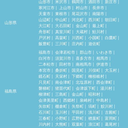
山形市
米沢市
鶴岡市
酒田市
新庄市
寒河江市
上山市
村山市
長井市
天童市
東根市
尾花沢市
南陽市
山辺町
中山町
河北町
西川町
朝日町
山形県
大江町
大石田町
金山町
最上町
舟形町
真室川町
大蔵村
鮭川村
戸沢村
高畠町
川西町
小国町
白鷹町
飯豊町
三川町
庄内町
遊佐町
福島市
会津若松市
郡山市
いわき市
白河市
須賀川市
喜多方市
相馬市
二本松市
田村市
南相馬市
伊達市
本宮市
桑折町
国見町
川俣町
大玉村
鏡石町
天栄村
下郷町
檜枝岐村
只見町
南会津町
北塩原村
西会津町
磐梯町
猪苗代町
会津坂下町
湯川村
福島県
柳津町
三島町
金山町
昭和村
会津美里町
西郷村
泉崎村
中島村
矢吹町
棚倉町
矢祭町
塙町
鮫川村
石川町
玉川村
平田村
浅川町
古殿町
三春町
小野町
広野町
楢葉町
富岡町
川内村
大熊町
双葉町
浪江町
葛尾村