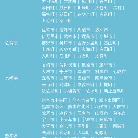
大刀洗町
大木町
広川町
香春町
添田町
糸田町
川崎町
大任町
赤村
福智町
苅田町
みやこ町
吉富町
上毛町
築上町
佐賀市
唐津市
鳥栖市
多久市
伊万里市
武雄市
鹿島市
小城市
佐賀県
嬉野市
神埼市
吉野ヶ里町
基山町
上峰町
みやき町
玄海町
有田町
大町町
江北町
白石町
太良町
長崎市
佐世保市
島原市
諫早市
大村市
平戸市
松浦市
対馬市
壱岐市
長崎県
五島市
西海市
雲仙市
南島原市
長与町
時津町
東彼杵町
川棚町
波佐見町
小値賀町
佐々町
新上五島町
熊本市中央区
熊本市東区
熊本市西区
熊本市南区
熊本市北区
八代市
人吉市
荒尾市
水俣市
玉名市
山鹿市
菊池市
宇土市
上天草市
宇城市
阿蘇市
天草市
合志市
美里町
玉東町
南関町
長洲町
和水町
大津町
菊陽町
熊本県