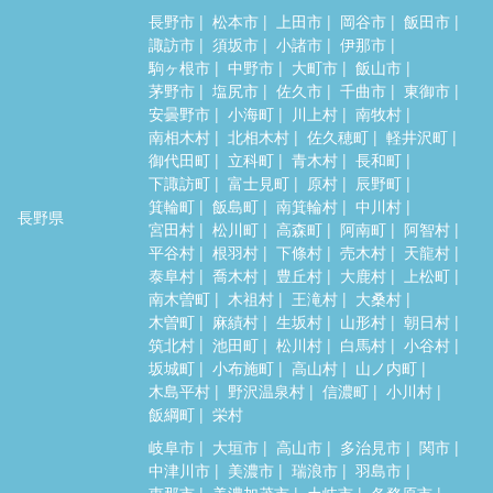
長野市
松本市
上田市
岡谷市
飯田市
諏訪市
須坂市
小諸市
伊那市
駒ヶ根市
中野市
大町市
飯山市
茅野市
塩尻市
佐久市
千曲市
東御市
安曇野市
小海町
川上村
南牧村
南相木村
北相木村
佐久穂町
軽井沢町
御代田町
立科町
青木村
長和町
下諏訪町
富士見町
原村
辰野町
箕輪町
飯島町
南箕輪村
中川村
長野県
宮田村
松川町
高森町
阿南町
阿智村
平谷村
根羽村
下條村
売木村
天龍村
泰阜村
喬木村
豊丘村
大鹿村
上松町
南木曽町
木祖村
王滝村
大桑村
木曽町
麻績村
生坂村
山形村
朝日村
筑北村
池田町
松川村
白馬村
小谷村
坂城町
小布施町
高山村
山ノ内町
木島平村
野沢温泉村
信濃町
小川村
飯綱町
栄村
岐阜市
大垣市
高山市
多治見市
関市
中津川市
美濃市
瑞浪市
羽島市
恵那市
美濃加茂市
土岐市
各務原市