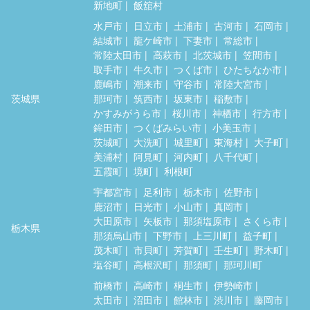
新地町
飯舘村
水戸市
日立市
土浦市
古河市
石岡市
結城市
龍ケ崎市
下妻市
常総市
常陸太田市
高萩市
北茨城市
笠間市
取手市
牛久市
つくば市
ひたちなか市
鹿嶋市
潮来市
守谷市
常陸大宮市
茨城県
那珂市
筑西市
坂東市
稲敷市
かすみがうら市
桜川市
神栖市
行方市
鉾田市
つくばみらい市
小美玉市
茨城町
大洗町
城里町
東海村
大子町
美浦村
阿見町
河内町
八千代町
五霞町
境町
利根町
宇都宮市
足利市
栃木市
佐野市
鹿沼市
日光市
小山市
真岡市
大田原市
矢板市
那須塩原市
さくら市
栃木県
那須烏山市
下野市
上三川町
益子町
茂木町
市貝町
芳賀町
壬生町
野木町
塩谷町
高根沢町
那須町
那珂川町
前橋市
高崎市
桐生市
伊勢崎市
太田市
沼田市
館林市
渋川市
藤岡市