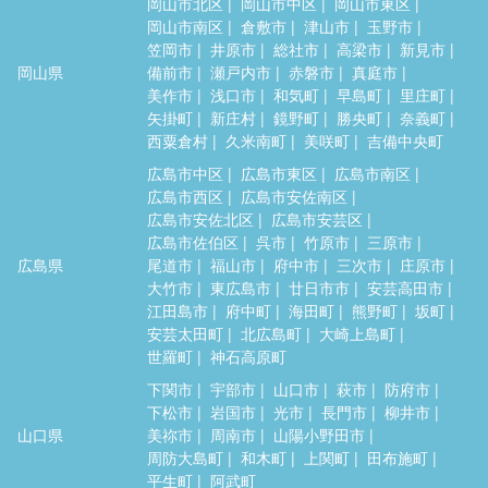
岡山市北区
岡山市中区
岡山市東区
岡山市南区
倉敷市
津山市
玉野市
笠岡市
井原市
総社市
高梁市
新見市
岡山県
備前市
瀬戸内市
赤磐市
真庭市
美作市
浅口市
和気町
早島町
里庄町
矢掛町
新庄村
鏡野町
勝央町
奈義町
西粟倉村
久米南町
美咲町
吉備中央町
広島市中区
広島市東区
広島市南区
広島市西区
広島市安佐南区
広島市安佐北区
広島市安芸区
広島市佐伯区
呉市
竹原市
三原市
広島県
尾道市
福山市
府中市
三次市
庄原市
大竹市
東広島市
廿日市市
安芸高田市
江田島市
府中町
海田町
熊野町
坂町
安芸太田町
北広島町
大崎上島町
世羅町
神石高原町
下関市
宇部市
山口市
萩市
防府市
下松市
岩国市
光市
長門市
柳井市
山口県
美祢市
周南市
山陽小野田市
周防大島町
和木町
上関町
田布施町
平生町
阿武町