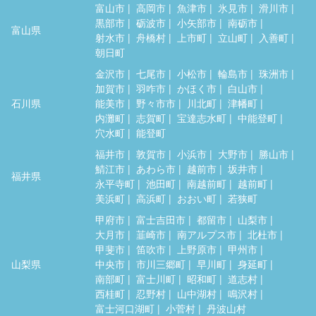
富山市
高岡市
魚津市
氷見市
滑川市
黒部市
砺波市
小矢部市
南砺市
富山県
射水市
舟橋村
上市町
立山町
入善町
朝日町
金沢市
七尾市
小松市
輪島市
珠洲市
加賀市
羽咋市
かほく市
白山市
石川県
能美市
野々市市
川北町
津幡町
内灘町
志賀町
宝達志水町
中能登町
穴水町
能登町
福井市
敦賀市
小浜市
大野市
勝山市
鯖江市
あわら市
越前市
坂井市
福井県
永平寺町
池田町
南越前町
越前町
美浜町
高浜町
おおい町
若狭町
甲府市
富士吉田市
都留市
山梨市
大月市
韮崎市
南アルプス市
北杜市
甲斐市
笛吹市
上野原市
甲州市
山梨県
中央市
市川三郷町
早川町
身延町
南部町
富士川町
昭和町
道志村
西桂町
忍野村
山中湖村
鳴沢村
富士河口湖町
小菅村
丹波山村