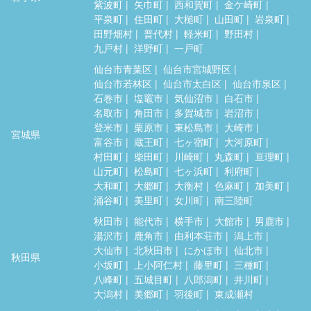
紫波町
矢巾町
西和賀町
金ケ崎町
平泉町
住田町
大槌町
山田町
岩泉町
田野畑村
普代村
軽米町
野田村
九戸村
洋野町
一戸町
仙台市青葉区
仙台市宮城野区
仙台市若林区
仙台市太白区
仙台市泉区
石巻市
塩竈市
気仙沼市
白石市
名取市
角田市
多賀城市
岩沼市
登米市
栗原市
東松島市
大崎市
宮城県
富谷市
蔵王町
七ヶ宿町
大河原町
村田町
柴田町
川崎町
丸森町
亘理町
山元町
松島町
七ヶ浜町
利府町
大和町
大郷町
大衡村
色麻町
加美町
涌谷町
美里町
女川町
南三陸町
秋田市
能代市
横手市
大館市
男鹿市
湯沢市
鹿角市
由利本荘市
潟上市
大仙市
北秋田市
にかほ市
仙北市
秋田県
小坂町
上小阿仁村
藤里町
三種町
八峰町
五城目町
八郎潟町
井川町
大潟村
美郷町
羽後町
東成瀬村