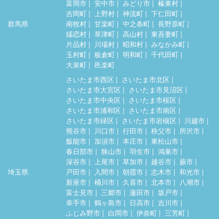
富岡市
安中市
みどり市
榛東村
吉岡町
上野村
神流町
下仁田町
群馬県
南牧村
甘楽町
中之条町
長野原町
嬬恋村
草津町
高山村
東吾妻町
片品村
川場村
昭和村
みなかみ町
玉村町
板倉町
明和町
千代田町
大泉町
邑楽町
さいたま市西区
さいたま市北区
さいたま市大宮区
さいたま市見沼区
さいたま市中央区
さいたま市桜区
さいたま市浦和区
さいたま市南区
さいたま市緑区
さいたま市岩槻区
川越市
熊谷市
川口市
行田市
秩父市
所沢市
飯能市
加須市
本庄市
東松山市
春日部市
狭山市
羽生市
鴻巣市
深谷市
上尾市
草加市
越谷市
蕨市
埼玉県
戸田市
入間市
朝霞市
志木市
和光市
新座市
桶川市
久喜市
北本市
八潮市
富士見市
三郷市
蓮田市
坂戸市
幸手市
鶴ヶ島市
日高市
吉川市
ふじみ野市
白岡市
伊奈町
三芳町