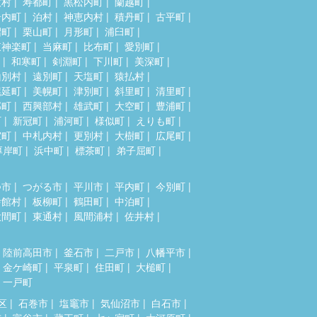
牧村
寿都町
黒松内町
蘭越町
岩内町
泊村
神恵内村
積丹町
古平町
沼町
栗山町
月形町
浦臼町
東神楽町
当麻町
比布町
愛別町
和寒町
剣淵町
下川町
美深町
山別村
遠別町
天塩町
猿払村
幌延町
美幌町
津別町
斜里町
清里町
部町
西興部村
雄武町
大空町
豊浦町
町
新冠町
浦河町
様似町
えりも町
室町
中札内村
更別村
大樹町
広尾町
厚岸町
浜中町
標茶町
弟子屈町
つ市
つがる市
平川市
平内町
今別町
舎館村
板柳町
鶴田町
中泊町
大間町
東通村
風間浦村
佐井村
陸前高田市
釜石市
二戸市
八幡平市
金ケ崎町
平泉町
住田町
大槌町
一戸町
区
石巻市
塩竈市
気仙沼市
白石市