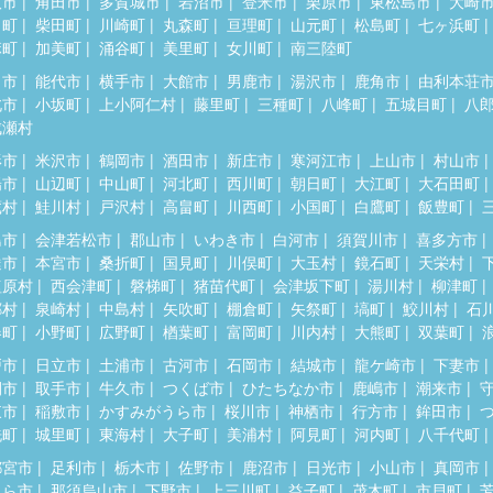
取市
角田市
多賀城市
岩沼市
登米市
栗原市
東松島市
大崎
田町
柴田町
川崎町
丸森町
亘理町
山元町
松島町
七ヶ浜町
麻町
加美町
涌谷町
美里町
女川町
南三陸町
田市
能代市
横手市
大館市
男鹿市
湯沢市
鹿角市
由利本荘
北市
小坂町
上小阿仁村
藤里町
三種町
八峰町
五城目町
八
成瀬村
形市
米沢市
鶴岡市
酒田市
新庄市
寒河江市
上山市
村山市
陽市
山辺町
中山町
河北町
西川町
朝日町
大江町
大石田町
蔵村
鮭川村
戸沢村
高畠町
川西町
小国町
白鷹町
飯豊町
島市
会津若松市
郡山市
いわき市
白河市
須賀川市
喜多方市
達市
本宮市
桑折町
国見町
川俣町
大玉村
鏡石町
天栄村
塩原村
西会津町
磐梯町
猪苗代町
会津坂下町
湯川村
柳津町
郷村
泉崎村
中島村
矢吹町
棚倉町
矢祭町
塙町
鮫川村
石
春町
小野町
広野町
楢葉町
富岡町
川内村
大熊町
双葉町
戸市
日立市
土浦市
古河市
石岡市
結城市
龍ケ崎市
下妻市
間市
取手市
牛久市
つくば市
ひたちなか市
鹿嶋市
潮来市
東市
稲敷市
かすみがうら市
桜川市
神栖市
行方市
鉾田市
洗町
城里町
東海村
大子町
美浦村
阿見町
河内町
八千代町
都宮市
足利市
栃木市
佐野市
鹿沼市
日光市
小山市
真岡市
くら市
那須烏山市
下野市
上三川町
益子町
茂木町
市貝町