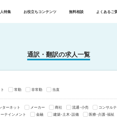
求人特集
お役立ちコンテンツ
無料相談
よくあるご
通訳・翻訳の求人一覧
ット
常勤
非常勤
当直
インターネット
メーカー
商社
流通･小売
コンサルテ
ターテインメント
金融
建築･土木･設備
医療･介護･福祉