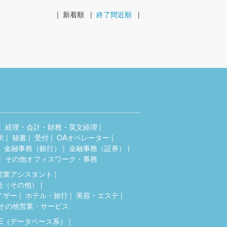
|
新着順
|
終了間近順
|
経理・会計・財務・英文経理
訳
秘書
受付
OAオペレーター
金融事務（銀行）
金融事務（証券）
その他オフィスワーク・事務
営業アシスタント
売（その他）
イザー
ホテル・旅行
美容・エステ
その他営業・サービス
SE（データベース系）