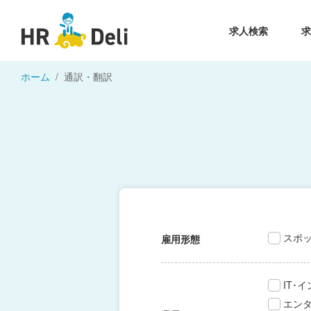
求人検索
ホーム
通訳・翻訳
スポ
雇用形態
IT･
エン