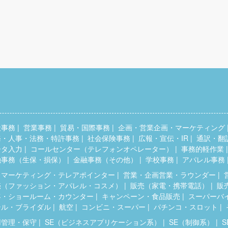
般事務
営業事務
貿易・国際事務
企画・営業企画・マーケティング
務・人事・法務・特許事務
社会保険事務
広報・宣伝・IR
通訳・翻
ータ入力
コールセンター（テレフォンオペレーター）
事務的軽作業
融事務（生保・損保）
金融事務（その他）
学校事務
アパレル事務
レマーケティング・テレアポインター
営業・企画営業・ラウンダー
売（ファッション・アパレル・コスメ）
販売（家電・携帯電話）
販
客・ショールーム・カウンター
キャンペーン・食品販売
スーパーバ
テル・ブライダル
航空
コンビニ・スーパー
パチンコ・スロット
用管理・保守
SE（ビジネスアプリケーション系）
SE（制御系）