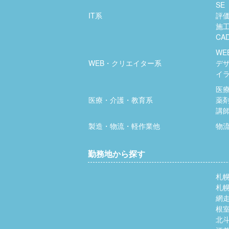
SE
IT系
評
施
CA
WE
WEB・クリエイター系
デ
イ
医
医療・介護・教育系
薬
講
製造・物流・軽作業他
物
勤務地から探す
札
札
網
根
北