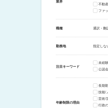
業界
不動
ファッ
職種
通訳・翻
勤務地
指定しな
未経験
注目キーワード
公認
長期
技能
芸術
年齢制限の理由
行政