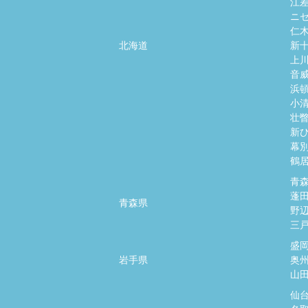
江
ニ
仁
北海道
新
上
音
浜
小
壮
新
幕
鶴
青
蓬
青森県
野
三
盛
岩手県
奥
山
仙