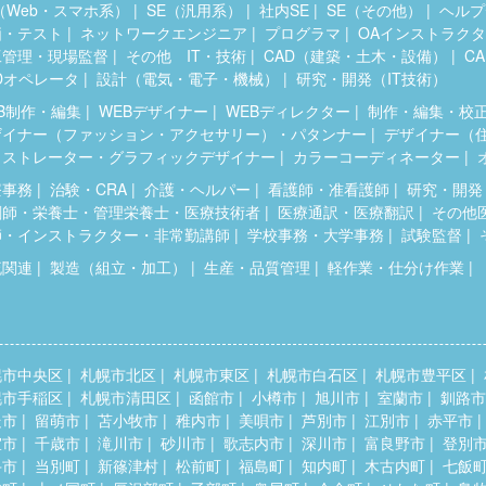
（Web・スマホ系）
SE（汎用系）
社内SE
SE（その他）
ヘルプ
価・テスト
ネットワークエンジニア
プログラマ
OAインストラク
工管理・現場監督
その他 IT・技術
CAD（建築・土木・設備）
C
Dオペレータ
設計（電気・電子・機械）
研究・開発（IT技術）
B制作・編集
WEBデザイナー
WEBディレクター
制作・編集・校
ザイナー（ファッション・アクセサリー）・パタンナー
デザイナー（
ラストレーター・グラフィックデザイナー
カラーコーディネーター
療事務
治験・CRA
介護・ヘルパー
看護師・准看護師
研究・開発
剤師・栄養士・管理栄養士・医療技術者
医療通訳・医療翻訳
その他
師・インストラクター・非常勤講師
学校事務・大学事務
試験監督
流関連
製造（組立・加工）
生産・品質管理
軽作業・仕分け作業
幌市中央区
札幌市北区
札幌市東区
札幌市白石区
札幌市豊平区
幌市手稲区
札幌市清田区
函館市
小樽市
旭川市
室蘭市
釧路市
走市
留萌市
苫小牧市
稚内市
美唄市
芦別市
江別市
赤平市
室市
千歳市
滝川市
砂川市
歌志内市
深川市
富良野市
登別
斗市
当別町
新篠津村
松前町
福島町
知内町
木古内町
七飯