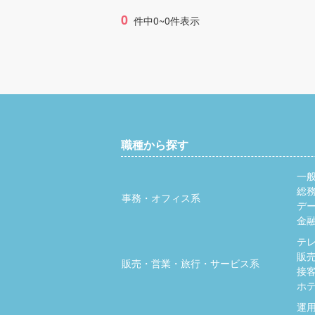
0
件中0~0件表示
職種から探す
一
総
事務・オフィス系
デ
金
テ
販
販売・営業・旅行・サービス系
接
ホ
運