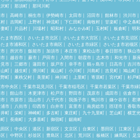
根沢町
那須町
那珂川町
橋市
高崎市
桐生市
伊勢崎市
太田市
沼田市
館林市
渋川市
東村
吉岡町
上野村
神流町
下仁田町
南牧村
甘楽町
中之条
吾妻町
片品村
川場村
昭和村
みなかみ町
玉村町
板倉町
明
いたま市西区
さいたま市北区
さいたま市大宮区
さいたま市見沼区
いたま市浦和区
さいたま市南区
さいたま市緑区
さいたま市岩槻区
父市
所沢市
飯能市
加須市
本庄市
東松山市
春日部市
狭山
加市
越谷市
蕨市
戸田市
入間市
朝霞市
志木市
和光市
新
士見市
三郷市
蓮田市
坂戸市
幸手市
鶴ヶ島市
日高市
吉川
呂山町
越生町
滑川町
嵐山町
小川町
川島町
吉見町
鳩山町
鹿野町
東秩父村
美里町
神川町
上里町
寄居町
宮代町
杉戸
葉市中央区
千葉市花見川区
千葉市稲毛区
千葉市若葉区
千葉市緑
橋市
館山市
木更津市
松戸市
野田市
茂原市
成田市
佐倉市
浦市
市原市
流山市
八千代市
我孫子市
鴨川市
鎌ケ谷市
君
ケ浦市
八街市
印西市
白井市
富里市
南房総市
匝瑳市
香取
々井町
栄町
神崎町
多古町
東庄町
九十九里町
芝山町
横芝
柄町
長南町
大多喜町
御宿町
鋸南町
代田区
中央区
港区
新宿区
文京区
台東区
墨田区
江東区
谷区
中野区
杉並区
豊島区
北区
荒川区
板橋区
練馬区
足