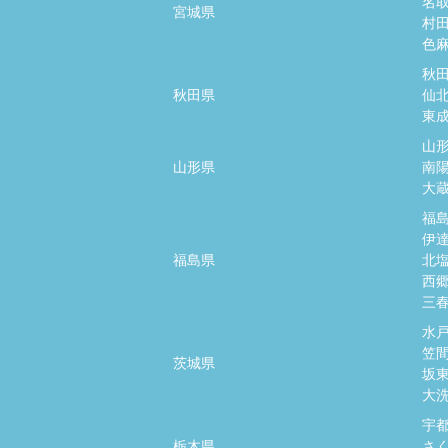
名
宮城県
村
色
秋
秋田県
仙
東
山
山形県
南
大
福
伊
福島県
北
西
三
水
笠
茨城県
坂
大
宇
栃木県
さ