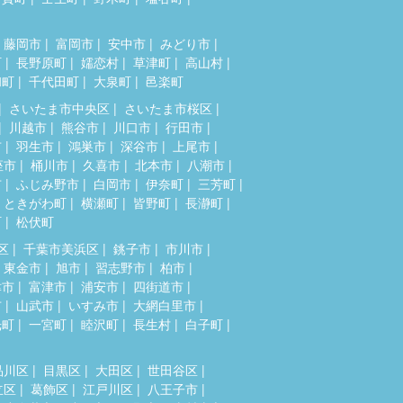
藤岡市
富岡市
安中市
みどり市
町
長野原町
嬬恋村
草津町
高山村
和町
千代田町
大泉町
邑楽町
さいたま市中央区
さいたま市桜区
川越市
熊谷市
川口市
行田市
市
羽生市
鴻巣市
深谷市
上尾市
座市
桶川市
久喜市
北本市
八潮市
市
ふじみ野市
白岡市
伊奈町
三芳町
ときがわ町
横瀬町
皆野町
長瀞町
町
松伏町
区
千葉市美浜区
銚子市
市川市
東金市
旭市
習志野市
柏市
津市
富津市
浦安市
四街道市
市
山武市
いすみ市
大網白里市
光町
一宮町
睦沢町
長生村
白子町
品川区
目黒区
大田区
世田谷区
立区
葛飾区
江戸川区
八王子市