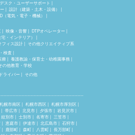
デスク・ユーザーサポート
ター
設計（建築・土木・設備）
AD（電気・電子・機械）
正
映像・音響
DTPオペレーター
住宅・インテリア）
オフィス設計
その他クリエイティブ系
・検査
医療
養護教諭・保育士・幼稚園事務
その他教育・学校
ドライバー
その他
札幌市南区
札幌市西区
札幌市厚別区
帯広市
北見市
夕張市
岩見沢市
紋別市
士別市
名寄市
三笠市
市
恵庭市
伊達市
北広島市
石狩市
町
鹿部町
森町
八雲町
長万部町