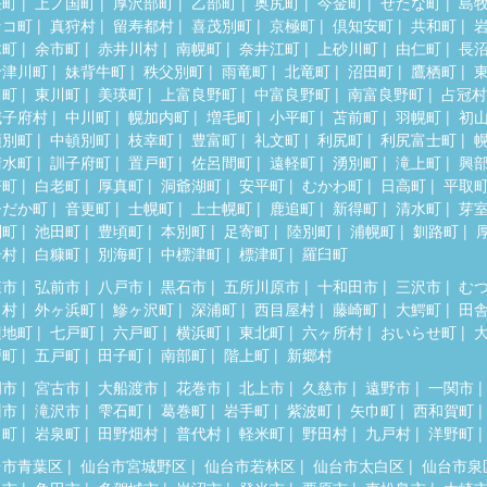
差町
上ノ国町
厚沢部町
乙部町
奥尻町
今金町
せたな町
島
セコ町
真狩村
留寿都村
喜茂別町
京極町
倶知安町
共和町
木町
余市町
赤井川村
南幌町
奈井江町
上砂川町
由仁町
長
十津川町
妹背牛町
秩父別町
雨竜町
北竜町
沼田町
鷹栖町
川町
東川町
美瑛町
上富良野町
中富良野町
南富良野町
占冠村
威子府村
中川町
幌加内町
増毛町
小平町
苫前町
羽幌町
初
頓別町
中頓別町
枝幸町
豊富町
礼文町
利尻町
利尻富士町
清水町
訓子府町
置戸町
佐呂間町
遠軽町
湧別町
滝上町
興
瞥町
白老町
厚真町
洞爺湖町
安平町
むかわ町
日高町
平取
ひだか町
音更町
士幌町
上士幌町
鹿追町
新得町
清水町
芽
別町
池田町
豊頃町
本別町
足寄町
陸別町
浦幌町
釧路町
居村
白糠町
別海町
中標津町
標津町
羅臼町
森市
弘前市
八戸市
黒石市
五所川原市
十和田市
三沢市
む
田村
外ヶ浜町
鰺ヶ沢町
深浦町
西目屋村
藤崎町
大鰐町
田
辺地町
七戸町
六戸町
横浜町
東北町
六ヶ所村
おいらせ町
戸町
五戸町
田子町
南部町
階上町
新郷村
岡市
宮古市
大船渡市
花巻市
北上市
久慈市
遠野市
一関市
州市
滝沢市
雫石町
葛巻町
岩手町
紫波町
矢巾町
西和賀町
田町
岩泉町
田野畑村
普代村
軽米町
野田村
九戸村
洋野町
台市青葉区
仙台市宮城野区
仙台市若林区
仙台市太白区
仙台市泉