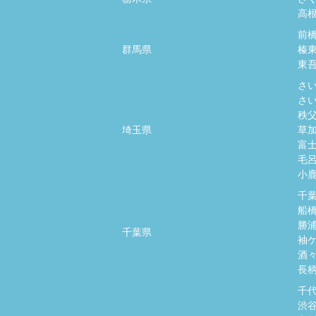
高
前
群馬県
榛
東
さ
さ
秩
埼玉県
草
富
毛
小
千
船
勝
千葉県
袖
酒
長
千
渋