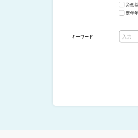
労働
定年
キーワード