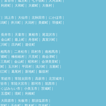
市
富谷市
蔵王町
七ヶ宿町
大河原町
利府町
大和町
大郷町
大衡村
市
潟上市
大仙市
北秋田市
にかほ市
郎潟町
井川町
大潟村
美郷町
羽後町
長井市
天童市
東根市
尾花沢市
金山町
最上町
舟形町
真室川町
三川町
庄内町
遊佐町
相馬市
二本松市
田村市
南相馬市
下郷町
檜枝岐村
只見町
南会津町
三島町
金山町
昭和村
会津美里町
川町
玉川村
平田村
浅川町
古殿町
浪江町
葛尾村
新地町
飯舘村
常総市
常陸太田市
高萩市
北茨城市
守谷市
常陸大宮市
那珂市
筑西市
つくばみらい市
小美玉市
茨城町
五霞町
境町
利根町
大田原市
矢板市
那須塩原市
芳賀町
壬生町
野木町
塩谷町