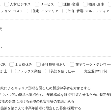
産
人材ビジネス
サービス
運輸･交通
物流･倉庫
ション･コスメ
住宅･インテリア
映像･音響･マルチメディア
訳
い
OK
土日祝休み
正社員登用あり
在宅ワーク・テレワー
会計士
フレックス勤務
英語を使う仕事
完全週休2日制
勤続によるキャリア形成を図るため新規学卒者を対象とする
/ノウハウ等の継承の観点から、年齢構成を維持/回復させるために特定年
/芸能の分野における表現の真実性等の要請がある
の施策を踏まえて中高年齢者に限定した募集/採用する