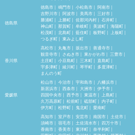
徳島市
鳴門市
小松島市
阿南市
吉野川市
阿波市
美馬市
三好市
勝浦町
上勝町
佐那河内村
石井町
徳島県
神山町
那賀町
牟岐町
美波町
海陽町
松茂町
北島町
藍住町
板野町
上板町
つるぎ町
東みよし町
高松市
丸亀市
坂出市
善通寺市
観音寺市
さぬき市
東かがわ市
三豊市
香川県
土庄町
小豆島町
三木町
直島町
宇多津町
綾川町
琴平町
多度津町
まんのう町
松山市
今治市
宇和島市
八幡浜市
新居浜市
西条市
大洲市
伊予市
愛媛県
四国中央市
西予市
東温市
上島町
久万高原町
松前町
砥部町
内子町
伊方町
松野町
鬼北町
愛南町
高知市
室戸市
安芸市
南国市
土佐市
須崎市
宿毛市
土佐清水市
四万十市
香南市
香美市
東洋町
奈半利町