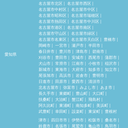
名古屋市北区
名古屋市西区
名古屋市中村区
名古屋市中区
名古屋市昭和区
名古屋市瑞穂区
名古屋市熱田区
名古屋市中川区
名古屋市港区
名古屋市南区
名古屋市守山区
名古屋市緑区
名古屋市名東区
名古屋市天白区
豊橋市
岡崎市
一宮市
瀬戸市
半田市
春日井市
豊川市
津島市
碧南市
愛知県
刈谷市
豊田市
安城市
西尾市
蒲郡市
犬山市
常滑市
江南市
小牧市
稲沢市
新城市
東海市
大府市
知多市
知立市
尾張旭市
高浜市
岩倉市
豊明市
日進市
田原市
愛西市
清須市
北名古屋市
弥富市
みよし市
あま市
長久手市
東郷町
豊山町
大口町
扶桑町
大治町
蟹江町
飛島村
阿久比町
東浦町
南知多町
美浜町
武豊町
幸田町
設楽町
東栄町
豊根村
津市
四日市市
伊勢市
松阪市
桑名市
鈴鹿市
名張市
尾鷲市
亀山市
鳥羽市