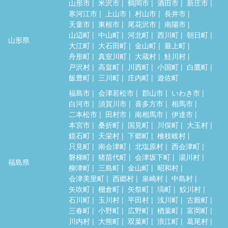
山形市
米沢市
鶴岡市
酒田市
新庄市
寒河江市
上山市
村山市
長井市
天童市
東根市
尾花沢市
南陽市
山辺町
中山町
河北町
西川町
朝日町
山形県
大江町
大石田町
金山町
最上町
舟形町
真室川町
大蔵村
鮭川村
戸沢村
高畠町
川西町
小国町
白鷹町
飯豊町
三川町
庄内町
遊佐町
福島市
会津若松市
郡山市
いわき市
白河市
須賀川市
喜多方市
相馬市
二本松市
田村市
南相馬市
伊達市
本宮市
桑折町
国見町
川俣町
大玉村
鏡石町
天栄村
下郷町
檜枝岐村
只見町
南会津町
北塩原村
西会津町
磐梯町
猪苗代町
会津坂下町
湯川村
福島県
柳津町
三島町
金山町
昭和村
会津美里町
西郷村
泉崎村
中島村
矢吹町
棚倉町
矢祭町
塙町
鮫川村
石川町
玉川村
平田村
浅川町
古殿町
三春町
小野町
広野町
楢葉町
富岡町
川内村
大熊町
双葉町
浪江町
葛尾村