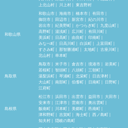
上北山村
川上村
東吉野村
和歌山市
海南市
橋本市
有田市
御坊市
田辺市
新宮市
紀の川市
岩出市
紀美野町
かつらぎ町
九度山町
高野町
湯浅町
広川町
有田川町
和歌山県
美浜町
日高町
由良町
印南町
みなべ町
日高川町
白浜町
上富田町
すさみ町
那智勝浦町
太地町
古座川町
北山村
串本町
鳥取市
米子市
倉吉市
境港市
岩美町
若桜町
智頭町
八頭町
三朝町
鳥取県
湯梨浜町
琴浦町
北栄町
日吉津村
大山町
南部町
伯耆町
日南町
日野町
江府町
松江市
浜田市
出雲市
益田市
大田市
安来市
江津市
雲南市
奥出雲町
島根県
飯南町
川本町
美郷町
邑南町
津和野町
吉賀町
海士町
西ノ島町
知夫村
隠岐の島町