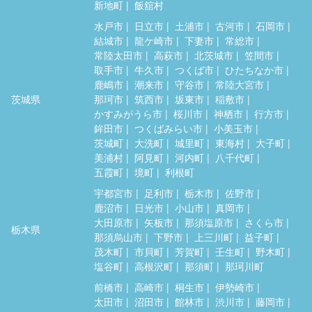
新地町
飯舘村
水戸市
日立市
土浦市
古河市
石岡市
結城市
龍ケ崎市
下妻市
常総市
常陸太田市
高萩市
北茨城市
笠間市
取手市
牛久市
つくば市
ひたちなか市
鹿嶋市
潮来市
守谷市
常陸大宮市
茨城県
那珂市
筑西市
坂東市
稲敷市
かすみがうら市
桜川市
神栖市
行方市
鉾田市
つくばみらい市
小美玉市
茨城町
大洗町
城里町
東海村
大子町
美浦村
阿見町
河内町
八千代町
五霞町
境町
利根町
宇都宮市
足利市
栃木市
佐野市
鹿沼市
日光市
小山市
真岡市
大田原市
矢板市
那須塩原市
さくら市
栃木県
那須烏山市
下野市
上三川町
益子町
茂木町
市貝町
芳賀町
壬生町
野木町
塩谷町
高根沢町
那須町
那珂川町
前橋市
高崎市
桐生市
伊勢崎市
太田市
沼田市
館林市
渋川市
藤岡市