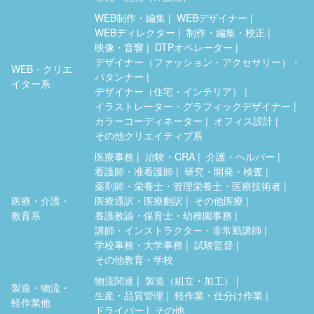
WEB制作・編集
WEBデザイナー
WEBディレクター
制作・編集・校正
映像・音響
DTPオペレーター
デザイナー（ファッション・アクセサリー）・
WEB・クリエ
パタンナー
イター系
デザイナー（住宅・インテリア）
イラストレーター・グラフィックデザイナー
カラーコーディネーター
オフィス設計
その他クリエイティブ系
医療事務
治験・CRA
介護・ヘルパー
看護師・准看護師
研究・開発・検査
薬剤師・栄養士・管理栄養士・医療技術者
医療・介護・
医療通訳・医療翻訳
その他医療
教育系
養護教諭・保育士・幼稚園事務
講師・インストラクター・非常勤講師
学校事務・大学事務
試験監督
その他教育・学校
物流関連
製造（組立・加工）
製造・物流・
生産・品質管理
軽作業・仕分け作業
軽作業他
ドライバー
その他