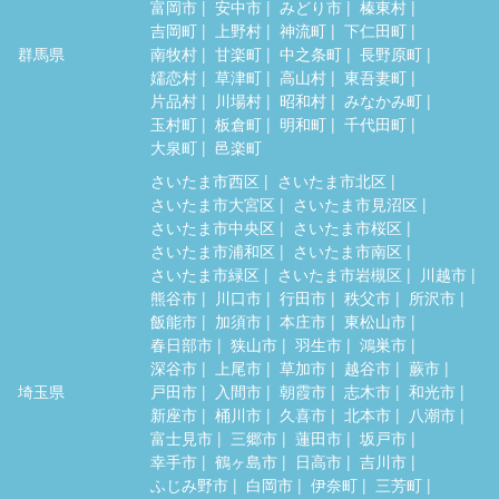
富岡市
安中市
みどり市
榛東村
吉岡町
上野村
神流町
下仁田町
群馬県
南牧村
甘楽町
中之条町
長野原町
嬬恋村
草津町
高山村
東吾妻町
片品村
川場村
昭和村
みなかみ町
玉村町
板倉町
明和町
千代田町
大泉町
邑楽町
さいたま市西区
さいたま市北区
さいたま市大宮区
さいたま市見沼区
さいたま市中央区
さいたま市桜区
さいたま市浦和区
さいたま市南区
さいたま市緑区
さいたま市岩槻区
川越市
熊谷市
川口市
行田市
秩父市
所沢市
飯能市
加須市
本庄市
東松山市
春日部市
狭山市
羽生市
鴻巣市
深谷市
上尾市
草加市
越谷市
蕨市
埼玉県
戸田市
入間市
朝霞市
志木市
和光市
新座市
桶川市
久喜市
北本市
八潮市
富士見市
三郷市
蓮田市
坂戸市
幸手市
鶴ヶ島市
日高市
吉川市
ふじみ野市
白岡市
伊奈町
三芳町