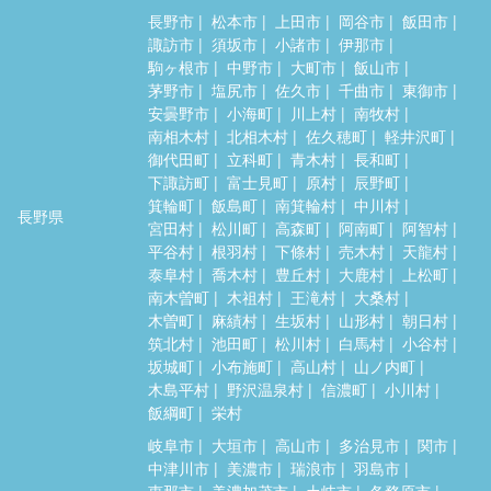
長野市
松本市
上田市
岡谷市
飯田市
諏訪市
須坂市
小諸市
伊那市
駒ヶ根市
中野市
大町市
飯山市
茅野市
塩尻市
佐久市
千曲市
東御市
安曇野市
小海町
川上村
南牧村
南相木村
北相木村
佐久穂町
軽井沢町
御代田町
立科町
青木村
長和町
下諏訪町
富士見町
原村
辰野町
箕輪町
飯島町
南箕輪村
中川村
長野県
宮田村
松川町
高森町
阿南町
阿智村
平谷村
根羽村
下條村
売木村
天龍村
泰阜村
喬木村
豊丘村
大鹿村
上松町
南木曽町
木祖村
王滝村
大桑村
木曽町
麻績村
生坂村
山形村
朝日村
筑北村
池田町
松川村
白馬村
小谷村
坂城町
小布施町
高山村
山ノ内町
木島平村
野沢温泉村
信濃町
小川村
飯綱町
栄村
岐阜市
大垣市
高山市
多治見市
関市
中津川市
美濃市
瑞浪市
羽島市
恵那市
美濃加茂市
土岐市
各務原市