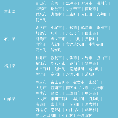
富山市
高岡市
魚津市
氷見市
滑川市
黒部市
砺波市
小矢部市
南砺市
富山県
射水市
舟橋村
上市町
立山町
入善町
朝日町
金沢市
七尾市
小松市
輪島市
珠洲市
加賀市
羽咋市
かほく市
白山市
石川県
能美市
野々市市
川北町
津幡町
内灘町
志賀町
宝達志水町
中能登町
穴水町
能登町
福井市
敦賀市
小浜市
大野市
勝山市
鯖江市
あわら市
越前市
坂井市
福井県
永平寺町
池田町
南越前町
越前町
美浜町
高浜町
おおい町
若狭町
甲府市
富士吉田市
都留市
山梨市
大月市
韮崎市
南アルプス市
北杜市
甲斐市
笛吹市
上野原市
甲州市
山梨県
中央市
市川三郷町
早川町
身延町
南部町
富士川町
昭和町
道志村
西桂町
忍野村
山中湖村
鳴沢村
富士河口湖町
小菅村
丹波山村