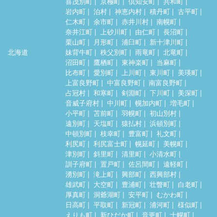
喜茂別町
京極町
倶知安町
共和町
岩内町
泊村
神恵内村
積丹町
古平町
仁木町
余市町
赤井川村
南幌町
奈井江町
上砂川町
由仁町
長沼町
栗山町
月形町
浦臼町
新十津川町
北海道
妹背牛町
秩父別町
雨竜町
北竜町
沼田町
鷹栖町
東神楽町
当麻町
比布町
愛別町
上川町
東川町
美瑛町
上富良野町
中富良野町
南富良野町
占冠村
和寒町
剣淵町
下川町
美深町
音威子府村
中川町
幌加内町
増毛町
小平町
苫前町
羽幌町
初山別村
遠別町
天塩町
猿払村
浜頓別町
中頓別町
枝幸町
豊富町
礼文町
利尻町
利尻富士町
幌延町
美幌町
津別町
斜里町
清里町
小清水町
訓子府町
置戸町
佐呂間町
遠軽町
湧別町
滝上町
興部町
西興部村
雄武町
大空町
豊浦町
壮瞥町
白老町
厚真町
洞爺湖町
安平町
むかわ町
日高町
平取町
新冠町
浦河町
様似町
えりも町
新ひだか町
音更町
士幌町