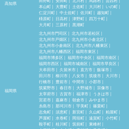
田野町
安田町
北川村
馬路村
芸西村
高知県
本山町
大豊町
土佐町
大川村
いの町
仁淀川町
中土佐町
佐川町
越知町
梼原町
日高村
津野町
四万十町
大月町
三原村
黒潮町
北九州市門司区
北九州市若松区
北九州市戸畑区
北九州市小倉北区
北九州市小倉南区
北九州市八幡東区
北九州市八幡西区
福岡市東区
福岡市博多区
福岡市中央区
福岡市南区
福岡市西区
福岡市城南区
福岡市早良区
大牟田市
久留米市
直方市
飯塚市
田川市
柳川市
八女市
筑後市
大川市
行橋市
豊前市
中間市
小郡市
筑紫野市
春日市
大野城市
宗像市
福岡県
太宰府市
古賀市
福津市
うきは市
宮若市
嘉麻市
朝倉市
みやま市
糸島市
那珂川市
宇美町
篠栗町
志免町
須恵町
新宮町
久山町
粕屋町
芦屋町
水巻町
岡垣町
遠賀町
小竹町
鞍手町
桂川町
筑前町
東峰村