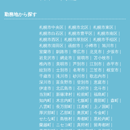
勤務地から探す
札幌市中央区
札幌市北区
札幌市東区
札幌市白石区
札幌市豊平区
札幌市南区
札幌市西区
札幌市厚別区
札幌市手稲区
札幌市清田区
函館市
小樽市
旭川市
室蘭市
釧路市
帯広市
北見市
夕張市
岩見沢市
網走市
留萌市
苫小牧市
稚内市
美唄市
芦別市
江別市
赤平市
紋別市
士別市
名寄市
三笠市
根室市
千歳市
滝川市
砂川市
歌志内市
深川市
富良野市
登別市
恵庭市
伊達市
北広島市
石狩市
北斗市
当別町
新篠津村
松前町
福島町
知内町
木古内町
七飯町
鹿部町
森町
八雲町
長万部町
江差町
上ノ国町
厚沢部町
乙部町
奥尻町
今金町
せたな町
島牧村
寿都町
黒松内町
蘭越町
ニセコ町
真狩村
留寿都村