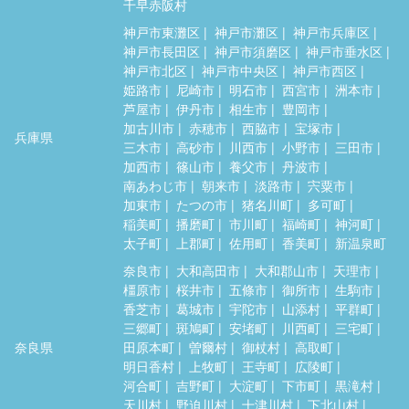
千早赤阪村
神戸市東灘区
神戸市灘区
神戸市兵庫区
神戸市長田区
神戸市須磨区
神戸市垂水区
神戸市北区
神戸市中央区
神戸市西区
姫路市
尼崎市
明石市
西宮市
洲本市
芦屋市
伊丹市
相生市
豊岡市
加古川市
赤穂市
西脇市
宝塚市
兵庫県
三木市
高砂市
川西市
小野市
三田市
加西市
篠山市
養父市
丹波市
南あわじ市
朝来市
淡路市
宍粟市
加東市
たつの市
猪名川町
多可町
稲美町
播磨町
市川町
福崎町
神河町
太子町
上郡町
佐用町
香美町
新温泉町
奈良市
大和高田市
大和郡山市
天理市
橿原市
桜井市
五條市
御所市
生駒市
香芝市
葛城市
宇陀市
山添村
平群町
三郷町
斑鳩町
安堵町
川西町
三宅町
奈良県
田原本町
曽爾村
御杖村
高取町
明日香村
上牧町
王寺町
広陵町
河合町
吉野町
大淀町
下市町
黒滝村
天川村
野迫川村
十津川村
下北山村