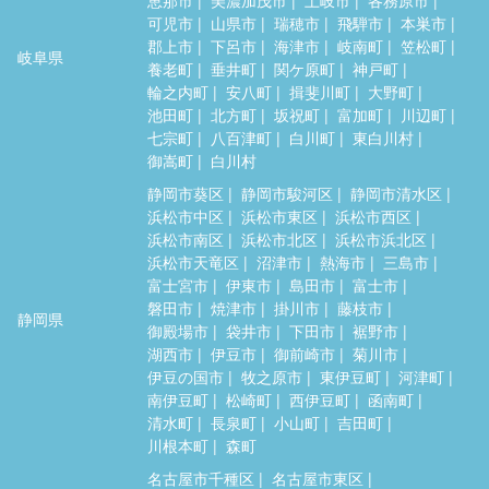
可児市
山県市
瑞穂市
飛騨市
本巣市
郡上市
下呂市
海津市
岐南町
笠松町
岐阜県
養老町
垂井町
関ケ原町
神戸町
輪之内町
安八町
揖斐川町
大野町
池田町
北方町
坂祝町
富加町
川辺町
七宗町
八百津町
白川町
東白川村
御嵩町
白川村
静岡市葵区
静岡市駿河区
静岡市清水区
浜松市中区
浜松市東区
浜松市西区
浜松市南区
浜松市北区
浜松市浜北区
浜松市天竜区
沼津市
熱海市
三島市
富士宮市
伊東市
島田市
富士市
磐田市
焼津市
掛川市
藤枝市
静岡県
御殿場市
袋井市
下田市
裾野市
湖西市
伊豆市
御前崎市
菊川市
伊豆の国市
牧之原市
東伊豆町
河津町
南伊豆町
松崎町
西伊豆町
函南町
清水町
長泉町
小山町
吉田町
川根本町
森町
名古屋市千種区
名古屋市東区