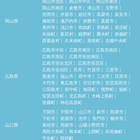
岡山市北区
岡山市中区
岡山市東区
岡山市南区
倉敷市
津山市
玉野市
笠岡市
井原市
総社市
高梁市
新見市
岡山県
備前市
瀬戸内市
赤磐市
真庭市
美作市
浅口市
和気町
早島町
里庄町
矢掛町
新庄村
鏡野町
勝央町
奈義町
西粟倉村
久米南町
美咲町
吉備中央町
広島市中区
広島市東区
広島市南区
広島市西区
広島市安佐南区
広島市安佐北区
広島市安芸区
広島市佐伯区
呉市
竹原市
三原市
広島県
尾道市
福山市
府中市
三次市
庄原市
大竹市
東広島市
廿日市市
安芸高田市
江田島市
府中町
海田町
熊野町
坂町
安芸太田町
北広島町
大崎上島町
世羅町
神石高原町
下関市
宇部市
山口市
萩市
防府市
下松市
岩国市
光市
長門市
柳井市
山口県
美祢市
周南市
山陽小野田市
周防大島町
和木町
上関町
田布施町
平生町
阿武町