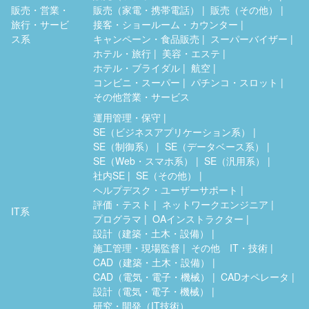
販売・営業・
販売（家電・携帯電話）
販売（その他）
旅行・サービ
接客・ショールーム・カウンター
ス系
キャンペーン・食品販売
スーパーバイザー
ホテル・旅行
美容・エステ
ホテル・ブライダル
航空
コンビニ・スーパー
パチンコ・スロット
その他営業・サービス
運用管理・保守
SE（ビジネスアプリケーション系）
SE（制御系）
SE（データベース系）
SE（Web・スマホ系）
SE（汎用系）
社内SE
SE（その他）
ヘルプデスク・ユーザーサポート
評価・テスト
ネットワークエンジニア
IT系
プログラマ
OAインストラクター
設計（建築・土木・設備）
施工管理・現場監督
その他 IT・技術
CAD（建築・土木・設備）
CAD（電気・電子・機械）
CADオペレータ
設計（電気・電子・機械）
研究・開発（IT技術）