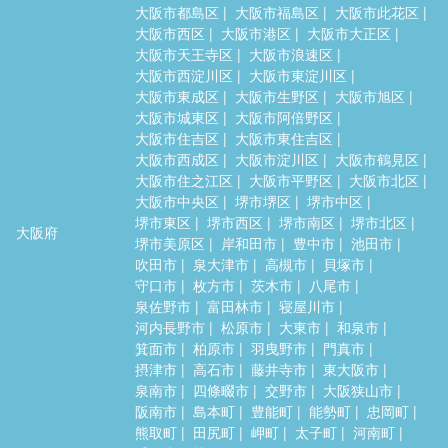
大阪市都島区
大阪市福島区
大阪市此花区
大阪市西区
大阪市港区
大阪市大正区
大阪市天王寺区
大阪市浪速区
大阪市西淀川区
大阪市東淀川区
大阪市東成区
大阪市生野区
大阪市旭区
大阪市城東区
大阪市阿倍野区
大阪市住吉区
大阪市東住吉区
大阪市西成区
大阪市淀川区
大阪市鶴見区
大阪市住之江区
大阪市平野区
大阪市北区
大阪市中央区
堺市堺区
堺市中区
堺市東区
堺市西区
堺市南区
堺市北区
大阪府
堺市美原区
岸和田市
豊中市
池田市
吹田市
泉大津市
高槻市
貝塚市
守口市
枚方市
茨木市
八尾市
泉佐野市
富田林市
寝屋川市
河内長野市
松原市
大東市
和泉市
箕面市
柏原市
羽曳野市
門真市
摂津市
高石市
藤井寺市
東大阪市
泉南市
四條畷市
交野市
大阪狭山市
阪南市
島本町
豊能町
能勢町
忠岡町
熊取町
田尻町
岬町
太子町
河南町