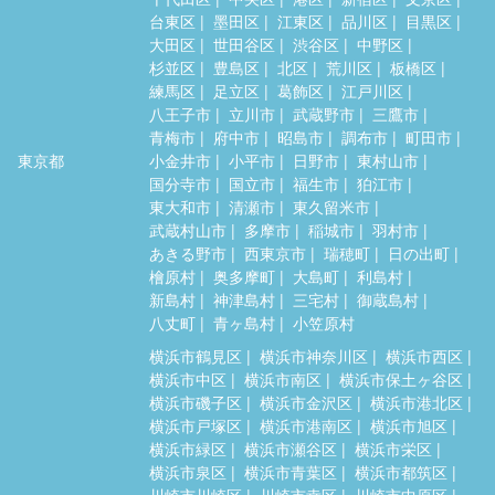
台東区
墨田区
江東区
品川区
目黒区
大田区
世田谷区
渋谷区
中野区
杉並区
豊島区
北区
荒川区
板橋区
練馬区
足立区
葛飾区
江戸川区
八王子市
立川市
武蔵野市
三鷹市
青梅市
府中市
昭島市
調布市
町田市
東京都
小金井市
小平市
日野市
東村山市
国分寺市
国立市
福生市
狛江市
東大和市
清瀬市
東久留米市
武蔵村山市
多摩市
稲城市
羽村市
あきる野市
西東京市
瑞穂町
日の出町
檜原村
奥多摩町
大島町
利島村
新島村
神津島村
三宅村
御蔵島村
八丈町
青ヶ島村
小笠原村
横浜市鶴見区
横浜市神奈川区
横浜市西区
横浜市中区
横浜市南区
横浜市保土ヶ谷区
横浜市磯子区
横浜市金沢区
横浜市港北区
横浜市戸塚区
横浜市港南区
横浜市旭区
横浜市緑区
横浜市瀬谷区
横浜市栄区
横浜市泉区
横浜市青葉区
横浜市都筑区
川崎市川崎区
川崎市幸区
川崎市中原区