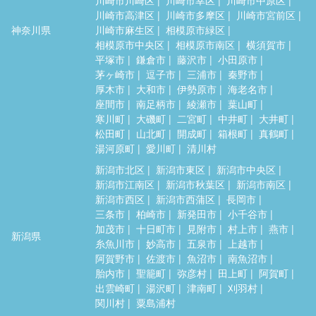
川崎市高津区
川崎市多摩区
川崎市宮前区
神奈川県
川崎市麻生区
相模原市緑区
相模原市中央区
相模原市南区
横須賀市
平塚市
鎌倉市
藤沢市
小田原市
茅ヶ崎市
逗子市
三浦市
秦野市
厚木市
大和市
伊勢原市
海老名市
座間市
南足柄市
綾瀬市
葉山町
寒川町
大磯町
二宮町
中井町
大井町
松田町
山北町
開成町
箱根町
真鶴町
湯河原町
愛川町
清川村
新潟市北区
新潟市東区
新潟市中央区
新潟市江南区
新潟市秋葉区
新潟市南区
新潟市西区
新潟市西蒲区
長岡市
三条市
柏崎市
新発田市
小千谷市
加茂市
十日町市
見附市
村上市
燕市
新潟県
糸魚川市
妙高市
五泉市
上越市
阿賀野市
佐渡市
魚沼市
南魚沼市
胎内市
聖籠町
弥彦村
田上町
阿賀町
出雲崎町
湯沢町
津南町
刈羽村
関川村
粟島浦村