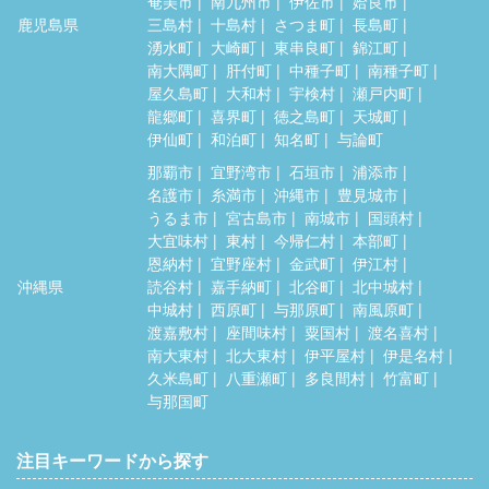
奄美市
南九州市
伊佐市
姶良市
鹿児島県
三島村
十島村
さつま町
長島町
湧水町
大崎町
東串良町
錦江町
南大隅町
肝付町
中種子町
南種子町
屋久島町
大和村
宇検村
瀬戸内町
龍郷町
喜界町
徳之島町
天城町
伊仙町
和泊町
知名町
与論町
那覇市
宜野湾市
石垣市
浦添市
名護市
糸満市
沖縄市
豊見城市
うるま市
宮古島市
南城市
国頭村
大宜味村
東村
今帰仁村
本部町
恩納村
宜野座村
金武町
伊江村
沖縄県
読谷村
嘉手納町
北谷町
北中城村
中城村
西原町
与那原町
南風原町
渡嘉敷村
座間味村
粟国村
渡名喜村
南大東村
北大東村
伊平屋村
伊是名村
久米島町
八重瀬町
多良間村
竹富町
与那国町
注目キーワードから探す