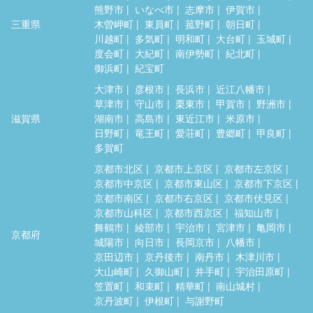
熊野市
いなべ市
志摩市
伊賀市
三重県
木曽岬町
東員町
菰野町
朝日町
川越町
多気町
明和町
大台町
玉城町
度会町
大紀町
南伊勢町
紀北町
御浜町
紀宝町
大津市
彦根市
長浜市
近江八幡市
草津市
守山市
栗東市
甲賀市
野洲市
滋賀県
湖南市
高島市
東近江市
米原市
日野町
竜王町
愛荘町
豊郷町
甲良町
多賀町
京都市北区
京都市上京区
京都市左京区
京都市中京区
京都市東山区
京都市下京区
京都市南区
京都市右京区
京都市伏見区
京都市山科区
京都市西京区
福知山市
舞鶴市
綾部市
宇治市
宮津市
亀岡市
京都府
城陽市
向日市
長岡京市
八幡市
京田辺市
京丹後市
南丹市
木津川市
大山崎町
久御山町
井手町
宇治田原町
笠置町
和束町
精華町
南山城村
京丹波町
伊根町
与謝野町