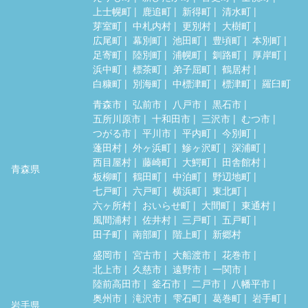
上士幌町
鹿追町
新得町
清水町
芽室町
中札内村
更別村
大樹町
広尾町
幕別町
池田町
豊頃町
本別町
足寄町
陸別町
浦幌町
釧路町
厚岸町
浜中町
標茶町
弟子屈町
鶴居村
白糠町
別海町
中標津町
標津町
羅臼町
青森市
弘前市
八戸市
黒石市
五所川原市
十和田市
三沢市
むつ市
つがる市
平川市
平内町
今別町
蓬田村
外ヶ浜町
鰺ヶ沢町
深浦町
西目屋村
藤崎町
大鰐町
田舎館村
青森県
板柳町
鶴田町
中泊町
野辺地町
七戸町
六戸町
横浜町
東北町
六ヶ所村
おいらせ町
大間町
東通村
風間浦村
佐井村
三戸町
五戸町
田子町
南部町
階上町
新郷村
盛岡市
宮古市
大船渡市
花巻市
北上市
久慈市
遠野市
一関市
陸前高田市
釜石市
二戸市
八幡平市
奥州市
滝沢市
雫石町
葛巻町
岩手町
岩手県