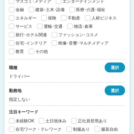
マスコミ･メディア
エンターテインメント
金融
建築･土木･設備
医療･介護･福祉
エネルギー
保険
不動産
人材ビジネス
サービス
運輸･交通
物流･倉庫
旅行･ホテル関連
ファッション･コスメ
住宅･インテリア
映像･音響･マルチメディア
教育
その他
職種
選択
ドライバー
勤務地
選択
指定しない
注目キーワード
未経験OK
土日祝休み
正社員登用あり
在宅ワーク・テレワーク
制服あり
服装自由