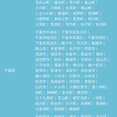
毛呂山町
越生町
滑川町
嵐山町
小川町
川島町
吉見町
鳩山町
ときがわ町
横瀬町
皆野町
長瀞町
小鹿野町
東秩父村
美里町
神川町
上里町
寄居町
宮代町
杉戸町
松伏町
千葉市中央区
千葉市花見川区
千葉市稲毛区
千葉市若葉区
千葉市緑区
千葉市美浜区
銚子市
市川市
船橋市
館山市
木更津市
松戸市
野田市
茂原市
成田市
佐倉市
東金市
旭市
習志野市
柏市
勝浦市
市原市
流山市
八千代市
我孫子市
鴨川市
鎌ケ谷市
千葉県
君津市
富津市
浦安市
四街道市
袖ケ浦市
八街市
印西市
白井市
富里市
南房総市
匝瑳市
香取市
山武市
いすみ市
大網白里市
酒々井町
栄町
神崎町
多古町
東庄町
九十九里町
芝山町
横芝光町
一宮町
睦沢町
長生村
白子町
長柄町
長南町
大多喜町
御宿町
鋸南町
千代田区
中央区
港区
新宿区
文京区