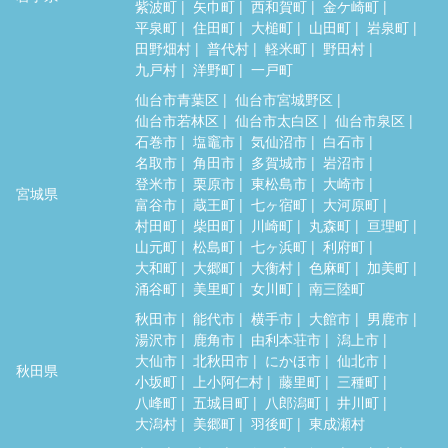
紫波町
矢巾町
西和賀町
金ケ崎町
平泉町
住田町
大槌町
山田町
岩泉町
田野畑村
普代村
軽米町
野田村
九戸村
洋野町
一戸町
仙台市青葉区
仙台市宮城野区
仙台市若林区
仙台市太白区
仙台市泉区
石巻市
塩竈市
気仙沼市
白石市
名取市
角田市
多賀城市
岩沼市
登米市
栗原市
東松島市
大崎市
宮城県
富谷市
蔵王町
七ヶ宿町
大河原町
村田町
柴田町
川崎町
丸森町
亘理町
山元町
松島町
七ヶ浜町
利府町
大和町
大郷町
大衡村
色麻町
加美町
涌谷町
美里町
女川町
南三陸町
秋田市
能代市
横手市
大館市
男鹿市
湯沢市
鹿角市
由利本荘市
潟上市
大仙市
北秋田市
にかほ市
仙北市
秋田県
小坂町
上小阿仁村
藤里町
三種町
八峰町
五城目町
八郎潟町
井川町
大潟村
美郷町
羽後町
東成瀬村