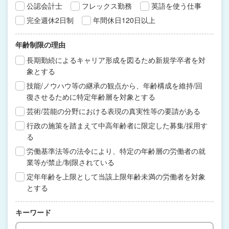
公認会計士
フレックス勤務
英語を使う仕事
完全週休2日制
年間休日120日以上
年齢制限の理由
長期勤続によるキャリア形成を図るため新規学卒者を対
象とする
技能/ノウハウ等の継承の観点から、年齢構成を維持/回
復させるために特定年齢層を対象とする
芸術/芸能の分野における表現の真実性等の要請がある
行政の施策を踏まえて中高年齢者に限定した募集/採用す
る
労働基準法等の法令により、特定の年齢層の労働者の就
業等が禁止/制限されている
定年年齢を上限として当該上限年齢未満の労働者を対象
とする
キーワード