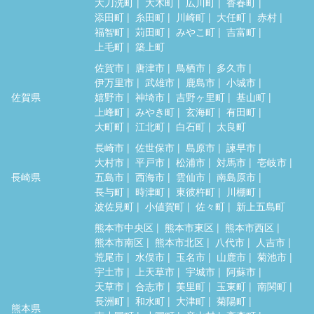
大刀洗町
大木町
広川町
香春町
添田町
糸田町
川崎町
大任町
赤村
福智町
苅田町
みやこ町
吉富町
上毛町
築上町
佐賀市
唐津市
鳥栖市
多久市
伊万里市
武雄市
鹿島市
小城市
佐賀県
嬉野市
神埼市
吉野ヶ里町
基山町
上峰町
みやき町
玄海町
有田町
大町町
江北町
白石町
太良町
長崎市
佐世保市
島原市
諫早市
大村市
平戸市
松浦市
対馬市
壱岐市
長崎県
五島市
西海市
雲仙市
南島原市
長与町
時津町
東彼杵町
川棚町
波佐見町
小値賀町
佐々町
新上五島町
熊本市中央区
熊本市東区
熊本市西区
熊本市南区
熊本市北区
八代市
人吉市
荒尾市
水俣市
玉名市
山鹿市
菊池市
宇土市
上天草市
宇城市
阿蘇市
天草市
合志市
美里町
玉東町
南関町
長洲町
和水町
大津町
菊陽町
熊本県