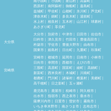
南小国町
小国町
産山村
高森町
西原村
南阿蘇村
御船町
嘉島町
益城町
甲佐町
山都町
氷川町
芦北町
津奈木町
錦町
多良木町
湯前町
水上村
相良村
五木村
山江村
球磨村
あさぎり町
苓北町
大分市
別府市
中津市
日田市
佐伯市
臼杵市
津久見市
竹田市
豊後高田市
大分県
杵築市
宇佐市
豊後大野市
由布市
国東市
姫島村
日出町
九重町
玖珠町
宮崎市
都城市
延岡市
日南市
小林市
日向市
串間市
西都市
えびの市
三股町
高原町
国富町
綾町
高鍋町
宮崎県
新富町
西米良村
木城町
川南町
都農町
門川町
諸塚村
椎葉村
美郷町
高千穂町
日之影町
五ヶ瀬町
鹿児島市
鹿屋市
枕崎市
阿久根市
出水市
指宿市
西之表市
垂水市
薩摩川内市
日置市
曽於市
霧島市
いちき串木野市
南さつま市
志布志市