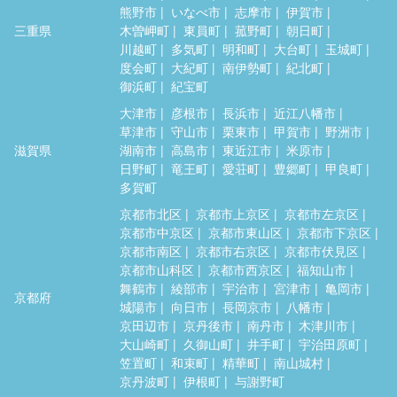
熊野市
いなべ市
志摩市
伊賀市
三重県
木曽岬町
東員町
菰野町
朝日町
川越町
多気町
明和町
大台町
玉城町
度会町
大紀町
南伊勢町
紀北町
御浜町
紀宝町
大津市
彦根市
長浜市
近江八幡市
草津市
守山市
栗東市
甲賀市
野洲市
滋賀県
湖南市
高島市
東近江市
米原市
日野町
竜王町
愛荘町
豊郷町
甲良町
多賀町
京都市北区
京都市上京区
京都市左京区
京都市中京区
京都市東山区
京都市下京区
京都市南区
京都市右京区
京都市伏見区
京都市山科区
京都市西京区
福知山市
舞鶴市
綾部市
宇治市
宮津市
亀岡市
京都府
城陽市
向日市
長岡京市
八幡市
京田辺市
京丹後市
南丹市
木津川市
大山崎町
久御山町
井手町
宇治田原町
笠置町
和束町
精華町
南山城村
京丹波町
伊根町
与謝野町