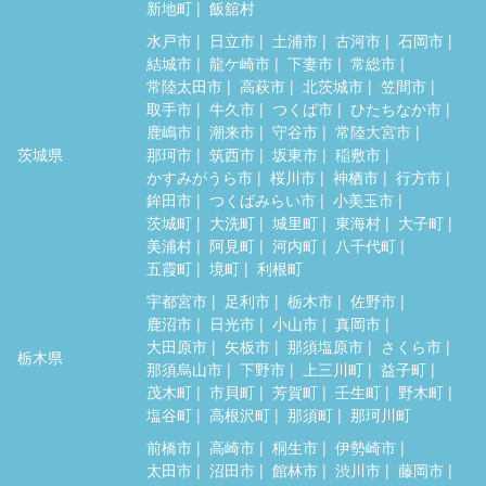
新地町
飯舘村
水戸市
日立市
土浦市
古河市
石岡市
結城市
龍ケ崎市
下妻市
常総市
常陸太田市
高萩市
北茨城市
笠間市
取手市
牛久市
つくば市
ひたちなか市
鹿嶋市
潮来市
守谷市
常陸大宮市
茨城県
那珂市
筑西市
坂東市
稲敷市
かすみがうら市
桜川市
神栖市
行方市
鉾田市
つくばみらい市
小美玉市
茨城町
大洗町
城里町
東海村
大子町
美浦村
阿見町
河内町
八千代町
五霞町
境町
利根町
宇都宮市
足利市
栃木市
佐野市
鹿沼市
日光市
小山市
真岡市
大田原市
矢板市
那須塩原市
さくら市
栃木県
那須烏山市
下野市
上三川町
益子町
茂木町
市貝町
芳賀町
壬生町
野木町
塩谷町
高根沢町
那須町
那珂川町
前橋市
高崎市
桐生市
伊勢崎市
太田市
沼田市
館林市
渋川市
藤岡市