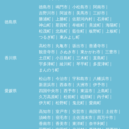
徳島市
鳴門市
小松島市
阿南市
吉野川市
阿波市
美馬市
三好市
勝浦町
上勝町
佐那河内村
石井町
徳島県
神山町
那賀町
牟岐町
美波町
海陽町
松茂町
北島町
藍住町
板野町
上板町
つるぎ町
東みよし町
高松市
丸亀市
坂出市
善通寺市
観音寺市
さぬき市
東かがわ市
三豊市
香川県
土庄町
小豆島町
三木町
直島町
宇多津町
綾川町
琴平町
多度津町
まんのう町
松山市
今治市
宇和島市
八幡浜市
新居浜市
西条市
大洲市
伊予市
愛媛県
四国中央市
西予市
東温市
上島町
久万高原町
松前町
砥部町
内子町
伊方町
松野町
鬼北町
愛南町
高知市
室戸市
安芸市
南国市
土佐市
須崎市
宿毛市
土佐清水市
四万十市
香南市
香美市
東洋町
奈半利町