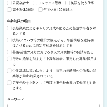
公認会計士
フレックス勤務
英語を使う仕事
完全週休2日制
年間休日120日以上
年齢制限の理由
長期勤続によるキャリア形成を図るため新規学卒者を対
象とする
技能/ノウハウ等の継承の観点から、年齢構成を維持/回
復させるために特定年齢層を対象とする
芸術/芸能の分野における表現の真実性等の要請がある
行政の施策を踏まえて中高年齢者に限定した募集/採用す
る
労働基準法等の法令により、特定の年齢層の労働者の就
業等が禁止/制限されている
定年年齢を上限として当該上限年齢未満の労働者を対象
とする
キーワード