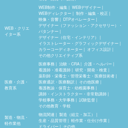
WEB制作・編集
WEBデザイナー
WEBディレクター
制作・編集・校正
映像・音響
DTPオペレーター
デザイナー（ファッション・アクセサリー）・
WEB・クリエ
パタンナー
イター系
デザイナー（住宅・インテリア）
イラストレーター・グラフィックデザイナー
カラーコーディネーター
オフィス設計
その他クリエイティブ系
医療事務
治験・CRA
介護・ヘルパー
看護師・准看護師
研究・開発・検査
薬剤師・栄養士・管理栄養士・医療技術者
医療・介護・
医療通訳・医療翻訳
その他医療
教育系
養護教諭・保育士・幼稚園事務
講師・インストラクター・非常勤講師
学校事務・大学事務
試験監督
その他教育・学校
物流関連
製造（組立・加工）
製造・物流・
生産・品質管理
軽作業・仕分け作業
軽作業他
ドライバー
その他