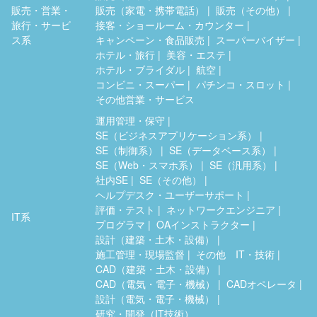
販売・営業・
販売（家電・携帯電話）
販売（その他）
旅行・サービ
接客・ショールーム・カウンター
ス系
キャンペーン・食品販売
スーパーバイザー
ホテル・旅行
美容・エステ
ホテル・ブライダル
航空
コンビニ・スーパー
パチンコ・スロット
その他営業・サービス
運用管理・保守
SE（ビジネスアプリケーション系）
SE（制御系）
SE（データベース系）
SE（Web・スマホ系）
SE（汎用系）
社内SE
SE（その他）
ヘルプデスク・ユーザーサポート
評価・テスト
ネットワークエンジニア
IT系
プログラマ
OAインストラクター
設計（建築・土木・設備）
施工管理・現場監督
その他 IT・技術
CAD（建築・土木・設備）
CAD（電気・電子・機械）
CADオペレータ
設計（電気・電子・機械）
研究・開発（IT技術）