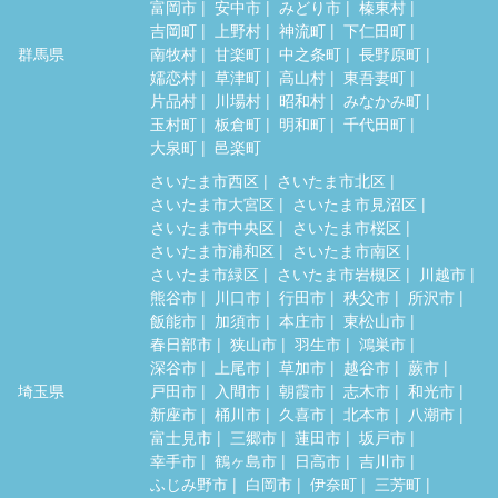
富岡市
安中市
みどり市
榛東村
吉岡町
上野村
神流町
下仁田町
群馬県
南牧村
甘楽町
中之条町
長野原町
嬬恋村
草津町
高山村
東吾妻町
片品村
川場村
昭和村
みなかみ町
玉村町
板倉町
明和町
千代田町
大泉町
邑楽町
さいたま市西区
さいたま市北区
さいたま市大宮区
さいたま市見沼区
さいたま市中央区
さいたま市桜区
さいたま市浦和区
さいたま市南区
さいたま市緑区
さいたま市岩槻区
川越市
熊谷市
川口市
行田市
秩父市
所沢市
飯能市
加須市
本庄市
東松山市
春日部市
狭山市
羽生市
鴻巣市
深谷市
上尾市
草加市
越谷市
蕨市
埼玉県
戸田市
入間市
朝霞市
志木市
和光市
新座市
桶川市
久喜市
北本市
八潮市
富士見市
三郷市
蓮田市
坂戸市
幸手市
鶴ヶ島市
日高市
吉川市
ふじみ野市
白岡市
伊奈町
三芳町