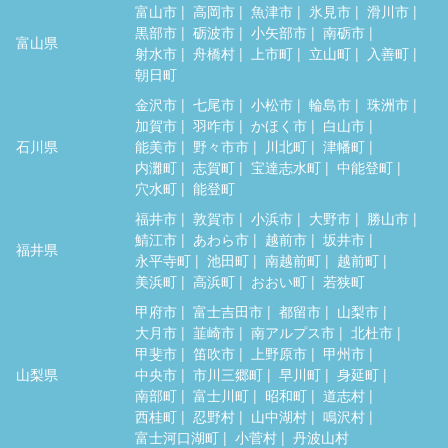
富山市
高岡市
魚津市
氷見市
滑川市
黒部市
砺波市
小矢部市
南砺市
富山県
射水市
舟橋村
上市町
立山町
入善町
朝日町
金沢市
七尾市
小松市
輪島市
珠洲市
加賀市
羽咋市
かほく市
白山市
石川県
能美市
野々市市
川北町
津幡町
内灘町
志賀町
宝達志水町
中能登町
穴水町
能登町
福井市
敦賀市
小浜市
大野市
勝山市
鯖江市
あわら市
越前市
坂井市
福井県
永平寺町
池田町
南越前町
越前町
美浜町
高浜町
おおい町
若狭町
甲府市
富士吉田市
都留市
山梨市
大月市
韮崎市
南アルプス市
北杜市
甲斐市
笛吹市
上野原市
甲州市
山梨県
中央市
市川三郷町
早川町
身延町
南部町
富士川町
昭和町
道志村
西桂町
忍野村
山中湖村
鳴沢村
富士河口湖町
小菅村
丹波山村