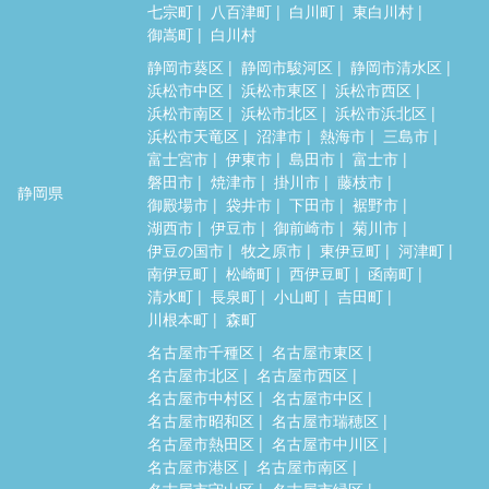
七宗町
八百津町
白川町
東白川村
御嵩町
白川村
静岡市葵区
静岡市駿河区
静岡市清水区
浜松市中区
浜松市東区
浜松市西区
浜松市南区
浜松市北区
浜松市浜北区
浜松市天竜区
沼津市
熱海市
三島市
富士宮市
伊東市
島田市
富士市
磐田市
焼津市
掛川市
藤枝市
静岡県
御殿場市
袋井市
下田市
裾野市
湖西市
伊豆市
御前崎市
菊川市
伊豆の国市
牧之原市
東伊豆町
河津町
南伊豆町
松崎町
西伊豆町
函南町
清水町
長泉町
小山町
吉田町
川根本町
森町
名古屋市千種区
名古屋市東区
名古屋市北区
名古屋市西区
名古屋市中村区
名古屋市中区
名古屋市昭和区
名古屋市瑞穂区
名古屋市熱田区
名古屋市中川区
名古屋市港区
名古屋市南区
名古屋市守山区
名古屋市緑区