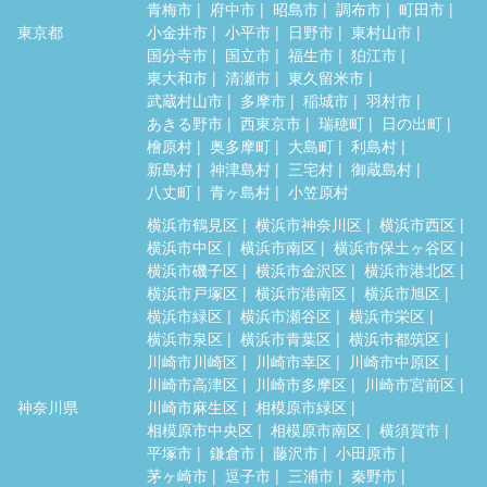
青梅市
府中市
昭島市
調布市
町田市
東京都
小金井市
小平市
日野市
東村山市
国分寺市
国立市
福生市
狛江市
東大和市
清瀬市
東久留米市
武蔵村山市
多摩市
稲城市
羽村市
あきる野市
西東京市
瑞穂町
日の出町
檜原村
奥多摩町
大島町
利島村
新島村
神津島村
三宅村
御蔵島村
八丈町
青ヶ島村
小笠原村
横浜市鶴見区
横浜市神奈川区
横浜市西区
横浜市中区
横浜市南区
横浜市保土ヶ谷区
横浜市磯子区
横浜市金沢区
横浜市港北区
横浜市戸塚区
横浜市港南区
横浜市旭区
横浜市緑区
横浜市瀬谷区
横浜市栄区
横浜市泉区
横浜市青葉区
横浜市都筑区
川崎市川崎区
川崎市幸区
川崎市中原区
川崎市高津区
川崎市多摩区
川崎市宮前区
神奈川県
川崎市麻生区
相模原市緑区
相模原市中央区
相模原市南区
横須賀市
平塚市
鎌倉市
藤沢市
小田原市
茅ヶ崎市
逗子市
三浦市
秦野市