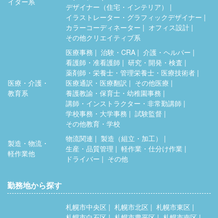
イター系
デザイナー（住宅・インテリア）
イラストレーター・グラフィックデザイナー
カラーコーディネーター
オフィス設計
その他クリエイティブ系
医療事務
治験・CRA
介護・ヘルパー
看護師・准看護師
研究・開発・検査
薬剤師・栄養士・管理栄養士・医療技術者
医療・介護・
医療通訳・医療翻訳
その他医療
教育系
養護教諭・保育士・幼稚園事務
講師・インストラクター・非常勤講師
学校事務・大学事務
試験監督
その他教育・学校
物流関連
製造（組立・加工）
製造・物流・
生産・品質管理
軽作業・仕分け作業
軽作業他
ドライバー
その他
勤務地から探す
札幌市中央区
札幌市北区
札幌市東区
札幌市白石区
札幌市豊平区
札幌市南区