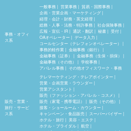
一般事務
営業事務
貿易・国際事務
企画・営業企画・マーケティング
経理・会計・財務・英文経理
総務・人事・法務・特許事務
社会保険事務
広報・宣伝・IR
通訳・翻訳
秘書
受付
事務・オフィ
OAオペレーター
データ入力
ス系
コールセンター（テレフォンオペレーター）
事務的軽作業
金融事務（銀行）
金融事務（証券）
金融事務（生保・損保）
金融事務（その他）
学校事務
アパレル事務
その他オフィスワーク・事務
テレマーケティング・テレアポインター
営業・企画営業・ラウンダー
営業アシスタント
販売（ファッション・アパレル・コスメ）
販売・営業・
販売（家電・携帯電話）
販売（その他）
旅行・サービ
接客・ショールーム・カウンター
ス系
キャンペーン・食品販売
スーパーバイザー
ホテル・旅行
美容・エステ
ホテル・ブライダル
航空