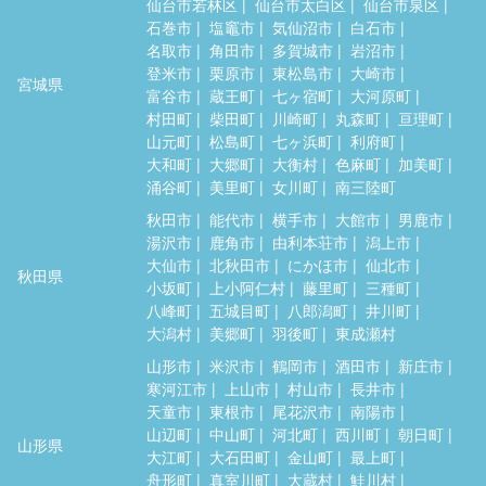
仙台市若林区
仙台市太白区
仙台市泉区
石巻市
塩竈市
気仙沼市
白石市
名取市
角田市
多賀城市
岩沼市
登米市
栗原市
東松島市
大崎市
宮城県
富谷市
蔵王町
七ヶ宿町
大河原町
村田町
柴田町
川崎町
丸森町
亘理町
山元町
松島町
七ヶ浜町
利府町
大和町
大郷町
大衡村
色麻町
加美町
涌谷町
美里町
女川町
南三陸町
秋田市
能代市
横手市
大館市
男鹿市
湯沢市
鹿角市
由利本荘市
潟上市
大仙市
北秋田市
にかほ市
仙北市
秋田県
小坂町
上小阿仁村
藤里町
三種町
八峰町
五城目町
八郎潟町
井川町
大潟村
美郷町
羽後町
東成瀬村
山形市
米沢市
鶴岡市
酒田市
新庄市
寒河江市
上山市
村山市
長井市
天童市
東根市
尾花沢市
南陽市
山辺町
中山町
河北町
西川町
朝日町
山形県
大江町
大石田町
金山町
最上町
舟形町
真室川町
大蔵村
鮭川村