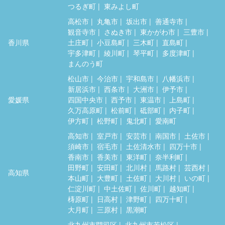
つるぎ町
東みよし町
高松市
丸亀市
坂出市
善通寺市
観音寺市
さぬき市
東かがわ市
三豊市
香川県
土庄町
小豆島町
三木町
直島町
宇多津町
綾川町
琴平町
多度津町
まんのう町
松山市
今治市
宇和島市
八幡浜市
新居浜市
西条市
大洲市
伊予市
愛媛県
四国中央市
西予市
東温市
上島町
久万高原町
松前町
砥部町
内子町
伊方町
松野町
鬼北町
愛南町
高知市
室戸市
安芸市
南国市
土佐市
須崎市
宿毛市
土佐清水市
四万十市
香南市
香美市
東洋町
奈半利町
田野町
安田町
北川村
馬路村
芸西村
高知県
本山町
大豊町
土佐町
大川村
いの町
仁淀川町
中土佐町
佐川町
越知町
梼原町
日高村
津野町
四万十町
大月町
三原村
黒潮町
北九州市門司区
北九州市若松区