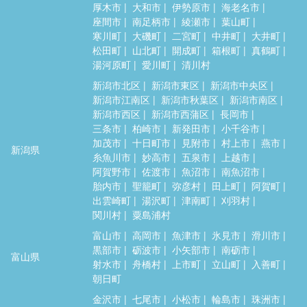
厚木市
大和市
伊勢原市
海老名市
座間市
南足柄市
綾瀬市
葉山町
寒川町
大磯町
二宮町
中井町
大井町
松田町
山北町
開成町
箱根町
真鶴町
湯河原町
愛川町
清川村
新潟市北区
新潟市東区
新潟市中央区
新潟市江南区
新潟市秋葉区
新潟市南区
新潟市西区
新潟市西蒲区
長岡市
三条市
柏崎市
新発田市
小千谷市
加茂市
十日町市
見附市
村上市
燕市
新潟県
糸魚川市
妙高市
五泉市
上越市
阿賀野市
佐渡市
魚沼市
南魚沼市
胎内市
聖籠町
弥彦村
田上町
阿賀町
出雲崎町
湯沢町
津南町
刈羽村
関川村
粟島浦村
富山市
高岡市
魚津市
氷見市
滑川市
黒部市
砺波市
小矢部市
南砺市
富山県
射水市
舟橋村
上市町
立山町
入善町
朝日町
金沢市
七尾市
小松市
輪島市
珠洲市