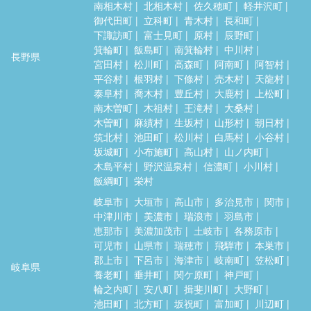
南相木村
北相木村
佐久穂町
軽井沢町
御代田町
立科町
青木村
長和町
下諏訪町
富士見町
原村
辰野町
箕輪町
飯島町
南箕輪村
中川村
長野県
宮田村
松川町
高森町
阿南町
阿智村
平谷村
根羽村
下條村
売木村
天龍村
泰阜村
喬木村
豊丘村
大鹿村
上松町
南木曽町
木祖村
王滝村
大桑村
木曽町
麻績村
生坂村
山形村
朝日村
筑北村
池田町
松川村
白馬村
小谷村
坂城町
小布施町
高山村
山ノ内町
木島平村
野沢温泉村
信濃町
小川村
飯綱町
栄村
岐阜市
大垣市
高山市
多治見市
関市
中津川市
美濃市
瑞浪市
羽島市
恵那市
美濃加茂市
土岐市
各務原市
可児市
山県市
瑞穂市
飛騨市
本巣市
郡上市
下呂市
海津市
岐南町
笠松町
岐阜県
養老町
垂井町
関ケ原町
神戸町
輪之内町
安八町
揖斐川町
大野町
池田町
北方町
坂祝町
富加町
川辺町