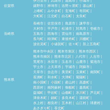
伊万里市
武雄市
鹿島市
小城市
佐賀県
嬉野市
神埼市
吉野ヶ里町
基山町
上峰町
みやき町
玄海町
有田町
大町町
江北町
白石町
太良町
長崎市
佐世保市
島原市
諫早市
大村市
平戸市
松浦市
対馬市
壱岐市
長崎県
五島市
西海市
雲仙市
南島原市
長与町
時津町
東彼杵町
川棚町
波佐見町
小値賀町
佐々町
新上五島町
熊本市中央区
熊本市東区
熊本市西区
熊本市南区
熊本市北区
八代市
人吉市
荒尾市
水俣市
玉名市
山鹿市
菊池市
宇土市
上天草市
宇城市
阿蘇市
天草市
合志市
美里町
玉東町
南関町
長洲町
和水町
大津町
菊陽町
熊本県
南小国町
小国町
産山村
高森町
西原村
南阿蘇村
御船町
嘉島町
益城町
甲佐町
山都町
氷川町
芦北町
津奈木町
錦町
多良木町
湯前町
水上村
相良村
五木村
山江村
球磨村
あさぎり町
苓北町