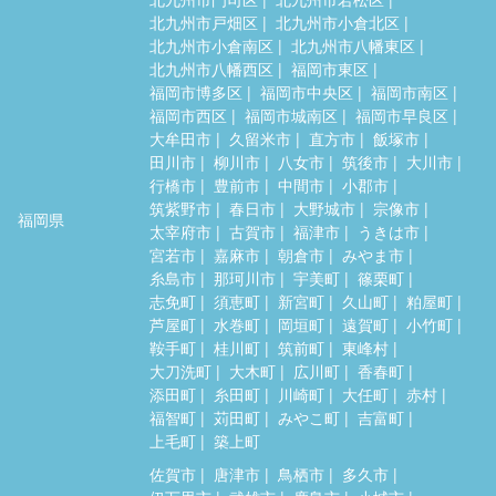
北九州市戸畑区
北九州市小倉北区
北九州市小倉南区
北九州市八幡東区
北九州市八幡西区
福岡市東区
福岡市博多区
福岡市中央区
福岡市南区
福岡市西区
福岡市城南区
福岡市早良区
大牟田市
久留米市
直方市
飯塚市
田川市
柳川市
八女市
筑後市
大川市
行橋市
豊前市
中間市
小郡市
筑紫野市
春日市
大野城市
宗像市
福岡県
太宰府市
古賀市
福津市
うきは市
宮若市
嘉麻市
朝倉市
みやま市
糸島市
那珂川市
宇美町
篠栗町
志免町
須恵町
新宮町
久山町
粕屋町
芦屋町
水巻町
岡垣町
遠賀町
小竹町
鞍手町
桂川町
筑前町
東峰村
大刀洗町
大木町
広川町
香春町
添田町
糸田町
川崎町
大任町
赤村
福智町
苅田町
みやこ町
吉富町
上毛町
築上町
佐賀市
唐津市
鳥栖市
多久市