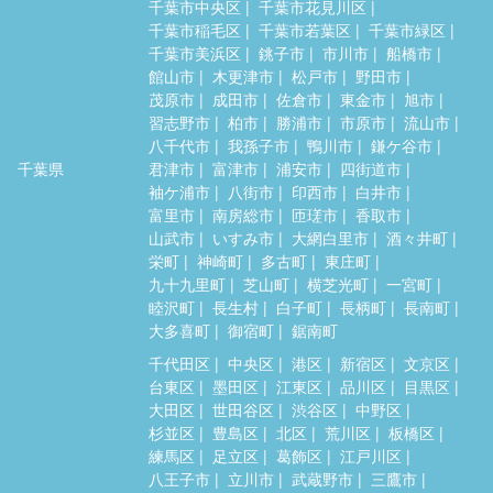
千葉市中央区
千葉市花見川区
千葉市稲毛区
千葉市若葉区
千葉市緑区
千葉市美浜区
銚子市
市川市
船橋市
館山市
木更津市
松戸市
野田市
茂原市
成田市
佐倉市
東金市
旭市
習志野市
柏市
勝浦市
市原市
流山市
八千代市
我孫子市
鴨川市
鎌ケ谷市
千葉県
君津市
富津市
浦安市
四街道市
袖ケ浦市
八街市
印西市
白井市
富里市
南房総市
匝瑳市
香取市
山武市
いすみ市
大網白里市
酒々井町
栄町
神崎町
多古町
東庄町
九十九里町
芝山町
横芝光町
一宮町
睦沢町
長生村
白子町
長柄町
長南町
大多喜町
御宿町
鋸南町
千代田区
中央区
港区
新宿区
文京区
台東区
墨田区
江東区
品川区
目黒区
大田区
世田谷区
渋谷区
中野区
杉並区
豊島区
北区
荒川区
板橋区
練馬区
足立区
葛飾区
江戸川区
八王子市
立川市
武蔵野市
三鷹市