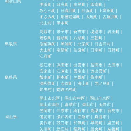
和歌山県
美浜町
日高町
由良町
印南町
みなべ町
日高川町
白浜町
上富田町
すさみ町
那智勝浦町
太地町
古座川町
北山村
串本町
鳥取市
米子市
倉吉市
境港市
岩美町
若桜町
智頭町
八頭町
三朝町
鳥取県
湯梨浜町
琴浦町
北栄町
日吉津村
大山町
南部町
伯耆町
日南町
日野町
江府町
松江市
浜田市
出雲市
益田市
大田市
安来市
江津市
雲南市
奥出雲町
島根県
飯南町
川本町
美郷町
邑南町
津和野町
吉賀町
海士町
西ノ島町
知夫村
隠岐の島町
岡山市北区
岡山市中区
岡山市東区
岡山市南区
倉敷市
津山市
玉野市
笠岡市
井原市
総社市
高梁市
新見市
岡山県
備前市
瀬戸内市
赤磐市
真庭市
美作市
浅口市
和気町
早島町
里庄町
矢掛町
新庄村
鏡野町
勝央町
奈義町