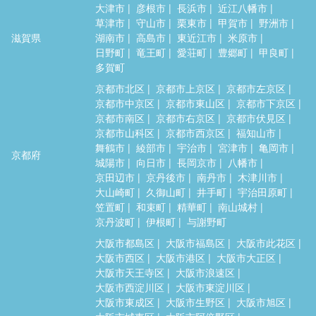
大津市
彦根市
長浜市
近江八幡市
草津市
守山市
栗東市
甲賀市
野洲市
滋賀県
湖南市
高島市
東近江市
米原市
日野町
竜王町
愛荘町
豊郷町
甲良町
多賀町
京都市北区
京都市上京区
京都市左京区
京都市中京区
京都市東山区
京都市下京区
京都市南区
京都市右京区
京都市伏見区
京都市山科区
京都市西京区
福知山市
舞鶴市
綾部市
宇治市
宮津市
亀岡市
京都府
城陽市
向日市
長岡京市
八幡市
京田辺市
京丹後市
南丹市
木津川市
大山崎町
久御山町
井手町
宇治田原町
笠置町
和束町
精華町
南山城村
京丹波町
伊根町
与謝野町
大阪市都島区
大阪市福島区
大阪市此花区
大阪市西区
大阪市港区
大阪市大正区
大阪市天王寺区
大阪市浪速区
大阪市西淀川区
大阪市東淀川区
大阪市東成区
大阪市生野区
大阪市旭区