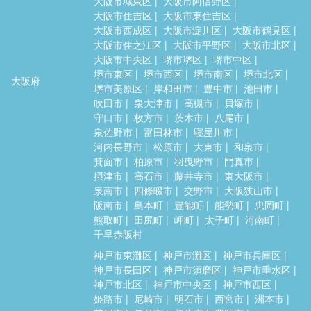
大阪市城東区
大阪市阿倍野区
大阪市住吉区
大阪市東住吉区
大阪市西成区
大阪市淀川区
大阪市鶴見区
大阪市住之江区
大阪市平野区
大阪市北区
大阪市中央区
堺市堺区
堺市中区
堺市東区
堺市西区
堺市南区
堺市北区
大阪府
堺市美原区
岸和田市
豊中市
池田市
吹田市
泉大津市
高槻市
貝塚市
守口市
枚方市
茨木市
八尾市
泉佐野市
富田林市
寝屋川市
河内長野市
松原市
大東市
和泉市
箕面市
柏原市
羽曳野市
門真市
摂津市
高石市
藤井寺市
東大阪市
泉南市
四條畷市
交野市
大阪狭山市
阪南市
島本町
豊能町
能勢町
忠岡町
熊取町
田尻町
岬町
太子町
河南町
千早赤阪村
神戸市東灘区
神戸市灘区
神戸市兵庫区
神戸市長田区
神戸市須磨区
神戸市垂水区
神戸市北区
神戸市中央区
神戸市西区
姫路市
尼崎市
明石市
西宮市
洲本市