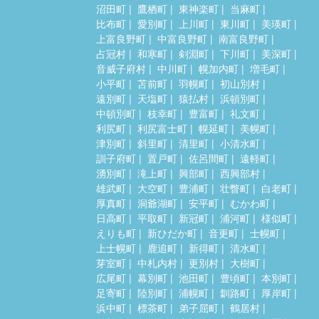
沼田町
鷹栖町
東神楽町
当麻町
比布町
愛別町
上川町
東川町
美瑛町
上富良野町
中富良野町
南富良野町
占冠村
和寒町
剣淵町
下川町
美深町
音威子府村
中川町
幌加内町
増毛町
小平町
苫前町
羽幌町
初山別村
遠別町
天塩町
猿払村
浜頓別町
中頓別町
枝幸町
豊富町
礼文町
利尻町
利尻富士町
幌延町
美幌町
津別町
斜里町
清里町
小清水町
訓子府町
置戸町
佐呂間町
遠軽町
湧別町
滝上町
興部町
西興部村
雄武町
大空町
豊浦町
壮瞥町
白老町
厚真町
洞爺湖町
安平町
むかわ町
日高町
平取町
新冠町
浦河町
様似町
えりも町
新ひだか町
音更町
士幌町
上士幌町
鹿追町
新得町
清水町
芽室町
中札内村
更別村
大樹町
広尾町
幕別町
池田町
豊頃町
本別町
足寄町
陸別町
浦幌町
釧路町
厚岸町
浜中町
標茶町
弟子屈町
鶴居村