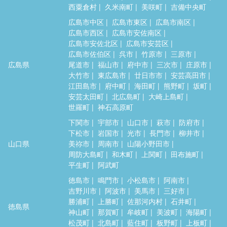
西粟倉村
久米南町
美咲町
吉備中央町
広島市中区
広島市東区
広島市南区
広島市西区
広島市安佐南区
広島市安佐北区
広島市安芸区
広島市佐伯区
呉市
竹原市
三原市
広島県
尾道市
福山市
府中市
三次市
庄原市
大竹市
東広島市
廿日市市
安芸高田市
江田島市
府中町
海田町
熊野町
坂町
安芸太田町
北広島町
大崎上島町
世羅町
神石高原町
下関市
宇部市
山口市
萩市
防府市
下松市
岩国市
光市
長門市
柳井市
山口県
美祢市
周南市
山陽小野田市
周防大島町
和木町
上関町
田布施町
平生町
阿武町
徳島市
鳴門市
小松島市
阿南市
吉野川市
阿波市
美馬市
三好市
勝浦町
上勝町
佐那河内村
石井町
徳島県
神山町
那賀町
牟岐町
美波町
海陽町
松茂町
北島町
藍住町
板野町
上板町