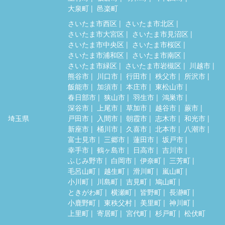
大泉町
邑楽町
さいたま市西区
さいたま市北区
さいたま市大宮区
さいたま市見沼区
さいたま市中央区
さいたま市桜区
さいたま市浦和区
さいたま市南区
さいたま市緑区
さいたま市岩槻区
川越市
熊谷市
川口市
行田市
秩父市
所沢市
飯能市
加須市
本庄市
東松山市
春日部市
狭山市
羽生市
鴻巣市
深谷市
上尾市
草加市
越谷市
蕨市
埼玉県
戸田市
入間市
朝霞市
志木市
和光市
新座市
桶川市
久喜市
北本市
八潮市
富士見市
三郷市
蓮田市
坂戸市
幸手市
鶴ヶ島市
日高市
吉川市
ふじみ野市
白岡市
伊奈町
三芳町
毛呂山町
越生町
滑川町
嵐山町
小川町
川島町
吉見町
鳩山町
ときがわ町
横瀬町
皆野町
長瀞町
小鹿野町
東秩父村
美里町
神川町
上里町
寄居町
宮代町
杉戸町
松伏町