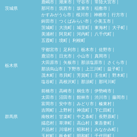
鹿嶋市
潮来市
守谷市
常陸大宮市
茨城県
那珂市
筑西市
坂東市
稲敷市
かすみがうら市
桜川市
神栖市
行方市
鉾田市
つくばみらい市
小美玉市
茨城町
大洗町
城里町
東海村
大子町
美浦村
阿見町
河内町
八千代町
五霞町
境町
利根町
宇都宮市
足利市
栃木市
佐野市
鹿沼市
日光市
小山市
真岡市
大田原市
矢板市
那須塩原市
さくら市
栃木県
那須烏山市
下野市
上三川町
益子町
茂木町
市貝町
芳賀町
壬生町
野木町
塩谷町
高根沢町
那須町
那珂川町
前橋市
高崎市
桐生市
伊勢崎市
太田市
沼田市
館林市
渋川市
藤岡市
富岡市
安中市
みどり市
榛東村
吉岡町
上野村
神流町
下仁田町
群馬県
南牧村
甘楽町
中之条町
長野原町
嬬恋村
草津町
高山村
東吾妻町
片品村
川場村
昭和村
みなかみ町
玉村町
板倉町
明和町
千代田町