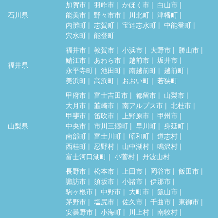
加賀市
羽咋市
かほく市
白山市
石川県
能美市
野々市市
川北町
津幡町
内灘町
志賀町
宝達志水町
中能登町
穴水町
能登町
福井市
敦賀市
小浜市
大野市
勝山市
鯖江市
あわら市
越前市
坂井市
福井県
永平寺町
池田町
南越前町
越前町
美浜町
高浜町
おおい町
若狭町
甲府市
富士吉田市
都留市
山梨市
大月市
韮崎市
南アルプス市
北杜市
甲斐市
笛吹市
上野原市
甲州市
山梨県
中央市
市川三郷町
早川町
身延町
南部町
富士川町
昭和町
道志村
西桂町
忍野村
山中湖村
鳴沢村
富士河口湖町
小菅村
丹波山村
長野市
松本市
上田市
岡谷市
飯田市
諏訪市
須坂市
小諸市
伊那市
駒ヶ根市
中野市
大町市
飯山市
茅野市
塩尻市
佐久市
千曲市
東御市
安曇野市
小海町
川上村
南牧村