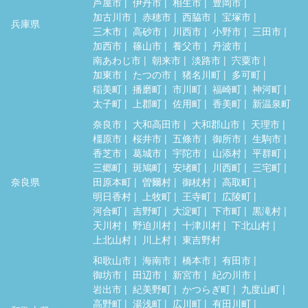
芦屋市
伊丹市
相生市
豊岡市
加古川市
赤穂市
西脇市
宝塚市
兵庫県
三木市
高砂市
川西市
小野市
三田市
加西市
篠山市
養父市
丹波市
南あわじ市
朝来市
淡路市
宍粟市
加東市
たつの市
猪名川町
多可町
稲美町
播磨町
市川町
福崎町
神河町
太子町
上郡町
佐用町
香美町
新温泉町
奈良市
大和高田市
大和郡山市
天理市
橿原市
桜井市
五條市
御所市
生駒市
香芝市
葛城市
宇陀市
山添村
平群町
三郷町
斑鳩町
安堵町
川西町
三宅町
奈良県
田原本町
曽爾村
御杖村
高取町
明日香村
上牧町
王寺町
広陵町
河合町
吉野町
大淀町
下市町
黒滝村
天川村
野迫川村
十津川村
下北山村
上北山村
川上村
東吉野村
和歌山市
海南市
橋本市
有田市
御坊市
田辺市
新宮市
紀の川市
岩出市
紀美野町
かつらぎ町
九度山町
高野町
湯浅町
広川町
有田川町