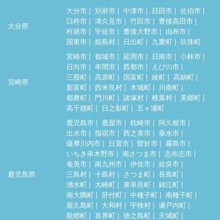
大分市
別府市
中津市
日田市
佐伯市
臼杵市
津久見市
竹田市
豊後高田市
大分県
杵築市
宇佐市
豊後大野市
由布市
国東市
姫島村
日出町
九重町
玖珠町
宮崎市
都城市
延岡市
日南市
小林市
日向市
串間市
西都市
えびの市
三股町
高原町
国富町
綾町
高鍋町
宮崎県
新富町
西米良村
木城町
川南町
都農町
門川町
諸塚村
椎葉村
美郷町
高千穂町
日之影町
五ヶ瀬町
鹿児島市
鹿屋市
枕崎市
阿久根市
出水市
指宿市
西之表市
垂水市
薩摩川内市
日置市
曽於市
霧島市
いちき串木野市
南さつま市
志布志市
奄美市
南九州市
伊佐市
姶良市
鹿児島県
三島村
十島村
さつま町
長島町
湧水町
大崎町
東串良町
錦江町
南大隅町
肝付町
中種子町
南種子町
屋久島町
大和村
宇検村
瀬戸内町
龍郷町
喜界町
徳之島町
天城町