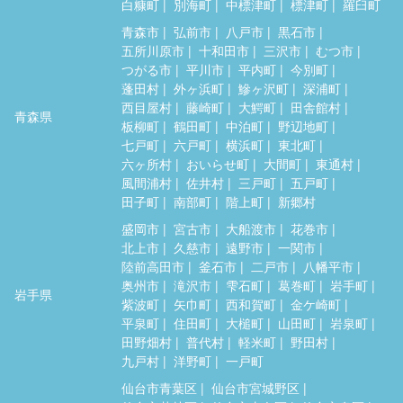
白糠町
別海町
中標津町
標津町
羅臼町
青森市
弘前市
八戸市
黒石市
五所川原市
十和田市
三沢市
むつ市
つがる市
平川市
平内町
今別町
蓬田村
外ヶ浜町
鰺ヶ沢町
深浦町
西目屋村
藤崎町
大鰐町
田舎館村
青森県
板柳町
鶴田町
中泊町
野辺地町
七戸町
六戸町
横浜町
東北町
六ヶ所村
おいらせ町
大間町
東通村
風間浦村
佐井村
三戸町
五戸町
田子町
南部町
階上町
新郷村
盛岡市
宮古市
大船渡市
花巻市
北上市
久慈市
遠野市
一関市
陸前高田市
釜石市
二戸市
八幡平市
奥州市
滝沢市
雫石町
葛巻町
岩手町
岩手県
紫波町
矢巾町
西和賀町
金ケ崎町
平泉町
住田町
大槌町
山田町
岩泉町
田野畑村
普代村
軽米町
野田村
九戸村
洋野町
一戸町
仙台市青葉区
仙台市宮城野区