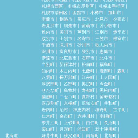
札幌市西区
札幌市厚別区
札幌市手稲区
札幌市清田区
函館市
小樽市
旭川市
室蘭市
釧路市
帯広市
北見市
夕張市
岩見沢市
網走市
留萌市
苫小牧市
稚内市
美唄市
芦別市
江別市
赤平市
紋別市
士別市
名寄市
三笠市
根室市
千歳市
滝川市
砂川市
歌志内市
深川市
富良野市
登別市
恵庭市
伊達市
北広島市
石狩市
北斗市
当別町
新篠津村
松前町
福島町
知内町
木古内町
七飯町
鹿部町
森町
八雲町
長万部町
江差町
上ノ国町
厚沢部町
乙部町
奥尻町
今金町
せたな町
島牧村
寿都町
黒松内町
蘭越町
ニセコ町
真狩村
留寿都村
喜茂別町
京極町
倶知安町
共和町
岩内町
泊村
神恵内村
積丹町
古平町
仁木町
余市町
赤井川村
南幌町
奈井江町
上砂川町
由仁町
長沼町
栗山町
月形町
浦臼町
新十津川町
北海道
妹背牛町
秩父別町
雨竜町
北竜町