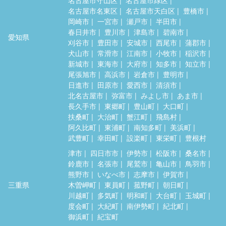
名古屋市名東区
名古屋市天白区
豊橋市
岡崎市
一宮市
瀬戸市
半田市
春日井市
豊川市
津島市
碧南市
愛知県
刈谷市
豊田市
安城市
西尾市
蒲郡市
犬山市
常滑市
江南市
小牧市
稲沢市
新城市
東海市
大府市
知多市
知立市
尾張旭市
高浜市
岩倉市
豊明市
日進市
田原市
愛西市
清須市
北名古屋市
弥富市
みよし市
あま市
長久手市
東郷町
豊山町
大口町
扶桑町
大治町
蟹江町
飛島村
阿久比町
東浦町
南知多町
美浜町
武豊町
幸田町
設楽町
東栄町
豊根村
津市
四日市市
伊勢市
松阪市
桑名市
鈴鹿市
名張市
尾鷲市
亀山市
鳥羽市
熊野市
いなべ市
志摩市
伊賀市
三重県
木曽岬町
東員町
菰野町
朝日町
川越町
多気町
明和町
大台町
玉城町
度会町
大紀町
南伊勢町
紀北町
御浜町
紀宝町