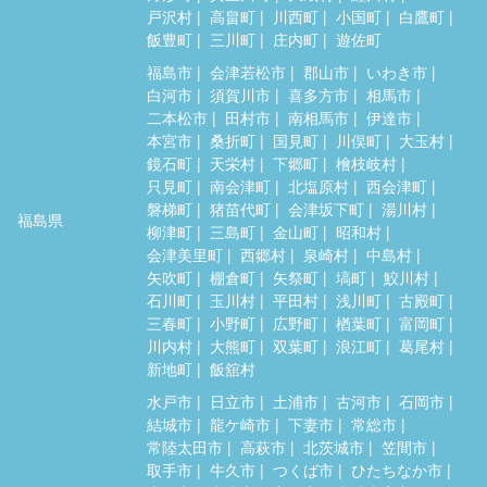
戸沢村
高畠町
川西町
小国町
白鷹町
飯豊町
三川町
庄内町
遊佐町
福島市
会津若松市
郡山市
いわき市
白河市
須賀川市
喜多方市
相馬市
二本松市
田村市
南相馬市
伊達市
本宮市
桑折町
国見町
川俣町
大玉村
鏡石町
天栄村
下郷町
檜枝岐村
只見町
南会津町
北塩原村
西会津町
磐梯町
猪苗代町
会津坂下町
湯川村
福島県
柳津町
三島町
金山町
昭和村
会津美里町
西郷村
泉崎村
中島村
矢吹町
棚倉町
矢祭町
塙町
鮫川村
石川町
玉川村
平田村
浅川町
古殿町
三春町
小野町
広野町
楢葉町
富岡町
川内村
大熊町
双葉町
浪江町
葛尾村
新地町
飯舘村
水戸市
日立市
土浦市
古河市
石岡市
結城市
龍ケ崎市
下妻市
常総市
常陸太田市
高萩市
北茨城市
笠間市
取手市
牛久市
つくば市
ひたちなか市