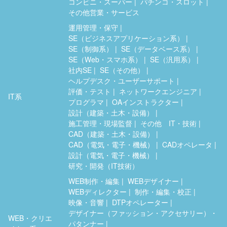
コンビニ・スーパー
パチンコ・スロット
その他営業・サービス
運用管理・保守
SE（ビジネスアプリケーション系）
SE（制御系）
SE（データベース系）
SE（Web・スマホ系）
SE（汎用系）
社内SE
SE（その他）
ヘルプデスク・ユーザーサポート
評価・テスト
ネットワークエンジニア
IT系
プログラマ
OAインストラクター
設計（建築・土木・設備）
施工管理・現場監督
その他 IT・技術
CAD（建築・土木・設備）
CAD（電気・電子・機械）
CADオペレータ
設計（電気・電子・機械）
研究・開発（IT技術）
WEB制作・編集
WEBデザイナー
WEBディレクター
制作・編集・校正
映像・音響
DTPオペレーター
デザイナー（ファッション・アクセサリー）・
WEB・クリエ
パタンナー