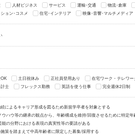
産
人材ビジネス
サービス
運輸･交通
物流･倉庫
ション･コスメ
住宅･インテリア
映像･音響･マルチメディア
い
OK
土日祝休み
正社員登用あり
在宅ワーク・テレワー
会計士
フレックス勤務
英語を使う仕事
完全週休2日制
勤続によるキャリア形成を図るため新規学卒者を対象とする
/ノウハウ等の継承の観点から、年齢構成を維持/回復させるために特定年
/芸能の分野における表現の真実性等の要請がある
の施策を踏まえて中高年齢者に限定した募集/採用する