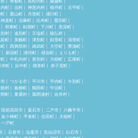
牧村
寿都町
黒松内町
蘭越町
岩内町
泊村
神恵内村
積丹町
古平町
沼町
栗山町
月形町
浦臼町
東神楽町
当麻町
比布町
愛別町
和寒町
剣淵町
下川町
美深町
山別村
遠別町
天塩町
猿払村
幌延町
美幌町
津別町
斜里町
清里町
部町
西興部村
雄武町
大空町
豊浦町
町
新冠町
浦河町
様似町
えりも町
室町
中札内村
更別村
大樹町
広尾町
厚岸町
浜中町
標茶町
弟子屈町
つ市
つがる市
平川市
平内町
今別町
舎館村
板柳町
鶴田町
中泊町
大間町
東通村
風間浦村
佐井村
陸前高田市
釜石市
二戸市
八幡平市
金ケ崎町
平泉町
住田町
大槌町
一戸町
区
石巻市
塩竈市
気仙沼市
白石市