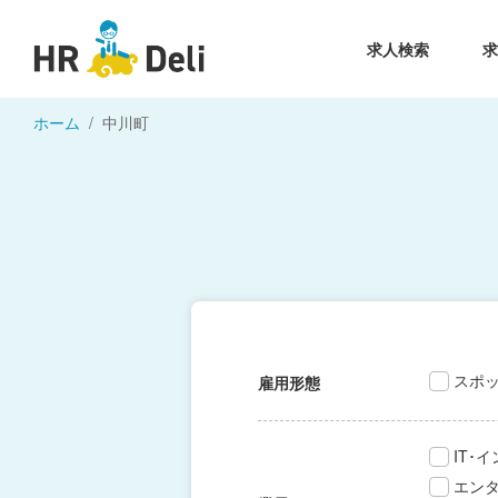
求人検索
ホーム
中川町
スポ
雇用形態
IT･
エン