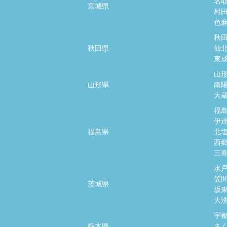
名
宮城県
村
色
秋
秋田県
仙
東
山
山形県
南
大
福
伊
福島県
北
西
三
水
笠
茨城県
坂
大
宇
栃木県
さ