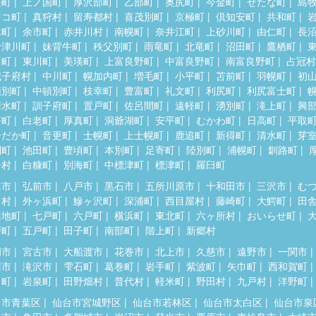
差町
上ノ国町
厚沢部町
乙部町
奥尻町
今金町
せたな町
島
セコ町
真狩村
留寿都村
喜茂別町
京極町
倶知安町
共和町
木町
余市町
赤井川村
南幌町
奈井江町
上砂川町
由仁町
長
十津川町
妹背牛町
秩父別町
雨竜町
北竜町
沼田町
鷹栖町
川町
東川町
美瑛町
上富良野町
中富良野町
南富良野町
占冠村
威子府村
中川町
幌加内町
増毛町
小平町
苫前町
羽幌町
初
頓別町
中頓別町
枝幸町
豊富町
礼文町
利尻町
利尻富士町
清水町
訓子府町
置戸町
佐呂間町
遠軽町
湧別町
滝上町
興
瞥町
白老町
厚真町
洞爺湖町
安平町
むかわ町
日高町
平取
ひだか町
音更町
士幌町
上士幌町
鹿追町
新得町
清水町
芽
別町
池田町
豊頃町
本別町
足寄町
陸別町
浦幌町
釧路町
居村
白糠町
別海町
中標津町
標津町
羅臼町
森市
弘前市
八戸市
黒石市
五所川原市
十和田市
三沢市
む
田村
外ヶ浜町
鰺ヶ沢町
深浦町
西目屋村
藤崎町
大鰐町
田
辺地町
七戸町
六戸町
横浜町
東北町
六ヶ所村
おいらせ町
戸町
五戸町
田子町
南部町
階上町
新郷村
岡市
宮古市
大船渡市
花巻市
北上市
久慈市
遠野市
一関市
州市
滝沢市
雫石町
葛巻町
岩手町
紫波町
矢巾町
西和賀町
田町
岩泉町
田野畑村
普代村
軽米町
野田村
九戸村
洋野町
台市青葉区
仙台市宮城野区
仙台市若林区
仙台市太白区
仙台市泉