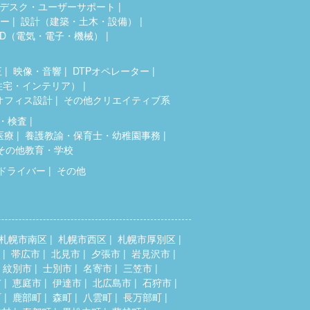
デスク・ユーザーサポート
ター
設計（建築・土木・設備）
AD（電気・電子・機械）
正
映像・音響
DTPオペレーター
住宅・インテリア）
オフィス設計
その他クリエイティブ系
・検査
医療
養護教諭・保育士・幼稚園事務
その他教育・学校
ドライバー
その他
札幌市南区
札幌市西区
札幌市厚別区
帯広市
北見市
夕張市
岩見沢市
紋別市
士別市
名寄市
三笠市
市
恵庭市
伊達市
北広島市
石狩市
町
鹿部町
森町
八雲町
長万部町