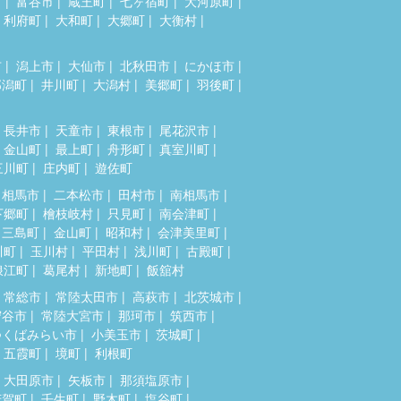
市
富谷市
蔵王町
七ヶ宿町
大河原町
利府町
大和町
大郷町
大衡村
市
潟上市
大仙市
北秋田市
にかほ市
郎潟町
井川町
大潟村
美郷町
羽後町
長井市
天童市
東根市
尾花沢市
金山町
最上町
舟形町
真室川町
三川町
庄内町
遊佐町
相馬市
二本松市
田村市
南相馬市
下郷町
檜枝岐村
只見町
南会津町
三島町
金山町
昭和村
会津美里町
川町
玉川村
平田村
浅川町
古殿町
浪江町
葛尾村
新地町
飯舘村
常総市
常陸太田市
高萩市
北茨城市
守谷市
常陸大宮市
那珂市
筑西市
つくばみらい市
小美玉市
茨城町
五霞町
境町
利根町
大田原市
矢板市
那須塩原市
芳賀町
壬生町
野木町
塩谷町