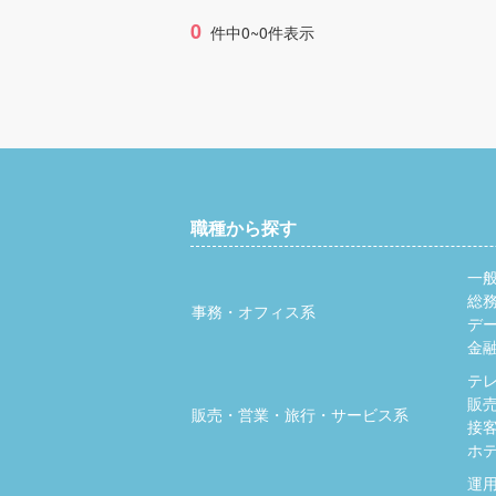
0
件中0~0件表示
職種から探す
一
総
事務・オフィス系
デ
金
テ
販
販売・営業・旅行・サービス系
接
ホ
運