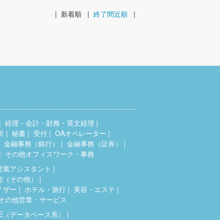
|
新着順
|
終了間近順
|
経理・会計・財務・英文経理
訳
秘書
受付
OAオペレーター
金融事務（銀行）
金融事務（証券）
その他オフィスワーク・事務
営業アシスタント
売（その他）
イザー
ホテル・旅行
美容・エステ
その他営業・サービス
SE（データベース系）