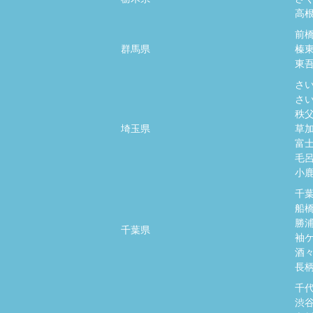
高
前
群馬県
榛
東
さ
さ
秩
埼玉県
草
富
毛
小
千
船
勝
千葉県
袖
酒
長
千
渋