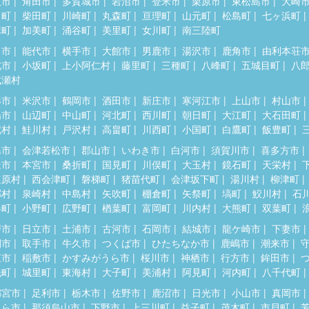
取市
角田市
多賀城市
岩沼市
登米市
栗原市
東松島市
大崎
田町
柴田町
川崎町
丸森町
亘理町
山元町
松島町
七ヶ浜町
麻町
加美町
涌谷町
美里町
女川町
南三陸町
田市
能代市
横手市
大館市
男鹿市
湯沢市
鹿角市
由利本荘
北市
小坂町
上小阿仁村
藤里町
三種町
八峰町
五城目町
八
成瀬村
形市
米沢市
鶴岡市
酒田市
新庄市
寒河江市
上山市
村山市
陽市
山辺町
中山町
河北町
西川町
朝日町
大江町
大石田町
蔵村
鮭川村
戸沢村
高畠町
川西町
小国町
白鷹町
飯豊町
島市
会津若松市
郡山市
いわき市
白河市
須賀川市
喜多方市
達市
本宮市
桑折町
国見町
川俣町
大玉村
鏡石町
天栄村
塩原村
西会津町
磐梯町
猪苗代町
会津坂下町
湯川村
柳津町
郷村
泉崎村
中島村
矢吹町
棚倉町
矢祭町
塙町
鮫川村
石
春町
小野町
広野町
楢葉町
富岡町
川内村
大熊町
双葉町
戸市
日立市
土浦市
古河市
石岡市
結城市
龍ケ崎市
下妻市
間市
取手市
牛久市
つくば市
ひたちなか市
鹿嶋市
潮来市
東市
稲敷市
かすみがうら市
桜川市
神栖市
行方市
鉾田市
洗町
城里町
東海村
大子町
美浦村
阿見町
河内町
八千代町
都宮市
足利市
栃木市
佐野市
鹿沼市
日光市
小山市
真岡市
くら市
那須烏山市
下野市
上三川町
益子町
茂木町
市貝町