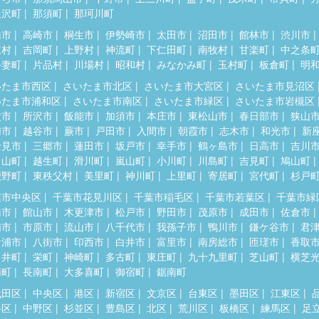
根沢町
那須町
那珂川町
橋市
高崎市
桐生市
伊勢崎市
太田市
沼田市
館林市
渋川市
東村
吉岡町
上野村
神流町
下仁田町
南牧村
甘楽町
中之条
吾妻町
片品村
川場村
昭和村
みなかみ町
玉村町
板倉町
明
いたま市西区
さいたま市北区
さいたま市大宮区
さいたま市見沼区
いたま市浦和区
さいたま市南区
さいたま市緑区
さいたま市岩槻区
父市
所沢市
飯能市
加須市
本庄市
東松山市
春日部市
狭山
加市
越谷市
蕨市
戸田市
入間市
朝霞市
志木市
和光市
新
士見市
三郷市
蓮田市
坂戸市
幸手市
鶴ヶ島市
日高市
吉川
呂山町
越生町
滑川町
嵐山町
小川町
川島町
吉見町
鳩山町
鹿野町
東秩父村
美里町
神川町
上里町
寄居町
宮代町
杉戸
葉市中央区
千葉市花見川区
千葉市稲毛区
千葉市若葉区
千葉市緑
橋市
館山市
木更津市
松戸市
野田市
茂原市
成田市
佐倉市
浦市
市原市
流山市
八千代市
我孫子市
鴨川市
鎌ケ谷市
君
ケ浦市
八街市
印西市
白井市
富里市
南房総市
匝瑳市
香取
々井町
栄町
神崎町
多古町
東庄町
九十九里町
芝山町
横芝
柄町
長南町
大多喜町
御宿町
鋸南町
代田区
中央区
港区
新宿区
文京区
台東区
墨田区
江東区
谷区
中野区
杉並区
豊島区
北区
荒川区
板橋区
練馬区
足