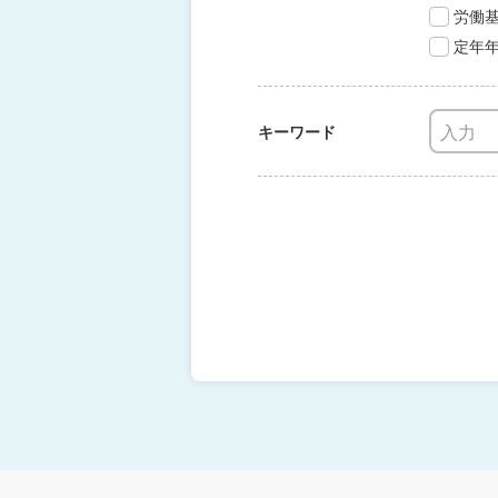
労働
定年
キーワード