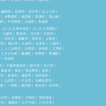
藤岡市
富岡市
安中市
みどり市
町
長野原町
嬬恋村
草津町
高山村
和町
千代田町
大泉町
邑楽町
さいたま市中央区
さいたま市桜区
川越市
熊谷市
川口市
行田市
市
羽生市
鴻巣市
深谷市
上尾市
座市
桶川市
久喜市
北本市
八潮市
市
ふじみ野市
白岡市
伊奈町
三芳町
ときがわ町
横瀬町
皆野町
長瀞町
町
松伏町
区
千葉市美浜区
銚子市
市川市
東金市
旭市
習志野市
柏市
津市
富津市
浦安市
四街道市
市
山武市
いすみ市
大網白里市
光町
一宮町
睦沢町
長生村
白子町
品川区
目黒区
大田区
世田谷区
立区
葛飾区
江戸川区
八王子市