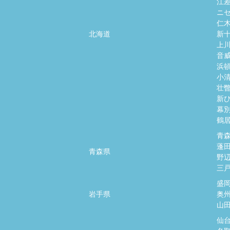
江
ニ
仁
北海道
新
上
音
浜
小
壮
新
幕
鶴
青
蓬
青森県
野
三
盛
岩手県
奥
山
仙