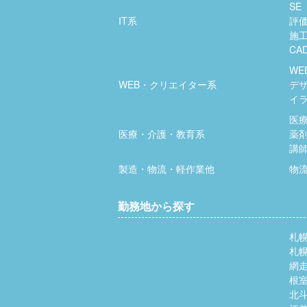
SE
IT系
評
施
CA
WE
WEB・クリエイター系
デ
イ
医
医療・介護・教育系
薬
講
製造・物流・軽作業他
物
勤務地から探す
札
札
網
根
北