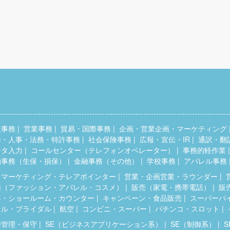
般事務
営業事務
貿易・国際事務
企画・営業企画・マーケティング
務・人事・法務・特許事務
社会保険事務
広報・宣伝・IR
通訳・翻
ータ入力
コールセンター（テレフォンオペレーター）
事務的軽作業
融事務（生保・損保）
金融事務（その他）
学校事務
アパレル事務
レマーケティング・テレアポインター
営業・企画営業・ラウンダー
売（ファッション・アパレル・コスメ）
販売（家電・携帯電話）
販
客・ショールーム・カウンター
キャンペーン・食品販売
スーパーバ
テル・ブライダル
航空
コンビニ・スーパー
パチンコ・スロット
用管理・保守
SE（ビジネスアプリケーション系）
SE（制御系）