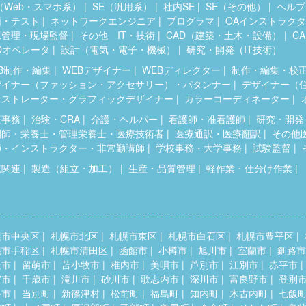
（Web・スマホ系）
SE（汎用系）
社内SE
SE（その他）
ヘルプ
価・テスト
ネットワークエンジニア
プログラマ
OAインストラク
工管理・現場監督
その他 IT・技術
CAD（建築・土木・設備）
C
Dオペレータ
設計（電気・電子・機械）
研究・開発（IT技術）
B制作・編集
WEBデザイナー
WEBディレクター
制作・編集・校
ザイナー（ファッション・アクセサリー）・パタンナー
デザイナー（
ラストレーター・グラフィックデザイナー
カラーコーディネーター
療事務
治験・CRA
介護・ヘルパー
看護師・准看護師
研究・開発
剤師・栄養士・管理栄養士・医療技術者
医療通訳・医療翻訳
その他
師・インストラクター・非常勤講師
学校事務・大学事務
試験監督
流関連
製造（組立・加工）
生産・品質管理
軽作業・仕分け作業
幌市中央区
札幌市北区
札幌市東区
札幌市白石区
札幌市豊平区
幌市手稲区
札幌市清田区
函館市
小樽市
旭川市
室蘭市
釧路市
走市
留萌市
苫小牧市
稚内市
美唄市
芦別市
江別市
赤平市
室市
千歳市
滝川市
砂川市
歌志内市
深川市
富良野市
登別
斗市
当別町
新篠津村
松前町
福島町
知内町
木古内町
七飯