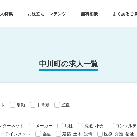
求人特集
お役立ちコンテンツ
無料相談
よくあるご
中川町の求人一覧
ット
常勤
非常勤
当直
インターネット
メーカー
商社
流通･小売
コンサルテ
ターテインメント
金融
建築･土木･設備
医療･介護･福祉