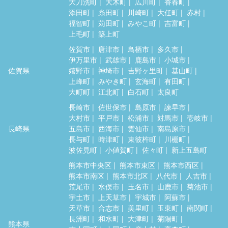
大刀洗町
大木町
広川町
香春町
添田町
糸田町
川崎町
大任町
赤村
福智町
苅田町
みやこ町
吉富町
上毛町
築上町
佐賀市
唐津市
鳥栖市
多久市
伊万里市
武雄市
鹿島市
小城市
佐賀県
嬉野市
神埼市
吉野ヶ里町
基山町
上峰町
みやき町
玄海町
有田町
大町町
江北町
白石町
太良町
長崎市
佐世保市
島原市
諫早市
大村市
平戸市
松浦市
対馬市
壱岐市
長崎県
五島市
西海市
雲仙市
南島原市
長与町
時津町
東彼杵町
川棚町
波佐見町
小値賀町
佐々町
新上五島町
熊本市中央区
熊本市東区
熊本市西区
熊本市南区
熊本市北区
八代市
人吉市
荒尾市
水俣市
玉名市
山鹿市
菊池市
宇土市
上天草市
宇城市
阿蘇市
天草市
合志市
美里町
玉東町
南関町
長洲町
和水町
大津町
菊陽町
熊本県