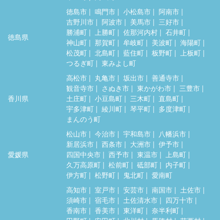
徳島市
鳴門市
小松島市
阿南市
吉野川市
阿波市
美馬市
三好市
勝浦町
上勝町
佐那河内村
石井町
徳島県
神山町
那賀町
牟岐町
美波町
海陽町
松茂町
北島町
藍住町
板野町
上板町
つるぎ町
東みよし町
高松市
丸亀市
坂出市
善通寺市
観音寺市
さぬき市
東かがわ市
三豊市
香川県
土庄町
小豆島町
三木町
直島町
宇多津町
綾川町
琴平町
多度津町
まんのう町
松山市
今治市
宇和島市
八幡浜市
新居浜市
西条市
大洲市
伊予市
愛媛県
四国中央市
西予市
東温市
上島町
久万高原町
松前町
砥部町
内子町
伊方町
松野町
鬼北町
愛南町
高知市
室戸市
安芸市
南国市
土佐市
須崎市
宿毛市
土佐清水市
四万十市
香南市
香美市
東洋町
奈半利町