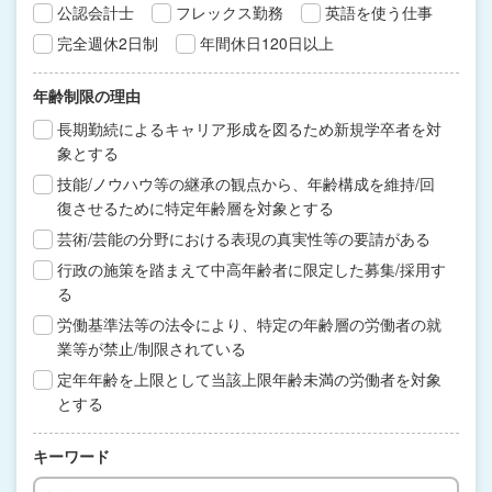
公認会計士
フレックス勤務
英語を使う仕事
完全週休2日制
年間休日120日以上
年齢制限の理由
長期勤続によるキャリア形成を図るため新規学卒者を対
象とする
技能/ノウハウ等の継承の観点から、年齢構成を維持/回
復させるために特定年齢層を対象とする
芸術/芸能の分野における表現の真実性等の要請がある
行政の施策を踏まえて中高年齢者に限定した募集/採用す
る
労働基準法等の法令により、特定の年齢層の労働者の就
業等が禁止/制限されている
定年年齢を上限として当該上限年齢未満の労働者を対象
とする
キーワード