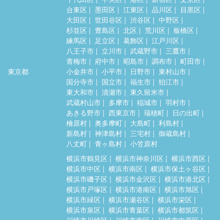
台東区
墨田区
江東区
品川区
目黒区
大田区
世田谷区
渋谷区
中野区
杉並区
豊島区
北区
荒川区
板橋区
練馬区
足立区
葛飾区
江戸川区
八王子市
立川市
武蔵野市
三鷹市
青梅市
府中市
昭島市
調布市
町田市
東京都
小金井市
小平市
日野市
東村山市
国分寺市
国立市
福生市
狛江市
東大和市
清瀬市
東久留米市
武蔵村山市
多摩市
稲城市
羽村市
あきる野市
西東京市
瑞穂町
日の出町
檜原村
奥多摩町
大島町
利島村
新島村
神津島村
三宅村
御蔵島村
八丈町
青ヶ島村
小笠原村
横浜市鶴見区
横浜市神奈川区
横浜市西区
横浜市中区
横浜市南区
横浜市保土ヶ谷区
横浜市磯子区
横浜市金沢区
横浜市港北区
横浜市戸塚区
横浜市港南区
横浜市旭区
横浜市緑区
横浜市瀬谷区
横浜市栄区
横浜市泉区
横浜市青葉区
横浜市都筑区
川崎市川崎区
川崎市幸区
川崎市中原区