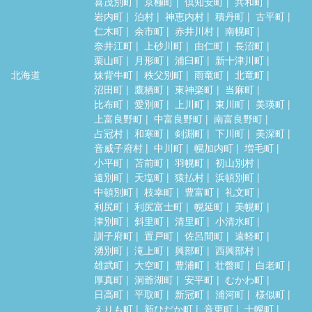
喜茂別町
京極町
倶知安町
共和町
岩内町
泊村
神恵内村
積丹町
古平町
仁木町
余市町
赤井川村
南幌町
奈井江町
上砂川町
由仁町
長沼町
栗山町
月形町
浦臼町
新十津川町
北海道
妹背牛町
秩父別町
雨竜町
北竜町
沼田町
鷹栖町
東神楽町
当麻町
比布町
愛別町
上川町
東川町
美瑛町
上富良野町
中富良野町
南富良野町
占冠村
和寒町
剣淵町
下川町
美深町
音威子府村
中川町
幌加内町
増毛町
小平町
苫前町
羽幌町
初山別村
遠別町
天塩町
猿払村
浜頓別町
中頓別町
枝幸町
豊富町
礼文町
利尻町
利尻富士町
幌延町
美幌町
津別町
斜里町
清里町
小清水町
訓子府町
置戸町
佐呂間町
遠軽町
湧別町
滝上町
興部町
西興部村
雄武町
大空町
豊浦町
壮瞥町
白老町
厚真町
洞爺湖町
安平町
むかわ町
日高町
平取町
新冠町
浦河町
様似町
えりも町
新ひだか町
音更町
士幌町