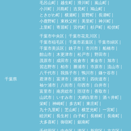
毛呂山町
越生町
滑川町
嵐山町
小川町
川島町
吉見町
鳩山町
ときがわ町
横瀬町
皆野町
長瀞町
小鹿野町
東秩父村
美里町
神川町
上里町
寄居町
宮代町
杉戸町
松伏町
千葉市中央区
千葉市花見川区
千葉市稲毛区
千葉市若葉区
千葉市緑区
千葉市美浜区
銚子市
市川市
船橋市
館山市
木更津市
松戸市
野田市
茂原市
成田市
佐倉市
東金市
旭市
習志野市
柏市
勝浦市
市原市
流山市
八千代市
我孫子市
鴨川市
鎌ケ谷市
千葉県
君津市
富津市
浦安市
四街道市
袖ケ浦市
八街市
印西市
白井市
富里市
南房総市
匝瑳市
香取市
山武市
いすみ市
大網白里市
酒々井町
栄町
神崎町
多古町
東庄町
九十九里町
芝山町
横芝光町
一宮町
睦沢町
長生村
白子町
長柄町
長南町
大多喜町
御宿町
鋸南町
千代田区
中央区
港区
新宿区
文京区