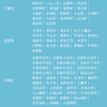
熊野市
いなべ市
志摩市
伊賀市
三重県
木曽岬町
東員町
菰野町
朝日町
川越町
多気町
明和町
大台町
玉城町
度会町
大紀町
南伊勢町
紀北町
御浜町
紀宝町
大津市
彦根市
長浜市
近江八幡市
草津市
守山市
栗東市
甲賀市
野洲市
滋賀県
湖南市
高島市
東近江市
米原市
日野町
竜王町
愛荘町
豊郷町
甲良町
多賀町
京都市北区
京都市上京区
京都市左京区
京都市中京区
京都市東山区
京都市下京区
京都市南区
京都市右京区
京都市伏見区
京都市山科区
京都市西京区
福知山市
舞鶴市
綾部市
宇治市
宮津市
亀岡市
京都府
城陽市
向日市
長岡京市
八幡市
京田辺市
京丹後市
南丹市
木津川市
大山崎町
久御山町
井手町
宇治田原町
笠置町
和束町
精華町
南山城村
京丹波町
伊根町
与謝野町