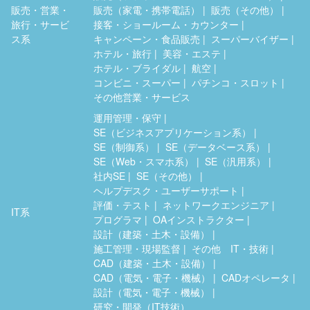
販売・営業・
販売（家電・携帯電話）
販売（その他）
旅行・サービ
接客・ショールーム・カウンター
ス系
キャンペーン・食品販売
スーパーバイザー
ホテル・旅行
美容・エステ
ホテル・ブライダル
航空
コンビニ・スーパー
パチンコ・スロット
その他営業・サービス
運用管理・保守
SE（ビジネスアプリケーション系）
SE（制御系）
SE（データベース系）
SE（Web・スマホ系）
SE（汎用系）
社内SE
SE（その他）
ヘルプデスク・ユーザーサポート
評価・テスト
ネットワークエンジニア
IT系
プログラマ
OAインストラクター
設計（建築・土木・設備）
施工管理・現場監督
その他 IT・技術
CAD（建築・土木・設備）
CAD（電気・電子・機械）
CADオペレータ
設計（電気・電子・機械）
研究・開発（IT技術）