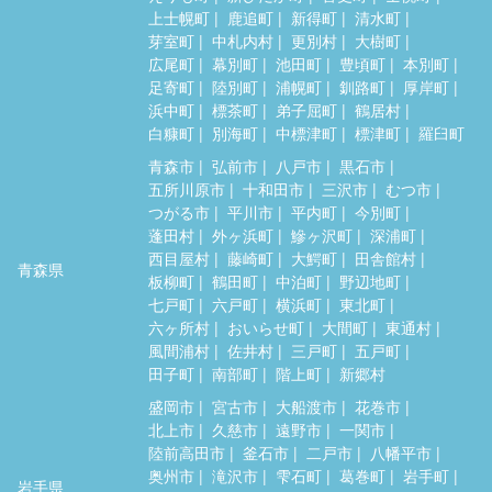
上士幌町
鹿追町
新得町
清水町
芽室町
中札内村
更別村
大樹町
広尾町
幕別町
池田町
豊頃町
本別町
足寄町
陸別町
浦幌町
釧路町
厚岸町
浜中町
標茶町
弟子屈町
鶴居村
白糠町
別海町
中標津町
標津町
羅臼町
青森市
弘前市
八戸市
黒石市
五所川原市
十和田市
三沢市
むつ市
つがる市
平川市
平内町
今別町
蓬田村
外ヶ浜町
鰺ヶ沢町
深浦町
西目屋村
藤崎町
大鰐町
田舎館村
青森県
板柳町
鶴田町
中泊町
野辺地町
七戸町
六戸町
横浜町
東北町
六ヶ所村
おいらせ町
大間町
東通村
風間浦村
佐井村
三戸町
五戸町
田子町
南部町
階上町
新郷村
盛岡市
宮古市
大船渡市
花巻市
北上市
久慈市
遠野市
一関市
陸前高田市
釜石市
二戸市
八幡平市
奥州市
滝沢市
雫石町
葛巻町
岩手町
岩手県