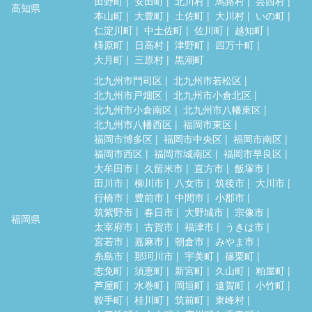
田野町
安田町
北川村
馬路村
芸西村
高知県
本山町
大豊町
土佐町
大川村
いの町
仁淀川町
中土佐町
佐川町
越知町
梼原町
日高村
津野町
四万十町
大月町
三原村
黒潮町
北九州市門司区
北九州市若松区
北九州市戸畑区
北九州市小倉北区
北九州市小倉南区
北九州市八幡東区
北九州市八幡西区
福岡市東区
福岡市博多区
福岡市中央区
福岡市南区
福岡市西区
福岡市城南区
福岡市早良区
大牟田市
久留米市
直方市
飯塚市
田川市
柳川市
八女市
筑後市
大川市
行橋市
豊前市
中間市
小郡市
筑紫野市
春日市
大野城市
宗像市
福岡県
太宰府市
古賀市
福津市
うきは市
宮若市
嘉麻市
朝倉市
みやま市
糸島市
那珂川市
宇美町
篠栗町
志免町
須恵町
新宮町
久山町
粕屋町
芦屋町
水巻町
岡垣町
遠賀町
小竹町
鞍手町
桂川町
筑前町
東峰村