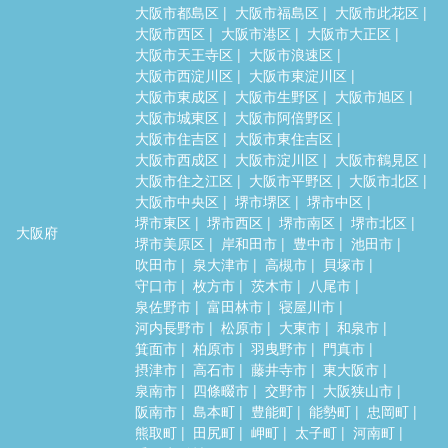
大阪市都島区
大阪市福島区
大阪市此花区
大阪市西区
大阪市港区
大阪市大正区
大阪市天王寺区
大阪市浪速区
大阪市西淀川区
大阪市東淀川区
大阪市東成区
大阪市生野区
大阪市旭区
大阪市城東区
大阪市阿倍野区
大阪市住吉区
大阪市東住吉区
大阪市西成区
大阪市淀川区
大阪市鶴見区
大阪市住之江区
大阪市平野区
大阪市北区
大阪市中央区
堺市堺区
堺市中区
堺市東区
堺市西区
堺市南区
堺市北区
大阪府
堺市美原区
岸和田市
豊中市
池田市
吹田市
泉大津市
高槻市
貝塚市
守口市
枚方市
茨木市
八尾市
泉佐野市
富田林市
寝屋川市
河内長野市
松原市
大東市
和泉市
箕面市
柏原市
羽曳野市
門真市
摂津市
高石市
藤井寺市
東大阪市
泉南市
四條畷市
交野市
大阪狭山市
阪南市
島本町
豊能町
能勢町
忠岡町
熊取町
田尻町
岬町
太子町
河南町