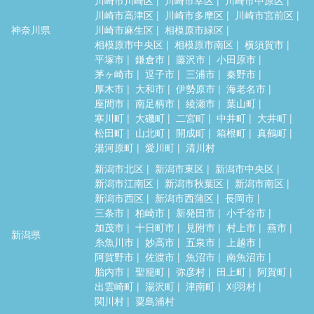
川崎市高津区
川崎市多摩区
川崎市宮前区
神奈川県
川崎市麻生区
相模原市緑区
相模原市中央区
相模原市南区
横須賀市
平塚市
鎌倉市
藤沢市
小田原市
茅ヶ崎市
逗子市
三浦市
秦野市
厚木市
大和市
伊勢原市
海老名市
座間市
南足柄市
綾瀬市
葉山町
寒川町
大磯町
二宮町
中井町
大井町
松田町
山北町
開成町
箱根町
真鶴町
湯河原町
愛川町
清川村
新潟市北区
新潟市東区
新潟市中央区
新潟市江南区
新潟市秋葉区
新潟市南区
新潟市西区
新潟市西蒲区
長岡市
三条市
柏崎市
新発田市
小千谷市
加茂市
十日町市
見附市
村上市
燕市
新潟県
糸魚川市
妙高市
五泉市
上越市
阿賀野市
佐渡市
魚沼市
南魚沼市
胎内市
聖籠町
弥彦村
田上町
阿賀町
出雲崎町
湯沢町
津南町
刈羽村
関川村
粟島浦村