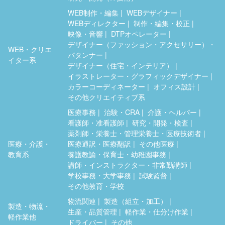
WEB制作・編集
WEBデザイナー
WEBディレクター
制作・編集・校正
映像・音響
DTPオペレーター
デザイナー（ファッション・アクセサリー）・
WEB・クリエ
パタンナー
イター系
デザイナー（住宅・インテリア）
イラストレーター・グラフィックデザイナー
カラーコーディネーター
オフィス設計
その他クリエイティブ系
医療事務
治験・CRA
介護・ヘルパー
看護師・准看護師
研究・開発・検査
薬剤師・栄養士・管理栄養士・医療技術者
医療・介護・
医療通訳・医療翻訳
その他医療
教育系
養護教諭・保育士・幼稚園事務
講師・インストラクター・非常勤講師
学校事務・大学事務
試験監督
その他教育・学校
物流関連
製造（組立・加工）
製造・物流・
生産・品質管理
軽作業・仕分け作業
軽作業他
ドライバー
その他