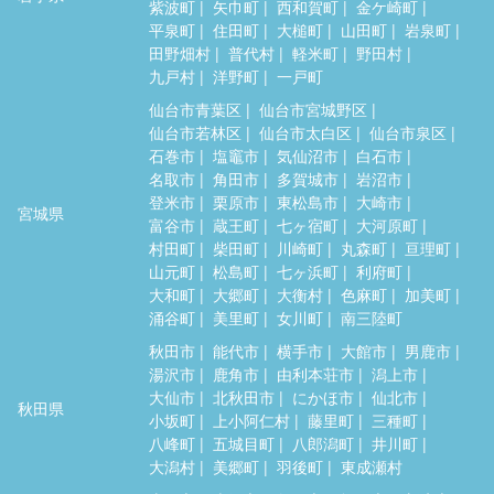
紫波町
矢巾町
西和賀町
金ケ崎町
平泉町
住田町
大槌町
山田町
岩泉町
田野畑村
普代村
軽米町
野田村
九戸村
洋野町
一戸町
仙台市青葉区
仙台市宮城野区
仙台市若林区
仙台市太白区
仙台市泉区
石巻市
塩竈市
気仙沼市
白石市
名取市
角田市
多賀城市
岩沼市
登米市
栗原市
東松島市
大崎市
宮城県
富谷市
蔵王町
七ヶ宿町
大河原町
村田町
柴田町
川崎町
丸森町
亘理町
山元町
松島町
七ヶ浜町
利府町
大和町
大郷町
大衡村
色麻町
加美町
涌谷町
美里町
女川町
南三陸町
秋田市
能代市
横手市
大館市
男鹿市
湯沢市
鹿角市
由利本荘市
潟上市
大仙市
北秋田市
にかほ市
仙北市
秋田県
小坂町
上小阿仁村
藤里町
三種町
八峰町
五城目町
八郎潟町
井川町
大潟村
美郷町
羽後町
東成瀬村