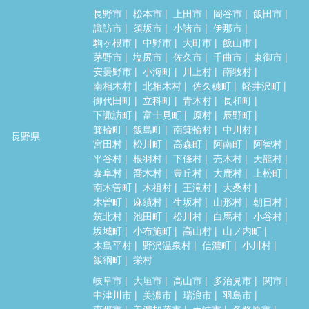
長野市
松本市
上田市
岡谷市
飯田市
諏訪市
須坂市
小諸市
伊那市
駒ヶ根市
中野市
大町市
飯山市
茅野市
塩尻市
佐久市
千曲市
東御市
安曇野市
小海町
川上村
南牧村
南相木村
北相木村
佐久穂町
軽井沢町
御代田町
立科町
青木村
長和町
下諏訪町
富士見町
原村
辰野町
箕輪町
飯島町
南箕輪村
中川村
長野県
宮田村
松川町
高森町
阿南町
阿智村
平谷村
根羽村
下條村
売木村
天龍村
泰阜村
喬木村
豊丘村
大鹿村
上松町
南木曽町
木祖村
王滝村
大桑村
木曽町
麻績村
生坂村
山形村
朝日村
筑北村
池田町
松川村
白馬村
小谷村
坂城町
小布施町
高山村
山ノ内町
木島平村
野沢温泉村
信濃町
小川村
飯綱町
栄村
岐阜市
大垣市
高山市
多治見市
関市
中津川市
美濃市
瑞浪市
羽島市
恵那市
美濃加茂市
土岐市
各務原市