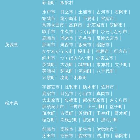
新地町
飯舘村
水戸市
日立市
土浦市
古河市
石岡市
結城市
龍ケ崎市
下妻市
常総市
常陸太田市
高萩市
北茨城市
笠間市
取手市
牛久市
つくば市
ひたちなか市
鹿嶋市
潮来市
守谷市
常陸大宮市
茨城県
那珂市
筑西市
坂東市
稲敷市
かすみがうら市
桜川市
神栖市
行方市
鉾田市
つくばみらい市
小美玉市
茨城町
大洗町
城里町
東海村
大子町
美浦村
阿見町
河内町
八千代町
五霞町
境町
利根町
宇都宮市
足利市
栃木市
佐野市
鹿沼市
日光市
小山市
真岡市
大田原市
矢板市
那須塩原市
さくら市
栃木県
那須烏山市
下野市
上三川町
益子町
茂木町
市貝町
芳賀町
壬生町
野木町
塩谷町
高根沢町
那須町
那珂川町
前橋市
高崎市
桐生市
伊勢崎市
太田市
沼田市
館林市
渋川市
藤岡市