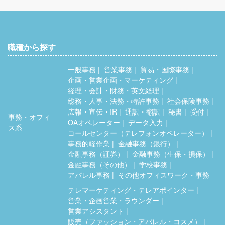
職種から探す
一般事務
営業事務
貿易・国際事務
企画・営業企画・マーケティング
経理・会計・財務・英文経理
総務・人事・法務・特許事務
社会保険事務
広報・宣伝・IR
通訳・翻訳
秘書
受付
事務・オフィ
OAオペレーター
データ入力
ス系
コールセンター（テレフォンオペレーター）
事務的軽作業
金融事務（銀行）
金融事務（証券）
金融事務（生保・損保）
金融事務（その他）
学校事務
アパレル事務
その他オフィスワーク・事務
テレマーケティング・テレアポインター
営業・企画営業・ラウンダー
営業アシスタント
販売（ファッション・アパレル・コスメ）