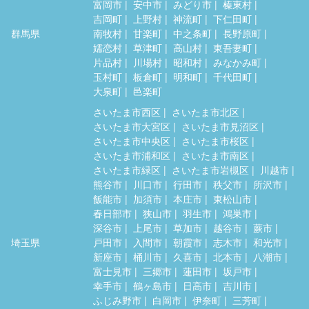
富岡市
安中市
みどり市
榛東村
吉岡町
上野村
神流町
下仁田町
群馬県
南牧村
甘楽町
中之条町
長野原町
嬬恋村
草津町
高山村
東吾妻町
片品村
川場村
昭和村
みなかみ町
玉村町
板倉町
明和町
千代田町
大泉町
邑楽町
さいたま市西区
さいたま市北区
さいたま市大宮区
さいたま市見沼区
さいたま市中央区
さいたま市桜区
さいたま市浦和区
さいたま市南区
さいたま市緑区
さいたま市岩槻区
川越市
熊谷市
川口市
行田市
秩父市
所沢市
飯能市
加須市
本庄市
東松山市
春日部市
狭山市
羽生市
鴻巣市
深谷市
上尾市
草加市
越谷市
蕨市
埼玉県
戸田市
入間市
朝霞市
志木市
和光市
新座市
桶川市
久喜市
北本市
八潮市
富士見市
三郷市
蓮田市
坂戸市
幸手市
鶴ヶ島市
日高市
吉川市
ふじみ野市
白岡市
伊奈町
三芳町