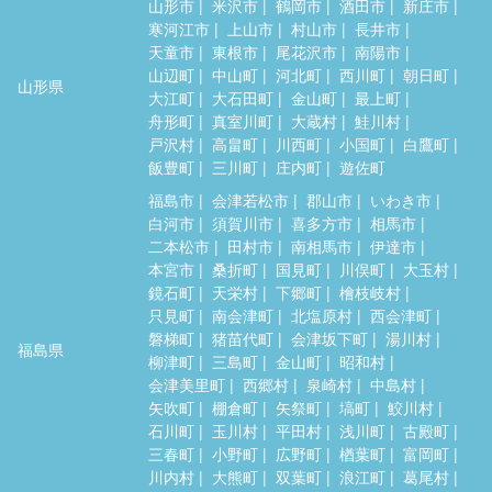
山形市
米沢市
鶴岡市
酒田市
新庄市
寒河江市
上山市
村山市
長井市
天童市
東根市
尾花沢市
南陽市
山辺町
中山町
河北町
西川町
朝日町
山形県
大江町
大石田町
金山町
最上町
舟形町
真室川町
大蔵村
鮭川村
戸沢村
高畠町
川西町
小国町
白鷹町
飯豊町
三川町
庄内町
遊佐町
福島市
会津若松市
郡山市
いわき市
白河市
須賀川市
喜多方市
相馬市
二本松市
田村市
南相馬市
伊達市
本宮市
桑折町
国見町
川俣町
大玉村
鏡石町
天栄村
下郷町
檜枝岐村
只見町
南会津町
北塩原村
西会津町
磐梯町
猪苗代町
会津坂下町
湯川村
福島県
柳津町
三島町
金山町
昭和村
会津美里町
西郷村
泉崎村
中島村
矢吹町
棚倉町
矢祭町
塙町
鮫川村
石川町
玉川村
平田村
浅川町
古殿町
三春町
小野町
広野町
楢葉町
富岡町
川内村
大熊町
双葉町
浪江町
葛尾村