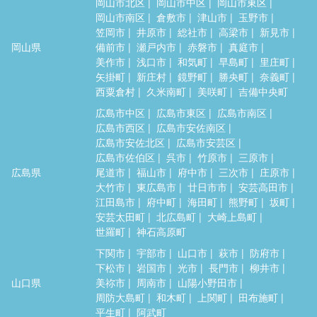
岡山市北区
岡山市中区
岡山市東区
岡山市南区
倉敷市
津山市
玉野市
笠岡市
井原市
総社市
高梁市
新見市
岡山県
備前市
瀬戸内市
赤磐市
真庭市
美作市
浅口市
和気町
早島町
里庄町
矢掛町
新庄村
鏡野町
勝央町
奈義町
西粟倉村
久米南町
美咲町
吉備中央町
広島市中区
広島市東区
広島市南区
広島市西区
広島市安佐南区
広島市安佐北区
広島市安芸区
広島市佐伯区
呉市
竹原市
三原市
広島県
尾道市
福山市
府中市
三次市
庄原市
大竹市
東広島市
廿日市市
安芸高田市
江田島市
府中町
海田町
熊野町
坂町
安芸太田町
北広島町
大崎上島町
世羅町
神石高原町
下関市
宇部市
山口市
萩市
防府市
下松市
岩国市
光市
長門市
柳井市
山口県
美祢市
周南市
山陽小野田市
周防大島町
和木町
上関町
田布施町
平生町
阿武町