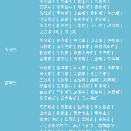
南小国町
小国町
産山村
高森町
西原村
南阿蘇村
御船町
嘉島町
益城町
甲佐町
山都町
氷川町
芦北町
津奈木町
錦町
多良木町
湯前町
水上村
相良村
五木村
山江村
球磨村
あさぎり町
苓北町
大分市
別府市
中津市
日田市
佐伯市
臼杵市
津久見市
竹田市
豊後高田市
大分県
杵築市
宇佐市
豊後大野市
由布市
国東市
姫島村
日出町
九重町
玖珠町
宮崎市
都城市
延岡市
日南市
小林市
日向市
串間市
西都市
えびの市
三股町
高原町
国富町
綾町
高鍋町
宮崎県
新富町
西米良村
木城町
川南町
都農町
門川町
諸塚村
椎葉村
美郷町
高千穂町
日之影町
五ヶ瀬町
鹿児島市
鹿屋市
枕崎市
阿久根市
出水市
指宿市
西之表市
垂水市
薩摩川内市
日置市
曽於市
霧島市
いちき串木野市
南さつま市
志布志市