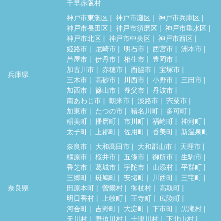
千早赤阪村
神戸市東灘区
神戸市灘区
神戸市兵庫区
神戸市長田区
神戸市須磨区
神戸市垂水区
神戸市北区
神戸市中央区
神戸市西区
姫路市
尼崎市
明石市
西宮市
洲本市
芦屋市
伊丹市
相生市
豊岡市
加古川市
赤穂市
西脇市
宝塚市
兵庫県
三木市
高砂市
川西市
小野市
三田市
加西市
篠山市
養父市
丹波市
南あわじ市
朝来市
淡路市
宍粟市
加東市
たつの市
猪名川町
多可町
稲美町
播磨町
市川町
福崎町
神河町
太子町
上郡町
佐用町
香美町
新温泉町
奈良市
大和高田市
大和郡山市
天理市
橿原市
桜井市
五條市
御所市
生駒市
香芝市
葛城市
宇陀市
山添村
平群町
三郷町
斑鳩町
安堵町
川西町
三宅町
奈良県
田原本町
曽爾村
御杖村
高取町
明日香村
上牧町
王寺町
広陵町
河合町
吉野町
大淀町
下市町
黒滝村
天川村
野迫川村
十津川村
下北山村