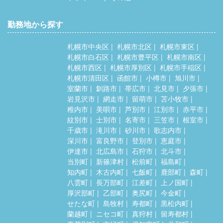
勤務地から探す
札幌市中央区
札幌市北区
札幌市東区
札幌市白石区
札幌市豊平区
札幌市南区
札幌市西区
札幌市厚別区
札幌市手稲区
札幌市清田区
函館市
小樽市
旭川市
室蘭市
釧路市
帯広市
北見市
夕張市
岩見沢市
網走市
留萌市
苫小牧市
稚内市
美唄市
芦別市
江別市
赤平市
紋別市
士別市
名寄市
三笠市
根室市
千歳市
滝川市
砂川市
歌志内市
深川市
富良野市
登別市
恵庭市
伊達市
北広島市
石狩市
北斗市
当別町
新篠津村
松前町
福島町
知内町
木古内町
七飯町
鹿部町
森町
八雲町
長万部町
江差町
上ノ国町
厚沢部町
乙部町
奥尻町
今金町
せたな町
島牧村
寿都町
黒松内町
蘭越町
ニセコ町
真狩村
留寿都村