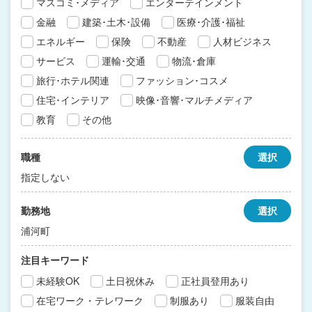
マスコミ･メディア
エンターテインメント
金融
建築･土木･設備
医療･介護･福祉
エネルギー
保険
不動産
人材ビジネス
サービス
運輸･交通
物流･倉庫
旅行･ホテル関連
ファッション･コスメ
住宅･インテリア
映像･音響･マルチメディア
教育
その他
職種
選択
指定しない
勤務地
選択
浦河町
注目キーワード
未経験OK
土日祝休み
正社員登用あり
在宅ワーク・テレワーク
制服あり
服装自由