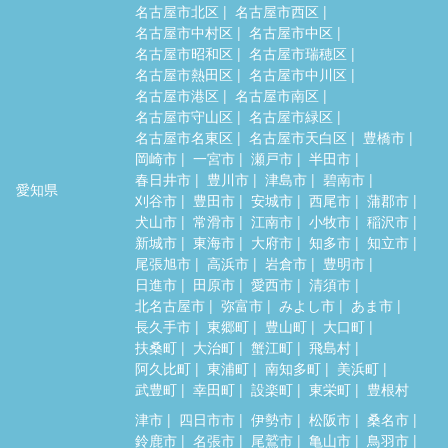
名古屋市北区
名古屋市西区
名古屋市中村区
名古屋市中区
名古屋市昭和区
名古屋市瑞穂区
名古屋市熱田区
名古屋市中川区
名古屋市港区
名古屋市南区
名古屋市守山区
名古屋市緑区
名古屋市名東区
名古屋市天白区
豊橋市
岡崎市
一宮市
瀬戸市
半田市
春日井市
豊川市
津島市
碧南市
愛知県
刈谷市
豊田市
安城市
西尾市
蒲郡市
犬山市
常滑市
江南市
小牧市
稲沢市
新城市
東海市
大府市
知多市
知立市
尾張旭市
高浜市
岩倉市
豊明市
日進市
田原市
愛西市
清須市
北名古屋市
弥富市
みよし市
あま市
長久手市
東郷町
豊山町
大口町
扶桑町
大治町
蟹江町
飛島村
阿久比町
東浦町
南知多町
美浜町
武豊町
幸田町
設楽町
東栄町
豊根村
津市
四日市市
伊勢市
松阪市
桑名市
鈴鹿市
名張市
尾鷲市
亀山市
鳥羽市