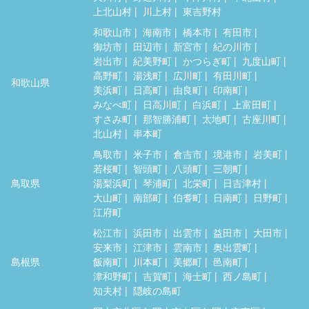
上北山村
川上村
東吉野村
和歌山市
海南市
橋本市
有田市
御坊市
田辺市
新宮市
紀の川市
岩出市
紀美野町
かつらぎ町
九度山町
高野町
湯浅町
広川町
有田川町
和歌山県
美浜町
日高町
由良町
印南町
みなべ町
日高川町
白浜町
上富田町
すさみ町
那智勝浦町
太地町
古座川町
北山村
串本町
鳥取市
米子市
倉吉市
境港市
岩美町
若桜町
智頭町
八頭町
三朝町
鳥取県
湯梨浜町
琴浦町
北栄町
日吉津村
大山町
南部町
伯耆町
日南町
日野町
江府町
松江市
浜田市
出雲市
益田市
大田市
安来市
江津市
雲南市
奥出雲町
島根県
飯南町
川本町
美郷町
邑南町
津和野町
吉賀町
海士町
西ノ島町
知夫村
隠岐の島町