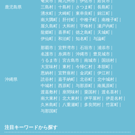
奄美市
南九州市
伊佐市
姶良市
鹿児島県
三島村
十島村
さつま町
長島町
湧水町
大崎町
東串良町
錦江町
南大隅町
肝付町
中種子町
南種子町
屋久島町
大和村
宇検村
瀬戸内町
龍郷町
喜界町
徳之島町
天城町
伊仙町
和泊町
知名町
与論町
那覇市
宜野湾市
石垣市
浦添市
名護市
糸満市
沖縄市
豊見城市
うるま市
宮古島市
南城市
国頭村
大宜味村
東村
今帰仁村
本部町
恩納村
宜野座村
金武町
伊江村
沖縄県
読谷村
嘉手納町
北谷町
北中城村
中城村
西原町
与那原町
南風原町
渡嘉敷村
座間味村
粟国村
渡名喜村
南大東村
北大東村
伊平屋村
伊是名村
久米島町
八重瀬町
多良間村
竹富町
与那国町
注目キーワードから探す