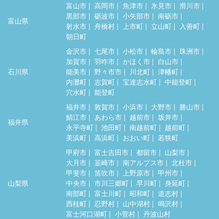
富山市
高岡市
魚津市
氷見市
滑川市
黒部市
砺波市
小矢部市
南砺市
富山県
射水市
舟橋村
上市町
立山町
入善町
朝日町
金沢市
七尾市
小松市
輪島市
珠洲市
加賀市
羽咋市
かほく市
白山市
石川県
能美市
野々市市
川北町
津幡町
内灘町
志賀町
宝達志水町
中能登町
穴水町
能登町
福井市
敦賀市
小浜市
大野市
勝山市
鯖江市
あわら市
越前市
坂井市
福井県
永平寺町
池田町
南越前町
越前町
美浜町
高浜町
おおい町
若狭町
甲府市
富士吉田市
都留市
山梨市
大月市
韮崎市
南アルプス市
北杜市
甲斐市
笛吹市
上野原市
甲州市
山梨県
中央市
市川三郷町
早川町
身延町
南部町
富士川町
昭和町
道志村
西桂町
忍野村
山中湖村
鳴沢村
富士河口湖町
小菅村
丹波山村