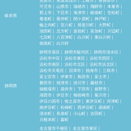
可児市
山県市
瑞穂市
飛騨市
本巣市
郡上市
下呂市
海津市
岐南町
笠松町
岐阜県
養老町
垂井町
関ケ原町
神戸町
輪之内町
安八町
揖斐川町
大野町
池田町
北方町
坂祝町
富加町
川辺町
七宗町
八百津町
白川町
東白川村
御嵩町
白川村
静岡市葵区
静岡市駿河区
静岡市清水区
浜松市中区
浜松市東区
浜松市西区
浜松市南区
浜松市北区
浜松市浜北区
浜松市天竜区
沼津市
熱海市
三島市
富士宮市
伊東市
島田市
富士市
磐田市
焼津市
掛川市
藤枝市
静岡県
御殿場市
袋井市
下田市
裾野市
湖西市
伊豆市
御前崎市
菊川市
伊豆の国市
牧之原市
東伊豆町
河津町
南伊豆町
松崎町
西伊豆町
函南町
清水町
長泉町
小山町
吉田町
川根本町
森町
名古屋市千種区
名古屋市東区