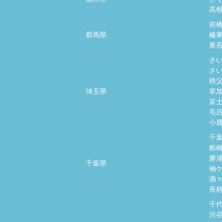
高
前
群馬県
榛
東
さ
さ
秩
埼玉県
草
富
毛
小
千
船
勝
千葉県
袖
酒
長
千
渋