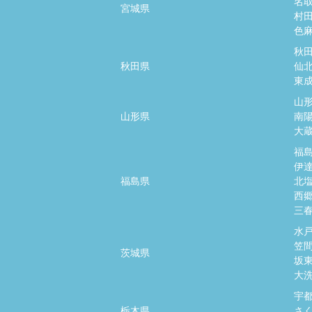
名
宮城県
村
色
秋
秋田県
仙
東
山
山形県
南
大
福
伊
福島県
北
西
三
水
笠
茨城県
坂
大
宇
栃木県
さ