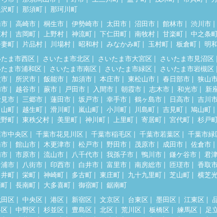
根沢町
那須町
那珂川町
橋市
高崎市
桐生市
伊勢崎市
太田市
沼田市
館林市
渋川市
東村
吉岡町
上野村
神流町
下仁田町
南牧村
甘楽町
中之条
吾妻町
片品村
川場村
昭和村
みなかみ町
玉村町
板倉町
明
いたま市西区
さいたま市北区
さいたま市大宮区
さいたま市見沼区
いたま市浦和区
さいたま市南区
さいたま市緑区
さいたま市岩槻区
父市
所沢市
飯能市
加須市
本庄市
東松山市
春日部市
狭山
加市
越谷市
蕨市
戸田市
入間市
朝霞市
志木市
和光市
新
士見市
三郷市
蓮田市
坂戸市
幸手市
鶴ヶ島市
日高市
吉川
呂山町
越生町
滑川町
嵐山町
小川町
川島町
吉見町
鳩山町
鹿野町
東秩父村
美里町
神川町
上里町
寄居町
宮代町
杉戸
葉市中央区
千葉市花見川区
千葉市稲毛区
千葉市若葉区
千葉市緑
橋市
館山市
木更津市
松戸市
野田市
茂原市
成田市
佐倉市
浦市
市原市
流山市
八千代市
我孫子市
鴨川市
鎌ケ谷市
君
ケ浦市
八街市
印西市
白井市
富里市
南房総市
匝瑳市
香取
々井町
栄町
神崎町
多古町
東庄町
九十九里町
芝山町
横芝
柄町
長南町
大多喜町
御宿町
鋸南町
代田区
中央区
港区
新宿区
文京区
台東区
墨田区
江東区
谷区
中野区
杉並区
豊島区
北区
荒川区
板橋区
練馬区
足