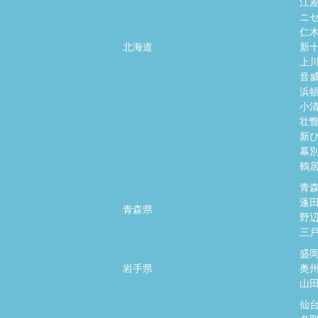
江
ニ
仁
北海道
新
上
音
浜
小
壮
新
幕
鶴
青
蓬
青森県
野
三
盛
岩手県
奥
山
仙