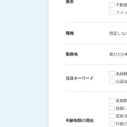
業界
不動
ファッ
職種
指定しな
勤務地
新ひだか
未経験
注目キーワード
公認
長期
技能
芸術
年齢制限の理由
行政