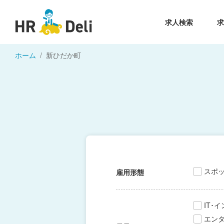
求人検索
ホーム
新ひだか町
スポ
雇用形態
IT･
エン