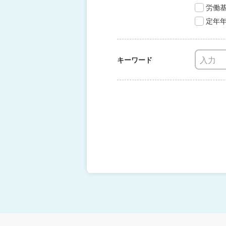
労働
定年
キーワード