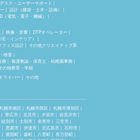
デスク・ユーザーサポート
ター
設計（建築・土木・設備）
AD（電気・電子・機械）
正
映像・音響
DTPオペレーター
住宅・インテリア）
オフィス設計
その他クリエイティブ系
・検査
医療
養護教諭・保育士・幼稚園事務
その他教育・学校
ドライバー
その他
札幌市南区
札幌市西区
札幌市厚別区
帯広市
北見市
夕張市
岩見沢市
紋別市
士別市
名寄市
三笠市
市
恵庭市
伊達市
北広島市
石狩市
町
鹿部町
森町
八雲町
長万部町