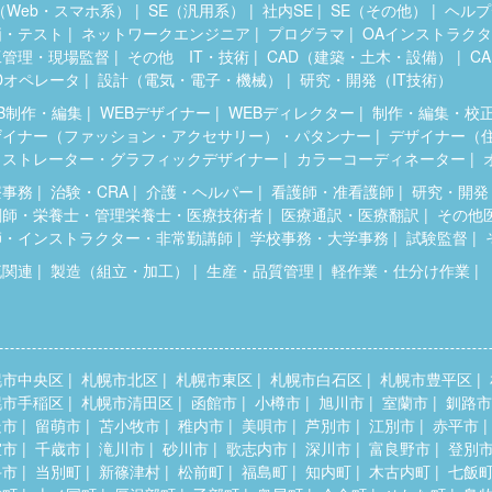
（Web・スマホ系）
SE（汎用系）
社内SE
SE（その他）
ヘルプ
価・テスト
ネットワークエンジニア
プログラマ
OAインストラク
工管理・現場監督
その他 IT・技術
CAD（建築・土木・設備）
C
Dオペレータ
設計（電気・電子・機械）
研究・開発（IT技術）
B制作・編集
WEBデザイナー
WEBディレクター
制作・編集・校
ザイナー（ファッション・アクセサリー）・パタンナー
デザイナー（
ラストレーター・グラフィックデザイナー
カラーコーディネーター
療事務
治験・CRA
介護・ヘルパー
看護師・准看護師
研究・開発
剤師・栄養士・管理栄養士・医療技術者
医療通訳・医療翻訳
その他
師・インストラクター・非常勤講師
学校事務・大学事務
試験監督
流関連
製造（組立・加工）
生産・品質管理
軽作業・仕分け作業
幌市中央区
札幌市北区
札幌市東区
札幌市白石区
札幌市豊平区
幌市手稲区
札幌市清田区
函館市
小樽市
旭川市
室蘭市
釧路市
走市
留萌市
苫小牧市
稚内市
美唄市
芦別市
江別市
赤平市
室市
千歳市
滝川市
砂川市
歌志内市
深川市
富良野市
登別
斗市
当別町
新篠津村
松前町
福島町
知内町
木古内町
七飯