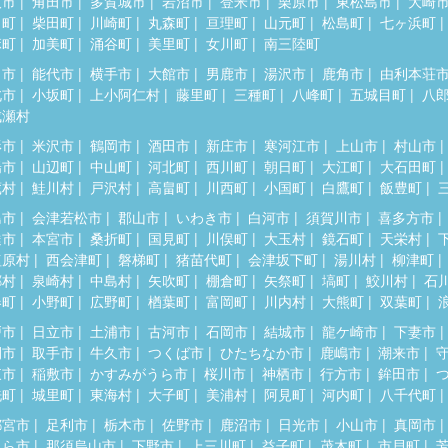
取市
角田市
多賀城市
岩沼市
登米市
栗原市
東松島市
大崎
田町
柴田町
川崎町
丸森町
亘理町
山元町
松島町
七ヶ浜町
麻町
加美町
涌谷町
美里町
女川町
南三陸町
田市
能代市
横手市
大館市
男鹿市
湯沢市
鹿角市
由利本荘
北市
小坂町
上小阿仁村
藤里町
三種町
八峰町
五城目町
八
成瀬村
形市
米沢市
鶴岡市
酒田市
新庄市
寒河江市
上山市
村山市
陽市
山辺町
中山町
河北町
西川町
朝日町
大江町
大石田町
蔵村
鮭川村
戸沢村
高畠町
川西町
小国町
白鷹町
飯豊町
島市
会津若松市
郡山市
いわき市
白河市
須賀川市
喜多方市
達市
本宮市
桑折町
国見町
川俣町
大玉村
鏡石町
天栄村
塩原村
西会津町
磐梯町
猪苗代町
会津坂下町
湯川村
柳津町
郷村
泉崎村
中島村
矢吹町
棚倉町
矢祭町
塙町
鮫川村
石
春町
小野町
広野町
楢葉町
富岡町
川内村
大熊町
双葉町
戸市
日立市
土浦市
古河市
石岡市
結城市
龍ケ崎市
下妻市
間市
取手市
牛久市
つくば市
ひたちなか市
鹿嶋市
潮来市
東市
稲敷市
かすみがうら市
桜川市
神栖市
行方市
鉾田市
洗町
城里町
東海村
大子町
美浦村
阿見町
河内町
八千代町
都宮市
足利市
栃木市
佐野市
鹿沼市
日光市
小山市
真岡市
くら市
那須烏山市
下野市
上三川町
益子町
茂木町
市貝町