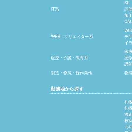
SE
IT系
評
施
CA
WE
WEB・クリエイター系
デ
イ
医
医療・介護・教育系
薬
講
製造・物流・軽作業他
物
勤務地から探す
札
札
網
根
北