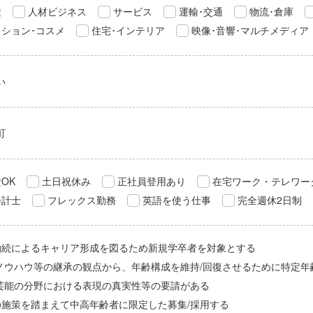
産
人材ビジネス
サービス
運輸･交通
物流･倉庫
ション･コスメ
住宅･インテリア
映像･音響･マルチメディア
い
町
OK
土日祝休み
正社員登用あり
在宅ワーク・テレワー
会計士
フレックス勤務
英語を使う仕事
完全週休2日制
勤続によるキャリア形成を図るため新規学卒者を対象とする
/ノウハウ等の継承の観点から、年齢構成を維持/回復させるために特定年
/芸能の分野における表現の真実性等の要請がある
の施策を踏まえて中高年齢者に限定した募集/採用する