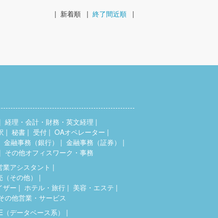
|
新着順
|
終了間近順
|
経理・会計・財務・英文経理
訳
秘書
受付
OAオペレーター
金融事務（銀行）
金融事務（証券）
その他オフィスワーク・事務
営業アシスタント
売（その他）
イザー
ホテル・旅行
美容・エステ
その他営業・サービス
SE（データベース系）