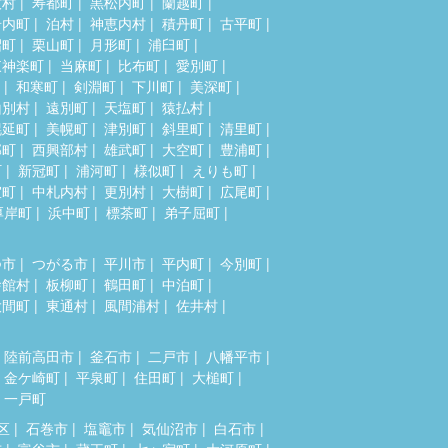
牧村
寿都町
黒松内町
蘭越町
岩内町
泊村
神恵内村
積丹町
古平町
沼町
栗山町
月形町
浦臼町
東神楽町
当麻町
比布町
愛別町
和寒町
剣淵町
下川町
美深町
山別村
遠別町
天塩町
猿払村
幌延町
美幌町
津別町
斜里町
清里町
部町
西興部村
雄武町
大空町
豊浦町
町
新冠町
浦河町
様似町
えりも町
室町
中札内村
更別村
大樹町
広尾町
厚岸町
浜中町
標茶町
弟子屈町
つ市
つがる市
平川市
平内町
今別町
舎館村
板柳町
鶴田町
中泊町
大間町
東通村
風間浦村
佐井村
陸前高田市
釜石市
二戸市
八幡平市
金ケ崎町
平泉町
住田町
大槌町
一戸町
区
石巻市
塩竈市
気仙沼市
白石市