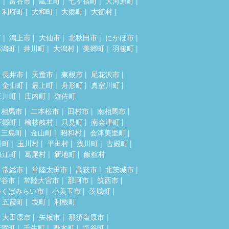
市
富谷市
蔵王町
七ヶ宿町
大河原町
利府町
大和町
大郷町
大衡村
市
潟上市
大仙市
北秋田市
にかほ市
郎潟町
井川町
大潟村
美郷町
羽後町
長井市
天童市
東根市
尾花沢市
金山町
最上町
舟形町
真室川町
三川町
庄内町
遊佐町
相馬市
二本松市
田村市
南相馬市
下郷町
檜枝岐村
只見町
南会津町
三島町
金山町
昭和村
会津美里町
川町
玉川村
平田村
浅川町
古殿町
浪江町
葛尾村
新地町
飯舘村
常総市
常陸太田市
高萩市
北茨城市
守谷市
常陸大宮市
那珂市
筑西市
つくばみらい市
小美玉市
茨城町
五霞町
境町
利根町
大田原市
矢板市
那須塩原市
芳賀町
壬生町
野木町
塩谷町