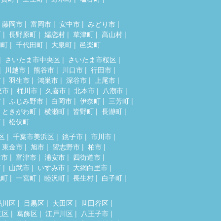
藤岡市
富岡市
安中市
みどり市
町
長野原町
嬬恋村
草津町
高山村
和町
千代田町
大泉町
邑楽町
さいたま市中央区
さいたま市桜区
川越市
熊谷市
川口市
行田市
市
羽生市
鴻巣市
深谷市
上尾市
座市
桶川市
久喜市
北本市
八潮市
市
ふじみ野市
白岡市
伊奈町
三芳町
ときがわ町
横瀬町
皆野町
長瀞町
町
松伏町
区
千葉市美浜区
銚子市
市川市
東金市
旭市
習志野市
柏市
津市
富津市
浦安市
四街道市
市
山武市
いすみ市
大網白里市
光町
一宮町
睦沢町
長生村
白子町
品川区
目黒区
大田区
世田谷区
立区
葛飾区
江戸川区
八王子市