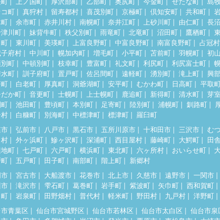
差町
上ノ国町
厚沢部町
乙部町
奥尻町
今金町
せたな町
島
セコ町
真狩村
留寿都村
喜茂別町
京極町
倶知安町
共和町
木町
余市町
赤井川村
南幌町
奈井江町
上砂川町
由仁町
長
十津川町
妹背牛町
秩父別町
雨竜町
北竜町
沼田町
鷹栖町
川町
東川町
美瑛町
上富良野町
中富良野町
南富良野町
占冠村
威子府村
中川町
幌加内町
増毛町
小平町
苫前町
羽幌町
初
頓別町
中頓別町
枝幸町
豊富町
礼文町
利尻町
利尻富士町
清水町
訓子府町
置戸町
佐呂間町
遠軽町
湧別町
滝上町
興
瞥町
白老町
厚真町
洞爺湖町
安平町
むかわ町
日高町
平取
ひだか町
音更町
士幌町
上士幌町
鹿追町
新得町
清水町
芽
別町
池田町
豊頃町
本別町
足寄町
陸別町
浦幌町
釧路町
居村
白糠町
別海町
中標津町
標津町
羅臼町
森市
弘前市
八戸市
黒石市
五所川原市
十和田市
三沢市
む
田村
外ヶ浜町
鰺ヶ沢町
深浦町
西目屋村
藤崎町
大鰐町
田
辺地町
七戸町
六戸町
横浜町
東北町
六ヶ所村
おいらせ町
戸町
五戸町
田子町
南部町
階上町
新郷村
岡市
宮古市
大船渡市
花巻市
北上市
久慈市
遠野市
一関市
州市
滝沢市
雫石町
葛巻町
岩手町
紫波町
矢巾町
西和賀町
田町
岩泉町
田野畑村
普代村
軽米町
野田村
九戸村
洋野町
台市青葉区
仙台市宮城野区
仙台市若林区
仙台市太白区
仙台市泉