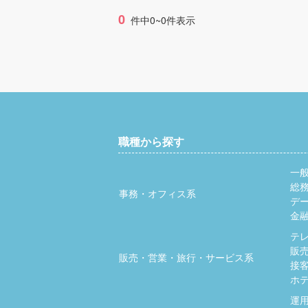
0
件中0~0件表示
職種から探す
一
総
事務・オフィス系
デ
金
テ
販
販売・営業・旅行・サービス系
接
ホ
運