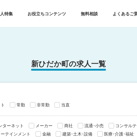
求人特集
お役立ちコンテンツ
無料相談
よくあるご
新ひだか町の求人一覧
ット
常勤
非常勤
当直
インターネット
メーカー
商社
流通･小売
コンサルテ
ターテインメント
金融
建築･土木･設備
医療･介護･福祉