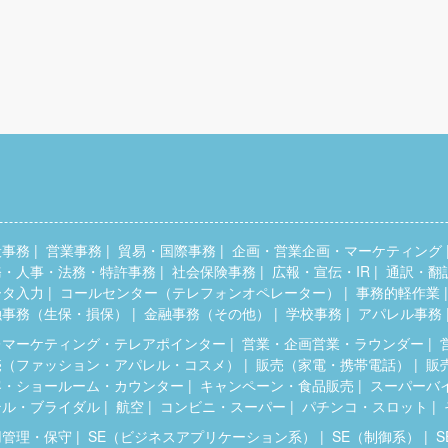
般事務
営業事務
貿易・国際事務
企画・営業企画・マーケティング
務・人事・法務・特許事務
社会保険事務
広報・宣伝・IR
通訳・翻
ータ入力
コールセンター（テレフォンオペレーター）
事務的軽作業
融事務（生保・損保）
金融事務（その他）
学校事務
アパレル事務
レマーケティング・テレアポインター
営業・企画営業・ラウンダー
売（ファッション・アパレル・コスメ）
販売（家電・携帯電話）
販
客・ショールーム・カウンター
キャンペーン・食品販売
スーパーバ
テル・ブライダル
航空
コンビニ・スーパー
パチンコ・スロット
用管理・保守
SE（ビジネスアプリケーション系）
SE（制御系）