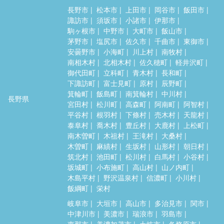
長野市
松本市
上田市
岡谷市
飯田市
諏訪市
須坂市
小諸市
伊那市
駒ヶ根市
中野市
大町市
飯山市
茅野市
塩尻市
佐久市
千曲市
東御市
安曇野市
小海町
川上村
南牧村
南相木村
北相木村
佐久穂町
軽井沢町
御代田町
立科町
青木村
長和町
下諏訪町
富士見町
原村
辰野町
箕輪町
飯島町
南箕輪村
中川村
長野県
宮田村
松川町
高森町
阿南町
阿智村
平谷村
根羽村
下條村
売木村
天龍村
泰阜村
喬木村
豊丘村
大鹿村
上松町
南木曽町
木祖村
王滝村
大桑村
木曽町
麻績村
生坂村
山形村
朝日村
筑北村
池田町
松川村
白馬村
小谷村
坂城町
小布施町
高山村
山ノ内町
木島平村
野沢温泉村
信濃町
小川村
飯綱町
栄村
岐阜市
大垣市
高山市
多治見市
関市
中津川市
美濃市
瑞浪市
羽島市
恵那市
美濃加茂市
土岐市
各務原市