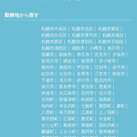
勤務地から探す
札幌市中央区
札幌市北区
札幌市東区
札幌市白石区
札幌市豊平区
札幌市南区
札幌市西区
札幌市厚別区
札幌市手稲区
札幌市清田区
函館市
小樽市
旭川市
室蘭市
釧路市
帯広市
北見市
夕張市
岩見沢市
網走市
留萌市
苫小牧市
稚内市
美唄市
芦別市
江別市
赤平市
紋別市
士別市
名寄市
三笠市
根室市
千歳市
滝川市
砂川市
歌志内市
深川市
富良野市
登別市
恵庭市
伊達市
北広島市
石狩市
北斗市
当別町
新篠津村
松前町
福島町
知内町
木古内町
七飯町
鹿部町
森町
八雲町
長万部町
江差町
上ノ国町
厚沢部町
乙部町
奥尻町
今金町
せたな町
島牧村
寿都町
黒松内町
蘭越町
ニセコ町
真狩村
留寿都村