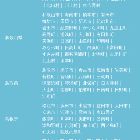
上北山村
川上村
東吉野村
和歌山市
海南市
橋本市
有田市
御坊市
田辺市
新宮市
紀の川市
岩出市
紀美野町
かつらぎ町
九度山町
高野町
湯浅町
広川町
有田川町
和歌山県
美浜町
日高町
由良町
印南町
みなべ町
日高川町
白浜町
上富田町
すさみ町
那智勝浦町
太地町
古座川町
北山村
串本町
鳥取市
米子市
倉吉市
境港市
岩美町
若桜町
智頭町
八頭町
三朝町
鳥取県
湯梨浜町
琴浦町
北栄町
日吉津村
大山町
南部町
伯耆町
日南町
日野町
江府町
松江市
浜田市
出雲市
益田市
大田市
安来市
江津市
雲南市
奥出雲町
島根県
飯南町
川本町
美郷町
邑南町
津和野町
吉賀町
海士町
西ノ島町
知夫村
隠岐の島町