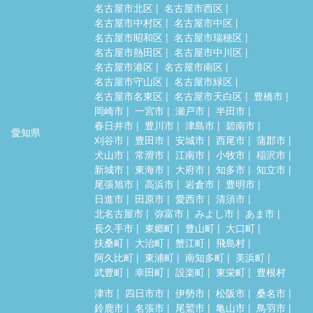
名古屋市北区
名古屋市西区
名古屋市中村区
名古屋市中区
名古屋市昭和区
名古屋市瑞穂区
名古屋市熱田区
名古屋市中川区
名古屋市港区
名古屋市南区
名古屋市守山区
名古屋市緑区
名古屋市名東区
名古屋市天白区
豊橋市
岡崎市
一宮市
瀬戸市
半田市
春日井市
豊川市
津島市
碧南市
愛知県
刈谷市
豊田市
安城市
西尾市
蒲郡市
犬山市
常滑市
江南市
小牧市
稲沢市
新城市
東海市
大府市
知多市
知立市
尾張旭市
高浜市
岩倉市
豊明市
日進市
田原市
愛西市
清須市
北名古屋市
弥富市
みよし市
あま市
長久手市
東郷町
豊山町
大口町
扶桑町
大治町
蟹江町
飛島村
阿久比町
東浦町
南知多町
美浜町
武豊町
幸田町
設楽町
東栄町
豊根村
津市
四日市市
伊勢市
松阪市
桑名市
鈴鹿市
名張市
尾鷲市
亀山市
鳥羽市