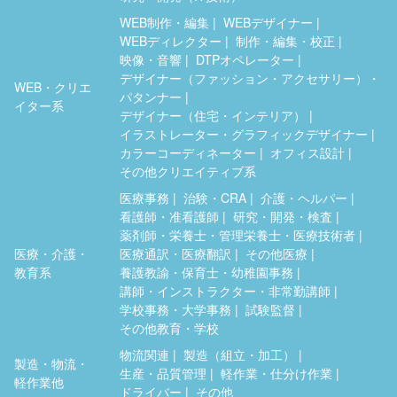
WEB制作・編集
WEBデザイナー
WEBディレクター
制作・編集・校正
映像・音響
DTPオペレーター
デザイナー（ファッション・アクセサリー）・
WEB・クリエ
パタンナー
イター系
デザイナー（住宅・インテリア）
イラストレーター・グラフィックデザイナー
カラーコーディネーター
オフィス設計
その他クリエイティブ系
医療事務
治験・CRA
介護・ヘルパー
看護師・准看護師
研究・開発・検査
薬剤師・栄養士・管理栄養士・医療技術者
医療・介護・
医療通訳・医療翻訳
その他医療
教育系
養護教諭・保育士・幼稚園事務
講師・インストラクター・非常勤講師
学校事務・大学事務
試験監督
その他教育・学校
物流関連
製造（組立・加工）
製造・物流・
生産・品質管理
軽作業・仕分け作業
軽作業他
ドライバー
その他