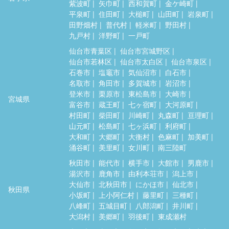
紫波町
矢巾町
西和賀町
金ケ崎町
平泉町
住田町
大槌町
山田町
岩泉町
田野畑村
普代村
軽米町
野田村
九戸村
洋野町
一戸町
仙台市青葉区
仙台市宮城野区
仙台市若林区
仙台市太白区
仙台市泉区
石巻市
塩竈市
気仙沼市
白石市
名取市
角田市
多賀城市
岩沼市
登米市
栗原市
東松島市
大崎市
宮城県
富谷市
蔵王町
七ヶ宿町
大河原町
村田町
柴田町
川崎町
丸森町
亘理町
山元町
松島町
七ヶ浜町
利府町
大和町
大郷町
大衡村
色麻町
加美町
涌谷町
美里町
女川町
南三陸町
秋田市
能代市
横手市
大館市
男鹿市
湯沢市
鹿角市
由利本荘市
潟上市
大仙市
北秋田市
にかほ市
仙北市
秋田県
小坂町
上小阿仁村
藤里町
三種町
八峰町
五城目町
八郎潟町
井川町
大潟村
美郷町
羽後町
東成瀬村