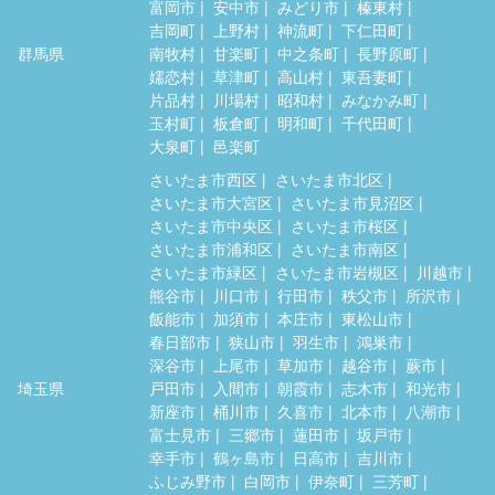
富岡市
安中市
みどり市
榛東村
吉岡町
上野村
神流町
下仁田町
群馬県
南牧村
甘楽町
中之条町
長野原町
嬬恋村
草津町
高山村
東吾妻町
片品村
川場村
昭和村
みなかみ町
玉村町
板倉町
明和町
千代田町
大泉町
邑楽町
さいたま市西区
さいたま市北区
さいたま市大宮区
さいたま市見沼区
さいたま市中央区
さいたま市桜区
さいたま市浦和区
さいたま市南区
さいたま市緑区
さいたま市岩槻区
川越市
熊谷市
川口市
行田市
秩父市
所沢市
飯能市
加須市
本庄市
東松山市
春日部市
狭山市
羽生市
鴻巣市
深谷市
上尾市
草加市
越谷市
蕨市
埼玉県
戸田市
入間市
朝霞市
志木市
和光市
新座市
桶川市
久喜市
北本市
八潮市
富士見市
三郷市
蓮田市
坂戸市
幸手市
鶴ヶ島市
日高市
吉川市
ふじみ野市
白岡市
伊奈町
三芳町