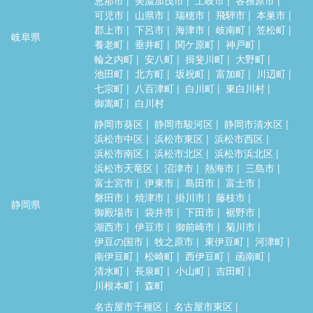
可児市
山県市
瑞穂市
飛騨市
本巣市
郡上市
下呂市
海津市
岐南町
笠松町
岐阜県
養老町
垂井町
関ケ原町
神戸町
輪之内町
安八町
揖斐川町
大野町
池田町
北方町
坂祝町
富加町
川辺町
七宗町
八百津町
白川町
東白川村
御嵩町
白川村
静岡市葵区
静岡市駿河区
静岡市清水区
浜松市中区
浜松市東区
浜松市西区
浜松市南区
浜松市北区
浜松市浜北区
浜松市天竜区
沼津市
熱海市
三島市
富士宮市
伊東市
島田市
富士市
磐田市
焼津市
掛川市
藤枝市
静岡県
御殿場市
袋井市
下田市
裾野市
湖西市
伊豆市
御前崎市
菊川市
伊豆の国市
牧之原市
東伊豆町
河津町
南伊豆町
松崎町
西伊豆町
函南町
清水町
長泉町
小山町
吉田町
川根本町
森町
名古屋市千種区
名古屋市東区