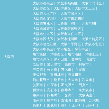
大阪市都島区
大阪市福島区
大阪市此花区
大阪市西区
大阪市港区
大阪市大正区
大阪市天王寺区
大阪市浪速区
大阪市西淀川区
大阪市東淀川区
大阪市東成区
大阪市生野区
大阪市旭区
大阪市城東区
大阪市阿倍野区
大阪市住吉区
大阪市東住吉区
大阪市西成区
大阪市淀川区
大阪市鶴見区
大阪市住之江区
大阪市平野区
大阪市北区
大阪市中央区
堺市堺区
堺市中区
堺市東区
堺市西区
堺市南区
堺市北区
大阪府
堺市美原区
岸和田市
豊中市
池田市
吹田市
泉大津市
高槻市
貝塚市
守口市
枚方市
茨木市
八尾市
泉佐野市
富田林市
寝屋川市
河内長野市
松原市
大東市
和泉市
箕面市
柏原市
羽曳野市
門真市
摂津市
高石市
藤井寺市
東大阪市
泉南市
四條畷市
交野市
大阪狭山市
阪南市
島本町
豊能町
能勢町
忠岡町
熊取町
田尻町
岬町
太子町
河南町