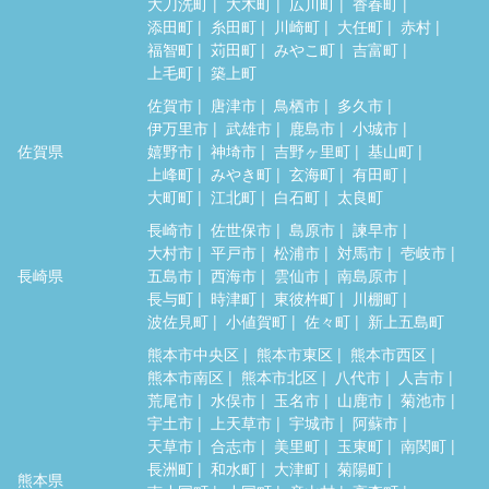
大刀洗町
大木町
広川町
香春町
添田町
糸田町
川崎町
大任町
赤村
福智町
苅田町
みやこ町
吉富町
上毛町
築上町
佐賀市
唐津市
鳥栖市
多久市
伊万里市
武雄市
鹿島市
小城市
佐賀県
嬉野市
神埼市
吉野ヶ里町
基山町
上峰町
みやき町
玄海町
有田町
大町町
江北町
白石町
太良町
長崎市
佐世保市
島原市
諫早市
大村市
平戸市
松浦市
対馬市
壱岐市
長崎県
五島市
西海市
雲仙市
南島原市
長与町
時津町
東彼杵町
川棚町
波佐見町
小値賀町
佐々町
新上五島町
熊本市中央区
熊本市東区
熊本市西区
熊本市南区
熊本市北区
八代市
人吉市
荒尾市
水俣市
玉名市
山鹿市
菊池市
宇土市
上天草市
宇城市
阿蘇市
天草市
合志市
美里町
玉東町
南関町
長洲町
和水町
大津町
菊陽町
熊本県