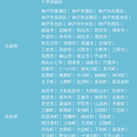
千早赤阪村
神戸市東灘区
神戸市灘区
神戸市兵庫区
神戸市長田区
神戸市須磨区
神戸市垂水区
神戸市北区
神戸市中央区
神戸市西区
姫路市
尼崎市
明石市
西宮市
洲本市
芦屋市
伊丹市
相生市
豊岡市
加古川市
赤穂市
西脇市
宝塚市
兵庫県
三木市
高砂市
川西市
小野市
三田市
加西市
篠山市
養父市
丹波市
南あわじ市
朝来市
淡路市
宍粟市
加東市
たつの市
猪名川町
多可町
稲美町
播磨町
市川町
福崎町
神河町
太子町
上郡町
佐用町
香美町
新温泉町
奈良市
大和高田市
大和郡山市
天理市
橿原市
桜井市
五條市
御所市
生駒市
香芝市
葛城市
宇陀市
山添村
平群町
三郷町
斑鳩町
安堵町
川西町
三宅町
奈良県
田原本町
曽爾村
御杖村
高取町
明日香村
上牧町
王寺町
広陵町
河合町
吉野町
大淀町
下市町
黒滝村
天川村
野迫川村
十津川村
下北山村