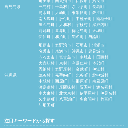
奄美市
南九州市
伊佐市
姶良市
鹿児島県
三島村
十島村
さつま町
長島町
湧水町
大崎町
東串良町
錦江町
南大隅町
肝付町
中種子町
南種子町
屋久島町
大和村
宇検村
瀬戸内町
龍郷町
喜界町
徳之島町
天城町
伊仙町
和泊町
知名町
与論町
那覇市
宜野湾市
石垣市
浦添市
名護市
糸満市
沖縄市
豊見城市
うるま市
宮古島市
南城市
国頭村
大宜味村
東村
今帰仁村
本部町
恩納村
宜野座村
金武町
伊江村
沖縄県
読谷村
嘉手納町
北谷町
北中城村
中城村
西原町
与那原町
南風原町
渡嘉敷村
座間味村
粟国村
渡名喜村
南大東村
北大東村
伊平屋村
伊是名村
久米島町
八重瀬町
多良間村
竹富町
与那国町
注目キーワードから探す