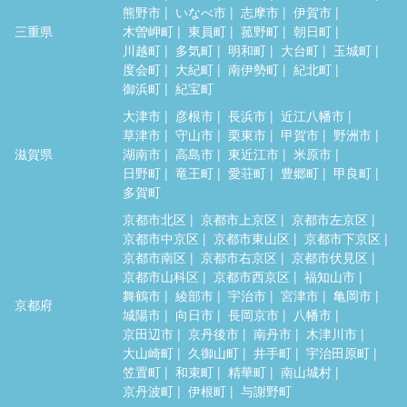
熊野市
いなべ市
志摩市
伊賀市
三重県
木曽岬町
東員町
菰野町
朝日町
川越町
多気町
明和町
大台町
玉城町
度会町
大紀町
南伊勢町
紀北町
御浜町
紀宝町
大津市
彦根市
長浜市
近江八幡市
草津市
守山市
栗東市
甲賀市
野洲市
滋賀県
湖南市
高島市
東近江市
米原市
日野町
竜王町
愛荘町
豊郷町
甲良町
多賀町
京都市北区
京都市上京区
京都市左京区
京都市中京区
京都市東山区
京都市下京区
京都市南区
京都市右京区
京都市伏見区
京都市山科区
京都市西京区
福知山市
舞鶴市
綾部市
宇治市
宮津市
亀岡市
京都府
城陽市
向日市
長岡京市
八幡市
京田辺市
京丹後市
南丹市
木津川市
大山崎町
久御山町
井手町
宇治田原町
笠置町
和束町
精華町
南山城村
京丹波町
伊根町
与謝野町