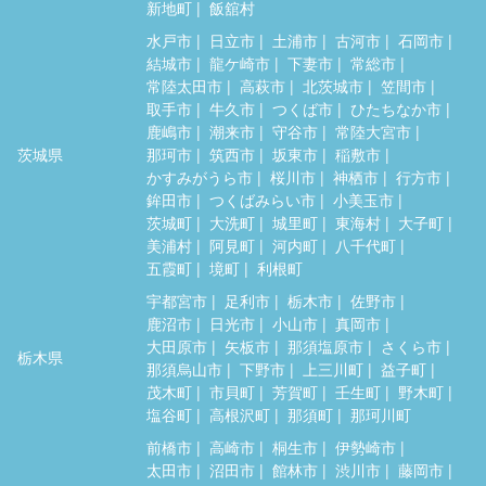
新地町
飯舘村
水戸市
日立市
土浦市
古河市
石岡市
結城市
龍ケ崎市
下妻市
常総市
常陸太田市
高萩市
北茨城市
笠間市
取手市
牛久市
つくば市
ひたちなか市
鹿嶋市
潮来市
守谷市
常陸大宮市
茨城県
那珂市
筑西市
坂東市
稲敷市
かすみがうら市
桜川市
神栖市
行方市
鉾田市
つくばみらい市
小美玉市
茨城町
大洗町
城里町
東海村
大子町
美浦村
阿見町
河内町
八千代町
五霞町
境町
利根町
宇都宮市
足利市
栃木市
佐野市
鹿沼市
日光市
小山市
真岡市
大田原市
矢板市
那須塩原市
さくら市
栃木県
那須烏山市
下野市
上三川町
益子町
茂木町
市貝町
芳賀町
壬生町
野木町
塩谷町
高根沢町
那須町
那珂川町
前橋市
高崎市
桐生市
伊勢崎市
太田市
沼田市
館林市
渋川市
藤岡市