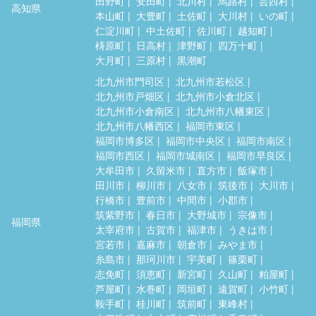
田野町
安田町
北川村
馬路村
芸西村
高知県
本山町
大豊町
土佐町
大川村
いの町
仁淀川町
中土佐町
佐川町
越知町
梼原町
日高村
津野町
四万十町
大月町
三原村
黒潮町
北九州市門司区
北九州市若松区
北九州市戸畑区
北九州市小倉北区
北九州市小倉南区
北九州市八幡東区
北九州市八幡西区
福岡市東区
福岡市博多区
福岡市中央区
福岡市南区
福岡市西区
福岡市城南区
福岡市早良区
大牟田市
久留米市
直方市
飯塚市
田川市
柳川市
八女市
筑後市
大川市
行橋市
豊前市
中間市
小郡市
筑紫野市
春日市
大野城市
宗像市
福岡県
太宰府市
古賀市
福津市
うきは市
宮若市
嘉麻市
朝倉市
みやま市
糸島市
那珂川市
宇美町
篠栗町
志免町
須恵町
新宮町
久山町
粕屋町
芦屋町
水巻町
岡垣町
遠賀町
小竹町
鞍手町
桂川町
筑前町
東峰村