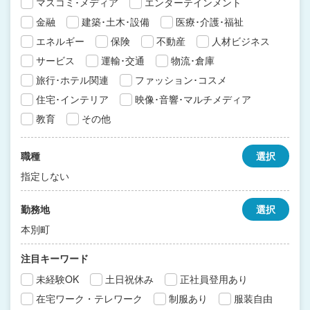
マスコミ･メディア
エンターテインメント
金融
建築･土木･設備
医療･介護･福祉
エネルギー
保険
不動産
人材ビジネス
サービス
運輸･交通
物流･倉庫
旅行･ホテル関連
ファッション･コスメ
住宅･インテリア
映像･音響･マルチメディア
教育
その他
職種
選択
指定しない
勤務地
選択
本別町
注目キーワード
未経験OK
土日祝休み
正社員登用あり
在宅ワーク・テレワーク
制服あり
服装自由