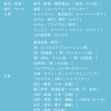
販売・営業・
販売（家電・携帯電話）
販売（その他）
旅行・サービ
接客・ショールーム・カウンター
ス系
キャンペーン・食品販売
スーパーバイザー
ホテル・旅行
美容・エステ
ホテル・ブライダル
航空
コンビニ・スーパー
パチンコ・スロット
その他営業・サービス
運用管理・保守
SE（ビジネスアプリケーション系）
SE（制御系）
SE（データベース系）
SE（Web・スマホ系）
SE（汎用系）
社内SE
SE（その他）
ヘルプデスク・ユーザーサポート
評価・テスト
ネットワークエンジニア
IT系
プログラマ
OAインストラクター
設計（建築・土木・設備）
施工管理・現場監督
その他 IT・技術
CAD（建築・土木・設備）
CAD（電気・電子・機械）
CADオペレータ
設計（電気・電子・機械）
研究・開発（IT技術）