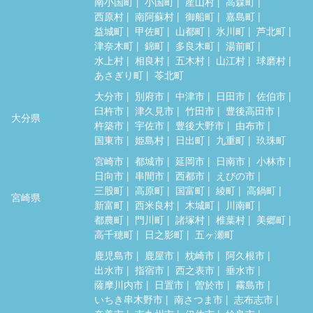
南小国町
小国町
産山村
高森町
西原村
南阿蘇村
御船町
嘉島町
益城町
甲佐町
山都町
氷川町
芦北町
津奈木町
錦町
多良木町
湯前町
水上村
相良村
五木村
山江村
球磨村
あさぎり町
苓北町
大分市
別府市
中津市
日田市
佐伯市
臼杵市
津久見市
竹田市
豊後高田市
大分県
杵築市
宇佐市
豊後大野市
由布市
国東市
姫島村
日出町
九重町
玖珠町
宮崎市
都城市
延岡市
日南市
小林市
日向市
串間市
西都市
えびの市
三股町
高原町
国富町
綾町
高鍋町
宮崎県
新富町
西米良村
木城町
川南町
都農町
門川町
諸塚村
椎葉村
美郷町
高千穂町
日之影町
五ヶ瀬町
鹿児島市
鹿屋市
枕崎市
阿久根市
出水市
指宿市
西之表市
垂水市
薩摩川内市
日置市
曽於市
霧島市
いちき串木野市
南さつま市
志布志市