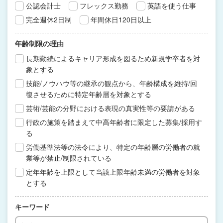
公認会計士
フレックス勤務
英語を使う仕事
完全週休2日制
年間休日120日以上
年齢制限の理由
長期勤続によるキャリア形成を図るため新規学卒者を対
象とする
技能/ノウハウ等の継承の観点から、年齢構成を維持/回
復させるために特定年齢層を対象とする
芸術/芸能の分野における表現の真実性等の要請がある
行政の施策を踏まえて中高年齢者に限定した募集/採用す
る
労働基準法等の法令により、特定の年齢層の労働者の就
業等が禁止/制限されている
定年年齢を上限として当該上限年齢未満の労働者を対象
とする
キーワード