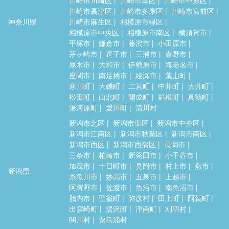
川崎市高津区
川崎市多摩区
川崎市宮前区
神奈川県
川崎市麻生区
相模原市緑区
相模原市中央区
相模原市南区
横須賀市
平塚市
鎌倉市
藤沢市
小田原市
茅ヶ崎市
逗子市
三浦市
秦野市
厚木市
大和市
伊勢原市
海老名市
座間市
南足柄市
綾瀬市
葉山町
寒川町
大磯町
二宮町
中井町
大井町
松田町
山北町
開成町
箱根町
真鶴町
湯河原町
愛川町
清川村
新潟市北区
新潟市東区
新潟市中央区
新潟市江南区
新潟市秋葉区
新潟市南区
新潟市西区
新潟市西蒲区
長岡市
三条市
柏崎市
新発田市
小千谷市
加茂市
十日町市
見附市
村上市
燕市
新潟県
糸魚川市
妙高市
五泉市
上越市
阿賀野市
佐渡市
魚沼市
南魚沼市
胎内市
聖籠町
弥彦村
田上町
阿賀町
出雲崎町
湯沢町
津南町
刈羽村
関川村
粟島浦村