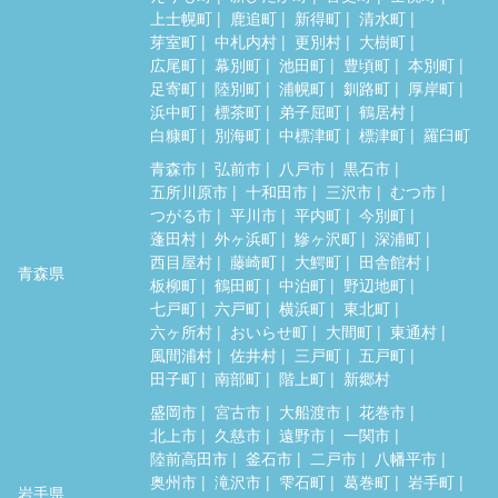
上士幌町
鹿追町
新得町
清水町
芽室町
中札内村
更別村
大樹町
広尾町
幕別町
池田町
豊頃町
本別町
足寄町
陸別町
浦幌町
釧路町
厚岸町
浜中町
標茶町
弟子屈町
鶴居村
白糠町
別海町
中標津町
標津町
羅臼町
青森市
弘前市
八戸市
黒石市
五所川原市
十和田市
三沢市
むつ市
つがる市
平川市
平内町
今別町
蓬田村
外ヶ浜町
鰺ヶ沢町
深浦町
西目屋村
藤崎町
大鰐町
田舎館村
青森県
板柳町
鶴田町
中泊町
野辺地町
七戸町
六戸町
横浜町
東北町
六ヶ所村
おいらせ町
大間町
東通村
風間浦村
佐井村
三戸町
五戸町
田子町
南部町
階上町
新郷村
盛岡市
宮古市
大船渡市
花巻市
北上市
久慈市
遠野市
一関市
陸前高田市
釜石市
二戸市
八幡平市
奥州市
滝沢市
雫石町
葛巻町
岩手町
岩手県