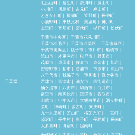
毛呂山町
越生町
滑川町
嵐山町
小川町
川島町
吉見町
鳩山町
ときがわ町
横瀬町
皆野町
長瀞町
小鹿野町
東秩父村
美里町
神川町
上里町
寄居町
宮代町
杉戸町
松伏町
千葉市中央区
千葉市花見川区
千葉市稲毛区
千葉市若葉区
千葉市緑区
千葉市美浜区
銚子市
市川市
船橋市
館山市
木更津市
松戸市
野田市
茂原市
成田市
佐倉市
東金市
旭市
習志野市
柏市
勝浦市
市原市
流山市
八千代市
我孫子市
鴨川市
鎌ケ谷市
千葉県
君津市
富津市
浦安市
四街道市
袖ケ浦市
八街市
印西市
白井市
富里市
南房総市
匝瑳市
香取市
山武市
いすみ市
大網白里市
酒々井町
栄町
神崎町
多古町
東庄町
九十九里町
芝山町
横芝光町
一宮町
睦沢町
長生村
白子町
長柄町
長南町
大多喜町
御宿町
鋸南町
千代田区
中央区
港区
新宿区
文京区