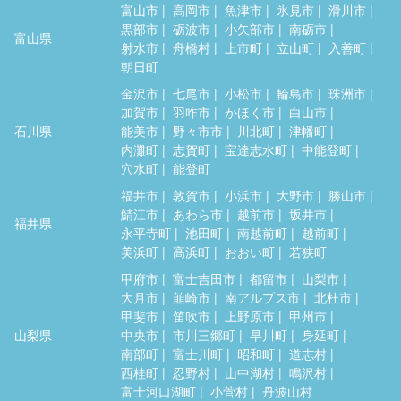
富山市
高岡市
魚津市
氷見市
滑川市
黒部市
砺波市
小矢部市
南砺市
富山県
射水市
舟橋村
上市町
立山町
入善町
朝日町
金沢市
七尾市
小松市
輪島市
珠洲市
加賀市
羽咋市
かほく市
白山市
石川県
能美市
野々市市
川北町
津幡町
内灘町
志賀町
宝達志水町
中能登町
穴水町
能登町
福井市
敦賀市
小浜市
大野市
勝山市
鯖江市
あわら市
越前市
坂井市
福井県
永平寺町
池田町
南越前町
越前町
美浜町
高浜町
おおい町
若狭町
甲府市
富士吉田市
都留市
山梨市
大月市
韮崎市
南アルプス市
北杜市
甲斐市
笛吹市
上野原市
甲州市
山梨県
中央市
市川三郷町
早川町
身延町
南部町
富士川町
昭和町
道志村
西桂町
忍野村
山中湖村
鳴沢村
富士河口湖町
小菅村
丹波山村