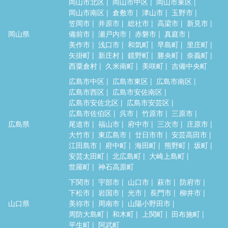
岡山市北区
岡山市中区
岡山市東区
岡山市南区
倉敷市
津山市
玉野市
笠岡市
井原市
総社市
高梁市
新見市
岡山県
備前市
瀬戸内市
赤磐市
真庭市
美作市
浅口市
和気町
早島町
里庄町
矢掛町
新庄村
鏡野町
勝央町
奈義町
西粟倉村
久米南町
美咲町
吉備中央町
広島市中区
広島市東区
広島市南区
広島市西区
広島市安佐南区
広島市安佐北区
広島市安芸区
広島市佐伯区
呉市
竹原市
三原市
広島県
尾道市
福山市
府中市
三次市
庄原市
大竹市
東広島市
廿日市市
安芸高田市
江田島市
府中町
海田町
熊野町
坂町
安芸太田町
北広島町
大崎上島町
世羅町
神石高原町
下関市
宇部市
山口市
萩市
防府市
下松市
岩国市
光市
長門市
柳井市
山口県
美祢市
周南市
山陽小野田市
周防大島町
和木町
上関町
田布施町
平生町
阿武町