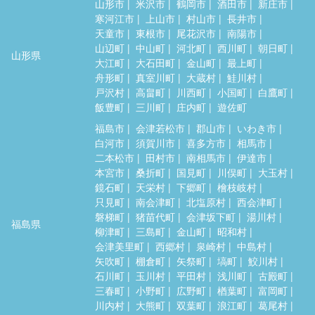
山形市
米沢市
鶴岡市
酒田市
新庄市
寒河江市
上山市
村山市
長井市
天童市
東根市
尾花沢市
南陽市
山辺町
中山町
河北町
西川町
朝日町
山形県
大江町
大石田町
金山町
最上町
舟形町
真室川町
大蔵村
鮭川村
戸沢村
高畠町
川西町
小国町
白鷹町
飯豊町
三川町
庄内町
遊佐町
福島市
会津若松市
郡山市
いわき市
白河市
須賀川市
喜多方市
相馬市
二本松市
田村市
南相馬市
伊達市
本宮市
桑折町
国見町
川俣町
大玉村
鏡石町
天栄村
下郷町
檜枝岐村
只見町
南会津町
北塩原村
西会津町
磐梯町
猪苗代町
会津坂下町
湯川村
福島県
柳津町
三島町
金山町
昭和村
会津美里町
西郷村
泉崎村
中島村
矢吹町
棚倉町
矢祭町
塙町
鮫川村
石川町
玉川村
平田村
浅川町
古殿町
三春町
小野町
広野町
楢葉町
富岡町
川内村
大熊町
双葉町
浪江町
葛尾村