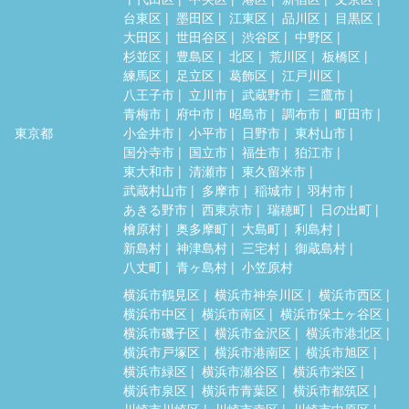
台東区
墨田区
江東区
品川区
目黒区
大田区
世田谷区
渋谷区
中野区
杉並区
豊島区
北区
荒川区
板橋区
練馬区
足立区
葛飾区
江戸川区
八王子市
立川市
武蔵野市
三鷹市
青梅市
府中市
昭島市
調布市
町田市
東京都
小金井市
小平市
日野市
東村山市
国分寺市
国立市
福生市
狛江市
東大和市
清瀬市
東久留米市
武蔵村山市
多摩市
稲城市
羽村市
あきる野市
西東京市
瑞穂町
日の出町
檜原村
奥多摩町
大島町
利島村
新島村
神津島村
三宅村
御蔵島村
八丈町
青ヶ島村
小笠原村
横浜市鶴見区
横浜市神奈川区
横浜市西区
横浜市中区
横浜市南区
横浜市保土ヶ谷区
横浜市磯子区
横浜市金沢区
横浜市港北区
横浜市戸塚区
横浜市港南区
横浜市旭区
横浜市緑区
横浜市瀬谷区
横浜市栄区
横浜市泉区
横浜市青葉区
横浜市都筑区
川崎市川崎区
川崎市幸区
川崎市中原区