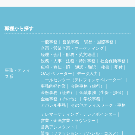
職種から探す
一般事務
営業事務
貿易・国際事務
企画・営業企画・マーケティング
経理・会計・財務・英文経理
総務・人事・法務・特許事務
社会保険事務
広報・宣伝・IR
通訳・翻訳
秘書
受付
事務・オフィ
OAオペレーター
データ入力
ス系
コールセンター（テレフォンオペレーター）
事務的軽作業
金融事務（銀行）
金融事務（証券）
金融事務（生保・損保）
金融事務（その他）
学校事務
アパレル事務
その他オフィスワーク・事務
テレマーケティング・テレアポインター
営業・企画営業・ラウンダー
営業アシスタント
販売（ファッション・アパレル・コスメ）