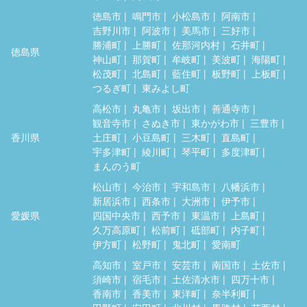
徳島市
鳴門市
小松島市
阿南市
吉野川市
阿波市
美馬市
三好市
勝浦町
上勝町
佐那河内村
石井町
徳島県
神山町
那賀町
牟岐町
美波町
海陽町
松茂町
北島町
藍住町
板野町
上板町
つるぎ町
東みよし町
高松市
丸亀市
坂出市
善通寺市
観音寺市
さぬき市
東かがわ市
三豊市
香川県
土庄町
小豆島町
三木町
直島町
宇多津町
綾川町
琴平町
多度津町
まんのう町
松山市
今治市
宇和島市
八幡浜市
新居浜市
西条市
大洲市
伊予市
愛媛県
四国中央市
西予市
東温市
上島町
久万高原町
松前町
砥部町
内子町
伊方町
松野町
鬼北町
愛南町
高知市
室戸市
安芸市
南国市
土佐市
須崎市
宿毛市
土佐清水市
四万十市
香南市
香美市
東洋町
奈半利町