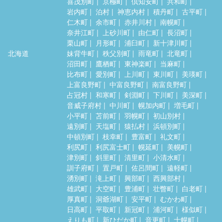
喜茂別町
京極町
倶知安町
共和町
岩内町
泊村
神恵内村
積丹町
古平町
仁木町
余市町
赤井川村
南幌町
奈井江町
上砂川町
由仁町
長沼町
栗山町
月形町
浦臼町
新十津川町
北海道
妹背牛町
秩父別町
雨竜町
北竜町
沼田町
鷹栖町
東神楽町
当麻町
比布町
愛別町
上川町
東川町
美瑛町
上富良野町
中富良野町
南富良野町
占冠村
和寒町
剣淵町
下川町
美深町
音威子府村
中川町
幌加内町
増毛町
小平町
苫前町
羽幌町
初山別村
遠別町
天塩町
猿払村
浜頓別町
中頓別町
枝幸町
豊富町
礼文町
利尻町
利尻富士町
幌延町
美幌町
津別町
斜里町
清里町
小清水町
訓子府町
置戸町
佐呂間町
遠軽町
湧別町
滝上町
興部町
西興部村
雄武町
大空町
豊浦町
壮瞥町
白老町
厚真町
洞爺湖町
安平町
むかわ町
日高町
平取町
新冠町
浦河町
様似町
えりも町
新ひだか町
音更町
士幌町