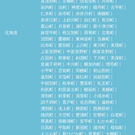
喜茂別町
京極町
倶知安町
共和町
岩内町
泊村
神恵内村
積丹町
古平町
仁木町
余市町
赤井川村
南幌町
奈井江町
上砂川町
由仁町
長沼町
栗山町
月形町
浦臼町
新十津川町
北海道
妹背牛町
秩父別町
雨竜町
北竜町
沼田町
鷹栖町
東神楽町
当麻町
比布町
愛別町
上川町
東川町
美瑛町
上富良野町
中富良野町
南富良野町
占冠村
和寒町
剣淵町
下川町
美深町
音威子府村
中川町
幌加内町
増毛町
小平町
苫前町
羽幌町
初山別村
遠別町
天塩町
猿払村
浜頓別町
中頓別町
枝幸町
豊富町
礼文町
利尻町
利尻富士町
幌延町
美幌町
津別町
斜里町
清里町
小清水町
訓子府町
置戸町
佐呂間町
遠軽町
湧別町
滝上町
興部町
西興部村
雄武町
大空町
豊浦町
壮瞥町
白老町
厚真町
洞爺湖町
安平町
むかわ町
日高町
平取町
新冠町
浦河町
様似町
えりも町
新ひだか町
音更町
士幌町