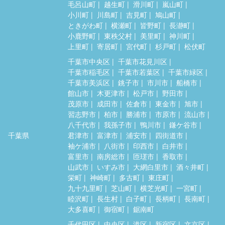
毛呂山町
越生町
滑川町
嵐山町
小川町
川島町
吉見町
鳩山町
ときがわ町
横瀬町
皆野町
長瀞町
小鹿野町
東秩父村
美里町
神川町
上里町
寄居町
宮代町
杉戸町
松伏町
千葉市中央区
千葉市花見川区
千葉市稲毛区
千葉市若葉区
千葉市緑区
千葉市美浜区
銚子市
市川市
船橋市
館山市
木更津市
松戸市
野田市
茂原市
成田市
佐倉市
東金市
旭市
習志野市
柏市
勝浦市
市原市
流山市
八千代市
我孫子市
鴨川市
鎌ケ谷市
千葉県
君津市
富津市
浦安市
四街道市
袖ケ浦市
八街市
印西市
白井市
富里市
南房総市
匝瑳市
香取市
山武市
いすみ市
大網白里市
酒々井町
栄町
神崎町
多古町
東庄町
九十九里町
芝山町
横芝光町
一宮町
睦沢町
長生村
白子町
長柄町
長南町
大多喜町
御宿町
鋸南町
千代田区
中央区
港区
新宿区
文京区