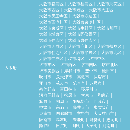
大阪市都島区
大阪市福島区
大阪市此花区
大阪市西区
大阪市港区
大阪市大正区
大阪市天王寺区
大阪市浪速区
大阪市西淀川区
大阪市東淀川区
大阪市東成区
大阪市生野区
大阪市旭区
大阪市城東区
大阪市阿倍野区
大阪市住吉区
大阪市東住吉区
大阪市西成区
大阪市淀川区
大阪市鶴見区
大阪市住之江区
大阪市平野区
大阪市北区
大阪市中央区
堺市堺区
堺市中区
堺市東区
堺市西区
堺市南区
堺市北区
大阪府
堺市美原区
岸和田市
豊中市
池田市
吹田市
泉大津市
高槻市
貝塚市
守口市
枚方市
茨木市
八尾市
泉佐野市
富田林市
寝屋川市
河内長野市
松原市
大東市
和泉市
箕面市
柏原市
羽曳野市
門真市
摂津市
高石市
藤井寺市
東大阪市
泉南市
四條畷市
交野市
大阪狭山市
阪南市
島本町
豊能町
能勢町
忠岡町
熊取町
田尻町
岬町
太子町
河南町