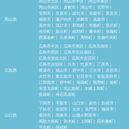
岡山市北区
岡山市中区
岡山市東区
岡山市南区
倉敷市
津山市
玉野市
笠岡市
井原市
総社市
高梁市
新見市
岡山県
備前市
瀬戸内市
赤磐市
真庭市
美作市
浅口市
和気町
早島町
里庄町
矢掛町
新庄村
鏡野町
勝央町
奈義町
西粟倉村
久米南町
美咲町
吉備中央町
広島市中区
広島市東区
広島市南区
広島市西区
広島市安佐南区
広島市安佐北区
広島市安芸区
広島市佐伯区
呉市
竹原市
三原市
広島県
尾道市
福山市
府中市
三次市
庄原市
大竹市
東広島市
廿日市市
安芸高田市
江田島市
府中町
海田町
熊野町
坂町
安芸太田町
北広島町
大崎上島町
世羅町
神石高原町
下関市
宇部市
山口市
萩市
防府市
下松市
岩国市
光市
長門市
柳井市
山口県
美祢市
周南市
山陽小野田市
周防大島町
和木町
上関町
田布施町
平生町
阿武町