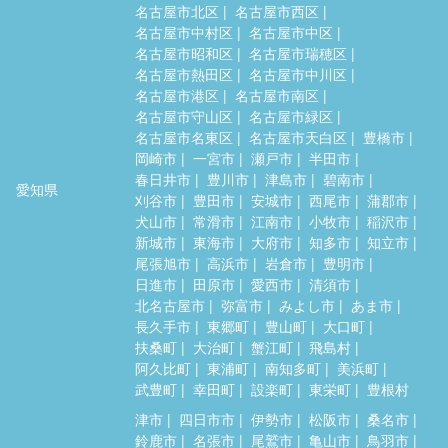
名古屋市北区
名古屋市西区
名古屋市中村区
名古屋市中区
名古屋市昭和区
名古屋市瑞穂区
名古屋市熱田区
名古屋市中川区
名古屋市港区
名古屋市南区
名古屋市守山区
名古屋市緑区
名古屋市名東区
名古屋市天白区
豊橋市
岡崎市
一宮市
瀬戸市
半田市
春日井市
豊川市
津島市
碧南市
愛知県
刈谷市
豊田市
安城市
西尾市
蒲郡市
犬山市
常滑市
江南市
小牧市
稲沢市
新城市
東海市
大府市
知多市
知立市
尾張旭市
高浜市
岩倉市
豊明市
日進市
田原市
愛西市
清須市
北名古屋市
弥富市
みよし市
あま市
長久手市
東郷町
豊山町
大口町
扶桑町
大治町
蟹江町
飛島村
阿久比町
東浦町
南知多町
美浜町
武豊町
幸田町
設楽町
東栄町
豊根村
津市
四日市市
伊勢市
松阪市
桑名市
鈴鹿市
名張市
尾鷲市
亀山市
鳥羽市