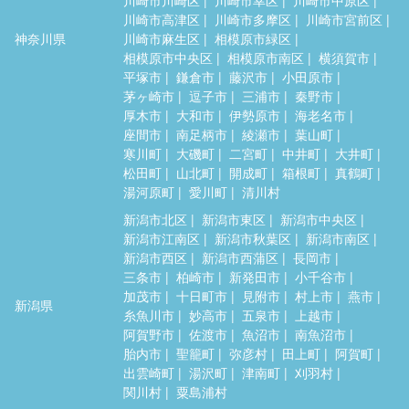
川崎市高津区
川崎市多摩区
川崎市宮前区
神奈川県
川崎市麻生区
相模原市緑区
相模原市中央区
相模原市南区
横須賀市
平塚市
鎌倉市
藤沢市
小田原市
茅ヶ崎市
逗子市
三浦市
秦野市
厚木市
大和市
伊勢原市
海老名市
座間市
南足柄市
綾瀬市
葉山町
寒川町
大磯町
二宮町
中井町
大井町
松田町
山北町
開成町
箱根町
真鶴町
湯河原町
愛川町
清川村
新潟市北区
新潟市東区
新潟市中央区
新潟市江南区
新潟市秋葉区
新潟市南区
新潟市西区
新潟市西蒲区
長岡市
三条市
柏崎市
新発田市
小千谷市
加茂市
十日町市
見附市
村上市
燕市
新潟県
糸魚川市
妙高市
五泉市
上越市
阿賀野市
佐渡市
魚沼市
南魚沼市
胎内市
聖籠町
弥彦村
田上町
阿賀町
出雲崎町
湯沢町
津南町
刈羽村
関川村
粟島浦村