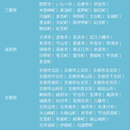
熊野市
いなべ市
志摩市
伊賀市
三重県
木曽岬町
東員町
菰野町
朝日町
川越町
多気町
明和町
大台町
玉城町
度会町
大紀町
南伊勢町
紀北町
御浜町
紀宝町
大津市
彦根市
長浜市
近江八幡市
草津市
守山市
栗東市
甲賀市
野洲市
滋賀県
湖南市
高島市
東近江市
米原市
日野町
竜王町
愛荘町
豊郷町
甲良町
多賀町
京都市北区
京都市上京区
京都市左京区
京都市中京区
京都市東山区
京都市下京区
京都市南区
京都市右京区
京都市伏見区
京都市山科区
京都市西京区
福知山市
舞鶴市
綾部市
宇治市
宮津市
亀岡市
京都府
城陽市
向日市
長岡京市
八幡市
京田辺市
京丹後市
南丹市
木津川市
大山崎町
久御山町
井手町
宇治田原町
笠置町
和束町
精華町
南山城村
京丹波町
伊根町
与謝野町