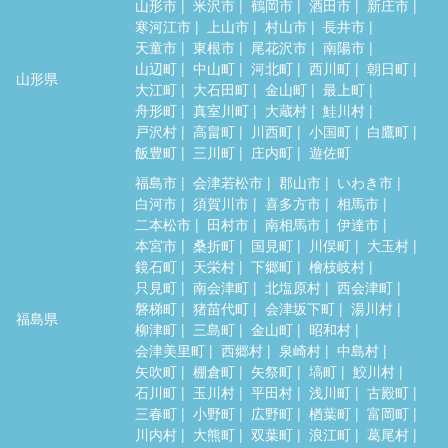
山形市
米沢市
鶴岡市
酒田市
新庄市
寒河江市
上山市
村山市
長井市
天童市
東根市
尾花沢市
南陽市
山辺町
中山町
河北町
西川町
朝日町
山形県
大江町
大石田町
金山町
最上町
舟形町
真室川町
大蔵村
鮭川村
戸沢村
高畠町
川西町
小国町
白鷹町
飯豊町
三川町
庄内町
遊佐町
福島市
会津若松市
郡山市
いわき市
白河市
須賀川市
喜多方市
相馬市
二本松市
田村市
南相馬市
伊達市
本宮市
桑折町
国見町
川俣町
大玉村
鏡石町
天栄村
下郷町
檜枝岐村
只見町
南会津町
北塩原村
西会津町
磐梯町
猪苗代町
会津坂下町
湯川村
福島県
柳津町
三島町
金山町
昭和村
会津美里町
西郷村
泉崎村
中島村
矢吹町
棚倉町
矢祭町
塙町
鮫川村
石川町
玉川村
平田村
浅川町
古殿町
三春町
小野町
広野町
楢葉町
富岡町
川内村
大熊町
双葉町
浪江町
葛尾村