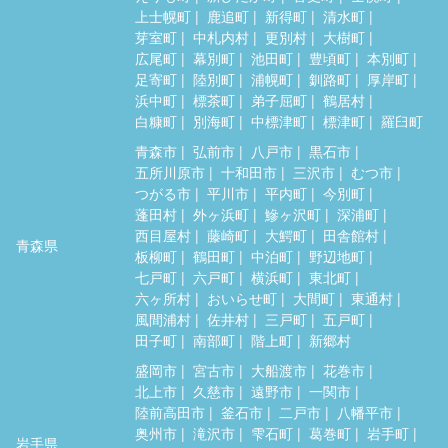
上士幌町
鹿追町
新得町
清水町
芽室町
中札内村
更別村
大樹町
広尾町
幕別町
池田町
豊頃町
本別町
足寄町
陸別町
浦幌町
釧路町
厚岸町
浜中町
標茶町
弟子屈町
鶴居村
白糠町
別海町
中標津町
標津町
羅臼町
青森市
弘前市
八戸市
黒石市
五所川原市
十和田市
三沢市
むつ市
つがる市
平川市
平内町
今別町
蓬田村
外ヶ浜町
鰺ヶ沢町
深浦町
西目屋村
藤崎町
大鰐町
田舎館村
青森県
板柳町
鶴田町
中泊町
野辺地町
七戸町
六戸町
横浜町
東北町
六ヶ所村
おいらせ町
大間町
東通村
風間浦村
佐井村
三戸町
五戸町
田子町
南部町
階上町
新郷村
盛岡市
宮古市
大船渡市
花巻市
北上市
久慈市
遠野市
一関市
陸前高田市
釜石市
二戸市
八幡平市
奥州市
滝沢市
雫石町
葛巻町
岩手町
岩手県