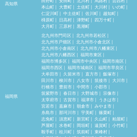
田野町
安田町
北川村
馬路村
芸西村
高知県
本山町
大豊町
土佐町
大川村
いの町
仁淀川町
中土佐町
佐川町
越知町
梼原町
日高村
津野町
四万十町
大月町
三原村
黒潮町
北九州市門司区
北九州市若松区
北九州市戸畑区
北九州市小倉北区
北九州市小倉南区
北九州市八幡東区
北九州市八幡西区
福岡市東区
福岡市博多区
福岡市中央区
福岡市南区
福岡市西区
福岡市城南区
福岡市早良区
大牟田市
久留米市
直方市
飯塚市
田川市
柳川市
八女市
筑後市
大川市
行橋市
豊前市
中間市
小郡市
筑紫野市
春日市
大野城市
宗像市
福岡県
太宰府市
古賀市
福津市
うきは市
宮若市
嘉麻市
朝倉市
みやま市
糸島市
那珂川市
宇美町
篠栗町
志免町
須恵町
新宮町
久山町
粕屋町
芦屋町
水巻町
岡垣町
遠賀町
小竹町
鞍手町
桂川町
筑前町
東峰村