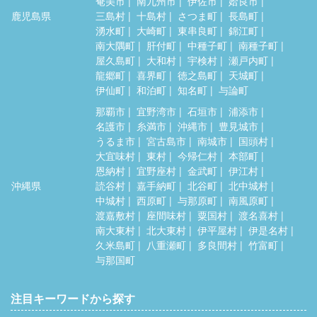
奄美市
南九州市
伊佐市
姶良市
鹿児島県
三島村
十島村
さつま町
長島町
湧水町
大崎町
東串良町
錦江町
南大隅町
肝付町
中種子町
南種子町
屋久島町
大和村
宇検村
瀬戸内町
龍郷町
喜界町
徳之島町
天城町
伊仙町
和泊町
知名町
与論町
那覇市
宜野湾市
石垣市
浦添市
名護市
糸満市
沖縄市
豊見城市
うるま市
宮古島市
南城市
国頭村
大宜味村
東村
今帰仁村
本部町
恩納村
宜野座村
金武町
伊江村
沖縄県
読谷村
嘉手納町
北谷町
北中城村
中城村
西原町
与那原町
南風原町
渡嘉敷村
座間味村
粟国村
渡名喜村
南大東村
北大東村
伊平屋村
伊是名村
久米島町
八重瀬町
多良間村
竹富町
与那国町
注目キーワードから探す