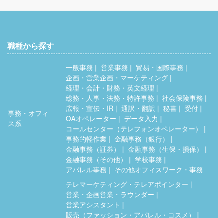
職種から探す
一般事務
営業事務
貿易・国際事務
企画・営業企画・マーケティング
経理・会計・財務・英文経理
総務・人事・法務・特許事務
社会保険事務
広報・宣伝・IR
通訳・翻訳
秘書
受付
事務・オフィ
OAオペレーター
データ入力
ス系
コールセンター（テレフォンオペレーター）
事務的軽作業
金融事務（銀行）
金融事務（証券）
金融事務（生保・損保）
金融事務（その他）
学校事務
アパレル事務
その他オフィスワーク・事務
テレマーケティング・テレアポインター
営業・企画営業・ラウンダー
営業アシスタント
販売（ファッション・アパレル・コスメ）