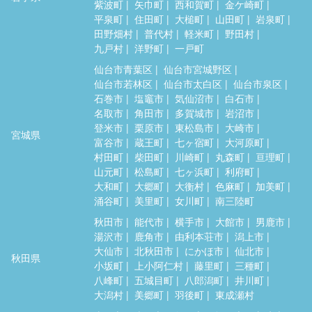
紫波町
矢巾町
西和賀町
金ケ崎町
平泉町
住田町
大槌町
山田町
岩泉町
田野畑村
普代村
軽米町
野田村
九戸村
洋野町
一戸町
仙台市青葉区
仙台市宮城野区
仙台市若林区
仙台市太白区
仙台市泉区
石巻市
塩竈市
気仙沼市
白石市
名取市
角田市
多賀城市
岩沼市
登米市
栗原市
東松島市
大崎市
宮城県
富谷市
蔵王町
七ヶ宿町
大河原町
村田町
柴田町
川崎町
丸森町
亘理町
山元町
松島町
七ヶ浜町
利府町
大和町
大郷町
大衡村
色麻町
加美町
涌谷町
美里町
女川町
南三陸町
秋田市
能代市
横手市
大館市
男鹿市
湯沢市
鹿角市
由利本荘市
潟上市
大仙市
北秋田市
にかほ市
仙北市
秋田県
小坂町
上小阿仁村
藤里町
三種町
八峰町
五城目町
八郎潟町
井川町
大潟村
美郷町
羽後町
東成瀬村