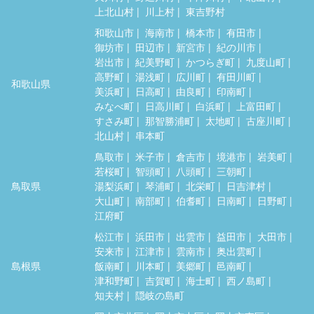
上北山村
川上村
東吉野村
和歌山市
海南市
橋本市
有田市
御坊市
田辺市
新宮市
紀の川市
岩出市
紀美野町
かつらぎ町
九度山町
高野町
湯浅町
広川町
有田川町
和歌山県
美浜町
日高町
由良町
印南町
みなべ町
日高川町
白浜町
上富田町
すさみ町
那智勝浦町
太地町
古座川町
北山村
串本町
鳥取市
米子市
倉吉市
境港市
岩美町
若桜町
智頭町
八頭町
三朝町
鳥取県
湯梨浜町
琴浦町
北栄町
日吉津村
大山町
南部町
伯耆町
日南町
日野町
江府町
松江市
浜田市
出雲市
益田市
大田市
安来市
江津市
雲南市
奥出雲町
島根県
飯南町
川本町
美郷町
邑南町
津和野町
吉賀町
海士町
西ノ島町
知夫村
隠岐の島町