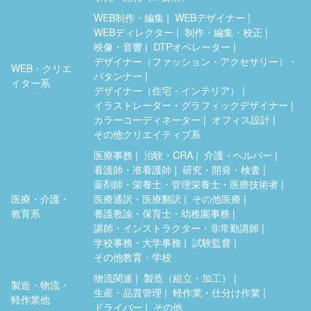
WEB制作・編集
WEBデザイナー
WEBディレクター
制作・編集・校正
映像・音響
DTPオペレーター
デザイナー（ファッション・アクセサリー）・
WEB・クリエ
パタンナー
イター系
デザイナー（住宅・インテリア）
イラストレーター・グラフィックデザイナー
カラーコーディネーター
オフィス設計
その他クリエイティブ系
医療事務
治験・CRA
介護・ヘルパー
看護師・准看護師
研究・開発・検査
薬剤師・栄養士・管理栄養士・医療技術者
医療・介護・
医療通訳・医療翻訳
その他医療
教育系
養護教諭・保育士・幼稚園事務
講師・インストラクター・非常勤講師
学校事務・大学事務
試験監督
その他教育・学校
物流関連
製造（組立・加工）
製造・物流・
生産・品質管理
軽作業・仕分け作業
軽作業他
ドライバー
その他