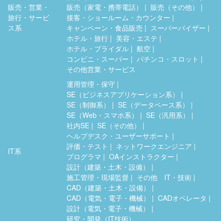
販売・営業・
販売（家電・携帯電話）
販売（その他）
旅行・サービ
接客・ショールーム・カウンター
ス系
キャンペーン・食品販売
スーパーバイザー
ホテル・旅行
美容・エステ
ホテル・ブライダル
航空
コンビニ・スーパー
パチンコ・スロット
その他営業・サービス
運用管理・保守
SE（ビジネスアプリケーション系）
SE（制御系）
SE（データベース系）
SE（Web・スマホ系）
SE（汎用系）
社内SE
SE（その他）
ヘルプデスク・ユーザーサポート
評価・テスト
ネットワークエンジニア
IT系
プログラマ
OAインストラクター
設計（建築・土木・設備）
施工管理・現場監督
その他 IT・技術
CAD（建築・土木・設備）
CAD（電気・電子・機械）
CADオペレータ
設計（電気・電子・機械）
研究・開発（IT技術）