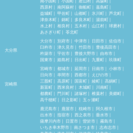
南小国町
小国町
産山村
高森町
西原村
南阿蘇村
御船町
嘉島町
益城町
甲佐町
山都町
氷川町
芦北町
津奈木町
錦町
多良木町
湯前町
水上村
相良村
五木村
山江村
球磨村
あさぎり町
苓北町
大分市
別府市
中津市
日田市
佐伯市
臼杵市
津久見市
竹田市
豊後高田市
大分県
杵築市
宇佐市
豊後大野市
由布市
国東市
姫島村
日出町
九重町
玖珠町
宮崎市
都城市
延岡市
日南市
小林市
日向市
串間市
西都市
えびの市
三股町
高原町
国富町
綾町
高鍋町
宮崎県
新富町
西米良村
木城町
川南町
都農町
門川町
諸塚村
椎葉村
美郷町
高千穂町
日之影町
五ヶ瀬町
鹿児島市
鹿屋市
枕崎市
阿久根市
出水市
指宿市
西之表市
垂水市
薩摩川内市
日置市
曽於市
霧島市
いちき串木野市
南さつま市
志布志市