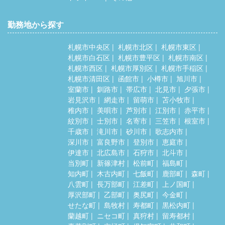
勤務地から探す
札幌市中央区
札幌市北区
札幌市東区
札幌市白石区
札幌市豊平区
札幌市南区
札幌市西区
札幌市厚別区
札幌市手稲区
札幌市清田区
函館市
小樽市
旭川市
室蘭市
釧路市
帯広市
北見市
夕張市
岩見沢市
網走市
留萌市
苫小牧市
稚内市
美唄市
芦別市
江別市
赤平市
紋別市
士別市
名寄市
三笠市
根室市
千歳市
滝川市
砂川市
歌志内市
深川市
富良野市
登別市
恵庭市
伊達市
北広島市
石狩市
北斗市
当別町
新篠津村
松前町
福島町
知内町
木古内町
七飯町
鹿部町
森町
八雲町
長万部町
江差町
上ノ国町
厚沢部町
乙部町
奥尻町
今金町
せたな町
島牧村
寿都町
黒松内町
蘭越町
ニセコ町
真狩村
留寿都村