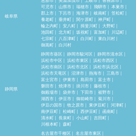
可児市
山県市
瑞穂市
飛騨市
本巣市
郡上市
下呂市
海津市
岐南町
笠松町
岐阜県
養老町
垂井町
関ケ原町
神戸町
輪之内町
安八町
揖斐川町
大野町
池田町
北方町
坂祝町
富加町
川辺町
七宗町
八百津町
白川町
東白川村
御嵩町
白川村
静岡市葵区
静岡市駿河区
静岡市清水区
浜松市中区
浜松市東区
浜松市西区
浜松市南区
浜松市北区
浜松市浜北区
浜松市天竜区
沼津市
熱海市
三島市
富士宮市
伊東市
島田市
富士市
磐田市
焼津市
掛川市
藤枝市
静岡県
御殿場市
袋井市
下田市
裾野市
湖西市
伊豆市
御前崎市
菊川市
伊豆の国市
牧之原市
東伊豆町
河津町
南伊豆町
松崎町
西伊豆町
函南町
清水町
長泉町
小山町
吉田町
川根本町
森町
名古屋市千種区
名古屋市東区