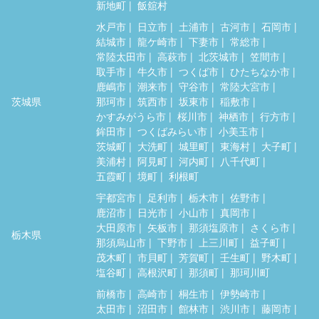
新地町
飯舘村
水戸市
日立市
土浦市
古河市
石岡市
結城市
龍ケ崎市
下妻市
常総市
常陸太田市
高萩市
北茨城市
笠間市
取手市
牛久市
つくば市
ひたちなか市
鹿嶋市
潮来市
守谷市
常陸大宮市
茨城県
那珂市
筑西市
坂東市
稲敷市
かすみがうら市
桜川市
神栖市
行方市
鉾田市
つくばみらい市
小美玉市
茨城町
大洗町
城里町
東海村
大子町
美浦村
阿見町
河内町
八千代町
五霞町
境町
利根町
宇都宮市
足利市
栃木市
佐野市
鹿沼市
日光市
小山市
真岡市
大田原市
矢板市
那須塩原市
さくら市
栃木県
那須烏山市
下野市
上三川町
益子町
茂木町
市貝町
芳賀町
壬生町
野木町
塩谷町
高根沢町
那須町
那珂川町
前橋市
高崎市
桐生市
伊勢崎市
太田市
沼田市
館林市
渋川市
藤岡市