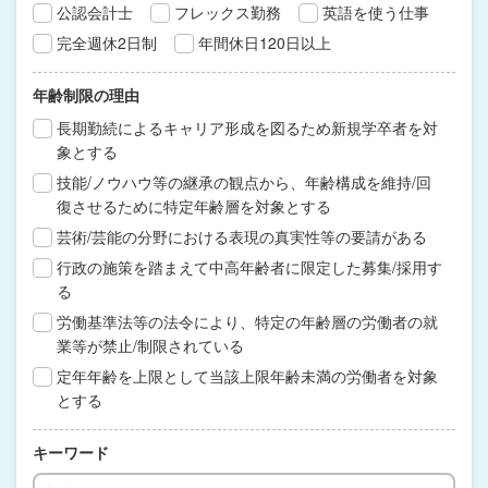
公認会計士
フレックス勤務
英語を使う仕事
完全週休2日制
年間休日120日以上
年齢制限の理由
長期勤続によるキャリア形成を図るため新規学卒者を対
象とする
技能/ノウハウ等の継承の観点から、年齢構成を維持/回
復させるために特定年齢層を対象とする
芸術/芸能の分野における表現の真実性等の要請がある
行政の施策を踏まえて中高年齢者に限定した募集/採用す
る
労働基準法等の法令により、特定の年齢層の労働者の就
業等が禁止/制限されている
定年年齢を上限として当該上限年齢未満の労働者を対象
とする
キーワード