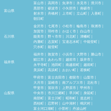
富山市
高岡市
魚津市
氷見市
滑川市
黒部市
砺波市
小矢部市
南砺市
富山県
射水市
舟橋村
上市町
立山町
入善町
朝日町
金沢市
七尾市
小松市
輪島市
珠洲市
加賀市
羽咋市
かほく市
白山市
石川県
能美市
野々市市
川北町
津幡町
内灘町
志賀町
宝達志水町
中能登町
穴水町
能登町
福井市
敦賀市
小浜市
大野市
勝山市
鯖江市
あわら市
越前市
坂井市
福井県
永平寺町
池田町
南越前町
越前町
美浜町
高浜町
おおい町
若狭町
甲府市
富士吉田市
都留市
山梨市
大月市
韮崎市
南アルプス市
北杜市
甲斐市
笛吹市
上野原市
甲州市
山梨県
中央市
市川三郷町
早川町
身延町
南部町
富士川町
昭和町
道志村
西桂町
忍野村
山中湖村
鳴沢村
富士河口湖町
小菅村
丹波山村