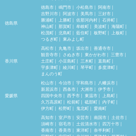
徳島市
鳴門市
小松島市
阿南市
吉野川市
阿波市
美馬市
三好市
勝浦町
上勝町
佐那河内村
石井町
徳島県
神山町
那賀町
牟岐町
美波町
海陽町
松茂町
北島町
藍住町
板野町
上板町
つるぎ町
東みよし町
高松市
丸亀市
坂出市
善通寺市
観音寺市
さぬき市
東かがわ市
三豊市
香川県
土庄町
小豆島町
三木町
直島町
宇多津町
綾川町
琴平町
多度津町
まんのう町
松山市
今治市
宇和島市
八幡浜市
新居浜市
西条市
大洲市
伊予市
愛媛県
四国中央市
西予市
東温市
上島町
久万高原町
松前町
砥部町
内子町
伊方町
松野町
鬼北町
愛南町
高知市
室戸市
安芸市
南国市
土佐市
須崎市
宿毛市
土佐清水市
四万十市
香南市
香美市
東洋町
奈半利町