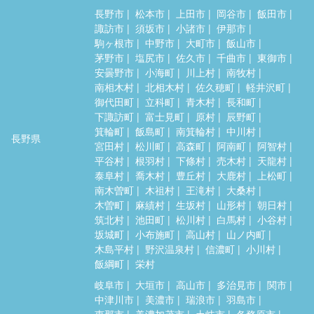
長野市
松本市
上田市
岡谷市
飯田市
諏訪市
須坂市
小諸市
伊那市
駒ヶ根市
中野市
大町市
飯山市
茅野市
塩尻市
佐久市
千曲市
東御市
安曇野市
小海町
川上村
南牧村
南相木村
北相木村
佐久穂町
軽井沢町
御代田町
立科町
青木村
長和町
下諏訪町
富士見町
原村
辰野町
箕輪町
飯島町
南箕輪村
中川村
長野県
宮田村
松川町
高森町
阿南町
阿智村
平谷村
根羽村
下條村
売木村
天龍村
泰阜村
喬木村
豊丘村
大鹿村
上松町
南木曽町
木祖村
王滝村
大桑村
木曽町
麻績村
生坂村
山形村
朝日村
筑北村
池田町
松川村
白馬村
小谷村
坂城町
小布施町
高山村
山ノ内町
木島平村
野沢温泉村
信濃町
小川村
飯綱町
栄村
岐阜市
大垣市
高山市
多治見市
関市
中津川市
美濃市
瑞浪市
羽島市
恵那市
美濃加茂市
土岐市
各務原市