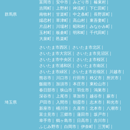
富岡市
安中市
みどり市
榛東村
吉岡町
上野村
神流町
下仁田町
群馬県
南牧村
甘楽町
中之条町
長野原町
嬬恋村
草津町
高山村
東吾妻町
片品村
川場村
昭和村
みなかみ町
玉村町
板倉町
明和町
千代田町
大泉町
邑楽町
さいたま市西区
さいたま市北区
さいたま市大宮区
さいたま市見沼区
さいたま市中央区
さいたま市桜区
さいたま市浦和区
さいたま市南区
さいたま市緑区
さいたま市岩槻区
川越市
熊谷市
川口市
行田市
秩父市
所沢市
飯能市
加須市
本庄市
東松山市
春日部市
狭山市
羽生市
鴻巣市
深谷市
上尾市
草加市
越谷市
蕨市
埼玉県
戸田市
入間市
朝霞市
志木市
和光市
新座市
桶川市
久喜市
北本市
八潮市
富士見市
三郷市
蓮田市
坂戸市
幸手市
鶴ヶ島市
日高市
吉川市
ふじみ野市
白岡市
伊奈町
三芳町