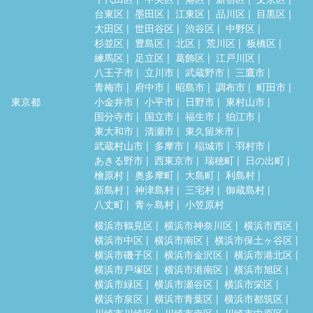
台東区
墨田区
江東区
品川区
目黒区
大田区
世田谷区
渋谷区
中野区
杉並区
豊島区
北区
荒川区
板橋区
練馬区
足立区
葛飾区
江戸川区
八王子市
立川市
武蔵野市
三鷹市
青梅市
府中市
昭島市
調布市
町田市
東京都
小金井市
小平市
日野市
東村山市
国分寺市
国立市
福生市
狛江市
東大和市
清瀬市
東久留米市
武蔵村山市
多摩市
稲城市
羽村市
あきる野市
西東京市
瑞穂町
日の出町
檜原村
奥多摩町
大島町
利島村
新島村
神津島村
三宅村
御蔵島村
八丈町
青ヶ島村
小笠原村
横浜市鶴見区
横浜市神奈川区
横浜市西区
横浜市中区
横浜市南区
横浜市保土ヶ谷区
横浜市磯子区
横浜市金沢区
横浜市港北区
横浜市戸塚区
横浜市港南区
横浜市旭区
横浜市緑区
横浜市瀬谷区
横浜市栄区
横浜市泉区
横浜市青葉区
横浜市都筑区
川崎市川崎区
川崎市幸区
川崎市中原区