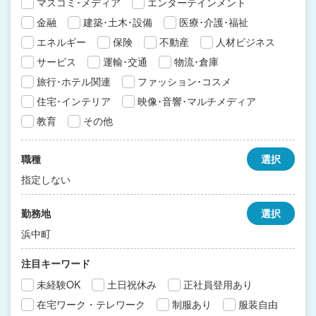
マスコミ･メディア
エンターテインメント
金融
建築･土木･設備
医療･介護･福祉
エネルギー
保険
不動産
人材ビジネス
サービス
運輸･交通
物流･倉庫
旅行･ホテル関連
ファッション･コスメ
住宅･インテリア
映像･音響･マルチメディア
教育
その他
職種
選択
指定しない
勤務地
選択
浜中町
注目キーワード
未経験OK
土日祝休み
正社員登用あり
在宅ワーク・テレワーク
制服あり
服装自由