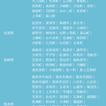
大刀洗町
大木町
広川町
香春町
添田町
糸田町
川崎町
大任町
赤村
福智町
苅田町
みやこ町
吉富町
上毛町
築上町
佐賀市
唐津市
鳥栖市
多久市
伊万里市
武雄市
鹿島市
小城市
佐賀県
嬉野市
神埼市
吉野ヶ里町
基山町
上峰町
みやき町
玄海町
有田町
大町町
江北町
白石町
太良町
長崎市
佐世保市
島原市
諫早市
大村市
平戸市
松浦市
対馬市
壱岐市
長崎県
五島市
西海市
雲仙市
南島原市
長与町
時津町
東彼杵町
川棚町
波佐見町
小値賀町
佐々町
新上五島町
熊本市中央区
熊本市東区
熊本市西区
熊本市南区
熊本市北区
八代市
人吉市
荒尾市
水俣市
玉名市
山鹿市
菊池市
宇土市
上天草市
宇城市
阿蘇市
天草市
合志市
美里町
玉東町
南関町
長洲町
和水町
大津町
菊陽町
熊本県