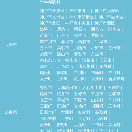
千早赤阪村
神戸市東灘区
神戸市灘区
神戸市兵庫区
神戸市長田区
神戸市須磨区
神戸市垂水区
神戸市北区
神戸市中央区
神戸市西区
姫路市
尼崎市
明石市
西宮市
洲本市
芦屋市
伊丹市
相生市
豊岡市
加古川市
赤穂市
西脇市
宝塚市
兵庫県
三木市
高砂市
川西市
小野市
三田市
加西市
篠山市
養父市
丹波市
南あわじ市
朝来市
淡路市
宍粟市
加東市
たつの市
猪名川町
多可町
稲美町
播磨町
市川町
福崎町
神河町
太子町
上郡町
佐用町
香美町
新温泉町
奈良市
大和高田市
大和郡山市
天理市
橿原市
桜井市
五條市
御所市
生駒市
香芝市
葛城市
宇陀市
山添村
平群町
三郷町
斑鳩町
安堵町
川西町
三宅町
奈良県
田原本町
曽爾村
御杖村
高取町
明日香村
上牧町
王寺町
広陵町
河合町
吉野町
大淀町
下市町
黒滝村
天川村
野迫川村
十津川村
下北山村