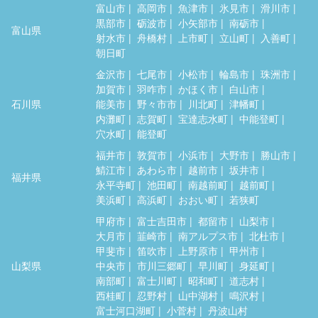
富山市
高岡市
魚津市
氷見市
滑川市
黒部市
砺波市
小矢部市
南砺市
富山県
射水市
舟橋村
上市町
立山町
入善町
朝日町
金沢市
七尾市
小松市
輪島市
珠洲市
加賀市
羽咋市
かほく市
白山市
石川県
能美市
野々市市
川北町
津幡町
内灘町
志賀町
宝達志水町
中能登町
穴水町
能登町
福井市
敦賀市
小浜市
大野市
勝山市
鯖江市
あわら市
越前市
坂井市
福井県
永平寺町
池田町
南越前町
越前町
美浜町
高浜町
おおい町
若狭町
甲府市
富士吉田市
都留市
山梨市
大月市
韮崎市
南アルプス市
北杜市
甲斐市
笛吹市
上野原市
甲州市
山梨県
中央市
市川三郷町
早川町
身延町
南部町
富士川町
昭和町
道志村
西桂町
忍野村
山中湖村
鳴沢村
富士河口湖町
小菅村
丹波山村