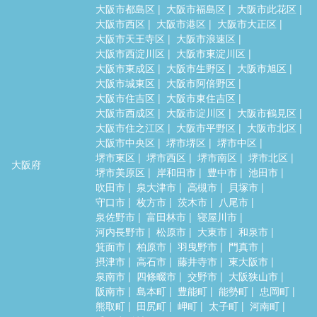
大阪市都島区
大阪市福島区
大阪市此花区
大阪市西区
大阪市港区
大阪市大正区
大阪市天王寺区
大阪市浪速区
大阪市西淀川区
大阪市東淀川区
大阪市東成区
大阪市生野区
大阪市旭区
大阪市城東区
大阪市阿倍野区
大阪市住吉区
大阪市東住吉区
大阪市西成区
大阪市淀川区
大阪市鶴見区
大阪市住之江区
大阪市平野区
大阪市北区
大阪市中央区
堺市堺区
堺市中区
堺市東区
堺市西区
堺市南区
堺市北区
大阪府
堺市美原区
岸和田市
豊中市
池田市
吹田市
泉大津市
高槻市
貝塚市
守口市
枚方市
茨木市
八尾市
泉佐野市
富田林市
寝屋川市
河内長野市
松原市
大東市
和泉市
箕面市
柏原市
羽曳野市
門真市
摂津市
高石市
藤井寺市
東大阪市
泉南市
四條畷市
交野市
大阪狭山市
阪南市
島本町
豊能町
能勢町
忠岡町
熊取町
田尻町
岬町
太子町
河南町