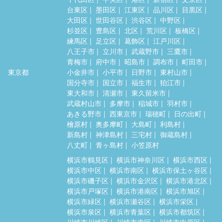
台東区
墨田区
江東区
品川区
目黒区
大田区
世田谷区
渋谷区
中野区
杉並区
豊島区
北区
荒川区
板橋区
練馬区
足立区
葛飾区
江戸川区
八王子市
立川市
武蔵野市
三鷹市
青梅市
府中市
昭島市
調布市
町田市
東京都
小金井市
小平市
日野市
東村山市
国分寺市
国立市
福生市
狛江市
東大和市
清瀬市
東久留米市
武蔵村山市
多摩市
稲城市
羽村市
あきる野市
西東京市
瑞穂町
日の出町
檜原村
奥多摩町
大島町
利島村
新島村
神津島村
三宅村
御蔵島村
八丈町
青ヶ島村
小笠原村
横浜市鶴見区
横浜市神奈川区
横浜市西区
横浜市中区
横浜市南区
横浜市保土ヶ谷区
横浜市磯子区
横浜市金沢区
横浜市港北区
横浜市戸塚区
横浜市港南区
横浜市旭区
横浜市緑区
横浜市瀬谷区
横浜市栄区
横浜市泉区
横浜市青葉区
横浜市都筑区
川崎市川崎区
川崎市幸区
川崎市中原区