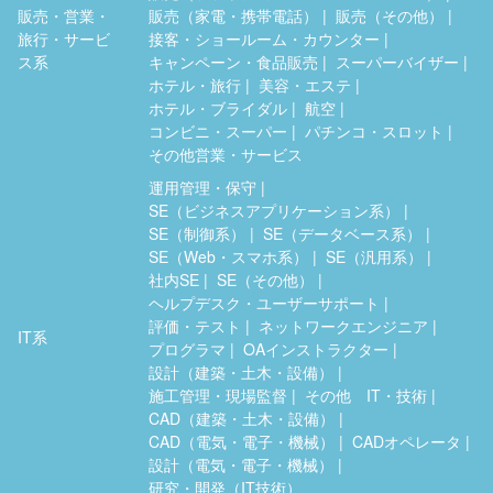
販売・営業・
販売（家電・携帯電話）
販売（その他）
旅行・サービ
接客・ショールーム・カウンター
ス系
キャンペーン・食品販売
スーパーバイザー
ホテル・旅行
美容・エステ
ホテル・ブライダル
航空
コンビニ・スーパー
パチンコ・スロット
その他営業・サービス
運用管理・保守
SE（ビジネスアプリケーション系）
SE（制御系）
SE（データベース系）
SE（Web・スマホ系）
SE（汎用系）
社内SE
SE（その他）
ヘルプデスク・ユーザーサポート
評価・テスト
ネットワークエンジニア
IT系
プログラマ
OAインストラクター
設計（建築・土木・設備）
施工管理・現場監督
その他 IT・技術
CAD（建築・土木・設備）
CAD（電気・電子・機械）
CADオペレータ
設計（電気・電子・機械）
研究・開発（IT技術）