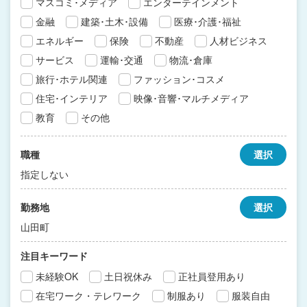
マスコミ･メディア
エンターテインメント
金融
建築･土木･設備
医療･介護･福祉
エネルギー
保険
不動産
人材ビジネス
サービス
運輸･交通
物流･倉庫
旅行･ホテル関連
ファッション･コスメ
住宅･インテリア
映像･音響･マルチメディア
教育
その他
職種
選択
指定しない
勤務地
選択
山田町
注目キーワード
未経験OK
土日祝休み
正社員登用あり
在宅ワーク・テレワーク
制服あり
服装自由