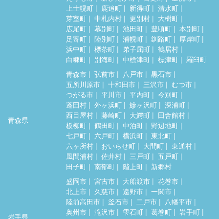
上士幌町
鹿追町
新得町
清水町
芽室町
中札内村
更別村
大樹町
広尾町
幕別町
池田町
豊頃町
本別町
足寄町
陸別町
浦幌町
釧路町
厚岸町
浜中町
標茶町
弟子屈町
鶴居村
白糠町
別海町
中標津町
標津町
羅臼町
青森市
弘前市
八戸市
黒石市
五所川原市
十和田市
三沢市
むつ市
つがる市
平川市
平内町
今別町
蓬田村
外ヶ浜町
鰺ヶ沢町
深浦町
西目屋村
藤崎町
大鰐町
田舎館村
青森県
板柳町
鶴田町
中泊町
野辺地町
七戸町
六戸町
横浜町
東北町
六ヶ所村
おいらせ町
大間町
東通村
風間浦村
佐井村
三戸町
五戸町
田子町
南部町
階上町
新郷村
盛岡市
宮古市
大船渡市
花巻市
北上市
久慈市
遠野市
一関市
陸前高田市
釜石市
二戸市
八幡平市
奥州市
滝沢市
雫石町
葛巻町
岩手町
岩手県