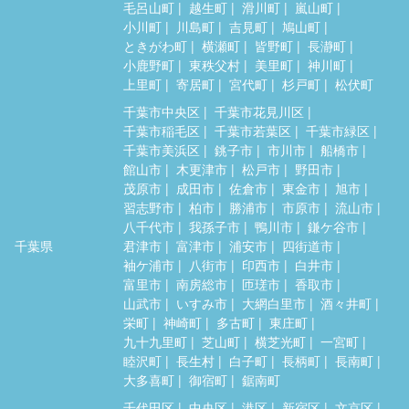
毛呂山町
越生町
滑川町
嵐山町
小川町
川島町
吉見町
鳩山町
ときがわ町
横瀬町
皆野町
長瀞町
小鹿野町
東秩父村
美里町
神川町
上里町
寄居町
宮代町
杉戸町
松伏町
千葉市中央区
千葉市花見川区
千葉市稲毛区
千葉市若葉区
千葉市緑区
千葉市美浜区
銚子市
市川市
船橋市
館山市
木更津市
松戸市
野田市
茂原市
成田市
佐倉市
東金市
旭市
習志野市
柏市
勝浦市
市原市
流山市
八千代市
我孫子市
鴨川市
鎌ケ谷市
千葉県
君津市
富津市
浦安市
四街道市
袖ケ浦市
八街市
印西市
白井市
富里市
南房総市
匝瑳市
香取市
山武市
いすみ市
大網白里市
酒々井町
栄町
神崎町
多古町
東庄町
九十九里町
芝山町
横芝光町
一宮町
睦沢町
長生村
白子町
長柄町
長南町
大多喜町
御宿町
鋸南町
千代田区
中央区
港区
新宿区
文京区