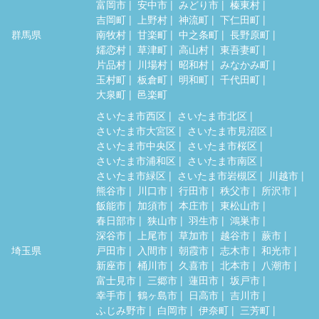
富岡市
安中市
みどり市
榛東村
吉岡町
上野村
神流町
下仁田町
群馬県
南牧村
甘楽町
中之条町
長野原町
嬬恋村
草津町
高山村
東吾妻町
片品村
川場村
昭和村
みなかみ町
玉村町
板倉町
明和町
千代田町
大泉町
邑楽町
さいたま市西区
さいたま市北区
さいたま市大宮区
さいたま市見沼区
さいたま市中央区
さいたま市桜区
さいたま市浦和区
さいたま市南区
さいたま市緑区
さいたま市岩槻区
川越市
熊谷市
川口市
行田市
秩父市
所沢市
飯能市
加須市
本庄市
東松山市
春日部市
狭山市
羽生市
鴻巣市
深谷市
上尾市
草加市
越谷市
蕨市
埼玉県
戸田市
入間市
朝霞市
志木市
和光市
新座市
桶川市
久喜市
北本市
八潮市
富士見市
三郷市
蓮田市
坂戸市
幸手市
鶴ヶ島市
日高市
吉川市
ふじみ野市
白岡市
伊奈町
三芳町