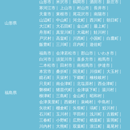
山形市
米沢市
鶴岡市
酒田市
新庄市
寒河江市
上山市
村山市
長井市
天童市
東根市
尾花沢市
南陽市
山辺町
中山町
河北町
西川町
朝日町
山形県
大江町
大石田町
金山町
最上町
舟形町
真室川町
大蔵村
鮭川村
戸沢村
高畠町
川西町
小国町
白鷹町
飯豊町
三川町
庄内町
遊佐町
福島市
会津若松市
郡山市
いわき市
白河市
須賀川市
喜多方市
相馬市
二本松市
田村市
南相馬市
伊達市
本宮市
桑折町
国見町
川俣町
大玉村
鏡石町
天栄村
下郷町
檜枝岐村
只見町
南会津町
北塩原村
西会津町
磐梯町
猪苗代町
会津坂下町
湯川村
福島県
柳津町
三島町
金山町
昭和村
会津美里町
西郷村
泉崎村
中島村
矢吹町
棚倉町
矢祭町
塙町
鮫川村
石川町
玉川村
平田村
浅川町
古殿町
三春町
小野町
広野町
楢葉町
富岡町
川内村
大熊町
双葉町
浪江町
葛尾村