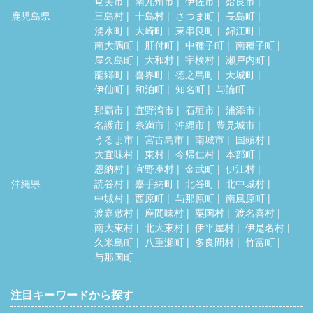
奄美市
南九州市
伊佐市
姶良市
鹿児島県
三島村
十島村
さつま町
長島町
湧水町
大崎町
東串良町
錦江町
南大隅町
肝付町
中種子町
南種子町
屋久島町
大和村
宇検村
瀬戸内町
龍郷町
喜界町
徳之島町
天城町
伊仙町
和泊町
知名町
与論町
那覇市
宜野湾市
石垣市
浦添市
名護市
糸満市
沖縄市
豊見城市
うるま市
宮古島市
南城市
国頭村
大宜味村
東村
今帰仁村
本部町
恩納村
宜野座村
金武町
伊江村
沖縄県
読谷村
嘉手納町
北谷町
北中城村
中城村
西原町
与那原町
南風原町
渡嘉敷村
座間味村
粟国村
渡名喜村
南大東村
北大東村
伊平屋村
伊是名村
久米島町
八重瀬町
多良間村
竹富町
与那国町
注目キーワードから探す