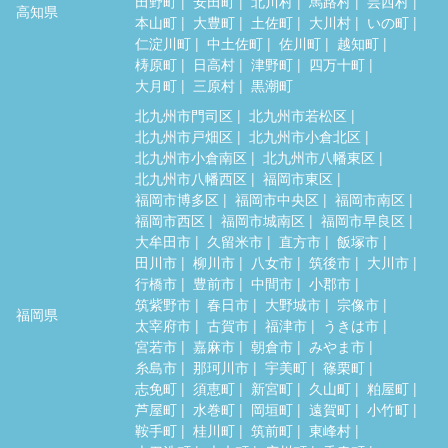
田野町
安田町
北川村
馬路村
芸西村
高知県
本山町
大豊町
土佐町
大川村
いの町
仁淀川町
中土佐町
佐川町
越知町
梼原町
日高村
津野町
四万十町
大月町
三原村
黒潮町
北九州市門司区
北九州市若松区
北九州市戸畑区
北九州市小倉北区
北九州市小倉南区
北九州市八幡東区
北九州市八幡西区
福岡市東区
福岡市博多区
福岡市中央区
福岡市南区
福岡市西区
福岡市城南区
福岡市早良区
大牟田市
久留米市
直方市
飯塚市
田川市
柳川市
八女市
筑後市
大川市
行橋市
豊前市
中間市
小郡市
筑紫野市
春日市
大野城市
宗像市
福岡県
太宰府市
古賀市
福津市
うきは市
宮若市
嘉麻市
朝倉市
みやま市
糸島市
那珂川市
宇美町
篠栗町
志免町
須恵町
新宮町
久山町
粕屋町
芦屋町
水巻町
岡垣町
遠賀町
小竹町
鞍手町
桂川町
筑前町
東峰村