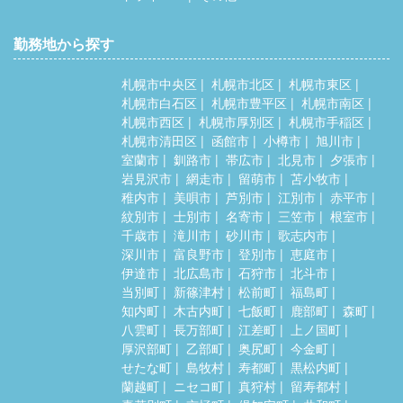
勤務地から探す
札幌市中央区
札幌市北区
札幌市東区
札幌市白石区
札幌市豊平区
札幌市南区
札幌市西区
札幌市厚別区
札幌市手稲区
札幌市清田区
函館市
小樽市
旭川市
室蘭市
釧路市
帯広市
北見市
夕張市
岩見沢市
網走市
留萌市
苫小牧市
稚内市
美唄市
芦別市
江別市
赤平市
紋別市
士別市
名寄市
三笠市
根室市
千歳市
滝川市
砂川市
歌志内市
深川市
富良野市
登別市
恵庭市
伊達市
北広島市
石狩市
北斗市
当別町
新篠津村
松前町
福島町
知内町
木古内町
七飯町
鹿部町
森町
八雲町
長万部町
江差町
上ノ国町
厚沢部町
乙部町
奥尻町
今金町
せたな町
島牧村
寿都町
黒松内町
蘭越町
ニセコ町
真狩村
留寿都村