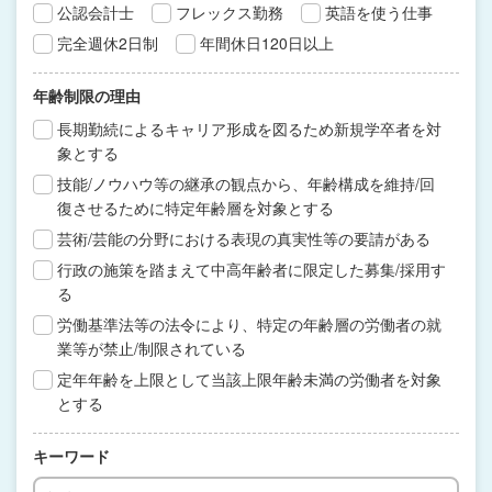
公認会計士
フレックス勤務
英語を使う仕事
完全週休2日制
年間休日120日以上
年齢制限の理由
長期勤続によるキャリア形成を図るため新規学卒者を対
象とする
技能/ノウハウ等の継承の観点から、年齢構成を維持/回
復させるために特定年齢層を対象とする
芸術/芸能の分野における表現の真実性等の要請がある
行政の施策を踏まえて中高年齢者に限定した募集/採用す
る
労働基準法等の法令により、特定の年齢層の労働者の就
業等が禁止/制限されている
定年年齢を上限として当該上限年齢未満の労働者を対象
とする
キーワード