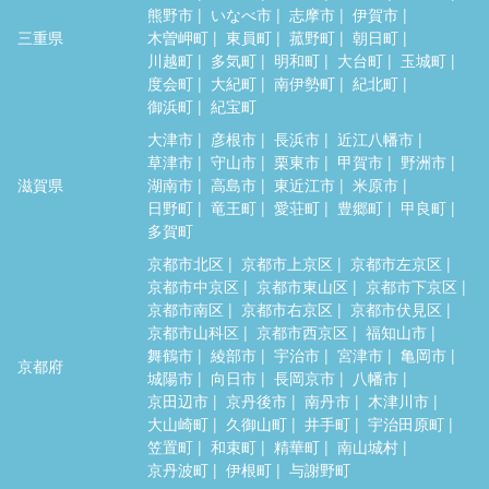
熊野市
いなべ市
志摩市
伊賀市
三重県
木曽岬町
東員町
菰野町
朝日町
川越町
多気町
明和町
大台町
玉城町
度会町
大紀町
南伊勢町
紀北町
御浜町
紀宝町
大津市
彦根市
長浜市
近江八幡市
草津市
守山市
栗東市
甲賀市
野洲市
滋賀県
湖南市
高島市
東近江市
米原市
日野町
竜王町
愛荘町
豊郷町
甲良町
多賀町
京都市北区
京都市上京区
京都市左京区
京都市中京区
京都市東山区
京都市下京区
京都市南区
京都市右京区
京都市伏見区
京都市山科区
京都市西京区
福知山市
舞鶴市
綾部市
宇治市
宮津市
亀岡市
京都府
城陽市
向日市
長岡京市
八幡市
京田辺市
京丹後市
南丹市
木津川市
大山崎町
久御山町
井手町
宇治田原町
笠置町
和束町
精華町
南山城村
京丹波町
伊根町
与謝野町