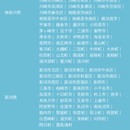
川崎市高津区
川崎市多摩区
川崎市宮前区
神奈川県
川崎市麻生区
相模原市緑区
相模原市中央区
相模原市南区
横須賀市
平塚市
鎌倉市
藤沢市
小田原市
茅ヶ崎市
逗子市
三浦市
秦野市
厚木市
大和市
伊勢原市
海老名市
座間市
南足柄市
綾瀬市
葉山町
寒川町
大磯町
二宮町
中井町
大井町
松田町
山北町
開成町
箱根町
真鶴町
湯河原町
愛川町
清川村
新潟市北区
新潟市東区
新潟市中央区
新潟市江南区
新潟市秋葉区
新潟市南区
新潟市西区
新潟市西蒲区
長岡市
三条市
柏崎市
新発田市
小千谷市
加茂市
十日町市
見附市
村上市
燕市
新潟県
糸魚川市
妙高市
五泉市
上越市
阿賀野市
佐渡市
魚沼市
南魚沼市
胎内市
聖籠町
弥彦村
田上町
阿賀町
出雲崎町
湯沢町
津南町
刈羽村
関川村
粟島浦村