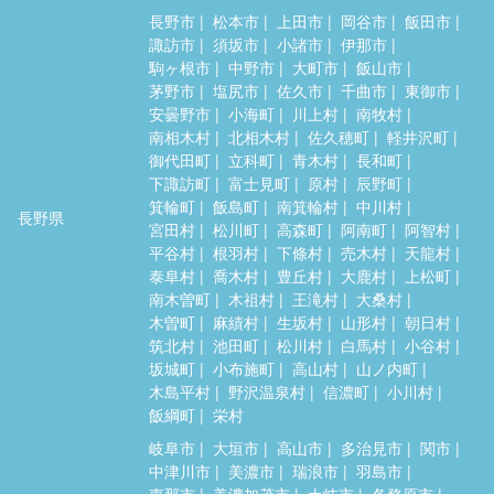
長野市
松本市
上田市
岡谷市
飯田市
諏訪市
須坂市
小諸市
伊那市
駒ヶ根市
中野市
大町市
飯山市
茅野市
塩尻市
佐久市
千曲市
東御市
安曇野市
小海町
川上村
南牧村
南相木村
北相木村
佐久穂町
軽井沢町
御代田町
立科町
青木村
長和町
下諏訪町
富士見町
原村
辰野町
箕輪町
飯島町
南箕輪村
中川村
長野県
宮田村
松川町
高森町
阿南町
阿智村
平谷村
根羽村
下條村
売木村
天龍村
泰阜村
喬木村
豊丘村
大鹿村
上松町
南木曽町
木祖村
王滝村
大桑村
木曽町
麻績村
生坂村
山形村
朝日村
筑北村
池田町
松川村
白馬村
小谷村
坂城町
小布施町
高山村
山ノ内町
木島平村
野沢温泉村
信濃町
小川村
飯綱町
栄村
岐阜市
大垣市
高山市
多治見市
関市
中津川市
美濃市
瑞浪市
羽島市
恵那市
美濃加茂市
土岐市
各務原市