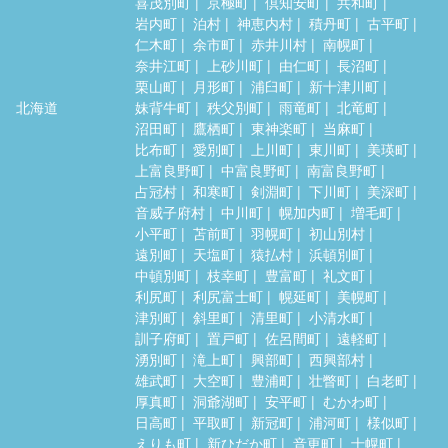
喜茂別町
京極町
倶知安町
共和町
岩内町
泊村
神恵内村
積丹町
古平町
仁木町
余市町
赤井川村
南幌町
奈井江町
上砂川町
由仁町
長沼町
栗山町
月形町
浦臼町
新十津川町
北海道
妹背牛町
秩父別町
雨竜町
北竜町
沼田町
鷹栖町
東神楽町
当麻町
比布町
愛別町
上川町
東川町
美瑛町
上富良野町
中富良野町
南富良野町
占冠村
和寒町
剣淵町
下川町
美深町
音威子府村
中川町
幌加内町
増毛町
小平町
苫前町
羽幌町
初山別村
遠別町
天塩町
猿払村
浜頓別町
中頓別町
枝幸町
豊富町
礼文町
利尻町
利尻富士町
幌延町
美幌町
津別町
斜里町
清里町
小清水町
訓子府町
置戸町
佐呂間町
遠軽町
湧別町
滝上町
興部町
西興部村
雄武町
大空町
豊浦町
壮瞥町
白老町
厚真町
洞爺湖町
安平町
むかわ町
日高町
平取町
新冠町
浦河町
様似町
えりも町
新ひだか町
音更町
士幌町