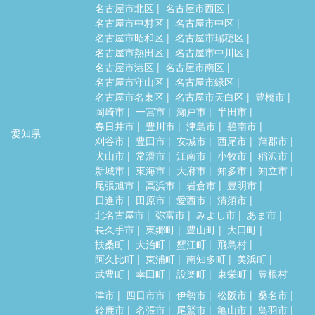
名古屋市北区
名古屋市西区
名古屋市中村区
名古屋市中区
名古屋市昭和区
名古屋市瑞穂区
名古屋市熱田区
名古屋市中川区
名古屋市港区
名古屋市南区
名古屋市守山区
名古屋市緑区
名古屋市名東区
名古屋市天白区
豊橋市
岡崎市
一宮市
瀬戸市
半田市
春日井市
豊川市
津島市
碧南市
愛知県
刈谷市
豊田市
安城市
西尾市
蒲郡市
犬山市
常滑市
江南市
小牧市
稲沢市
新城市
東海市
大府市
知多市
知立市
尾張旭市
高浜市
岩倉市
豊明市
日進市
田原市
愛西市
清須市
北名古屋市
弥富市
みよし市
あま市
長久手市
東郷町
豊山町
大口町
扶桑町
大治町
蟹江町
飛島村
阿久比町
東浦町
南知多町
美浜町
武豊町
幸田町
設楽町
東栄町
豊根村
津市
四日市市
伊勢市
松阪市
桑名市
鈴鹿市
名張市
尾鷲市
亀山市
鳥羽市