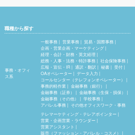
職種から探す
一般事務
営業事務
貿易・国際事務
企画・営業企画・マーケティング
経理・会計・財務・英文経理
総務・人事・法務・特許事務
社会保険事務
広報・宣伝・IR
通訳・翻訳
秘書
受付
事務・オフィ
OAオペレーター
データ入力
ス系
コールセンター（テレフォンオペレーター）
事務的軽作業
金融事務（銀行）
金融事務（証券）
金融事務（生保・損保）
金融事務（その他）
学校事務
アパレル事務
その他オフィスワーク・事務
テレマーケティング・テレアポインター
営業・企画営業・ラウンダー
営業アシスタント
販売（ファッション・アパレル・コスメ）