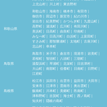
上北山村
川上村
東吉野村
和歌山市
海南市
橋本市
有田市
御坊市
田辺市
新宮市
紀の川市
岩出市
紀美野町
かつらぎ町
九度山町
高野町
湯浅町
広川町
有田川町
和歌山県
美浜町
日高町
由良町
印南町
みなべ町
日高川町
白浜町
上富田町
すさみ町
那智勝浦町
太地町
古座川町
北山村
串本町
鳥取市
米子市
倉吉市
境港市
岩美町
若桜町
智頭町
八頭町
三朝町
鳥取県
湯梨浜町
琴浦町
北栄町
日吉津村
大山町
南部町
伯耆町
日南町
日野町
江府町
松江市
浜田市
出雲市
益田市
大田市
安来市
江津市
雲南市
奥出雲町
島根県
飯南町
川本町
美郷町
邑南町
津和野町
吉賀町
海士町
西ノ島町
知夫村
隠岐の島町