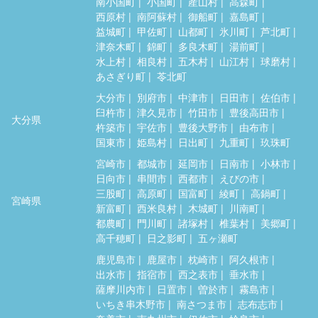
南小国町
小国町
産山村
高森町
西原村
南阿蘇村
御船町
嘉島町
益城町
甲佐町
山都町
氷川町
芦北町
津奈木町
錦町
多良木町
湯前町
水上村
相良村
五木村
山江村
球磨村
あさぎり町
苓北町
大分市
別府市
中津市
日田市
佐伯市
臼杵市
津久見市
竹田市
豊後高田市
大分県
杵築市
宇佐市
豊後大野市
由布市
国東市
姫島村
日出町
九重町
玖珠町
宮崎市
都城市
延岡市
日南市
小林市
日向市
串間市
西都市
えびの市
三股町
高原町
国富町
綾町
高鍋町
宮崎県
新富町
西米良村
木城町
川南町
都農町
門川町
諸塚村
椎葉村
美郷町
高千穂町
日之影町
五ヶ瀬町
鹿児島市
鹿屋市
枕崎市
阿久根市
出水市
指宿市
西之表市
垂水市
薩摩川内市
日置市
曽於市
霧島市
いちき串木野市
南さつま市
志布志市