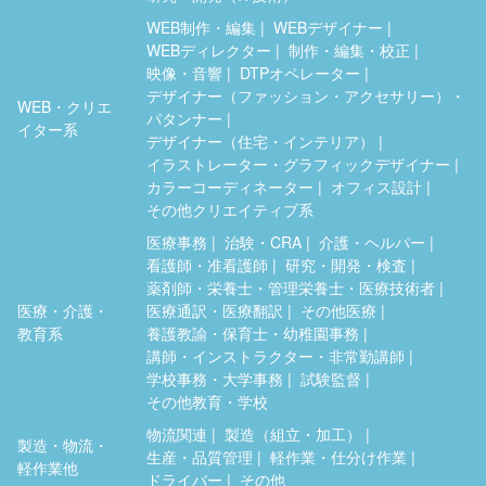
WEB制作・編集
WEBデザイナー
WEBディレクター
制作・編集・校正
映像・音響
DTPオペレーター
デザイナー（ファッション・アクセサリー）・
WEB・クリエ
パタンナー
イター系
デザイナー（住宅・インテリア）
イラストレーター・グラフィックデザイナー
カラーコーディネーター
オフィス設計
その他クリエイティブ系
医療事務
治験・CRA
介護・ヘルパー
看護師・准看護師
研究・開発・検査
薬剤師・栄養士・管理栄養士・医療技術者
医療・介護・
医療通訳・医療翻訳
その他医療
教育系
養護教諭・保育士・幼稚園事務
講師・インストラクター・非常勤講師
学校事務・大学事務
試験監督
その他教育・学校
物流関連
製造（組立・加工）
製造・物流・
生産・品質管理
軽作業・仕分け作業
軽作業他
ドライバー
その他