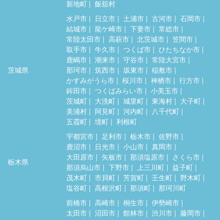
新地町
飯舘村
水戸市
日立市
土浦市
古河市
石岡市
結城市
龍ケ崎市
下妻市
常総市
常陸太田市
高萩市
北茨城市
笠間市
取手市
牛久市
つくば市
ひたちなか市
鹿嶋市
潮来市
守谷市
常陸大宮市
茨城県
那珂市
筑西市
坂東市
稲敷市
かすみがうら市
桜川市
神栖市
行方市
鉾田市
つくばみらい市
小美玉市
茨城町
大洗町
城里町
東海村
大子町
美浦村
阿見町
河内町
八千代町
五霞町
境町
利根町
宇都宮市
足利市
栃木市
佐野市
鹿沼市
日光市
小山市
真岡市
大田原市
矢板市
那須塩原市
さくら市
栃木県
那須烏山市
下野市
上三川町
益子町
茂木町
市貝町
芳賀町
壬生町
野木町
塩谷町
高根沢町
那須町
那珂川町
前橋市
高崎市
桐生市
伊勢崎市
太田市
沼田市
館林市
渋川市
藤岡市