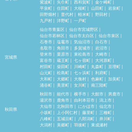
紫波町
矢巾町
西和賀町
金ケ崎町
平泉町
住田町
大槌町
山田町
岩泉町
田野畑村
普代村
軽米町
野田村
九戸村
洋野町
一戸町
仙台市青葉区
仙台市宮城野区
仙台市若林区
仙台市太白区
仙台市泉区
石巻市
塩竈市
気仙沼市
白石市
名取市
角田市
多賀城市
岩沼市
登米市
栗原市
東松島市
大崎市
宮城県
富谷市
蔵王町
七ヶ宿町
大河原町
村田町
柴田町
川崎町
丸森町
亘理町
山元町
松島町
七ヶ浜町
利府町
大和町
大郷町
大衡村
色麻町
加美町
涌谷町
美里町
女川町
南三陸町
秋田市
能代市
横手市
大館市
男鹿市
湯沢市
鹿角市
由利本荘市
潟上市
大仙市
北秋田市
にかほ市
仙北市
秋田県
小坂町
上小阿仁村
藤里町
三種町
八峰町
五城目町
八郎潟町
井川町
大潟村
美郷町
羽後町
東成瀬村