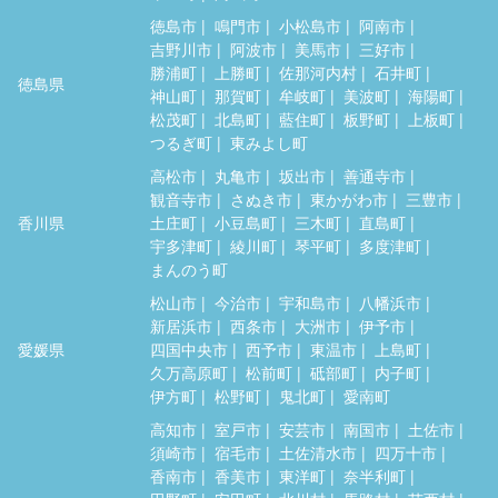
徳島市
鳴門市
小松島市
阿南市
吉野川市
阿波市
美馬市
三好市
勝浦町
上勝町
佐那河内村
石井町
徳島県
神山町
那賀町
牟岐町
美波町
海陽町
松茂町
北島町
藍住町
板野町
上板町
つるぎ町
東みよし町
高松市
丸亀市
坂出市
善通寺市
観音寺市
さぬき市
東かがわ市
三豊市
香川県
土庄町
小豆島町
三木町
直島町
宇多津町
綾川町
琴平町
多度津町
まんのう町
松山市
今治市
宇和島市
八幡浜市
新居浜市
西条市
大洲市
伊予市
愛媛県
四国中央市
西予市
東温市
上島町
久万高原町
松前町
砥部町
内子町
伊方町
松野町
鬼北町
愛南町
高知市
室戸市
安芸市
南国市
土佐市
須崎市
宿毛市
土佐清水市
四万十市
香南市
香美市
東洋町
奈半利町