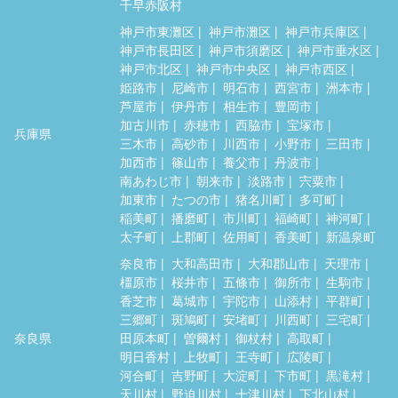
千早赤阪村
神戸市東灘区
神戸市灘区
神戸市兵庫区
神戸市長田区
神戸市須磨区
神戸市垂水区
神戸市北区
神戸市中央区
神戸市西区
姫路市
尼崎市
明石市
西宮市
洲本市
芦屋市
伊丹市
相生市
豊岡市
加古川市
赤穂市
西脇市
宝塚市
兵庫県
三木市
高砂市
川西市
小野市
三田市
加西市
篠山市
養父市
丹波市
南あわじ市
朝来市
淡路市
宍粟市
加東市
たつの市
猪名川町
多可町
稲美町
播磨町
市川町
福崎町
神河町
太子町
上郡町
佐用町
香美町
新温泉町
奈良市
大和高田市
大和郡山市
天理市
橿原市
桜井市
五條市
御所市
生駒市
香芝市
葛城市
宇陀市
山添村
平群町
三郷町
斑鳩町
安堵町
川西町
三宅町
奈良県
田原本町
曽爾村
御杖村
高取町
明日香村
上牧町
王寺町
広陵町
河合町
吉野町
大淀町
下市町
黒滝村
天川村
野迫川村
十津川村
下北山村