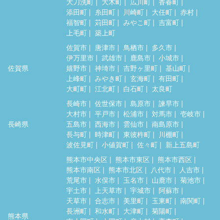
大刀洗町
大木町
広川町
香春町
添田町
糸田町
川崎町
大任町
赤村
福智町
苅田町
みやこ町
吉富町
上毛町
築上町
佐賀市
唐津市
鳥栖市
多久市
伊万里市
武雄市
鹿島市
小城市
佐賀県
嬉野市
神埼市
吉野ヶ里町
基山町
上峰町
みやき町
玄海町
有田町
大町町
江北町
白石町
太良町
長崎市
佐世保市
島原市
諫早市
大村市
平戸市
松浦市
対馬市
壱岐市
長崎県
五島市
西海市
雲仙市
南島原市
長与町
時津町
東彼杵町
川棚町
波佐見町
小値賀町
佐々町
新上五島町
熊本市中央区
熊本市東区
熊本市西区
熊本市南区
熊本市北区
八代市
人吉市
荒尾市
水俣市
玉名市
山鹿市
菊池市
宇土市
上天草市
宇城市
阿蘇市
天草市
合志市
美里町
玉東町
南関町
長洲町
和水町
大津町
菊陽町
熊本県