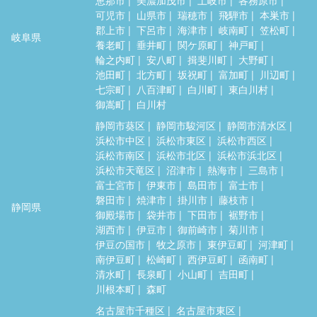
可児市
山県市
瑞穂市
飛騨市
本巣市
郡上市
下呂市
海津市
岐南町
笠松町
岐阜県
養老町
垂井町
関ケ原町
神戸町
輪之内町
安八町
揖斐川町
大野町
池田町
北方町
坂祝町
富加町
川辺町
七宗町
八百津町
白川町
東白川村
御嵩町
白川村
静岡市葵区
静岡市駿河区
静岡市清水区
浜松市中区
浜松市東区
浜松市西区
浜松市南区
浜松市北区
浜松市浜北区
浜松市天竜区
沼津市
熱海市
三島市
富士宮市
伊東市
島田市
富士市
磐田市
焼津市
掛川市
藤枝市
静岡県
御殿場市
袋井市
下田市
裾野市
湖西市
伊豆市
御前崎市
菊川市
伊豆の国市
牧之原市
東伊豆町
河津町
南伊豆町
松崎町
西伊豆町
函南町
清水町
長泉町
小山町
吉田町
川根本町
森町
名古屋市千種区
名古屋市東区