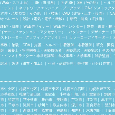
（Web・スマホ系）
SE（汎用系）
社内SE
SE（その他）
ヘルプ
価・テスト
ネットワークエンジニア
プログラマ
OAインストラク
工管理・現場監督
その他 IT・技術
CAD（建築・土木・設備）
C
Dオペレータ
設計（電気・電子・機械）
研究・開発（IT技術）
B制作・編集
WEBデザイナー
WEBディレクター
制作・編集・校
ザイナー（ファッション・アクセサリー）・パタンナー
デザイナー（
ラストレーター・グラフィックデザイナー
カラーコーディネーター
療事務
治験・CRA
介護・ヘルパー
看護師・准看護師
研究・開発
剤師・栄養士・管理栄養士・医療技術者
医療通訳・医療翻訳
その他
師・インストラクター・非常勤講師
学校事務・大学事務
試験監督
流関連
製造（組立・加工）
生産・品質管理
軽作業・仕分け作業
幌市中央区
札幌市北区
札幌市東区
札幌市白石区
札幌市豊平区
幌市手稲区
札幌市清田区
函館市
小樽市
旭川市
室蘭市
釧路市
走市
留萌市
苫小牧市
稚内市
美唄市
芦別市
江別市
赤平市
室市
千歳市
滝川市
砂川市
歌志内市
深川市
富良野市
登別
斗市
当別町
新篠津村
松前町
福島町
知内町
木古内町
七飯