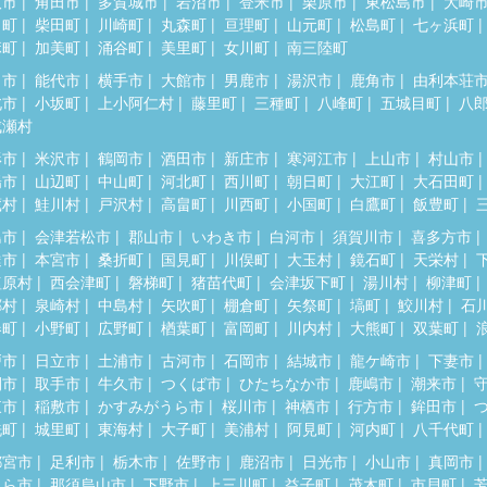
取市
角田市
多賀城市
岩沼市
登米市
栗原市
東松島市
大崎
田町
柴田町
川崎町
丸森町
亘理町
山元町
松島町
七ヶ浜町
麻町
加美町
涌谷町
美里町
女川町
南三陸町
田市
能代市
横手市
大館市
男鹿市
湯沢市
鹿角市
由利本荘
北市
小坂町
上小阿仁村
藤里町
三種町
八峰町
五城目町
八
成瀬村
形市
米沢市
鶴岡市
酒田市
新庄市
寒河江市
上山市
村山市
陽市
山辺町
中山町
河北町
西川町
朝日町
大江町
大石田町
蔵村
鮭川村
戸沢村
高畠町
川西町
小国町
白鷹町
飯豊町
島市
会津若松市
郡山市
いわき市
白河市
須賀川市
喜多方市
達市
本宮市
桑折町
国見町
川俣町
大玉村
鏡石町
天栄村
塩原村
西会津町
磐梯町
猪苗代町
会津坂下町
湯川村
柳津町
郷村
泉崎村
中島村
矢吹町
棚倉町
矢祭町
塙町
鮫川村
石
春町
小野町
広野町
楢葉町
富岡町
川内村
大熊町
双葉町
戸市
日立市
土浦市
古河市
石岡市
結城市
龍ケ崎市
下妻市
間市
取手市
牛久市
つくば市
ひたちなか市
鹿嶋市
潮来市
東市
稲敷市
かすみがうら市
桜川市
神栖市
行方市
鉾田市
洗町
城里町
東海村
大子町
美浦村
阿見町
河内町
八千代町
都宮市
足利市
栃木市
佐野市
鹿沼市
日光市
小山市
真岡市
くら市
那須烏山市
下野市
上三川町
益子町
茂木町
市貝町