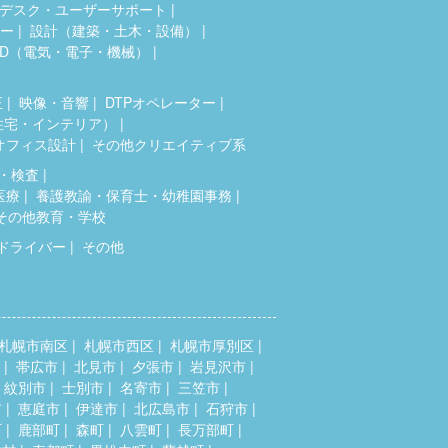
デスク・ユーザーサポート
ター
設計（建築・土木・設備）
AD（電気・電子・機械）
正
映像・音響
DTPオペレーター
住宅・インテリア）
オフィス設計
その他クリエイティブ系
・検査
医療
養護教諭・保育士・幼稚園事務
その他教育・学校
ドライバー
その他
札幌市南区
札幌市西区
札幌市厚別区
帯広市
北見市
夕張市
岩見沢市
紋別市
士別市
名寄市
三笠市
市
恵庭市
伊達市
北広島市
石狩市
町
鹿部町
森町
八雲町
長万部町