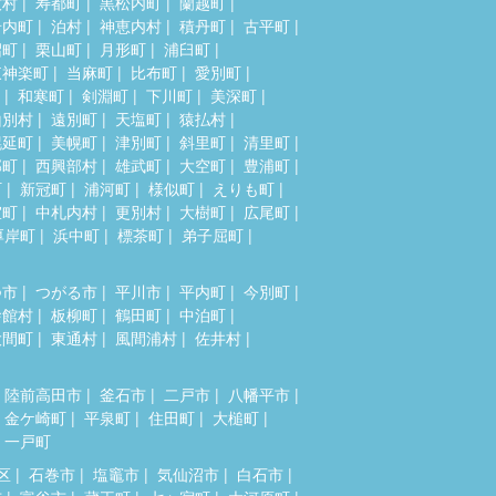
牧村
寿都町
黒松内町
蘭越町
岩内町
泊村
神恵内村
積丹町
古平町
沼町
栗山町
月形町
浦臼町
東神楽町
当麻町
比布町
愛別町
和寒町
剣淵町
下川町
美深町
山別村
遠別町
天塩町
猿払村
幌延町
美幌町
津別町
斜里町
清里町
部町
西興部村
雄武町
大空町
豊浦町
町
新冠町
浦河町
様似町
えりも町
室町
中札内村
更別村
大樹町
広尾町
厚岸町
浜中町
標茶町
弟子屈町
つ市
つがる市
平川市
平内町
今別町
舎館村
板柳町
鶴田町
中泊町
大間町
東通村
風間浦村
佐井村
陸前高田市
釜石市
二戸市
八幡平市
金ケ崎町
平泉町
住田町
大槌町
一戸町
区
石巻市
塩竈市
気仙沼市
白石市