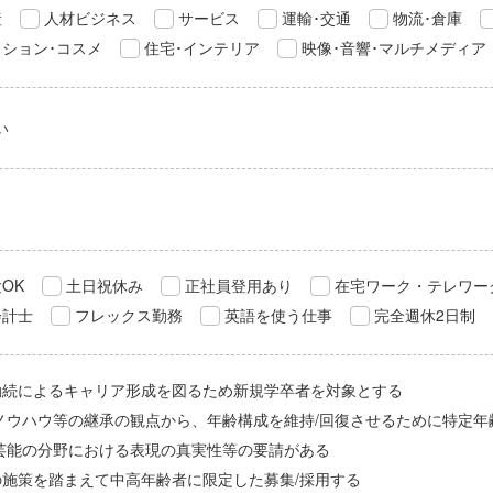
産
人材ビジネス
サービス
運輸･交通
物流･倉庫
ション･コスメ
住宅･インテリア
映像･音響･マルチメディア
い
OK
土日祝休み
正社員登用あり
在宅ワーク・テレワー
会計士
フレックス勤務
英語を使う仕事
完全週休2日制
勤続によるキャリア形成を図るため新規学卒者を対象とする
/ノウハウ等の継承の観点から、年齢構成を維持/回復させるために特定年
/芸能の分野における表現の真実性等の要請がある
の施策を踏まえて中高年齢者に限定した募集/採用する