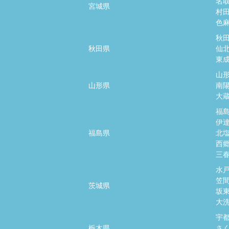
名
宮城県
村
色
秋
秋田県
仙
東
山
山形県
南
大
福
伊
福島県
北
西
三
水
笠
茨城県
坂
大
宇
栃木県
さ