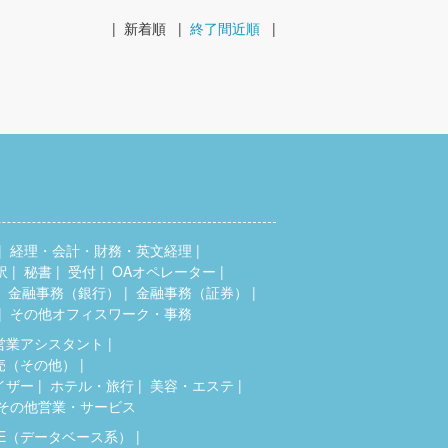
|
新着順
|
終了間近順
|
経理・会計・財務・英文経理
訳
秘書
受付
OAオペレーター
金融事務（銀行）
金融事務（証券）
その他オフィスワーク・事務
営業アシスタント
売（その他）
イザー
ホテル・旅行
美容・エステ
その他営業・サービス
SE（データベース系）