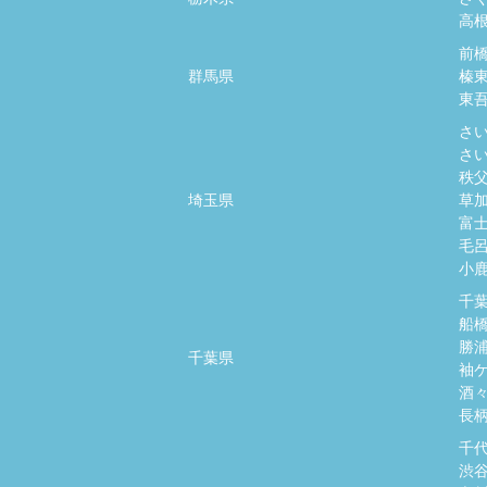
高
前
群馬県
榛
東
さ
さ
秩
埼玉県
草
富
毛
小
千
船
勝
千葉県
袖
酒
長
千
渋