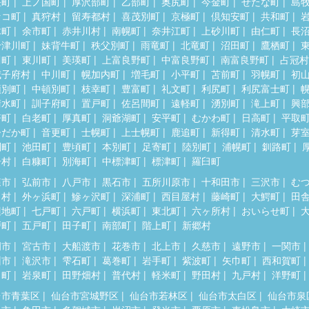
差町
上ノ国町
厚沢部町
乙部町
奥尻町
今金町
せたな町
島
セコ町
真狩村
留寿都村
喜茂別町
京極町
倶知安町
共和町
木町
余市町
赤井川村
南幌町
奈井江町
上砂川町
由仁町
長
十津川町
妹背牛町
秩父別町
雨竜町
北竜町
沼田町
鷹栖町
川町
東川町
美瑛町
上富良野町
中富良野町
南富良野町
占冠村
威子府村
中川町
幌加内町
増毛町
小平町
苫前町
羽幌町
初
頓別町
中頓別町
枝幸町
豊富町
礼文町
利尻町
利尻富士町
清水町
訓子府町
置戸町
佐呂間町
遠軽町
湧別町
滝上町
興
瞥町
白老町
厚真町
洞爺湖町
安平町
むかわ町
日高町
平取
ひだか町
音更町
士幌町
上士幌町
鹿追町
新得町
清水町
芽
別町
池田町
豊頃町
本別町
足寄町
陸別町
浦幌町
釧路町
居村
白糠町
別海町
中標津町
標津町
羅臼町
森市
弘前市
八戸市
黒石市
五所川原市
十和田市
三沢市
む
田村
外ヶ浜町
鰺ヶ沢町
深浦町
西目屋村
藤崎町
大鰐町
田
辺地町
七戸町
六戸町
横浜町
東北町
六ヶ所村
おいらせ町
戸町
五戸町
田子町
南部町
階上町
新郷村
岡市
宮古市
大船渡市
花巻市
北上市
久慈市
遠野市
一関市
州市
滝沢市
雫石町
葛巻町
岩手町
紫波町
矢巾町
西和賀町
田町
岩泉町
田野畑村
普代村
軽米町
野田村
九戸村
洋野町
台市青葉区
仙台市宮城野区
仙台市若林区
仙台市太白区
仙台市泉