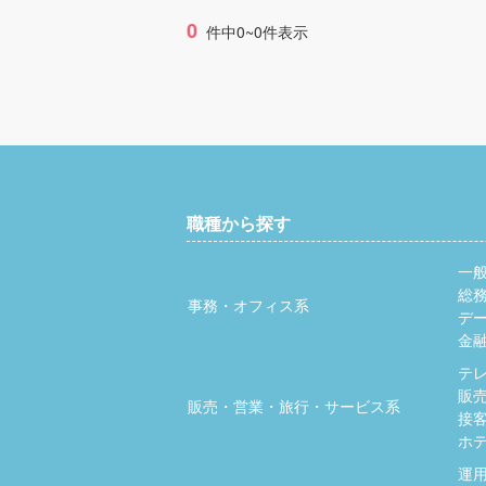
0
件中0~0件表示
職種から探す
一
総
事務・オフィス系
デ
金
テ
販
販売・営業・旅行・サービス系
接
ホ
運