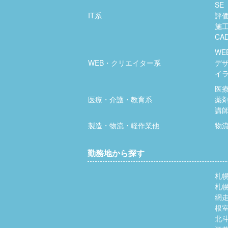
SE
IT系
評
施
CA
WE
WEB・クリエイター系
デ
イ
医
医療・介護・教育系
薬
講
製造・物流・軽作業他
物
勤務地から探す
札
札
網
根
北