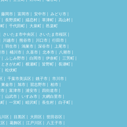
藤岡市
富岡市
安中市
みどり市
町
長野原町
嬬恋村
草津町
高山村
和町
千代田町
大泉町
邑楽町
さいたま市中央区
さいたま市桜区
川越市
熊谷市
川口市
行田市
市
羽生市
鴻巣市
深谷市
上尾市
座市
桶川市
久喜市
北本市
八潮市
市
ふじみ野市
白岡市
伊奈町
三芳町
ときがわ町
横瀬町
皆野町
長瀞町
町
松伏町
区
千葉市美浜区
銚子市
市川市
東金市
旭市
習志野市
柏市
津市
富津市
浦安市
四街道市
市
山武市
いすみ市
大網白里市
光町
一宮町
睦沢町
長生村
白子町
品川区
目黒区
大田区
世田谷区
立区
葛飾区
江戸川区
八王子市