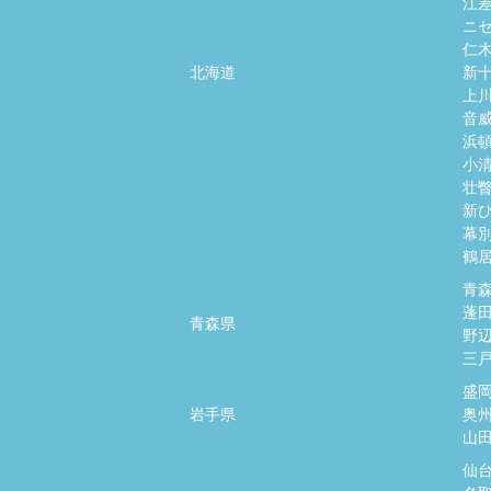
江
ニ
仁
北海道
新
上
音
浜
小
壮
新
幕
鶴
青
蓬
青森県
野
三
盛
岩手県
奥
山
仙