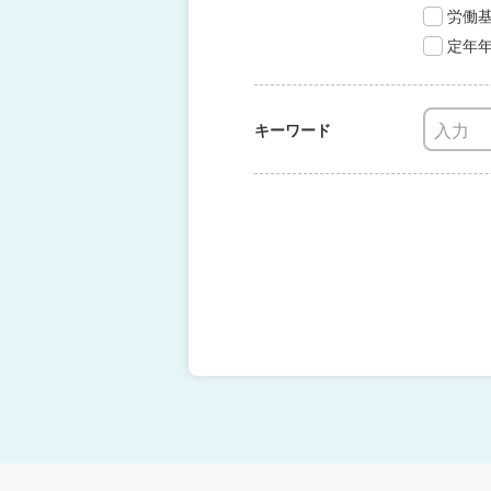
労働
定年
キーワード