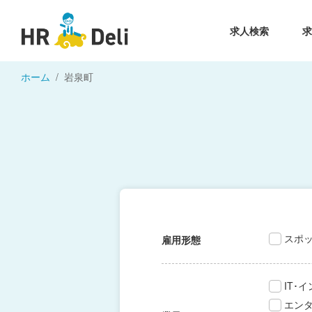
求人検索
ホーム
岩泉町
スポ
雇用形態
IT･
エン