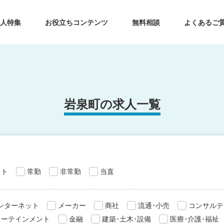
求人特集
お役立ちコンテンツ
無料相談
よくあるご
岩泉町の求人一覧
ット
常勤
非常勤
当直
インターネット
メーカー
商社
流通･小売
コンサルテ
ターテインメント
金融
建築･土木･設備
医療･介護･福祉