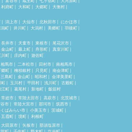
市
富谷市
蔵王町
七ヶ宿町
大河原町
利府町
大和町
大郷町
大衡村
市
潟上市
大仙市
北秋田市
にかほ市
郎潟町
井川町
大潟村
美郷町
羽後町
長井市
天童市
東根市
尾花沢市
金山町
最上町
舟形町
真室川町
三川町
庄内町
遊佐町
相馬市
二本松市
田村市
南相馬市
下郷町
檜枝岐村
只見町
南会津町
三島町
金山町
昭和村
会津美里町
川町
玉川村
平田村
浅川町
古殿町
浪江町
葛尾村
新地町
飯舘村
常総市
常陸太田市
高萩市
北茨城市
守谷市
常陸大宮市
那珂市
筑西市
つくばみらい市
小美玉市
茨城町
五霞町
境町
利根町
大田原市
矢板市
那須塩原市
芳賀町
壬生町
野木町
塩谷町