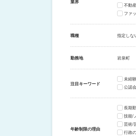
業界
不動
ファッ
職種
指定しな
勤務地
岩泉町
未経験
注目キーワード
公認
長期
技能
芸術
年齢制限の理由
行政