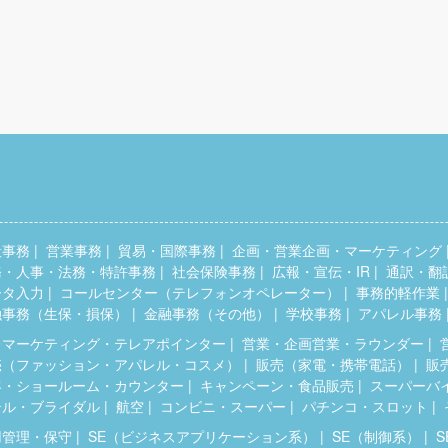
般事務
営業事務
貿易・国際事務
企画・営業企画・マーケティング
務・人事・法務・特許事務
社会保険事務
広報・宣伝・IR
通訳・翻
ータ入力
コールセンター（テレフォンオペレーター）
事務的軽作業
融事務（生保・損保）
金融事務（その他）
学校事務
アパレル事務
レマーケティング・テレアポインター
営業・企画営業・ラウンダー
売（ファッション・アパレル・コスメ）
販売（家電・携帯電話）
販
客・ショールーム・カウンター
キャンペーン・食品販売
スーパーバ
テル・ブライダル
航空
コンビニ・スーパー
パチンコ・スロット
用管理・保守
SE（ビジネスアプリケーション系）
SE（制御系）