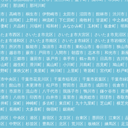
根沢町
那須町
那珂川町
橋市
高崎市
桐生市
伊勢崎市
太田市
沼田市
館林市
渋川市
東村
吉岡町
上野村
神流町
下仁田町
南牧村
甘楽町
中之条
吾妻町
片品村
川場村
昭和村
みなかみ町
玉村町
板倉町
明
いたま市西区
さいたま市北区
さいたま市大宮区
さいたま市見沼区
いたま市浦和区
さいたま市南区
さいたま市緑区
さいたま市岩槻区
父市
所沢市
飯能市
加須市
本庄市
東松山市
春日部市
狭山
加市
越谷市
蕨市
戸田市
入間市
朝霞市
志木市
和光市
新
士見市
三郷市
蓮田市
坂戸市
幸手市
鶴ヶ島市
日高市
吉川
呂山町
越生町
滑川町
嵐山町
小川町
川島町
吉見町
鳩山町
鹿野町
東秩父村
美里町
神川町
上里町
寄居町
宮代町
杉戸
葉市中央区
千葉市花見川区
千葉市稲毛区
千葉市若葉区
千葉市緑
橋市
館山市
木更津市
松戸市
野田市
茂原市
成田市
佐倉市
浦市
市原市
流山市
八千代市
我孫子市
鴨川市
鎌ケ谷市
君
ケ浦市
八街市
印西市
白井市
富里市
南房総市
匝瑳市
香取
々井町
栄町
神崎町
多古町
東庄町
九十九里町
芝山町
横芝
柄町
長南町
大多喜町
御宿町
鋸南町
代田区
中央区
港区
新宿区
文京区
台東区
墨田区
江東区
谷区
中野区
杉並区
豊島区
北区
荒川区
板橋区
練馬区
足