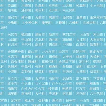
取市
角田市
多賀城市
岩沼市
登米市
栗原市
東松島市
大崎
田町
柴田町
川崎町
丸森町
亘理町
山元町
松島町
七ヶ浜町
麻町
加美町
涌谷町
美里町
女川町
南三陸町
田市
能代市
横手市
大館市
男鹿市
湯沢市
鹿角市
由利本荘
北市
小坂町
上小阿仁村
藤里町
三種町
八峰町
五城目町
八
成瀬村
形市
米沢市
鶴岡市
酒田市
新庄市
寒河江市
上山市
村山市
陽市
山辺町
中山町
河北町
西川町
朝日町
大江町
大石田町
蔵村
鮭川村
戸沢村
高畠町
川西町
小国町
白鷹町
飯豊町
島市
会津若松市
郡山市
いわき市
白河市
須賀川市
喜多方市
達市
本宮市
桑折町
国見町
川俣町
大玉村
鏡石町
天栄村
塩原村
西会津町
磐梯町
猪苗代町
会津坂下町
湯川村
柳津町
郷村
泉崎村
中島村
矢吹町
棚倉町
矢祭町
塙町
鮫川村
石
春町
小野町
広野町
楢葉町
富岡町
川内村
大熊町
双葉町
戸市
日立市
土浦市
古河市
石岡市
結城市
龍ケ崎市
下妻市
間市
取手市
牛久市
つくば市
ひたちなか市
鹿嶋市
潮来市
東市
稲敷市
かすみがうら市
桜川市
神栖市
行方市
鉾田市
洗町
城里町
東海村
大子町
美浦村
阿見町
河内町
八千代町
都宮市
足利市
栃木市
佐野市
鹿沼市
日光市
小山市
真岡市
くら市
那須烏山市
下野市
上三川町
益子町
茂木町
市貝町