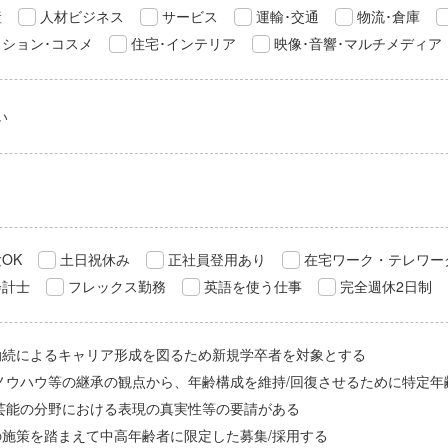
産
人材ビジネス
サービス
運輸･交通
物流･倉庫
ション･コスメ
住宅･インテリア
映像･音響･マルチメディア
い
OK
土日祝休み
正社員登用あり
在宅ワーク・テレワー
会計士
フレックス勤務
英語を使う仕事
完全週休2日制
勤続によるキャリア形成を図るため新規学卒者を対象とする
/ノウハウ等の継承の観点から、年齢構成を維持/回復させるために特定年
/芸能の分野における表現の真実性等の要請がある
の施策を踏まえて中高年齢者に限定した募集/採用する