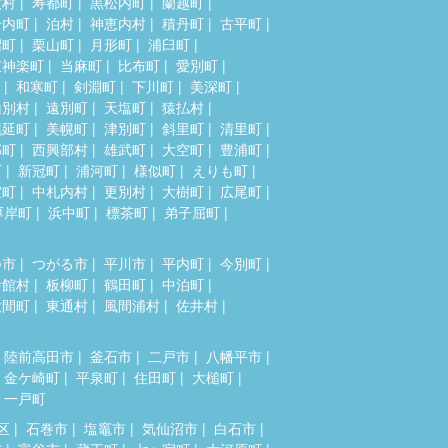
牧村
寿都町
黒松内町
蘭越町
岩内町
泊村
神恵内村
積丹町
古平町
沼町
栗山町
月形町
浦臼町
東神楽町
当麻町
比布町
愛別町
和寒町
剣淵町
下川町
美深町
山別村
遠別町
天塩町
猿払村
幌延町
美幌町
津別町
斜里町
清里町
部町
西興部村
雄武町
大空町
豊浦町
町
新冠町
浦河町
様似町
えりも町
室町
中札内村
更別村
大樹町
広尾町
厚岸町
浜中町
標茶町
弟子屈町
つ市
つがる市
平川市
平内町
今別町
舎館村
板柳町
鶴田町
中泊町
大間町
東通村
風間浦村
佐井村
陸前高田市
釜石市
二戸市
八幡平市
金ケ崎町
平泉町
住田町
大槌町
一戸町
区
石巻市
塩竈市
気仙沼市
白石市