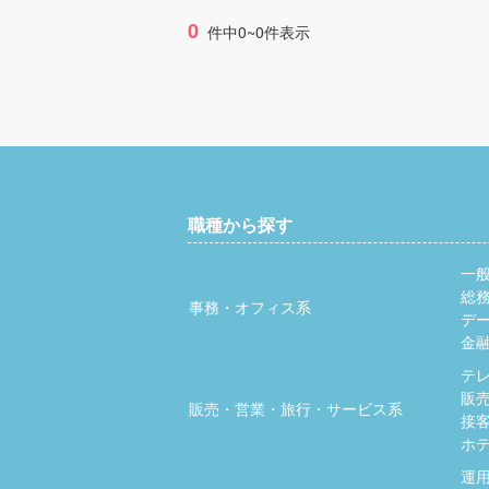
0
件中0~0件表示
職種から探す
一
総
事務・オフィス系
デ
金
テ
販
販売・営業・旅行・サービス系
接
ホ
運