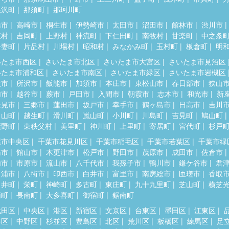
根沢町
那須町
那珂川町
橋市
高崎市
桐生市
伊勢崎市
太田市
沼田市
館林市
渋川市
東村
吉岡町
上野村
神流町
下仁田町
南牧村
甘楽町
中之条
吾妻町
片品村
川場村
昭和村
みなかみ町
玉村町
板倉町
明
いたま市西区
さいたま市北区
さいたま市大宮区
さいたま市見沼区
いたま市浦和区
さいたま市南区
さいたま市緑区
さいたま市岩槻区
父市
所沢市
飯能市
加須市
本庄市
東松山市
春日部市
狭山
加市
越谷市
蕨市
戸田市
入間市
朝霞市
志木市
和光市
新
士見市
三郷市
蓮田市
坂戸市
幸手市
鶴ヶ島市
日高市
吉川
呂山町
越生町
滑川町
嵐山町
小川町
川島町
吉見町
鳩山町
鹿野町
東秩父村
美里町
神川町
上里町
寄居町
宮代町
杉戸
葉市中央区
千葉市花見川区
千葉市稲毛区
千葉市若葉区
千葉市緑
橋市
館山市
木更津市
松戸市
野田市
茂原市
成田市
佐倉市
浦市
市原市
流山市
八千代市
我孫子市
鴨川市
鎌ケ谷市
君
ケ浦市
八街市
印西市
白井市
富里市
南房総市
匝瑳市
香取
々井町
栄町
神崎町
多古町
東庄町
九十九里町
芝山町
横芝
柄町
長南町
大多喜町
御宿町
鋸南町
代田区
中央区
港区
新宿区
文京区
台東区
墨田区
江東区
谷区
中野区
杉並区
豊島区
北区
荒川区
板橋区
練馬区
足