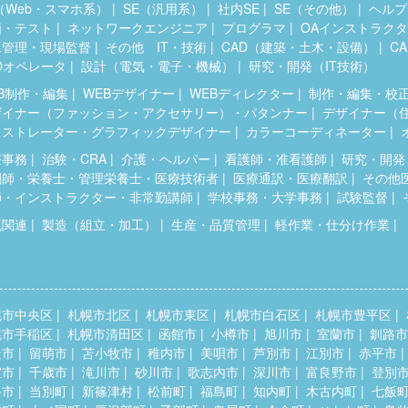
（Web・スマホ系）
SE（汎用系）
社内SE
SE（その他）
ヘルプ
価・テスト
ネットワークエンジニア
プログラマ
OAインストラク
工管理・現場監督
その他 IT・技術
CAD（建築・土木・設備）
C
Dオペレータ
設計（電気・電子・機械）
研究・開発（IT技術）
B制作・編集
WEBデザイナー
WEBディレクター
制作・編集・校
ザイナー（ファッション・アクセサリー）・パタンナー
デザイナー（
ラストレーター・グラフィックデザイナー
カラーコーディネーター
療事務
治験・CRA
介護・ヘルパー
看護師・准看護師
研究・開発
剤師・栄養士・管理栄養士・医療技術者
医療通訳・医療翻訳
その他
師・インストラクター・非常勤講師
学校事務・大学事務
試験監督
流関連
製造（組立・加工）
生産・品質管理
軽作業・仕分け作業
幌市中央区
札幌市北区
札幌市東区
札幌市白石区
札幌市豊平区
幌市手稲区
札幌市清田区
函館市
小樽市
旭川市
室蘭市
釧路市
走市
留萌市
苫小牧市
稚内市
美唄市
芦別市
江別市
赤平市
室市
千歳市
滝川市
砂川市
歌志内市
深川市
富良野市
登別
斗市
当別町
新篠津村
松前町
福島町
知内町
木古内町
七飯