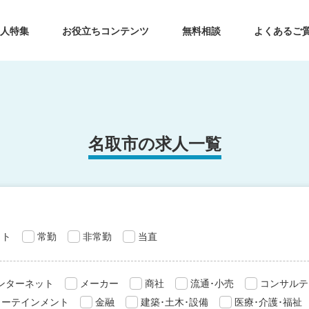
求人特集
お役立ちコンテンツ
無料相談
よくあるご
名取市の求人一覧
ット
常勤
非常勤
当直
インターネット
メーカー
商社
流通･小売
コンサルテ
ターテインメント
金融
建築･土木･設備
医療･介護･福祉