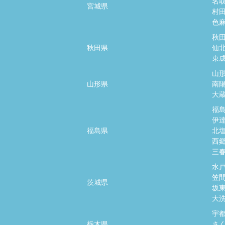
名
宮城県
村
色
秋
秋田県
仙
東
山
山形県
南
大
福
伊
福島県
北
西
三
水
笠
茨城県
坂
大
宇
栃木県
さ