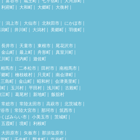
市
富谷市
蔵王町
七ヶ宿町
大河原町
利府町
大和町
大郷町
大衡村
市
潟上市
大仙市
北秋田市
にかほ市
郎潟町
井川町
大潟村
美郷町
羽後町
長井市
天童市
東根市
尾花沢市
金山町
最上町
舟形町
真室川町
三川町
庄内町
遊佐町
相馬市
二本松市
田村市
南相馬市
下郷町
檜枝岐村
只見町
南会津町
三島町
金山町
昭和村
会津美里町
川町
玉川村
平田村
浅川町
古殿町
浪江町
葛尾村
新地町
飯舘村
常総市
常陸太田市
高萩市
北茨城市
守谷市
常陸大宮市
那珂市
筑西市
つくばみらい市
小美玉市
茨城町
五霞町
境町
利根町
大田原市
矢板市
那須塩原市
芳賀町
壬生町
野木町
塩谷町