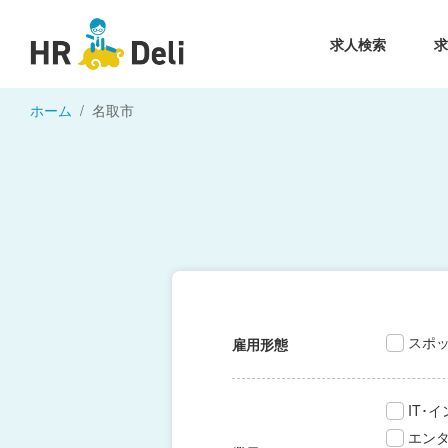
求人検索
ホーム
名取市
スポ
雇用形態
IT･
エン