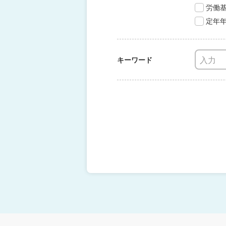
労働
定年
キーワード