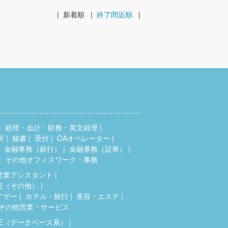
|
新着順
|
終了間近順
|
経理・会計・財務・英文経理
訳
秘書
受付
OAオペレーター
金融事務（銀行）
金融事務（証券）
その他オフィスワーク・事務
営業アシスタント
売（その他）
イザー
ホテル・旅行
美容・エステ
その他営業・サービス
SE（データベース系）