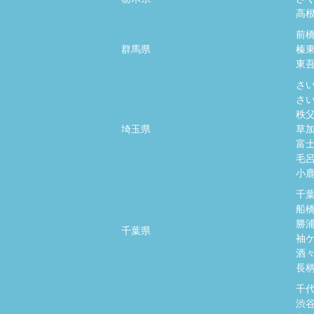
高
前
群馬県
榛
東
さ
さ
秩
埼玉県
草
富
毛
小
千
船
勝
千葉県
袖
酒
長
千
渋