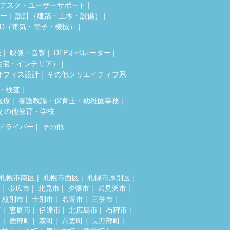
デスク・ユーザーサポート
ター
設計（建築・土木・設備）
AD（電気・電子・機械）
正
映像・音響
DTPオペレーター
住宅・インテリア）
オフィス設計
その他クリエイティブ系
・検査
医療
養護教諭・保育士・幼稚園事務
その他教育・学校
ドライバー
その他
札幌市南区
札幌市西区
札幌市厚別区
帯広市
北見市
夕張市
岩見沢市
紋別市
士別市
名寄市
三笠市
市
恵庭市
伊達市
北広島市
石狩市
町
鹿部町
森町
八雲町
長万部町