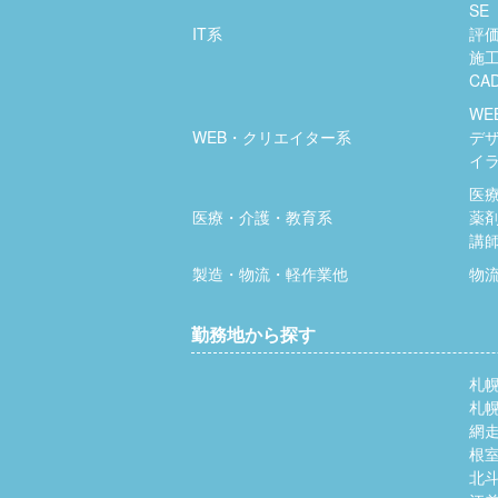
SE
IT系
評
施
CA
WE
WEB・クリエイター系
デ
イ
医
医療・介護・教育系
薬
講
製造・物流・軽作業他
物
勤務地から探す
札
札
網
根
北