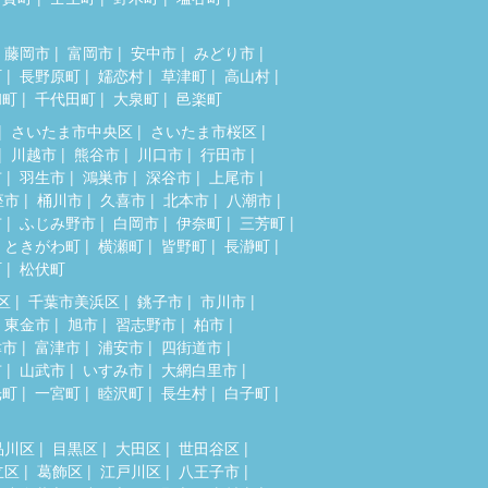
藤岡市
富岡市
安中市
みどり市
町
長野原町
嬬恋村
草津町
高山村
和町
千代田町
大泉町
邑楽町
さいたま市中央区
さいたま市桜区
川越市
熊谷市
川口市
行田市
市
羽生市
鴻巣市
深谷市
上尾市
座市
桶川市
久喜市
北本市
八潮市
市
ふじみ野市
白岡市
伊奈町
三芳町
ときがわ町
横瀬町
皆野町
長瀞町
町
松伏町
区
千葉市美浜区
銚子市
市川市
東金市
旭市
習志野市
柏市
津市
富津市
浦安市
四街道市
市
山武市
いすみ市
大網白里市
光町
一宮町
睦沢町
長生村
白子町
品川区
目黒区
大田区
世田谷区
立区
葛飾区
江戸川区
八王子市