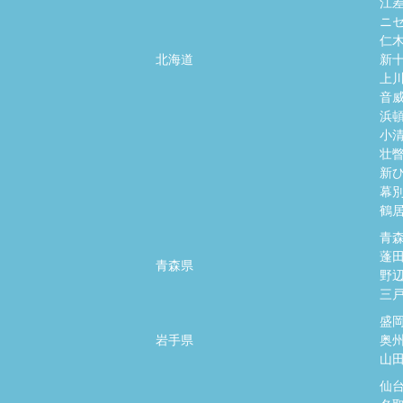
江
ニ
仁
北海道
新
上
音
浜
小
壮
新
幕
鶴
青
蓬
青森県
野
三
盛
岩手県
奥
山
仙