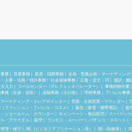
般事務
営業事務
貿易・国際事務
企画・営業企画・マーケティング
務・人事・法務・特許事務
社会保険事務
広報・宣伝・IR
通訳・翻
ータ入力
コールセンター（テレフォンオペレーター）
事務的軽作業
融事務（生保・損保）
金融事務（その他）
学校事務
アパレル事務
レマーケティング・テレアポインター
営業・企画営業・ラウンダー
売（ファッション・アパレル・コスメ）
販売（家電・携帯電話）
販
客・ショールーム・カウンター
キャンペーン・食品販売
スーパーバ
テル・ブライダル
航空
コンビニ・スーパー
パチンコ・スロット
用管理・保守
SE（ビジネスアプリケーション系）
SE（制御系）