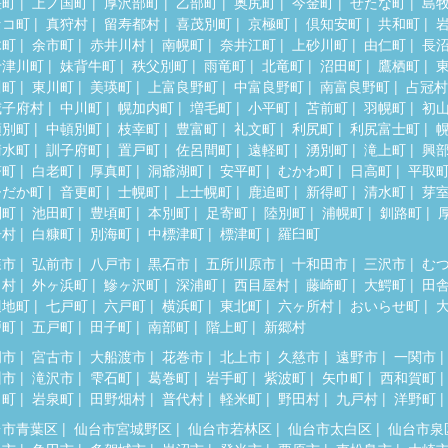
差町
上ノ国町
厚沢部町
乙部町
奥尻町
今金町
せたな町
島
セコ町
真狩村
留寿都村
喜茂別町
京極町
倶知安町
共和町
木町
余市町
赤井川村
南幌町
奈井江町
上砂川町
由仁町
長
十津川町
妹背牛町
秩父別町
雨竜町
北竜町
沼田町
鷹栖町
川町
東川町
美瑛町
上富良野町
中富良野町
南富良野町
占冠村
威子府村
中川町
幌加内町
増毛町
小平町
苫前町
羽幌町
初
頓別町
中頓別町
枝幸町
豊富町
礼文町
利尻町
利尻富士町
清水町
訓子府町
置戸町
佐呂間町
遠軽町
湧別町
滝上町
興
瞥町
白老町
厚真町
洞爺湖町
安平町
むかわ町
日高町
平取
ひだか町
音更町
士幌町
上士幌町
鹿追町
新得町
清水町
芽
別町
池田町
豊頃町
本別町
足寄町
陸別町
浦幌町
釧路町
居村
白糠町
別海町
中標津町
標津町
羅臼町
森市
弘前市
八戸市
黒石市
五所川原市
十和田市
三沢市
む
田村
外ヶ浜町
鰺ヶ沢町
深浦町
西目屋村
藤崎町
大鰐町
田
辺地町
七戸町
六戸町
横浜町
東北町
六ヶ所村
おいらせ町
戸町
五戸町
田子町
南部町
階上町
新郷村
岡市
宮古市
大船渡市
花巻市
北上市
久慈市
遠野市
一関市
州市
滝沢市
雫石町
葛巻町
岩手町
紫波町
矢巾町
西和賀町
田町
岩泉町
田野畑村
普代村
軽米町
野田村
九戸村
洋野町
台市青葉区
仙台市宮城野区
仙台市若林区
仙台市太白区
仙台市泉