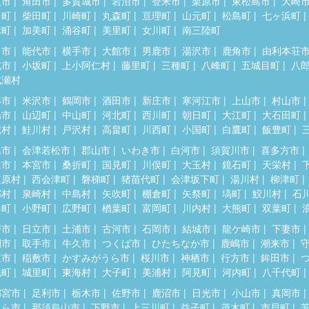
取市
角田市
多賀城市
岩沼市
登米市
栗原市
東松島市
大崎
田町
柴田町
川崎町
丸森町
亘理町
山元町
松島町
七ヶ浜町
麻町
加美町
涌谷町
美里町
女川町
南三陸町
田市
能代市
横手市
大館市
男鹿市
湯沢市
鹿角市
由利本荘
北市
小坂町
上小阿仁村
藤里町
三種町
八峰町
五城目町
八
成瀬村
形市
米沢市
鶴岡市
酒田市
新庄市
寒河江市
上山市
村山市
陽市
山辺町
中山町
河北町
西川町
朝日町
大江町
大石田町
蔵村
鮭川村
戸沢村
高畠町
川西町
小国町
白鷹町
飯豊町
島市
会津若松市
郡山市
いわき市
白河市
須賀川市
喜多方市
達市
本宮市
桑折町
国見町
川俣町
大玉村
鏡石町
天栄村
塩原村
西会津町
磐梯町
猪苗代町
会津坂下町
湯川村
柳津町
郷村
泉崎村
中島村
矢吹町
棚倉町
矢祭町
塙町
鮫川村
石
春町
小野町
広野町
楢葉町
富岡町
川内村
大熊町
双葉町
戸市
日立市
土浦市
古河市
石岡市
結城市
龍ケ崎市
下妻市
間市
取手市
牛久市
つくば市
ひたちなか市
鹿嶋市
潮来市
東市
稲敷市
かすみがうら市
桜川市
神栖市
行方市
鉾田市
洗町
城里町
東海村
大子町
美浦村
阿見町
河内町
八千代町
都宮市
足利市
栃木市
佐野市
鹿沼市
日光市
小山市
真岡市
くら市
那須烏山市
下野市
上三川町
益子町
茂木町
市貝町