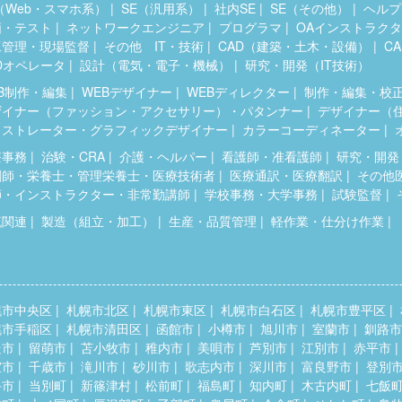
（Web・スマホ系）
SE（汎用系）
社内SE
SE（その他）
ヘルプ
価・テスト
ネットワークエンジニア
プログラマ
OAインストラク
工管理・現場監督
その他 IT・技術
CAD（建築・土木・設備）
C
Dオペレータ
設計（電気・電子・機械）
研究・開発（IT技術）
B制作・編集
WEBデザイナー
WEBディレクター
制作・編集・校
ザイナー（ファッション・アクセサリー）・パタンナー
デザイナー（
ラストレーター・グラフィックデザイナー
カラーコーディネーター
療事務
治験・CRA
介護・ヘルパー
看護師・准看護師
研究・開発
剤師・栄養士・管理栄養士・医療技術者
医療通訳・医療翻訳
その他
師・インストラクター・非常勤講師
学校事務・大学事務
試験監督
流関連
製造（組立・加工）
生産・品質管理
軽作業・仕分け作業
幌市中央区
札幌市北区
札幌市東区
札幌市白石区
札幌市豊平区
幌市手稲区
札幌市清田区
函館市
小樽市
旭川市
室蘭市
釧路市
走市
留萌市
苫小牧市
稚内市
美唄市
芦別市
江別市
赤平市
室市
千歳市
滝川市
砂川市
歌志内市
深川市
富良野市
登別
斗市
当別町
新篠津村
松前町
福島町
知内町
木古内町
七飯