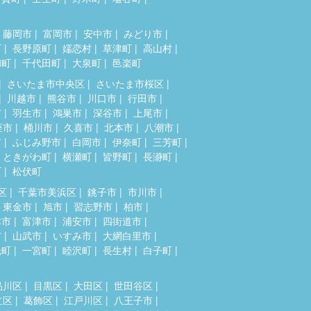
藤岡市
富岡市
安中市
みどり市
町
長野原町
嬬恋村
草津町
高山村
和町
千代田町
大泉町
邑楽町
さいたま市中央区
さいたま市桜区
川越市
熊谷市
川口市
行田市
市
羽生市
鴻巣市
深谷市
上尾市
座市
桶川市
久喜市
北本市
八潮市
市
ふじみ野市
白岡市
伊奈町
三芳町
ときがわ町
横瀬町
皆野町
長瀞町
町
松伏町
区
千葉市美浜区
銚子市
市川市
東金市
旭市
習志野市
柏市
津市
富津市
浦安市
四街道市
市
山武市
いすみ市
大網白里市
光町
一宮町
睦沢町
長生村
白子町
品川区
目黒区
大田区
世田谷区
立区
葛飾区
江戸川区
八王子市