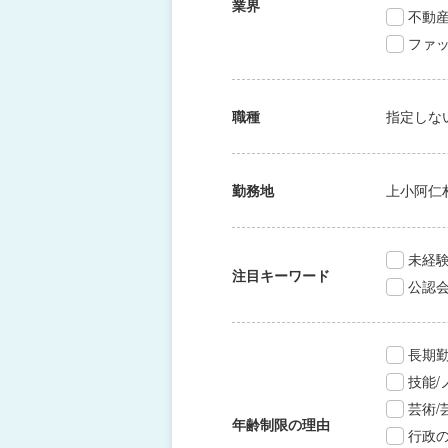
業界
不動
ファッ
職種
指定しな
勤務地
上小阿仁
未経験
注目キーワード
公認
長期
技能
芸術
年齢制限の理由
行政