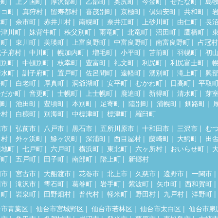
差町
上ノ国町
厚沢部町
乙部町
奥尻町
今金町
せたな町
島
セコ町
真狩村
留寿都村
喜茂別町
京極町
倶知安町
共和町
木町
余市町
赤井川村
南幌町
奈井江町
上砂川町
由仁町
長
十津川町
妹背牛町
秩父別町
雨竜町
北竜町
沼田町
鷹栖町
川町
東川町
美瑛町
上富良野町
中富良野町
南富良野町
占冠村
威子府村
中川町
幌加内町
増毛町
小平町
苫前町
羽幌町
初
頓別町
中頓別町
枝幸町
豊富町
礼文町
利尻町
利尻富士町
清水町
訓子府町
置戸町
佐呂間町
遠軽町
湧別町
滝上町
興
瞥町
白老町
厚真町
洞爺湖町
安平町
むかわ町
日高町
平取
ひだか町
音更町
士幌町
上士幌町
鹿追町
新得町
清水町
芽
別町
池田町
豊頃町
本別町
足寄町
陸別町
浦幌町
釧路町
居村
白糠町
別海町
中標津町
標津町
羅臼町
森市
弘前市
八戸市
黒石市
五所川原市
十和田市
三沢市
む
田村
外ヶ浜町
鰺ヶ沢町
深浦町
西目屋村
藤崎町
大鰐町
田
辺地町
七戸町
六戸町
横浜町
東北町
六ヶ所村
おいらせ町
戸町
五戸町
田子町
南部町
階上町
新郷村
岡市
宮古市
大船渡市
花巻市
北上市
久慈市
遠野市
一関市
州市
滝沢市
雫石町
葛巻町
岩手町
紫波町
矢巾町
西和賀町
田町
岩泉町
田野畑村
普代村
軽米町
野田村
九戸村
洋野町
台市青葉区
仙台市宮城野区
仙台市若林区
仙台市太白区
仙台市泉