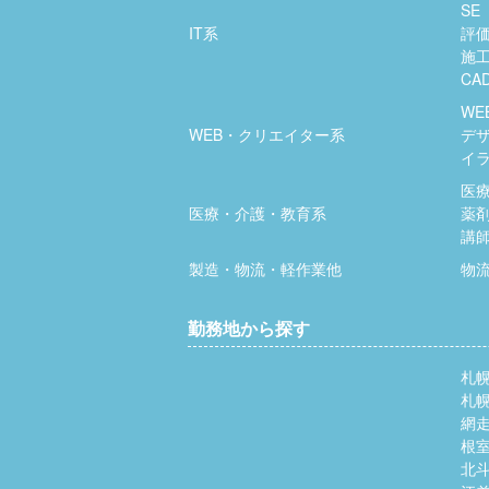
SE
IT系
評
施
CA
WE
WEB・クリエイター系
デ
イ
医
医療・介護・教育系
薬
講
製造・物流・軽作業他
物
勤務地から探す
札
札
網
根
北