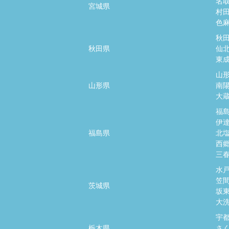
名
宮城県
村
色
秋
秋田県
仙
東
山
山形県
南
大
福
伊
福島県
北
西
三
水
笠
茨城県
坂
大
宇
栃木県
さ