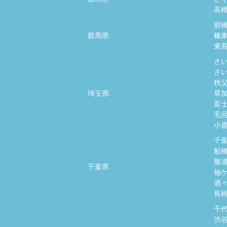
高
前
群馬県
榛
東
さ
さ
秩
埼玉県
草
富
毛
小
千
船
勝
千葉県
袖
酒
長
千
渋