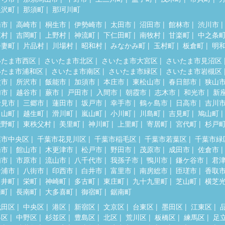
根沢町
那須町
那珂川町
橋市
高崎市
桐生市
伊勢崎市
太田市
沼田市
館林市
渋川市
東村
吉岡町
上野村
神流町
下仁田町
南牧村
甘楽町
中之条
吾妻町
片品村
川場村
昭和村
みなかみ町
玉村町
板倉町
明
いたま市西区
さいたま市北区
さいたま市大宮区
さいたま市見沼区
いたま市浦和区
さいたま市南区
さいたま市緑区
さいたま市岩槻区
父市
所沢市
飯能市
加須市
本庄市
東松山市
春日部市
狭山
加市
越谷市
蕨市
戸田市
入間市
朝霞市
志木市
和光市
新
士見市
三郷市
蓮田市
坂戸市
幸手市
鶴ヶ島市
日高市
吉川
呂山町
越生町
滑川町
嵐山町
小川町
川島町
吉見町
鳩山町
鹿野町
東秩父村
美里町
神川町
上里町
寄居町
宮代町
杉戸
葉市中央区
千葉市花見川区
千葉市稲毛区
千葉市若葉区
千葉市緑
橋市
館山市
木更津市
松戸市
野田市
茂原市
成田市
佐倉市
浦市
市原市
流山市
八千代市
我孫子市
鴨川市
鎌ケ谷市
君
ケ浦市
八街市
印西市
白井市
富里市
南房総市
匝瑳市
香取
々井町
栄町
神崎町
多古町
東庄町
九十九里町
芝山町
横芝
柄町
長南町
大多喜町
御宿町
鋸南町
代田区
中央区
港区
新宿区
文京区
台東区
墨田区
江東区
谷区
中野区
杉並区
豊島区
北区
荒川区
板橋区
練馬区
足