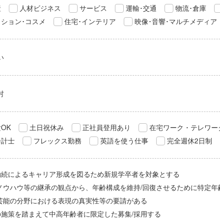
産
人材ビジネス
サービス
運輸･交通
物流･倉庫
ション･コスメ
住宅･インテリア
映像･音響･マルチメディア
い
村
OK
土日祝休み
正社員登用あり
在宅ワーク・テレワー
会計士
フレックス勤務
英語を使う仕事
完全週休2日制
勤続によるキャリア形成を図るため新規学卒者を対象とする
/ノウハウ等の継承の観点から、年齢構成を維持/回復させるために特定年
/芸能の分野における表現の真実性等の要請がある
の施策を踏まえて中高年齢者に限定した募集/採用する