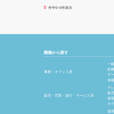
0
件中0~0件表示
職種から探す
一
総
事務・オフィス系
デ
金
テ
販
販売・営業・旅行・サービス系
接
ホ
運