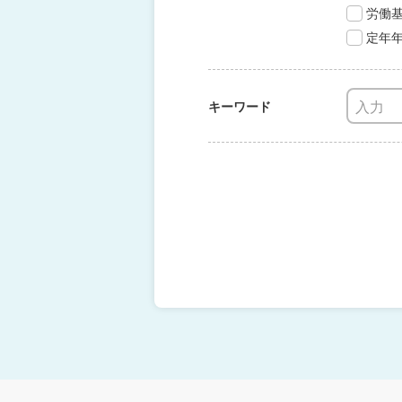
労働
定年
キーワード