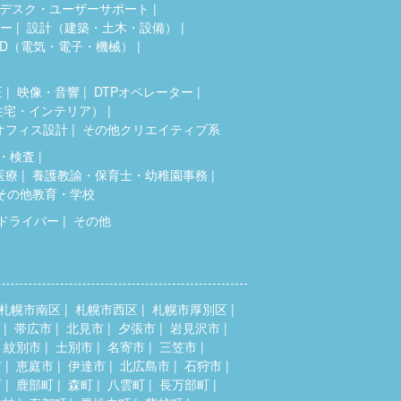
デスク・ユーザーサポート
ター
設計（建築・土木・設備）
AD（電気・電子・機械）
正
映像・音響
DTPオペレーター
住宅・インテリア）
オフィス設計
その他クリエイティブ系
・検査
医療
養護教諭・保育士・幼稚園事務
その他教育・学校
ドライバー
その他
札幌市南区
札幌市西区
札幌市厚別区
帯広市
北見市
夕張市
岩見沢市
紋別市
士別市
名寄市
三笠市
市
恵庭市
伊達市
北広島市
石狩市
町
鹿部町
森町
八雲町
長万部町