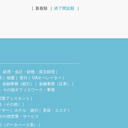
|
新着順
|
終了間近順
|
経理・会計・財務・英文経理
訳
秘書
受付
OAオペレーター
金融事務（銀行）
金融事務（証券）
その他オフィスワーク・事務
営業アシスタント
売（その他）
イザー
ホテル・旅行
美容・エステ
その他営業・サービス
SE（データベース系）