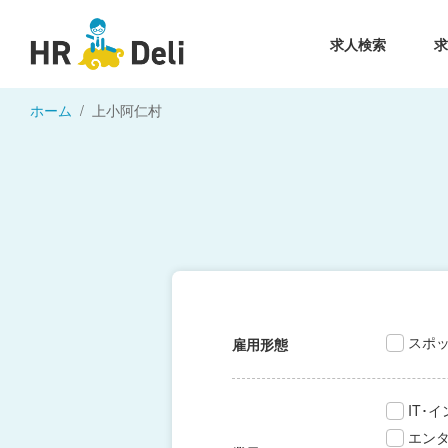
求人検索
ホーム
上小阿仁村
スポ
雇用形態
IT･
エン