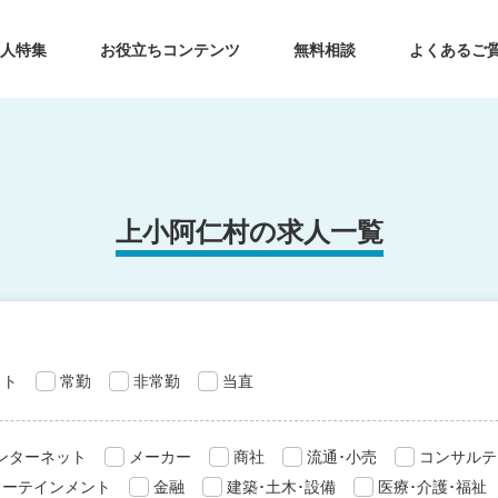
求人特集
お役立ちコンテンツ
無料相談
よくあるご
上小阿仁村の求人一覧
ット
常勤
非常勤
当直
インターネット
メーカー
商社
流通･小売
コンサルテ
ターテインメント
金融
建築･土木･設備
医療･介護･福祉