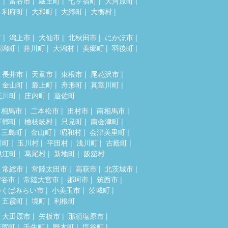
市
富谷市
蔵王町
七ヶ宿町
大河原町
利府町
大和町
大郷町
大衡村
市
潟上市
大仙市
北秋田市
にかほ市
郎潟町
井川町
大潟村
美郷町
羽後町
長井市
天童市
東根市
尾花沢市
金山町
最上町
舟形町
真室川町
三川町
庄内町
遊佐町
相馬市
二本松市
田村市
南相馬市
下郷町
檜枝岐村
只見町
南会津町
三島町
金山町
昭和村
会津美里町
川町
玉川村
平田村
浅川町
古殿町
浪江町
葛尾村
新地町
飯舘村
常総市
常陸太田市
高萩市
北茨城市
守谷市
常陸大宮市
那珂市
筑西市
つくばみらい市
小美玉市
茨城町
五霞町
境町
利根町
大田原市
矢板市
那須塩原市
芳賀町
壬生町
野木町
塩谷町