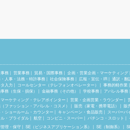
般事務
営業事務
貿易・国際事務
企画・営業企画・マーケティング
務・人事・法務・特許事務
社会保険事務
広報・宣伝・IR
通訳・翻
ータ入力
コールセンター（テレフォンオペレーター）
事務的軽作業
融事務（生保・損保）
金融事務（その他）
学校事務
アパレル事務
レマーケティング・テレアポインター
営業・企画営業・ラウンダー
売（ファッション・アパレル・コスメ）
販売（家電・携帯電話）
販
客・ショールーム・カウンター
キャンペーン・食品販売
スーパーバ
テル・ブライダル
航空
コンビニ・スーパー
パチンコ・スロット
用管理・保守
SE（ビジネスアプリケーション系）
SE（制御系）