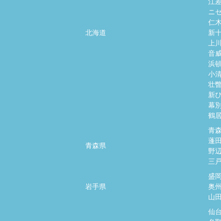
江
ニ
仁
北海道
新
上
音
浜
小
壮
新
幕
鶴
青
蓬
青森県
野
三
盛
岩手県
奥
山
仙