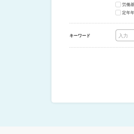
労働
定年
キーワード