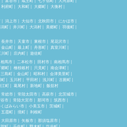
市
富谷市
蔵王町
七ヶ宿町
大河原町
利府町
大和町
大郷町
大衡村
市
潟上市
大仙市
北秋田市
にかほ市
郎潟町
井川町
大潟村
美郷町
羽後町
長井市
天童市
東根市
尾花沢市
金山町
最上町
舟形町
真室川町
三川町
庄内町
遊佐町
相馬市
二本松市
田村市
南相馬市
下郷町
檜枝岐村
只見町
南会津町
三島町
金山町
昭和村
会津美里町
川町
玉川村
平田村
浅川町
古殿町
浪江町
葛尾村
新地町
飯舘村
常総市
常陸太田市
高萩市
北茨城市
守谷市
常陸大宮市
那珂市
筑西市
つくばみらい市
小美玉市
茨城町
五霞町
境町
利根町
大田原市
矢板市
那須塩原市
芳賀町
壬生町
野木町
塩谷町