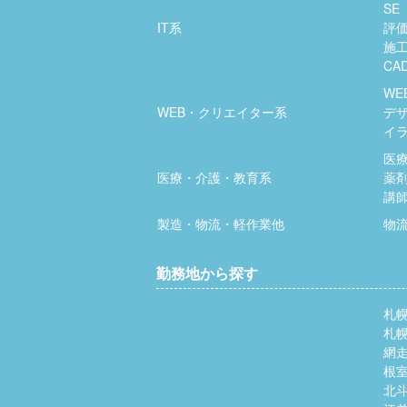
SE
IT系
評
施
CA
WE
WEB・クリエイター系
デ
イ
医
医療・介護・教育系
薬
講
製造・物流・軽作業他
物
勤務地から探す
札
札
網
根
北