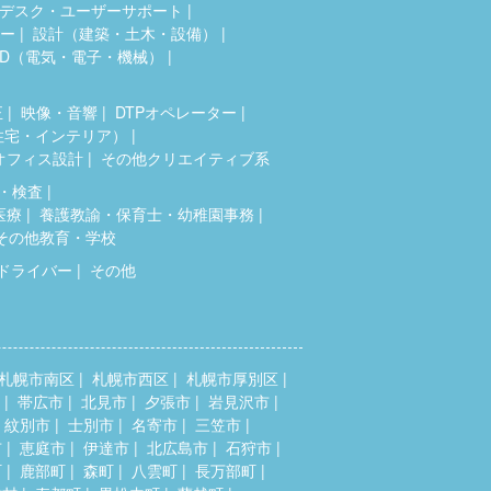
デスク・ユーザーサポート
ター
設計（建築・土木・設備）
AD（電気・電子・機械）
正
映像・音響
DTPオペレーター
住宅・インテリア）
オフィス設計
その他クリエイティブ系
・検査
医療
養護教諭・保育士・幼稚園事務
その他教育・学校
ドライバー
その他
札幌市南区
札幌市西区
札幌市厚別区
帯広市
北見市
夕張市
岩見沢市
紋別市
士別市
名寄市
三笠市
市
恵庭市
伊達市
北広島市
石狩市
町
鹿部町
森町
八雲町
長万部町