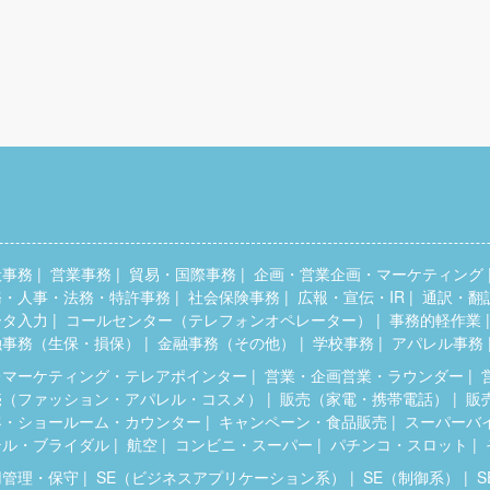
般事務
営業事務
貿易・国際事務
企画・営業企画・マーケティング
務・人事・法務・特許事務
社会保険事務
広報・宣伝・IR
通訳・翻
ータ入力
コールセンター（テレフォンオペレーター）
事務的軽作業
融事務（生保・損保）
金融事務（その他）
学校事務
アパレル事務
レマーケティング・テレアポインター
営業・企画営業・ラウンダー
売（ファッション・アパレル・コスメ）
販売（家電・携帯電話）
販
客・ショールーム・カウンター
キャンペーン・食品販売
スーパーバ
テル・ブライダル
航空
コンビニ・スーパー
パチンコ・スロット
用管理・保守
SE（ビジネスアプリケーション系）
SE（制御系）