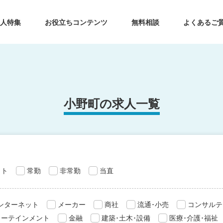
求人特集
お役立ちコンテンツ
無料相談
よくあるご
小野町の求人一覧
ット
常勤
非常勤
当直
インターネット
メーカー
商社
流通･小売
コンサルテ
ターテインメント
金融
建築･土木･設備
医療･介護･福祉