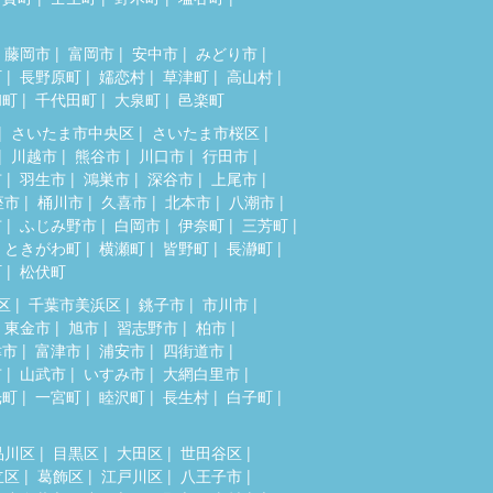
藤岡市
富岡市
安中市
みどり市
町
長野原町
嬬恋村
草津町
高山村
和町
千代田町
大泉町
邑楽町
さいたま市中央区
さいたま市桜区
川越市
熊谷市
川口市
行田市
市
羽生市
鴻巣市
深谷市
上尾市
座市
桶川市
久喜市
北本市
八潮市
市
ふじみ野市
白岡市
伊奈町
三芳町
ときがわ町
横瀬町
皆野町
長瀞町
町
松伏町
区
千葉市美浜区
銚子市
市川市
東金市
旭市
習志野市
柏市
津市
富津市
浦安市
四街道市
市
山武市
いすみ市
大網白里市
光町
一宮町
睦沢町
長生村
白子町
品川区
目黒区
大田区
世田谷区
立区
葛飾区
江戸川区
八王子市