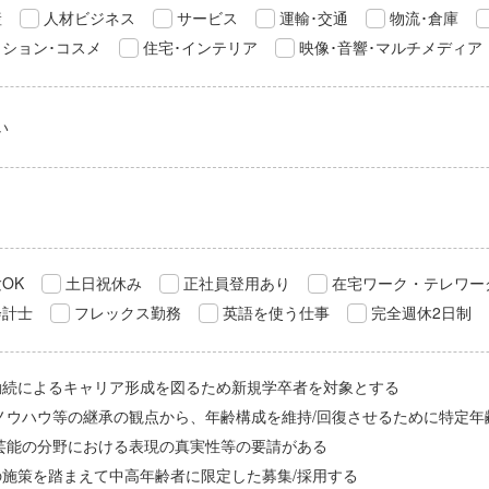
産
人材ビジネス
サービス
運輸･交通
物流･倉庫
ション･コスメ
住宅･インテリア
映像･音響･マルチメディア
い
OK
土日祝休み
正社員登用あり
在宅ワーク・テレワー
会計士
フレックス勤務
英語を使う仕事
完全週休2日制
勤続によるキャリア形成を図るため新規学卒者を対象とする
/ノウハウ等の継承の観点から、年齢構成を維持/回復させるために特定年
/芸能の分野における表現の真実性等の要請がある
の施策を踏まえて中高年齢者に限定した募集/採用する