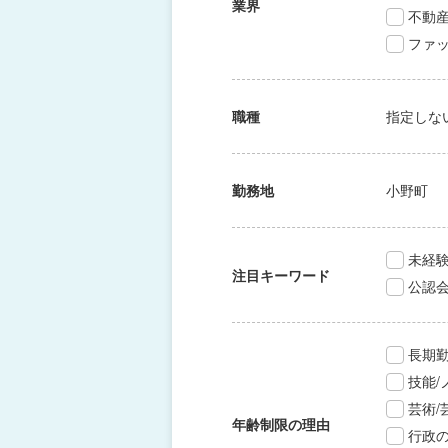
業界
不動
ファッ
職種
指定しな
勤務地
小野町
未経験
注目キーワード
公認
長期
技能
芸術
年齢制限の理由
行政