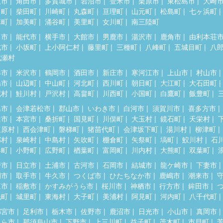
取市
角田市
多賀城市
岩沼市
登米市
栗原市
東松島市
大崎
田町
柴田町
川崎町
丸森町
亘理町
山元町
松島町
七ヶ浜町
麻町
加美町
涌谷町
美里町
女川町
南三陸町
田市
能代市
横手市
大館市
男鹿市
湯沢市
鹿角市
由利本荘
北市
小坂町
上小阿仁村
藤里町
三種町
八峰町
五城目町
八
成瀬村
形市
米沢市
鶴岡市
酒田市
新庄市
寒河江市
上山市
村山市
陽市
山辺町
中山町
河北町
西川町
朝日町
大江町
大石田町
蔵村
鮭川村
戸沢村
高畠町
川西町
小国町
白鷹町
飯豊町
島市
会津若松市
郡山市
いわき市
白河市
須賀川市
喜多方市
達市
本宮市
桑折町
国見町
川俣町
大玉村
鏡石町
天栄村
塩原村
西会津町
磐梯町
猪苗代町
会津坂下町
湯川村
柳津町
郷村
泉崎村
中島村
矢吹町
棚倉町
矢祭町
塙町
鮫川村
石
春町
小野町
広野町
楢葉町
富岡町
川内村
大熊町
双葉町
戸市
日立市
土浦市
古河市
石岡市
結城市
龍ケ崎市
下妻市
間市
取手市
牛久市
つくば市
ひたちなか市
鹿嶋市
潮来市
東市
稲敷市
かすみがうら市
桜川市
神栖市
行方市
鉾田市
洗町
城里町
東海村
大子町
美浦村
阿見町
河内町
八千代町
都宮市
足利市
栃木市
佐野市
鹿沼市
日光市
小山市
真岡市
くら市
那須烏山市
下野市
上三川町
益子町
茂木町
市貝町