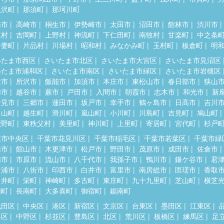
根沢町
那須町
那珂川町
橋市
高崎市
桐生市
伊勢崎市
太田市
沼田市
館林市
渋川市
東村
吉岡町
上野村
神流町
下仁田町
南牧村
甘楽町
中之条
吾妻町
片品村
川場村
昭和村
みなかみ町
玉村町
板倉町
明
いたま市西区
さいたま市北区
さいたま市大宮区
さいたま市見沼区
いたま市浦和区
さいたま市南区
さいたま市緑区
さいたま市岩槻区
父市
所沢市
飯能市
加須市
本庄市
東松山市
春日部市
狭山
加市
越谷市
蕨市
戸田市
入間市
朝霞市
志木市
和光市
新
士見市
三郷市
蓮田市
坂戸市
幸手市
鶴ヶ島市
日高市
吉川
呂山町
越生町
滑川町
嵐山町
小川町
川島町
吉見町
鳩山町
鹿野町
東秩父村
美里町
神川町
上里町
寄居町
宮代町
杉戸
葉市中央区
千葉市花見川区
千葉市稲毛区
千葉市若葉区
千葉市緑
橋市
館山市
木更津市
松戸市
野田市
茂原市
成田市
佐倉市
浦市
市原市
流山市
八千代市
我孫子市
鴨川市
鎌ケ谷市
君
ケ浦市
八街市
印西市
白井市
富里市
南房総市
匝瑳市
香取
々井町
栄町
神崎町
多古町
東庄町
九十九里町
芝山町
横芝
柄町
長南町
大多喜町
御宿町
鋸南町
代田区
中央区
港区
新宿区
文京区
台東区
墨田区
江東区
谷区
中野区
杉並区
豊島区
北区
荒川区
板橋区
練馬区
足