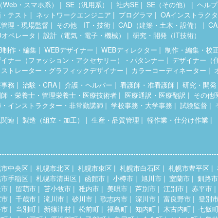
（Web・スマホ系）
SE（汎用系）
社内SE
SE（その他）
ヘルプ
価・テスト
ネットワークエンジニア
プログラマ
OAインストラク
工管理・現場監督
その他 IT・技術
CAD（建築・土木・設備）
C
Dオペレータ
設計（電気・電子・機械）
研究・開発（IT技術）
B制作・編集
WEBデザイナー
WEBディレクター
制作・編集・校
ザイナー（ファッション・アクセサリー）・パタンナー
デザイナー（
ラストレーター・グラフィックデザイナー
カラーコーディネーター
療事務
治験・CRA
介護・ヘルパー
看護師・准看護師
研究・開発
剤師・栄養士・管理栄養士・医療技術者
医療通訳・医療翻訳
その他
師・インストラクター・非常勤講師
学校事務・大学事務
試験監督
流関連
製造（組立・加工）
生産・品質管理
軽作業・仕分け作業
幌市中央区
札幌市北区
札幌市東区
札幌市白石区
札幌市豊平区
幌市手稲区
札幌市清田区
函館市
小樽市
旭川市
室蘭市
釧路市
走市
留萌市
苫小牧市
稚内市
美唄市
芦別市
江別市
赤平市
室市
千歳市
滝川市
砂川市
歌志内市
深川市
富良野市
登別
斗市
当別町
新篠津村
松前町
福島町
知内町
木古内町
七飯