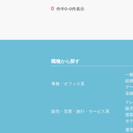
0
件中0~0件表示
職種から探す
一
総
事務・オフィス系
デ
金
テ
販
販売・営業・旅行・サービス系
接
ホ
運