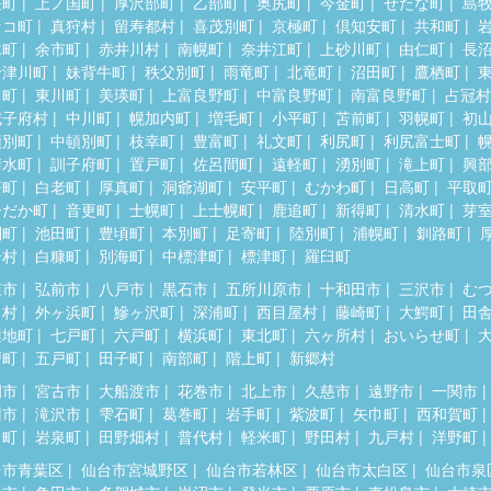
差町
上ノ国町
厚沢部町
乙部町
奥尻町
今金町
せたな町
島
セコ町
真狩村
留寿都村
喜茂別町
京極町
倶知安町
共和町
木町
余市町
赤井川村
南幌町
奈井江町
上砂川町
由仁町
長
十津川町
妹背牛町
秩父別町
雨竜町
北竜町
沼田町
鷹栖町
川町
東川町
美瑛町
上富良野町
中富良野町
南富良野町
占冠村
威子府村
中川町
幌加内町
増毛町
小平町
苫前町
羽幌町
初
頓別町
中頓別町
枝幸町
豊富町
礼文町
利尻町
利尻富士町
清水町
訓子府町
置戸町
佐呂間町
遠軽町
湧別町
滝上町
興
瞥町
白老町
厚真町
洞爺湖町
安平町
むかわ町
日高町
平取
ひだか町
音更町
士幌町
上士幌町
鹿追町
新得町
清水町
芽
別町
池田町
豊頃町
本別町
足寄町
陸別町
浦幌町
釧路町
居村
白糠町
別海町
中標津町
標津町
羅臼町
森市
弘前市
八戸市
黒石市
五所川原市
十和田市
三沢市
む
田村
外ヶ浜町
鰺ヶ沢町
深浦町
西目屋村
藤崎町
大鰐町
田
辺地町
七戸町
六戸町
横浜町
東北町
六ヶ所村
おいらせ町
戸町
五戸町
田子町
南部町
階上町
新郷村
岡市
宮古市
大船渡市
花巻市
北上市
久慈市
遠野市
一関市
州市
滝沢市
雫石町
葛巻町
岩手町
紫波町
矢巾町
西和賀町
田町
岩泉町
田野畑村
普代村
軽米町
野田村
九戸村
洋野町
台市青葉区
仙台市宮城野区
仙台市若林区
仙台市太白区
仙台市泉