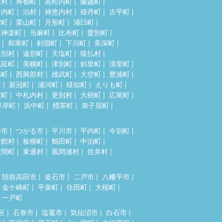
牧村
寿都町
黒松内町
蘭越町
岩内町
泊村
神恵内村
積丹町
古平町
沼町
栗山町
月形町
浦臼町
東神楽町
当麻町
比布町
愛別町
和寒町
剣淵町
下川町
美深町
山別村
遠別町
天塩町
猿払村
幌延町
美幌町
津別町
斜里町
清里町
部町
西興部村
雄武町
大空町
豊浦町
町
新冠町
浦河町
様似町
えりも町
室町
中札内村
更別村
大樹町
広尾町
厚岸町
浜中町
標茶町
弟子屈町
つ市
つがる市
平川市
平内町
今別町
舎館村
板柳町
鶴田町
中泊町
大間町
東通村
風間浦村
佐井村
陸前高田市
釜石市
二戸市
八幡平市
金ケ崎町
平泉町
住田町
大槌町
一戸町
区
石巻市
塩竈市
気仙沼市
白石市