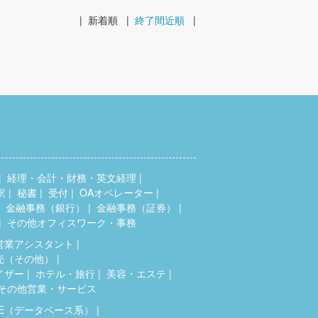
|
新着順
|
終了間近順
|
経理・会計・財務・英文経理
訳
秘書
受付
OAオペレーター
金融事務（銀行）
金融事務（証券）
その他オフィスワーク・事務
営業アシスタント
売（その他）
イザー
ホテル・旅行
美容・エステ
その他営業・サービス
SE（データベース系）