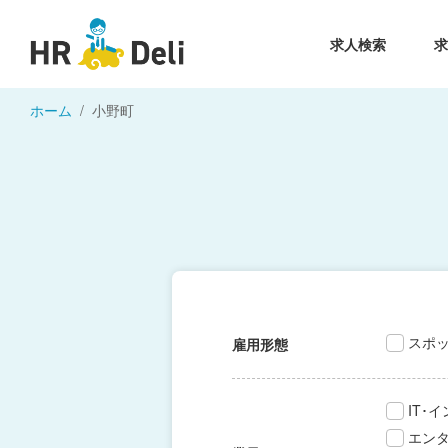
求人検索
ホーム
小野町
スポ
雇用形態
IT･
エン