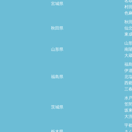
名
宮城県
村
色
秋
秋田県
仙
東
山
山形県
南
大
福
伊
福島県
北
西
三
水
笠
茨城県
坂
大
宇
栃木県
さ