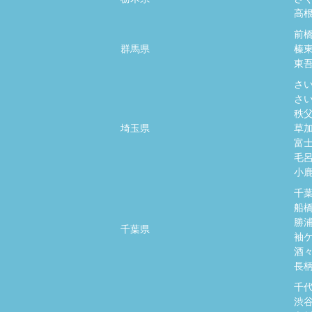
高
前
群馬県
榛
東
さ
さ
秩
埼玉県
草
富
毛
小
千
船
勝
千葉県
袖
酒
長
千
渋