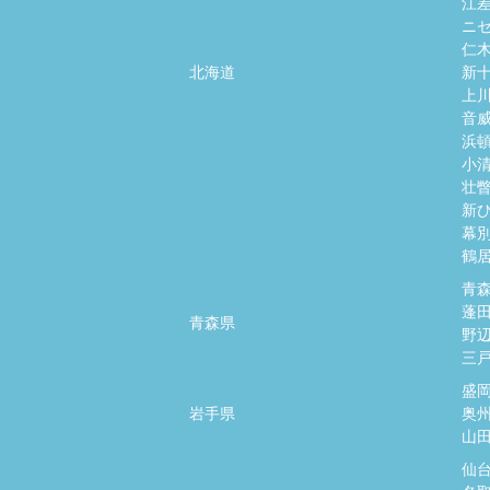
江
ニ
仁
北海道
新
上
音
浜
小
壮
新
幕
鶴
青
蓬
青森県
野
三
盛
岩手県
奥
山
仙