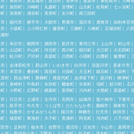
取市
角田市
多賀城市
岩沼市
登米市
栗原市
東松島市
大崎
田町
柴田町
川崎町
丸森町
亘理町
山元町
松島町
七ヶ浜町
麻町
加美町
涌谷町
美里町
女川町
南三陸町
田市
能代市
横手市
大館市
男鹿市
湯沢市
鹿角市
由利本荘
北市
小坂町
上小阿仁村
藤里町
三種町
八峰町
五城目町
八
成瀬村
形市
米沢市
鶴岡市
酒田市
新庄市
寒河江市
上山市
村山市
陽市
山辺町
中山町
河北町
西川町
朝日町
大江町
大石田町
蔵村
鮭川村
戸沢村
高畠町
川西町
小国町
白鷹町
飯豊町
島市
会津若松市
郡山市
いわき市
白河市
須賀川市
喜多方市
達市
本宮市
桑折町
国見町
川俣町
大玉村
鏡石町
天栄村
塩原村
西会津町
磐梯町
猪苗代町
会津坂下町
湯川村
柳津町
郷村
泉崎村
中島村
矢吹町
棚倉町
矢祭町
塙町
鮫川村
石
春町
小野町
広野町
楢葉町
富岡町
川内村
大熊町
双葉町
戸市
日立市
土浦市
古河市
石岡市
結城市
龍ケ崎市
下妻市
間市
取手市
牛久市
つくば市
ひたちなか市
鹿嶋市
潮来市
東市
稲敷市
かすみがうら市
桜川市
神栖市
行方市
鉾田市
洗町
城里町
東海村
大子町
美浦村
阿見町
河内町
八千代町
都宮市
足利市
栃木市
佐野市
鹿沼市
日光市
小山市
真岡市
くら市
那須烏山市
下野市
上三川町
益子町
茂木町
市貝町