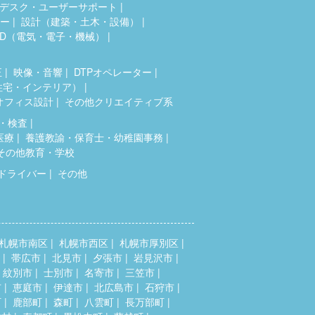
デスク・ユーザーサポート
ター
設計（建築・土木・設備）
AD（電気・電子・機械）
正
映像・音響
DTPオペレーター
住宅・インテリア）
オフィス設計
その他クリエイティブ系
・検査
医療
養護教諭・保育士・幼稚園事務
その他教育・学校
ドライバー
その他
札幌市南区
札幌市西区
札幌市厚別区
帯広市
北見市
夕張市
岩見沢市
紋別市
士別市
名寄市
三笠市
市
恵庭市
伊達市
北広島市
石狩市
町
鹿部町
森町
八雲町
長万部町