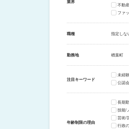
業界
不動
ファッ
職種
指定しな
勤務地
楢葉町
未経験
注目キーワード
公認
長期
技能
芸術
年齢制限の理由
行政