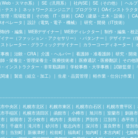
（Web・スマホ系）
SE（汎用系）
社内SE
SE（その他）
ヘルプ
価・テスト
ネットワークエンジニア
プログラマ
OAインストラク
工管理・現場監督
その他 IT・技術
CAD（建築・土木・設備）
C
Dオペレータ
設計（電気・電子・機械）
研究・開発（IT技術）
B制作・編集
WEBデザイナー
WEBディレクター
制作・編集・校
ザイナー（ファッション・アクセサリー）・パタンナー
デザイナー（
ラストレーター・グラフィックデザイナー
カラーコーディネーター
療事務
治験・CRA
介護・ヘルパー
看護師・准看護師
研究・開発
剤師・栄養士・管理栄養士・医療技術者
医療通訳・医療翻訳
その他
師・インストラクター・非常勤講師
学校事務・大学事務
試験監督
流関連
製造（組立・加工）
生産・品質管理
軽作業・仕分け作業
幌市中央区
札幌市北区
札幌市東区
札幌市白石区
札幌市豊平区
幌市手稲区
札幌市清田区
函館市
小樽市
旭川市
室蘭市
釧路市
走市
留萌市
苫小牧市
稚内市
美唄市
芦別市
江別市
赤平市
室市
千歳市
滝川市
砂川市
歌志内市
深川市
富良野市
登別
斗市
当別町
新篠津村
松前町
福島町
知内町
木古内町
七飯