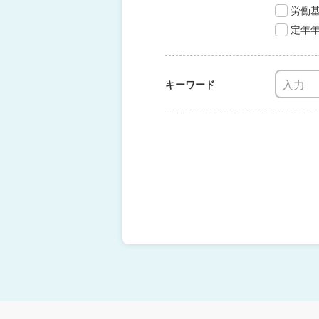
労働
定年
キーワード