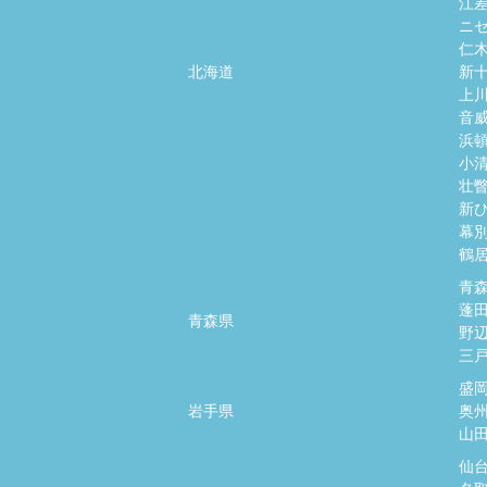
江
ニ
仁
北海道
新
上
音
浜
小
壮
新
幕
鶴
青
蓬
青森県
野
三
盛
岩手県
奥
山
仙