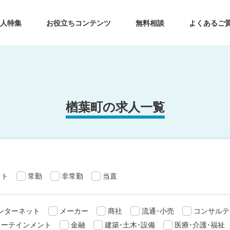
求人特集
お役立ちコンテンツ
無料相談
よくあるご
楢葉町の求人一覧
ット
常勤
非常勤
当直
インターネット
メーカー
商社
流通･小売
コンサルテ
ターテインメント
金融
建築･土木･設備
医療･介護･福祉