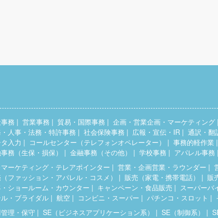
般事務
営業事務
貿易・国際事務
企画・営業企画・マーケティング
務・人事・法務・特許事務
社会保険事務
広報・宣伝・IR
通訳・翻
ータ入力
コールセンター（テレフォンオペレーター）
事務的軽作業
融事務（生保・損保）
金融事務（その他）
学校事務
アパレル事務
レマーケティング・テレアポインター
営業・企画営業・ラウンダー
売（ファッション・アパレル・コスメ）
販売（家電・携帯電話）
販
客・ショールーム・カウンター
キャンペーン・食品販売
スーパーバ
テル・ブライダル
航空
コンビニ・スーパー
パチンコ・スロット
用管理・保守
SE（ビジネスアプリケーション系）
SE（制御系）