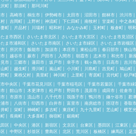
根沢町
那須町
那珂川町
橋市
高崎市
桐生市
伊勢崎市
太田市
沼田市
館林市
渋川市
東村
吉岡町
上野村
神流町
下仁田町
南牧村
甘楽町
中之条
吾妻町
片品村
川場村
昭和村
みなかみ町
玉村町
板倉町
明
いたま市西区
さいたま市北区
さいたま市大宮区
さいたま市見沼区
いたま市浦和区
さいたま市南区
さいたま市緑区
さいたま市岩槻区
父市
所沢市
飯能市
加須市
本庄市
東松山市
春日部市
狭山
加市
越谷市
蕨市
戸田市
入間市
朝霞市
志木市
和光市
新
士見市
三郷市
蓮田市
坂戸市
幸手市
鶴ヶ島市
日高市
吉川
呂山町
越生町
滑川町
嵐山町
小川町
川島町
吉見町
鳩山町
鹿野町
東秩父村
美里町
神川町
上里町
寄居町
宮代町
杉戸
葉市中央区
千葉市花見川区
千葉市稲毛区
千葉市若葉区
千葉市緑
橋市
館山市
木更津市
松戸市
野田市
茂原市
成田市
佐倉市
浦市
市原市
流山市
八千代市
我孫子市
鴨川市
鎌ケ谷市
君
ケ浦市
八街市
印西市
白井市
富里市
南房総市
匝瑳市
香取
々井町
栄町
神崎町
多古町
東庄町
九十九里町
芝山町
横芝
柄町
長南町
大多喜町
御宿町
鋸南町
代田区
中央区
港区
新宿区
文京区
台東区
墨田区
江東区
谷区
中野区
杉並区
豊島区
北区
荒川区
板橋区
練馬区
足