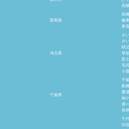
高
前
群馬県
榛
東
さ
さ
秩
埼玉県
草
富
毛
小
千
船
勝
千葉県
袖
酒
長
千
渋