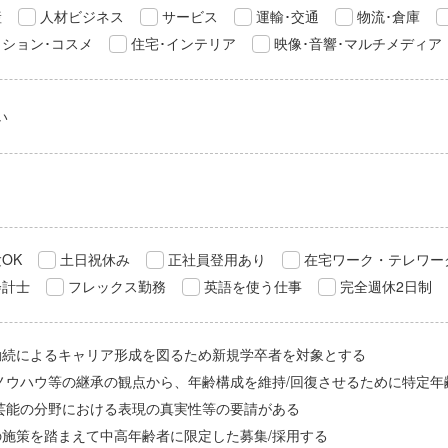
産
人材ビジネス
サービス
運輸･交通
物流･倉庫
ション･コスメ
住宅･インテリア
映像･音響･マルチメディア
い
OK
土日祝休み
正社員登用あり
在宅ワーク・テレワー
会計士
フレックス勤務
英語を使う仕事
完全週休2日制
勤続によるキャリア形成を図るため新規学卒者を対象とする
/ノウハウ等の継承の観点から、年齢構成を維持/回復させるために特定年
/芸能の分野における表現の真実性等の要請がある
の施策を踏まえて中高年齢者に限定した募集/採用する