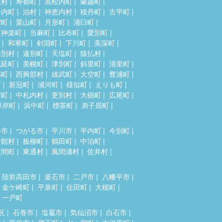
牧村
寿都町
黒松内町
蘭越町
岩内町
泊村
神恵内村
積丹町
古平町
沼町
栗山町
月形町
浦臼町
東神楽町
当麻町
比布町
愛別町
和寒町
剣淵町
下川町
美深町
山別村
遠別町
天塩町
猿払村
幌延町
美幌町
津別町
斜里町
清里町
部町
西興部村
雄武町
大空町
豊浦町
町
新冠町
浦河町
様似町
えりも町
室町
中札内村
更別村
大樹町
広尾町
厚岸町
浜中町
標茶町
弟子屈町
つ市
つがる市
平川市
平内町
今別町
舎館村
板柳町
鶴田町
中泊町
大間町
東通村
風間浦村
佐井村
陸前高田市
釜石市
二戸市
八幡平市
金ケ崎町
平泉町
住田町
大槌町
一戸町
区
石巻市
塩竈市
気仙沼市
白石市