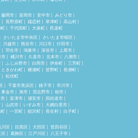
藤岡市
富岡市
安中市
みどり市
町
長野原町
嬬恋村
草津町
高山村
和町
千代田町
大泉町
邑楽町
さいたま市中央区
さいたま市桜区
川越市
熊谷市
川口市
行田市
市
羽生市
鴻巣市
深谷市
上尾市
座市
桶川市
久喜市
北本市
八潮市
市
ふじみ野市
白岡市
伊奈町
三芳町
ときがわ町
横瀬町
皆野町
長瀞町
町
松伏町
区
千葉市美浜区
銚子市
市川市
東金市
旭市
習志野市
柏市
津市
富津市
浦安市
四街道市
市
山武市
いすみ市
大網白里市
光町
一宮町
睦沢町
長生村
白子町
品川区
目黒区
大田区
世田谷区
立区
葛飾区
江戸川区
八王子市