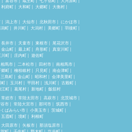
市
富谷市
蔵王町
七ヶ宿町
大河原町
利府町
大和町
大郷町
大衡村
市
潟上市
大仙市
北秋田市
にかほ市
郎潟町
井川町
大潟村
美郷町
羽後町
長井市
天童市
東根市
尾花沢市
金山町
最上町
舟形町
真室川町
三川町
庄内町
遊佐町
相馬市
二本松市
田村市
南相馬市
下郷町
檜枝岐村
只見町
南会津町
三島町
金山町
昭和村
会津美里町
川町
玉川村
平田村
浅川町
古殿町
浪江町
葛尾村
新地町
飯舘村
常総市
常陸太田市
高萩市
北茨城市
守谷市
常陸大宮市
那珂市
筑西市
つくばみらい市
小美玉市
茨城町
五霞町
境町
利根町
大田原市
矢板市
那須塩原市
芳賀町
壬生町
野木町
塩谷町