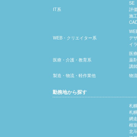
SE
IT系
評
施
CA
WE
WEB・クリエイター系
デ
イ
医
医療・介護・教育系
薬
講
製造・物流・軽作業他
物
勤務地から探す
札
札
網
根
北