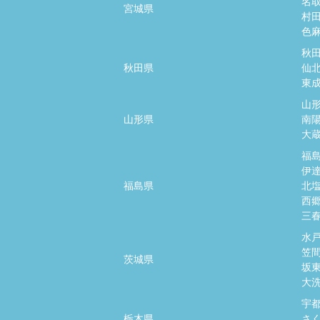
名
宮城県
村
色
秋
秋田県
仙
東
山
山形県
南
大
福
伊
福島県
北
西
三
水
笠
茨城県
坂
大
宇
栃木県
さ