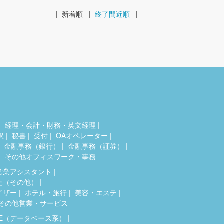
|
新着順
|
終了間近順
|
経理・会計・財務・英文経理
訳
秘書
受付
OAオペレーター
金融事務（銀行）
金融事務（証券）
その他オフィスワーク・事務
営業アシスタント
売（その他）
イザー
ホテル・旅行
美容・エステ
その他営業・サービス
SE（データベース系）