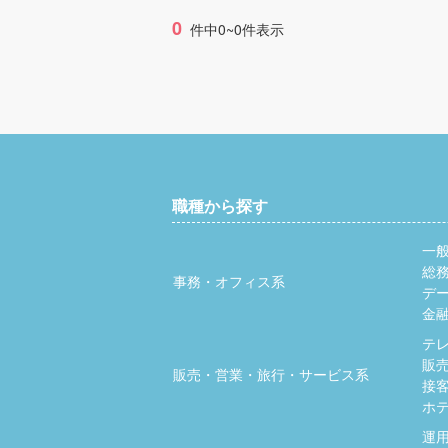
0
件中0~0件表示
職種から探す
一
総
事務・オフィス系
デ
金
テ
販
販売・営業・旅行・サービス系
接
ホ
運