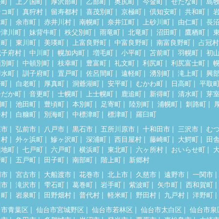
差町
上ノ国町
厚沢部町
乙部町
奥尻町
今金町
せたな町
島
セコ町
真狩村
留寿都村
喜茂別町
京極町
倶知安町
共和町
木町
余市町
赤井川村
南幌町
奈井江町
上砂川町
由仁町
長
十津川町
妹背牛町
秩父別町
雨竜町
北竜町
沼田町
鷹栖町
川町
東川町
美瑛町
上富良野町
中富良野町
南富良野町
占冠村
威子府村
中川町
幌加内町
増毛町
小平町
苫前町
羽幌町
初
頓別町
中頓別町
枝幸町
豊富町
礼文町
利尻町
利尻富士町
清水町
訓子府町
置戸町
佐呂間町
遠軽町
湧別町
滝上町
興
瞥町
白老町
厚真町
洞爺湖町
安平町
むかわ町
日高町
平取
ひだか町
音更町
士幌町
上士幌町
鹿追町
新得町
清水町
芽
別町
池田町
豊頃町
本別町
足寄町
陸別町
浦幌町
釧路町
居村
白糠町
別海町
中標津町
標津町
羅臼町
森市
弘前市
八戸市
黒石市
五所川原市
十和田市
三沢市
む
田村
外ヶ浜町
鰺ヶ沢町
深浦町
西目屋村
藤崎町
大鰐町
田
辺地町
七戸町
六戸町
横浜町
東北町
六ヶ所村
おいらせ町
戸町
五戸町
田子町
南部町
階上町
新郷村
岡市
宮古市
大船渡市
花巻市
北上市
久慈市
遠野市
一関市
州市
滝沢市
雫石町
葛巻町
岩手町
紫波町
矢巾町
西和賀町
田町
岩泉町
田野畑村
普代村
軽米町
野田村
九戸村
洋野町
台市青葉区
仙台市宮城野区
仙台市若林区
仙台市太白区
仙台市泉