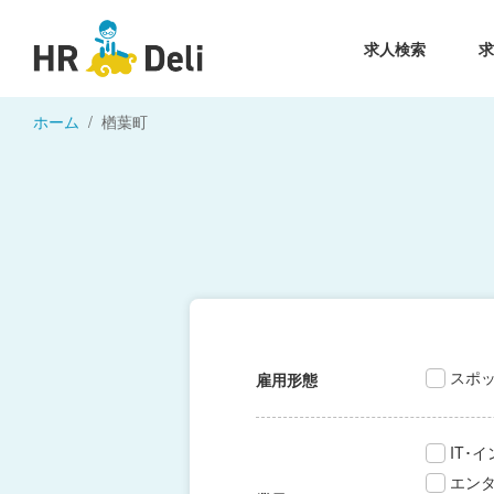
求人検索
ホーム
楢葉町
スポ
雇用形態
IT･
エン