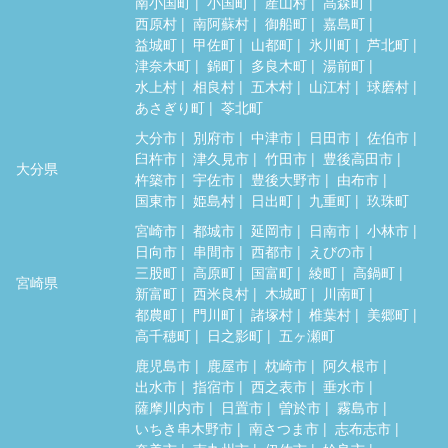
南小国町
小国町
産山村
高森町
西原村
南阿蘇村
御船町
嘉島町
益城町
甲佐町
山都町
氷川町
芦北町
津奈木町
錦町
多良木町
湯前町
水上村
相良村
五木村
山江村
球磨村
あさぎり町
苓北町
大分市
別府市
中津市
日田市
佐伯市
臼杵市
津久見市
竹田市
豊後高田市
大分県
杵築市
宇佐市
豊後大野市
由布市
国東市
姫島村
日出町
九重町
玖珠町
宮崎市
都城市
延岡市
日南市
小林市
日向市
串間市
西都市
えびの市
三股町
高原町
国富町
綾町
高鍋町
宮崎県
新富町
西米良村
木城町
川南町
都農町
門川町
諸塚村
椎葉村
美郷町
高千穂町
日之影町
五ヶ瀬町
鹿児島市
鹿屋市
枕崎市
阿久根市
出水市
指宿市
西之表市
垂水市
薩摩川内市
日置市
曽於市
霧島市
いちき串木野市
南さつま市
志布志市