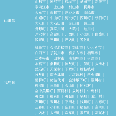
山形市
米沢市
鶴岡市
酒田市
新庄市
寒河江市
上山市
村山市
長井市
天童市
東根市
尾花沢市
南陽市
山辺町
中山町
河北町
西川町
朝日町
山形県
大江町
大石田町
金山町
最上町
舟形町
真室川町
大蔵村
鮭川村
戸沢村
高畠町
川西町
小国町
白鷹町
飯豊町
三川町
庄内町
遊佐町
福島市
会津若松市
郡山市
いわき市
白河市
須賀川市
喜多方市
相馬市
二本松市
田村市
南相馬市
伊達市
本宮市
桑折町
国見町
川俣町
大玉村
鏡石町
天栄村
下郷町
檜枝岐村
只見町
南会津町
北塩原村
西会津町
磐梯町
猪苗代町
会津坂下町
湯川村
福島県
柳津町
三島町
金山町
昭和村
会津美里町
西郷村
泉崎村
中島村
矢吹町
棚倉町
矢祭町
塙町
鮫川村
石川町
玉川村
平田村
浅川町
古殿町
三春町
小野町
広野町
楢葉町
富岡町
川内村
大熊町
双葉町
浪江町
葛尾村