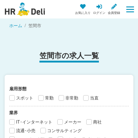
お気に入り
ログイン
会員登録
ホーム
笠間市
笠間市の求人一覧
雇用形態
スポット
常勤
非常勤
当直
業界
IT･インターネット
メーカー
商社
流通･小売
コンサルティング