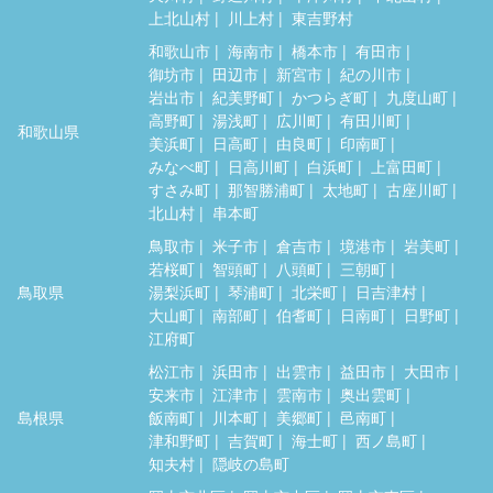
上北山村
川上村
東吉野村
和歌山市
海南市
橋本市
有田市
御坊市
田辺市
新宮市
紀の川市
岩出市
紀美野町
かつらぎ町
九度山町
高野町
湯浅町
広川町
有田川町
和歌山県
美浜町
日高町
由良町
印南町
みなべ町
日高川町
白浜町
上富田町
すさみ町
那智勝浦町
太地町
古座川町
北山村
串本町
鳥取市
米子市
倉吉市
境港市
岩美町
若桜町
智頭町
八頭町
三朝町
鳥取県
湯梨浜町
琴浦町
北栄町
日吉津村
大山町
南部町
伯耆町
日南町
日野町
江府町
松江市
浜田市
出雲市
益田市
大田市
安来市
江津市
雲南市
奥出雲町
島根県
飯南町
川本町
美郷町
邑南町
津和野町
吉賀町
海士町
西ノ島町
知夫村
隠岐の島町