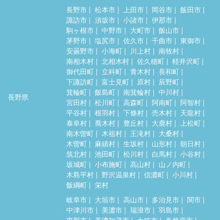
長野市
松本市
上田市
岡谷市
飯田市
諏訪市
須坂市
小諸市
伊那市
駒ヶ根市
中野市
大町市
飯山市
茅野市
塩尻市
佐久市
千曲市
東御市
安曇野市
小海町
川上村
南牧村
南相木村
北相木村
佐久穂町
軽井沢町
御代田町
立科町
青木村
長和町
下諏訪町
富士見町
原村
辰野町
箕輪町
飯島町
南箕輪村
中川村
長野県
宮田村
松川町
高森町
阿南町
阿智村
平谷村
根羽村
下條村
売木村
天龍村
泰阜村
喬木村
豊丘村
大鹿村
上松町
南木曽町
木祖村
王滝村
大桑村
木曽町
麻績村
生坂村
山形村
朝日村
筑北村
池田町
松川村
白馬村
小谷村
坂城町
小布施町
高山村
山ノ内町
木島平村
野沢温泉村
信濃町
小川村
飯綱町
栄村
岐阜市
大垣市
高山市
多治見市
関市
中津川市
美濃市
瑞浪市
羽島市
恵那市
美濃加茂市
土岐市
各務原市