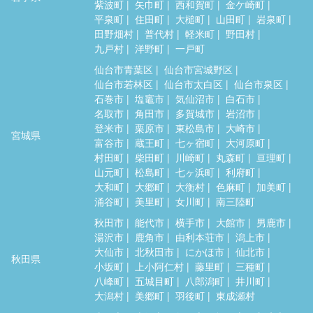
紫波町
矢巾町
西和賀町
金ケ崎町
平泉町
住田町
大槌町
山田町
岩泉町
田野畑村
普代村
軽米町
野田村
九戸村
洋野町
一戸町
仙台市青葉区
仙台市宮城野区
仙台市若林区
仙台市太白区
仙台市泉区
石巻市
塩竈市
気仙沼市
白石市
名取市
角田市
多賀城市
岩沼市
登米市
栗原市
東松島市
大崎市
宮城県
富谷市
蔵王町
七ヶ宿町
大河原町
村田町
柴田町
川崎町
丸森町
亘理町
山元町
松島町
七ヶ浜町
利府町
大和町
大郷町
大衡村
色麻町
加美町
涌谷町
美里町
女川町
南三陸町
秋田市
能代市
横手市
大館市
男鹿市
湯沢市
鹿角市
由利本荘市
潟上市
大仙市
北秋田市
にかほ市
仙北市
秋田県
小坂町
上小阿仁村
藤里町
三種町
八峰町
五城目町
八郎潟町
井川町
大潟村
美郷町
羽後町
東成瀬村