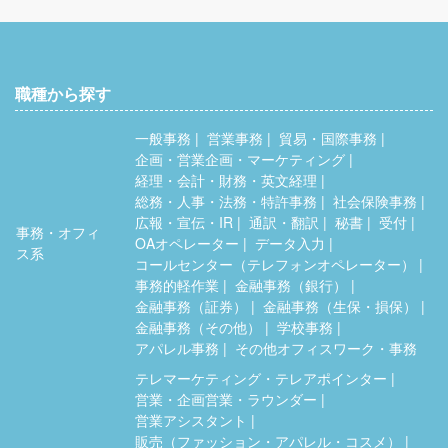
職種から探す
一般事務
営業事務
貿易・国際事務
企画・営業企画・マーケティング
経理・会計・財務・英文経理
総務・人事・法務・特許事務
社会保険事務
広報・宣伝・IR
通訳・翻訳
秘書
受付
事務・オフィ
OAオペレーター
データ入力
ス系
コールセンター（テレフォンオペレーター）
事務的軽作業
金融事務（銀行）
金融事務（証券）
金融事務（生保・損保）
金融事務（その他）
学校事務
アパレル事務
その他オフィスワーク・事務
テレマーケティング・テレアポインター
営業・企画営業・ラウンダー
営業アシスタント
販売（ファッション・アパレル・コスメ）