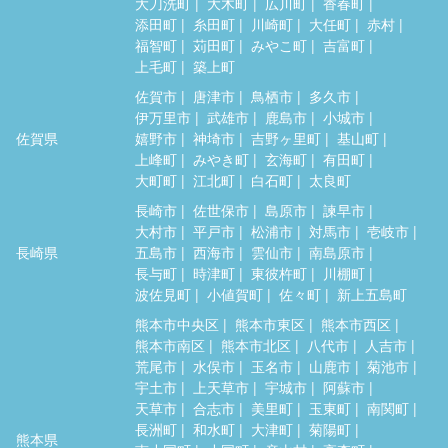
大刀洗町
大木町
広川町
香春町
添田町
糸田町
川崎町
大任町
赤村
福智町
苅田町
みやこ町
吉富町
上毛町
築上町
佐賀市
唐津市
鳥栖市
多久市
伊万里市
武雄市
鹿島市
小城市
佐賀県
嬉野市
神埼市
吉野ヶ里町
基山町
上峰町
みやき町
玄海町
有田町
大町町
江北町
白石町
太良町
長崎市
佐世保市
島原市
諫早市
大村市
平戸市
松浦市
対馬市
壱岐市
長崎県
五島市
西海市
雲仙市
南島原市
長与町
時津町
東彼杵町
川棚町
波佐見町
小値賀町
佐々町
新上五島町
熊本市中央区
熊本市東区
熊本市西区
熊本市南区
熊本市北区
八代市
人吉市
荒尾市
水俣市
玉名市
山鹿市
菊池市
宇土市
上天草市
宇城市
阿蘇市
天草市
合志市
美里町
玉東町
南関町
長洲町
和水町
大津町
菊陽町
熊本県