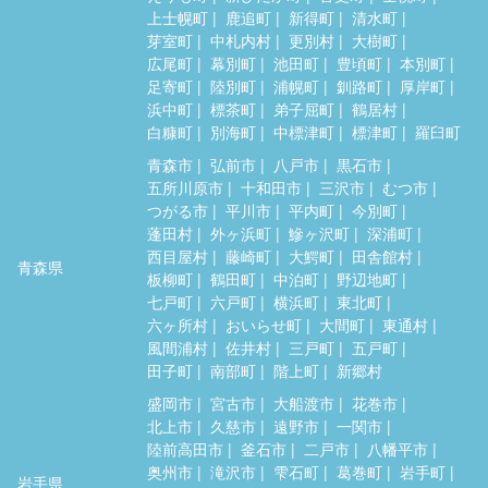
上士幌町
鹿追町
新得町
清水町
芽室町
中札内村
更別村
大樹町
広尾町
幕別町
池田町
豊頃町
本別町
足寄町
陸別町
浦幌町
釧路町
厚岸町
浜中町
標茶町
弟子屈町
鶴居村
白糠町
別海町
中標津町
標津町
羅臼町
青森市
弘前市
八戸市
黒石市
五所川原市
十和田市
三沢市
むつ市
つがる市
平川市
平内町
今別町
蓬田村
外ヶ浜町
鰺ヶ沢町
深浦町
西目屋村
藤崎町
大鰐町
田舎館村
青森県
板柳町
鶴田町
中泊町
野辺地町
七戸町
六戸町
横浜町
東北町
六ヶ所村
おいらせ町
大間町
東通村
風間浦村
佐井村
三戸町
五戸町
田子町
南部町
階上町
新郷村
盛岡市
宮古市
大船渡市
花巻市
北上市
久慈市
遠野市
一関市
陸前高田市
釜石市
二戸市
八幡平市
奥州市
滝沢市
雫石町
葛巻町
岩手町
岩手県