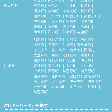
奄美市
南九州市
伊佐市
姶良市
鹿児島県
三島村
十島村
さつま町
長島町
湧水町
大崎町
東串良町
錦江町
南大隅町
肝付町
中種子町
南種子町
屋久島町
大和村
宇検村
瀬戸内町
龍郷町
喜界町
徳之島町
天城町
伊仙町
和泊町
知名町
与論町
那覇市
宜野湾市
石垣市
浦添市
名護市
糸満市
沖縄市
豊見城市
うるま市
宮古島市
南城市
国頭村
大宜味村
東村
今帰仁村
本部町
恩納村
宜野座村
金武町
伊江村
沖縄県
読谷村
嘉手納町
北谷町
北中城村
中城村
西原町
与那原町
南風原町
渡嘉敷村
座間味村
粟国村
渡名喜村
南大東村
北大東村
伊平屋村
伊是名村
久米島町
八重瀬町
多良間村
竹富町
与那国町
注目キーワードから探す