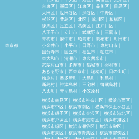
台東区
墨田区
江東区
品川区
目黒区
大田区
世田谷区
渋谷区
中野区
杉並区
豊島区
北区
荒川区
板橋区
練馬区
足立区
葛飾区
江戸川区
八王子市
立川市
武蔵野市
三鷹市
青梅市
府中市
昭島市
調布市
町田市
東京都
小金井市
小平市
日野市
東村山市
国分寺市
国立市
福生市
狛江市
東大和市
清瀬市
東久留米市
武蔵村山市
多摩市
稲城市
羽村市
あきる野市
西東京市
瑞穂町
日の出町
檜原村
奥多摩町
大島町
利島村
新島村
神津島村
三宅村
御蔵島村
八丈町
青ヶ島村
小笠原村
横浜市鶴見区
横浜市神奈川区
横浜市西区
横浜市中区
横浜市南区
横浜市保土ヶ谷区
横浜市磯子区
横浜市金沢区
横浜市港北区
横浜市戸塚区
横浜市港南区
横浜市旭区
横浜市緑区
横浜市瀬谷区
横浜市栄区
横浜市泉区
横浜市青葉区
横浜市都筑区
川崎市川崎区
川崎市幸区
川崎市中原区