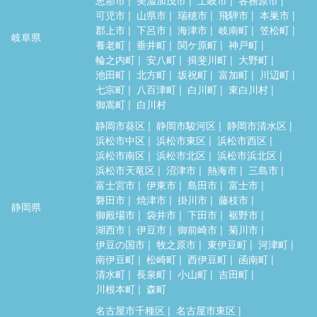
可児市
山県市
瑞穂市
飛騨市
本巣市
郡上市
下呂市
海津市
岐南町
笠松町
岐阜県
養老町
垂井町
関ケ原町
神戸町
輪之内町
安八町
揖斐川町
大野町
池田町
北方町
坂祝町
富加町
川辺町
七宗町
八百津町
白川町
東白川村
御嵩町
白川村
静岡市葵区
静岡市駿河区
静岡市清水区
浜松市中区
浜松市東区
浜松市西区
浜松市南区
浜松市北区
浜松市浜北区
浜松市天竜区
沼津市
熱海市
三島市
富士宮市
伊東市
島田市
富士市
磐田市
焼津市
掛川市
藤枝市
静岡県
御殿場市
袋井市
下田市
裾野市
湖西市
伊豆市
御前崎市
菊川市
伊豆の国市
牧之原市
東伊豆町
河津町
南伊豆町
松崎町
西伊豆町
函南町
清水町
長泉町
小山町
吉田町
川根本町
森町
名古屋市千種区
名古屋市東区