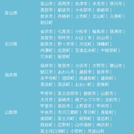
富山市
高岡市
魚津市
氷見市
滑川市
黒部市
砺波市
小矢部市
南砺市
富山県
射水市
舟橋村
上市町
立山町
入善町
朝日町
金沢市
七尾市
小松市
輪島市
珠洲市
加賀市
羽咋市
かほく市
白山市
石川県
能美市
野々市市
川北町
津幡町
内灘町
志賀町
宝達志水町
中能登町
穴水町
能登町
福井市
敦賀市
小浜市
大野市
勝山市
鯖江市
あわら市
越前市
坂井市
福井県
永平寺町
池田町
南越前町
越前町
美浜町
高浜町
おおい町
若狭町
甲府市
富士吉田市
都留市
山梨市
大月市
韮崎市
南アルプス市
北杜市
甲斐市
笛吹市
上野原市
甲州市
山梨県
中央市
市川三郷町
早川町
身延町
南部町
富士川町
昭和町
道志村
西桂町
忍野村
山中湖村
鳴沢村
富士河口湖町
小菅村
丹波山村