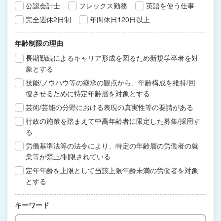
公認会計士
フレックス勤務
英語を使う仕事
完全週休2日制
年間休日120日以上
年齢制限の理由
長期勤続によるキャリア形成を図るため新規学卒者を対
象とする
技能/ノウハウ等の継承の観点から、年齢構成を維持/回
復させるために特定年齢層を対象とする
芸術/芸能の分野における表現の真実性等の要請がある
行政の施策を踏まえて中高年齢者に限定した募集/採用す
る
労働基準法等の法令により、特定の年齢層の労働者の就
業等が禁止/制限されている
定年年齢を上限として当該上限年齢未満の労働者を対象
とする
キーワード