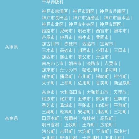
千早赤阪村
神戸市東灘区
神戸市灘区
神戸市兵庫区
神戸市長田区
神戸市須磨区
神戸市垂水区
神戸市北区
神戸市中央区
神戸市西区
姫路市
尼崎市
明石市
西宮市
洲本市
芦屋市
伊丹市
相生市
豊岡市
加古川市
赤穂市
西脇市
宝塚市
兵庫県
三木市
高砂市
川西市
小野市
三田市
加西市
篠山市
養父市
丹波市
南あわじ市
朝来市
淡路市
宍粟市
加東市
たつの市
猪名川町
多可町
稲美町
播磨町
市川町
福崎町
神河町
太子町
上郡町
佐用町
香美町
新温泉町
奈良市
大和高田市
大和郡山市
天理市
橿原市
桜井市
五條市
御所市
生駒市
香芝市
葛城市
宇陀市
山添村
平群町
三郷町
斑鳩町
安堵町
川西町
三宅町
奈良県
田原本町
曽爾村
御杖村
高取町
明日香村
上牧町
王寺町
広陵町
河合町
吉野町
大淀町
下市町
黒滝村
天川村
野迫川村
十津川村
下北山村