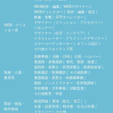
WEB制作・編集
WEBデザイナー
WEBディレクター
制作・編集・校正
映像・音響
DTPオペレーター
デザイナー（ファッション・アクセサリー）・
WEB・クリエ
パタンナー
イター系
デザイナー（住宅・インテリア）
イラストレーター・グラフィックデザイナー
カラーコーディネーター
オフィス設計
その他クリエイティブ系
医療事務
治験・CRA
介護・ヘルパー
看護師・准看護師
研究・開発・検査
薬剤師・栄養士・管理栄養士・医療技術者
医療・介護・
医療通訳・医療翻訳
その他医療
教育系
養護教諭・保育士・幼稚園事務
講師・インストラクター・非常勤講師
学校事務・大学事務
試験監督
その他教育・学校
物流関連
製造（組立・加工）
製造・物流・
生産・品質管理
軽作業・仕分け作業
軽作業他
ドライバー
その他