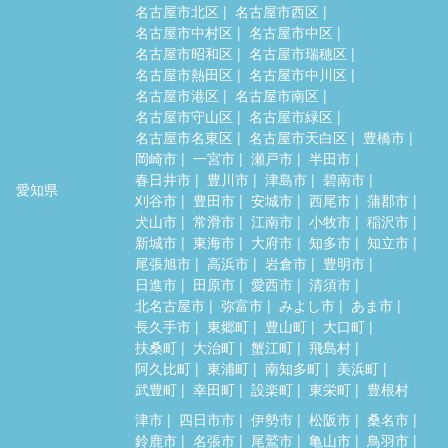
名古屋市北区
名古屋市西区
名古屋市中村区
名古屋市中区
名古屋市昭和区
名古屋市瑞穂区
名古屋市熱田区
名古屋市中川区
名古屋市港区
名古屋市南区
名古屋市守山区
名古屋市緑区
名古屋市名東区
名古屋市天白区
豊橋市
岡崎市
一宮市
瀬戸市
半田市
春日井市
豊川市
津島市
碧南市
愛知県
刈谷市
豊田市
安城市
西尾市
蒲郡市
犬山市
常滑市
江南市
小牧市
稲沢市
新城市
東海市
大府市
知多市
知立市
尾張旭市
高浜市
岩倉市
豊明市
日進市
田原市
愛西市
清須市
北名古屋市
弥富市
みよし市
あま市
長久手市
東郷町
豊山町
大口町
扶桑町
大治町
蟹江町
飛島村
阿久比町
東浦町
南知多町
美浜町
武豊町
幸田町
設楽町
東栄町
豊根村
津市
四日市市
伊勢市
松阪市
桑名市
鈴鹿市
名張市
尾鷲市
亀山市
鳥羽市