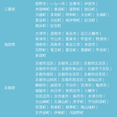
熊野市
いなべ市
志摩市
伊賀市
三重県
木曽岬町
東員町
菰野町
朝日町
川越町
多気町
明和町
大台町
玉城町
度会町
大紀町
南伊勢町
紀北町
御浜町
紀宝町
大津市
彦根市
長浜市
近江八幡市
草津市
守山市
栗東市
甲賀市
野洲市
滋賀県
湖南市
高島市
東近江市
米原市
日野町
竜王町
愛荘町
豊郷町
甲良町
多賀町
京都市北区
京都市上京区
京都市左京区
京都市中京区
京都市東山区
京都市下京区
京都市南区
京都市右京区
京都市伏見区
京都市山科区
京都市西京区
福知山市
舞鶴市
綾部市
宇治市
宮津市
亀岡市
京都府
城陽市
向日市
長岡京市
八幡市
京田辺市
京丹後市
南丹市
木津川市
大山崎町
久御山町
井手町
宇治田原町
笠置町
和束町
精華町
南山城村
京丹波町
伊根町
与謝野町