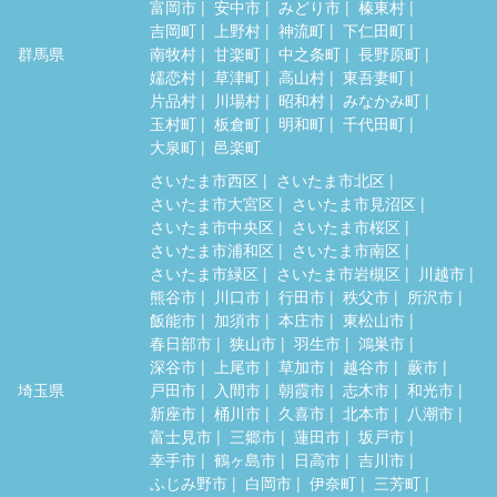
富岡市
安中市
みどり市
榛東村
吉岡町
上野村
神流町
下仁田町
群馬県
南牧村
甘楽町
中之条町
長野原町
嬬恋村
草津町
高山村
東吾妻町
片品村
川場村
昭和村
みなかみ町
玉村町
板倉町
明和町
千代田町
大泉町
邑楽町
さいたま市西区
さいたま市北区
さいたま市大宮区
さいたま市見沼区
さいたま市中央区
さいたま市桜区
さいたま市浦和区
さいたま市南区
さいたま市緑区
さいたま市岩槻区
川越市
熊谷市
川口市
行田市
秩父市
所沢市
飯能市
加須市
本庄市
東松山市
春日部市
狭山市
羽生市
鴻巣市
深谷市
上尾市
草加市
越谷市
蕨市
埼玉県
戸田市
入間市
朝霞市
志木市
和光市
新座市
桶川市
久喜市
北本市
八潮市
富士見市
三郷市
蓮田市
坂戸市
幸手市
鶴ヶ島市
日高市
吉川市
ふじみ野市
白岡市
伊奈町
三芳町