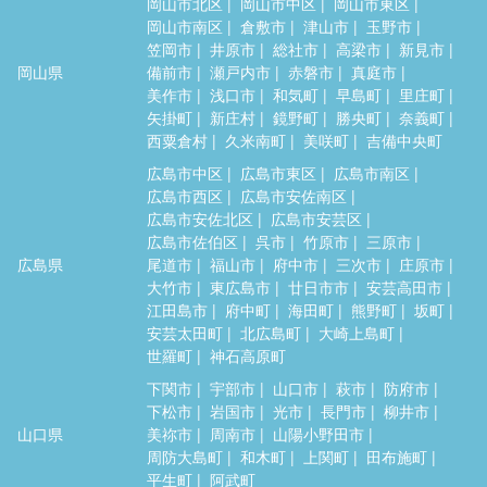
岡山市北区
岡山市中区
岡山市東区
岡山市南区
倉敷市
津山市
玉野市
笠岡市
井原市
総社市
高梁市
新見市
岡山県
備前市
瀬戸内市
赤磐市
真庭市
美作市
浅口市
和気町
早島町
里庄町
矢掛町
新庄村
鏡野町
勝央町
奈義町
西粟倉村
久米南町
美咲町
吉備中央町
広島市中区
広島市東区
広島市南区
広島市西区
広島市安佐南区
広島市安佐北区
広島市安芸区
広島市佐伯区
呉市
竹原市
三原市
広島県
尾道市
福山市
府中市
三次市
庄原市
大竹市
東広島市
廿日市市
安芸高田市
江田島市
府中町
海田町
熊野町
坂町
安芸太田町
北広島町
大崎上島町
世羅町
神石高原町
下関市
宇部市
山口市
萩市
防府市
下松市
岩国市
光市
長門市
柳井市
山口県
美祢市
周南市
山陽小野田市
周防大島町
和木町
上関町
田布施町
平生町
阿武町