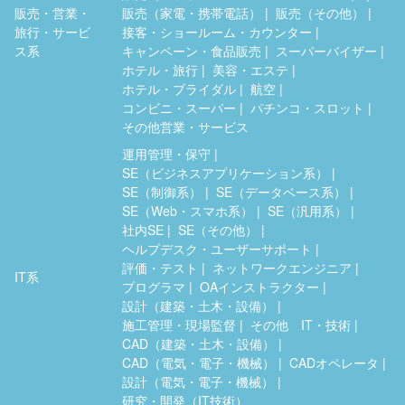
販売・営業・
販売（家電・携帯電話）
販売（その他）
旅行・サービ
接客・ショールーム・カウンター
ス系
キャンペーン・食品販売
スーパーバイザー
ホテル・旅行
美容・エステ
ホテル・ブライダル
航空
コンビニ・スーパー
パチンコ・スロット
その他営業・サービス
運用管理・保守
SE（ビジネスアプリケーション系）
SE（制御系）
SE（データベース系）
SE（Web・スマホ系）
SE（汎用系）
社内SE
SE（その他）
ヘルプデスク・ユーザーサポート
評価・テスト
ネットワークエンジニア
IT系
プログラマ
OAインストラクター
設計（建築・土木・設備）
施工管理・現場監督
その他 IT・技術
CAD（建築・土木・設備）
CAD（電気・電子・機械）
CADオペレータ
設計（電気・電子・機械）
研究・開発（IT技術）