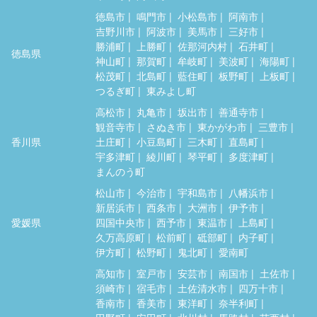
徳島市
鳴門市
小松島市
阿南市
吉野川市
阿波市
美馬市
三好市
勝浦町
上勝町
佐那河内村
石井町
徳島県
神山町
那賀町
牟岐町
美波町
海陽町
松茂町
北島町
藍住町
板野町
上板町
つるぎ町
東みよし町
高松市
丸亀市
坂出市
善通寺市
観音寺市
さぬき市
東かがわ市
三豊市
香川県
土庄町
小豆島町
三木町
直島町
宇多津町
綾川町
琴平町
多度津町
まんのう町
松山市
今治市
宇和島市
八幡浜市
新居浜市
西条市
大洲市
伊予市
愛媛県
四国中央市
西予市
東温市
上島町
久万高原町
松前町
砥部町
内子町
伊方町
松野町
鬼北町
愛南町
高知市
室戸市
安芸市
南国市
土佐市
須崎市
宿毛市
土佐清水市
四万十市
香南市
香美市
東洋町
奈半利町