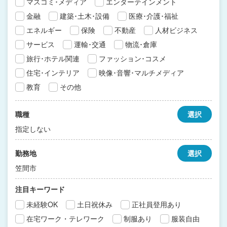
マスコミ･メディア
エンターテインメント
金融
建築･土木･設備
医療･介護･福祉
エネルギー
保険
不動産
人材ビジネス
サービス
運輸･交通
物流･倉庫
旅行･ホテル関連
ファッション･コスメ
住宅･インテリア
映像･音響･マルチメディア
教育
その他
職種
選択
指定しない
勤務地
選択
笠間市
注目キーワード
未経験OK
土日祝休み
正社員登用あり
在宅ワーク・テレワーク
制服あり
服装自由