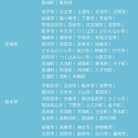
新地町
飯舘村
水戸市
日立市
土浦市
古河市
石岡市
結城市
龍ケ崎市
下妻市
常総市
常陸太田市
高萩市
北茨城市
笠間市
取手市
牛久市
つくば市
ひたちなか市
鹿嶋市
潮来市
守谷市
常陸大宮市
茨城県
那珂市
筑西市
坂東市
稲敷市
かすみがうら市
桜川市
神栖市
行方市
鉾田市
つくばみらい市
小美玉市
茨城町
大洗町
城里町
東海村
大子町
美浦村
阿見町
河内町
八千代町
五霞町
境町
利根町
宇都宮市
足利市
栃木市
佐野市
鹿沼市
日光市
小山市
真岡市
大田原市
矢板市
那須塩原市
さくら市
栃木県
那須烏山市
下野市
上三川町
益子町
茂木町
市貝町
芳賀町
壬生町
野木町
塩谷町
高根沢町
那須町
那珂川町
前橋市
高崎市
桐生市
伊勢崎市
太田市
沼田市
館林市
渋川市
藤岡市