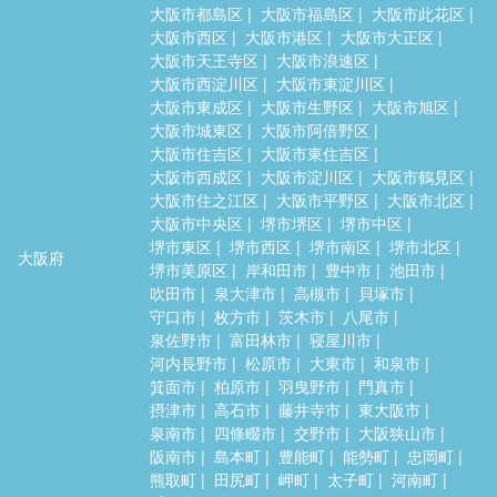
大阪市都島区
大阪市福島区
大阪市此花区
大阪市西区
大阪市港区
大阪市大正区
大阪市天王寺区
大阪市浪速区
大阪市西淀川区
大阪市東淀川区
大阪市東成区
大阪市生野区
大阪市旭区
大阪市城東区
大阪市阿倍野区
大阪市住吉区
大阪市東住吉区
大阪市西成区
大阪市淀川区
大阪市鶴見区
大阪市住之江区
大阪市平野区
大阪市北区
大阪市中央区
堺市堺区
堺市中区
堺市東区
堺市西区
堺市南区
堺市北区
大阪府
堺市美原区
岸和田市
豊中市
池田市
吹田市
泉大津市
高槻市
貝塚市
守口市
枚方市
茨木市
八尾市
泉佐野市
富田林市
寝屋川市
河内長野市
松原市
大東市
和泉市
箕面市
柏原市
羽曳野市
門真市
摂津市
高石市
藤井寺市
東大阪市
泉南市
四條畷市
交野市
大阪狭山市
阪南市
島本町
豊能町
能勢町
忠岡町
熊取町
田尻町
岬町
太子町
河南町