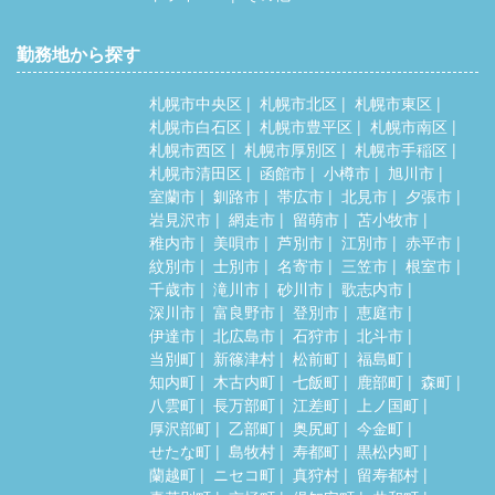
勤務地から探す
札幌市中央区
札幌市北区
札幌市東区
札幌市白石区
札幌市豊平区
札幌市南区
札幌市西区
札幌市厚別区
札幌市手稲区
札幌市清田区
函館市
小樽市
旭川市
室蘭市
釧路市
帯広市
北見市
夕張市
岩見沢市
網走市
留萌市
苫小牧市
稚内市
美唄市
芦別市
江別市
赤平市
紋別市
士別市
名寄市
三笠市
根室市
千歳市
滝川市
砂川市
歌志内市
深川市
富良野市
登別市
恵庭市
伊達市
北広島市
石狩市
北斗市
当別町
新篠津村
松前町
福島町
知内町
木古内町
七飯町
鹿部町
森町
八雲町
長万部町
江差町
上ノ国町
厚沢部町
乙部町
奥尻町
今金町
せたな町
島牧村
寿都町
黒松内町
蘭越町
ニセコ町
真狩村
留寿都村