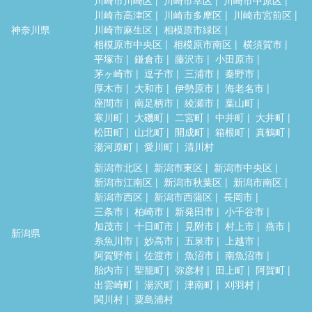
川崎市高津区
川崎市多摩区
川崎市宮前区
神奈川県
川崎市麻生区
相模原市緑区
相模原市中央区
相模原市南区
横須賀市
平塚市
鎌倉市
藤沢市
小田原市
茅ヶ崎市
逗子市
三浦市
秦野市
厚木市
大和市
伊勢原市
海老名市
座間市
南足柄市
綾瀬市
葉山町
寒川町
大磯町
二宮町
中井町
大井町
松田町
山北町
開成町
箱根町
真鶴町
湯河原町
愛川町
清川村
新潟市北区
新潟市東区
新潟市中央区
新潟市江南区
新潟市秋葉区
新潟市南区
新潟市西区
新潟市西蒲区
長岡市
三条市
柏崎市
新発田市
小千谷市
加茂市
十日町市
見附市
村上市
燕市
新潟県
糸魚川市
妙高市
五泉市
上越市
阿賀野市
佐渡市
魚沼市
南魚沼市
胎内市
聖籠町
弥彦村
田上町
阿賀町
出雲崎町
湯沢町
津南町
刈羽村
関川村
粟島浦村