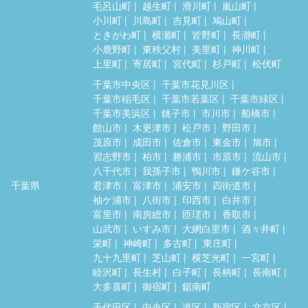
毛呂山町
越生町
滑川町
嵐山町
小川町
川島町
吉見町
鳩山町
ときがわ町
横瀬町
皆野町
長瀞町
小鹿野町
東秩父村
美里町
神川町
上里町
寄居町
宮代町
杉戸町
松伏町
千葉市中央区
千葉市花見川区
千葉市稲毛区
千葉市若葉区
千葉市緑区
千葉市美浜区
銚子市
市川市
船橋市
館山市
木更津市
松戸市
野田市
茂原市
成田市
佐倉市
東金市
旭市
習志野市
柏市
勝浦市
市原市
流山市
八千代市
我孫子市
鴨川市
鎌ケ谷市
千葉県
君津市
富津市
浦安市
四街道市
袖ケ浦市
八街市
印西市
白井市
富里市
南房総市
匝瑳市
香取市
山武市
いすみ市
大網白里市
酒々井町
栄町
神崎町
多古町
東庄町
九十九里町
芝山町
横芝光町
一宮町
睦沢町
長生村
白子町
長柄町
長南町
大多喜町
御宿町
鋸南町
千代田区
中央区
港区
新宿区
文京区