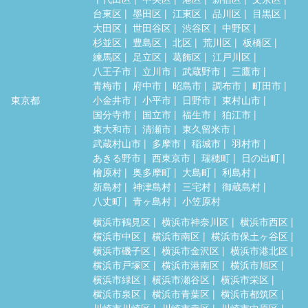
台東区
墨田区
江東区
品川区
目黒区
大田区
世田谷区
渋谷区
中野区
杉並区
豊島区
北区
荒川区
板橋区
練馬区
足立区
葛飾区
江戸川区
八王子市
立川市
武蔵野市
三鷹市
青梅市
府中市
昭島市
調布市
町田市
東京都
小金井市
小平市
日野市
東村山市
国分寺市
国立市
福生市
狛江市
東大和市
清瀬市
東久留米市
武蔵村山市
多摩市
稲城市
羽村市
あきる野市
西東京市
瑞穂町
日の出町
檜原村
奥多摩町
大島町
利島村
新島村
神津島村
三宅村
御蔵島村
八丈町
青ヶ島村
小笠原村
横浜市鶴見区
横浜市神奈川区
横浜市西区
横浜市中区
横浜市南区
横浜市保土ヶ谷区
横浜市磯子区
横浜市金沢区
横浜市港北区
横浜市戸塚区
横浜市港南区
横浜市旭区
横浜市緑区
横浜市瀬谷区
横浜市栄区
横浜市泉区
横浜市青葉区
横浜市都筑区
川崎市川崎区
川崎市幸区
川崎市中原区