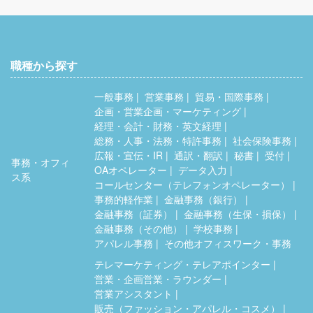
職種から探す
一般事務
営業事務
貿易・国際事務
企画・営業企画・マーケティング
経理・会計・財務・英文経理
総務・人事・法務・特許事務
社会保険事務
広報・宣伝・IR
通訳・翻訳
秘書
受付
事務・オフィ
OAオペレーター
データ入力
ス系
コールセンター（テレフォンオペレーター）
事務的軽作業
金融事務（銀行）
金融事務（証券）
金融事務（生保・損保）
金融事務（その他）
学校事務
アパレル事務
その他オフィスワーク・事務
テレマーケティング・テレアポインター
営業・企画営業・ラウンダー
営業アシスタント
販売（ファッション・アパレル・コスメ）