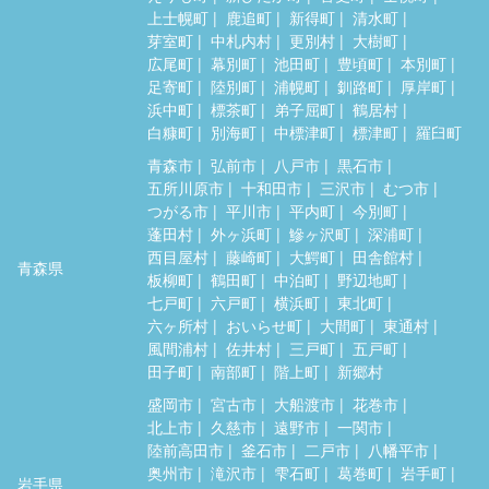
上士幌町
鹿追町
新得町
清水町
芽室町
中札内村
更別村
大樹町
広尾町
幕別町
池田町
豊頃町
本別町
足寄町
陸別町
浦幌町
釧路町
厚岸町
浜中町
標茶町
弟子屈町
鶴居村
白糠町
別海町
中標津町
標津町
羅臼町
青森市
弘前市
八戸市
黒石市
五所川原市
十和田市
三沢市
むつ市
つがる市
平川市
平内町
今別町
蓬田村
外ヶ浜町
鰺ヶ沢町
深浦町
西目屋村
藤崎町
大鰐町
田舎館村
青森県
板柳町
鶴田町
中泊町
野辺地町
七戸町
六戸町
横浜町
東北町
六ヶ所村
おいらせ町
大間町
東通村
風間浦村
佐井村
三戸町
五戸町
田子町
南部町
階上町
新郷村
盛岡市
宮古市
大船渡市
花巻市
北上市
久慈市
遠野市
一関市
陸前高田市
釜石市
二戸市
八幡平市
奥州市
滝沢市
雫石町
葛巻町
岩手町
岩手県