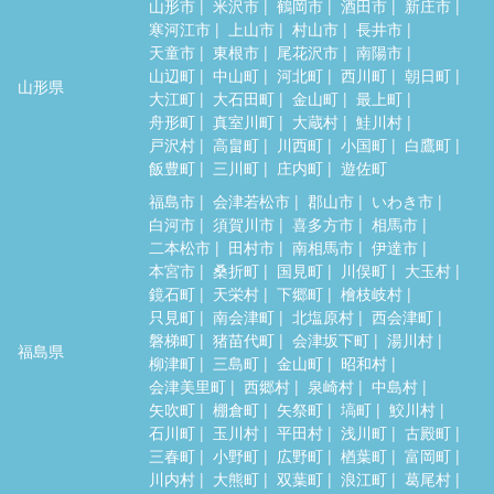
山形市
米沢市
鶴岡市
酒田市
新庄市
寒河江市
上山市
村山市
長井市
天童市
東根市
尾花沢市
南陽市
山辺町
中山町
河北町
西川町
朝日町
山形県
大江町
大石田町
金山町
最上町
舟形町
真室川町
大蔵村
鮭川村
戸沢村
高畠町
川西町
小国町
白鷹町
飯豊町
三川町
庄内町
遊佐町
福島市
会津若松市
郡山市
いわき市
白河市
須賀川市
喜多方市
相馬市
二本松市
田村市
南相馬市
伊達市
本宮市
桑折町
国見町
川俣町
大玉村
鏡石町
天栄村
下郷町
檜枝岐村
只見町
南会津町
北塩原村
西会津町
磐梯町
猪苗代町
会津坂下町
湯川村
福島県
柳津町
三島町
金山町
昭和村
会津美里町
西郷村
泉崎村
中島村
矢吹町
棚倉町
矢祭町
塙町
鮫川村
石川町
玉川村
平田村
浅川町
古殿町
三春町
小野町
広野町
楢葉町
富岡町
川内村
大熊町
双葉町
浪江町
葛尾村