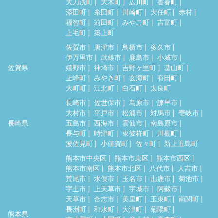
大刀洗町
大木町
広川町
香春町
添田町
糸田町
川崎町
大任町
赤村
福智町
苅田町
みやこ町
吉富町
上毛町
築上町
佐賀市
唐津市
鳥栖市
多久市
伊万里市
武雄市
鹿島市
小城市
佐賀県
嬉野市
神埼市
吉野ヶ里町
基山町
上峰町
みやき町
玄海町
有田町
大町町
江北町
白石町
太良町
長崎市
佐世保市
島原市
諫早市
大村市
平戸市
松浦市
対馬市
壱岐市
長崎県
五島市
西海市
雲仙市
南島原市
長与町
時津町
東彼杵町
川棚町
波佐見町
小値賀町
佐々町
新上五島町
熊本市中央区
熊本市東区
熊本市西区
熊本市南区
熊本市北区
八代市
人吉市
荒尾市
水俣市
玉名市
山鹿市
菊池市
宇土市
上天草市
宇城市
阿蘇市
天草市
合志市
美里町
玉東町
南関町
長洲町
和水町
大津町
菊陽町
熊本県