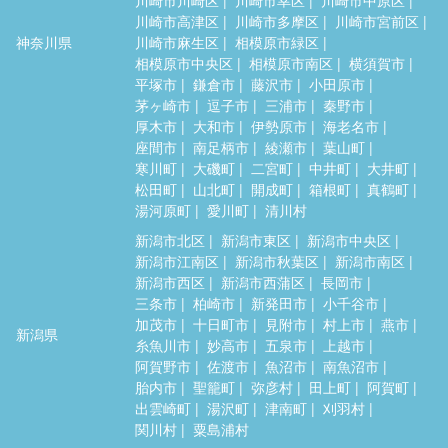
川崎市高津区
川崎市多摩区
川崎市宮前区
神奈川県
川崎市麻生区
相模原市緑区
相模原市中央区
相模原市南区
横須賀市
平塚市
鎌倉市
藤沢市
小田原市
茅ヶ崎市
逗子市
三浦市
秦野市
厚木市
大和市
伊勢原市
海老名市
座間市
南足柄市
綾瀬市
葉山町
寒川町
大磯町
二宮町
中井町
大井町
松田町
山北町
開成町
箱根町
真鶴町
湯河原町
愛川町
清川村
新潟市北区
新潟市東区
新潟市中央区
新潟市江南区
新潟市秋葉区
新潟市南区
新潟市西区
新潟市西蒲区
長岡市
三条市
柏崎市
新発田市
小千谷市
加茂市
十日町市
見附市
村上市
燕市
新潟県
糸魚川市
妙高市
五泉市
上越市
阿賀野市
佐渡市
魚沼市
南魚沼市
胎内市
聖籠町
弥彦村
田上町
阿賀町
出雲崎町
湯沢町
津南町
刈羽村
関川村
粟島浦村