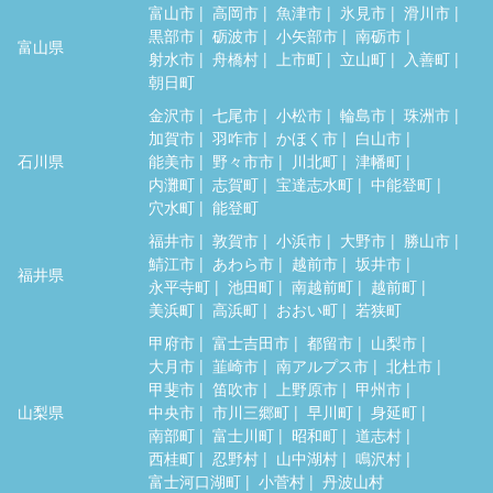
富山市
高岡市
魚津市
氷見市
滑川市
黒部市
砺波市
小矢部市
南砺市
富山県
射水市
舟橋村
上市町
立山町
入善町
朝日町
金沢市
七尾市
小松市
輪島市
珠洲市
加賀市
羽咋市
かほく市
白山市
石川県
能美市
野々市市
川北町
津幡町
内灘町
志賀町
宝達志水町
中能登町
穴水町
能登町
福井市
敦賀市
小浜市
大野市
勝山市
鯖江市
あわら市
越前市
坂井市
福井県
永平寺町
池田町
南越前町
越前町
美浜町
高浜町
おおい町
若狭町
甲府市
富士吉田市
都留市
山梨市
大月市
韮崎市
南アルプス市
北杜市
甲斐市
笛吹市
上野原市
甲州市
山梨県
中央市
市川三郷町
早川町
身延町
南部町
富士川町
昭和町
道志村
西桂町
忍野村
山中湖村
鳴沢村
富士河口湖町
小菅村
丹波山村