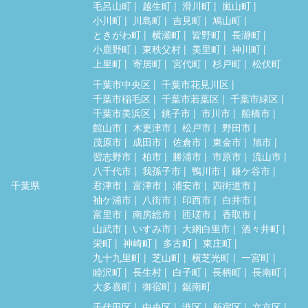
毛呂山町
越生町
滑川町
嵐山町
小川町
川島町
吉見町
鳩山町
ときがわ町
横瀬町
皆野町
長瀞町
小鹿野町
東秩父村
美里町
神川町
上里町
寄居町
宮代町
杉戸町
松伏町
千葉市中央区
千葉市花見川区
千葉市稲毛区
千葉市若葉区
千葉市緑区
千葉市美浜区
銚子市
市川市
船橋市
館山市
木更津市
松戸市
野田市
茂原市
成田市
佐倉市
東金市
旭市
習志野市
柏市
勝浦市
市原市
流山市
八千代市
我孫子市
鴨川市
鎌ケ谷市
千葉県
君津市
富津市
浦安市
四街道市
袖ケ浦市
八街市
印西市
白井市
富里市
南房総市
匝瑳市
香取市
山武市
いすみ市
大網白里市
酒々井町
栄町
神崎町
多古町
東庄町
九十九里町
芝山町
横芝光町
一宮町
睦沢町
長生村
白子町
長柄町
長南町
大多喜町
御宿町
鋸南町
千代田区
中央区
港区
新宿区
文京区