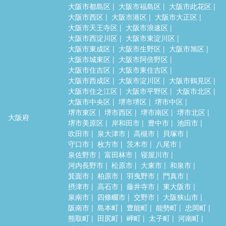
大阪市都島区
大阪市福島区
大阪市此花区
大阪市西区
大阪市港区
大阪市大正区
大阪市天王寺区
大阪市浪速区
大阪市西淀川区
大阪市東淀川区
大阪市東成区
大阪市生野区
大阪市旭区
大阪市城東区
大阪市阿倍野区
大阪市住吉区
大阪市東住吉区
大阪市西成区
大阪市淀川区
大阪市鶴見区
大阪市住之江区
大阪市平野区
大阪市北区
大阪市中央区
堺市堺区
堺市中区
堺市東区
堺市西区
堺市南区
堺市北区
大阪府
堺市美原区
岸和田市
豊中市
池田市
吹田市
泉大津市
高槻市
貝塚市
守口市
枚方市
茨木市
八尾市
泉佐野市
富田林市
寝屋川市
河内長野市
松原市
大東市
和泉市
箕面市
柏原市
羽曳野市
門真市
摂津市
高石市
藤井寺市
東大阪市
泉南市
四條畷市
交野市
大阪狭山市
阪南市
島本町
豊能町
能勢町
忠岡町
熊取町
田尻町
岬町
太子町
河南町