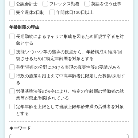
公認会計士
フレックス勤務
英語を使う仕事
完全週休2日制
年間休日120日以上
年齢制限の理由
長期勤続によるキャリア形成を図るため新規学卒者を対
象とする
技能/ノウハウ等の継承の観点から、年齢構成を維持/回
復させるために特定年齢層を対象とする
芸術/芸能の分野における表現の真実性等の要請がある
行政の施策を踏まえて中高年齢者に限定した募集/採用す
る
労働基準法等の法令により、特定の年齢層の労働者の就
業等が禁止/制限されている
定年年齢を上限として当該上限年齢未満の労働者を対象
とする
キーワード