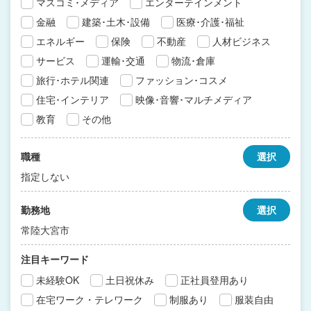
マスコミ･メディア
エンターテインメント
金融
建築･土木･設備
医療･介護･福祉
エネルギー
保険
不動産
人材ビジネス
サービス
運輸･交通
物流･倉庫
旅行･ホテル関連
ファッション･コスメ
住宅･インテリア
映像･音響･マルチメディア
教育
その他
職種
選択
指定しない
勤務地
選択
常陸大宮市
注目キーワード
未経験OK
土日祝休み
正社員登用あり
在宅ワーク・テレワーク
制服あり
服装自由