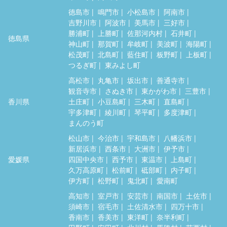
徳島市
鳴門市
小松島市
阿南市
吉野川市
阿波市
美馬市
三好市
勝浦町
上勝町
佐那河内村
石井町
徳島県
神山町
那賀町
牟岐町
美波町
海陽町
松茂町
北島町
藍住町
板野町
上板町
つるぎ町
東みよし町
高松市
丸亀市
坂出市
善通寺市
観音寺市
さぬき市
東かがわ市
三豊市
香川県
土庄町
小豆島町
三木町
直島町
宇多津町
綾川町
琴平町
多度津町
まんのう町
松山市
今治市
宇和島市
八幡浜市
新居浜市
西条市
大洲市
伊予市
愛媛県
四国中央市
西予市
東温市
上島町
久万高原町
松前町
砥部町
内子町
伊方町
松野町
鬼北町
愛南町
高知市
室戸市
安芸市
南国市
土佐市
須崎市
宿毛市
土佐清水市
四万十市
香南市
香美市
東洋町
奈半利町