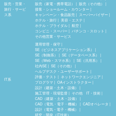
販売・営業・
販売（家電・携帯電話）
販売（その他）
旅行・サービ
接客・ショールーム・カウンター
ス系
キャンペーン・食品販売
スーパーバイザー
ホテル・旅行
美容・エステ
ホテル・ブライダル
航空
コンビニ・スーパー
パチンコ・スロット
その他営業・サービス
運用管理・保守
SE（ビジネスアプリケーション系）
SE（制御系）
SE（データベース系）
SE（Web・スマホ系）
SE（汎用系）
社内SE
SE（その他）
ヘルプデスク・ユーザーサポート
評価・テスト
ネットワークエンジニア
IT系
プログラマ
OAインストラクター
設計（建築・土木・設備）
施工管理・現場監督
その他 IT・技術
CAD（建築・土木・設備）
CAD（電気・電子・機械）
CADオペレータ
設計（電気・電子・機械）
研究・開発（IT技術）