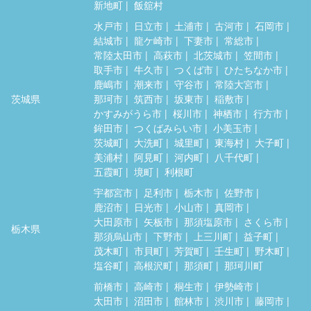
新地町
飯舘村
水戸市
日立市
土浦市
古河市
石岡市
結城市
龍ケ崎市
下妻市
常総市
常陸太田市
高萩市
北茨城市
笠間市
取手市
牛久市
つくば市
ひたちなか市
鹿嶋市
潮来市
守谷市
常陸大宮市
茨城県
那珂市
筑西市
坂東市
稲敷市
かすみがうら市
桜川市
神栖市
行方市
鉾田市
つくばみらい市
小美玉市
茨城町
大洗町
城里町
東海村
大子町
美浦村
阿見町
河内町
八千代町
五霞町
境町
利根町
宇都宮市
足利市
栃木市
佐野市
鹿沼市
日光市
小山市
真岡市
大田原市
矢板市
那須塩原市
さくら市
栃木県
那須烏山市
下野市
上三川町
益子町
茂木町
市貝町
芳賀町
壬生町
野木町
塩谷町
高根沢町
那須町
那珂川町
前橋市
高崎市
桐生市
伊勢崎市
太田市
沼田市
館林市
渋川市
藤岡市