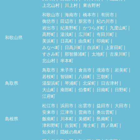
上北山村
川上村
東吉野村
和歌山市
海南市
橋本市
有田市
御坊市
田辺市
新宮市
紀の川市
岩出市
紀美野町
かつらぎ町
九度山町
高野町
湯浅町
広川町
有田川町
和歌山県
美浜町
日高町
由良町
印南町
みなべ町
日高川町
白浜町
上富田町
すさみ町
那智勝浦町
太地町
古座川町
北山村
串本町
鳥取市
米子市
倉吉市
境港市
岩美町
若桜町
智頭町
八頭町
三朝町
鳥取県
湯梨浜町
琴浦町
北栄町
日吉津村
大山町
南部町
伯耆町
日南町
日野町
江府町
松江市
浜田市
出雲市
益田市
大田市
安来市
江津市
雲南市
奥出雲町
島根県
飯南町
川本町
美郷町
邑南町
津和野町
吉賀町
海士町
西ノ島町
知夫村
隠岐の島町