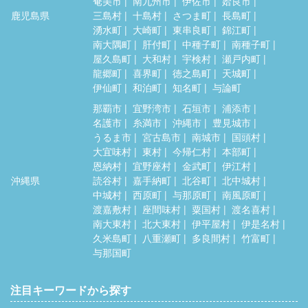
奄美市
南九州市
伊佐市
姶良市
鹿児島県
三島村
十島村
さつま町
長島町
湧水町
大崎町
東串良町
錦江町
南大隅町
肝付町
中種子町
南種子町
屋久島町
大和村
宇検村
瀬戸内町
龍郷町
喜界町
徳之島町
天城町
伊仙町
和泊町
知名町
与論町
那覇市
宜野湾市
石垣市
浦添市
名護市
糸満市
沖縄市
豊見城市
うるま市
宮古島市
南城市
国頭村
大宜味村
東村
今帰仁村
本部町
恩納村
宜野座村
金武町
伊江村
沖縄県
読谷村
嘉手納町
北谷町
北中城村
中城村
西原町
与那原町
南風原町
渡嘉敷村
座間味村
粟国村
渡名喜村
南大東村
北大東村
伊平屋村
伊是名村
久米島町
八重瀬町
多良間村
竹富町
与那国町
注目キーワードから探す