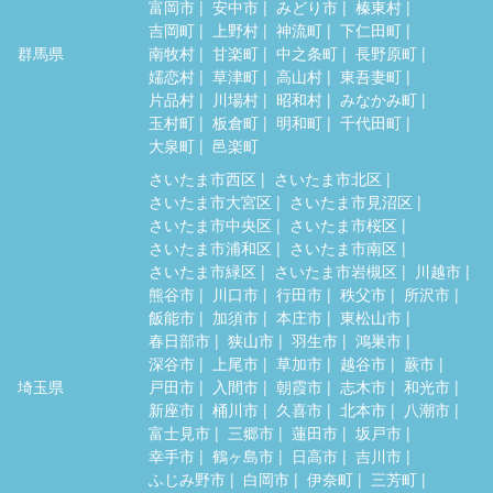
富岡市
安中市
みどり市
榛東村
吉岡町
上野村
神流町
下仁田町
群馬県
南牧村
甘楽町
中之条町
長野原町
嬬恋村
草津町
高山村
東吾妻町
片品村
川場村
昭和村
みなかみ町
玉村町
板倉町
明和町
千代田町
大泉町
邑楽町
さいたま市西区
さいたま市北区
さいたま市大宮区
さいたま市見沼区
さいたま市中央区
さいたま市桜区
さいたま市浦和区
さいたま市南区
さいたま市緑区
さいたま市岩槻区
川越市
熊谷市
川口市
行田市
秩父市
所沢市
飯能市
加須市
本庄市
東松山市
春日部市
狭山市
羽生市
鴻巣市
深谷市
上尾市
草加市
越谷市
蕨市
埼玉県
戸田市
入間市
朝霞市
志木市
和光市
新座市
桶川市
久喜市
北本市
八潮市
富士見市
三郷市
蓮田市
坂戸市
幸手市
鶴ヶ島市
日高市
吉川市
ふじみ野市
白岡市
伊奈町
三芳町