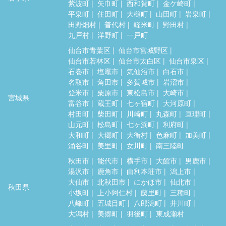
紫波町
矢巾町
西和賀町
金ケ崎町
平泉町
住田町
大槌町
山田町
岩泉町
田野畑村
普代村
軽米町
野田村
九戸村
洋野町
一戸町
仙台市青葉区
仙台市宮城野区
仙台市若林区
仙台市太白区
仙台市泉区
石巻市
塩竈市
気仙沼市
白石市
名取市
角田市
多賀城市
岩沼市
登米市
栗原市
東松島市
大崎市
宮城県
富谷市
蔵王町
七ヶ宿町
大河原町
村田町
柴田町
川崎町
丸森町
亘理町
山元町
松島町
七ヶ浜町
利府町
大和町
大郷町
大衡村
色麻町
加美町
涌谷町
美里町
女川町
南三陸町
秋田市
能代市
横手市
大館市
男鹿市
湯沢市
鹿角市
由利本荘市
潟上市
大仙市
北秋田市
にかほ市
仙北市
秋田県
小坂町
上小阿仁村
藤里町
三種町
八峰町
五城目町
八郎潟町
井川町
大潟村
美郷町
羽後町
東成瀬村