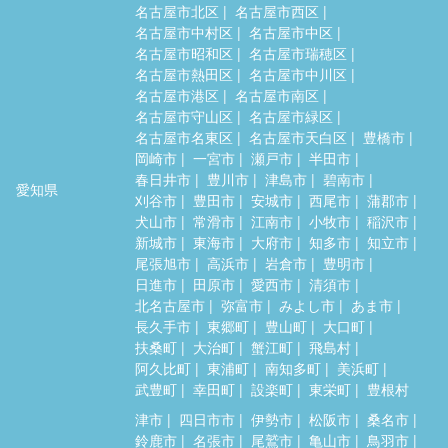
名古屋市北区
名古屋市西区
名古屋市中村区
名古屋市中区
名古屋市昭和区
名古屋市瑞穂区
名古屋市熱田区
名古屋市中川区
名古屋市港区
名古屋市南区
名古屋市守山区
名古屋市緑区
名古屋市名東区
名古屋市天白区
豊橋市
岡崎市
一宮市
瀬戸市
半田市
春日井市
豊川市
津島市
碧南市
愛知県
刈谷市
豊田市
安城市
西尾市
蒲郡市
犬山市
常滑市
江南市
小牧市
稲沢市
新城市
東海市
大府市
知多市
知立市
尾張旭市
高浜市
岩倉市
豊明市
日進市
田原市
愛西市
清須市
北名古屋市
弥富市
みよし市
あま市
長久手市
東郷町
豊山町
大口町
扶桑町
大治町
蟹江町
飛島村
阿久比町
東浦町
南知多町
美浜町
武豊町
幸田町
設楽町
東栄町
豊根村
津市
四日市市
伊勢市
松阪市
桑名市
鈴鹿市
名張市
尾鷲市
亀山市
鳥羽市