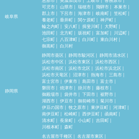
可児市
山県市
瑞穂市
飛騨市
本巣市
郡上市
下呂市
海津市
岐南町
笠松町
岐阜県
養老町
垂井町
関ケ原町
神戸町
輪之内町
安八町
揖斐川町
大野町
池田町
北方町
坂祝町
富加町
川辺町
七宗町
八百津町
白川町
東白川村
御嵩町
白川村
静岡市葵区
静岡市駿河区
静岡市清水区
浜松市中区
浜松市東区
浜松市西区
浜松市南区
浜松市北区
浜松市浜北区
浜松市天竜区
沼津市
熱海市
三島市
富士宮市
伊東市
島田市
富士市
磐田市
焼津市
掛川市
藤枝市
静岡県
御殿場市
袋井市
下田市
裾野市
湖西市
伊豆市
御前崎市
菊川市
伊豆の国市
牧之原市
東伊豆町
河津町
南伊豆町
松崎町
西伊豆町
函南町
清水町
長泉町
小山町
吉田町
川根本町
森町
名古屋市千種区
名古屋市東区