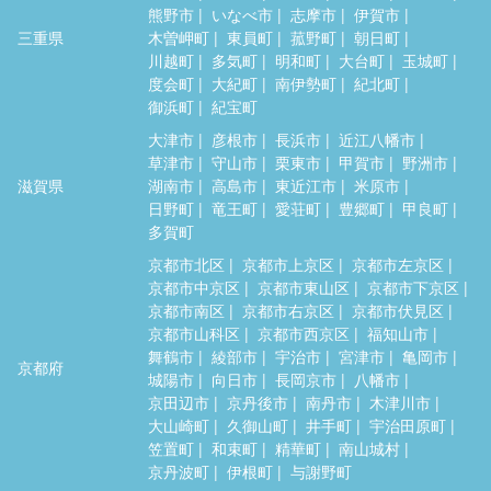
熊野市
いなべ市
志摩市
伊賀市
三重県
木曽岬町
東員町
菰野町
朝日町
川越町
多気町
明和町
大台町
玉城町
度会町
大紀町
南伊勢町
紀北町
御浜町
紀宝町
大津市
彦根市
長浜市
近江八幡市
草津市
守山市
栗東市
甲賀市
野洲市
滋賀県
湖南市
高島市
東近江市
米原市
日野町
竜王町
愛荘町
豊郷町
甲良町
多賀町
京都市北区
京都市上京区
京都市左京区
京都市中京区
京都市東山区
京都市下京区
京都市南区
京都市右京区
京都市伏見区
京都市山科区
京都市西京区
福知山市
舞鶴市
綾部市
宇治市
宮津市
亀岡市
京都府
城陽市
向日市
長岡京市
八幡市
京田辺市
京丹後市
南丹市
木津川市
大山崎町
久御山町
井手町
宇治田原町
笠置町
和束町
精華町
南山城村
京丹波町
伊根町
与謝野町