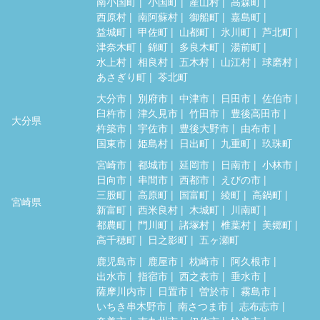
南小国町
小国町
産山村
高森町
西原村
南阿蘇村
御船町
嘉島町
益城町
甲佐町
山都町
氷川町
芦北町
津奈木町
錦町
多良木町
湯前町
水上村
相良村
五木村
山江村
球磨村
あさぎり町
苓北町
大分市
別府市
中津市
日田市
佐伯市
臼杵市
津久見市
竹田市
豊後高田市
大分県
杵築市
宇佐市
豊後大野市
由布市
国東市
姫島村
日出町
九重町
玖珠町
宮崎市
都城市
延岡市
日南市
小林市
日向市
串間市
西都市
えびの市
三股町
高原町
国富町
綾町
高鍋町
宮崎県
新富町
西米良村
木城町
川南町
都農町
門川町
諸塚村
椎葉村
美郷町
高千穂町
日之影町
五ヶ瀬町
鹿児島市
鹿屋市
枕崎市
阿久根市
出水市
指宿市
西之表市
垂水市
薩摩川内市
日置市
曽於市
霧島市
いちき串木野市
南さつま市
志布志市