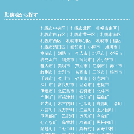
勤務地から探す
札幌市中央区
札幌市北区
札幌市東区
札幌市白石区
札幌市豊平区
札幌市南区
札幌市西区
札幌市厚別区
札幌市手稲区
札幌市清田区
函館市
小樽市
旭川市
室蘭市
釧路市
帯広市
北見市
夕張市
岩見沢市
網走市
留萌市
苫小牧市
稚内市
美唄市
芦別市
江別市
赤平市
紋別市
士別市
名寄市
三笠市
根室市
千歳市
滝川市
砂川市
歌志内市
深川市
富良野市
登別市
恵庭市
伊達市
北広島市
石狩市
北斗市
当別町
新篠津村
松前町
福島町
知内町
木古内町
七飯町
鹿部町
森町
八雲町
長万部町
江差町
上ノ国町
厚沢部町
乙部町
奥尻町
今金町
せたな町
島牧村
寿都町
黒松内町
蘭越町
ニセコ町
真狩村
留寿都村