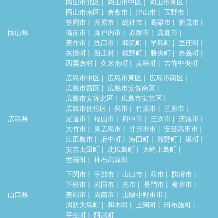
岡山市北区
岡山市中区
岡山市東区
岡山市南区
倉敷市
津山市
玉野市
笠岡市
井原市
総社市
高梁市
新見市
岡山県
備前市
瀬戸内市
赤磐市
真庭市
美作市
浅口市
和気町
早島町
里庄町
矢掛町
新庄村
鏡野町
勝央町
奈義町
西粟倉村
久米南町
美咲町
吉備中央町
広島市中区
広島市東区
広島市南区
広島市西区
広島市安佐南区
広島市安佐北区
広島市安芸区
広島市佐伯区
呉市
竹原市
三原市
広島県
尾道市
福山市
府中市
三次市
庄原市
大竹市
東広島市
廿日市市
安芸高田市
江田島市
府中町
海田町
熊野町
坂町
安芸太田町
北広島町
大崎上島町
世羅町
神石高原町
下関市
宇部市
山口市
萩市
防府市
下松市
岩国市
光市
長門市
柳井市
山口県
美祢市
周南市
山陽小野田市
周防大島町
和木町
上関町
田布施町
平生町
阿武町