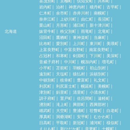
喜茂別町
京極町
倶知安町
共和町
岩内町
泊村
神恵内村
積丹町
古平町
仁木町
余市町
赤井川村
南幌町
奈井江町
上砂川町
由仁町
長沼町
栗山町
月形町
浦臼町
新十津川町
北海道
妹背牛町
秩父別町
雨竜町
北竜町
沼田町
鷹栖町
東神楽町
当麻町
比布町
愛別町
上川町
東川町
美瑛町
上富良野町
中富良野町
南富良野町
占冠村
和寒町
剣淵町
下川町
美深町
音威子府村
中川町
幌加内町
増毛町
小平町
苫前町
羽幌町
初山別村
遠別町
天塩町
猿払村
浜頓別町
中頓別町
枝幸町
豊富町
礼文町
利尻町
利尻富士町
幌延町
美幌町
津別町
斜里町
清里町
小清水町
訓子府町
置戸町
佐呂間町
遠軽町
湧別町
滝上町
興部町
西興部村
雄武町
大空町
豊浦町
壮瞥町
白老町
厚真町
洞爺湖町
安平町
むかわ町
日高町
平取町
新冠町
浦河町
様似町
えりも町
新ひだか町
音更町
士幌町