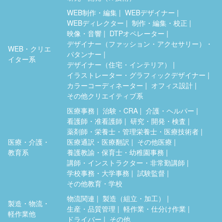
WEB制作・編集
WEBデザイナー
WEBディレクター
制作・編集・校正
映像・音響
DTPオペレーター
デザイナー（ファッション・アクセサリー）・
WEB・クリエ
パタンナー
イター系
デザイナー（住宅・インテリア）
イラストレーター・グラフィックデザイナー
カラーコーディネーター
オフィス設計
その他クリエイティブ系
医療事務
治験・CRA
介護・ヘルパー
看護師・准看護師
研究・開発・検査
薬剤師・栄養士・管理栄養士・医療技術者
医療・介護・
医療通訳・医療翻訳
その他医療
教育系
養護教諭・保育士・幼稚園事務
講師・インストラクター・非常勤講師
学校事務・大学事務
試験監督
その他教育・学校
物流関連
製造（組立・加工）
製造・物流・
生産・品質管理
軽作業・仕分け作業
軽作業他
ドライバー
その他