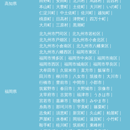
田野町
安田町
北川村
馬路村
芸西村
高知県
本山町
大豊町
土佐町
大川村
いの町
仁淀川町
中土佐町
佐川町
越知町
梼原町
日高村
津野町
四万十町
大月町
三原村
黒潮町
北九州市門司区
北九州市若松区
北九州市戸畑区
北九州市小倉北区
北九州市小倉南区
北九州市八幡東区
北九州市八幡西区
福岡市東区
福岡市博多区
福岡市中央区
福岡市南区
福岡市西区
福岡市城南区
福岡市早良区
大牟田市
久留米市
直方市
飯塚市
田川市
柳川市
八女市
筑後市
大川市
行橋市
豊前市
中間市
小郡市
筑紫野市
春日市
大野城市
宗像市
福岡県
太宰府市
古賀市
福津市
うきは市
宮若市
嘉麻市
朝倉市
みやま市
糸島市
那珂川市
宇美町
篠栗町
志免町
須恵町
新宮町
久山町
粕屋町
芦屋町
水巻町
岡垣町
遠賀町
小竹町
鞍手町
桂川町
筑前町
東峰村