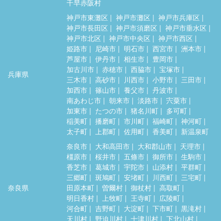
千早赤阪村
神戸市東灘区
神戸市灘区
神戸市兵庫区
神戸市長田区
神戸市須磨区
神戸市垂水区
神戸市北区
神戸市中央区
神戸市西区
姫路市
尼崎市
明石市
西宮市
洲本市
芦屋市
伊丹市
相生市
豊岡市
加古川市
赤穂市
西脇市
宝塚市
兵庫県
三木市
高砂市
川西市
小野市
三田市
加西市
篠山市
養父市
丹波市
南あわじ市
朝来市
淡路市
宍粟市
加東市
たつの市
猪名川町
多可町
稲美町
播磨町
市川町
福崎町
神河町
太子町
上郡町
佐用町
香美町
新温泉町
奈良市
大和高田市
大和郡山市
天理市
橿原市
桜井市
五條市
御所市
生駒市
香芝市
葛城市
宇陀市
山添村
平群町
三郷町
斑鳩町
安堵町
川西町
三宅町
奈良県
田原本町
曽爾村
御杖村
高取町
明日香村
上牧町
王寺町
広陵町
河合町
吉野町
大淀町
下市町
黒滝村
天川村
野迫川村
十津川村
下北山村