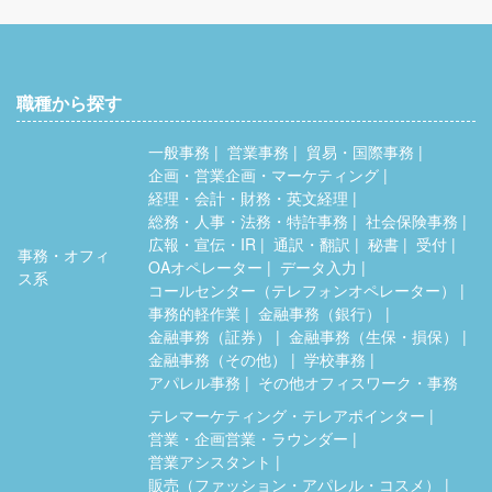
職種から探す
一般事務
営業事務
貿易・国際事務
企画・営業企画・マーケティング
経理・会計・財務・英文経理
総務・人事・法務・特許事務
社会保険事務
広報・宣伝・IR
通訳・翻訳
秘書
受付
事務・オフィ
OAオペレーター
データ入力
ス系
コールセンター（テレフォンオペレーター）
事務的軽作業
金融事務（銀行）
金融事務（証券）
金融事務（生保・損保）
金融事務（その他）
学校事務
アパレル事務
その他オフィスワーク・事務
テレマーケティング・テレアポインター
営業・企画営業・ラウンダー
営業アシスタント
販売（ファッション・アパレル・コスメ）