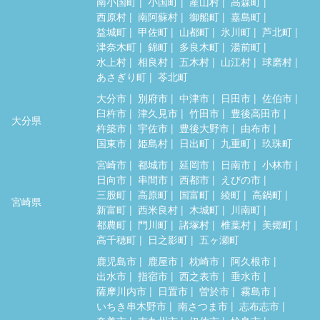
南小国町
小国町
産山村
高森町
西原村
南阿蘇村
御船町
嘉島町
益城町
甲佐町
山都町
氷川町
芦北町
津奈木町
錦町
多良木町
湯前町
水上村
相良村
五木村
山江村
球磨村
あさぎり町
苓北町
大分市
別府市
中津市
日田市
佐伯市
臼杵市
津久見市
竹田市
豊後高田市
大分県
杵築市
宇佐市
豊後大野市
由布市
国東市
姫島村
日出町
九重町
玖珠町
宮崎市
都城市
延岡市
日南市
小林市
日向市
串間市
西都市
えびの市
三股町
高原町
国富町
綾町
高鍋町
宮崎県
新富町
西米良村
木城町
川南町
都農町
門川町
諸塚村
椎葉村
美郷町
高千穂町
日之影町
五ヶ瀬町
鹿児島市
鹿屋市
枕崎市
阿久根市
出水市
指宿市
西之表市
垂水市
薩摩川内市
日置市
曽於市
霧島市
いちき串木野市
南さつま市
志布志市