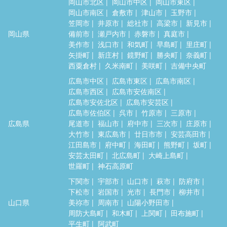
岡山市北区
岡山市中区
岡山市東区
岡山市南区
倉敷市
津山市
玉野市
笠岡市
井原市
総社市
高梁市
新見市
岡山県
備前市
瀬戸内市
赤磐市
真庭市
美作市
浅口市
和気町
早島町
里庄町
矢掛町
新庄村
鏡野町
勝央町
奈義町
西粟倉村
久米南町
美咲町
吉備中央町
広島市中区
広島市東区
広島市南区
広島市西区
広島市安佐南区
広島市安佐北区
広島市安芸区
広島市佐伯区
呉市
竹原市
三原市
広島県
尾道市
福山市
府中市
三次市
庄原市
大竹市
東広島市
廿日市市
安芸高田市
江田島市
府中町
海田町
熊野町
坂町
安芸太田町
北広島町
大崎上島町
世羅町
神石高原町
下関市
宇部市
山口市
萩市
防府市
下松市
岩国市
光市
長門市
柳井市
山口県
美祢市
周南市
山陽小野田市
周防大島町
和木町
上関町
田布施町
平生町
阿武町