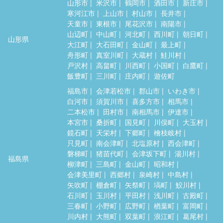
山形市
米沢市
鶴岡市
酒田市
新庄市
寒河江市
上山市
村山市
長井市
天童市
東根市
尾花沢市
南陽市
山辺町
中山町
河北町
西川町
朝日町
山形県
大江町
大石田町
金山町
最上町
舟形町
真室川町
大蔵村
鮭川村
戸沢村
高畠町
川西町
小国町
白鷹町
飯豊町
三川町
庄内町
遊佐町
福島市
会津若松市
郡山市
いわき市
白河市
須賀川市
喜多方市
相馬市
二本松市
田村市
南相馬市
伊達市
本宮市
桑折町
国見町
川俣町
大玉村
鏡石町
天栄村
下郷町
檜枝岐村
只見町
南会津町
北塩原村
西会津町
磐梯町
猪苗代町
会津坂下町
湯川村
福島県
柳津町
三島町
金山町
昭和村
会津美里町
西郷村
泉崎村
中島村
矢吹町
棚倉町
矢祭町
塙町
鮫川村
石川町
玉川村
平田村
浅川町
古殿町
三春町
小野町
広野町
楢葉町
富岡町
川内村
大熊町
双葉町
浪江町
葛尾村