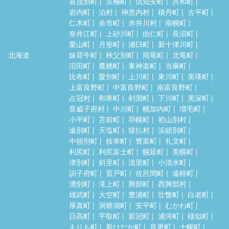
喜茂別町
京極町
倶知安町
共和町
岩内町
泊村
神恵内村
積丹町
古平町
仁木町
余市町
赤井川村
南幌町
奈井江町
上砂川町
由仁町
長沼町
栗山町
月形町
浦臼町
新十津川町
北海道
妹背牛町
秩父別町
雨竜町
北竜町
沼田町
鷹栖町
東神楽町
当麻町
比布町
愛別町
上川町
東川町
美瑛町
上富良野町
中富良野町
南富良野町
占冠村
和寒町
剣淵町
下川町
美深町
音威子府村
中川町
幌加内町
増毛町
小平町
苫前町
羽幌町
初山別村
遠別町
天塩町
猿払村
浜頓別町
中頓別町
枝幸町
豊富町
礼文町
利尻町
利尻富士町
幌延町
美幌町
津別町
斜里町
清里町
小清水町
訓子府町
置戸町
佐呂間町
遠軽町
湧別町
滝上町
興部町
西興部村
雄武町
大空町
豊浦町
壮瞥町
白老町
厚真町
洞爺湖町
安平町
むかわ町
日高町
平取町
新冠町
浦河町
様似町
えりも町
新ひだか町
音更町
士幌町