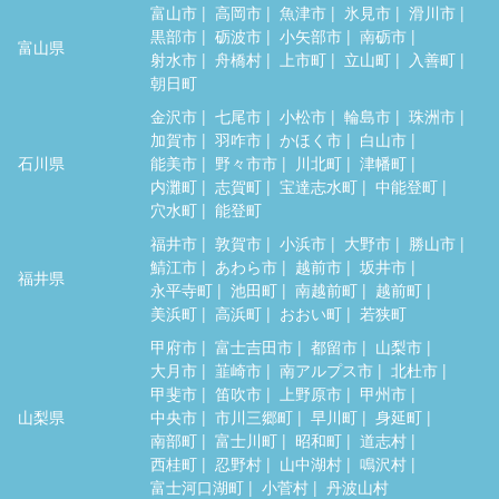
富山市
高岡市
魚津市
氷見市
滑川市
黒部市
砺波市
小矢部市
南砺市
富山県
射水市
舟橋村
上市町
立山町
入善町
朝日町
金沢市
七尾市
小松市
輪島市
珠洲市
加賀市
羽咋市
かほく市
白山市
石川県
能美市
野々市市
川北町
津幡町
内灘町
志賀町
宝達志水町
中能登町
穴水町
能登町
福井市
敦賀市
小浜市
大野市
勝山市
鯖江市
あわら市
越前市
坂井市
福井県
永平寺町
池田町
南越前町
越前町
美浜町
高浜町
おおい町
若狭町
甲府市
富士吉田市
都留市
山梨市
大月市
韮崎市
南アルプス市
北杜市
甲斐市
笛吹市
上野原市
甲州市
山梨県
中央市
市川三郷町
早川町
身延町
南部町
富士川町
昭和町
道志村
西桂町
忍野村
山中湖村
鳴沢村
富士河口湖町
小菅村
丹波山村