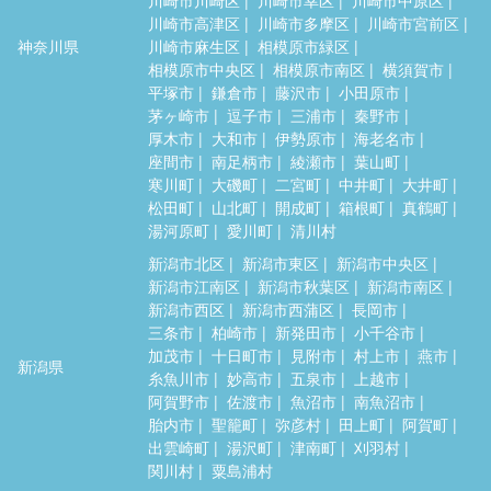
川崎市高津区
川崎市多摩区
川崎市宮前区
神奈川県
川崎市麻生区
相模原市緑区
相模原市中央区
相模原市南区
横須賀市
平塚市
鎌倉市
藤沢市
小田原市
茅ヶ崎市
逗子市
三浦市
秦野市
厚木市
大和市
伊勢原市
海老名市
座間市
南足柄市
綾瀬市
葉山町
寒川町
大磯町
二宮町
中井町
大井町
松田町
山北町
開成町
箱根町
真鶴町
湯河原町
愛川町
清川村
新潟市北区
新潟市東区
新潟市中央区
新潟市江南区
新潟市秋葉区
新潟市南区
新潟市西区
新潟市西蒲区
長岡市
三条市
柏崎市
新発田市
小千谷市
加茂市
十日町市
見附市
村上市
燕市
新潟県
糸魚川市
妙高市
五泉市
上越市
阿賀野市
佐渡市
魚沼市
南魚沼市
胎内市
聖籠町
弥彦村
田上町
阿賀町
出雲崎町
湯沢町
津南町
刈羽村
関川村
粟島浦村