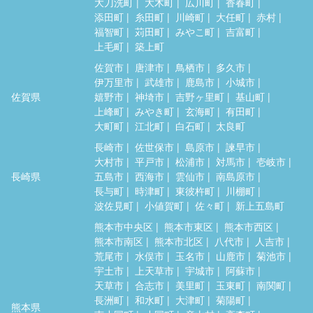
大刀洗町
大木町
広川町
香春町
添田町
糸田町
川崎町
大任町
赤村
福智町
苅田町
みやこ町
吉富町
上毛町
築上町
佐賀市
唐津市
鳥栖市
多久市
伊万里市
武雄市
鹿島市
小城市
佐賀県
嬉野市
神埼市
吉野ヶ里町
基山町
上峰町
みやき町
玄海町
有田町
大町町
江北町
白石町
太良町
長崎市
佐世保市
島原市
諫早市
大村市
平戸市
松浦市
対馬市
壱岐市
長崎県
五島市
西海市
雲仙市
南島原市
長与町
時津町
東彼杵町
川棚町
波佐見町
小値賀町
佐々町
新上五島町
熊本市中央区
熊本市東区
熊本市西区
熊本市南区
熊本市北区
八代市
人吉市
荒尾市
水俣市
玉名市
山鹿市
菊池市
宇土市
上天草市
宇城市
阿蘇市
天草市
合志市
美里町
玉東町
南関町
長洲町
和水町
大津町
菊陽町
熊本県