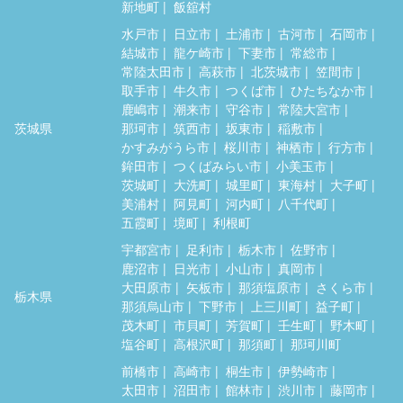
新地町
飯舘村
水戸市
日立市
土浦市
古河市
石岡市
結城市
龍ケ崎市
下妻市
常総市
常陸太田市
高萩市
北茨城市
笠間市
取手市
牛久市
つくば市
ひたちなか市
鹿嶋市
潮来市
守谷市
常陸大宮市
茨城県
那珂市
筑西市
坂東市
稲敷市
かすみがうら市
桜川市
神栖市
行方市
鉾田市
つくばみらい市
小美玉市
茨城町
大洗町
城里町
東海村
大子町
美浦村
阿見町
河内町
八千代町
五霞町
境町
利根町
宇都宮市
足利市
栃木市
佐野市
鹿沼市
日光市
小山市
真岡市
大田原市
矢板市
那須塩原市
さくら市
栃木県
那須烏山市
下野市
上三川町
益子町
茂木町
市貝町
芳賀町
壬生町
野木町
塩谷町
高根沢町
那須町
那珂川町
前橋市
高崎市
桐生市
伊勢崎市
太田市
沼田市
館林市
渋川市
藤岡市