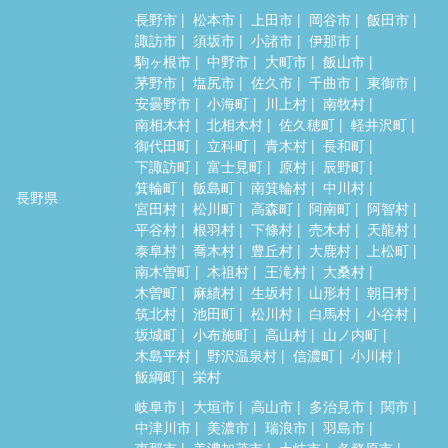
長野市
松本市
上田市
岡谷市
飯田市
諏訪市
須坂市
小諸市
伊那市
駒ヶ根市
中野市
大町市
飯山市
茅野市
塩尻市
佐久市
千曲市
東御市
安曇野市
小海町
川上村
南牧村
南相木村
北相木村
佐久穂町
軽井沢町
御代田町
立科町
青木村
長和町
下諏訪町
富士見町
原村
辰野町
箕輪町
飯島町
南箕輪村
中川村
長野県
宮田村
松川町
高森町
阿南町
阿智村
平谷村
根羽村
下條村
売木村
天龍村
泰阜村
喬木村
豊丘村
大鹿村
上松町
南木曽町
木祖村
王滝村
大桑村
木曽町
麻績村
生坂村
山形村
朝日村
筑北村
池田町
松川村
白馬村
小谷村
坂城町
小布施町
高山村
山ノ内町
木島平村
野沢温泉村
信濃町
小川村
飯綱町
栄村
岐阜市
大垣市
高山市
多治見市
関市
中津川市
美濃市
瑞浪市
羽島市
恵那市
美濃加茂市
土岐市
各務原市