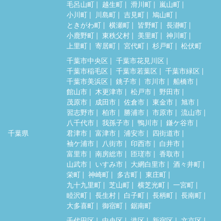
毛呂山町
越生町
滑川町
嵐山町
小川町
川島町
吉見町
鳩山町
ときがわ町
横瀬町
皆野町
長瀞町
小鹿野町
東秩父村
美里町
神川町
上里町
寄居町
宮代町
杉戸町
松伏町
千葉市中央区
千葉市花見川区
千葉市稲毛区
千葉市若葉区
千葉市緑区
千葉市美浜区
銚子市
市川市
船橋市
館山市
木更津市
松戸市
野田市
茂原市
成田市
佐倉市
東金市
旭市
習志野市
柏市
勝浦市
市原市
流山市
八千代市
我孫子市
鴨川市
鎌ケ谷市
千葉県
君津市
富津市
浦安市
四街道市
袖ケ浦市
八街市
印西市
白井市
富里市
南房総市
匝瑳市
香取市
山武市
いすみ市
大網白里市
酒々井町
栄町
神崎町
多古町
東庄町
九十九里町
芝山町
横芝光町
一宮町
睦沢町
長生村
白子町
長柄町
長南町
大多喜町
御宿町
鋸南町
千代田区
中央区
港区
新宿区
文京区