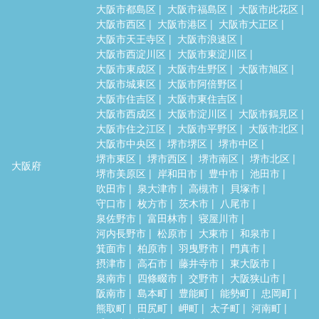
大阪市都島区
大阪市福島区
大阪市此花区
大阪市西区
大阪市港区
大阪市大正区
大阪市天王寺区
大阪市浪速区
大阪市西淀川区
大阪市東淀川区
大阪市東成区
大阪市生野区
大阪市旭区
大阪市城東区
大阪市阿倍野区
大阪市住吉区
大阪市東住吉区
大阪市西成区
大阪市淀川区
大阪市鶴見区
大阪市住之江区
大阪市平野区
大阪市北区
大阪市中央区
堺市堺区
堺市中区
堺市東区
堺市西区
堺市南区
堺市北区
大阪府
堺市美原区
岸和田市
豊中市
池田市
吹田市
泉大津市
高槻市
貝塚市
守口市
枚方市
茨木市
八尾市
泉佐野市
富田林市
寝屋川市
河内長野市
松原市
大東市
和泉市
箕面市
柏原市
羽曳野市
門真市
摂津市
高石市
藤井寺市
東大阪市
泉南市
四條畷市
交野市
大阪狭山市
阪南市
島本町
豊能町
能勢町
忠岡町
熊取町
田尻町
岬町
太子町
河南町