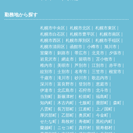
勤務地から探す
札幌市中央区
札幌市北区
札幌市東区
札幌市白石区
札幌市豊平区
札幌市南区
札幌市西区
札幌市厚別区
札幌市手稲区
札幌市清田区
函館市
小樽市
旭川市
室蘭市
釧路市
帯広市
北見市
夕張市
岩見沢市
網走市
留萌市
苫小牧市
稚内市
美唄市
芦別市
江別市
赤平市
紋別市
士別市
名寄市
三笠市
根室市
千歳市
滝川市
砂川市
歌志内市
深川市
富良野市
登別市
恵庭市
伊達市
北広島市
石狩市
北斗市
当別町
新篠津村
松前町
福島町
知内町
木古内町
七飯町
鹿部町
森町
八雲町
長万部町
江差町
上ノ国町
厚沢部町
乙部町
奥尻町
今金町
せたな町
島牧村
寿都町
黒松内町
蘭越町
ニセコ町
真狩村
留寿都村