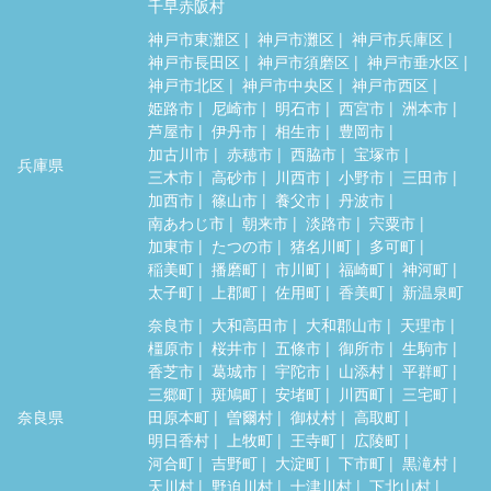
千早赤阪村
神戸市東灘区
神戸市灘区
神戸市兵庫区
神戸市長田区
神戸市須磨区
神戸市垂水区
神戸市北区
神戸市中央区
神戸市西区
姫路市
尼崎市
明石市
西宮市
洲本市
芦屋市
伊丹市
相生市
豊岡市
加古川市
赤穂市
西脇市
宝塚市
兵庫県
三木市
高砂市
川西市
小野市
三田市
加西市
篠山市
養父市
丹波市
南あわじ市
朝来市
淡路市
宍粟市
加東市
たつの市
猪名川町
多可町
稲美町
播磨町
市川町
福崎町
神河町
太子町
上郡町
佐用町
香美町
新温泉町
奈良市
大和高田市
大和郡山市
天理市
橿原市
桜井市
五條市
御所市
生駒市
香芝市
葛城市
宇陀市
山添村
平群町
三郷町
斑鳩町
安堵町
川西町
三宅町
奈良県
田原本町
曽爾村
御杖村
高取町
明日香村
上牧町
王寺町
広陵町
河合町
吉野町
大淀町
下市町
黒滝村
天川村
野迫川村
十津川村
下北山村