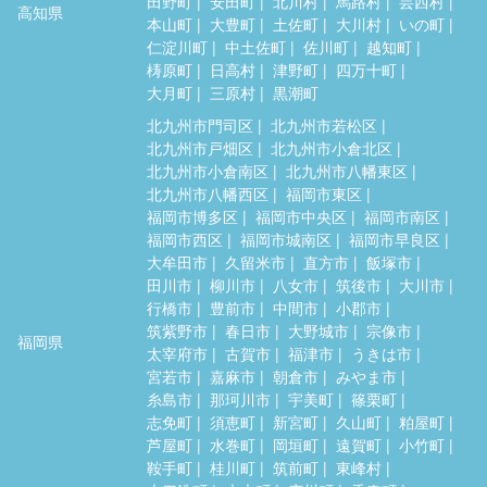
田野町
安田町
北川村
馬路村
芸西村
高知県
本山町
大豊町
土佐町
大川村
いの町
仁淀川町
中土佐町
佐川町
越知町
梼原町
日高村
津野町
四万十町
大月町
三原村
黒潮町
北九州市門司区
北九州市若松区
北九州市戸畑区
北九州市小倉北区
北九州市小倉南区
北九州市八幡東区
北九州市八幡西区
福岡市東区
福岡市博多区
福岡市中央区
福岡市南区
福岡市西区
福岡市城南区
福岡市早良区
大牟田市
久留米市
直方市
飯塚市
田川市
柳川市
八女市
筑後市
大川市
行橋市
豊前市
中間市
小郡市
筑紫野市
春日市
大野城市
宗像市
福岡県
太宰府市
古賀市
福津市
うきは市
宮若市
嘉麻市
朝倉市
みやま市
糸島市
那珂川市
宇美町
篠栗町
志免町
須恵町
新宮町
久山町
粕屋町
芦屋町
水巻町
岡垣町
遠賀町
小竹町
鞍手町
桂川町
筑前町
東峰村