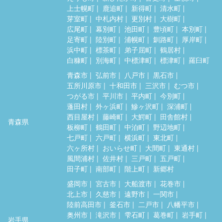
上士幌町
鹿追町
新得町
清水町
芽室町
中札内村
更別村
大樹町
広尾町
幕別町
池田町
豊頃町
本別町
足寄町
陸別町
浦幌町
釧路町
厚岸町
浜中町
標茶町
弟子屈町
鶴居村
白糠町
別海町
中標津町
標津町
羅臼町
青森市
弘前市
八戸市
黒石市
五所川原市
十和田市
三沢市
むつ市
つがる市
平川市
平内町
今別町
蓬田村
外ヶ浜町
鰺ヶ沢町
深浦町
西目屋村
藤崎町
大鰐町
田舎館村
青森県
板柳町
鶴田町
中泊町
野辺地町
七戸町
六戸町
横浜町
東北町
六ヶ所村
おいらせ町
大間町
東通村
風間浦村
佐井村
三戸町
五戸町
田子町
南部町
階上町
新郷村
盛岡市
宮古市
大船渡市
花巻市
北上市
久慈市
遠野市
一関市
陸前高田市
釜石市
二戸市
八幡平市
奥州市
滝沢市
雫石町
葛巻町
岩手町
岩手県