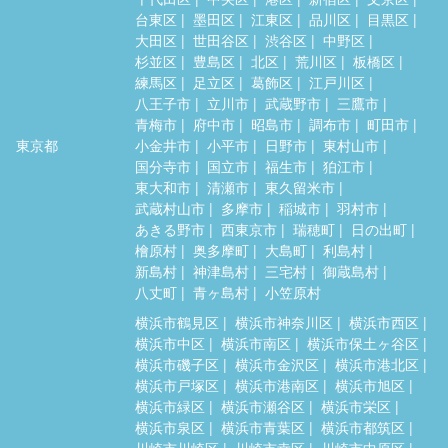
台東区
墨田区
江東区
品川区
目黒区
大田区
世田谷区
渋谷区
中野区
杉並区
豊島区
北区
荒川区
板橋区
練馬区
足立区
葛飾区
江戸川区
八王子市
立川市
武蔵野市
三鷹市
青梅市
府中市
昭島市
調布市
町田市
東京都
小金井市
小平市
日野市
東村山市
国分寺市
国立市
福生市
狛江市
東大和市
清瀬市
東久留米市
武蔵村山市
多摩市
稲城市
羽村市
あきる野市
西東京市
瑞穂町
日の出町
檜原村
奥多摩町
大島町
利島村
新島村
神津島村
三宅村
御蔵島村
八丈町
青ヶ島村
小笠原村
横浜市鶴見区
横浜市神奈川区
横浜市西区
横浜市中区
横浜市南区
横浜市保土ヶ谷区
横浜市磯子区
横浜市金沢区
横浜市港北区
横浜市戸塚区
横浜市港南区
横浜市旭区
横浜市緑区
横浜市瀬谷区
横浜市栄区
横浜市泉区
横浜市青葉区
横浜市都筑区
川崎市川崎区
川崎市幸区
川崎市中原区