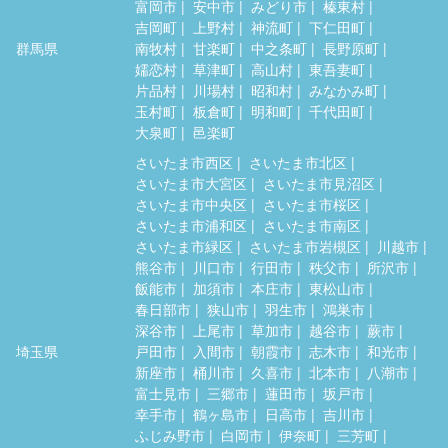
富岡市
安中市
みどり市
榛東村
吉岡町
上野村
神流町
下仁田町
群馬県
南牧村
甘楽町
中之条町
長野原町
嬬恋村
草津町
高山村
東吾妻町
片品村
川場村
昭和村
みなかみ町
玉村町
板倉町
明和町
千代田町
大泉町
邑楽町
さいたま市西区
さいたま市北区
さいたま市大宮区
さいたま市見沼区
さいたま市中央区
さいたま市桜区
さいたま市浦和区
さいたま市南区
さいたま市緑区
さいたま市岩槻区
川越市
熊谷市
川口市
行田市
秩父市
所沢市
飯能市
加須市
本庄市
東松山市
春日部市
狭山市
羽生市
鴻巣市
深谷市
上尾市
草加市
越谷市
蕨市
埼玉県
戸田市
入間市
朝霞市
志木市
和光市
新座市
桶川市
久喜市
北本市
八潮市
富士見市
三郷市
蓮田市
坂戸市
幸手市
鶴ヶ島市
日高市
吉川市
ふじみ野市
白岡市
伊奈町
三芳町