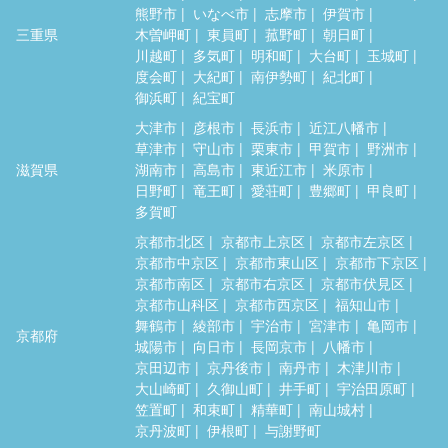
熊野市
いなべ市
志摩市
伊賀市
三重県
木曽岬町
東員町
菰野町
朝日町
川越町
多気町
明和町
大台町
玉城町
度会町
大紀町
南伊勢町
紀北町
御浜町
紀宝町
大津市
彦根市
長浜市
近江八幡市
草津市
守山市
栗東市
甲賀市
野洲市
滋賀県
湖南市
高島市
東近江市
米原市
日野町
竜王町
愛荘町
豊郷町
甲良町
多賀町
京都市北区
京都市上京区
京都市左京区
京都市中京区
京都市東山区
京都市下京区
京都市南区
京都市右京区
京都市伏見区
京都市山科区
京都市西京区
福知山市
舞鶴市
綾部市
宇治市
宮津市
亀岡市
京都府
城陽市
向日市
長岡京市
八幡市
京田辺市
京丹後市
南丹市
木津川市
大山崎町
久御山町
井手町
宇治田原町
笠置町
和束町
精華町
南山城村
京丹波町
伊根町
与謝野町