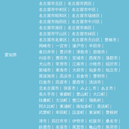
名古屋市北区
名古屋市西区
名古屋市中村区
名古屋市中区
名古屋市昭和区
名古屋市瑞穂区
名古屋市熱田区
名古屋市中川区
名古屋市港区
名古屋市南区
名古屋市守山区
名古屋市緑区
名古屋市名東区
名古屋市天白区
豊橋市
岡崎市
一宮市
瀬戸市
半田市
春日井市
豊川市
津島市
碧南市
愛知県
刈谷市
豊田市
安城市
西尾市
蒲郡市
犬山市
常滑市
江南市
小牧市
稲沢市
新城市
東海市
大府市
知多市
知立市
尾張旭市
高浜市
岩倉市
豊明市
日進市
田原市
愛西市
清須市
北名古屋市
弥富市
みよし市
あま市
長久手市
東郷町
豊山町
大口町
扶桑町
大治町
蟹江町
飛島村
阿久比町
東浦町
南知多町
美浜町
武豊町
幸田町
設楽町
東栄町
豊根村
津市
四日市市
伊勢市
松阪市
桑名市
鈴鹿市
名張市
尾鷲市
亀山市
鳥羽市