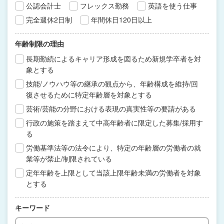
公認会計士
フレックス勤務
英語を使う仕事
完全週休2日制
年間休日120日以上
年齢制限の理由
長期勤続によるキャリア形成を図るため新規学卒者を対
象とする
技能/ノウハウ等の継承の観点から、年齢構成を維持/回
復させるために特定年齢層を対象とする
芸術/芸能の分野における表現の真実性等の要請がある
行政の施策を踏まえて中高年齢者に限定した募集/採用す
る
労働基準法等の法令により、特定の年齢層の労働者の就
業等が禁止/制限されている
定年年齢を上限として当該上限年齢未満の労働者を対象
とする
キーワード