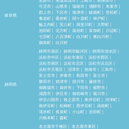
可児市
山県市
瑞穂市
飛騨市
本巣市
郡上市
下呂市
海津市
岐南町
笠松町
岐阜県
養老町
垂井町
関ケ原町
神戸町
輪之内町
安八町
揖斐川町
大野町
池田町
北方町
坂祝町
富加町
川辺町
七宗町
八百津町
白川町
東白川村
御嵩町
白川村
静岡市葵区
静岡市駿河区
静岡市清水区
浜松市中区
浜松市東区
浜松市西区
浜松市南区
浜松市北区
浜松市浜北区
浜松市天竜区
沼津市
熱海市
三島市
富士宮市
伊東市
島田市
富士市
磐田市
焼津市
掛川市
藤枝市
静岡県
御殿場市
袋井市
下田市
裾野市
湖西市
伊豆市
御前崎市
菊川市
伊豆の国市
牧之原市
東伊豆町
河津町
南伊豆町
松崎町
西伊豆町
函南町
清水町
長泉町
小山町
吉田町
川根本町
森町
名古屋市千種区
名古屋市東区