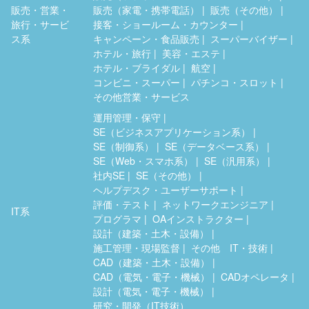
販売・営業・
販売（家電・携帯電話）
販売（その他）
旅行・サービ
接客・ショールーム・カウンター
ス系
キャンペーン・食品販売
スーパーバイザー
ホテル・旅行
美容・エステ
ホテル・ブライダル
航空
コンビニ・スーパー
パチンコ・スロット
その他営業・サービス
運用管理・保守
SE（ビジネスアプリケーション系）
SE（制御系）
SE（データベース系）
SE（Web・スマホ系）
SE（汎用系）
社内SE
SE（その他）
ヘルプデスク・ユーザーサポート
評価・テスト
ネットワークエンジニア
IT系
プログラマ
OAインストラクター
設計（建築・土木・設備）
施工管理・現場監督
その他 IT・技術
CAD（建築・土木・設備）
CAD（電気・電子・機械）
CADオペレータ
設計（電気・電子・機械）
研究・開発（IT技術）