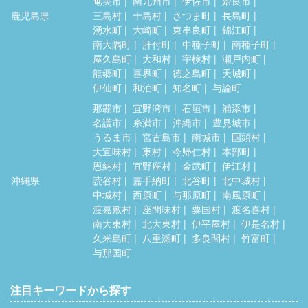
奄美市
南九州市
伊佐市
姶良市
鹿児島県
三島村
十島村
さつま町
長島町
湧水町
大崎町
東串良町
錦江町
南大隅町
肝付町
中種子町
南種子町
屋久島町
大和村
宇検村
瀬戸内町
龍郷町
喜界町
徳之島町
天城町
伊仙町
和泊町
知名町
与論町
那覇市
宜野湾市
石垣市
浦添市
名護市
糸満市
沖縄市
豊見城市
うるま市
宮古島市
南城市
国頭村
大宜味村
東村
今帰仁村
本部町
恩納村
宜野座村
金武町
伊江村
沖縄県
読谷村
嘉手納町
北谷町
北中城村
中城村
西原町
与那原町
南風原町
渡嘉敷村
座間味村
粟国村
渡名喜村
南大東村
北大東村
伊平屋村
伊是名村
久米島町
八重瀬町
多良間村
竹富町
与那国町
注目キーワードから探す