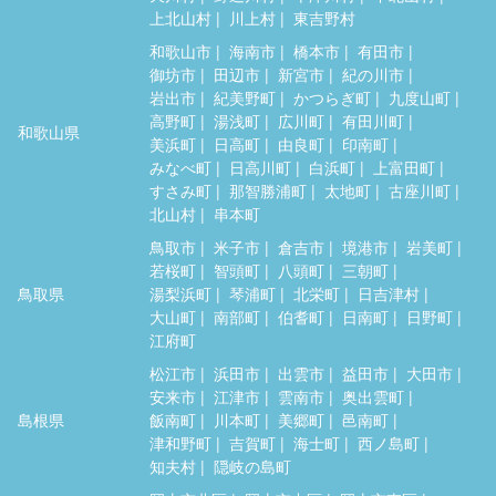
上北山村
川上村
東吉野村
和歌山市
海南市
橋本市
有田市
御坊市
田辺市
新宮市
紀の川市
岩出市
紀美野町
かつらぎ町
九度山町
高野町
湯浅町
広川町
有田川町
和歌山県
美浜町
日高町
由良町
印南町
みなべ町
日高川町
白浜町
上富田町
すさみ町
那智勝浦町
太地町
古座川町
北山村
串本町
鳥取市
米子市
倉吉市
境港市
岩美町
若桜町
智頭町
八頭町
三朝町
鳥取県
湯梨浜町
琴浦町
北栄町
日吉津村
大山町
南部町
伯耆町
日南町
日野町
江府町
松江市
浜田市
出雲市
益田市
大田市
安来市
江津市
雲南市
奥出雲町
島根県
飯南町
川本町
美郷町
邑南町
津和野町
吉賀町
海士町
西ノ島町
知夫村
隠岐の島町