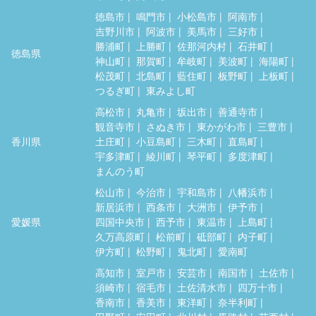
徳島市
鳴門市
小松島市
阿南市
吉野川市
阿波市
美馬市
三好市
勝浦町
上勝町
佐那河内村
石井町
徳島県
神山町
那賀町
牟岐町
美波町
海陽町
松茂町
北島町
藍住町
板野町
上板町
つるぎ町
東みよし町
高松市
丸亀市
坂出市
善通寺市
観音寺市
さぬき市
東かがわ市
三豊市
香川県
土庄町
小豆島町
三木町
直島町
宇多津町
綾川町
琴平町
多度津町
まんのう町
松山市
今治市
宇和島市
八幡浜市
新居浜市
西条市
大洲市
伊予市
愛媛県
四国中央市
西予市
東温市
上島町
久万高原町
松前町
砥部町
内子町
伊方町
松野町
鬼北町
愛南町
高知市
室戸市
安芸市
南国市
土佐市
須崎市
宿毛市
土佐清水市
四万十市
香南市
香美市
東洋町
奈半利町