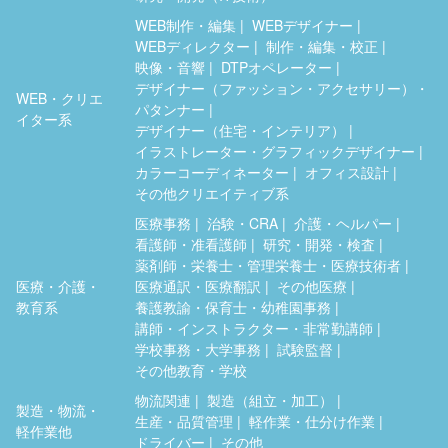
WEB制作・編集
WEBデザイナー
WEBディレクター
制作・編集・校正
映像・音響
DTPオペレーター
デザイナー（ファッション・アクセサリー）・
WEB・クリエ
パタンナー
イター系
デザイナー（住宅・インテリア）
イラストレーター・グラフィックデザイナー
カラーコーディネーター
オフィス設計
その他クリエイティブ系
医療事務
治験・CRA
介護・ヘルパー
看護師・准看護師
研究・開発・検査
薬剤師・栄養士・管理栄養士・医療技術者
医療・介護・
医療通訳・医療翻訳
その他医療
教育系
養護教諭・保育士・幼稚園事務
講師・インストラクター・非常勤講師
学校事務・大学事務
試験監督
その他教育・学校
物流関連
製造（組立・加工）
製造・物流・
生産・品質管理
軽作業・仕分け作業
軽作業他
ドライバー
その他