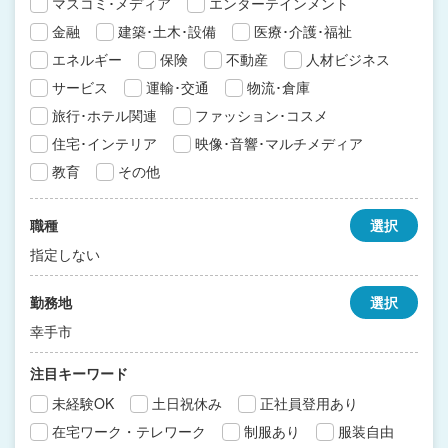
マスコミ･メディア
エンターテインメント
金融
建築･土木･設備
医療･介護･福祉
エネルギー
保険
不動産
人材ビジネス
サービス
運輸･交通
物流･倉庫
旅行･ホテル関連
ファッション･コスメ
住宅･インテリア
映像･音響･マルチメディア
教育
その他
職種
選択
指定しない
勤務地
選択
幸手市
注目キーワード
未経験OK
土日祝休み
正社員登用あり
在宅ワーク・テレワーク
制服あり
服装自由