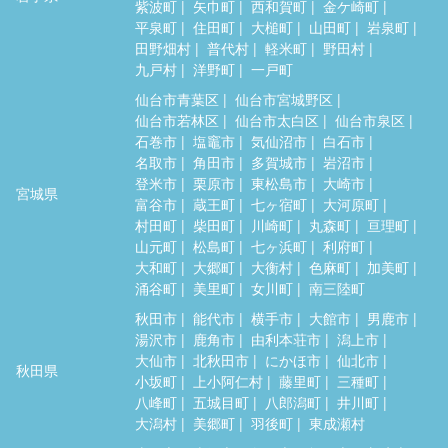
紫波町
矢巾町
西和賀町
金ケ崎町
平泉町
住田町
大槌町
山田町
岩泉町
田野畑村
普代村
軽米町
野田村
九戸村
洋野町
一戸町
仙台市青葉区
仙台市宮城野区
仙台市若林区
仙台市太白区
仙台市泉区
石巻市
塩竈市
気仙沼市
白石市
名取市
角田市
多賀城市
岩沼市
登米市
栗原市
東松島市
大崎市
宮城県
富谷市
蔵王町
七ヶ宿町
大河原町
村田町
柴田町
川崎町
丸森町
亘理町
山元町
松島町
七ヶ浜町
利府町
大和町
大郷町
大衡村
色麻町
加美町
涌谷町
美里町
女川町
南三陸町
秋田市
能代市
横手市
大館市
男鹿市
湯沢市
鹿角市
由利本荘市
潟上市
大仙市
北秋田市
にかほ市
仙北市
秋田県
小坂町
上小阿仁村
藤里町
三種町
八峰町
五城目町
八郎潟町
井川町
大潟村
美郷町
羽後町
東成瀬村