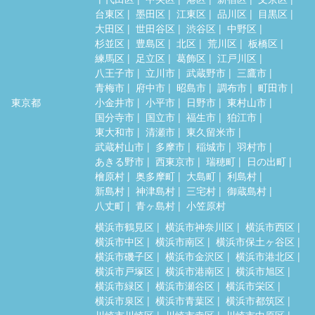
台東区
墨田区
江東区
品川区
目黒区
大田区
世田谷区
渋谷区
中野区
杉並区
豊島区
北区
荒川区
板橋区
練馬区
足立区
葛飾区
江戸川区
八王子市
立川市
武蔵野市
三鷹市
青梅市
府中市
昭島市
調布市
町田市
東京都
小金井市
小平市
日野市
東村山市
国分寺市
国立市
福生市
狛江市
東大和市
清瀬市
東久留米市
武蔵村山市
多摩市
稲城市
羽村市
あきる野市
西東京市
瑞穂町
日の出町
檜原村
奥多摩町
大島町
利島村
新島村
神津島村
三宅村
御蔵島村
八丈町
青ヶ島村
小笠原村
横浜市鶴見区
横浜市神奈川区
横浜市西区
横浜市中区
横浜市南区
横浜市保土ヶ谷区
横浜市磯子区
横浜市金沢区
横浜市港北区
横浜市戸塚区
横浜市港南区
横浜市旭区
横浜市緑区
横浜市瀬谷区
横浜市栄区
横浜市泉区
横浜市青葉区
横浜市都筑区
川崎市川崎区
川崎市幸区
川崎市中原区