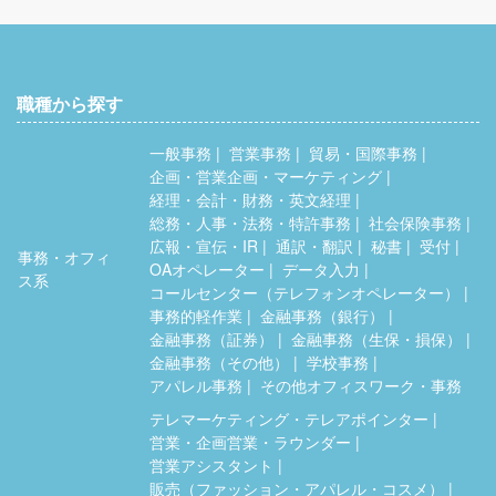
職種から探す
一般事務
営業事務
貿易・国際事務
企画・営業企画・マーケティング
経理・会計・財務・英文経理
総務・人事・法務・特許事務
社会保険事務
広報・宣伝・IR
通訳・翻訳
秘書
受付
事務・オフィ
OAオペレーター
データ入力
ス系
コールセンター（テレフォンオペレーター）
事務的軽作業
金融事務（銀行）
金融事務（証券）
金融事務（生保・損保）
金融事務（その他）
学校事務
アパレル事務
その他オフィスワーク・事務
テレマーケティング・テレアポインター
営業・企画営業・ラウンダー
営業アシスタント
販売（ファッション・アパレル・コスメ）