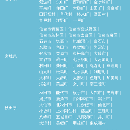
紫波町
矢巾町
西和賀町
金ケ崎町
平泉町
住田町
大槌町
山田町
岩泉町
田野畑村
普代村
軽米町
野田村
九戸村
洋野町
一戸町
仙台市青葉区
仙台市宮城野区
仙台市若林区
仙台市太白区
仙台市泉区
石巻市
塩竈市
気仙沼市
白石市
名取市
角田市
多賀城市
岩沼市
登米市
栗原市
東松島市
大崎市
宮城県
富谷市
蔵王町
七ヶ宿町
大河原町
村田町
柴田町
川崎町
丸森町
亘理町
山元町
松島町
七ヶ浜町
利府町
大和町
大郷町
大衡村
色麻町
加美町
涌谷町
美里町
女川町
南三陸町
秋田市
能代市
横手市
大館市
男鹿市
湯沢市
鹿角市
由利本荘市
潟上市
大仙市
北秋田市
にかほ市
仙北市
秋田県
小坂町
上小阿仁村
藤里町
三種町
八峰町
五城目町
八郎潟町
井川町
大潟村
美郷町
羽後町
東成瀬村