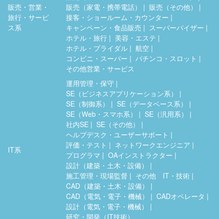
販売・営業・
販売（家電・携帯電話）
販売（その他）
旅行・サービ
接客・ショールーム・カウンター
ス系
キャンペーン・食品販売
スーパーバイザー
ホテル・旅行
美容・エステ
ホテル・ブライダル
航空
コンビニ・スーパー
パチンコ・スロット
その他営業・サービス
運用管理・保守
SE（ビジネスアプリケーション系）
SE（制御系）
SE（データベース系）
SE（Web・スマホ系）
SE（汎用系）
社内SE
SE（その他）
ヘルプデスク・ユーザーサポート
評価・テスト
ネットワークエンジニア
IT系
プログラマ
OAインストラクター
設計（建築・土木・設備）
施工管理・現場監督
その他 IT・技術
CAD（建築・土木・設備）
CAD（電気・電子・機械）
CADオペレータ
設計（電気・電子・機械）
研究・開発（IT技術）