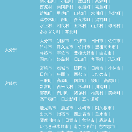
南小国町
小国町
産山村
高森町
西原村
南阿蘇村
御船町
嘉島町
益城町
甲佐町
山都町
氷川町
芦北町
津奈木町
錦町
多良木町
湯前町
水上村
相良村
五木村
山江村
球磨村
あさぎり町
苓北町
大分市
別府市
中津市
日田市
佐伯市
臼杵市
津久見市
竹田市
豊後高田市
大分県
杵築市
宇佐市
豊後大野市
由布市
国東市
姫島村
日出町
九重町
玖珠町
宮崎市
都城市
延岡市
日南市
小林市
日向市
串間市
西都市
えびの市
三股町
高原町
国富町
綾町
高鍋町
宮崎県
新富町
西米良村
木城町
川南町
都農町
門川町
諸塚村
椎葉村
美郷町
高千穂町
日之影町
五ヶ瀬町
鹿児島市
鹿屋市
枕崎市
阿久根市
出水市
指宿市
西之表市
垂水市
薩摩川内市
日置市
曽於市
霧島市
いちき串木野市
南さつま市
志布志市