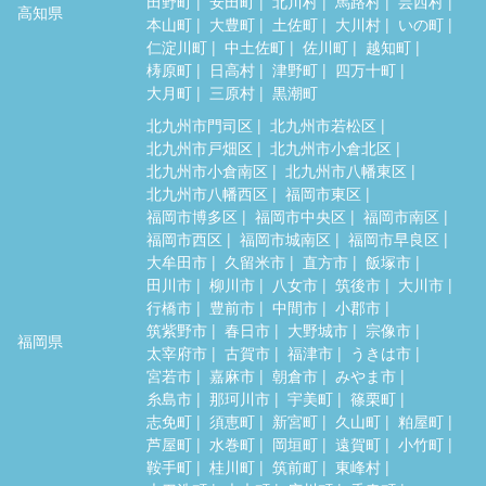
田野町
安田町
北川村
馬路村
芸西村
高知県
本山町
大豊町
土佐町
大川村
いの町
仁淀川町
中土佐町
佐川町
越知町
梼原町
日高村
津野町
四万十町
大月町
三原村
黒潮町
北九州市門司区
北九州市若松区
北九州市戸畑区
北九州市小倉北区
北九州市小倉南区
北九州市八幡東区
北九州市八幡西区
福岡市東区
福岡市博多区
福岡市中央区
福岡市南区
福岡市西区
福岡市城南区
福岡市早良区
大牟田市
久留米市
直方市
飯塚市
田川市
柳川市
八女市
筑後市
大川市
行橋市
豊前市
中間市
小郡市
筑紫野市
春日市
大野城市
宗像市
福岡県
太宰府市
古賀市
福津市
うきは市
宮若市
嘉麻市
朝倉市
みやま市
糸島市
那珂川市
宇美町
篠栗町
志免町
須恵町
新宮町
久山町
粕屋町
芦屋町
水巻町
岡垣町
遠賀町
小竹町
鞍手町
桂川町
筑前町
東峰村