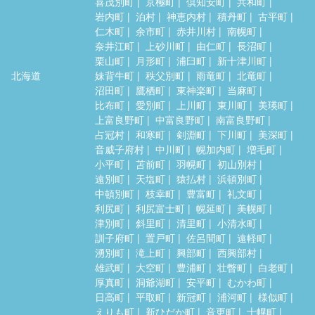
喜茂別町
京極町
倶知安町
共和町
岩内町
泊村
神恵内村
積丹町
古平町
仁木町
余市町
赤井川村
南幌町
奈井江町
上砂川町
由仁町
長沼町
栗山町
月形町
浦臼町
新十津川町
北海道
妹背牛町
秩父別町
雨竜町
北竜町
沼田町
鷹栖町
東神楽町
当麻町
比布町
愛別町
上川町
東川町
美瑛町
上富良野町
中富良野町
南富良野町
占冠村
和寒町
剣淵町
下川町
美深町
音威子府村
中川町
幌加内町
増毛町
小平町
苫前町
羽幌町
初山別村
遠別町
天塩町
猿払村
浜頓別町
中頓別町
枝幸町
豊富町
礼文町
利尻町
利尻富士町
幌延町
美幌町
津別町
斜里町
清里町
小清水町
訓子府町
置戸町
佐呂間町
遠軽町
湧別町
滝上町
興部町
西興部村
雄武町
大空町
豊浦町
壮瞥町
白老町
厚真町
洞爺湖町
安平町
むかわ町
日高町
平取町
新冠町
浦河町
様似町
えりも町
新ひだか町
音更町
士幌町