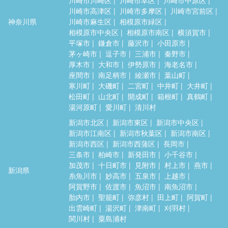
川崎市高津区
川崎市多摩区
川崎市宮前区
神奈川県
川崎市麻生区
相模原市緑区
相模原市中央区
相模原市南区
横須賀市
平塚市
鎌倉市
藤沢市
小田原市
茅ヶ崎市
逗子市
三浦市
秦野市
厚木市
大和市
伊勢原市
海老名市
座間市
南足柄市
綾瀬市
葉山町
寒川町
大磯町
二宮町
中井町
大井町
松田町
山北町
開成町
箱根町
真鶴町
湯河原町
愛川町
清川村
新潟市北区
新潟市東区
新潟市中央区
新潟市江南区
新潟市秋葉区
新潟市南区
新潟市西区
新潟市西蒲区
長岡市
三条市
柏崎市
新発田市
小千谷市
加茂市
十日町市
見附市
村上市
燕市
新潟県
糸魚川市
妙高市
五泉市
上越市
阿賀野市
佐渡市
魚沼市
南魚沼市
胎内市
聖籠町
弥彦村
田上町
阿賀町
出雲崎町
湯沢町
津南町
刈羽村
関川村
粟島浦村