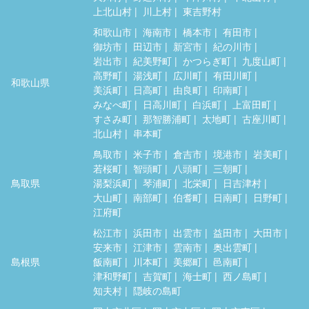
上北山村
川上村
東吉野村
和歌山市
海南市
橋本市
有田市
御坊市
田辺市
新宮市
紀の川市
岩出市
紀美野町
かつらぎ町
九度山町
高野町
湯浅町
広川町
有田川町
和歌山県
美浜町
日高町
由良町
印南町
みなべ町
日高川町
白浜町
上富田町
すさみ町
那智勝浦町
太地町
古座川町
北山村
串本町
鳥取市
米子市
倉吉市
境港市
岩美町
若桜町
智頭町
八頭町
三朝町
鳥取県
湯梨浜町
琴浦町
北栄町
日吉津村
大山町
南部町
伯耆町
日南町
日野町
江府町
松江市
浜田市
出雲市
益田市
大田市
安来市
江津市
雲南市
奥出雲町
島根県
飯南町
川本町
美郷町
邑南町
津和野町
吉賀町
海士町
西ノ島町
知夫村
隠岐の島町