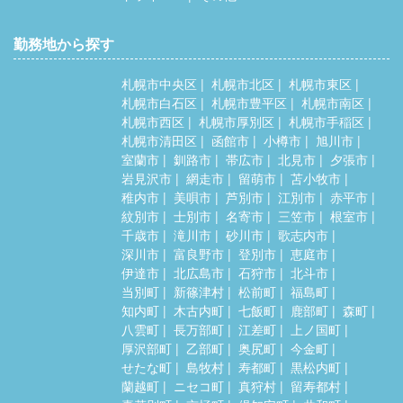
勤務地から探す
札幌市中央区
札幌市北区
札幌市東区
札幌市白石区
札幌市豊平区
札幌市南区
札幌市西区
札幌市厚別区
札幌市手稲区
札幌市清田区
函館市
小樽市
旭川市
室蘭市
釧路市
帯広市
北見市
夕張市
岩見沢市
網走市
留萌市
苫小牧市
稚内市
美唄市
芦別市
江別市
赤平市
紋別市
士別市
名寄市
三笠市
根室市
千歳市
滝川市
砂川市
歌志内市
深川市
富良野市
登別市
恵庭市
伊達市
北広島市
石狩市
北斗市
当別町
新篠津村
松前町
福島町
知内町
木古内町
七飯町
鹿部町
森町
八雲町
長万部町
江差町
上ノ国町
厚沢部町
乙部町
奥尻町
今金町
せたな町
島牧村
寿都町
黒松内町
蘭越町
ニセコ町
真狩村
留寿都村