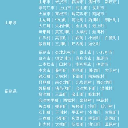
山形市
米沢市
鶴岡市
酒田市
新庄市
寒河江市
上山市
村山市
長井市
天童市
東根市
尾花沢市
南陽市
山辺町
中山町
河北町
西川町
朝日町
山形県
大江町
大石田町
金山町
最上町
舟形町
真室川町
大蔵村
鮭川村
戸沢村
高畠町
川西町
小国町
白鷹町
飯豊町
三川町
庄内町
遊佐町
福島市
会津若松市
郡山市
いわき市
白河市
須賀川市
喜多方市
相馬市
二本松市
田村市
南相馬市
伊達市
本宮市
桑折町
国見町
川俣町
大玉村
鏡石町
天栄村
下郷町
檜枝岐村
只見町
南会津町
北塩原村
西会津町
磐梯町
猪苗代町
会津坂下町
湯川村
福島県
柳津町
三島町
金山町
昭和村
会津美里町
西郷村
泉崎村
中島村
矢吹町
棚倉町
矢祭町
塙町
鮫川村
石川町
玉川村
平田村
浅川町
古殿町
三春町
小野町
広野町
楢葉町
富岡町
川内村
大熊町
双葉町
浪江町
葛尾村