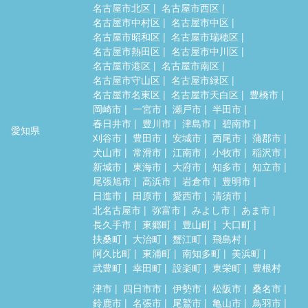
名古屋市北区
名古屋市西区
名古屋市中村区
名古屋市中区
名古屋市昭和区
名古屋市瑞穂区
名古屋市熱田区
名古屋市中川区
名古屋市港区
名古屋市南区
名古屋市守山区
名古屋市緑区
名古屋市名東区
名古屋市天白区
豊橋市
岡崎市
一宮市
瀬戸市
半田市
春日井市
豊川市
津島市
碧南市
愛知県
刈谷市
豊田市
安城市
西尾市
蒲郡市
犬山市
常滑市
江南市
小牧市
稲沢市
新城市
東海市
大府市
知多市
知立市
尾張旭市
高浜市
岩倉市
豊明市
日進市
田原市
愛西市
清須市
北名古屋市
弥富市
みよし市
あま市
長久手市
東郷町
豊山町
大口町
扶桑町
大治町
蟹江町
飛島村
阿久比町
東浦町
南知多町
美浜町
武豊町
幸田町
設楽町
東栄町
豊根村
津市
四日市市
伊勢市
松阪市
桑名市
鈴鹿市
名張市
尾鷲市
亀山市
鳥羽市