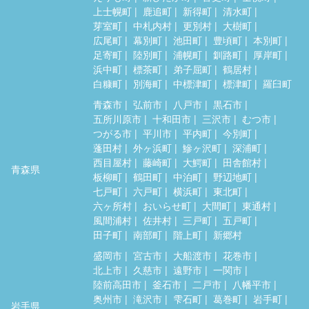
上士幌町
鹿追町
新得町
清水町
芽室町
中札内村
更別村
大樹町
広尾町
幕別町
池田町
豊頃町
本別町
足寄町
陸別町
浦幌町
釧路町
厚岸町
浜中町
標茶町
弟子屈町
鶴居村
白糠町
別海町
中標津町
標津町
羅臼町
青森市
弘前市
八戸市
黒石市
五所川原市
十和田市
三沢市
むつ市
つがる市
平川市
平内町
今別町
蓬田村
外ヶ浜町
鰺ヶ沢町
深浦町
西目屋村
藤崎町
大鰐町
田舎館村
青森県
板柳町
鶴田町
中泊町
野辺地町
七戸町
六戸町
横浜町
東北町
六ヶ所村
おいらせ町
大間町
東通村
風間浦村
佐井村
三戸町
五戸町
田子町
南部町
階上町
新郷村
盛岡市
宮古市
大船渡市
花巻市
北上市
久慈市
遠野市
一関市
陸前高田市
釜石市
二戸市
八幡平市
奥州市
滝沢市
雫石町
葛巻町
岩手町
岩手県