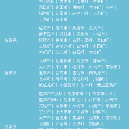
大刀洗町
大木町
広川町
香春町
添田町
糸田町
川崎町
大任町
赤村
福智町
苅田町
みやこ町
吉富町
上毛町
築上町
佐賀市
唐津市
鳥栖市
多久市
伊万里市
武雄市
鹿島市
小城市
佐賀県
嬉野市
神埼市
吉野ヶ里町
基山町
上峰町
みやき町
玄海町
有田町
大町町
江北町
白石町
太良町
長崎市
佐世保市
島原市
諫早市
大村市
平戸市
松浦市
対馬市
壱岐市
長崎県
五島市
西海市
雲仙市
南島原市
長与町
時津町
東彼杵町
川棚町
波佐見町
小値賀町
佐々町
新上五島町
熊本市中央区
熊本市東区
熊本市西区
熊本市南区
熊本市北区
八代市
人吉市
荒尾市
水俣市
玉名市
山鹿市
菊池市
宇土市
上天草市
宇城市
阿蘇市
天草市
合志市
美里町
玉東町
南関町
長洲町
和水町
大津町
菊陽町
熊本県