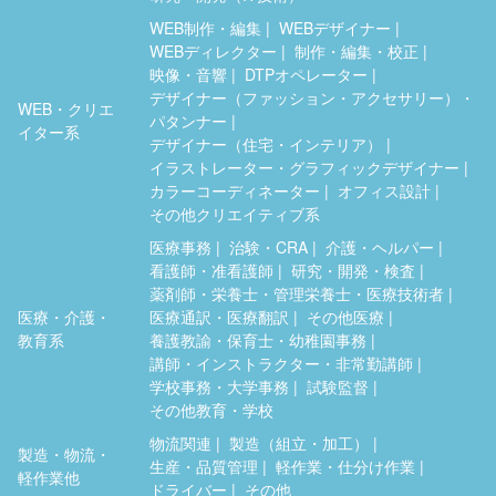
WEB制作・編集
WEBデザイナー
WEBディレクター
制作・編集・校正
映像・音響
DTPオペレーター
デザイナー（ファッション・アクセサリー）・
WEB・クリエ
パタンナー
イター系
デザイナー（住宅・インテリア）
イラストレーター・グラフィックデザイナー
カラーコーディネーター
オフィス設計
その他クリエイティブ系
医療事務
治験・CRA
介護・ヘルパー
看護師・准看護師
研究・開発・検査
薬剤師・栄養士・管理栄養士・医療技術者
医療・介護・
医療通訳・医療翻訳
その他医療
教育系
養護教諭・保育士・幼稚園事務
講師・インストラクター・非常勤講師
学校事務・大学事務
試験監督
その他教育・学校
物流関連
製造（組立・加工）
製造・物流・
生産・品質管理
軽作業・仕分け作業
軽作業他
ドライバー
その他