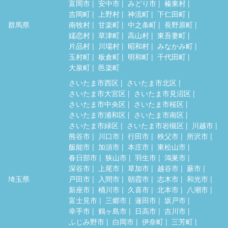
富岡市
安中市
みどり市
榛東村
吉岡町
上野村
神流町
下仁田町
群馬県
南牧村
甘楽町
中之条町
長野原町
嬬恋村
草津町
高山村
東吾妻町
片品村
川場村
昭和村
みなかみ町
玉村町
板倉町
明和町
千代田町
大泉町
邑楽町
さいたま市西区
さいたま市北区
さいたま市大宮区
さいたま市見沼区
さいたま市中央区
さいたま市桜区
さいたま市浦和区
さいたま市南区
さいたま市緑区
さいたま市岩槻区
川越市
熊谷市
川口市
行田市
秩父市
所沢市
飯能市
加須市
本庄市
東松山市
春日部市
狭山市
羽生市
鴻巣市
深谷市
上尾市
草加市
越谷市
蕨市
埼玉県
戸田市
入間市
朝霞市
志木市
和光市
新座市
桶川市
久喜市
北本市
八潮市
富士見市
三郷市
蓮田市
坂戸市
幸手市
鶴ヶ島市
日高市
吉川市
ふじみ野市
白岡市
伊奈町
三芳町