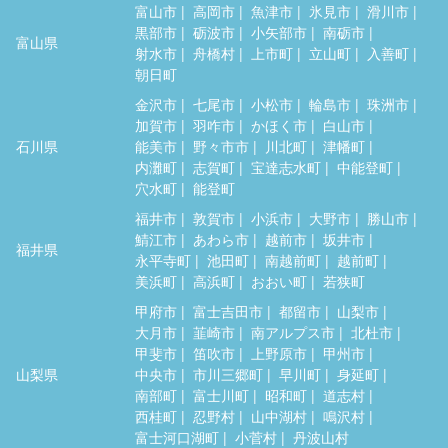
富山市
高岡市
魚津市
氷見市
滑川市
黒部市
砺波市
小矢部市
南砺市
富山県
射水市
舟橋村
上市町
立山町
入善町
朝日町
金沢市
七尾市
小松市
輪島市
珠洲市
加賀市
羽咋市
かほく市
白山市
石川県
能美市
野々市市
川北町
津幡町
内灘町
志賀町
宝達志水町
中能登町
穴水町
能登町
福井市
敦賀市
小浜市
大野市
勝山市
鯖江市
あわら市
越前市
坂井市
福井県
永平寺町
池田町
南越前町
越前町
美浜町
高浜町
おおい町
若狭町
甲府市
富士吉田市
都留市
山梨市
大月市
韮崎市
南アルプス市
北杜市
甲斐市
笛吹市
上野原市
甲州市
山梨県
中央市
市川三郷町
早川町
身延町
南部町
富士川町
昭和町
道志村
西桂町
忍野村
山中湖村
鳴沢村
富士河口湖町
小菅村
丹波山村