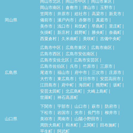
岡山市北区
岡山市中区
岡山市東区
岡山市南区
倉敷市
津山市
玉野市
笠岡市
井原市
総社市
高梁市
新見市
岡山県
備前市
瀬戸内市
赤磐市
真庭市
美作市
浅口市
和気町
早島町
里庄町
矢掛町
新庄村
鏡野町
勝央町
奈義町
西粟倉村
久米南町
美咲町
吉備中央町
広島市中区
広島市東区
広島市南区
広島市西区
広島市安佐南区
広島市安佐北区
広島市安芸区
広島市佐伯区
呉市
竹原市
三原市
広島県
尾道市
福山市
府中市
三次市
庄原市
大竹市
東広島市
廿日市市
安芸高田市
江田島市
府中町
海田町
熊野町
坂町
安芸太田町
北広島町
大崎上島町
世羅町
神石高原町
下関市
宇部市
山口市
萩市
防府市
下松市
岩国市
光市
長門市
柳井市
山口県
美祢市
周南市
山陽小野田市
周防大島町
和木町
上関町
田布施町
平生町
阿武町