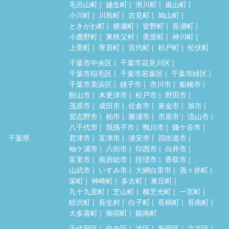
毛呂山町
越生町
滑川町
嵐山町
小川町
川島町
吉見町
鳩山町
ときがわ町
横瀬町
皆野町
長瀞町
小鹿野町
東秩父村
美里町
神川町
上里町
寄居町
宮代町
杉戸町
松伏町
千葉市中央区
千葉市花見川区
千葉市稲毛区
千葉市若葉区
千葉市緑区
千葉市美浜区
銚子市
市川市
船橋市
館山市
木更津市
松戸市
野田市
茂原市
成田市
佐倉市
東金市
旭市
習志野市
柏市
勝浦市
市原市
流山市
八千代市
我孫子市
鴨川市
鎌ケ谷市
千葉県
君津市
富津市
浦安市
四街道市
袖ケ浦市
八街市
印西市
白井市
富里市
南房総市
匝瑳市
香取市
山武市
いすみ市
大網白里市
酒々井町
栄町
神崎町
多古町
東庄町
九十九里町
芝山町
横芝光町
一宮町
睦沢町
長生村
白子町
長柄町
長南町
大多喜町
御宿町
鋸南町
千代田区
中央区
港区
新宿区
文京区