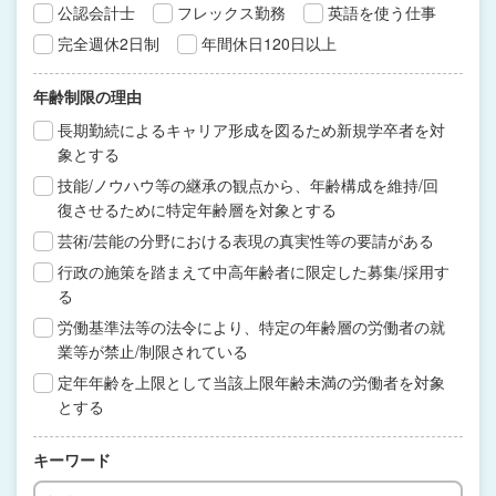
公認会計士
フレックス勤務
英語を使う仕事
完全週休2日制
年間休日120日以上
年齢制限の理由
長期勤続によるキャリア形成を図るため新規学卒者を対
象とする
技能/ノウハウ等の継承の観点から、年齢構成を維持/回
復させるために特定年齢層を対象とする
芸術/芸能の分野における表現の真実性等の要請がある
行政の施策を踏まえて中高年齢者に限定した募集/採用す
る
労働基準法等の法令により、特定の年齢層の労働者の就
業等が禁止/制限されている
定年年齢を上限として当該上限年齢未満の労働者を対象
とする
キーワード