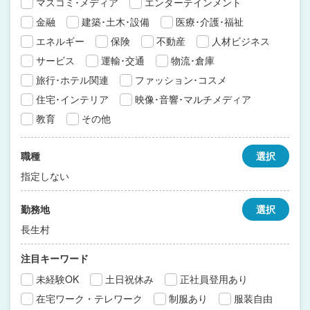
マスコミ･メディア
エンターテインメント
金融
建築･土木･設備
医療･介護･福祉
エネルギー
保険
不動産
人材ビジネス
サービス
運輸･交通
物流･倉庫
旅行･ホテル関連
ファッション･コスメ
住宅･インテリア
映像･音響･マルチメディア
教育
その他
職種
選択
指定しない
勤務地
選択
長生村
注目キーワード
未経験OK
土日祝休み
正社員登用あり
在宅ワーク・テレワーク
制服あり
服装自由