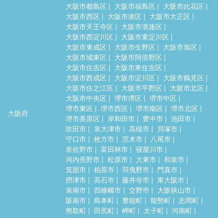
大阪市都島区
大阪市福島区
大阪市此花区
大阪市西区
大阪市港区
大阪市大正区
大阪市天王寺区
大阪市浪速区
大阪市西淀川区
大阪市東淀川区
大阪市東成区
大阪市生野区
大阪市旭区
大阪市城東区
大阪市阿倍野区
大阪市住吉区
大阪市東住吉区
大阪市西成区
大阪市淀川区
大阪市鶴見区
大阪市住之江区
大阪市平野区
大阪市北区
大阪市中央区
堺市堺区
堺市中区
堺市東区
堺市西区
堺市南区
堺市北区
大阪府
堺市美原区
岸和田市
豊中市
池田市
吹田市
泉大津市
高槻市
貝塚市
守口市
枚方市
茨木市
八尾市
泉佐野市
富田林市
寝屋川市
河内長野市
松原市
大東市
和泉市
箕面市
柏原市
羽曳野市
門真市
摂津市
高石市
藤井寺市
東大阪市
泉南市
四條畷市
交野市
大阪狭山市
阪南市
島本町
豊能町
能勢町
忠岡町
熊取町
田尻町
岬町
太子町
河南町