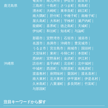
奄美市
南九州市
伊佐市
姶良市
鹿児島県
三島村
十島村
さつま町
長島町
湧水町
大崎町
東串良町
錦江町
南大隅町
肝付町
中種子町
南種子町
屋久島町
大和村
宇検村
瀬戸内町
龍郷町
喜界町
徳之島町
天城町
伊仙町
和泊町
知名町
与論町
那覇市
宜野湾市
石垣市
浦添市
名護市
糸満市
沖縄市
豊見城市
うるま市
宮古島市
南城市
国頭村
大宜味村
東村
今帰仁村
本部町
恩納村
宜野座村
金武町
伊江村
沖縄県
読谷村
嘉手納町
北谷町
北中城村
中城村
西原町
与那原町
南風原町
渡嘉敷村
座間味村
粟国村
渡名喜村
南大東村
北大東村
伊平屋村
伊是名村
久米島町
八重瀬町
多良間村
竹富町
与那国町
注目キーワードから探す