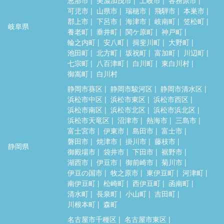
可児市
山県市
瑞穂市
飛騨市
本巣市
郡上市
下呂市
海津市
岐南町
笠松町
岐阜県
養老町
垂井町
関ケ原町
神戸町
輪之内町
安八町
揖斐川町
大野町
池田町
北方町
坂祝町
富加町
川辺町
七宗町
八百津町
白川町
東白川村
御嵩町
白川村
静岡市葵区
静岡市駿河区
静岡市清水区
浜松市中区
浜松市東区
浜松市西区
浜松市南区
浜松市北区
浜松市浜北区
浜松市天竜区
沼津市
熱海市
三島市
富士宮市
伊東市
島田市
富士市
磐田市
焼津市
掛川市
藤枝市
静岡県
御殿場市
袋井市
下田市
裾野市
湖西市
伊豆市
御前崎市
菊川市
伊豆の国市
牧之原市
東伊豆町
河津町
南伊豆町
松崎町
西伊豆町
函南町
清水町
長泉町
小山町
吉田町
川根本町
森町
名古屋市千種区
名古屋市東区