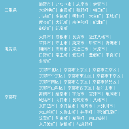
熊野市
いなべ市
志摩市
伊賀市
三重県
木曽岬町
東員町
菰野町
朝日町
川越町
多気町
明和町
大台町
玉城町
度会町
大紀町
南伊勢町
紀北町
御浜町
紀宝町
大津市
彦根市
長浜市
近江八幡市
草津市
守山市
栗東市
甲賀市
野洲市
滋賀県
湖南市
高島市
東近江市
米原市
日野町
竜王町
愛荘町
豊郷町
甲良町
多賀町
京都市北区
京都市上京区
京都市左京区
京都市中京区
京都市東山区
京都市下京区
京都市南区
京都市右京区
京都市伏見区
京都市山科区
京都市西京区
福知山市
舞鶴市
綾部市
宇治市
宮津市
亀岡市
京都府
城陽市
向日市
長岡京市
八幡市
京田辺市
京丹後市
南丹市
木津川市
大山崎町
久御山町
井手町
宇治田原町
笠置町
和束町
精華町
南山城村
京丹波町
伊根町
与謝野町