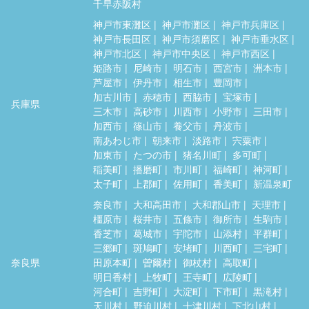
千早赤阪村
神戸市東灘区
神戸市灘区
神戸市兵庫区
神戸市長田区
神戸市須磨区
神戸市垂水区
神戸市北区
神戸市中央区
神戸市西区
姫路市
尼崎市
明石市
西宮市
洲本市
芦屋市
伊丹市
相生市
豊岡市
加古川市
赤穂市
西脇市
宝塚市
兵庫県
三木市
高砂市
川西市
小野市
三田市
加西市
篠山市
養父市
丹波市
南あわじ市
朝来市
淡路市
宍粟市
加東市
たつの市
猪名川町
多可町
稲美町
播磨町
市川町
福崎町
神河町
太子町
上郡町
佐用町
香美町
新温泉町
奈良市
大和高田市
大和郡山市
天理市
橿原市
桜井市
五條市
御所市
生駒市
香芝市
葛城市
宇陀市
山添村
平群町
三郷町
斑鳩町
安堵町
川西町
三宅町
奈良県
田原本町
曽爾村
御杖村
高取町
明日香村
上牧町
王寺町
広陵町
河合町
吉野町
大淀町
下市町
黒滝村
天川村
野迫川村
十津川村
下北山村