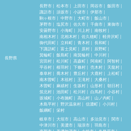
長野市
松本市
上田市
岡谷市
飯田市
諏訪市
須坂市
小諸市
伊那市
駒ヶ根市
中野市
大町市
飯山市
茅野市
塩尻市
佐久市
千曲市
東御市
安曇野市
小海町
川上村
南牧村
南相木村
北相木村
佐久穂町
軽井沢町
御代田町
立科町
青木村
長和町
下諏訪町
富士見町
原村
辰野町
箕輪町
飯島町
南箕輪村
中川村
長野県
宮田村
松川町
高森町
阿南町
阿智村
平谷村
根羽村
下條村
売木村
天龍村
泰阜村
喬木村
豊丘村
大鹿村
上松町
南木曽町
木祖村
王滝村
大桑村
木曽町
麻績村
生坂村
山形村
朝日村
筑北村
池田町
松川村
白馬村
小谷村
坂城町
小布施町
高山村
山ノ内町
木島平村
野沢温泉村
信濃町
小川村
飯綱町
栄村
岐阜市
大垣市
高山市
多治見市
関市
中津川市
美濃市
瑞浪市
羽島市
恵那市
美濃加茂市
土岐市
各務原市