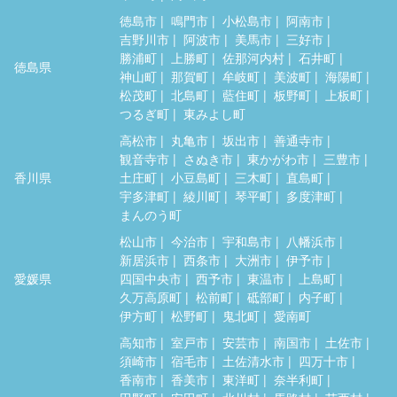
徳島市
鳴門市
小松島市
阿南市
吉野川市
阿波市
美馬市
三好市
勝浦町
上勝町
佐那河内村
石井町
徳島県
神山町
那賀町
牟岐町
美波町
海陽町
松茂町
北島町
藍住町
板野町
上板町
つるぎ町
東みよし町
高松市
丸亀市
坂出市
善通寺市
観音寺市
さぬき市
東かがわ市
三豊市
香川県
土庄町
小豆島町
三木町
直島町
宇多津町
綾川町
琴平町
多度津町
まんのう町
松山市
今治市
宇和島市
八幡浜市
新居浜市
西条市
大洲市
伊予市
愛媛県
四国中央市
西予市
東温市
上島町
久万高原町
松前町
砥部町
内子町
伊方町
松野町
鬼北町
愛南町
高知市
室戸市
安芸市
南国市
土佐市
須崎市
宿毛市
土佐清水市
四万十市
香南市
香美市
東洋町
奈半利町