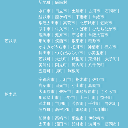
新地町
飯舘村
水戸市
日立市
土浦市
古河市
石岡市
結城市
龍ケ崎市
下妻市
常総市
常陸太田市
高萩市
北茨城市
笠間市
取手市
牛久市
つくば市
ひたちなか市
鹿嶋市
潮来市
守谷市
常陸大宮市
茨城県
那珂市
筑西市
坂東市
稲敷市
かすみがうら市
桜川市
神栖市
行方市
鉾田市
つくばみらい市
小美玉市
茨城町
大洗町
城里町
東海村
大子町
美浦村
阿見町
河内町
八千代町
五霞町
境町
利根町
宇都宮市
足利市
栃木市
佐野市
鹿沼市
日光市
小山市
真岡市
大田原市
矢板市
那須塩原市
さくら市
栃木県
那須烏山市
下野市
上三川町
益子町
茂木町
市貝町
芳賀町
壬生町
野木町
塩谷町
高根沢町
那須町
那珂川町
前橋市
高崎市
桐生市
伊勢崎市
太田市
沼田市
館林市
渋川市
藤岡市