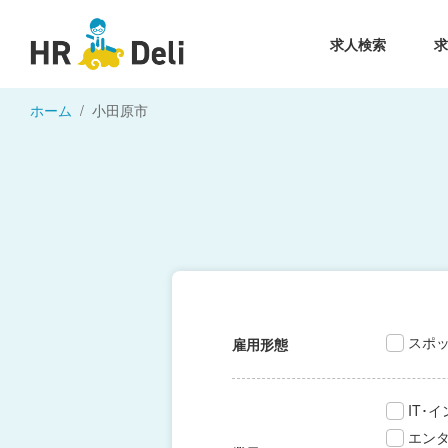
求人検索
ホーム
小田原市
スポ
雇用形態
IT･
エン