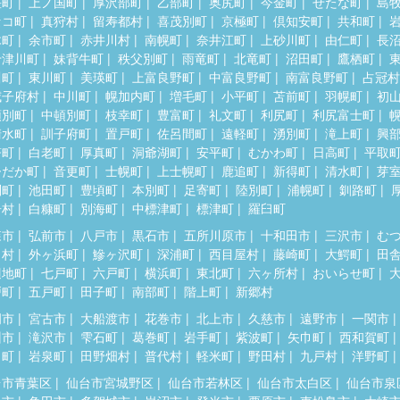
差町
上ノ国町
厚沢部町
乙部町
奥尻町
今金町
せたな町
島
セコ町
真狩村
留寿都村
喜茂別町
京極町
倶知安町
共和町
木町
余市町
赤井川村
南幌町
奈井江町
上砂川町
由仁町
長
十津川町
妹背牛町
秩父別町
雨竜町
北竜町
沼田町
鷹栖町
川町
東川町
美瑛町
上富良野町
中富良野町
南富良野町
占冠村
威子府村
中川町
幌加内町
増毛町
小平町
苫前町
羽幌町
初
頓別町
中頓別町
枝幸町
豊富町
礼文町
利尻町
利尻富士町
清水町
訓子府町
置戸町
佐呂間町
遠軽町
湧別町
滝上町
興
瞥町
白老町
厚真町
洞爺湖町
安平町
むかわ町
日高町
平取
ひだか町
音更町
士幌町
上士幌町
鹿追町
新得町
清水町
芽
別町
池田町
豊頃町
本別町
足寄町
陸別町
浦幌町
釧路町
居村
白糠町
別海町
中標津町
標津町
羅臼町
森市
弘前市
八戸市
黒石市
五所川原市
十和田市
三沢市
む
田村
外ヶ浜町
鰺ヶ沢町
深浦町
西目屋村
藤崎町
大鰐町
田
辺地町
七戸町
六戸町
横浜町
東北町
六ヶ所村
おいらせ町
戸町
五戸町
田子町
南部町
階上町
新郷村
岡市
宮古市
大船渡市
花巻市
北上市
久慈市
遠野市
一関市
州市
滝沢市
雫石町
葛巻町
岩手町
紫波町
矢巾町
西和賀町
田町
岩泉町
田野畑村
普代村
軽米町
野田村
九戸村
洋野町
台市青葉区
仙台市宮城野区
仙台市若林区
仙台市太白区
仙台市泉