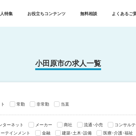
求人特集
お役立ちコンテンツ
無料相談
よくあるご
小田原市の求人一覧
ット
常勤
非常勤
当直
インターネット
メーカー
商社
流通･小売
コンサルテ
ターテインメント
金融
建築･土木･設備
医療･介護･福祉