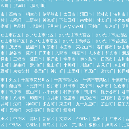
根沢町
那須町
那珂川町
橋市
高崎市
桐生市
伊勢崎市
太田市
沼田市
館林市
渋川市
東村
吉岡町
上野村
神流町
下仁田町
南牧村
甘楽町
中之条
吾妻町
片品村
川場村
昭和村
みなかみ町
玉村町
板倉町
明
いたま市西区
さいたま市北区
さいたま市大宮区
さいたま市見沼区
いたま市浦和区
さいたま市南区
さいたま市緑区
さいたま市岩槻区
父市
所沢市
飯能市
加須市
本庄市
東松山市
春日部市
狭山
加市
越谷市
蕨市
戸田市
入間市
朝霞市
志木市
和光市
新
士見市
三郷市
蓮田市
坂戸市
幸手市
鶴ヶ島市
日高市
吉川
呂山町
越生町
滑川町
嵐山町
小川町
川島町
吉見町
鳩山町
鹿野町
東秩父村
美里町
神川町
上里町
寄居町
宮代町
杉戸
葉市中央区
千葉市花見川区
千葉市稲毛区
千葉市若葉区
千葉市緑
橋市
館山市
木更津市
松戸市
野田市
茂原市
成田市
佐倉市
浦市
市原市
流山市
八千代市
我孫子市
鴨川市
鎌ケ谷市
君
ケ浦市
八街市
印西市
白井市
富里市
南房総市
匝瑳市
香取
々井町
栄町
神崎町
多古町
東庄町
九十九里町
芝山町
横芝
柄町
長南町
大多喜町
御宿町
鋸南町
代田区
中央区
港区
新宿区
文京区
台東区
墨田区
江東区
谷区
中野区
杉並区
豊島区
北区
荒川区
板橋区
練馬区
足