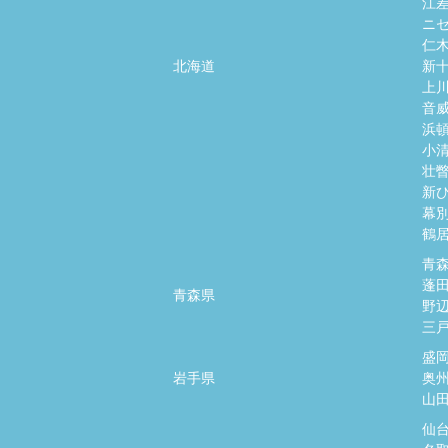
江
ニ
仁
北海道
新
上
音
浜
小
壮
新
幕
鶴
青
蓬
青森県
野
三
盛
岩手県
奥
山
仙