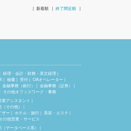
|
新着順
|
終了間近順
|
経理・会計・財務・英文経理
訳
秘書
受付
OAオペレーター
金融事務（銀行）
金融事務（証券）
その他オフィスワーク・事務
営業アシスタント
売（その他）
イザー
ホテル・旅行
美容・エステ
その他営業・サービス
SE（データベース系）