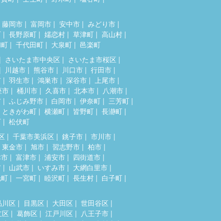
藤岡市
富岡市
安中市
みどり市
町
長野原町
嬬恋村
草津町
高山村
和町
千代田町
大泉町
邑楽町
さいたま市中央区
さいたま市桜区
川越市
熊谷市
川口市
行田市
市
羽生市
鴻巣市
深谷市
上尾市
座市
桶川市
久喜市
北本市
八潮市
市
ふじみ野市
白岡市
伊奈町
三芳町
ときがわ町
横瀬町
皆野町
長瀞町
町
松伏町
区
千葉市美浜区
銚子市
市川市
東金市
旭市
習志野市
柏市
津市
富津市
浦安市
四街道市
市
山武市
いすみ市
大網白里市
光町
一宮町
睦沢町
長生村
白子町
品川区
目黒区
大田区
世田谷区
立区
葛飾区
江戸川区
八王子市