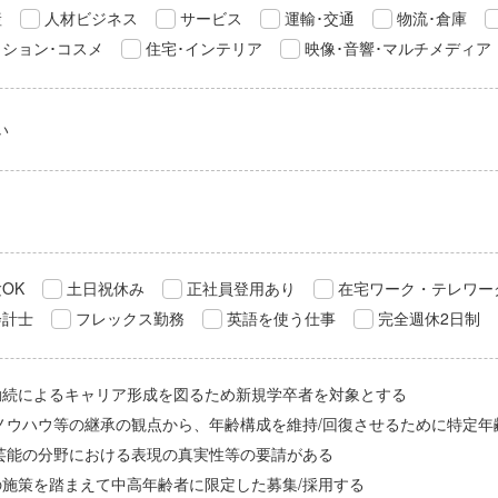
産
人材ビジネス
サービス
運輸･交通
物流･倉庫
ション･コスメ
住宅･インテリア
映像･音響･マルチメディア
い
OK
土日祝休み
正社員登用あり
在宅ワーク・テレワー
会計士
フレックス勤務
英語を使う仕事
完全週休2日制
勤続によるキャリア形成を図るため新規学卒者を対象とする
/ノウハウ等の継承の観点から、年齢構成を維持/回復させるために特定年
/芸能の分野における表現の真実性等の要請がある
の施策を踏まえて中高年齢者に限定した募集/採用する