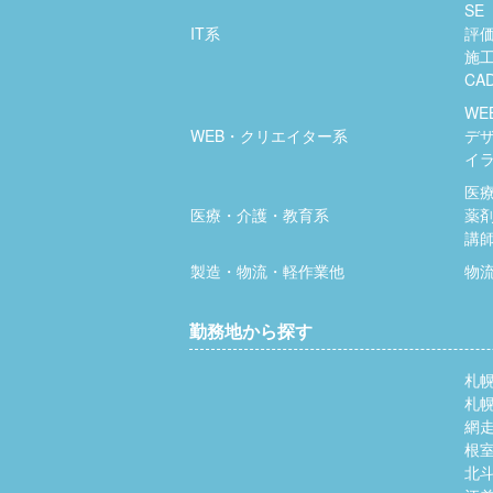
SE
IT系
評
施
CA
WE
WEB・クリエイター系
デ
イ
医
医療・介護・教育系
薬
講
製造・物流・軽作業他
物
勤務地から探す
札
札
網
根
北