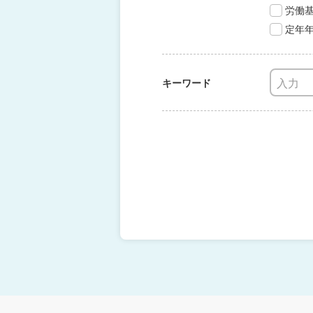
労働
定年
キーワード