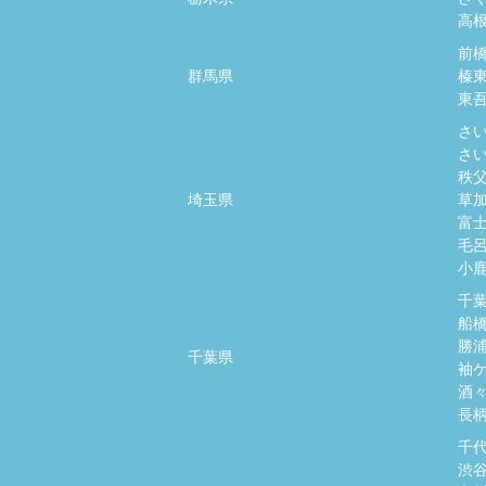
高
前
群馬県
榛
東
さ
さ
秩
埼玉県
草
富
毛
小
千
船
勝
千葉県
袖
酒
長
千
渋