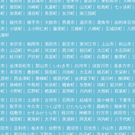
取市
角田市
多賀城市
岩沼市
登米市
栗原市
東松島市
大崎
田町
柴田町
川崎町
丸森町
亘理町
山元町
松島町
七ヶ浜町
麻町
加美町
涌谷町
美里町
女川町
南三陸町
田市
能代市
横手市
大館市
男鹿市
湯沢市
鹿角市
由利本荘
北市
小坂町
上小阿仁村
藤里町
三種町
八峰町
五城目町
八
成瀬村
形市
米沢市
鶴岡市
酒田市
新庄市
寒河江市
上山市
村山市
陽市
山辺町
中山町
河北町
西川町
朝日町
大江町
大石田町
蔵村
鮭川村
戸沢村
高畠町
川西町
小国町
白鷹町
飯豊町
島市
会津若松市
郡山市
いわき市
白河市
須賀川市
喜多方市
達市
本宮市
桑折町
国見町
川俣町
大玉村
鏡石町
天栄村
塩原村
西会津町
磐梯町
猪苗代町
会津坂下町
湯川村
柳津町
郷村
泉崎村
中島村
矢吹町
棚倉町
矢祭町
塙町
鮫川村
石
春町
小野町
広野町
楢葉町
富岡町
川内村
大熊町
双葉町
戸市
日立市
土浦市
古河市
石岡市
結城市
龍ケ崎市
下妻市
間市
取手市
牛久市
つくば市
ひたちなか市
鹿嶋市
潮来市
東市
稲敷市
かすみがうら市
桜川市
神栖市
行方市
鉾田市
洗町
城里町
東海村
大子町
美浦村
阿見町
河内町
八千代町
都宮市
足利市
栃木市
佐野市
鹿沼市
日光市
小山市
真岡市
くら市
那須烏山市
下野市
上三川町
益子町
茂木町
市貝町