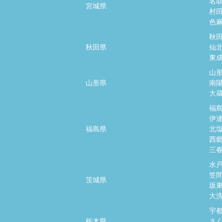
名
宮城県
村
色
秋
秋田県
仙
東
山
山形県
南
大
福
伊
福島県
北
西
三
水
笠
茨城県
坂
大
宇
栃木県
さ