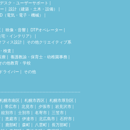
デスク・ユーザーサポート
ター
設計（建築・土木・設備）
AD（電気・電子・機械）
正
映像・音響
DTPオペレーター
住宅・インテリア）
オフィス設計
その他クリエイティブ系
・検査
医療
養護教諭・保育士・幼稚園事務
その他教育・学校
ドライバー
その他
札幌市南区
札幌市西区
札幌市厚別区
帯広市
北見市
夕張市
岩見沢市
紋別市
士別市
名寄市
三笠市
市
恵庭市
伊達市
北広島市
石狩市
町
鹿部町
森町
八雲町
長万部町