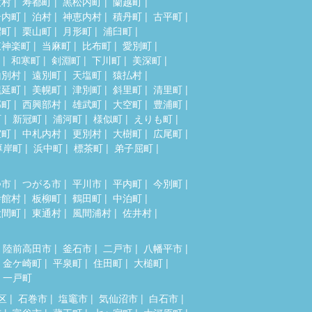
牧村
寿都町
黒松内町
蘭越町
岩内町
泊村
神恵内村
積丹町
古平町
沼町
栗山町
月形町
浦臼町
東神楽町
当麻町
比布町
愛別町
和寒町
剣淵町
下川町
美深町
山別村
遠別町
天塩町
猿払村
幌延町
美幌町
津別町
斜里町
清里町
部町
西興部村
雄武町
大空町
豊浦町
町
新冠町
浦河町
様似町
えりも町
室町
中札内村
更別村
大樹町
広尾町
厚岸町
浜中町
標茶町
弟子屈町
つ市
つがる市
平川市
平内町
今別町
舎館村
板柳町
鶴田町
中泊町
大間町
東通村
風間浦村
佐井村
陸前高田市
釜石市
二戸市
八幡平市
金ケ崎町
平泉町
住田町
大槌町
一戸町
区
石巻市
塩竈市
気仙沼市
白石市