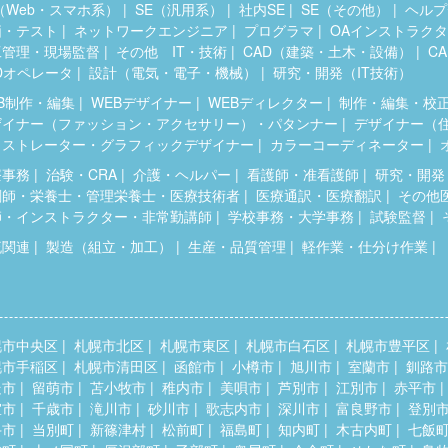
（Web・スマホ系）
SE（汎用系）
社内SE
SE（その他）
ヘルプ
価・テスト
ネットワークエンジニア
プログラマ
OAインストラク
工管理・現場監督
その他 IT・技術
CAD（建築・土木・設備）
C
Dオペレータ
設計（電気・電子・機械）
研究・開発（IT技術）
B制作・編集
WEBデザイナー
WEBディレクター
制作・編集・校
ザイナー（ファッション・アクセサリー）・パタンナー
デザイナー（
ラストレーター・グラフィックデザイナー
カラーコーディネーター
療事務
治験・CRA
介護・ヘルパー
看護師・准看護師
研究・開発
剤師・栄養士・管理栄養士・医療技術者
医療通訳・医療翻訳
その他
師・インストラクター・非常勤講師
学校事務・大学事務
試験監督
流関連
製造（組立・加工）
生産・品質管理
軽作業・仕分け作業
幌市中央区
札幌市北区
札幌市東区
札幌市白石区
札幌市豊平区
幌市手稲区
札幌市清田区
函館市
小樽市
旭川市
室蘭市
釧路市
走市
留萌市
苫小牧市
稚内市
美唄市
芦別市
江別市
赤平市
室市
千歳市
滝川市
砂川市
歌志内市
深川市
富良野市
登別
斗市
当別町
新篠津村
松前町
福島町
知内町
木古内町
七飯