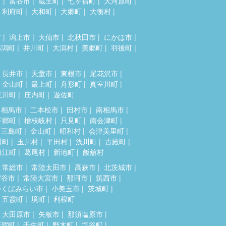
市
富谷市
蔵王町
七ヶ宿町
大河原町
利府町
大和町
大郷町
大衡村
市
潟上市
大仙市
北秋田市
にかほ市
郎潟町
井川町
大潟村
美郷町
羽後町
長井市
天童市
東根市
尾花沢市
金山町
最上町
舟形町
真室川町
三川町
庄内町
遊佐町
相馬市
二本松市
田村市
南相馬市
下郷町
檜枝岐村
只見町
南会津町
三島町
金山町
昭和村
会津美里町
川町
玉川村
平田村
浅川町
古殿町
浪江町
葛尾村
新地町
飯舘村
常総市
常陸太田市
高萩市
北茨城市
守谷市
常陸大宮市
那珂市
筑西市
つくばみらい市
小美玉市
茨城町
五霞町
境町
利根町
大田原市
矢板市
那須塩原市
芳賀町
壬生町
野木町
塩谷町