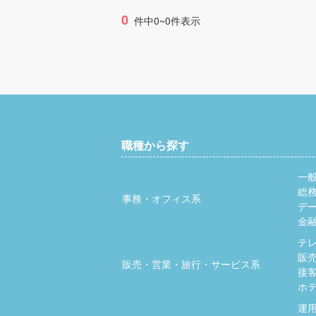
0
件中0~0件表示
職種から探す
一
総
事務・オフィス系
デ
金
テ
販
販売・営業・旅行・サービス系
接
ホ
運