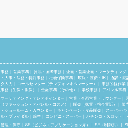
般事務
営業事務
貿易・国際事務
企画・営業企画・マーケティング
務・人事・法務・特許事務
社会保険事務
広報・宣伝・IR
通訳・翻
ータ入力
コールセンター（テレフォンオペレーター）
事務的軽作業
融事務（生保・損保）
金融事務（その他）
学校事務
アパレル事務
レマーケティング・テレアポインター
営業・企画営業・ラウンダー
売（ファッション・アパレル・コスメ）
販売（家電・携帯電話）
販
客・ショールーム・カウンター
キャンペーン・食品販売
スーパーバ
テル・ブライダル
航空
コンビニ・スーパー
パチンコ・スロット
用管理・保守
SE（ビジネスアプリケーション系）
SE（制御系）