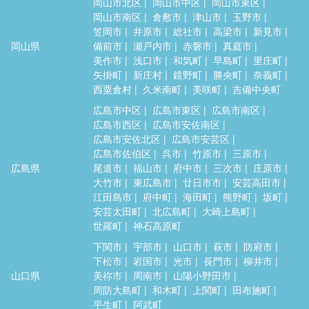
岡山市北区
岡山市中区
岡山市東区
岡山市南区
倉敷市
津山市
玉野市
笠岡市
井原市
総社市
高梁市
新見市
岡山県
備前市
瀬戸内市
赤磐市
真庭市
美作市
浅口市
和気町
早島町
里庄町
矢掛町
新庄村
鏡野町
勝央町
奈義町
西粟倉村
久米南町
美咲町
吉備中央町
広島市中区
広島市東区
広島市南区
広島市西区
広島市安佐南区
広島市安佐北区
広島市安芸区
広島市佐伯区
呉市
竹原市
三原市
広島県
尾道市
福山市
府中市
三次市
庄原市
大竹市
東広島市
廿日市市
安芸高田市
江田島市
府中町
海田町
熊野町
坂町
安芸太田町
北広島町
大崎上島町
世羅町
神石高原町
下関市
宇部市
山口市
萩市
防府市
下松市
岩国市
光市
長門市
柳井市
山口県
美祢市
周南市
山陽小野田市
周防大島町
和木町
上関町
田布施町
平生町
阿武町