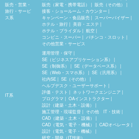
販売・営業・
販売（家電・携帯電話）
販売（その他）
旅行・サービ
接客・ショールーム・カウンター
ス系
キャンペーン・食品販売
スーパーバイザー
ホテル・旅行
美容・エステ
ホテル・ブライダル
航空
コンビニ・スーパー
パチンコ・スロット
その他営業・サービス
運用管理・保守
SE（ビジネスアプリケーション系）
SE（制御系）
SE（データベース系）
SE（Web・スマホ系）
SE（汎用系）
社内SE
SE（その他）
ヘルプデスク・ユーザーサポート
評価・テスト
ネットワークエンジニア
IT系
プログラマ
OAインストラクター
設計（建築・土木・設備）
施工管理・現場監督
その他 IT・技術
CAD（建築・土木・設備）
CAD（電気・電子・機械）
CADオペレータ
設計（電気・電子・機械）
研究・開発（IT技術）