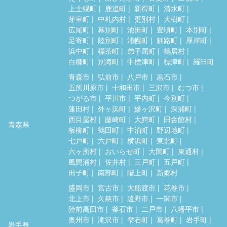
上士幌町
鹿追町
新得町
清水町
芽室町
中札内村
更別村
大樹町
広尾町
幕別町
池田町
豊頃町
本別町
足寄町
陸別町
浦幌町
釧路町
厚岸町
浜中町
標茶町
弟子屈町
鶴居村
白糠町
別海町
中標津町
標津町
羅臼町
青森市
弘前市
八戸市
黒石市
五所川原市
十和田市
三沢市
むつ市
つがる市
平川市
平内町
今別町
蓬田村
外ヶ浜町
鰺ヶ沢町
深浦町
西目屋村
藤崎町
大鰐町
田舎館村
青森県
板柳町
鶴田町
中泊町
野辺地町
七戸町
六戸町
横浜町
東北町
六ヶ所村
おいらせ町
大間町
東通村
風間浦村
佐井村
三戸町
五戸町
田子町
南部町
階上町
新郷村
盛岡市
宮古市
大船渡市
花巻市
北上市
久慈市
遠野市
一関市
陸前高田市
釜石市
二戸市
八幡平市
奥州市
滝沢市
雫石町
葛巻町
岩手町
岩手県