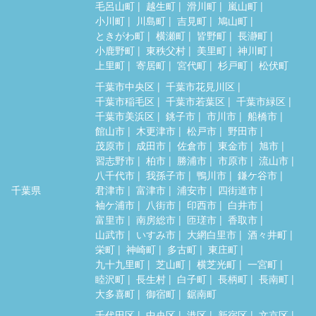
毛呂山町
越生町
滑川町
嵐山町
小川町
川島町
吉見町
鳩山町
ときがわ町
横瀬町
皆野町
長瀞町
小鹿野町
東秩父村
美里町
神川町
上里町
寄居町
宮代町
杉戸町
松伏町
千葉市中央区
千葉市花見川区
千葉市稲毛区
千葉市若葉区
千葉市緑区
千葉市美浜区
銚子市
市川市
船橋市
館山市
木更津市
松戸市
野田市
茂原市
成田市
佐倉市
東金市
旭市
習志野市
柏市
勝浦市
市原市
流山市
八千代市
我孫子市
鴨川市
鎌ケ谷市
千葉県
君津市
富津市
浦安市
四街道市
袖ケ浦市
八街市
印西市
白井市
富里市
南房総市
匝瑳市
香取市
山武市
いすみ市
大網白里市
酒々井町
栄町
神崎町
多古町
東庄町
九十九里町
芝山町
横芝光町
一宮町
睦沢町
長生村
白子町
長柄町
長南町
大多喜町
御宿町
鋸南町
千代田区
中央区
港区
新宿区
文京区