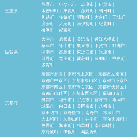
熊野市
いなべ市
志摩市
伊賀市
三重県
木曽岬町
東員町
菰野町
朝日町
川越町
多気町
明和町
大台町
玉城町
度会町
大紀町
南伊勢町
紀北町
御浜町
紀宝町
大津市
彦根市
長浜市
近江八幡市
草津市
守山市
栗東市
甲賀市
野洲市
滋賀県
湖南市
高島市
東近江市
米原市
日野町
竜王町
愛荘町
豊郷町
甲良町
多賀町
京都市北区
京都市上京区
京都市左京区
京都市中京区
京都市東山区
京都市下京区
京都市南区
京都市右京区
京都市伏見区
京都市山科区
京都市西京区
福知山市
舞鶴市
綾部市
宇治市
宮津市
亀岡市
京都府
城陽市
向日市
長岡京市
八幡市
京田辺市
京丹後市
南丹市
木津川市
大山崎町
久御山町
井手町
宇治田原町
笠置町
和束町
精華町
南山城村
京丹波町
伊根町
与謝野町