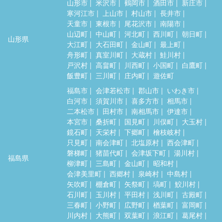
山形市
米沢市
鶴岡市
酒田市
新庄市
寒河江市
上山市
村山市
長井市
天童市
東根市
尾花沢市
南陽市
山辺町
中山町
河北町
西川町
朝日町
山形県
大江町
大石田町
金山町
最上町
舟形町
真室川町
大蔵村
鮭川村
戸沢村
高畠町
川西町
小国町
白鷹町
飯豊町
三川町
庄内町
遊佐町
福島市
会津若松市
郡山市
いわき市
白河市
須賀川市
喜多方市
相馬市
二本松市
田村市
南相馬市
伊達市
本宮市
桑折町
国見町
川俣町
大玉村
鏡石町
天栄村
下郷町
檜枝岐村
只見町
南会津町
北塩原村
西会津町
磐梯町
猪苗代町
会津坂下町
湯川村
福島県
柳津町
三島町
金山町
昭和村
会津美里町
西郷村
泉崎村
中島村
矢吹町
棚倉町
矢祭町
塙町
鮫川村
石川町
玉川村
平田村
浅川町
古殿町
三春町
小野町
広野町
楢葉町
富岡町
川内村
大熊町
双葉町
浪江町
葛尾村