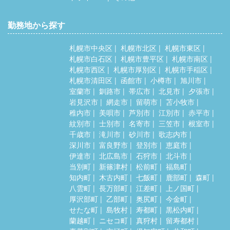
勤務地から探す
札幌市中央区
札幌市北区
札幌市東区
札幌市白石区
札幌市豊平区
札幌市南区
札幌市西区
札幌市厚別区
札幌市手稲区
札幌市清田区
函館市
小樽市
旭川市
室蘭市
釧路市
帯広市
北見市
夕張市
岩見沢市
網走市
留萌市
苫小牧市
稚内市
美唄市
芦別市
江別市
赤平市
紋別市
士別市
名寄市
三笠市
根室市
千歳市
滝川市
砂川市
歌志内市
深川市
富良野市
登別市
恵庭市
伊達市
北広島市
石狩市
北斗市
当別町
新篠津村
松前町
福島町
知内町
木古内町
七飯町
鹿部町
森町
八雲町
長万部町
江差町
上ノ国町
厚沢部町
乙部町
奥尻町
今金町
せたな町
島牧村
寿都町
黒松内町
蘭越町
ニセコ町
真狩村
留寿都村