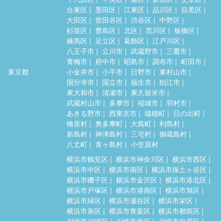
台東区
墨田区
江東区
品川区
目黒区
大田区
世田谷区
渋谷区
中野区
杉並区
豊島区
北区
荒川区
板橋区
練馬区
足立区
葛飾区
江戸川区
八王子市
立川市
武蔵野市
三鷹市
青梅市
府中市
昭島市
調布市
町田市
東京都
小金井市
小平市
日野市
東村山市
国分寺市
国立市
福生市
狛江市
東大和市
清瀬市
東久留米市
武蔵村山市
多摩市
稲城市
羽村市
あきる野市
西東京市
瑞穂町
日の出町
檜原村
奥多摩町
大島町
利島村
新島村
神津島村
三宅村
御蔵島村
八丈町
青ヶ島村
小笠原村
横浜市鶴見区
横浜市神奈川区
横浜市西区
横浜市中区
横浜市南区
横浜市保土ヶ谷区
横浜市磯子区
横浜市金沢区
横浜市港北区
横浜市戸塚区
横浜市港南区
横浜市旭区
横浜市緑区
横浜市瀬谷区
横浜市栄区
横浜市泉区
横浜市青葉区
横浜市都筑区
川崎市川崎区
川崎市幸区
川崎市中原区