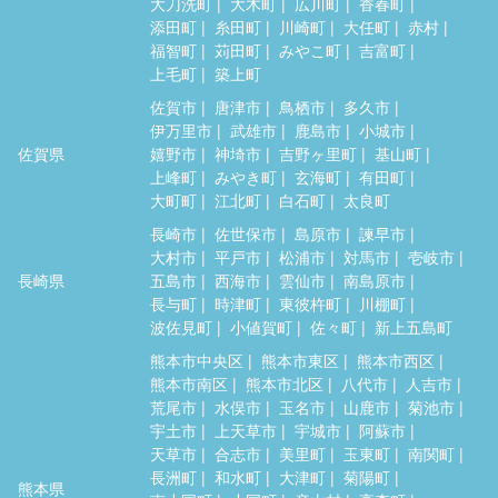
大刀洗町
大木町
広川町
香春町
添田町
糸田町
川崎町
大任町
赤村
福智町
苅田町
みやこ町
吉富町
上毛町
築上町
佐賀市
唐津市
鳥栖市
多久市
伊万里市
武雄市
鹿島市
小城市
佐賀県
嬉野市
神埼市
吉野ヶ里町
基山町
上峰町
みやき町
玄海町
有田町
大町町
江北町
白石町
太良町
長崎市
佐世保市
島原市
諫早市
大村市
平戸市
松浦市
対馬市
壱岐市
長崎県
五島市
西海市
雲仙市
南島原市
長与町
時津町
東彼杵町
川棚町
波佐見町
小値賀町
佐々町
新上五島町
熊本市中央区
熊本市東区
熊本市西区
熊本市南区
熊本市北区
八代市
人吉市
荒尾市
水俣市
玉名市
山鹿市
菊池市
宇土市
上天草市
宇城市
阿蘇市
天草市
合志市
美里町
玉東町
南関町
長洲町
和水町
大津町
菊陽町
熊本県