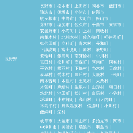
長野市
松本市
上田市
岡谷市
飯田市
諏訪市
須坂市
小諸市
伊那市
駒ヶ根市
中野市
大町市
飯山市
茅野市
塩尻市
佐久市
千曲市
東御市
安曇野市
小海町
川上村
南牧村
南相木村
北相木村
佐久穂町
軽井沢町
御代田町
立科町
青木村
長和町
下諏訪町
富士見町
原村
辰野町
箕輪町
飯島町
南箕輪村
中川村
長野県
宮田村
松川町
高森町
阿南町
阿智村
平谷村
根羽村
下條村
売木村
天龍村
泰阜村
喬木村
豊丘村
大鹿村
上松町
南木曽町
木祖村
王滝村
大桑村
木曽町
麻績村
生坂村
山形村
朝日村
筑北村
池田町
松川村
白馬村
小谷村
坂城町
小布施町
高山村
山ノ内町
木島平村
野沢温泉村
信濃町
小川村
飯綱町
栄村
岐阜市
大垣市
高山市
多治見市
関市
中津川市
美濃市
瑞浪市
羽島市
恵那市
美濃加茂市
土岐市
各務原市