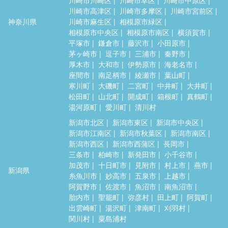
川崎市高津区
川崎市多摩区
川崎市宮前区
神奈川県
川崎市麻生区
相模原市緑区
相模原市中央区
相模原市南区
横須賀市
平塚市
鎌倉市
藤沢市
小田原市
茅ヶ崎市
逗子市
三浦市
秦野市
厚木市
大和市
伊勢原市
海老名市
座間市
南足柄市
綾瀬市
葉山町
寒川町
大磯町
二宮町
中井町
大井町
松田町
山北町
開成町
箱根町
真鶴町
湯河原町
愛川町
清川村
新潟市北区
新潟市東区
新潟市中央区
新潟市江南区
新潟市秋葉区
新潟市南区
新潟市西区
新潟市西蒲区
長岡市
三条市
柏崎市
新発田市
小千谷市
加茂市
十日町市
見附市
村上市
燕市
新潟県
糸魚川市
妙高市
五泉市
上越市
阿賀野市
佐渡市
魚沼市
南魚沼市
胎内市
聖籠町
弥彦村
田上町
阿賀町
出雲崎町
湯沢町
津南町
刈羽村
関川村
粟島浦村