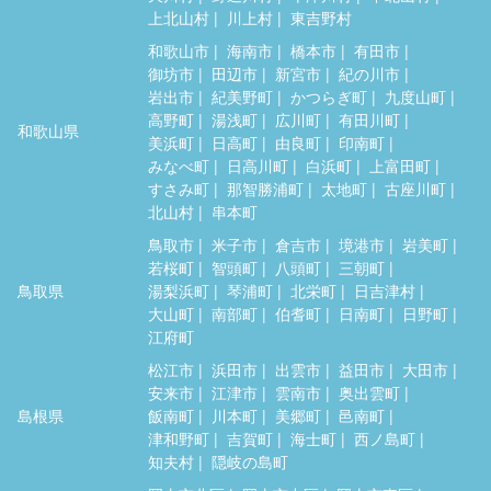
上北山村
川上村
東吉野村
和歌山市
海南市
橋本市
有田市
御坊市
田辺市
新宮市
紀の川市
岩出市
紀美野町
かつらぎ町
九度山町
高野町
湯浅町
広川町
有田川町
和歌山県
美浜町
日高町
由良町
印南町
みなべ町
日高川町
白浜町
上富田町
すさみ町
那智勝浦町
太地町
古座川町
北山村
串本町
鳥取市
米子市
倉吉市
境港市
岩美町
若桜町
智頭町
八頭町
三朝町
鳥取県
湯梨浜町
琴浦町
北栄町
日吉津村
大山町
南部町
伯耆町
日南町
日野町
江府町
松江市
浜田市
出雲市
益田市
大田市
安来市
江津市
雲南市
奥出雲町
島根県
飯南町
川本町
美郷町
邑南町
津和野町
吉賀町
海士町
西ノ島町
知夫村
隠岐の島町