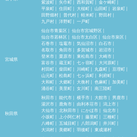
紫波町
矢巾町
西和賀町
金ケ崎町
平泉町
住田町
大槌町
山田町
岩泉町
田野畑村
普代村
軽米町
野田村
九戸村
洋野町
一戸町
仙台市青葉区
仙台市宮城野区
仙台市若林区
仙台市太白区
仙台市泉区
石巻市
塩竈市
気仙沼市
白石市
名取市
角田市
多賀城市
岩沼市
登米市
栗原市
東松島市
大崎市
宮城県
富谷市
蔵王町
七ヶ宿町
大河原町
村田町
柴田町
川崎町
丸森町
亘理町
山元町
松島町
七ヶ浜町
利府町
大和町
大郷町
大衡村
色麻町
加美町
涌谷町
美里町
女川町
南三陸町
秋田市
能代市
横手市
大館市
男鹿市
湯沢市
鹿角市
由利本荘市
潟上市
大仙市
北秋田市
にかほ市
仙北市
秋田県
小坂町
上小阿仁村
藤里町
三種町
八峰町
五城目町
八郎潟町
井川町
大潟村
美郷町
羽後町
東成瀬村