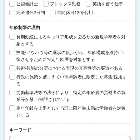
公認会計士
フレックス勤務
英語を使う仕事
完全週休2日制
年間休日120日以上
年齢制限の理由
長期勤続によるキャリア形成を図るため新規学卒者を対
象とする
技能/ノウハウ等の継承の観点から、年齢構成を維持/回
復させるために特定年齢層を対象とする
芸術/芸能の分野における表現の真実性等の要請がある
行政の施策を踏まえて中高年齢者に限定した募集/採用す
る
労働基準法等の法令により、特定の年齢層の労働者の就
業等が禁止/制限されている
定年年齢を上限として当該上限年齢未満の労働者を対象
とする
キーワード