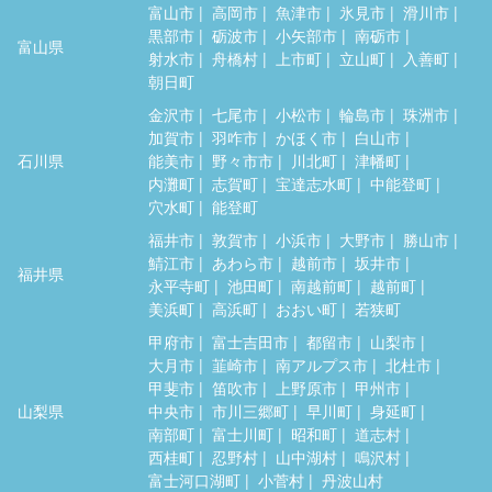
富山市
高岡市
魚津市
氷見市
滑川市
黒部市
砺波市
小矢部市
南砺市
富山県
射水市
舟橋村
上市町
立山町
入善町
朝日町
金沢市
七尾市
小松市
輪島市
珠洲市
加賀市
羽咋市
かほく市
白山市
石川県
能美市
野々市市
川北町
津幡町
内灘町
志賀町
宝達志水町
中能登町
穴水町
能登町
福井市
敦賀市
小浜市
大野市
勝山市
鯖江市
あわら市
越前市
坂井市
福井県
永平寺町
池田町
南越前町
越前町
美浜町
高浜町
おおい町
若狭町
甲府市
富士吉田市
都留市
山梨市
大月市
韮崎市
南アルプス市
北杜市
甲斐市
笛吹市
上野原市
甲州市
山梨県
中央市
市川三郷町
早川町
身延町
南部町
富士川町
昭和町
道志村
西桂町
忍野村
山中湖村
鳴沢村
富士河口湖町
小菅村
丹波山村