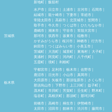
新地町
飯舘村
水戸市
日立市
土浦市
古河市
石岡市
結城市
龍ケ崎市
下妻市
常総市
常陸太田市
高萩市
北茨城市
笠間市
取手市
牛久市
つくば市
ひたちなか市
鹿嶋市
潮来市
守谷市
常陸大宮市
茨城県
那珂市
筑西市
坂東市
稲敷市
かすみがうら市
桜川市
神栖市
行方市
鉾田市
つくばみらい市
小美玉市
茨城町
大洗町
城里町
東海村
大子町
美浦村
阿見町
河内町
八千代町
五霞町
境町
利根町
宇都宮市
足利市
栃木市
佐野市
鹿沼市
日光市
小山市
真岡市
大田原市
矢板市
那須塩原市
さくら市
栃木県
那須烏山市
下野市
上三川町
益子町
茂木町
市貝町
芳賀町
壬生町
野木町
塩谷町
高根沢町
那須町
那珂川町
前橋市
高崎市
桐生市
伊勢崎市
太田市
沼田市
館林市
渋川市
藤岡市