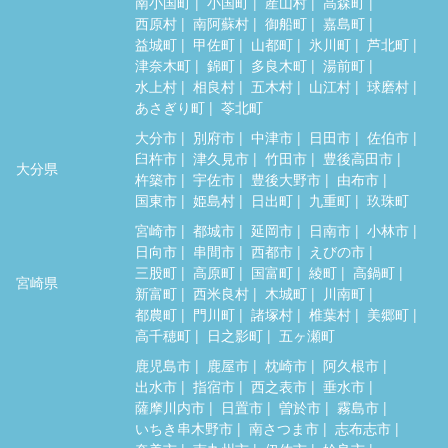
南小国町
小国町
産山村
高森町
西原村
南阿蘇村
御船町
嘉島町
益城町
甲佐町
山都町
氷川町
芦北町
津奈木町
錦町
多良木町
湯前町
水上村
相良村
五木村
山江村
球磨村
あさぎり町
苓北町
大分市
別府市
中津市
日田市
佐伯市
臼杵市
津久見市
竹田市
豊後高田市
大分県
杵築市
宇佐市
豊後大野市
由布市
国東市
姫島村
日出町
九重町
玖珠町
宮崎市
都城市
延岡市
日南市
小林市
日向市
串間市
西都市
えびの市
三股町
高原町
国富町
綾町
高鍋町
宮崎県
新富町
西米良村
木城町
川南町
都農町
門川町
諸塚村
椎葉村
美郷町
高千穂町
日之影町
五ヶ瀬町
鹿児島市
鹿屋市
枕崎市
阿久根市
出水市
指宿市
西之表市
垂水市
薩摩川内市
日置市
曽於市
霧島市
いちき串木野市
南さつま市
志布志市