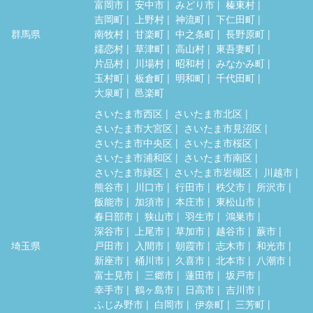
富岡市
安中市
みどり市
榛東村
吉岡町
上野村
神流町
下仁田町
群馬県
南牧村
甘楽町
中之条町
長野原町
嬬恋村
草津町
高山村
東吾妻町
片品村
川場村
昭和村
みなかみ町
玉村町
板倉町
明和町
千代田町
大泉町
邑楽町
さいたま市西区
さいたま市北区
さいたま市大宮区
さいたま市見沼区
さいたま市中央区
さいたま市桜区
さいたま市浦和区
さいたま市南区
さいたま市緑区
さいたま市岩槻区
川越市
熊谷市
川口市
行田市
秩父市
所沢市
飯能市
加須市
本庄市
東松山市
春日部市
狭山市
羽生市
鴻巣市
深谷市
上尾市
草加市
越谷市
蕨市
埼玉県
戸田市
入間市
朝霞市
志木市
和光市
新座市
桶川市
久喜市
北本市
八潮市
富士見市
三郷市
蓮田市
坂戸市
幸手市
鶴ヶ島市
日高市
吉川市
ふじみ野市
白岡市
伊奈町
三芳町