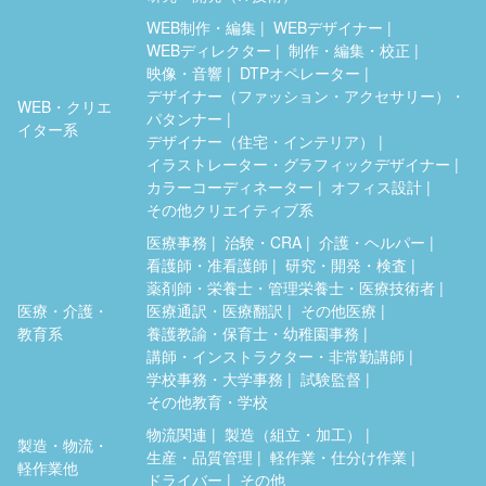
WEB制作・編集
WEBデザイナー
WEBディレクター
制作・編集・校正
映像・音響
DTPオペレーター
デザイナー（ファッション・アクセサリー）・
WEB・クリエ
パタンナー
イター系
デザイナー（住宅・インテリア）
イラストレーター・グラフィックデザイナー
カラーコーディネーター
オフィス設計
その他クリエイティブ系
医療事務
治験・CRA
介護・ヘルパー
看護師・准看護師
研究・開発・検査
薬剤師・栄養士・管理栄養士・医療技術者
医療・介護・
医療通訳・医療翻訳
その他医療
教育系
養護教諭・保育士・幼稚園事務
講師・インストラクター・非常勤講師
学校事務・大学事務
試験監督
その他教育・学校
物流関連
製造（組立・加工）
製造・物流・
生産・品質管理
軽作業・仕分け作業
軽作業他
ドライバー
その他