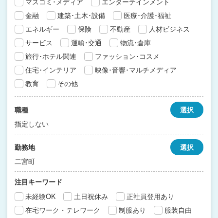
マスコミ･メディア
エンターテインメント
金融
建築･土木･設備
医療･介護･福祉
エネルギー
保険
不動産
人材ビジネス
サービス
運輸･交通
物流･倉庫
旅行･ホテル関連
ファッション･コスメ
住宅･インテリア
映像･音響･マルチメディア
教育
その他
職種
選択
指定しない
勤務地
選択
二宮町
注目キーワード
未経験OK
土日祝休み
正社員登用あり
在宅ワーク・テレワーク
制服あり
服装自由