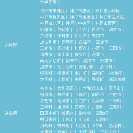
千早赤阪村
神戸市東灘区
神戸市灘区
神戸市兵庫区
神戸市長田区
神戸市須磨区
神戸市垂水区
神戸市北区
神戸市中央区
神戸市西区
姫路市
尼崎市
明石市
西宮市
洲本市
芦屋市
伊丹市
相生市
豊岡市
加古川市
赤穂市
西脇市
宝塚市
兵庫県
三木市
高砂市
川西市
小野市
三田市
加西市
篠山市
養父市
丹波市
南あわじ市
朝来市
淡路市
宍粟市
加東市
たつの市
猪名川町
多可町
稲美町
播磨町
市川町
福崎町
神河町
太子町
上郡町
佐用町
香美町
新温泉町
奈良市
大和高田市
大和郡山市
天理市
橿原市
桜井市
五條市
御所市
生駒市
香芝市
葛城市
宇陀市
山添村
平群町
三郷町
斑鳩町
安堵町
川西町
三宅町
奈良県
田原本町
曽爾村
御杖村
高取町
明日香村
上牧町
王寺町
広陵町
河合町
吉野町
大淀町
下市町
黒滝村
天川村
野迫川村
十津川村
下北山村