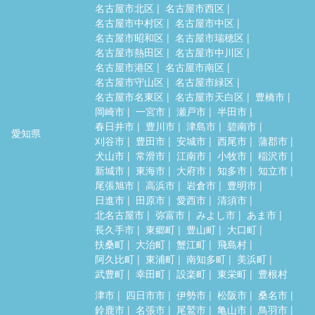
名古屋市北区
名古屋市西区
名古屋市中村区
名古屋市中区
名古屋市昭和区
名古屋市瑞穂区
名古屋市熱田区
名古屋市中川区
名古屋市港区
名古屋市南区
名古屋市守山区
名古屋市緑区
名古屋市名東区
名古屋市天白区
豊橋市
岡崎市
一宮市
瀬戸市
半田市
春日井市
豊川市
津島市
碧南市
愛知県
刈谷市
豊田市
安城市
西尾市
蒲郡市
犬山市
常滑市
江南市
小牧市
稲沢市
新城市
東海市
大府市
知多市
知立市
尾張旭市
高浜市
岩倉市
豊明市
日進市
田原市
愛西市
清須市
北名古屋市
弥富市
みよし市
あま市
長久手市
東郷町
豊山町
大口町
扶桑町
大治町
蟹江町
飛島村
阿久比町
東浦町
南知多町
美浜町
武豊町
幸田町
設楽町
東栄町
豊根村
津市
四日市市
伊勢市
松阪市
桑名市
鈴鹿市
名張市
尾鷲市
亀山市
鳥羽市