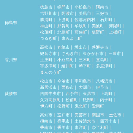
徳島市
鳴門市
小松島市
阿南市
吉野川市
阿波市
美馬市
三好市
勝浦町
上勝町
佐那河内村
石井町
徳島県
神山町
那賀町
牟岐町
美波町
海陽町
松茂町
北島町
藍住町
板野町
上板町
つるぎ町
東みよし町
高松市
丸亀市
坂出市
善通寺市
観音寺市
さぬき市
東かがわ市
三豊市
香川県
土庄町
小豆島町
三木町
直島町
宇多津町
綾川町
琴平町
多度津町
まんのう町
松山市
今治市
宇和島市
八幡浜市
新居浜市
西条市
大洲市
伊予市
愛媛県
四国中央市
西予市
東温市
上島町
久万高原町
松前町
砥部町
内子町
伊方町
松野町
鬼北町
愛南町
高知市
室戸市
安芸市
南国市
土佐市
須崎市
宿毛市
土佐清水市
四万十市
香南市
香美市
東洋町
奈半利町