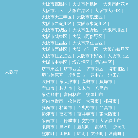
大阪市都島区
大阪市福島区
大阪市此花区
大阪市西区
大阪市港区
大阪市大正区
大阪市天王寺区
大阪市浪速区
大阪市西淀川区
大阪市東淀川区
大阪市東成区
大阪市生野区
大阪市旭区
大阪市城東区
大阪市阿倍野区
大阪市住吉区
大阪市東住吉区
大阪市西成区
大阪市淀川区
大阪市鶴見区
大阪市住之江区
大阪市平野区
大阪市北区
大阪市中央区
堺市堺区
堺市中区
堺市東区
堺市西区
堺市南区
堺市北区
大阪府
堺市美原区
岸和田市
豊中市
池田市
吹田市
泉大津市
高槻市
貝塚市
守口市
枚方市
茨木市
八尾市
泉佐野市
富田林市
寝屋川市
河内長野市
松原市
大東市
和泉市
箕面市
柏原市
羽曳野市
門真市
摂津市
高石市
藤井寺市
東大阪市
泉南市
四條畷市
交野市
大阪狭山市
阪南市
島本町
豊能町
能勢町
忠岡町
熊取町
田尻町
岬町
太子町
河南町