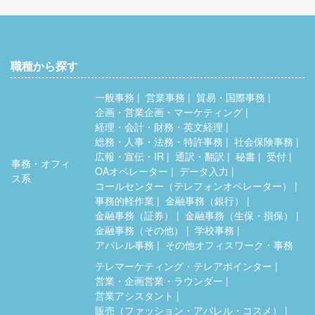
職種から探す
一般事務
営業事務
貿易・国際事務
企画・営業企画・マーケティング
経理・会計・財務・英文経理
総務・人事・法務・特許事務
社会保険事務
広報・宣伝・IR
通訳・翻訳
秘書
受付
事務・オフィ
OAオペレーター
データ入力
ス系
コールセンター（テレフォンオペレーター）
事務的軽作業
金融事務（銀行）
金融事務（証券）
金融事務（生保・損保）
金融事務（その他）
学校事務
アパレル事務
その他オフィスワーク・事務
テレマーケティング・テレアポインター
営業・企画営業・ラウンダー
営業アシスタント
販売（ファッション・アパレル・コスメ）