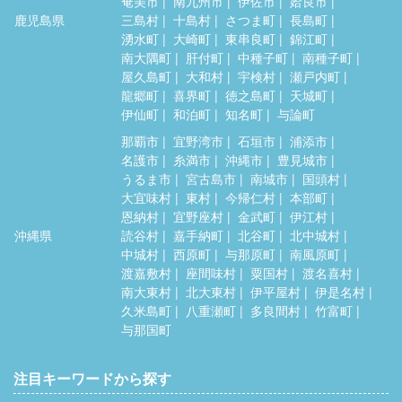
奄美市
南九州市
伊佐市
姶良市
鹿児島県
三島村
十島村
さつま町
長島町
湧水町
大崎町
東串良町
錦江町
南大隅町
肝付町
中種子町
南種子町
屋久島町
大和村
宇検村
瀬戸内町
龍郷町
喜界町
徳之島町
天城町
伊仙町
和泊町
知名町
与論町
那覇市
宜野湾市
石垣市
浦添市
名護市
糸満市
沖縄市
豊見城市
うるま市
宮古島市
南城市
国頭村
大宜味村
東村
今帰仁村
本部町
恩納村
宜野座村
金武町
伊江村
沖縄県
読谷村
嘉手納町
北谷町
北中城村
中城村
西原町
与那原町
南風原町
渡嘉敷村
座間味村
粟国村
渡名喜村
南大東村
北大東村
伊平屋村
伊是名村
久米島町
八重瀬町
多良間村
竹富町
与那国町
注目キーワードから探す