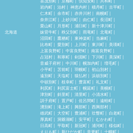
喜茂別町
京極町
倶知安町
共和町
岩内町
泊村
神恵内村
積丹町
古平町
仁木町
余市町
赤井川村
南幌町
奈井江町
上砂川町
由仁町
長沼町
栗山町
月形町
浦臼町
新十津川町
北海道
妹背牛町
秩父別町
雨竜町
北竜町
沼田町
鷹栖町
東神楽町
当麻町
比布町
愛別町
上川町
東川町
美瑛町
上富良野町
中富良野町
南富良野町
占冠村
和寒町
剣淵町
下川町
美深町
音威子府村
中川町
幌加内町
増毛町
小平町
苫前町
羽幌町
初山別村
遠別町
天塩町
猿払村
浜頓別町
中頓別町
枝幸町
豊富町
礼文町
利尻町
利尻富士町
幌延町
美幌町
津別町
斜里町
清里町
小清水町
訓子府町
置戸町
佐呂間町
遠軽町
湧別町
滝上町
興部町
西興部村
雄武町
大空町
豊浦町
壮瞥町
白老町
厚真町
洞爺湖町
安平町
むかわ町
日高町
平取町
新冠町
浦河町
様似町
えりも町
新ひだか町
音更町
士幌町