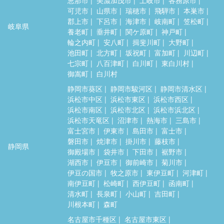
可児市
山県市
瑞穂市
飛騨市
本巣市
郡上市
下呂市
海津市
岐南町
笠松町
岐阜県
養老町
垂井町
関ケ原町
神戸町
輪之内町
安八町
揖斐川町
大野町
池田町
北方町
坂祝町
富加町
川辺町
七宗町
八百津町
白川町
東白川村
御嵩町
白川村
静岡市葵区
静岡市駿河区
静岡市清水区
浜松市中区
浜松市東区
浜松市西区
浜松市南区
浜松市北区
浜松市浜北区
浜松市天竜区
沼津市
熱海市
三島市
富士宮市
伊東市
島田市
富士市
磐田市
焼津市
掛川市
藤枝市
静岡県
御殿場市
袋井市
下田市
裾野市
湖西市
伊豆市
御前崎市
菊川市
伊豆の国市
牧之原市
東伊豆町
河津町
南伊豆町
松崎町
西伊豆町
函南町
清水町
長泉町
小山町
吉田町
川根本町
森町
名古屋市千種区
名古屋市東区