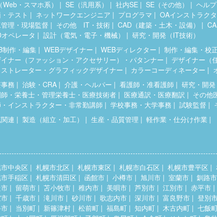
（Web・スマホ系）
SE（汎用系）
社内SE
SE（その他）
ヘルプ
価・テスト
ネットワークエンジニア
プログラマ
OAインストラク
工管理・現場監督
その他 IT・技術
CAD（建築・土木・設備）
C
Dオペレータ
設計（電気・電子・機械）
研究・開発（IT技術）
B制作・編集
WEBデザイナー
WEBディレクター
制作・編集・校
ザイナー（ファッション・アクセサリー）・パタンナー
デザイナー（
ラストレーター・グラフィックデザイナー
カラーコーディネーター
療事務
治験・CRA
介護・ヘルパー
看護師・准看護師
研究・開発
剤師・栄養士・管理栄養士・医療技術者
医療通訳・医療翻訳
その他
師・インストラクター・非常勤講師
学校事務・大学事務
試験監督
流関連
製造（組立・加工）
生産・品質管理
軽作業・仕分け作業
幌市中央区
札幌市北区
札幌市東区
札幌市白石区
札幌市豊平区
幌市手稲区
札幌市清田区
函館市
小樽市
旭川市
室蘭市
釧路市
走市
留萌市
苫小牧市
稚内市
美唄市
芦別市
江別市
赤平市
室市
千歳市
滝川市
砂川市
歌志内市
深川市
富良野市
登別
斗市
当別町
新篠津村
松前町
福島町
知内町
木古内町
七飯