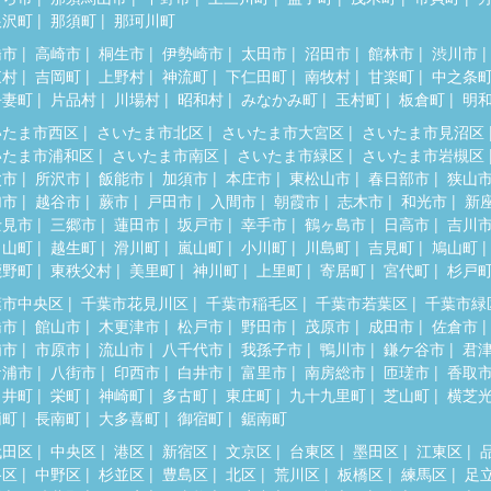
根沢町
那須町
那珂川町
橋市
高崎市
桐生市
伊勢崎市
太田市
沼田市
館林市
渋川市
東村
吉岡町
上野村
神流町
下仁田町
南牧村
甘楽町
中之条
吾妻町
片品村
川場村
昭和村
みなかみ町
玉村町
板倉町
明
いたま市西区
さいたま市北区
さいたま市大宮区
さいたま市見沼区
いたま市浦和区
さいたま市南区
さいたま市緑区
さいたま市岩槻区
父市
所沢市
飯能市
加須市
本庄市
東松山市
春日部市
狭山
加市
越谷市
蕨市
戸田市
入間市
朝霞市
志木市
和光市
新
士見市
三郷市
蓮田市
坂戸市
幸手市
鶴ヶ島市
日高市
吉川
呂山町
越生町
滑川町
嵐山町
小川町
川島町
吉見町
鳩山町
鹿野町
東秩父村
美里町
神川町
上里町
寄居町
宮代町
杉戸
葉市中央区
千葉市花見川区
千葉市稲毛区
千葉市若葉区
千葉市緑
橋市
館山市
木更津市
松戸市
野田市
茂原市
成田市
佐倉市
浦市
市原市
流山市
八千代市
我孫子市
鴨川市
鎌ケ谷市
君
ケ浦市
八街市
印西市
白井市
富里市
南房総市
匝瑳市
香取
々井町
栄町
神崎町
多古町
東庄町
九十九里町
芝山町
横芝
柄町
長南町
大多喜町
御宿町
鋸南町
代田区
中央区
港区
新宿区
文京区
台東区
墨田区
江東区
谷区
中野区
杉並区
豊島区
北区
荒川区
板橋区
練馬区
足