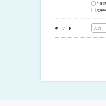
労働
定年
キーワード