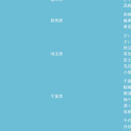
高
前
群馬県
榛
東
さ
さ
秩
埼玉県
草
富
毛
小
千
船
勝
千葉県
袖
酒
長
千
渋