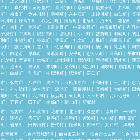
差町
上ノ国町
厚沢部町
乙部町
奥尻町
今金町
せたな町
島
セコ町
真狩村
留寿都村
喜茂別町
京極町
倶知安町
共和町
木町
余市町
赤井川村
南幌町
奈井江町
上砂川町
由仁町
長
十津川町
妹背牛町
秩父別町
雨竜町
北竜町
沼田町
鷹栖町
川町
東川町
美瑛町
上富良野町
中富良野町
南富良野町
占冠村
威子府村
中川町
幌加内町
増毛町
小平町
苫前町
羽幌町
初
頓別町
中頓別町
枝幸町
豊富町
礼文町
利尻町
利尻富士町
清水町
訓子府町
置戸町
佐呂間町
遠軽町
湧別町
滝上町
興
瞥町
白老町
厚真町
洞爺湖町
安平町
むかわ町
日高町
平取
ひだか町
音更町
士幌町
上士幌町
鹿追町
新得町
清水町
芽
別町
池田町
豊頃町
本別町
足寄町
陸別町
浦幌町
釧路町
居村
白糠町
別海町
中標津町
標津町
羅臼町
森市
弘前市
八戸市
黒石市
五所川原市
十和田市
三沢市
む
田村
外ヶ浜町
鰺ヶ沢町
深浦町
西目屋村
藤崎町
大鰐町
田
辺地町
七戸町
六戸町
横浜町
東北町
六ヶ所村
おいらせ町
戸町
五戸町
田子町
南部町
階上町
新郷村
岡市
宮古市
大船渡市
花巻市
北上市
久慈市
遠野市
一関市
州市
滝沢市
雫石町
葛巻町
岩手町
紫波町
矢巾町
西和賀町
田町
岩泉町
田野畑村
普代村
軽米町
野田村
九戸村
洋野町
台市青葉区
仙台市宮城野区
仙台市若林区
仙台市太白区
仙台市泉