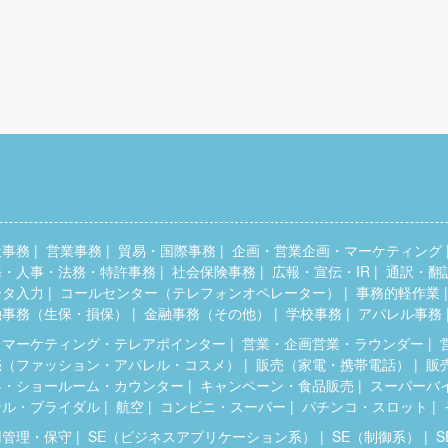
般事務
営業事務
貿易・国際事務
企画・営業企画・マーケティング
務・人事・法務・特許事務
社会保険事務
広報・宣伝・IR
通訳・翻
ータ入力
コールセンター（テレフォンオペレーター）
事務的軽作業
融事務（生保・損保）
金融事務（その他）
学校事務
アパレル事務
レマーケティング・テレアポインター
営業・企画営業・ラウンダー
売（ファッション・アパレル・コスメ）
販売（家電・携帯電話）
販
客・ショールーム・カウンター
キャンペーン・食品販売
スーパーバ
テル・ブライダル
航空
コンビニ・スーパー
パチンコ・スロット
用管理・保守
SE（ビジネスアプリケーション系）
SE（制御系）