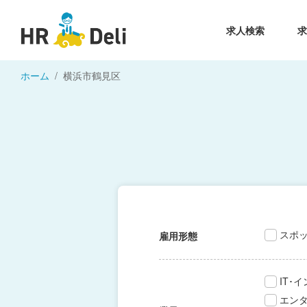
求人検索
ホーム
横浜市鶴見区
スポ
雇用形態
IT･
エン