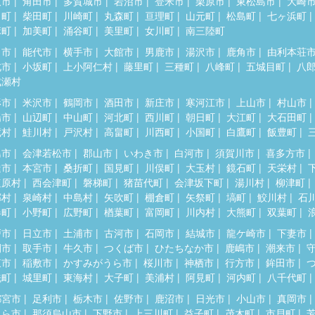
取市
角田市
多賀城市
岩沼市
登米市
栗原市
東松島市
大崎
田町
柴田町
川崎町
丸森町
亘理町
山元町
松島町
七ヶ浜町
麻町
加美町
涌谷町
美里町
女川町
南三陸町
田市
能代市
横手市
大館市
男鹿市
湯沢市
鹿角市
由利本荘
北市
小坂町
上小阿仁村
藤里町
三種町
八峰町
五城目町
八
成瀬村
形市
米沢市
鶴岡市
酒田市
新庄市
寒河江市
上山市
村山市
陽市
山辺町
中山町
河北町
西川町
朝日町
大江町
大石田町
蔵村
鮭川村
戸沢村
高畠町
川西町
小国町
白鷹町
飯豊町
島市
会津若松市
郡山市
いわき市
白河市
須賀川市
喜多方市
達市
本宮市
桑折町
国見町
川俣町
大玉村
鏡石町
天栄村
塩原村
西会津町
磐梯町
猪苗代町
会津坂下町
湯川村
柳津町
郷村
泉崎村
中島村
矢吹町
棚倉町
矢祭町
塙町
鮫川村
石
春町
小野町
広野町
楢葉町
富岡町
川内村
大熊町
双葉町
戸市
日立市
土浦市
古河市
石岡市
結城市
龍ケ崎市
下妻市
間市
取手市
牛久市
つくば市
ひたちなか市
鹿嶋市
潮来市
東市
稲敷市
かすみがうら市
桜川市
神栖市
行方市
鉾田市
洗町
城里町
東海村
大子町
美浦村
阿見町
河内町
八千代町
都宮市
足利市
栃木市
佐野市
鹿沼市
日光市
小山市
真岡市
くら市
那須烏山市
下野市
上三川町
益子町
茂木町
市貝町