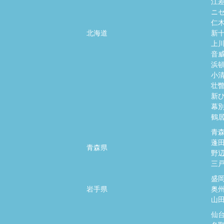
江
ニ
仁
北海道
新
上
音
浜
小
壮
新
幕
鶴
青
蓬
青森県
野
三
盛
岩手県
奥
山
仙