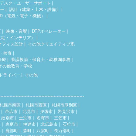
デスク・ユーザーサポート
ター
設計（建築・土木・設備）
AD（電気・電子・機械）
正
映像・音響
DTPオペレーター
住宅・インテリア）
オフィス設計
その他クリエイティブ系
・検査
医療
養護教諭・保育士・幼稚園事務
その他教育・学校
ドライバー
その他
札幌市南区
札幌市西区
札幌市厚別区
帯広市
北見市
夕張市
岩見沢市
紋別市
士別市
名寄市
三笠市
市
恵庭市
伊達市
北広島市
石狩市
町
鹿部町
森町
八雲町
長万部町