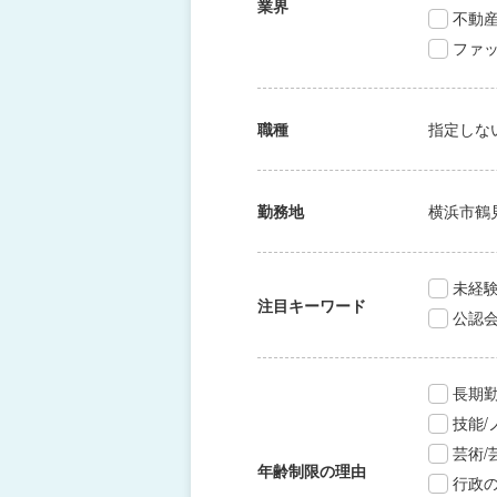
業界
不動
ファッ
職種
指定しな
勤務地
横浜市鶴
未経験
注目キーワード
公認
長期
技能
芸術
年齢制限の理由
行政