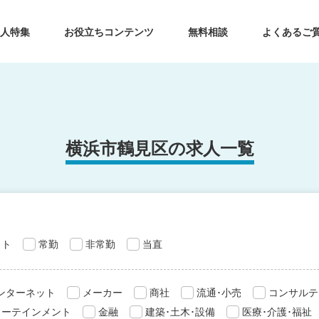
求人特集
お役立ちコンテンツ
無料相談
よくあるご
横浜市鶴見区の求人一覧
ット
常勤
非常勤
当直
インターネット
メーカー
商社
流通･小売
コンサルテ
ターテインメント
金融
建築･土木･設備
医療･介護･福祉