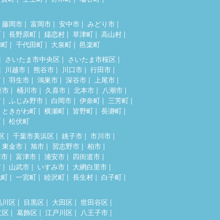
藤岡市
富岡市
安中市
みどり市
町
長野原町
嬬恋村
草津町
高山村
和町
千代田町
大泉町
邑楽町
さいたま市中央区
さいたま市桜区
川越市
熊谷市
川口市
行田市
市
羽生市
鴻巣市
深谷市
上尾市
座市
桶川市
久喜市
北本市
八潮市
市
ふじみ野市
白岡市
伊奈町
三芳町
ときがわ町
横瀬町
皆野町
長瀞町
町
松伏町
区
千葉市美浜区
銚子市
市川市
東金市
旭市
習志野市
柏市
津市
富津市
浦安市
四街道市
市
山武市
いすみ市
大網白里市
光町
一宮町
睦沢町
長生村
白子町
品川区
目黒区
大田区
世田谷区
立区
葛飾区
江戸川区
八王子市