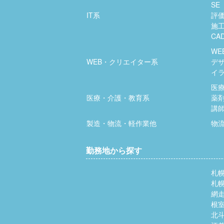
SE
IT系
評
施
CA
WE
WEB・クリエイター系
デ
イ
医
医療・介護・教育系
薬
講
製造・物流・軽作業他
物
勤務地から探す
札
札
網
根
北