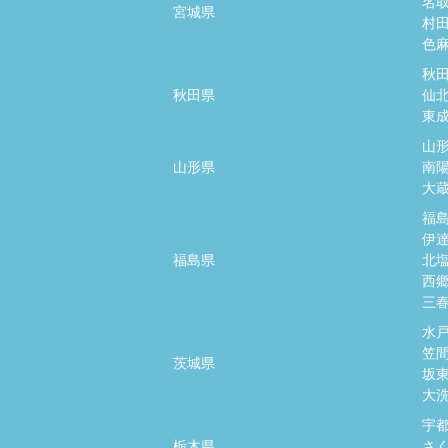
名
宮城県
村
色
秋
秋田県
仙
東
山
山形県
南
大
福
伊
福島県
北
西
三
水
笠
茨城県
坂
大
宇
栃木県
さ