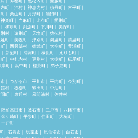
牧村
寿都町
黒松内町
蘭越町
岩内町
泊村
神恵内村
積丹町
古平町
沼町
栗山町
月形町
浦臼町
東神楽町
当麻町
比布町
愛別町
和寒町
剣淵町
下川町
美深町
山別村
遠別町
天塩町
猿払村
幌延町
美幌町
津別町
斜里町
清里町
部町
西興部村
雄武町
大空町
豊浦町
町
新冠町
浦河町
様似町
えりも町
室町
中札内村
更別村
大樹町
広尾町
厚岸町
浜中町
標茶町
弟子屈町
つ市
つがる市
平川市
平内町
今別町
舎館村
板柳町
鶴田町
中泊町
大間町
東通村
風間浦村
佐井村
陸前高田市
釜石市
二戸市
八幡平市
金ケ崎町
平泉町
住田町
大槌町
一戸町
区
石巻市
塩竈市
気仙沼市
白石市