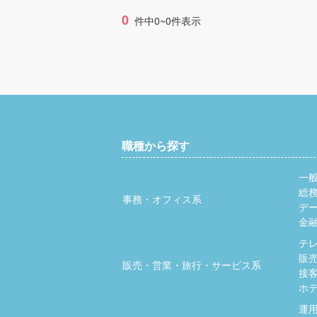
0
件中0~0件表示
職種から探す
一
総
事務・オフィス系
デ
金
テ
販
販売・営業・旅行・サービス系
接
ホ
運