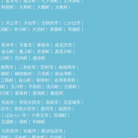
市
富谷市
蔵王町
七ヶ宿町
大河原町
利府町
大和町
大郷町
大衡村
市
潟上市
大仙市
北秋田市
にかほ市
郎潟町
井川町
大潟村
美郷町
羽後町
長井市
天童市
東根市
尾花沢市
金山町
最上町
舟形町
真室川町
三川町
庄内町
遊佐町
相馬市
二本松市
田村市
南相馬市
下郷町
檜枝岐村
只見町
南会津町
三島町
金山町
昭和村
会津美里町
川町
玉川村
平田村
浅川町
古殿町
浪江町
葛尾村
新地町
飯舘村
常総市
常陸太田市
高萩市
北茨城市
守谷市
常陸大宮市
那珂市
筑西市
つくばみらい市
小美玉市
茨城町
五霞町
境町
利根町
大田原市
矢板市
那須塩原市
芳賀町
壬生町
野木町
塩谷町