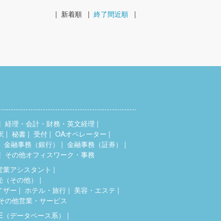
|
新着順
|
終了間近順
|
経理・会計・財務・英文経理
訳
秘書
受付
OAオペレーター
金融事務（銀行）
金融事務（証券）
その他オフィスワーク・事務
営業アシスタント
売（その他）
イザー
ホテル・旅行
美容・エステ
その他営業・サービス
SE（データベース系）