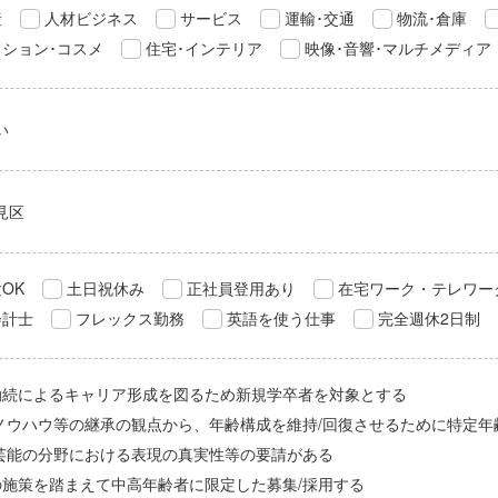
産
人材ビジネス
サービス
運輸･交通
物流･倉庫
ション･コスメ
住宅･インテリア
映像･音響･マルチメディア
い
見区
OK
土日祝休み
正社員登用あり
在宅ワーク・テレワー
会計士
フレックス勤務
英語を使う仕事
完全週休2日制
勤続によるキャリア形成を図るため新規学卒者を対象とする
/ノウハウ等の継承の観点から、年齢構成を維持/回復させるために特定年
/芸能の分野における表現の真実性等の要請がある
の施策を踏まえて中高年齢者に限定した募集/採用する