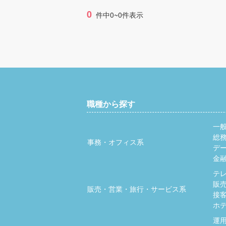
0
件中0~0件表示
職種から探す
一
総
事務・オフィス系
デ
金
テ
販
販売・営業・旅行・サービス系
接
ホ
運