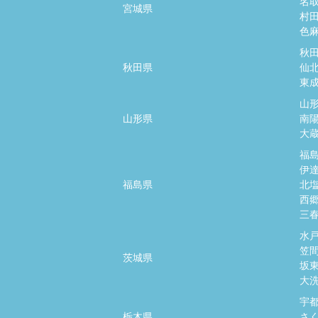
名
宮城県
村
色
秋
秋田県
仙
東
山
山形県
南
大
福
伊
福島県
北
西
三
水
笠
茨城県
坂
大
宇
栃木県
さ