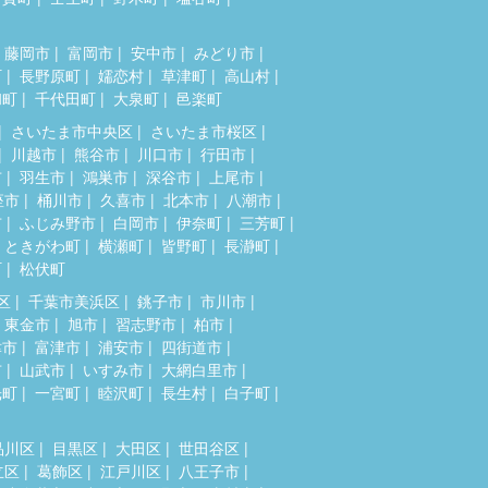
藤岡市
富岡市
安中市
みどり市
町
長野原町
嬬恋村
草津町
高山村
和町
千代田町
大泉町
邑楽町
さいたま市中央区
さいたま市桜区
川越市
熊谷市
川口市
行田市
市
羽生市
鴻巣市
深谷市
上尾市
座市
桶川市
久喜市
北本市
八潮市
市
ふじみ野市
白岡市
伊奈町
三芳町
ときがわ町
横瀬町
皆野町
長瀞町
町
松伏町
区
千葉市美浜区
銚子市
市川市
東金市
旭市
習志野市
柏市
津市
富津市
浦安市
四街道市
市
山武市
いすみ市
大網白里市
光町
一宮町
睦沢町
長生村
白子町
品川区
目黒区
大田区
世田谷区
立区
葛飾区
江戸川区
八王子市