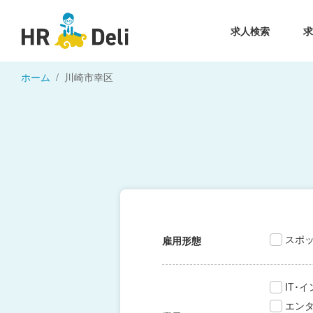
求人検索
ホーム
川崎市幸区
スポ
雇用形態
IT･
エン