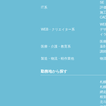
SE
IT系
評
施
CA
WE
WEB・クリエイター系
デ
イ
医
医療・介護・教育系
薬
講
製造・物流・軽作業他
物
勤務地から探す
札
札
網
根
北