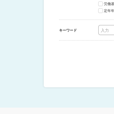
労働
定年
キーワード