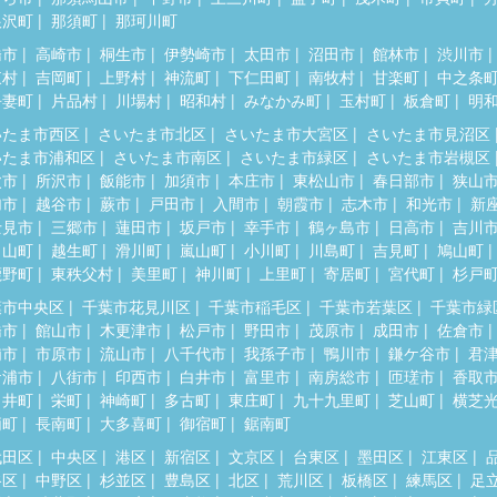
根沢町
那須町
那珂川町
橋市
高崎市
桐生市
伊勢崎市
太田市
沼田市
館林市
渋川市
東村
吉岡町
上野村
神流町
下仁田町
南牧村
甘楽町
中之条
吾妻町
片品村
川場村
昭和村
みなかみ町
玉村町
板倉町
明
いたま市西区
さいたま市北区
さいたま市大宮区
さいたま市見沼区
いたま市浦和区
さいたま市南区
さいたま市緑区
さいたま市岩槻区
父市
所沢市
飯能市
加須市
本庄市
東松山市
春日部市
狭山
加市
越谷市
蕨市
戸田市
入間市
朝霞市
志木市
和光市
新
士見市
三郷市
蓮田市
坂戸市
幸手市
鶴ヶ島市
日高市
吉川
呂山町
越生町
滑川町
嵐山町
小川町
川島町
吉見町
鳩山町
鹿野町
東秩父村
美里町
神川町
上里町
寄居町
宮代町
杉戸
葉市中央区
千葉市花見川区
千葉市稲毛区
千葉市若葉区
千葉市緑
橋市
館山市
木更津市
松戸市
野田市
茂原市
成田市
佐倉市
浦市
市原市
流山市
八千代市
我孫子市
鴨川市
鎌ケ谷市
君
ケ浦市
八街市
印西市
白井市
富里市
南房総市
匝瑳市
香取
々井町
栄町
神崎町
多古町
東庄町
九十九里町
芝山町
横芝
柄町
長南町
大多喜町
御宿町
鋸南町
代田区
中央区
港区
新宿区
文京区
台東区
墨田区
江東区
谷区
中野区
杉並区
豊島区
北区
荒川区
板橋区
練馬区
足