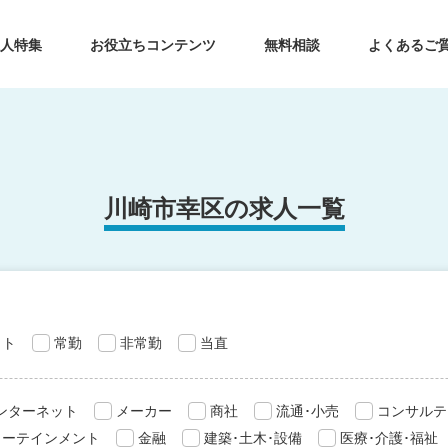
求人特集
お役立ちコンテンツ
無料相談
よくあるご
川崎市幸区の求人一覧
ット
常勤
非常勤
当直
インターネット
メーカー
商社
流通･小売
コンサルテ
ターテインメント
金融
建築･土木･設備
医療･介護･福祉