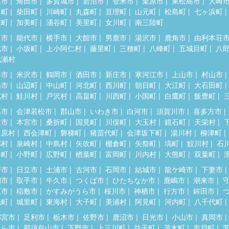
取市
角田市
多賀城市
岩沼市
登米市
栗原市
東松島市
大崎
田町
柴田町
川崎町
丸森町
亘理町
山元町
松島町
七ヶ浜町
麻町
加美町
涌谷町
美里町
女川町
南三陸町
田市
能代市
横手市
大館市
男鹿市
湯沢市
鹿角市
由利本荘
北市
小坂町
上小阿仁村
藤里町
三種町
八峰町
五城目町
八
成瀬村
形市
米沢市
鶴岡市
酒田市
新庄市
寒河江市
上山市
村山市
陽市
山辺町
中山町
河北町
西川町
朝日町
大江町
大石田町
蔵村
鮭川村
戸沢村
高畠町
川西町
小国町
白鷹町
飯豊町
島市
会津若松市
郡山市
いわき市
白河市
須賀川市
喜多方市
達市
本宮市
桑折町
国見町
川俣町
大玉村
鏡石町
天栄村
塩原村
西会津町
磐梯町
猪苗代町
会津坂下町
湯川村
柳津町
郷村
泉崎村
中島村
矢吹町
棚倉町
矢祭町
塙町
鮫川村
石
春町
小野町
広野町
楢葉町
富岡町
川内村
大熊町
双葉町
戸市
日立市
土浦市
古河市
石岡市
結城市
龍ケ崎市
下妻市
間市
取手市
牛久市
つくば市
ひたちなか市
鹿嶋市
潮来市
東市
稲敷市
かすみがうら市
桜川市
神栖市
行方市
鉾田市
洗町
城里町
東海村
大子町
美浦村
阿見町
河内町
八千代町
都宮市
足利市
栃木市
佐野市
鹿沼市
日光市
小山市
真岡市
くら市
那須烏山市
下野市
上三川町
益子町
茂木町
市貝町