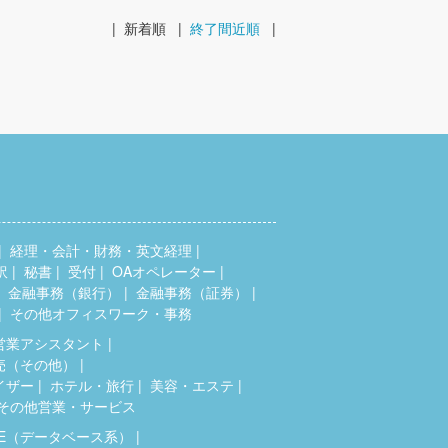
|
新着順
|
終了間近順
|
経理・会計・財務・英文経理
訳
秘書
受付
OAオペレーター
金融事務（銀行）
金融事務（証券）
その他オフィスワーク・事務
営業アシスタント
売（その他）
イザー
ホテル・旅行
美容・エステ
その他営業・サービス
SE（データベース系）