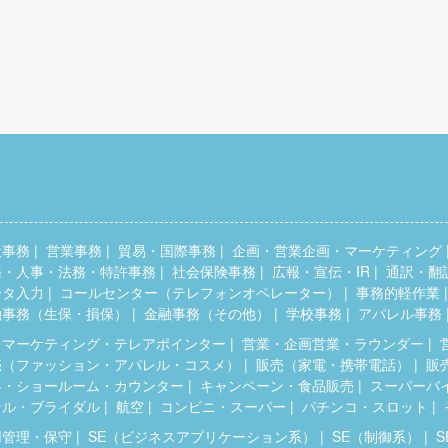
般事務
営業事務
貿易・国際事務
企画・営業企画・マーケティング
務・人事・法務・特許事務
社会保険事務
広報・宣伝・IR
通訳・翻
ータ入力
コールセンター（テレフォンオペレーター）
事務的軽作業
融事務（生保・損保）
金融事務（その他）
学校事務
アパレル事務
レマーケティング・テレアポインター
営業・企画営業・ラウンダー
売（ファッション・アパレル・コスメ）
販売（家電・携帯電話）
販
客・ショールーム・カウンター
キャンペーン・食品販売
スーパーバ
テル・ブライダル
航空
コンビニ・スーパー
パチンコ・スロット
用管理・保守
SE（ビジネスアプリケーション系）
SE（制御系）