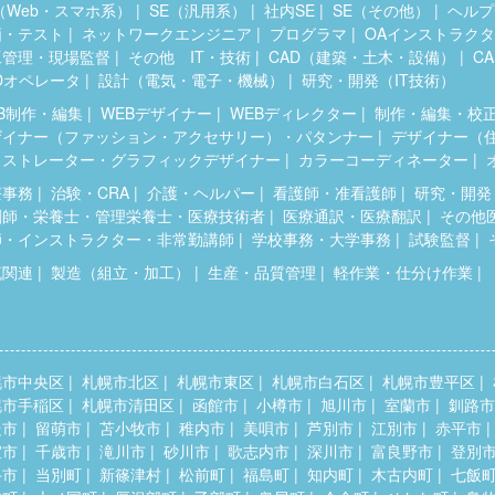
（Web・スマホ系）
SE（汎用系）
社内SE
SE（その他）
ヘルプ
価・テスト
ネットワークエンジニア
プログラマ
OAインストラク
工管理・現場監督
その他 IT・技術
CAD（建築・土木・設備）
C
Dオペレータ
設計（電気・電子・機械）
研究・開発（IT技術）
B制作・編集
WEBデザイナー
WEBディレクター
制作・編集・校
ザイナー（ファッション・アクセサリー）・パタンナー
デザイナー（
ラストレーター・グラフィックデザイナー
カラーコーディネーター
療事務
治験・CRA
介護・ヘルパー
看護師・准看護師
研究・開発
剤師・栄養士・管理栄養士・医療技術者
医療通訳・医療翻訳
その他
師・インストラクター・非常勤講師
学校事務・大学事務
試験監督
流関連
製造（組立・加工）
生産・品質管理
軽作業・仕分け作業
幌市中央区
札幌市北区
札幌市東区
札幌市白石区
札幌市豊平区
幌市手稲区
札幌市清田区
函館市
小樽市
旭川市
室蘭市
釧路市
走市
留萌市
苫小牧市
稚内市
美唄市
芦別市
江別市
赤平市
室市
千歳市
滝川市
砂川市
歌志内市
深川市
富良野市
登別
斗市
当別町
新篠津村
松前町
福島町
知内町
木古内町
七飯