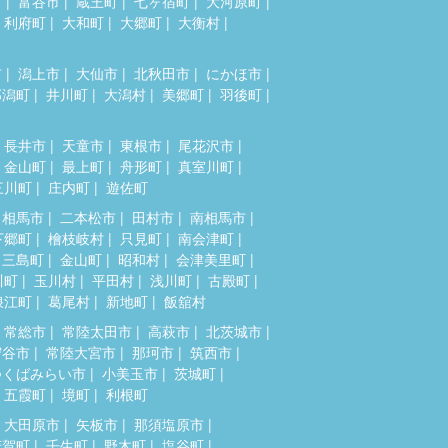
市
富谷市
蔵王町
七ヶ宿町
大河原町
利府町
大和町
大郷町
大衡村
市
潟上市
大仙市
北秋田市
にかほ市
郎潟町
井川町
大潟村
美郷町
羽後町
長井市
天童市
東根市
尾花沢市
金山町
最上町
舟形町
真室川町
三川町
庄内町
遊佐町
相馬市
二本松市
田村市
南相馬市
下郷町
檜枝岐村
只見町
南会津町
三島町
金山町
昭和村
会津美里町
川町
玉川村
平田村
浅川町
古殿町
浪江町
葛尾村
新地町
飯舘村
常総市
常陸太田市
高萩市
北茨城市
守谷市
常陸大宮市
那珂市
筑西市
つくばみらい市
小美玉市
茨城町
五霞町
境町
利根町
大田原市
矢板市
那須塩原市
芳賀町
壬生町
野木町
塩谷町