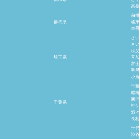
高
前
群馬県
榛
東
さ
さ
秩
埼玉県
草
富
毛
小
千
船
勝
千葉県
袖
酒
長
千
渋