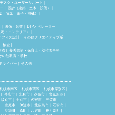
デスク・ユーザーサポート
ター
設計（建築・土木・設備）
AD（電気・電子・機械）
正
映像・音響
DTPオペレーター
住宅・インテリア）
オフィス設計
その他クリエイティブ系
・検査
医療
養護教諭・保育士・幼稚園事務
その他教育・学校
ドライバー
その他
札幌市南区
札幌市西区
札幌市厚別区
帯広市
北見市
夕張市
岩見沢市
紋別市
士別市
名寄市
三笠市
市
恵庭市
伊達市
北広島市
石狩市
町
鹿部町
森町
八雲町
長万部町