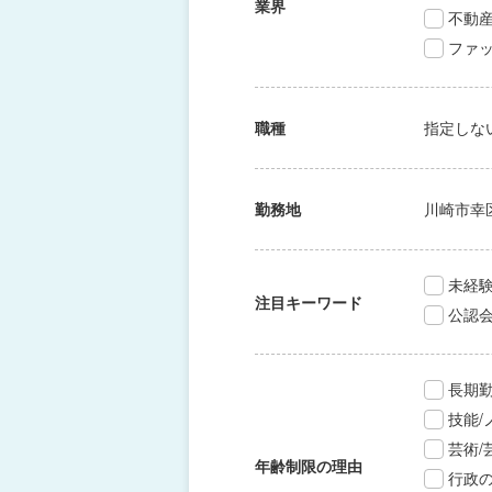
業界
不動
ファッ
職種
指定しな
勤務地
川崎市幸
未経験
注目キーワード
公認
長期
技能
芸術
年齢制限の理由
行政