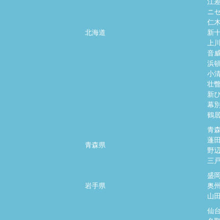
江
ニ
仁
北海道
新
上
音
浜
小
壮
新
幕
鶴
青
蓬
青森県
野
三
盛
岩手県
奥
山
仙