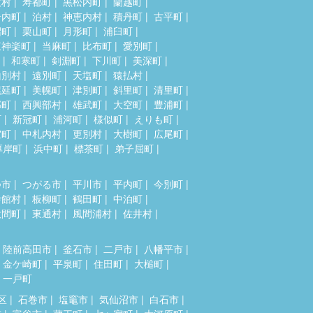
牧村
寿都町
黒松内町
蘭越町
岩内町
泊村
神恵内村
積丹町
古平町
沼町
栗山町
月形町
浦臼町
東神楽町
当麻町
比布町
愛別町
和寒町
剣淵町
下川町
美深町
山別村
遠別町
天塩町
猿払村
幌延町
美幌町
津別町
斜里町
清里町
部町
西興部村
雄武町
大空町
豊浦町
町
新冠町
浦河町
様似町
えりも町
室町
中札内村
更別村
大樹町
広尾町
厚岸町
浜中町
標茶町
弟子屈町
つ市
つがる市
平川市
平内町
今別町
舎館村
板柳町
鶴田町
中泊町
大間町
東通村
風間浦村
佐井村
陸前高田市
釜石市
二戸市
八幡平市
金ケ崎町
平泉町
住田町
大槌町
一戸町
区
石巻市
塩竈市
気仙沼市
白石市