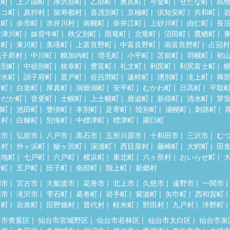
差町
上ノ国町
厚沢部町
乙部町
奥尻町
今金町
せたな町
島
セコ町
真狩村
留寿都村
喜茂別町
京極町
倶知安町
共和町
木町
余市町
赤井川村
南幌町
奈井江町
上砂川町
由仁町
長
十津川町
妹背牛町
秩父別町
雨竜町
北竜町
沼田町
鷹栖町
川町
東川町
美瑛町
上富良野町
中富良野町
南富良野町
占冠村
威子府村
中川町
幌加内町
増毛町
小平町
苫前町
羽幌町
初
頓別町
中頓別町
枝幸町
豊富町
礼文町
利尻町
利尻富士町
清水町
訓子府町
置戸町
佐呂間町
遠軽町
湧別町
滝上町
興
瞥町
白老町
厚真町
洞爺湖町
安平町
むかわ町
日高町
平取
ひだか町
音更町
士幌町
上士幌町
鹿追町
新得町
清水町
芽
別町
池田町
豊頃町
本別町
足寄町
陸別町
浦幌町
釧路町
居村
白糠町
別海町
中標津町
標津町
羅臼町
森市
弘前市
八戸市
黒石市
五所川原市
十和田市
三沢市
む
田村
外ヶ浜町
鰺ヶ沢町
深浦町
西目屋村
藤崎町
大鰐町
田
辺地町
七戸町
六戸町
横浜町
東北町
六ヶ所村
おいらせ町
戸町
五戸町
田子町
南部町
階上町
新郷村
岡市
宮古市
大船渡市
花巻市
北上市
久慈市
遠野市
一関市
州市
滝沢市
雫石町
葛巻町
岩手町
紫波町
矢巾町
西和賀町
田町
岩泉町
田野畑村
普代村
軽米町
野田村
九戸村
洋野町
台市青葉区
仙台市宮城野区
仙台市若林区
仙台市太白区
仙台市泉