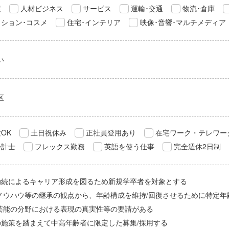
産
人材ビジネス
サービス
運輸･交通
物流･倉庫
ション･コスメ
住宅･インテリア
映像･音響･マルチメディア
い
区
OK
土日祝休み
正社員登用あり
在宅ワーク・テレワー
会計士
フレックス勤務
英語を使う仕事
完全週休2日制
勤続によるキャリア形成を図るため新規学卒者を対象とする
/ノウハウ等の継承の観点から、年齢構成を維持/回復させるために特定年
/芸能の分野における表現の真実性等の要請がある
の施策を踏まえて中高年齢者に限定した募集/採用する