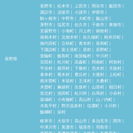
長野市
松本市
上田市
岡谷市
飯田市
諏訪市
須坂市
小諸市
伊那市
駒ヶ根市
中野市
大町市
飯山市
茅野市
塩尻市
佐久市
千曲市
東御市
安曇野市
小海町
川上村
南牧村
南相木村
北相木村
佐久穂町
軽井沢町
御代田町
立科町
青木村
長和町
下諏訪町
富士見町
原村
辰野町
箕輪町
飯島町
南箕輪村
中川村
長野県
宮田村
松川町
高森町
阿南町
阿智村
平谷村
根羽村
下條村
売木村
天龍村
泰阜村
喬木村
豊丘村
大鹿村
上松町
南木曽町
木祖村
王滝村
大桑村
木曽町
麻績村
生坂村
山形村
朝日村
筑北村
池田町
松川村
白馬村
小谷村
坂城町
小布施町
高山村
山ノ内町
木島平村
野沢温泉村
信濃町
小川村
飯綱町
栄村
岐阜市
大垣市
高山市
多治見市
関市
中津川市
美濃市
瑞浪市
羽島市
恵那市
美濃加茂市
土岐市
各務原市