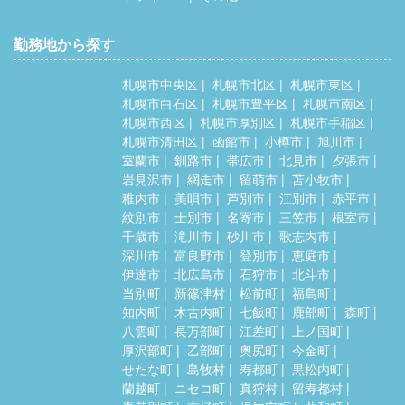
勤務地から探す
札幌市中央区
札幌市北区
札幌市東区
札幌市白石区
札幌市豊平区
札幌市南区
札幌市西区
札幌市厚別区
札幌市手稲区
札幌市清田区
函館市
小樽市
旭川市
室蘭市
釧路市
帯広市
北見市
夕張市
岩見沢市
網走市
留萌市
苫小牧市
稚内市
美唄市
芦別市
江別市
赤平市
紋別市
士別市
名寄市
三笠市
根室市
千歳市
滝川市
砂川市
歌志内市
深川市
富良野市
登別市
恵庭市
伊達市
北広島市
石狩市
北斗市
当別町
新篠津村
松前町
福島町
知内町
木古内町
七飯町
鹿部町
森町
八雲町
長万部町
江差町
上ノ国町
厚沢部町
乙部町
奥尻町
今金町
せたな町
島牧村
寿都町
黒松内町
蘭越町
ニセコ町
真狩村
留寿都村