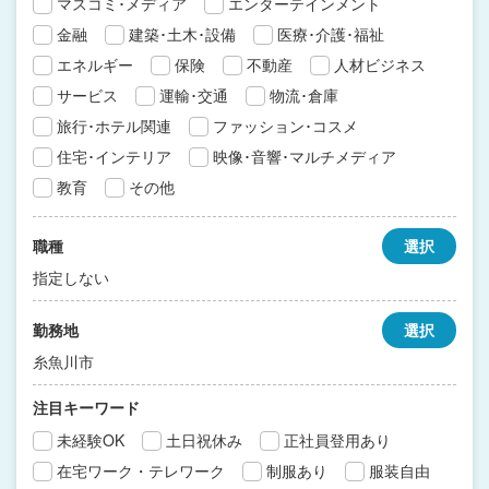
マスコミ･メディア
エンターテインメント
金融
建築･土木･設備
医療･介護･福祉
エネルギー
保険
不動産
人材ビジネス
サービス
運輸･交通
物流･倉庫
旅行･ホテル関連
ファッション･コスメ
住宅･インテリア
映像･音響･マルチメディア
教育
その他
職種
選択
指定しない
勤務地
選択
糸魚川市
注目キーワード
未経験OK
土日祝休み
正社員登用あり
在宅ワーク・テレワーク
制服あり
服装自由