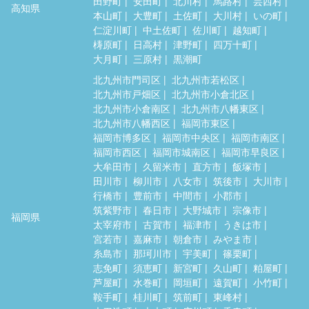
田野町
安田町
北川村
馬路村
芸西村
高知県
本山町
大豊町
土佐町
大川村
いの町
仁淀川町
中土佐町
佐川町
越知町
梼原町
日高村
津野町
四万十町
大月町
三原村
黒潮町
北九州市門司区
北九州市若松区
北九州市戸畑区
北九州市小倉北区
北九州市小倉南区
北九州市八幡東区
北九州市八幡西区
福岡市東区
福岡市博多区
福岡市中央区
福岡市南区
福岡市西区
福岡市城南区
福岡市早良区
大牟田市
久留米市
直方市
飯塚市
田川市
柳川市
八女市
筑後市
大川市
行橋市
豊前市
中間市
小郡市
筑紫野市
春日市
大野城市
宗像市
福岡県
太宰府市
古賀市
福津市
うきは市
宮若市
嘉麻市
朝倉市
みやま市
糸島市
那珂川市
宇美町
篠栗町
志免町
須恵町
新宮町
久山町
粕屋町
芦屋町
水巻町
岡垣町
遠賀町
小竹町
鞍手町
桂川町
筑前町
東峰村