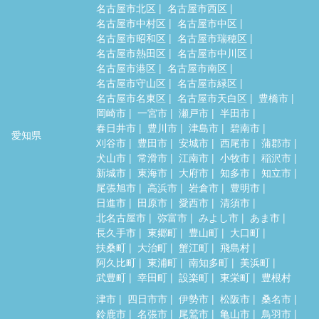
名古屋市北区
名古屋市西区
名古屋市中村区
名古屋市中区
名古屋市昭和区
名古屋市瑞穂区
名古屋市熱田区
名古屋市中川区
名古屋市港区
名古屋市南区
名古屋市守山区
名古屋市緑区
名古屋市名東区
名古屋市天白区
豊橋市
岡崎市
一宮市
瀬戸市
半田市
春日井市
豊川市
津島市
碧南市
愛知県
刈谷市
豊田市
安城市
西尾市
蒲郡市
犬山市
常滑市
江南市
小牧市
稲沢市
新城市
東海市
大府市
知多市
知立市
尾張旭市
高浜市
岩倉市
豊明市
日進市
田原市
愛西市
清須市
北名古屋市
弥富市
みよし市
あま市
長久手市
東郷町
豊山町
大口町
扶桑町
大治町
蟹江町
飛島村
阿久比町
東浦町
南知多町
美浜町
武豊町
幸田町
設楽町
東栄町
豊根村
津市
四日市市
伊勢市
松阪市
桑名市
鈴鹿市
名張市
尾鷲市
亀山市
鳥羽市