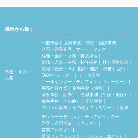
職種から探す
一般事務
営業事務
貿易・国際事務
企画・営業企画・マーケティング
経理・会計・財務・英文経理
総務・人事・法務・特許事務
社会保険事務
広報・宣伝・IR
通訳・翻訳
秘書
受付
事務・オフィ
OAオペレーター
データ入力
ス系
コールセンター（テレフォンオペレーター）
事務的軽作業
金融事務（銀行）
金融事務（証券）
金融事務（生保・損保）
金融事務（その他）
学校事務
アパレル事務
その他オフィスワーク・事務
テレマーケティング・テレアポインター
営業・企画営業・ラウンダー
営業アシスタント
販売（ファッション・アパレル・コスメ）