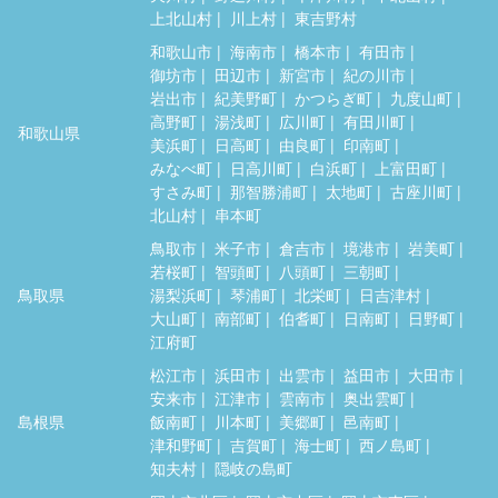
上北山村
川上村
東吉野村
和歌山市
海南市
橋本市
有田市
御坊市
田辺市
新宮市
紀の川市
岩出市
紀美野町
かつらぎ町
九度山町
高野町
湯浅町
広川町
有田川町
和歌山県
美浜町
日高町
由良町
印南町
みなべ町
日高川町
白浜町
上富田町
すさみ町
那智勝浦町
太地町
古座川町
北山村
串本町
鳥取市
米子市
倉吉市
境港市
岩美町
若桜町
智頭町
八頭町
三朝町
鳥取県
湯梨浜町
琴浦町
北栄町
日吉津村
大山町
南部町
伯耆町
日南町
日野町
江府町
松江市
浜田市
出雲市
益田市
大田市
安来市
江津市
雲南市
奥出雲町
島根県
飯南町
川本町
美郷町
邑南町
津和野町
吉賀町
海士町
西ノ島町
知夫村
隠岐の島町