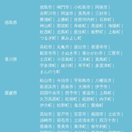
徳島市
鳴門市
小松島市
阿南市
吉野川市
阿波市
美馬市
三好市
勝浦町
上勝町
佐那河内村
石井町
徳島県
神山町
那賀町
牟岐町
美波町
海陽町
松茂町
北島町
藍住町
板野町
上板町
つるぎ町
東みよし町
高松市
丸亀市
坂出市
善通寺市
観音寺市
さぬき市
東かがわ市
三豊市
香川県
土庄町
小豆島町
三木町
直島町
宇多津町
綾川町
琴平町
多度津町
まんのう町
松山市
今治市
宇和島市
八幡浜市
新居浜市
西条市
大洲市
伊予市
愛媛県
四国中央市
西予市
東温市
上島町
久万高原町
松前町
砥部町
内子町
伊方町
松野町
鬼北町
愛南町
高知市
室戸市
安芸市
南国市
土佐市
須崎市
宿毛市
土佐清水市
四万十市
香南市
香美市
東洋町
奈半利町