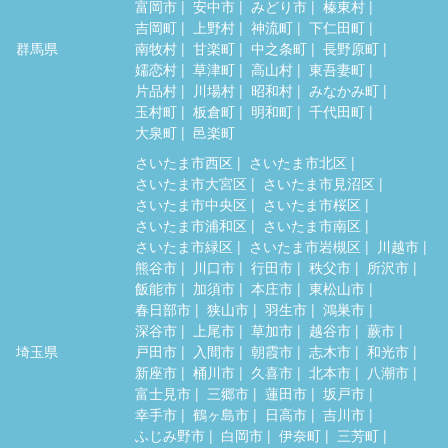
富岡市
安中市
みどり市
榛東村
吉岡町
上野村
神流町
下仁田町
群馬県
南牧村
甘楽町
中之条町
長野原町
嬬恋村
草津町
高山村
東吾妻町
片品村
川場村
昭和村
みなかみ町
玉村町
板倉町
明和町
千代田町
大泉町
邑楽町
さいたま市西区
さいたま市北区
さいたま市大宮区
さいたま市見沼区
さいたま市中央区
さいたま市桜区
さいたま市浦和区
さいたま市南区
さいたま市緑区
さいたま市岩槻区
川越市
熊谷市
川口市
行田市
秩父市
所沢市
飯能市
加須市
本庄市
東松山市
春日部市
狭山市
羽生市
鴻巣市
深谷市
上尾市
草加市
越谷市
蕨市
埼玉県
戸田市
入間市
朝霞市
志木市
和光市
新座市
桶川市
久喜市
北本市
八潮市
富士見市
三郷市
蓮田市
坂戸市
幸手市
鶴ヶ島市
日高市
吉川市
ふじみ野市
白岡市
伊奈町
三芳町