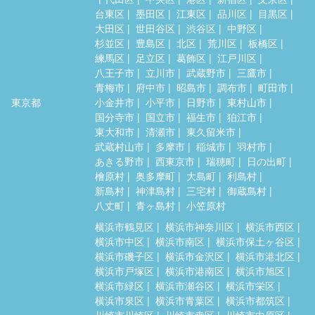
台東区
墨田区
江東区
品川区
目黒区
大田区
世田谷区
渋谷区
中野区
杉並区
豊島区
北区
荒川区
板橋区
練馬区
足立区
葛飾区
江戸川区
八王子市
立川市
武蔵野市
三鷹市
青梅市
府中市
昭島市
調布市
町田市
東京都
小金井市
小平市
日野市
東村山市
国分寺市
国立市
福生市
狛江市
東大和市
清瀬市
東久留米市
武蔵村山市
多摩市
稲城市
羽村市
あきる野市
西東京市
瑞穂町
日の出町
檜原村
奥多摩町
大島町
利島村
新島村
神津島村
三宅村
御蔵島村
八丈町
青ヶ島村
小笠原村
横浜市鶴見区
横浜市神奈川区
横浜市西区
横浜市中区
横浜市南区
横浜市保土ヶ谷区
横浜市磯子区
横浜市金沢区
横浜市港北区
横浜市戸塚区
横浜市港南区
横浜市旭区
横浜市緑区
横浜市瀬谷区
横浜市栄区
横浜市泉区
横浜市青葉区
横浜市都筑区
川崎市川崎区
川崎市幸区
川崎市中原区