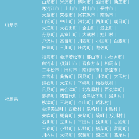
山形市
米沢市
鶴岡市
酒田市
新庄市
寒河江市
上山市
村山市
長井市
天童市
東根市
尾花沢市
南陽市
山辺町
中山町
河北町
西川町
朝日町
山形県
大江町
大石田町
金山町
最上町
舟形町
真室川町
大蔵村
鮭川村
戸沢村
高畠町
川西町
小国町
白鷹町
飯豊町
三川町
庄内町
遊佐町
福島市
会津若松市
郡山市
いわき市
白河市
須賀川市
喜多方市
相馬市
二本松市
田村市
南相馬市
伊達市
本宮市
桑折町
国見町
川俣町
大玉村
鏡石町
天栄村
下郷町
檜枝岐村
只見町
南会津町
北塩原村
西会津町
磐梯町
猪苗代町
会津坂下町
湯川村
福島県
柳津町
三島町
金山町
昭和村
会津美里町
西郷村
泉崎村
中島村
矢吹町
棚倉町
矢祭町
塙町
鮫川村
石川町
玉川村
平田村
浅川町
古殿町
三春町
小野町
広野町
楢葉町
富岡町
川内村
大熊町
双葉町
浪江町
葛尾村