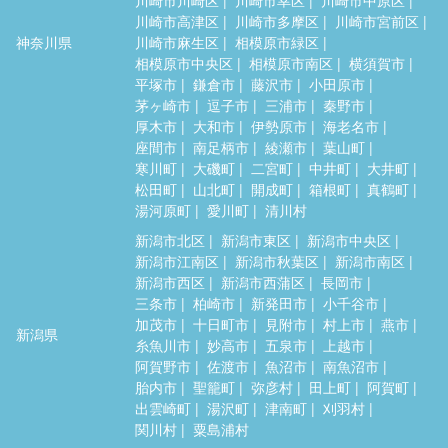
川崎市高津区
川崎市多摩区
川崎市宮前区
神奈川県
川崎市麻生区
相模原市緑区
相模原市中央区
相模原市南区
横須賀市
平塚市
鎌倉市
藤沢市
小田原市
茅ヶ崎市
逗子市
三浦市
秦野市
厚木市
大和市
伊勢原市
海老名市
座間市
南足柄市
綾瀬市
葉山町
寒川町
大磯町
二宮町
中井町
大井町
松田町
山北町
開成町
箱根町
真鶴町
湯河原町
愛川町
清川村
新潟市北区
新潟市東区
新潟市中央区
新潟市江南区
新潟市秋葉区
新潟市南区
新潟市西区
新潟市西蒲区
長岡市
三条市
柏崎市
新発田市
小千谷市
加茂市
十日町市
見附市
村上市
燕市
新潟県
糸魚川市
妙高市
五泉市
上越市
阿賀野市
佐渡市
魚沼市
南魚沼市
胎内市
聖籠町
弥彦村
田上町
阿賀町
出雲崎町
湯沢町
津南町
刈羽村
関川村
粟島浦村