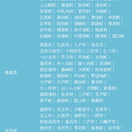
上士幌町
鹿追町
新得町
清水町
芽室町
中札内村
更別村
大樹町
広尾町
幕別町
池田町
豊頃町
本別町
足寄町
陸別町
浦幌町
釧路町
厚岸町
浜中町
標茶町
弟子屈町
鶴居村
白糠町
別海町
中標津町
標津町
羅臼町
青森市
弘前市
八戸市
黒石市
五所川原市
十和田市
三沢市
むつ市
つがる市
平川市
平内町
今別町
蓬田村
外ヶ浜町
鰺ヶ沢町
深浦町
西目屋村
藤崎町
大鰐町
田舎館村
青森県
板柳町
鶴田町
中泊町
野辺地町
七戸町
六戸町
横浜町
東北町
六ヶ所村
おいらせ町
大間町
東通村
風間浦村
佐井村
三戸町
五戸町
田子町
南部町
階上町
新郷村
盛岡市
宮古市
大船渡市
花巻市
北上市
久慈市
遠野市
一関市
陸前高田市
釜石市
二戸市
八幡平市
奥州市
滝沢市
雫石町
葛巻町
岩手町
岩手県