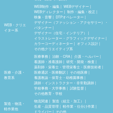
WEB制作・編集
WEBデザイナー
WEBディレクター
制作・編集・校正
映像・音響
DTPオペレーター
デザイナー（ファッション・アクセサリー）・
WEB・クリエ
パタンナー
イター系
デザイナー（住宅・インテリア）
イラストレーター・グラフィックデザイナー
カラーコーディネーター
オフィス設計
その他クリエイティブ系
医療事務
治験・CRA
介護・ヘルパー
看護師・准看護師
研究・開発・検査
薬剤師・栄養士・管理栄養士・医療技術者
医療・介護・
医療通訳・医療翻訳
その他医療
教育系
養護教諭・保育士・幼稚園事務
講師・インストラクター・非常勤講師
学校事務・大学事務
試験監督
その他教育・学校
物流関連
製造（組立・加工）
製造・物流・
生産・品質管理
軽作業・仕分け作業
軽作業他
ドライバー
その他