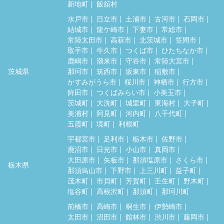
新地町
飯舘村
水戸市
日立市
土浦市
古河市
石岡市
結城市
龍ケ崎市
下妻市
常総市
常陸太田市
高萩市
北茨城市
笠間市
取手市
牛久市
つくば市
ひたちなか市
鹿嶋市
潮来市
守谷市
常陸大宮市
茨城県
那珂市
筑西市
坂東市
稲敷市
かすみがうら市
桜川市
神栖市
行方市
鉾田市
つくばみらい市
小美玉市
茨城町
大洗町
城里町
東海村
大子町
美浦村
阿見町
河内町
八千代町
五霞町
境町
利根町
宇都宮市
足利市
栃木市
佐野市
鹿沼市
日光市
小山市
真岡市
大田原市
矢板市
那須塩原市
さくら市
栃木県
那須烏山市
下野市
上三川町
益子町
茂木町
市貝町
芳賀町
壬生町
野木町
塩谷町
高根沢町
那須町
那珂川町
前橋市
高崎市
桐生市
伊勢崎市
太田市
沼田市
館林市
渋川市
藤岡市