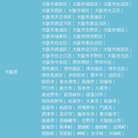
大阪市都島区
大阪市福島区
大阪市此花区
大阪市西区
大阪市港区
大阪市大正区
大阪市天王寺区
大阪市浪速区
大阪市西淀川区
大阪市東淀川区
大阪市東成区
大阪市生野区
大阪市旭区
大阪市城東区
大阪市阿倍野区
大阪市住吉区
大阪市東住吉区
大阪市西成区
大阪市淀川区
大阪市鶴見区
大阪市住之江区
大阪市平野区
大阪市北区
大阪市中央区
堺市堺区
堺市中区
堺市東区
堺市西区
堺市南区
堺市北区
大阪府
堺市美原区
岸和田市
豊中市
池田市
吹田市
泉大津市
高槻市
貝塚市
守口市
枚方市
茨木市
八尾市
泉佐野市
富田林市
寝屋川市
河内長野市
松原市
大東市
和泉市
箕面市
柏原市
羽曳野市
門真市
摂津市
高石市
藤井寺市
東大阪市
泉南市
四條畷市
交野市
大阪狭山市
阪南市
島本町
豊能町
能勢町
忠岡町
熊取町
田尻町
岬町
太子町
河南町