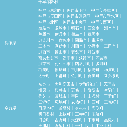
千早赤阪村
神戸市東灘区
神戸市灘区
神戸市兵庫区
神戸市長田区
神戸市須磨区
神戸市垂水区
神戸市北区
神戸市中央区
神戸市西区
姫路市
尼崎市
明石市
西宮市
洲本市
芦屋市
伊丹市
相生市
豊岡市
加古川市
赤穂市
西脇市
宝塚市
兵庫県
三木市
高砂市
川西市
小野市
三田市
加西市
篠山市
養父市
丹波市
南あわじ市
朝来市
淡路市
宍粟市
加東市
たつの市
猪名川町
多可町
稲美町
播磨町
市川町
福崎町
神河町
太子町
上郡町
佐用町
香美町
新温泉町
奈良市
大和高田市
大和郡山市
天理市
橿原市
桜井市
五條市
御所市
生駒市
香芝市
葛城市
宇陀市
山添村
平群町
三郷町
斑鳩町
安堵町
川西町
三宅町
奈良県
田原本町
曽爾村
御杖村
高取町
明日香村
上牧町
王寺町
広陵町
河合町
吉野町
大淀町
下市町
黒滝村
天川村
野迫川村
十津川村
下北山村