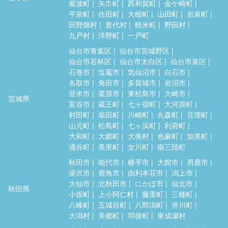
紫波町
矢巾町
西和賀町
金ケ崎町
平泉町
住田町
大槌町
山田町
岩泉町
田野畑村
普代村
軽米町
野田村
九戸村
洋野町
一戸町
仙台市青葉区
仙台市宮城野区
仙台市若林区
仙台市太白区
仙台市泉区
石巻市
塩竈市
気仙沼市
白石市
名取市
角田市
多賀城市
岩沼市
登米市
栗原市
東松島市
大崎市
宮城県
富谷市
蔵王町
七ヶ宿町
大河原町
村田町
柴田町
川崎町
丸森町
亘理町
山元町
松島町
七ヶ浜町
利府町
大和町
大郷町
大衡村
色麻町
加美町
涌谷町
美里町
女川町
南三陸町
秋田市
能代市
横手市
大館市
男鹿市
湯沢市
鹿角市
由利本荘市
潟上市
大仙市
北秋田市
にかほ市
仙北市
秋田県
小坂町
上小阿仁村
藤里町
三種町
八峰町
五城目町
八郎潟町
井川町
大潟村
美郷町
羽後町
東成瀬村