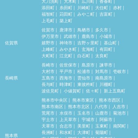
大刀洗町
大木町
広川町
香春町
添田町
糸田町
川崎町
大任町
赤村
福智町
苅田町
みやこ町
吉富町
上毛町
築上町
佐賀市
唐津市
鳥栖市
多久市
伊万里市
武雄市
鹿島市
小城市
佐賀県
嬉野市
神埼市
吉野ヶ里町
基山町
上峰町
みやき町
玄海町
有田町
大町町
江北町
白石町
太良町
長崎市
佐世保市
島原市
諫早市
大村市
平戸市
松浦市
対馬市
壱岐市
長崎県
五島市
西海市
雲仙市
南島原市
長与町
時津町
東彼杵町
川棚町
波佐見町
小値賀町
佐々町
新上五島町
熊本市中央区
熊本市東区
熊本市西区
熊本市南区
熊本市北区
八代市
人吉市
荒尾市
水俣市
玉名市
山鹿市
菊池市
宇土市
上天草市
宇城市
阿蘇市
天草市
合志市
美里町
玉東町
南関町
長洲町
和水町
大津町
菊陽町
熊本県