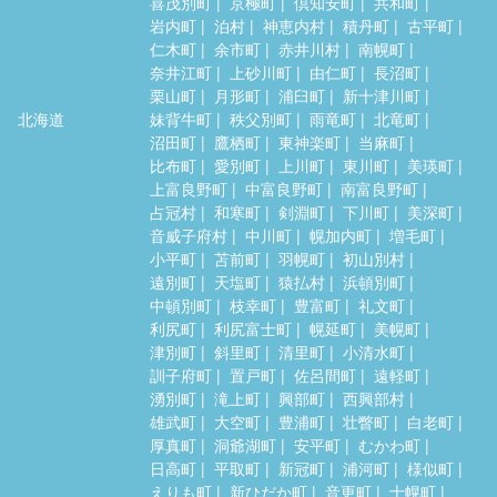
喜茂別町
京極町
倶知安町
共和町
岩内町
泊村
神恵内村
積丹町
古平町
仁木町
余市町
赤井川村
南幌町
奈井江町
上砂川町
由仁町
長沼町
栗山町
月形町
浦臼町
新十津川町
北海道
妹背牛町
秩父別町
雨竜町
北竜町
沼田町
鷹栖町
東神楽町
当麻町
比布町
愛別町
上川町
東川町
美瑛町
上富良野町
中富良野町
南富良野町
占冠村
和寒町
剣淵町
下川町
美深町
音威子府村
中川町
幌加内町
増毛町
小平町
苫前町
羽幌町
初山別村
遠別町
天塩町
猿払村
浜頓別町
中頓別町
枝幸町
豊富町
礼文町
利尻町
利尻富士町
幌延町
美幌町
津別町
斜里町
清里町
小清水町
訓子府町
置戸町
佐呂間町
遠軽町
湧別町
滝上町
興部町
西興部村
雄武町
大空町
豊浦町
壮瞥町
白老町
厚真町
洞爺湖町
安平町
むかわ町
日高町
平取町
新冠町
浦河町
様似町
えりも町
新ひだか町
音更町
士幌町