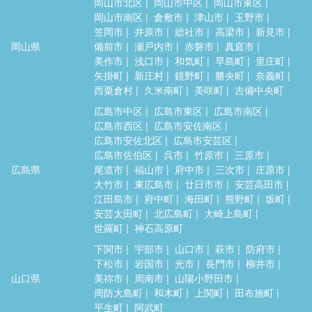
岡山市北区
岡山市中区
岡山市東区
岡山市南区
倉敷市
津山市
玉野市
笠岡市
井原市
総社市
高梁市
新見市
岡山県
備前市
瀬戸内市
赤磐市
真庭市
美作市
浅口市
和気町
早島町
里庄町
矢掛町
新庄村
鏡野町
勝央町
奈義町
西粟倉村
久米南町
美咲町
吉備中央町
広島市中区
広島市東区
広島市南区
広島市西区
広島市安佐南区
広島市安佐北区
広島市安芸区
広島市佐伯区
呉市
竹原市
三原市
広島県
尾道市
福山市
府中市
三次市
庄原市
大竹市
東広島市
廿日市市
安芸高田市
江田島市
府中町
海田町
熊野町
坂町
安芸太田町
北広島町
大崎上島町
世羅町
神石高原町
下関市
宇部市
山口市
萩市
防府市
下松市
岩国市
光市
長門市
柳井市
山口県
美祢市
周南市
山陽小野田市
周防大島町
和木町
上関町
田布施町
平生町
阿武町