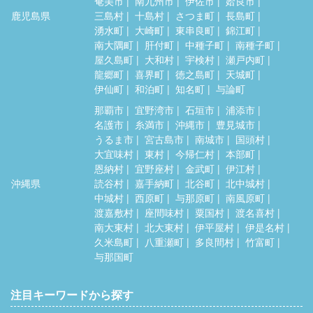
奄美市
南九州市
伊佐市
姶良市
鹿児島県
三島村
十島村
さつま町
長島町
湧水町
大崎町
東串良町
錦江町
南大隅町
肝付町
中種子町
南種子町
屋久島町
大和村
宇検村
瀬戸内町
龍郷町
喜界町
徳之島町
天城町
伊仙町
和泊町
知名町
与論町
那覇市
宜野湾市
石垣市
浦添市
名護市
糸満市
沖縄市
豊見城市
うるま市
宮古島市
南城市
国頭村
大宜味村
東村
今帰仁村
本部町
恩納村
宜野座村
金武町
伊江村
沖縄県
読谷村
嘉手納町
北谷町
北中城村
中城村
西原町
与那原町
南風原町
渡嘉敷村
座間味村
粟国村
渡名喜村
南大東村
北大東村
伊平屋村
伊是名村
久米島町
八重瀬町
多良間村
竹富町
与那国町
注目キーワードから探す