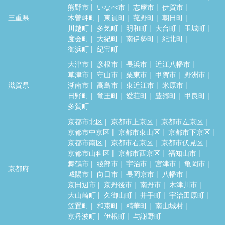
熊野市
いなべ市
志摩市
伊賀市
三重県
木曽岬町
東員町
菰野町
朝日町
川越町
多気町
明和町
大台町
玉城町
度会町
大紀町
南伊勢町
紀北町
御浜町
紀宝町
大津市
彦根市
長浜市
近江八幡市
草津市
守山市
栗東市
甲賀市
野洲市
滋賀県
湖南市
高島市
東近江市
米原市
日野町
竜王町
愛荘町
豊郷町
甲良町
多賀町
京都市北区
京都市上京区
京都市左京区
京都市中京区
京都市東山区
京都市下京区
京都市南区
京都市右京区
京都市伏見区
京都市山科区
京都市西京区
福知山市
舞鶴市
綾部市
宇治市
宮津市
亀岡市
京都府
城陽市
向日市
長岡京市
八幡市
京田辺市
京丹後市
南丹市
木津川市
大山崎町
久御山町
井手町
宇治田原町
笠置町
和束町
精華町
南山城村
京丹波町
伊根町
与謝野町