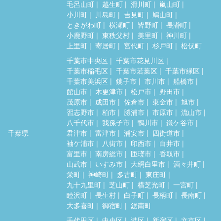
毛呂山町
越生町
滑川町
嵐山町
小川町
川島町
吉見町
鳩山町
ときがわ町
横瀬町
皆野町
長瀞町
小鹿野町
東秩父村
美里町
神川町
上里町
寄居町
宮代町
杉戸町
松伏町
千葉市中央区
千葉市花見川区
千葉市稲毛区
千葉市若葉区
千葉市緑区
千葉市美浜区
銚子市
市川市
船橋市
館山市
木更津市
松戸市
野田市
茂原市
成田市
佐倉市
東金市
旭市
習志野市
柏市
勝浦市
市原市
流山市
八千代市
我孫子市
鴨川市
鎌ケ谷市
千葉県
君津市
富津市
浦安市
四街道市
袖ケ浦市
八街市
印西市
白井市
富里市
南房総市
匝瑳市
香取市
山武市
いすみ市
大網白里市
酒々井町
栄町
神崎町
多古町
東庄町
九十九里町
芝山町
横芝光町
一宮町
睦沢町
長生村
白子町
長柄町
長南町
大多喜町
御宿町
鋸南町
千代田区
中央区
港区
新宿区
文京区