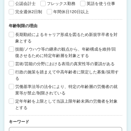
公認会計士
フレックス勤務
英語を使う仕事
完全週休2日制
年間休日120日以上
年齢制限の理由
長期勤続によるキャリア形成を図るため新規学卒者を対
象とする
技能/ノウハウ等の継承の観点から、年齢構成を維持/回
復させるために特定年齢層を対象とする
芸術/芸能の分野における表現の真実性等の要請がある
行政の施策を踏まえて中高年齢者に限定した募集/採用す
る
労働基準法等の法令により、特定の年齢層の労働者の就
業等が禁止/制限されている
定年年齢を上限として当該上限年齢未満の労働者を対象
とする
キーワード