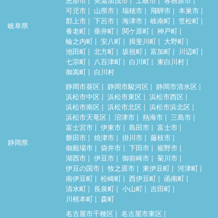
可児市
山県市
瑞穂市
飛騨市
本巣市
郡上市
下呂市
海津市
岐南町
笠松町
岐阜県
養老町
垂井町
関ケ原町
神戸町
輪之内町
安八町
揖斐川町
大野町
池田町
北方町
坂祝町
富加町
川辺町
七宗町
八百津町
白川町
東白川村
御嵩町
白川村
静岡市葵区
静岡市駿河区
静岡市清水区
浜松市中区
浜松市東区
浜松市西区
浜松市南区
浜松市北区
浜松市浜北区
浜松市天竜区
沼津市
熱海市
三島市
富士宮市
伊東市
島田市
富士市
磐田市
焼津市
掛川市
藤枝市
静岡県
御殿場市
袋井市
下田市
裾野市
湖西市
伊豆市
御前崎市
菊川市
伊豆の国市
牧之原市
東伊豆町
河津町
南伊豆町
松崎町
西伊豆町
函南町
清水町
長泉町
小山町
吉田町
川根本町
森町
名古屋市千種区
名古屋市東区