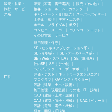
販売・営業・
販売（家電・携帯電話）
販売（その他）
旅行・サービ
接客・ショールーム・カウンター
ス系
キャンペーン・食品販売
スーパーバイザー
ホテル・旅行
美容・エステ
ホテル・ブライダル
航空
コンビニ・スーパー
パチンコ・スロット
その他営業・サービス
運用管理・保守
SE（ビジネスアプリケーション系）
SE（制御系）
SE（データベース系）
SE（Web・スマホ系）
SE（汎用系）
社内SE
SE（その他）
ヘルプデスク・ユーザーサポート
評価・テスト
ネットワークエンジニア
IT系
プログラマ
OAインストラクター
設計（建築・土木・設備）
施工管理・現場監督
その他 IT・技術
CAD（建築・土木・設備）
CAD（電気・電子・機械）
CADオペレータ
設計（電気・電子・機械）
研究・開発（IT技術）