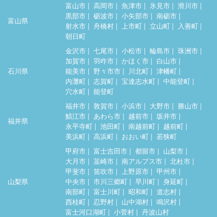
富山市
高岡市
魚津市
氷見市
滑川市
黒部市
砺波市
小矢部市
南砺市
富山県
射水市
舟橋村
上市町
立山町
入善町
朝日町
金沢市
七尾市
小松市
輪島市
珠洲市
加賀市
羽咋市
かほく市
白山市
石川県
能美市
野々市市
川北町
津幡町
内灘町
志賀町
宝達志水町
中能登町
穴水町
能登町
福井市
敦賀市
小浜市
大野市
勝山市
鯖江市
あわら市
越前市
坂井市
福井県
永平寺町
池田町
南越前町
越前町
美浜町
高浜町
おおい町
若狭町
甲府市
富士吉田市
都留市
山梨市
大月市
韮崎市
南アルプス市
北杜市
甲斐市
笛吹市
上野原市
甲州市
山梨県
中央市
市川三郷町
早川町
身延町
南部町
富士川町
昭和町
道志村
西桂町
忍野村
山中湖村
鳴沢村
富士河口湖町
小菅村
丹波山村