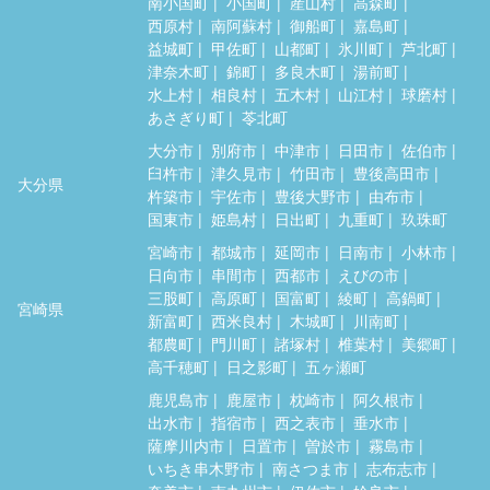
南小国町
小国町
産山村
高森町
西原村
南阿蘇村
御船町
嘉島町
益城町
甲佐町
山都町
氷川町
芦北町
津奈木町
錦町
多良木町
湯前町
水上村
相良村
五木村
山江村
球磨村
あさぎり町
苓北町
大分市
別府市
中津市
日田市
佐伯市
臼杵市
津久見市
竹田市
豊後高田市
大分県
杵築市
宇佐市
豊後大野市
由布市
国東市
姫島村
日出町
九重町
玖珠町
宮崎市
都城市
延岡市
日南市
小林市
日向市
串間市
西都市
えびの市
三股町
高原町
国富町
綾町
高鍋町
宮崎県
新富町
西米良村
木城町
川南町
都農町
門川町
諸塚村
椎葉村
美郷町
高千穂町
日之影町
五ヶ瀬町
鹿児島市
鹿屋市
枕崎市
阿久根市
出水市
指宿市
西之表市
垂水市
薩摩川内市
日置市
曽於市
霧島市
いちき串木野市
南さつま市
志布志市