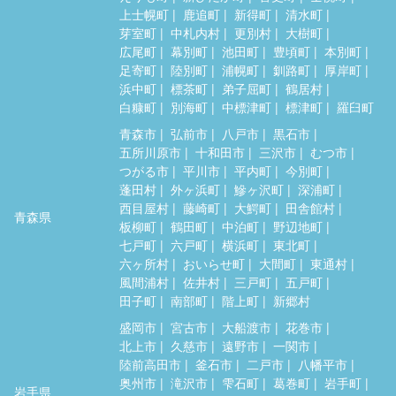
上士幌町
鹿追町
新得町
清水町
芽室町
中札内村
更別村
大樹町
広尾町
幕別町
池田町
豊頃町
本別町
足寄町
陸別町
浦幌町
釧路町
厚岸町
浜中町
標茶町
弟子屈町
鶴居村
白糠町
別海町
中標津町
標津町
羅臼町
青森市
弘前市
八戸市
黒石市
五所川原市
十和田市
三沢市
むつ市
つがる市
平川市
平内町
今別町
蓬田村
外ヶ浜町
鰺ヶ沢町
深浦町
西目屋村
藤崎町
大鰐町
田舎館村
青森県
板柳町
鶴田町
中泊町
野辺地町
七戸町
六戸町
横浜町
東北町
六ヶ所村
おいらせ町
大間町
東通村
風間浦村
佐井村
三戸町
五戸町
田子町
南部町
階上町
新郷村
盛岡市
宮古市
大船渡市
花巻市
北上市
久慈市
遠野市
一関市
陸前高田市
釜石市
二戸市
八幡平市
奥州市
滝沢市
雫石町
葛巻町
岩手町
岩手県