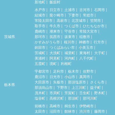
新地町
飯舘村
水戸市
日立市
土浦市
古河市
石岡市
結城市
龍ケ崎市
下妻市
常総市
常陸太田市
高萩市
北茨城市
笠間市
取手市
牛久市
つくば市
ひたちなか市
鹿嶋市
潮来市
守谷市
常陸大宮市
茨城県
那珂市
筑西市
坂東市
稲敷市
かすみがうら市
桜川市
神栖市
行方市
鉾田市
つくばみらい市
小美玉市
茨城町
大洗町
城里町
東海村
大子町
美浦村
阿見町
河内町
八千代町
五霞町
境町
利根町
宇都宮市
足利市
栃木市
佐野市
鹿沼市
日光市
小山市
真岡市
大田原市
矢板市
那須塩原市
さくら市
栃木県
那須烏山市
下野市
上三川町
益子町
茂木町
市貝町
芳賀町
壬生町
野木町
塩谷町
高根沢町
那須町
那珂川町
前橋市
高崎市
桐生市
伊勢崎市
太田市
沼田市
館林市
渋川市
藤岡市