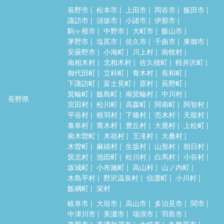
長野市
松本市
上田市
岡谷市
飯田市
諏訪市
須坂市
小諸市
伊那市
駒ヶ根市
中野市
大町市
飯山市
茅野市
塩尻市
佐久市
千曲市
東御市
安曇野市
小海町
川上村
南牧村
南相木村
北相木村
佐久穂町
軽井沢町
御代田町
立科町
青木村
長和町
下諏訪町
富士見町
原村
辰野町
箕輪町
飯島町
南箕輪村
中川村
長野県
宮田村
松川町
高森町
阿南町
阿智村
平谷村
根羽村
下條村
売木村
天龍村
泰阜村
喬木村
豊丘村
大鹿村
上松町
南木曽町
木祖村
王滝村
大桑村
木曽町
麻績村
生坂村
山形村
朝日村
筑北村
池田町
松川村
白馬村
小谷村
坂城町
小布施町
高山村
山ノ内町
木島平村
野沢温泉村
信濃町
小川村
飯綱町
栄村
岐阜市
大垣市
高山市
多治見市
関市
中津川市
美濃市
瑞浪市
羽島市
恵那市
美濃加茂市
土岐市
各務原市