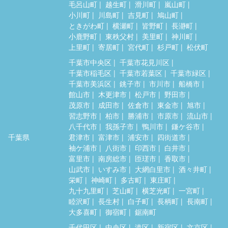
毛呂山町
越生町
滑川町
嵐山町
小川町
川島町
吉見町
鳩山町
ときがわ町
横瀬町
皆野町
長瀞町
小鹿野町
東秩父村
美里町
神川町
上里町
寄居町
宮代町
杉戸町
松伏町
千葉市中央区
千葉市花見川区
千葉市稲毛区
千葉市若葉区
千葉市緑区
千葉市美浜区
銚子市
市川市
船橋市
館山市
木更津市
松戸市
野田市
茂原市
成田市
佐倉市
東金市
旭市
習志野市
柏市
勝浦市
市原市
流山市
八千代市
我孫子市
鴨川市
鎌ケ谷市
千葉県
君津市
富津市
浦安市
四街道市
袖ケ浦市
八街市
印西市
白井市
富里市
南房総市
匝瑳市
香取市
山武市
いすみ市
大網白里市
酒々井町
栄町
神崎町
多古町
東庄町
九十九里町
芝山町
横芝光町
一宮町
睦沢町
長生村
白子町
長柄町
長南町
大多喜町
御宿町
鋸南町
千代田区
中央区
港区
新宿区
文京区