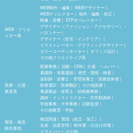
WEB制作・編集
WEBデザイナー
WEBディレクター
制作・編集・校正
映像・音響
DTPオペレーター
デザイナー（ファッション・アクセサリー）・
WEB・クリエ
パタンナー
イター系
デザイナー（住宅・インテリア）
イラストレーター・グラフィックデザイナー
カラーコーディネーター
オフィス設計
その他クリエイティブ系
医療事務
治験・CRA
介護・ヘルパー
看護師・准看護師
研究・開発・検査
薬剤師・栄養士・管理栄養士・医療技術者
医療・介護・
医療通訳・医療翻訳
その他医療
教育系
養護教諭・保育士・幼稚園事務
講師・インストラクター・非常勤講師
学校事務・大学事務
試験監督
その他教育・学校
物流関連
製造（組立・加工）
製造・物流・
生産・品質管理
軽作業・仕分け作業
軽作業他
ドライバー
その他