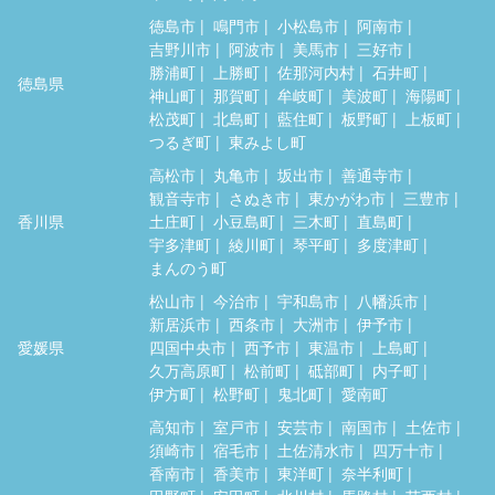
徳島市
鳴門市
小松島市
阿南市
吉野川市
阿波市
美馬市
三好市
勝浦町
上勝町
佐那河内村
石井町
徳島県
神山町
那賀町
牟岐町
美波町
海陽町
松茂町
北島町
藍住町
板野町
上板町
つるぎ町
東みよし町
高松市
丸亀市
坂出市
善通寺市
観音寺市
さぬき市
東かがわ市
三豊市
香川県
土庄町
小豆島町
三木町
直島町
宇多津町
綾川町
琴平町
多度津町
まんのう町
松山市
今治市
宇和島市
八幡浜市
新居浜市
西条市
大洲市
伊予市
愛媛県
四国中央市
西予市
東温市
上島町
久万高原町
松前町
砥部町
内子町
伊方町
松野町
鬼北町
愛南町
高知市
室戸市
安芸市
南国市
土佐市
須崎市
宿毛市
土佐清水市
四万十市
香南市
香美市
東洋町
奈半利町