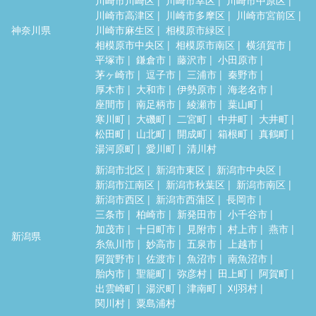
川崎市高津区
川崎市多摩区
川崎市宮前区
神奈川県
川崎市麻生区
相模原市緑区
相模原市中央区
相模原市南区
横須賀市
平塚市
鎌倉市
藤沢市
小田原市
茅ヶ崎市
逗子市
三浦市
秦野市
厚木市
大和市
伊勢原市
海老名市
座間市
南足柄市
綾瀬市
葉山町
寒川町
大磯町
二宮町
中井町
大井町
松田町
山北町
開成町
箱根町
真鶴町
湯河原町
愛川町
清川村
新潟市北区
新潟市東区
新潟市中央区
新潟市江南区
新潟市秋葉区
新潟市南区
新潟市西区
新潟市西蒲区
長岡市
三条市
柏崎市
新発田市
小千谷市
加茂市
十日町市
見附市
村上市
燕市
新潟県
糸魚川市
妙高市
五泉市
上越市
阿賀野市
佐渡市
魚沼市
南魚沼市
胎内市
聖籠町
弥彦村
田上町
阿賀町
出雲崎町
湯沢町
津南町
刈羽村
関川村
粟島浦村