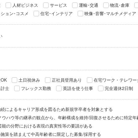
産
人材ビジネス
サービス
運輸･交通
物流･倉庫
ション･コスメ
住宅･インテリア
映像･音響･マルチメディア
い
OK
土日祝休み
正社員登用あり
在宅ワーク・テレワー
会計士
フレックス勤務
英語を使う仕事
完全週休2日制
勤続によるキャリア形成を図るため新規学卒者を対象とする
/ノウハウ等の継承の観点から、年齢構成を維持/回復させるために特定年
/芸能の分野における表現の真実性等の要請がある
の施策を踏まえて中高年齢者に限定した募集/採用する