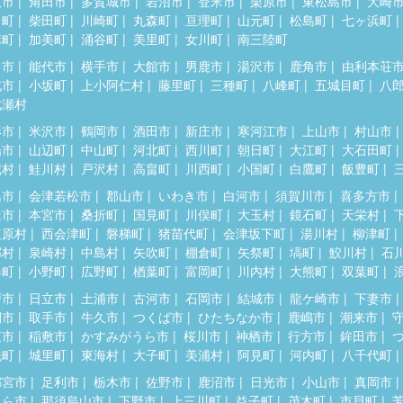
取市
角田市
多賀城市
岩沼市
登米市
栗原市
東松島市
大崎
田町
柴田町
川崎町
丸森町
亘理町
山元町
松島町
七ヶ浜町
麻町
加美町
涌谷町
美里町
女川町
南三陸町
田市
能代市
横手市
大館市
男鹿市
湯沢市
鹿角市
由利本荘
北市
小坂町
上小阿仁村
藤里町
三種町
八峰町
五城目町
八
成瀬村
形市
米沢市
鶴岡市
酒田市
新庄市
寒河江市
上山市
村山市
陽市
山辺町
中山町
河北町
西川町
朝日町
大江町
大石田町
蔵村
鮭川村
戸沢村
高畠町
川西町
小国町
白鷹町
飯豊町
島市
会津若松市
郡山市
いわき市
白河市
須賀川市
喜多方市
達市
本宮市
桑折町
国見町
川俣町
大玉村
鏡石町
天栄村
塩原村
西会津町
磐梯町
猪苗代町
会津坂下町
湯川村
柳津町
郷村
泉崎村
中島村
矢吹町
棚倉町
矢祭町
塙町
鮫川村
石
春町
小野町
広野町
楢葉町
富岡町
川内村
大熊町
双葉町
戸市
日立市
土浦市
古河市
石岡市
結城市
龍ケ崎市
下妻市
間市
取手市
牛久市
つくば市
ひたちなか市
鹿嶋市
潮来市
東市
稲敷市
かすみがうら市
桜川市
神栖市
行方市
鉾田市
洗町
城里町
東海村
大子町
美浦村
阿見町
河内町
八千代町
都宮市
足利市
栃木市
佐野市
鹿沼市
日光市
小山市
真岡市
くら市
那須烏山市
下野市
上三川町
益子町
茂木町
市貝町