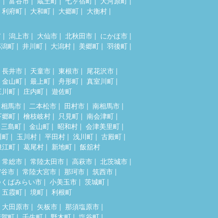
市
富谷市
蔵王町
七ヶ宿町
大河原町
利府町
大和町
大郷町
大衡村
市
潟上市
大仙市
北秋田市
にかほ市
郎潟町
井川町
大潟村
美郷町
羽後町
長井市
天童市
東根市
尾花沢市
金山町
最上町
舟形町
真室川町
三川町
庄内町
遊佐町
相馬市
二本松市
田村市
南相馬市
下郷町
檜枝岐村
只見町
南会津町
三島町
金山町
昭和村
会津美里町
川町
玉川村
平田村
浅川町
古殿町
浪江町
葛尾村
新地町
飯舘村
常総市
常陸太田市
高萩市
北茨城市
守谷市
常陸大宮市
那珂市
筑西市
つくばみらい市
小美玉市
茨城町
五霞町
境町
利根町
大田原市
矢板市
那須塩原市
芳賀町
壬生町
野木町
塩谷町