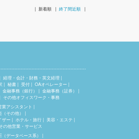
|
新着順
|
終了間近順
|
経理・会計・財務・英文経理
訳
秘書
受付
OAオペレーター
金融事務（銀行）
金融事務（証券）
その他オフィスワーク・事務
営業アシスタント
売（その他）
イザー
ホテル・旅行
美容・エステ
その他営業・サービス
SE（データベース系）