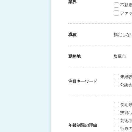
業界
不動
ファッ
職種
指定しな
勤務地
塩尻市
未経験
注目キーワード
公認
長期
技能
芸術
年齢制限の理由
行政