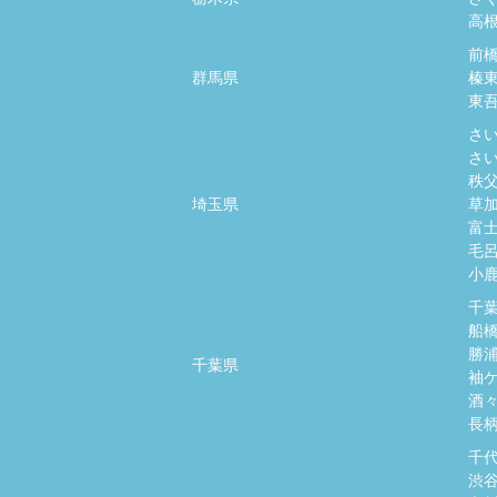
高
前
群馬県
榛
東
さ
さ
秩
埼玉県
草
富
毛
小
千
船
勝
千葉県
袖
酒
長
千
渋