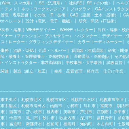
（Web・スマホ系）
SE（汎用系）
社内SE
SE（その他）
ヘルプ
価・テスト
ネットワークエンジニア
プログラマ
OAインストラク
工管理・現場監督
その他 IT・技術
CAD（建築・土木・設備）
C
Dオペレータ
設計（電気・電子・機械）
研究・開発（IT技術）
B制作・編集
WEBデザイナー
WEBディレクター
制作・編集・校
ザイナー（ファッション・アクセサリー）・パタンナー
デザイナー（
ラストレーター・グラフィックデザイナー
カラーコーディネーター
療事務
治験・CRA
介護・ヘルパー
看護師・准看護師
研究・開発
剤師・栄養士・管理栄養士・医療技術者
医療通訳・医療翻訳
その他
師・インストラクター・非常勤講師
学校事務・大学事務
試験監督
流関連
製造（組立・加工）
生産・品質管理
軽作業・仕分け作業
幌市中央区
札幌市北区
札幌市東区
札幌市白石区
札幌市豊平区
幌市手稲区
札幌市清田区
函館市
小樽市
旭川市
室蘭市
釧路市
走市
留萌市
苫小牧市
稚内市
美唄市
芦別市
江別市
赤平市
室市
千歳市
滝川市
砂川市
歌志内市
深川市
富良野市
登別
斗市
当別町
新篠津村
松前町
福島町
知内町
木古内町
七飯