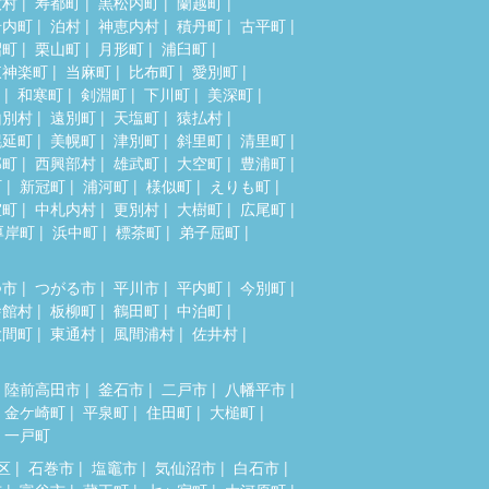
牧村
寿都町
黒松内町
蘭越町
岩内町
泊村
神恵内村
積丹町
古平町
沼町
栗山町
月形町
浦臼町
東神楽町
当麻町
比布町
愛別町
和寒町
剣淵町
下川町
美深町
山別村
遠別町
天塩町
猿払村
幌延町
美幌町
津別町
斜里町
清里町
部町
西興部村
雄武町
大空町
豊浦町
町
新冠町
浦河町
様似町
えりも町
室町
中札内村
更別村
大樹町
広尾町
厚岸町
浜中町
標茶町
弟子屈町
つ市
つがる市
平川市
平内町
今別町
舎館村
板柳町
鶴田町
中泊町
大間町
東通村
風間浦村
佐井村
陸前高田市
釜石市
二戸市
八幡平市
金ケ崎町
平泉町
住田町
大槌町
一戸町
区
石巻市
塩竈市
気仙沼市
白石市