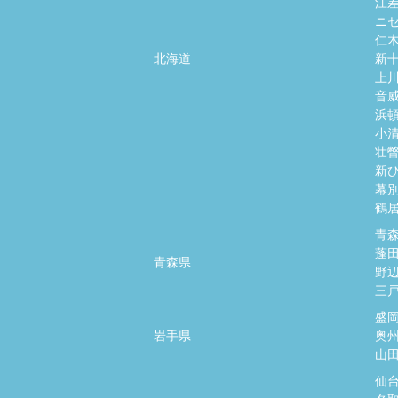
江
ニ
仁
北海道
新
上
音
浜
小
壮
新
幕
鶴
青
蓬
青森県
野
三
盛
岩手県
奥
山
仙