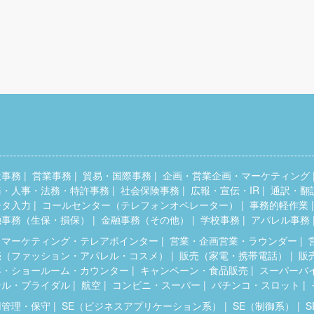
般事務
営業事務
貿易・国際事務
企画・営業企画・マーケティング
務・人事・法務・特許事務
社会保険事務
広報・宣伝・IR
通訳・翻
ータ入力
コールセンター（テレフォンオペレーター）
事務的軽作業
融事務（生保・損保）
金融事務（その他）
学校事務
アパレル事務
レマーケティング・テレアポインター
営業・企画営業・ラウンダー
売（ファッション・アパレル・コスメ）
販売（家電・携帯電話）
販
客・ショールーム・カウンター
キャンペーン・食品販売
スーパーバ
テル・ブライダル
航空
コンビニ・スーパー
パチンコ・スロット
用管理・保守
SE（ビジネスアプリケーション系）
SE（制御系）