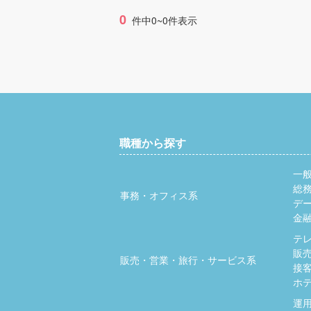
0
件中0~0件表示
職種から探す
一
総
事務・オフィス系
デ
金
テ
販
販売・営業・旅行・サービス系
接
ホ
運