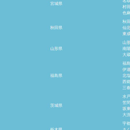
名
宮城県
村
色
秋
秋田県
仙
東
山
山形県
南
大
福
伊
福島県
北
西
三
水
笠
茨城県
坂
大
宇
栃木県
さ