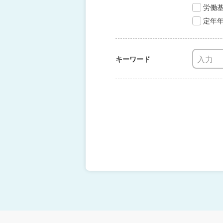
労働
定年
キーワード