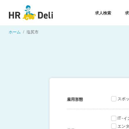
求人検索
ホーム
塩尻市
スポ
雇用形態
IT･
エン