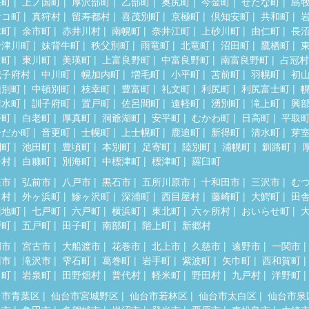
差町
上ノ国町
厚沢部町
乙部町
奥尻町
今金町
せたな町
島
セコ町
真狩村
留寿都村
喜茂別町
京極町
倶知安町
共和町
木町
余市町
赤井川村
南幌町
奈井江町
上砂川町
由仁町
長
十津川町
妹背牛町
秩父別町
雨竜町
北竜町
沼田町
鷹栖町
川町
東川町
美瑛町
上富良野町
中富良野町
南富良野町
占冠村
威子府村
中川町
幌加内町
増毛町
小平町
苫前町
羽幌町
初
頓別町
中頓別町
枝幸町
豊富町
礼文町
利尻町
利尻富士町
清水町
訓子府町
置戸町
佐呂間町
遠軽町
湧別町
滝上町
興
瞥町
白老町
厚真町
洞爺湖町
安平町
むかわ町
日高町
平取
ひだか町
音更町
士幌町
上士幌町
鹿追町
新得町
清水町
芽
別町
池田町
豊頃町
本別町
足寄町
陸別町
浦幌町
釧路町
居村
白糠町
別海町
中標津町
標津町
羅臼町
森市
弘前市
八戸市
黒石市
五所川原市
十和田市
三沢市
む
田村
外ヶ浜町
鰺ヶ沢町
深浦町
西目屋村
藤崎町
大鰐町
田
辺地町
七戸町
六戸町
横浜町
東北町
六ヶ所村
おいらせ町
戸町
五戸町
田子町
南部町
階上町
新郷村
岡市
宮古市
大船渡市
花巻市
北上市
久慈市
遠野市
一関市
州市
滝沢市
雫石町
葛巻町
岩手町
紫波町
矢巾町
西和賀町
田町
岩泉町
田野畑村
普代村
軽米町
野田村
九戸村
洋野町
台市青葉区
仙台市宮城野区
仙台市若林区
仙台市太白区
仙台市泉