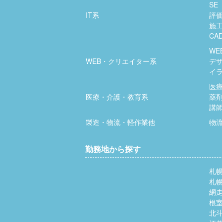
SE
IT系
評
施
CA
WE
WEB・クリエイター系
デ
イ
医
医療・介護・教育系
薬
講
製造・物流・軽作業他
物
勤務地から探す
札
札
網
根
北