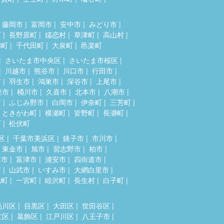
藤岡市
富岡市
安中市
みどり市
町
長野原町
嬬恋村
草津町
高山村
和町
千代田町
大泉町
邑楽町
さいたま市中央区
さいたま市桜区
川越市
熊谷市
川口市
行田市
市
羽生市
鴻巣市
深谷市
上尾市
座市
桶川市
久喜市
北本市
八潮市
市
ふじみ野市
白岡市
伊奈町
三芳町
ときがわ町
横瀬町
皆野町
長瀞町
町
松伏町
区
千葉市美浜区
銚子市
市川市
東金市
旭市
習志野市
柏市
津市
富津市
浦安市
四街道市
市
山武市
いすみ市
大網白里市
光町
一宮町
睦沢町
長生村
白子町
品川区
目黒区
大田区
世田谷区
立区
葛飾区
江戸川区
八王子市