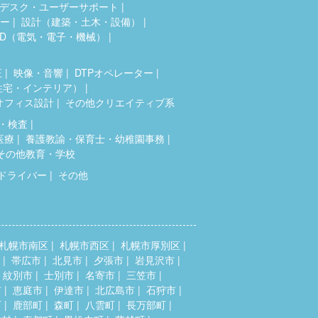
デスク・ユーザーサポート
ター
設計（建築・土木・設備）
AD（電気・電子・機械）
正
映像・音響
DTPオペレーター
住宅・インテリア）
オフィス設計
その他クリエイティブ系
・検査
医療
養護教諭・保育士・幼稚園事務
その他教育・学校
ドライバー
その他
札幌市南区
札幌市西区
札幌市厚別区
帯広市
北見市
夕張市
岩見沢市
紋別市
士別市
名寄市
三笠市
市
恵庭市
伊達市
北広島市
石狩市
町
鹿部町
森町
八雲町
長万部町