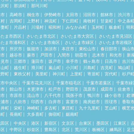
根沢町
那須町
那珂川町
橋市
高崎市
桐生市
伊勢崎市
太田市
沼田市
館林市
渋川市
東村
吉岡町
上野村
神流町
下仁田町
南牧村
甘楽町
中之条
吾妻町
片品村
川場村
昭和村
みなかみ町
玉村町
板倉町
明
いたま市西区
さいたま市北区
さいたま市大宮区
さいたま市見沼区
いたま市浦和区
さいたま市南区
さいたま市緑区
さいたま市岩槻区
父市
所沢市
飯能市
加須市
本庄市
東松山市
春日部市
狭山
加市
越谷市
蕨市
戸田市
入間市
朝霞市
志木市
和光市
新
士見市
三郷市
蓮田市
坂戸市
幸手市
鶴ヶ島市
日高市
吉川
呂山町
越生町
滑川町
嵐山町
小川町
川島町
吉見町
鳩山町
鹿野町
東秩父村
美里町
神川町
上里町
寄居町
宮代町
杉戸
葉市中央区
千葉市花見川区
千葉市稲毛区
千葉市若葉区
千葉市緑
橋市
館山市
木更津市
松戸市
野田市
茂原市
成田市
佐倉市
浦市
市原市
流山市
八千代市
我孫子市
鴨川市
鎌ケ谷市
君
ケ浦市
八街市
印西市
白井市
富里市
南房総市
匝瑳市
香取
々井町
栄町
神崎町
多古町
東庄町
九十九里町
芝山町
横芝
柄町
長南町
大多喜町
御宿町
鋸南町
代田区
中央区
港区
新宿区
文京区
台東区
墨田区
江東区
谷区
中野区
杉並区
豊島区
北区
荒川区
板橋区
練馬区
足