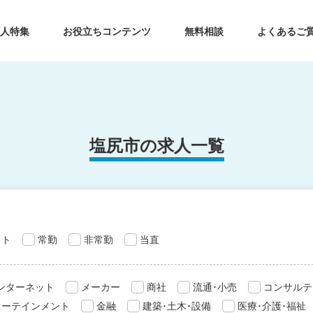
求人特集
お役立ちコンテンツ
無料相談
よくあるご
塩尻市の求人一覧
ット
常勤
非常勤
当直
インターネット
メーカー
商社
流通･小売
コンサルテ
ターテインメント
金融
建築･土木･設備
医療･介護･福祉