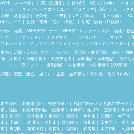
（Web・スマホ系）
SE（汎用系）
社内SE
SE（その他）
ヘルプ
価・テスト
ネットワークエンジニア
プログラマ
OAインストラク
工管理・現場監督
その他 IT・技術
CAD（建築・土木・設備）
C
Dオペレータ
設計（電気・電子・機械）
研究・開発（IT技術）
B制作・編集
WEBデザイナー
WEBディレクター
制作・編集・校
ザイナー（ファッション・アクセサリー）・パタンナー
デザイナー（
ラストレーター・グラフィックデザイナー
カラーコーディネーター
療事務
治験・CRA
介護・ヘルパー
看護師・准看護師
研究・開発
剤師・栄養士・管理栄養士・医療技術者
医療通訳・医療翻訳
その他
師・インストラクター・非常勤講師
学校事務・大学事務
試験監督
流関連
製造（組立・加工）
生産・品質管理
軽作業・仕分け作業
幌市中央区
札幌市北区
札幌市東区
札幌市白石区
札幌市豊平区
幌市手稲区
札幌市清田区
函館市
小樽市
旭川市
室蘭市
釧路市
走市
留萌市
苫小牧市
稚内市
美唄市
芦別市
江別市
赤平市
室市
千歳市
滝川市
砂川市
歌志内市
深川市
富良野市
登別
斗市
当別町
新篠津村
松前町
福島町
知内町
木古内町
七飯