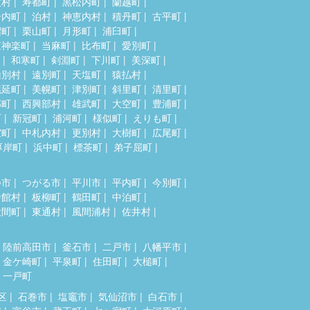
牧村
寿都町
黒松内町
蘭越町
岩内町
泊村
神恵内村
積丹町
古平町
沼町
栗山町
月形町
浦臼町
東神楽町
当麻町
比布町
愛別町
和寒町
剣淵町
下川町
美深町
山別村
遠別町
天塩町
猿払村
幌延町
美幌町
津別町
斜里町
清里町
部町
西興部村
雄武町
大空町
豊浦町
町
新冠町
浦河町
様似町
えりも町
室町
中札内村
更別村
大樹町
広尾町
厚岸町
浜中町
標茶町
弟子屈町
つ市
つがる市
平川市
平内町
今別町
舎館村
板柳町
鶴田町
中泊町
大間町
東通村
風間浦村
佐井村
陸前高田市
釜石市
二戸市
八幡平市
金ケ崎町
平泉町
住田町
大槌町
一戸町
区
石巻市
塩竈市
気仙沼市
白石市