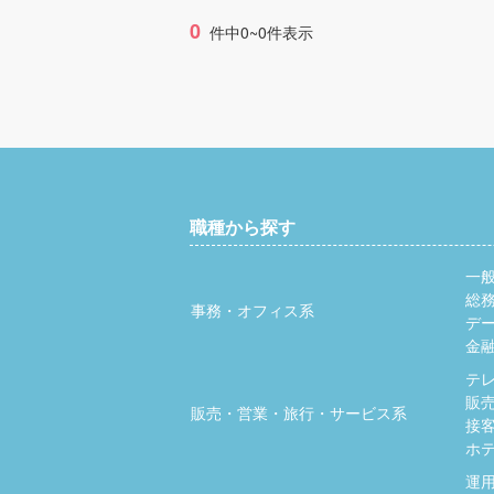
0
件中0~0件表示
職種から探す
一
総
事務・オフィス系
デ
金
テ
販
販売・営業・旅行・サービス系
接
ホ
運