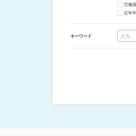
労働
定年
キーワード