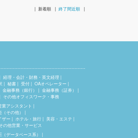
|
新着順
|
終了間近順
|
経理・会計・財務・英文経理
訳
秘書
受付
OAオペレーター
金融事務（銀行）
金融事務（証券）
その他オフィスワーク・事務
営業アシスタント
売（その他）
イザー
ホテル・旅行
美容・エステ
その他営業・サービス
SE（データベース系）