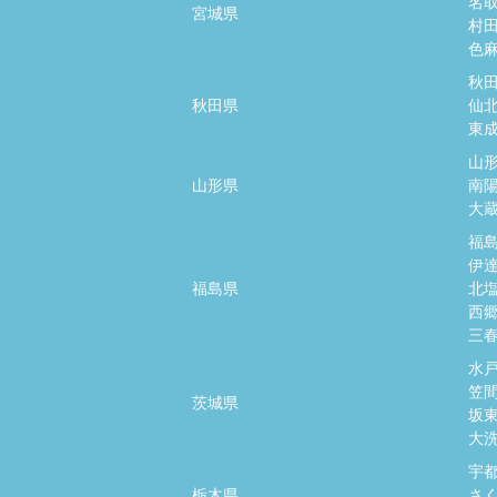
名
宮城県
村
色
秋
秋田県
仙
東
山
山形県
南
大
福
伊
福島県
北
西
三
水
笠
茨城県
坂
大
宇
栃木県
さ