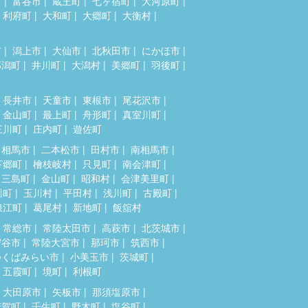
市
富谷市
蔵王町
七ヶ宿町
大河原町
利府町
大和町
大郷町
大衡村
市
潟上市
大仙市
北秋田市
にかほ市
郎潟町
井川町
大潟村
美郷町
羽後町
長井市
天童市
東根市
尾花沢市
金山町
最上町
舟形町
真室川町
三川町
庄内町
遊佐町
相馬市
二本松市
田村市
南相馬市
下郷町
檜枝岐村
只見町
南会津町
三島町
金山町
昭和村
会津美里町
川町
玉川村
平田村
浅川町
古殿町
浪江町
葛尾村
新地町
飯舘村
常総市
常陸太田市
高萩市
北茨城市
守谷市
常陸大宮市
那珂市
筑西市
つくばみらい市
小美玉市
茨城町
五霞町
境町
利根町
大田原市
矢板市
那須塩原市
芳賀町
壬生町
野木町
塩谷町