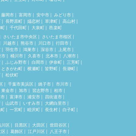
藤岡市
富岡市
安中市
みどり市
町
長野原町
嬬恋村
草津町
高山村
和町
千代田町
大泉町
邑楽町
さいたま市中央区
さいたま市桜区
川越市
熊谷市
川口市
行田市
市
羽生市
鴻巣市
深谷市
上尾市
座市
桶川市
久喜市
北本市
八潮市
市
ふじみ野市
白岡市
伊奈町
三芳町
ときがわ町
横瀬町
皆野町
長瀞町
町
松伏町
区
千葉市美浜区
銚子市
市川市
東金市
旭市
習志野市
柏市
津市
富津市
浦安市
四街道市
市
山武市
いすみ市
大網白里市
光町
一宮町
睦沢町
長生村
白子町
品川区
目黒区
大田区
世田谷区
立区
葛飾区
江戸川区
八王子市