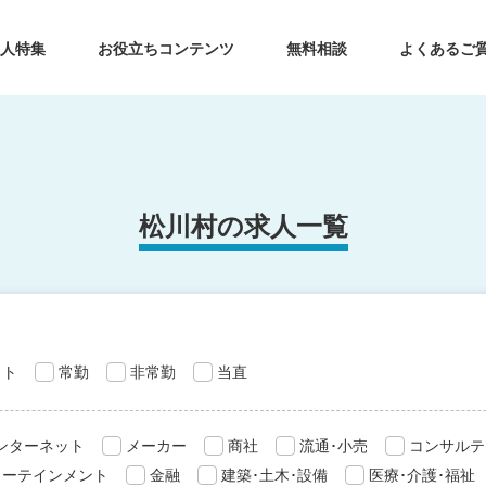
求人特集
お役立ちコンテンツ
無料相談
よくあるご
松川村の求人一覧
ット
常勤
非常勤
当直
インターネット
メーカー
商社
流通･小売
コンサルテ
ターテインメント
金融
建築･土木･設備
医療･介護･福祉