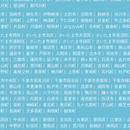
根沢町
那須町
那珂川町
橋市
高崎市
桐生市
伊勢崎市
太田市
沼田市
館林市
渋川市
東村
吉岡町
上野村
神流町
下仁田町
南牧村
甘楽町
中之条
吾妻町
片品村
川場村
昭和村
みなかみ町
玉村町
板倉町
明
いたま市西区
さいたま市北区
さいたま市大宮区
さいたま市見沼区
いたま市浦和区
さいたま市南区
さいたま市緑区
さいたま市岩槻区
父市
所沢市
飯能市
加須市
本庄市
東松山市
春日部市
狭山
加市
越谷市
蕨市
戸田市
入間市
朝霞市
志木市
和光市
新
士見市
三郷市
蓮田市
坂戸市
幸手市
鶴ヶ島市
日高市
吉川
呂山町
越生町
滑川町
嵐山町
小川町
川島町
吉見町
鳩山町
鹿野町
東秩父村
美里町
神川町
上里町
寄居町
宮代町
杉戸
葉市中央区
千葉市花見川区
千葉市稲毛区
千葉市若葉区
千葉市緑
橋市
館山市
木更津市
松戸市
野田市
茂原市
成田市
佐倉市
浦市
市原市
流山市
八千代市
我孫子市
鴨川市
鎌ケ谷市
君
ケ浦市
八街市
印西市
白井市
富里市
南房総市
匝瑳市
香取
々井町
栄町
神崎町
多古町
東庄町
九十九里町
芝山町
横芝
柄町
長南町
大多喜町
御宿町
鋸南町
代田区
中央区
港区
新宿区
文京区
台東区
墨田区
江東区
谷区
中野区
杉並区
豊島区
北区
荒川区
板橋区
練馬区
足