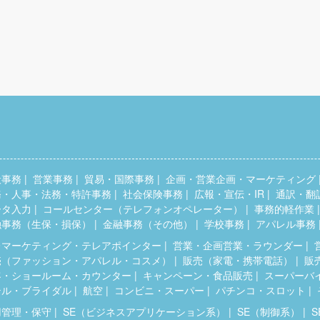
般事務
営業事務
貿易・国際事務
企画・営業企画・マーケティング
務・人事・法務・特許事務
社会保険事務
広報・宣伝・IR
通訳・翻
ータ入力
コールセンター（テレフォンオペレーター）
事務的軽作業
融事務（生保・損保）
金融事務（その他）
学校事務
アパレル事務
レマーケティング・テレアポインター
営業・企画営業・ラウンダー
売（ファッション・アパレル・コスメ）
販売（家電・携帯電話）
販
客・ショールーム・カウンター
キャンペーン・食品販売
スーパーバ
テル・ブライダル
航空
コンビニ・スーパー
パチンコ・スロット
用管理・保守
SE（ビジネスアプリケーション系）
SE（制御系）