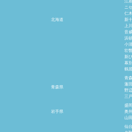
江
ニ
仁
北海道
新
上
音
浜
小
壮
新
幕
鶴
青
蓬
青森県
野
三
盛
岩手県
奥
山
仙