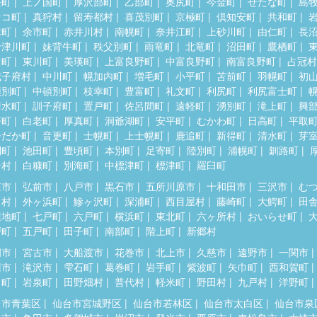
差町
上ノ国町
厚沢部町
乙部町
奥尻町
今金町
せたな町
島
セコ町
真狩村
留寿都村
喜茂別町
京極町
倶知安町
共和町
木町
余市町
赤井川村
南幌町
奈井江町
上砂川町
由仁町
長
十津川町
妹背牛町
秩父別町
雨竜町
北竜町
沼田町
鷹栖町
川町
東川町
美瑛町
上富良野町
中富良野町
南富良野町
占冠村
威子府村
中川町
幌加内町
増毛町
小平町
苫前町
羽幌町
初
頓別町
中頓別町
枝幸町
豊富町
礼文町
利尻町
利尻富士町
清水町
訓子府町
置戸町
佐呂間町
遠軽町
湧別町
滝上町
興
瞥町
白老町
厚真町
洞爺湖町
安平町
むかわ町
日高町
平取
ひだか町
音更町
士幌町
上士幌町
鹿追町
新得町
清水町
芽
別町
池田町
豊頃町
本別町
足寄町
陸別町
浦幌町
釧路町
居村
白糠町
別海町
中標津町
標津町
羅臼町
森市
弘前市
八戸市
黒石市
五所川原市
十和田市
三沢市
む
田村
外ヶ浜町
鰺ヶ沢町
深浦町
西目屋村
藤崎町
大鰐町
田
辺地町
七戸町
六戸町
横浜町
東北町
六ヶ所村
おいらせ町
戸町
五戸町
田子町
南部町
階上町
新郷村
岡市
宮古市
大船渡市
花巻市
北上市
久慈市
遠野市
一関市
州市
滝沢市
雫石町
葛巻町
岩手町
紫波町
矢巾町
西和賀町
田町
岩泉町
田野畑村
普代村
軽米町
野田村
九戸村
洋野町
台市青葉区
仙台市宮城野区
仙台市若林区
仙台市太白区
仙台市泉