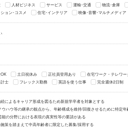
産
人材ビジネス
サービス
運輸･交通
物流･倉庫
ション･コスメ
住宅･インテリア
映像･音響･マルチメディア
い
OK
土日祝休み
正社員登用あり
在宅ワーク・テレワー
会計士
フレックス勤務
英語を使う仕事
完全週休2日制
勤続によるキャリア形成を図るため新規学卒者を対象とする
/ノウハウ等の継承の観点から、年齢構成を維持/回復させるために特定年
/芸能の分野における表現の真実性等の要請がある
の施策を踏まえて中高年齢者に限定した募集/採用する