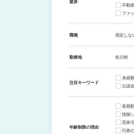
業界
不動
ファッ
職種
指定しな
勤務地
松川村
未経験
注目キーワード
公認
長期
技能
芸術
年齢制限の理由
行政