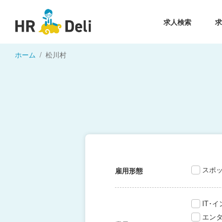
求人検索
ホーム
松川村
スポ
雇用形態
IT･
エン