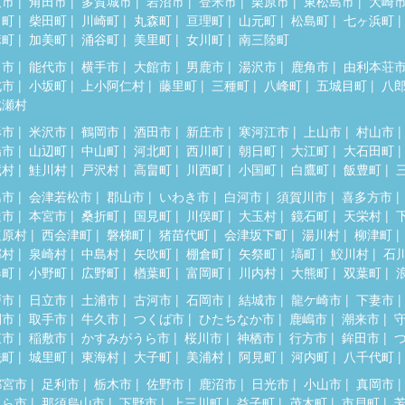
取市
角田市
多賀城市
岩沼市
登米市
栗原市
東松島市
大崎
田町
柴田町
川崎町
丸森町
亘理町
山元町
松島町
七ヶ浜町
麻町
加美町
涌谷町
美里町
女川町
南三陸町
田市
能代市
横手市
大館市
男鹿市
湯沢市
鹿角市
由利本荘
北市
小坂町
上小阿仁村
藤里町
三種町
八峰町
五城目町
八
成瀬村
形市
米沢市
鶴岡市
酒田市
新庄市
寒河江市
上山市
村山市
陽市
山辺町
中山町
河北町
西川町
朝日町
大江町
大石田町
蔵村
鮭川村
戸沢村
高畠町
川西町
小国町
白鷹町
飯豊町
島市
会津若松市
郡山市
いわき市
白河市
須賀川市
喜多方市
達市
本宮市
桑折町
国見町
川俣町
大玉村
鏡石町
天栄村
塩原村
西会津町
磐梯町
猪苗代町
会津坂下町
湯川村
柳津町
郷村
泉崎村
中島村
矢吹町
棚倉町
矢祭町
塙町
鮫川村
石
春町
小野町
広野町
楢葉町
富岡町
川内村
大熊町
双葉町
戸市
日立市
土浦市
古河市
石岡市
結城市
龍ケ崎市
下妻市
間市
取手市
牛久市
つくば市
ひたちなか市
鹿嶋市
潮来市
東市
稲敷市
かすみがうら市
桜川市
神栖市
行方市
鉾田市
洗町
城里町
東海村
大子町
美浦村
阿見町
河内町
八千代町
都宮市
足利市
栃木市
佐野市
鹿沼市
日光市
小山市
真岡市
くら市
那須烏山市
下野市
上三川町
益子町
茂木町
市貝町