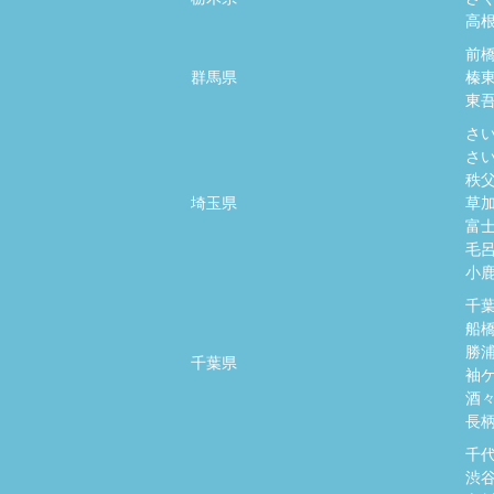
高
前
群馬県
榛
東
さ
さ
秩
埼玉県
草
富
毛
小
千
船
勝
千葉県
袖
酒
長
千
渋