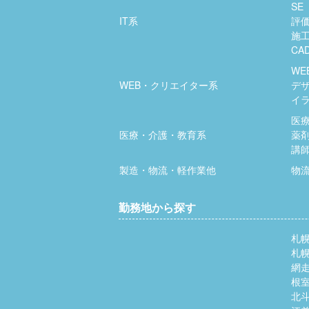
SE
IT系
評
施
CA
WE
WEB・クリエイター系
デ
イ
医
医療・介護・教育系
薬
講
製造・物流・軽作業他
物
勤務地から探す
札
札
網
根
北