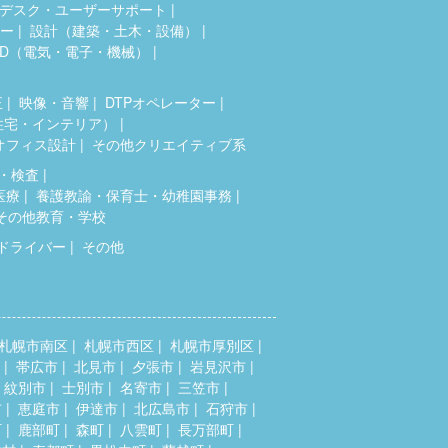
デスク・ユーザーサポート
ター
設計（建築・土木・設備）
AD（電気・電子・機械）
正
映像・音響
DTPオペレーター
住宅・インテリア）
オフィス設計
その他クリエイティブ系
・検査
医療
養護教諭・保育士・幼稚園事務
その他教育・学校
ドライバー
その他
札幌市南区
札幌市西区
札幌市厚別区
帯広市
北見市
夕張市
岩見沢市
紋別市
士別市
名寄市
三笠市
市
恵庭市
伊達市
北広島市
石狩市
町
鹿部町
森町
八雲町
長万部町