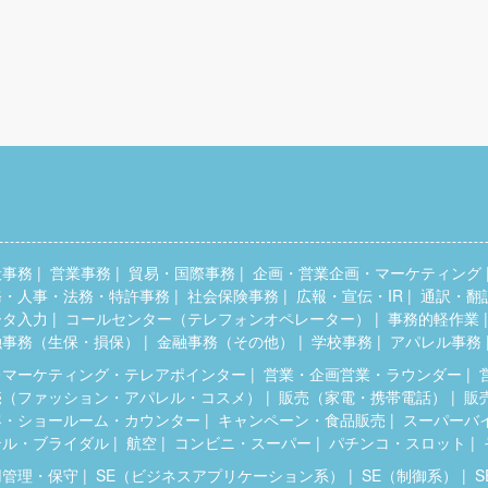
般事務
営業事務
貿易・国際事務
企画・営業企画・マーケティング
務・人事・法務・特許事務
社会保険事務
広報・宣伝・IR
通訳・翻
ータ入力
コールセンター（テレフォンオペレーター）
事務的軽作業
融事務（生保・損保）
金融事務（その他）
学校事務
アパレル事務
レマーケティング・テレアポインター
営業・企画営業・ラウンダー
売（ファッション・アパレル・コスメ）
販売（家電・携帯電話）
販
客・ショールーム・カウンター
キャンペーン・食品販売
スーパーバ
テル・ブライダル
航空
コンビニ・スーパー
パチンコ・スロット
用管理・保守
SE（ビジネスアプリケーション系）
SE（制御系）