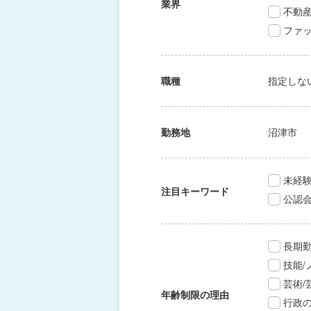
業界
不動
ファッ
職種
指定しな
勤務地
沼津市
未経験
注目キーワード
公認
長期
技能
芸術
年齢制限の理由
行政