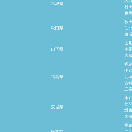
名
宮城県
村
色
秋
秋田県
仙
東
山
山形県
南
大
福
伊
福島県
北
西
三
水
笠
茨城県
坂
大
宇
栃木県
さ