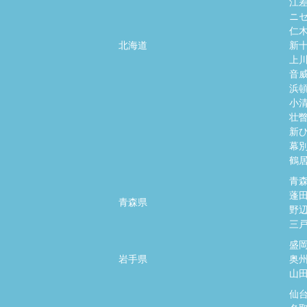
江
ニ
仁
北海道
新
上
音
浜
小
壮
新
幕
鶴
青
蓬
青森県
野
三
盛
岩手県
奥
山
仙