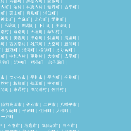
牧村
寿都町
黒松内町
蘭越町
岩内町
泊村
神恵内村
積丹町
古平町
沼町
栗山町
月形町
浦臼町
東神楽町
当麻町
比布町
愛別町
和寒町
剣淵町
下川町
美深町
山別村
遠別町
天塩町
猿払村
幌延町
美幌町
津別町
斜里町
清里町
部町
西興部村
雄武町
大空町
豊浦町
町
新冠町
浦河町
様似町
えりも町
室町
中札内村
更別村
大樹町
広尾町
厚岸町
浜中町
標茶町
弟子屈町
つ市
つがる市
平川市
平内町
今別町
舎館村
板柳町
鶴田町
中泊町
大間町
東通村
風間浦村
佐井村
陸前高田市
釜石市
二戸市
八幡平市
金ケ崎町
平泉町
住田町
大槌町
一戸町
区
石巻市
塩竈市
気仙沼市
白石市