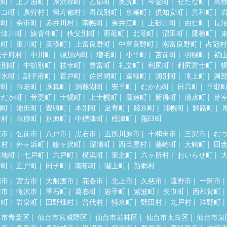
差町
上ノ国町
厚沢部町
乙部町
奥尻町
今金町
せたな町
島
セコ町
真狩村
留寿都村
喜茂別町
京極町
倶知安町
共和町
木町
余市町
赤井川村
南幌町
奈井江町
上砂川町
由仁町
長
十津川町
妹背牛町
秩父別町
雨竜町
北竜町
沼田町
鷹栖町
川町
東川町
美瑛町
上富良野町
中富良野町
南富良野町
占冠村
威子府村
中川町
幌加内町
増毛町
小平町
苫前町
羽幌町
初
頓別町
中頓別町
枝幸町
豊富町
礼文町
利尻町
利尻富士町
清水町
訓子府町
置戸町
佐呂間町
遠軽町
湧別町
滝上町
興
瞥町
白老町
厚真町
洞爺湖町
安平町
むかわ町
日高町
平取
ひだか町
音更町
士幌町
上士幌町
鹿追町
新得町
清水町
芽
別町
池田町
豊頃町
本別町
足寄町
陸別町
浦幌町
釧路町
居村
白糠町
別海町
中標津町
標津町
羅臼町
森市
弘前市
八戸市
黒石市
五所川原市
十和田市
三沢市
む
田村
外ヶ浜町
鰺ヶ沢町
深浦町
西目屋村
藤崎町
大鰐町
田
辺地町
七戸町
六戸町
横浜町
東北町
六ヶ所村
おいらせ町
戸町
五戸町
田子町
南部町
階上町
新郷村
岡市
宮古市
大船渡市
花巻市
北上市
久慈市
遠野市
一関市
州市
滝沢市
雫石町
葛巻町
岩手町
紫波町
矢巾町
西和賀町
田町
岩泉町
田野畑村
普代村
軽米町
野田村
九戸村
洋野町
台市青葉区
仙台市宮城野区
仙台市若林区
仙台市太白区
仙台市泉