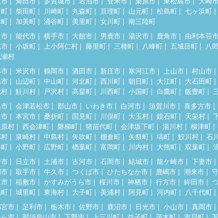
取市
角田市
多賀城市
岩沼市
登米市
栗原市
東松島市
大崎
田町
柴田町
川崎町
丸森町
亘理町
山元町
松島町
七ヶ浜町
麻町
加美町
涌谷町
美里町
女川町
南三陸町
田市
能代市
横手市
大館市
男鹿市
湯沢市
鹿角市
由利本荘
北市
小坂町
上小阿仁村
藤里町
三種町
八峰町
五城目町
八
成瀬村
形市
米沢市
鶴岡市
酒田市
新庄市
寒河江市
上山市
村山市
陽市
山辺町
中山町
河北町
西川町
朝日町
大江町
大石田町
蔵村
鮭川村
戸沢村
高畠町
川西町
小国町
白鷹町
飯豊町
島市
会津若松市
郡山市
いわき市
白河市
須賀川市
喜多方市
達市
本宮市
桑折町
国見町
川俣町
大玉村
鏡石町
天栄村
塩原村
西会津町
磐梯町
猪苗代町
会津坂下町
湯川村
柳津町
郷村
泉崎村
中島村
矢吹町
棚倉町
矢祭町
塙町
鮫川村
石
春町
小野町
広野町
楢葉町
富岡町
川内村
大熊町
双葉町
戸市
日立市
土浦市
古河市
石岡市
結城市
龍ケ崎市
下妻市
間市
取手市
牛久市
つくば市
ひたちなか市
鹿嶋市
潮来市
東市
稲敷市
かすみがうら市
桜川市
神栖市
行方市
鉾田市
洗町
城里町
東海村
大子町
美浦村
阿見町
河内町
八千代町
都宮市
足利市
栃木市
佐野市
鹿沼市
日光市
小山市
真岡市
くら市
那須烏山市
下野市
上三川町
益子町
茂木町
市貝町