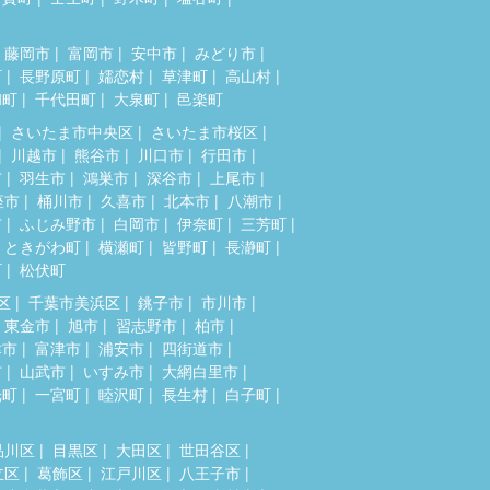
藤岡市
富岡市
安中市
みどり市
町
長野原町
嬬恋村
草津町
高山村
和町
千代田町
大泉町
邑楽町
さいたま市中央区
さいたま市桜区
川越市
熊谷市
川口市
行田市
市
羽生市
鴻巣市
深谷市
上尾市
座市
桶川市
久喜市
北本市
八潮市
市
ふじみ野市
白岡市
伊奈町
三芳町
ときがわ町
横瀬町
皆野町
長瀞町
町
松伏町
区
千葉市美浜区
銚子市
市川市
東金市
旭市
習志野市
柏市
津市
富津市
浦安市
四街道市
市
山武市
いすみ市
大網白里市
光町
一宮町
睦沢町
長生村
白子町
品川区
目黒区
大田区
世田谷区
立区
葛飾区
江戸川区
八王子市