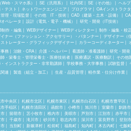
（Web・スマホ系）
SE（汎用系）
社内SE
SE（その他）
ヘルプ
価・テスト
ネットワークエンジニア
プログラマ
OAインストラク
工管理・現場監督
その他 IT・技術
CAD（建築・土木・設備）
C
Dオペレータ
設計（電気・電子・機械）
研究・開発（IT技術）
B制作・編集
WEBデザイナー
WEBディレクター
制作・編集・校
ザイナー（ファッション・アクセサリー）・パタンナー
デザイナー（
ラストレーター・グラフィックデザイナー
カラーコーディネーター
療事務
治験・CRA
介護・ヘルパー
看護師・准看護師
研究・開発
剤師・栄養士・管理栄養士・医療技術者
医療通訳・医療翻訳
その他
師・インストラクター・非常勤講師
学校事務・大学事務
試験監督
流関連
製造（組立・加工）
生産・品質管理
軽作業・仕分け作業
幌市中央区
札幌市北区
札幌市東区
札幌市白石区
札幌市豊平区
幌市手稲区
札幌市清田区
函館市
小樽市
旭川市
室蘭市
釧路市
走市
留萌市
苫小牧市
稚内市
美唄市
芦別市
江別市
赤平市
室市
千歳市
滝川市
砂川市
歌志内市
深川市
富良野市
登別
斗市
当別町
新篠津村
松前町
福島町
知内町
木古内町
七飯