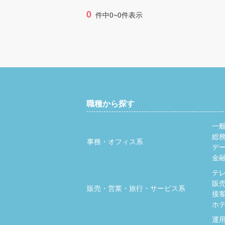
0
件中0~0件表示
職種から探す
一
総
事務・オフィス系
デ
金
テ
販
販売・営業・旅行・サービス系
接
ホ
運