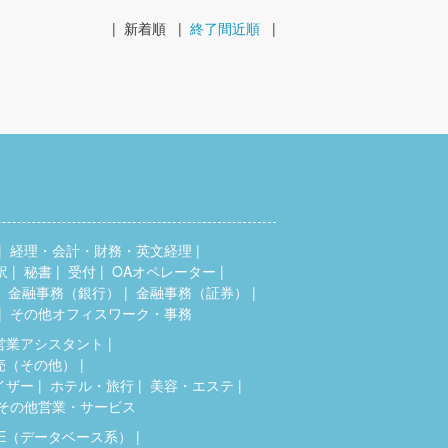
|
新着順
|
終了間近順
|
経理・会計・財務・英文経理
訳
秘書
受付
OAオペレーター
金融事務（銀行）
金融事務（証券）
その他オフィスワーク・事務
営業アシスタント
売（その他）
イザー
ホテル・旅行
美容・エステ
その他営業・サービス
SE（データベース系）