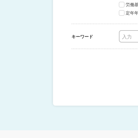
労働
定年
キーワード