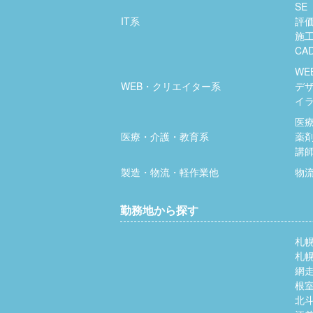
SE
IT系
評
施
CA
WE
WEB・クリエイター系
デ
イ
医
医療・介護・教育系
薬
講
製造・物流・軽作業他
物
勤務地から探す
札
札
網
根
北