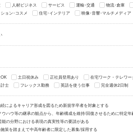
産
人材ビジネス
サービス
運輸･交通
物流･倉庫
ション･コスメ
住宅･インテリア
映像･音響･マルチメディア
い
OK
土日祝休み
正社員登用あり
在宅ワーク・テレワー
会計士
フレックス勤務
英語を使う仕事
完全週休2日制
勤続によるキャリア形成を図るため新規学卒者を対象とする
/ノウハウ等の継承の観点から、年齢構成を維持/回復させるために特定年
/芸能の分野における表現の真実性等の要請がある
の施策を踏まえて中高年齢者に限定した募集/採用する