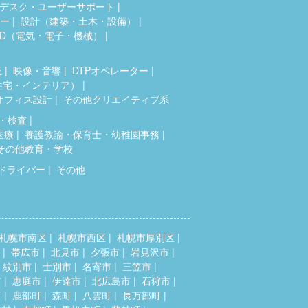
デスク・ユーザーサポート
ター
設計（建築・土木・設備）
AD（電気・電子・機械）
正
映像・音響
DTPオペレーター
住宅・インテリア）
オフィス設計
その他クリエイティブ系
・検査
医療
養護教諭・保育士・幼稚園事務
その他教育・学校
ドライバー
その他
札幌市南区
札幌市西区
札幌市厚別区
帯広市
北見市
夕張市
岩見沢市
紋別市
士別市
名寄市
三笠市
市
恵庭市
伊達市
北広島市
石狩市
町
鹿部町
森町
八雲町
長万部町