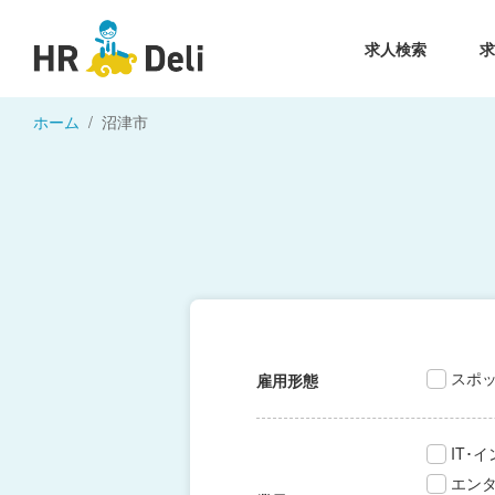
求人検索
ホーム
沼津市
スポ
雇用形態
IT･
エン