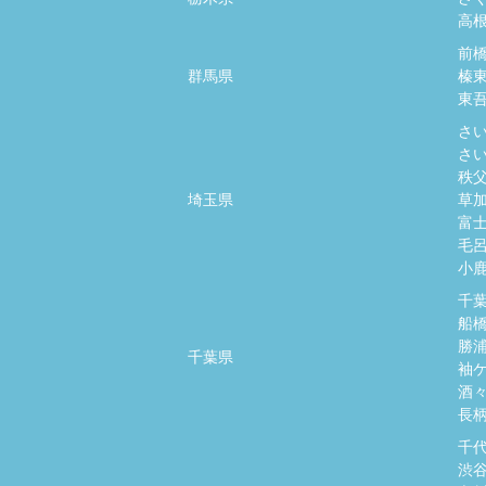
高
前
群馬県
榛
東
さ
さ
秩
埼玉県
草
富
毛
小
千
船
勝
千葉県
袖
酒
長
千
渋