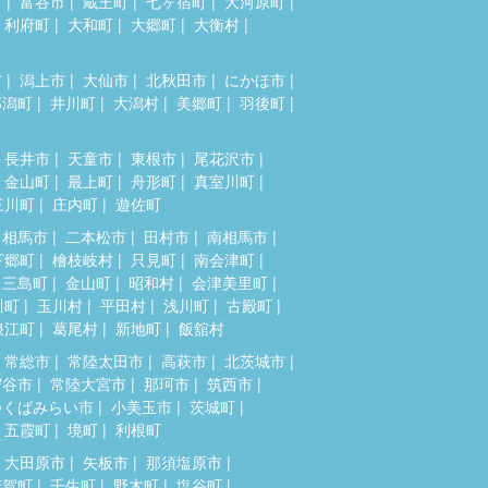
市
富谷市
蔵王町
七ヶ宿町
大河原町
利府町
大和町
大郷町
大衡村
市
潟上市
大仙市
北秋田市
にかほ市
郎潟町
井川町
大潟村
美郷町
羽後町
長井市
天童市
東根市
尾花沢市
金山町
最上町
舟形町
真室川町
三川町
庄内町
遊佐町
相馬市
二本松市
田村市
南相馬市
下郷町
檜枝岐村
只見町
南会津町
三島町
金山町
昭和村
会津美里町
川町
玉川村
平田村
浅川町
古殿町
浪江町
葛尾村
新地町
飯舘村
常総市
常陸太田市
高萩市
北茨城市
守谷市
常陸大宮市
那珂市
筑西市
つくばみらい市
小美玉市
茨城町
五霞町
境町
利根町
大田原市
矢板市
那須塩原市
芳賀町
壬生町
野木町
塩谷町