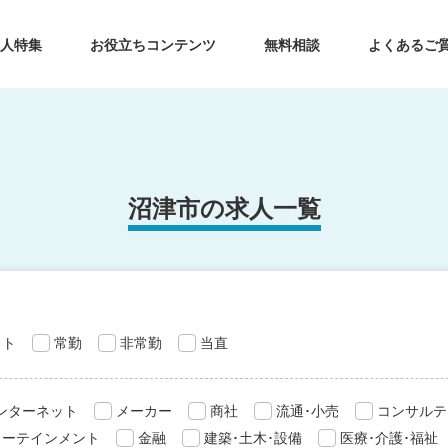
求人特集
お役立ちコンテンツ
無料相談
よくあるご
沼津市の求人一覧
ット
常勤
非常勤
当直
インターネット
メーカー
商社
流通･小売
コンサルテ
ターテインメント
金融
建築･土木･設備
医療･介護･福祉