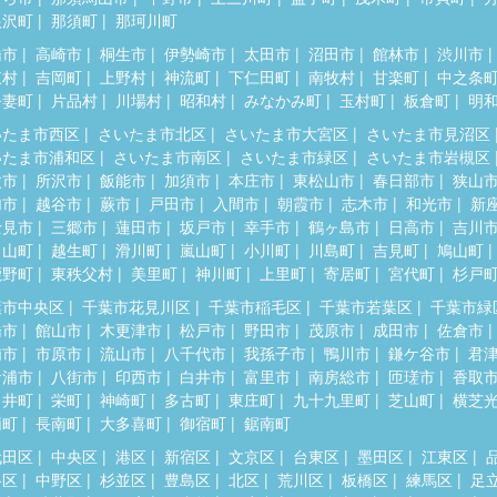
根沢町
那須町
那珂川町
橋市
高崎市
桐生市
伊勢崎市
太田市
沼田市
館林市
渋川市
東村
吉岡町
上野村
神流町
下仁田町
南牧村
甘楽町
中之条
吾妻町
片品村
川場村
昭和村
みなかみ町
玉村町
板倉町
明
いたま市西区
さいたま市北区
さいたま市大宮区
さいたま市見沼区
いたま市浦和区
さいたま市南区
さいたま市緑区
さいたま市岩槻区
父市
所沢市
飯能市
加須市
本庄市
東松山市
春日部市
狭山
加市
越谷市
蕨市
戸田市
入間市
朝霞市
志木市
和光市
新
士見市
三郷市
蓮田市
坂戸市
幸手市
鶴ヶ島市
日高市
吉川
呂山町
越生町
滑川町
嵐山町
小川町
川島町
吉見町
鳩山町
鹿野町
東秩父村
美里町
神川町
上里町
寄居町
宮代町
杉戸
葉市中央区
千葉市花見川区
千葉市稲毛区
千葉市若葉区
千葉市緑
橋市
館山市
木更津市
松戸市
野田市
茂原市
成田市
佐倉市
浦市
市原市
流山市
八千代市
我孫子市
鴨川市
鎌ケ谷市
君
ケ浦市
八街市
印西市
白井市
富里市
南房総市
匝瑳市
香取
々井町
栄町
神崎町
多古町
東庄町
九十九里町
芝山町
横芝
柄町
長南町
大多喜町
御宿町
鋸南町
代田区
中央区
港区
新宿区
文京区
台東区
墨田区
江東区
谷区
中野区
杉並区
豊島区
北区
荒川区
板橋区
練馬区
足