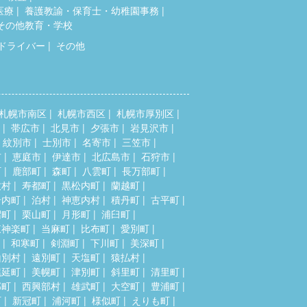
医療
養護教諭・保育士・幼稚園事務
その他教育・学校
ドライバー
その他
札幌市南区
札幌市西区
札幌市厚別区
帯広市
北見市
夕張市
岩見沢市
紋別市
士別市
名寄市
三笠市
市
恵庭市
伊達市
北広島市
石狩市
町
鹿部町
森町
八雲町
長万部町
牧村
寿都町
黒松内町
蘭越町
岩内町
泊村
神恵内村
積丹町
古平町
沼町
栗山町
月形町
浦臼町
東神楽町
当麻町
比布町
愛別町
和寒町
剣淵町
下川町
美深町
山別村
遠別町
天塩町
猿払村
幌延町
美幌町
津別町
斜里町
清里町
部町
西興部村
雄武町
大空町
豊浦町
町
新冠町
浦河町
様似町
えりも町