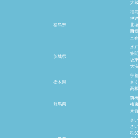
大
福
伊
福島県
北
西
三
水
笠
茨城県
坂
大
宇
栃木県
さ
高
前
群馬県
榛
東
さ
さ
秩