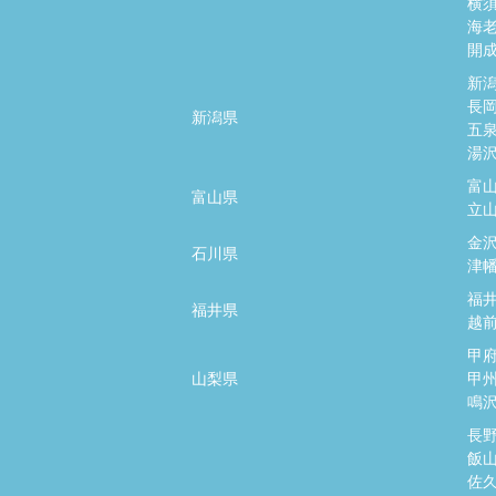
横
海
開
新
長
新潟県
五
湯
富
富山県
立
金
石川県
津
福
福井県
越
甲
山梨県
甲
鳴
長
飯
佐