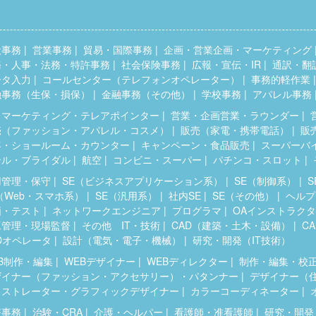
般事務
営業事務
貿易・国際事務
企画・営業企画・マーケティング
務・人事・法務・特許事務
社会保険事務
広報・宣伝・IR
通訳・翻
ータ入力
コールセンター（テレフォンオペレーター）
事務的軽作業
融事務（生保・損保）
金融事務（その他）
学校事務
アパレル事務
レマーケティング・テレアポインター
営業・企画営業・ラウンダー
売（ファッション・アパレル・コスメ）
販売（家電・携帯電話）
販
客・ショールーム・カウンター
キャンペーン・食品販売
スーパーバ
テル・ブライダル
航空
コンビニ・スーパー
パチンコ・スロット
用管理・保守
SE（ビジネスアプリケーション系）
SE（制御系）
（Web・スマホ系）
SE（汎用系）
社内SE
SE（その他）
ヘルプ
価・テスト
ネットワークエンジニア
プログラマ
OAインストラク
工管理・現場監督
その他 IT・技術
CAD（建築・土木・設備）
C
Dオペレータ
設計（電気・電子・機械）
研究・開発（IT技術）
B制作・編集
WEBデザイナー
WEBディレクター
制作・編集・校
ザイナー（ファッション・アクセサリー）・パタンナー
デザイナー（
ラストレーター・グラフィックデザイナー
カラーコーディネーター
療事務
治験・CRA
介護・ヘルパー
看護師・准看護師
研究・開発