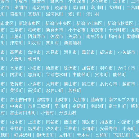
須賀市
平塚市
鎌倉市
藤沢市
小田原市
茅ヶ崎市
逗子市
三
老名市
座間市
南足柄市
綾瀬市
葉山町
寒川町
大磯町
二宮
成町
箱根町
真鶴町
湯河原町
愛川町
清川村
潟市北区
新潟市東区
新潟市中央区
新潟市江南区
新潟市秋葉区
岡市
三条市
柏崎市
新発田市
小千谷市
加茂市
十日町市
見
泉市
上越市
阿賀野市
佐渡市
魚沼市
南魚沼市
胎内市
聖籠
沢町
津南町
刈羽村
関川村
粟島浦村
山市
高岡市
魚津市
氷見市
滑川市
黒部市
砺波市
小矢部市
山町
入善町
朝日町
沢市
七尾市
小松市
輪島市
珠洲市
加賀市
羽咋市
かほく市
幡町
内灘町
志賀町
宝達志水町
中能登町
穴水町
能登町
井市
敦賀市
小浜市
大野市
勝山市
鯖江市
あわら市
越前市
前町
美浜町
高浜町
おおい町
若狭町
府市
富士吉田市
都留市
山梨市
大月市
韮崎市
南アルプス市
州市
中央市
市川三郷町
早川町
身延町
南部町
富士川町
昭
沢村
富士河口湖町
小菅村
丹波山村
野市
松本市
上田市
岡谷市
飯田市
諏訪市
須坂市
小諸市
山市
茅野市
塩尻市
佐久市
千曲市
東御市
安曇野市
小海町
久穂町
軽井沢町
御代田町
立科町
青木村
長和町
下諏訪町