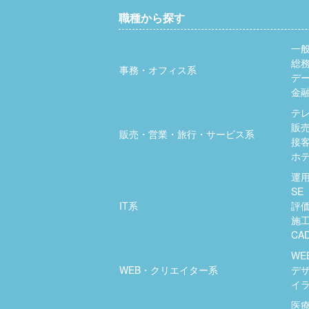
職種から探す
一
総
事務・オフィス系
デ
金
テ
販
販売・営業・旅行・サービス系
接
ホ
運
SE
IT系
評
施
CA
WE
WEB・クリエイター系
デ
イ
医