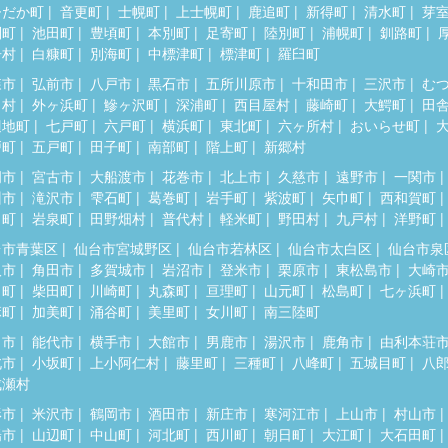
ひだか町
音更町
士幌町
上士幌町
鹿追町
新得町
清水町
芽
別町
池田町
豊頃町
本別町
足寄町
陸別町
浦幌町
釧路町
居村
白糠町
別海町
中標津町
標津町
羅臼町
森市
弘前市
八戸市
黒石市
五所川原市
十和田市
三沢市
む
田村
外ヶ浜町
鰺ヶ沢町
深浦町
西目屋村
藤崎町
大鰐町
田
辺地町
七戸町
六戸町
横浜町
東北町
六ヶ所村
おいらせ町
戸町
五戸町
田子町
南部町
階上町
新郷村
岡市
宮古市
大船渡市
花巻市
北上市
久慈市
遠野市
一関市
州市
滝沢市
雫石町
葛巻町
岩手町
紫波町
矢巾町
西和賀町
田町
岩泉町
田野畑村
普代村
軽米町
野田村
九戸村
洋野町
台市青葉区
仙台市宮城野区
仙台市若林区
仙台市太白区
仙台市泉
取市
角田市
多賀城市
岩沼市
登米市
栗原市
東松島市
大崎
田町
柴田町
川崎町
丸森町
亘理町
山元町
松島町
七ヶ浜町
麻町
加美町
涌谷町
美里町
女川町
南三陸町
田市
能代市
横手市
大館市
男鹿市
湯沢市
鹿角市
由利本荘
北市
小坂町
上小阿仁村
藤里町
三種町
八峰町
五城目町
八
成瀬村
形市
米沢市
鶴岡市
酒田市
新庄市
寒河江市
上山市
村山市
陽市
山辺町
中山町
河北町
西川町
朝日町
大江町
大石田町