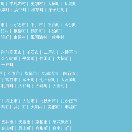
室町
中札内村
更別村
大樹町
広尾町
厚岸町
浜中町
標茶町
弟子屈町
つ市
つがる市
平川市
平内町
今別町
舎館村
板柳町
鶴田町
中泊町
大間町
東通村
風間浦村
佐井村
陸前高田市
釜石市
二戸市
八幡平市
金ケ崎町
平泉町
住田町
大槌町
一戸町
区
石巻市
塩竈市
気仙沼市
白石市
市
富谷市
蔵王町
七ヶ宿町
大河原町
利府町
大和町
大郷町
大衡村
市
潟上市
大仙市
北秋田市
にかほ市
郎潟町
井川町
大潟村
美郷町
羽後町
長井市
天童市
東根市
尾花沢市
金山町
最上町
舟形町
真室川町