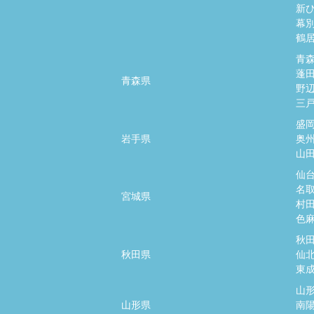
新
幕
鶴
青
蓬
青森県
野
三
盛
岩手県
奥
山
仙
名
宮城県
村
色
秋
秋田県
仙
東
山
山形県
南