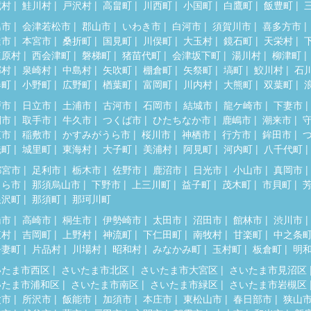
蔵村
鮭川村
戸沢村
高畠町
川西町
小国町
白鷹町
飯豊町
島市
会津若松市
郡山市
いわき市
白河市
須賀川市
喜多方市
達市
本宮市
桑折町
国見町
川俣町
大玉村
鏡石町
天栄村
塩原村
西会津町
磐梯町
猪苗代町
会津坂下町
湯川村
柳津町
郷村
泉崎村
中島村
矢吹町
棚倉町
矢祭町
塙町
鮫川村
石
春町
小野町
広野町
楢葉町
富岡町
川内村
大熊町
双葉町
戸市
日立市
土浦市
古河市
石岡市
結城市
龍ケ崎市
下妻市
間市
取手市
牛久市
つくば市
ひたちなか市
鹿嶋市
潮来市
東市
稲敷市
かすみがうら市
桜川市
神栖市
行方市
鉾田市
洗町
城里町
東海村
大子町
美浦村
阿見町
河内町
八千代町
都宮市
足利市
栃木市
佐野市
鹿沼市
日光市
小山市
真岡市
くら市
那須烏山市
下野市
上三川町
益子町
茂木町
市貝町
根沢町
那須町
那珂川町
橋市
高崎市
桐生市
伊勢崎市
太田市
沼田市
館林市
渋川市
東村
吉岡町
上野村
神流町
下仁田町
南牧村
甘楽町
中之条
吾妻町
片品村
川場村
昭和村
みなかみ町
玉村町
板倉町
明
いたま市西区
さいたま市北区
さいたま市大宮区
さいたま市見沼区
いたま市浦和区
さいたま市南区
さいたま市緑区
さいたま市岩槻区
父市
所沢市
飯能市
加須市
本庄市
東松山市
春日部市
狭山