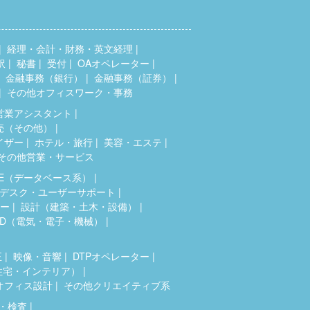
経理・会計・財務・英文経理
訳
秘書
受付
OAオペレーター
金融事務（銀行）
金融事務（証券）
その他オフィスワーク・事務
営業アシスタント
売（その他）
イザー
ホテル・旅行
美容・エステ
その他営業・サービス
SE（データベース系）
デスク・ユーザーサポート
ター
設計（建築・土木・設備）
AD（電気・電子・機械）
正
映像・音響
DTPオペレーター
住宅・インテリア）
オフィス設計
その他クリエイティブ系
・検査