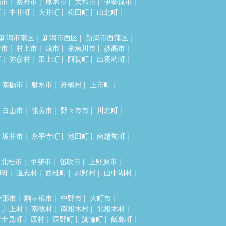
浦市
秦野市
厚木市
大和市
伊勢原市
町
中井町
大井町
松田町
山北町
新潟市南区
新潟市西区
新潟市西蒲区
附市
村上市
燕市
糸魚川市
妙高市
町
弥彦村
田上町
阿賀町
出雲崎町
南砺市
射水市
舟橋村
上市町
白山市
能美市
野々市市
川北町
坂井市
永平寺町
池田町
南越前町
北杜市
甲斐市
笛吹市
上野原市
和町
道志村
西桂町
忍野村
山中湖村
伊那市
駒ヶ根市
中野市
大町市
川上村
南牧村
南相木村
北相木村
富士見町
原村
辰野町
箕輪町
飯島町