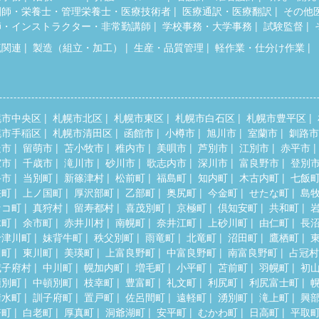
剤師・栄養士・管理栄養士・医療技術者
医療通訳・医療翻訳
その他
師・インストラクター・非常勤講師
学校事務・大学事務
試験監督
流関連
製造（組立・加工）
生産・品質管理
軽作業・仕分け作業
幌市中央区
札幌市北区
札幌市東区
札幌市白石区
札幌市豊平区
幌市手稲区
札幌市清田区
函館市
小樽市
旭川市
室蘭市
釧路市
走市
留萌市
苫小牧市
稚内市
美唄市
芦別市
江別市
赤平市
室市
千歳市
滝川市
砂川市
歌志内市
深川市
富良野市
登別
斗市
当別町
新篠津村
松前町
福島町
知内町
木古内町
七飯
差町
上ノ国町
厚沢部町
乙部町
奥尻町
今金町
せたな町
島
セコ町
真狩村
留寿都村
喜茂別町
京極町
倶知安町
共和町
木町
余市町
赤井川村
南幌町
奈井江町
上砂川町
由仁町
長
十津川町
妹背牛町
秩父別町
雨竜町
北竜町
沼田町
鷹栖町
川町
東川町
美瑛町
上富良野町
中富良野町
南富良野町
占冠村
威子府村
中川町
幌加内町
増毛町
小平町
苫前町
羽幌町
初
頓別町
中頓別町
枝幸町
豊富町
礼文町
利尻町
利尻富士町
清水町
訓子府町
置戸町
佐呂間町
遠軽町
湧別町
滝上町
興
瞥町
白老町
厚真町
洞爺湖町
安平町
むかわ町
日高町
平取