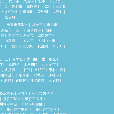
座市
桶川市
久喜市
北本市
八潮市
市
ふじみ野市
白岡市
伊奈町
三芳町
ときがわ町
横瀬町
皆野町
長瀞町
町
松伏町
区
千葉市美浜区
銚子市
市川市
東金市
旭市
習志野市
柏市
津市
富津市
浦安市
四街道市
市
山武市
いすみ市
大網白里市
光町
一宮町
睦沢町
長生村
白子町
品川区
目黒区
大田区
世田谷区
立区
葛飾区
江戸川区
八王子市
小金井市
小平市
日野市
東村山市
武蔵村山市
多摩市
稲城市
羽村市
利島村
新島村
神津島村
三宅村
横浜市保土ヶ谷区
横浜市磯子区
横浜市緑区
横浜市瀬谷区
川崎市幸区
川崎市中原区
区
相模原市中央区
相模原市南区