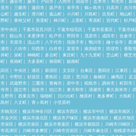
加市
越谷市
蕨市
戸田市
入間市
朝霞市
志木市
和光市
新
士見市
三郷市
蓮田市
坂戸市
幸手市
鶴ヶ島市
日高市
吉川
呂山町
越生町
滑川町
嵐山町
小川町
川島町
吉見町
鳩山町
鹿野町
東秩父村
美里町
神川町
上里町
寄居町
宮代町
杉戸
葉市中央区
千葉市花見川区
千葉市稲毛区
千葉市若葉区
千葉市緑
橋市
館山市
木更津市
松戸市
野田市
茂原市
成田市
佐倉市
浦市
市原市
流山市
八千代市
我孫子市
鴨川市
鎌ケ谷市
君
ケ浦市
八街市
印西市
白井市
富里市
南房総市
匝瑳市
香取
々井町
栄町
神崎町
多古町
東庄町
九十九里町
芝山町
横芝
柄町
長南町
大多喜町
御宿町
鋸南町
代田区
中央区
港区
新宿区
文京区
台東区
墨田区
江東区
谷区
中野区
杉並区
豊島区
北区
荒川区
板橋区
練馬区
足
川市
武蔵野市
三鷹市
青梅市
府中市
昭島市
調布市
町田市
分寺市
国立市
福生市
狛江市
東大和市
清瀬市
東久留米市
きる野市
西東京市
瑞穂町
日の出町
檜原村
奥多摩町
大島町
蔵島村
八丈町
青ヶ島村
小笠原村
浜市鶴見区
横浜市神奈川区
横浜市西区
横浜市中区
横浜市南区
浜市金沢区
横浜市港北区
横浜市戸塚区
横浜市港南区
横浜市旭区
浜市栄区
横浜市泉区
横浜市青葉区
横浜市都筑区
川崎市川崎区
崎市高津区
川崎市多摩区
川崎市宮前区
川崎市麻生区
相模原市緑