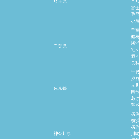
埼玉県
草
富
毛
小
千
船
勝
千葉県
袖
酒
長
千
渋
立
東京都
国
あ
御
横
横
横
神奈川県
川