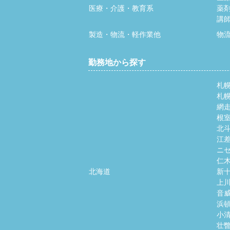
医療・介護・教育系
薬
講
製造・物流・軽作業他
物
勤務地から探す
札
札
網
根
北
江
ニ
仁
北海道
新
上
音
浜
小
壮