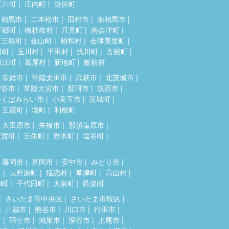
三川町
庄内町
遊佐町
相馬市
二本松市
田村市
南相馬市
下郷町
檜枝岐村
只見町
南会津町
三島町
金山町
昭和村
会津美里町
川町
玉川村
平田村
浅川町
古殿町
浪江町
葛尾村
新地町
飯舘村
常総市
常陸太田市
高萩市
北茨城市
守谷市
常陸大宮市
那珂市
筑西市
つくばみらい市
小美玉市
茨城町
五霞町
境町
利根町
大田原市
矢板市
那須塩原市
芳賀町
壬生町
野木町
塩谷町
藤岡市
富岡市
安中市
みどり市
町
長野原町
嬬恋村
草津町
高山村
和町
千代田町
大泉町
邑楽町
さいたま市中央区
さいたま市桜区
川越市
熊谷市
川口市
行田市
市
羽生市
鴻巣市
深谷市
上尾市