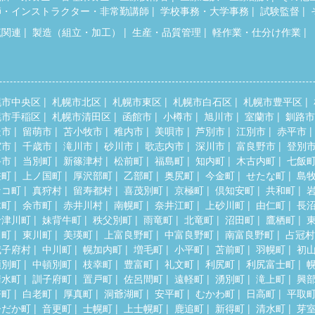
師・インストラクター・非常勤講師
学校事務・大学事務
試験監督
流関連
製造（組立・加工）
生産・品質管理
軽作業・仕分け作業
幌市中央区
札幌市北区
札幌市東区
札幌市白石区
札幌市豊平区
幌市手稲区
札幌市清田区
函館市
小樽市
旭川市
室蘭市
釧路市
走市
留萌市
苫小牧市
稚内市
美唄市
芦別市
江別市
赤平市
室市
千歳市
滝川市
砂川市
歌志内市
深川市
富良野市
登別
斗市
当別町
新篠津村
松前町
福島町
知内町
木古内町
七飯
差町
上ノ国町
厚沢部町
乙部町
奥尻町
今金町
せたな町
島
セコ町
真狩村
留寿都村
喜茂別町
京極町
倶知安町
共和町
木町
余市町
赤井川村
南幌町
奈井江町
上砂川町
由仁町
長
十津川町
妹背牛町
秩父別町
雨竜町
北竜町
沼田町
鷹栖町
川町
東川町
美瑛町
上富良野町
中富良野町
南富良野町
占冠村
威子府村
中川町
幌加内町
増毛町
小平町
苫前町
羽幌町
初
頓別町
中頓別町
枝幸町
豊富町
礼文町
利尻町
利尻富士町
清水町
訓子府町
置戸町
佐呂間町
遠軽町
湧別町
滝上町
興
瞥町
白老町
厚真町
洞爺湖町
安平町
むかわ町
日高町
平取
ひだか町
音更町
士幌町
上士幌町
鹿追町
新得町
清水町
芽