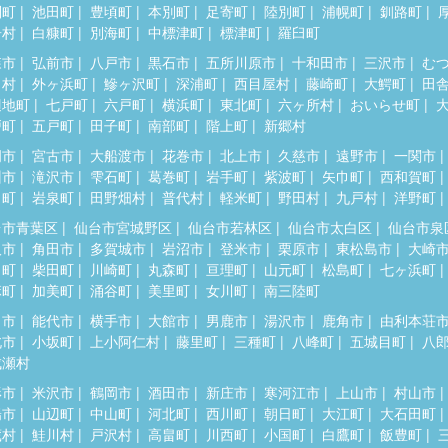
別町
池田町
豊頃町
本別町
足寄町
陸別町
浦幌町
釧路町
居村
白糠町
別海町
中標津町
標津町
羅臼町
森市
弘前市
八戸市
黒石市
五所川原市
十和田市
三沢市
む
田村
外ヶ浜町
鰺ヶ沢町
深浦町
西目屋村
藤崎町
大鰐町
田
辺地町
七戸町
六戸町
横浜町
東北町
六ヶ所村
おいらせ町
戸町
五戸町
田子町
南部町
階上町
新郷村
岡市
宮古市
大船渡市
花巻市
北上市
久慈市
遠野市
一関市
州市
滝沢市
雫石町
葛巻町
岩手町
紫波町
矢巾町
西和賀町
田町
岩泉町
田野畑村
普代村
軽米町
野田村
九戸村
洋野町
台市青葉区
仙台市宮城野区
仙台市若林区
仙台市太白区
仙台市泉
取市
角田市
多賀城市
岩沼市
登米市
栗原市
東松島市
大崎
田町
柴田町
川崎町
丸森町
亘理町
山元町
松島町
七ヶ浜町
麻町
加美町
涌谷町
美里町
女川町
南三陸町
田市
能代市
横手市
大館市
男鹿市
湯沢市
鹿角市
由利本荘
北市
小坂町
上小阿仁村
藤里町
三種町
八峰町
五城目町
八
成瀬村
形市
米沢市
鶴岡市
酒田市
新庄市
寒河江市
上山市
村山市
陽市
山辺町
中山町
河北町
西川町
朝日町
大江町
大石田町
蔵村
鮭川村
戸沢村
高畠町
川西町
小国町
白鷹町
飯豊町