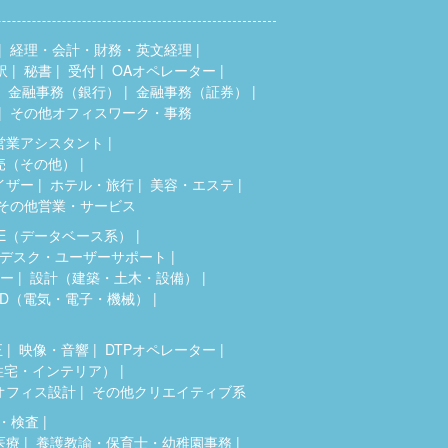
経理・会計・財務・英文経理
訳
秘書
受付
OAオペレーター
金融事務（銀行）
金融事務（証券）
その他オフィスワーク・事務
営業アシスタント
売（その他）
イザー
ホテル・旅行
美容・エステ
その他営業・サービス
SE（データベース系）
デスク・ユーザーサポート
ター
設計（建築・土木・設備）
AD（電気・電子・機械）
正
映像・音響
DTPオペレーター
住宅・インテリア）
オフィス設計
その他クリエイティブ系
・検査
医療
養護教諭・保育士・幼稚園事務