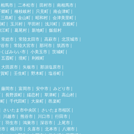
相馬市
二本松市
田村市
南相馬市
下郷町
檜枝岐村
只見町
南会津町
三島町
金山町
昭和村
会津美里町
川町
玉川村
平田村
浅川町
古殿町
浪江町
葛尾村
新地町
飯舘村
常総市
常陸太田市
高萩市
北茨城市
守谷市
常陸大宮市
那珂市
筑西市
つくばみらい市
小美玉市
茨城町
五霞町
境町
利根町
大田原市
矢板市
那須塩原市
芳賀町
壬生町
野木町
塩谷町
藤岡市
富岡市
安中市
みどり市
町
長野原町
嬬恋村
草津町
高山村
和町
千代田町
大泉町
邑楽町
さいたま市中央区
さいたま市桜区
川越市
熊谷市
川口市
行田市
市
羽生市
鴻巣市
深谷市
上尾市
座市
桶川市
久喜市
北本市
八潮市