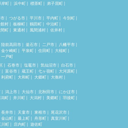
厚岸町
浜中町
標茶町
弟子屈町
つ市
つがる市
平川市
平内町
今別町
舎館村
板柳町
鶴田町
中泊町
大間町
東通村
風間浦村
佐井村
陸前高田市
釜石市
二戸市
八幡平市
金ケ崎町
平泉町
住田町
大槌町
一戸町
区
石巻市
塩竈市
気仙沼市
白石市
市
富谷市
蔵王町
七ヶ宿町
大河原町
利府町
大和町
大郷町
大衡村
市
潟上市
大仙市
北秋田市
にかほ市
郎潟町
井川町
大潟村
美郷町
羽後町
長井市
天童市
東根市
尾花沢市
金山町
最上町
舟形町
真室川町
三川町
庄内町
遊佐町