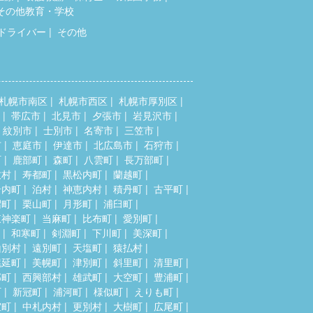
その他教育・学校
ドライバー
その他
札幌市南区
札幌市西区
札幌市厚別区
帯広市
北見市
夕張市
岩見沢市
紋別市
士別市
名寄市
三笠市
市
恵庭市
伊達市
北広島市
石狩市
町
鹿部町
森町
八雲町
長万部町
牧村
寿都町
黒松内町
蘭越町
岩内町
泊村
神恵内村
積丹町
古平町
沼町
栗山町
月形町
浦臼町
東神楽町
当麻町
比布町
愛別町
和寒町
剣淵町
下川町
美深町
山別村
遠別町
天塩町
猿払村
幌延町
美幌町
津別町
斜里町
清里町
部町
西興部村
雄武町
大空町
豊浦町
町
新冠町
浦河町
様似町
えりも町
室町
中札内村
更別村
大樹町
広尾町