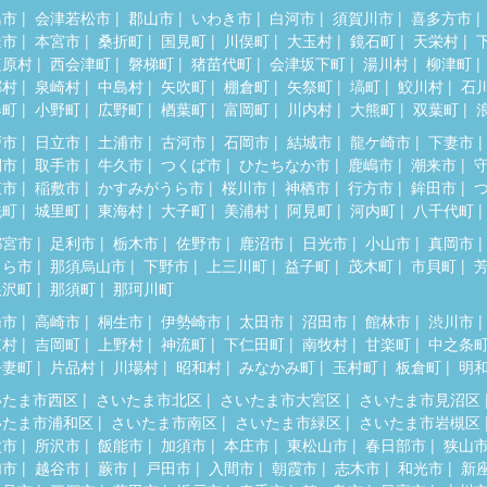
島市
会津若松市
郡山市
いわき市
白河市
須賀川市
喜多方市
達市
本宮市
桑折町
国見町
川俣町
大玉村
鏡石町
天栄村
塩原村
西会津町
磐梯町
猪苗代町
会津坂下町
湯川村
柳津町
郷村
泉崎村
中島村
矢吹町
棚倉町
矢祭町
塙町
鮫川村
石
春町
小野町
広野町
楢葉町
富岡町
川内村
大熊町
双葉町
戸市
日立市
土浦市
古河市
石岡市
結城市
龍ケ崎市
下妻市
間市
取手市
牛久市
つくば市
ひたちなか市
鹿嶋市
潮来市
東市
稲敷市
かすみがうら市
桜川市
神栖市
行方市
鉾田市
洗町
城里町
東海村
大子町
美浦村
阿見町
河内町
八千代町
都宮市
足利市
栃木市
佐野市
鹿沼市
日光市
小山市
真岡市
くら市
那須烏山市
下野市
上三川町
益子町
茂木町
市貝町
根沢町
那須町
那珂川町
橋市
高崎市
桐生市
伊勢崎市
太田市
沼田市
館林市
渋川市
東村
吉岡町
上野村
神流町
下仁田町
南牧村
甘楽町
中之条
吾妻町
片品村
川場村
昭和村
みなかみ町
玉村町
板倉町
明
いたま市西区
さいたま市北区
さいたま市大宮区
さいたま市見沼区
いたま市浦和区
さいたま市南区
さいたま市緑区
さいたま市岩槻区
父市
所沢市
飯能市
加須市
本庄市
東松山市
春日部市
狭山
加市
越谷市
蕨市
戸田市
入間市
朝霞市
志木市
和光市
新