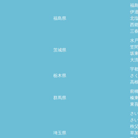
福
伊
福島県
北
西
三
水
笠
茨城県
坂
大
宇
栃木県
さ
高
前
群馬県
榛
東
さ
さ
秩
埼玉県
草