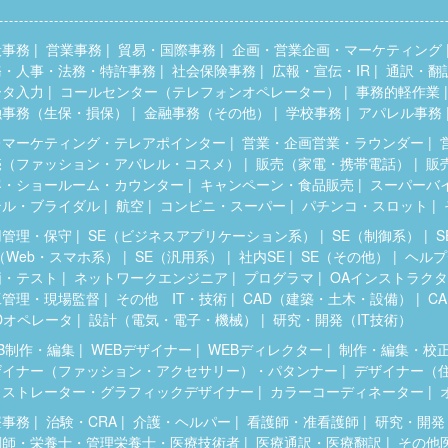
般事務
営業事務
貿易・国際事務
企画・営業企画・マーケティング
務・人事・法務・特許事務
社会保険事務
広報・宣伝・IR
通訳・翻
ータ入力
コールセンター（テレフォンオペレーター）
事務的軽作業
融事務（生保・損保）
金融事務（その他）
学校事務
アパレル事務
レマーケティング・テレアポインター
営業・企画営業・ラウンダー
売（ファッション・アパレル・コスメ）
販売（家電・携帯電話）
販
客・ショールーム・カウンター
キャンペーン・食品販売
スーパーバ
テル・ブライダル
航空
コンビニ・スーパー
パチンコ・スロット
用管理・保守
SE（ビジネスアプリケーション系）
SE（制御系）
（Web・スマホ系）
SE（汎用系）
社内SE
SE（その他）
ヘルプ
価・テスト
ネットワークエンジニア
プログラマ
OAインストラク
工管理・現場監督
その他 IT・技術
CAD（建築・土木・設備）
C
Dオペレータ
設計（電気・電子・機械）
研究・開発（IT技術）
B制作・編集
WEBデザイナー
WEBディレクター
制作・編集・校
ザイナー（ファッション・アクセサリー）・パタンナー
デザイナー（
ラストレーター・グラフィックデザイナー
カラーコーディネーター
療事務
治験・CRA
介護・ヘルパー
看護師・准看護師
研究・開発
剤師・栄養士・管理栄養士・医療技術者
医療通訳・医療翻訳
その他