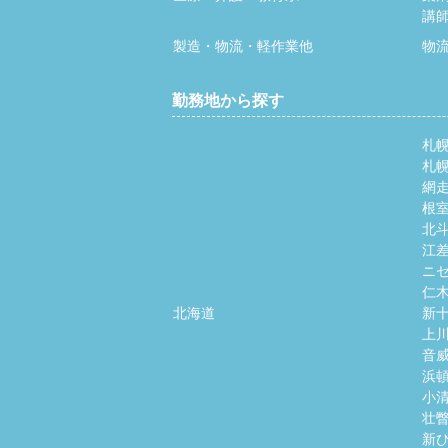
講
製造・物流・軽作業他
物
勤務地から探す
札
札
網
根
北
江
ニ
仁
北海道
新
上
音
浜
小
壮
新