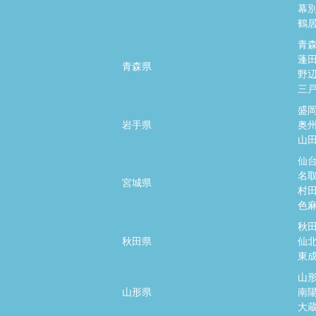
幕
鶴
青
蓬
青森県
野
三
盛
岩手県
奥
山
仙
名
宮城県
村
色
秋
秋田県
仙
東
山
山形県
南
大