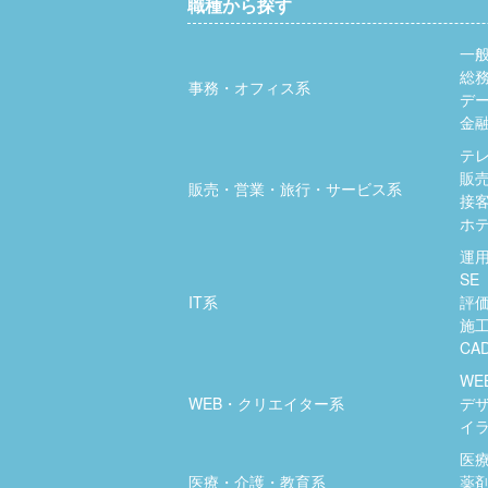
職種から探す
一
総
事務・オフィス系
デ
金
テ
販
販売・営業・旅行・サービス系
接
ホ
運
SE
IT系
評
施
CA
WE
WEB・クリエイター系
デ
イ
医
医療・介護・教育系
薬