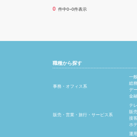
0
件中0~0件表示
職種から探す
一
総
事務・オフィス系
デ
金
テ
販
販売・営業・旅行・サービス系
接
ホ
運