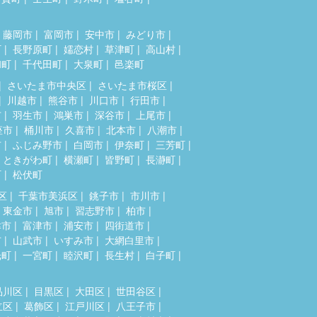
藤岡市
富岡市
安中市
みどり市
町
長野原町
嬬恋村
草津町
高山村
和町
千代田町
大泉町
邑楽町
さいたま市中央区
さいたま市桜区
川越市
熊谷市
川口市
行田市
市
羽生市
鴻巣市
深谷市
上尾市
座市
桶川市
久喜市
北本市
八潮市
市
ふじみ野市
白岡市
伊奈町
三芳町
ときがわ町
横瀬町
皆野町
長瀞町
町
松伏町
区
千葉市美浜区
銚子市
市川市
東金市
旭市
習志野市
柏市
津市
富津市
浦安市
四街道市
市
山武市
いすみ市
大網白里市
光町
一宮町
睦沢町
長生村
白子町
品川区
目黒区
大田区
世田谷区
立区
葛飾区
江戸川区
八王子市