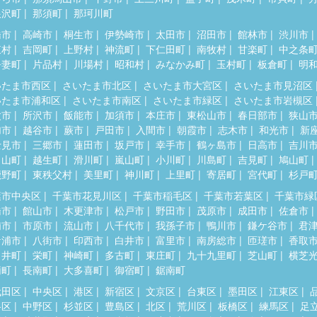
根沢町
那須町
那珂川町
橋市
高崎市
桐生市
伊勢崎市
太田市
沼田市
館林市
渋川市
東村
吉岡町
上野村
神流町
下仁田町
南牧村
甘楽町
中之条
吾妻町
片品村
川場村
昭和村
みなかみ町
玉村町
板倉町
明
いたま市西区
さいたま市北区
さいたま市大宮区
さいたま市見沼区
いたま市浦和区
さいたま市南区
さいたま市緑区
さいたま市岩槻区
父市
所沢市
飯能市
加須市
本庄市
東松山市
春日部市
狭山
加市
越谷市
蕨市
戸田市
入間市
朝霞市
志木市
和光市
新
士見市
三郷市
蓮田市
坂戸市
幸手市
鶴ヶ島市
日高市
吉川
呂山町
越生町
滑川町
嵐山町
小川町
川島町
吉見町
鳩山町
鹿野町
東秩父村
美里町
神川町
上里町
寄居町
宮代町
杉戸
葉市中央区
千葉市花見川区
千葉市稲毛区
千葉市若葉区
千葉市緑
橋市
館山市
木更津市
松戸市
野田市
茂原市
成田市
佐倉市
浦市
市原市
流山市
八千代市
我孫子市
鴨川市
鎌ケ谷市
君
ケ浦市
八街市
印西市
白井市
富里市
南房総市
匝瑳市
香取
々井町
栄町
神崎町
多古町
東庄町
九十九里町
芝山町
横芝
柄町
長南町
大多喜町
御宿町
鋸南町
代田区
中央区
港区
新宿区
文京区
台東区
墨田区
江東区
谷区
中野区
杉並区
豊島区
北区
荒川区
板橋区
練馬区
足