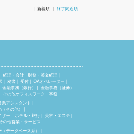
|
新着順
|
終了間近順
|
経理・会計・財務・英文経理
訳
秘書
受付
OAオペレーター
金融事務（銀行）
金融事務（証券）
その他オフィスワーク・事務
営業アシスタント
売（その他）
イザー
ホテル・旅行
美容・エステ
その他営業・サービス
SE（データベース系）