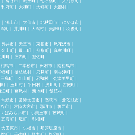
市
富谷市
蔵王町
七ヶ宿町
大河原町
利府町
大和町
大郷町
大衡村
市
潟上市
大仙市
北秋田市
にかほ市
郎潟町
井川町
大潟村
美郷町
羽後町
長井市
天童市
東根市
尾花沢市
金山町
最上町
舟形町
真室川町
三川町
庄内町
遊佐町
相馬市
二本松市
田村市
南相馬市
下郷町
檜枝岐村
只見町
南会津町
三島町
金山町
昭和村
会津美里町
川町
玉川村
平田村
浅川町
古殿町
浪江町
葛尾村
新地町
飯舘村
常総市
常陸太田市
高萩市
北茨城市
守谷市
常陸大宮市
那珂市
筑西市
つくばみらい市
小美玉市
茨城町
五霞町
境町
利根町
大田原市
矢板市
那須塩原市
芳賀町
壬生町
野木町
塩谷町