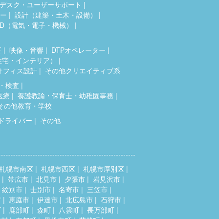
デスク・ユーザーサポート
ター
設計（建築・土木・設備）
AD（電気・電子・機械）
正
映像・音響
DTPオペレーター
住宅・インテリア）
オフィス設計
その他クリエイティブ系
・検査
医療
養護教諭・保育士・幼稚園事務
その他教育・学校
ドライバー
その他
札幌市南区
札幌市西区
札幌市厚別区
帯広市
北見市
夕張市
岩見沢市
紋別市
士別市
名寄市
三笠市
市
恵庭市
伊達市
北広島市
石狩市
町
鹿部町
森町
八雲町
長万部町