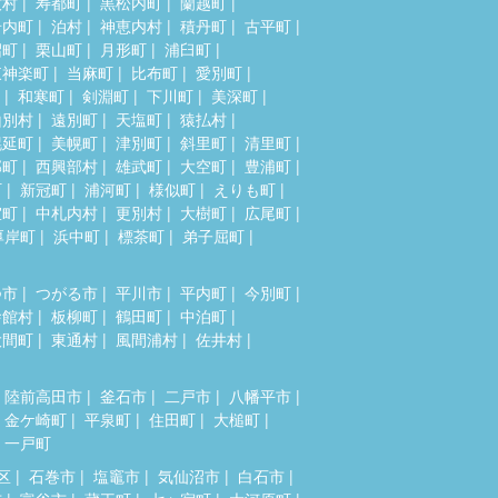
牧村
寿都町
黒松内町
蘭越町
岩内町
泊村
神恵内村
積丹町
古平町
沼町
栗山町
月形町
浦臼町
東神楽町
当麻町
比布町
愛別町
和寒町
剣淵町
下川町
美深町
山別村
遠別町
天塩町
猿払村
幌延町
美幌町
津別町
斜里町
清里町
部町
西興部村
雄武町
大空町
豊浦町
町
新冠町
浦河町
様似町
えりも町
室町
中札内村
更別村
大樹町
広尾町
厚岸町
浜中町
標茶町
弟子屈町
つ市
つがる市
平川市
平内町
今別町
舎館村
板柳町
鶴田町
中泊町
大間町
東通村
風間浦村
佐井村
陸前高田市
釜石市
二戸市
八幡平市
金ケ崎町
平泉町
住田町
大槌町
一戸町
区
石巻市
塩竈市
気仙沼市
白石市