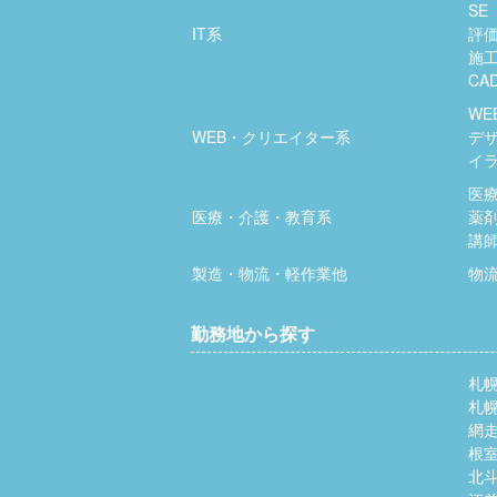
SE
IT系
評
施
CA
WE
WEB・クリエイター系
デ
イ
医
医療・介護・教育系
薬
講
製造・物流・軽作業他
物
勤務地から探す
札
札
網
根
北