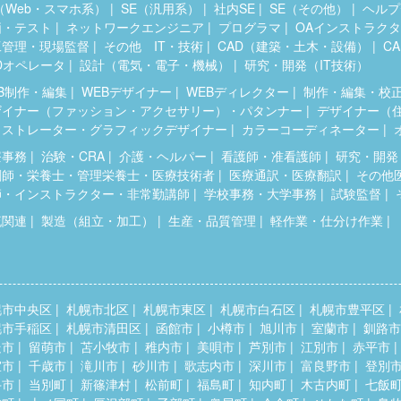
（Web・スマホ系）
SE（汎用系）
社内SE
SE（その他）
ヘルプ
価・テスト
ネットワークエンジニア
プログラマ
OAインストラク
工管理・現場監督
その他 IT・技術
CAD（建築・土木・設備）
C
Dオペレータ
設計（電気・電子・機械）
研究・開発（IT技術）
B制作・編集
WEBデザイナー
WEBディレクター
制作・編集・校
ザイナー（ファッション・アクセサリー）・パタンナー
デザイナー（
ラストレーター・グラフィックデザイナー
カラーコーディネーター
療事務
治験・CRA
介護・ヘルパー
看護師・准看護師
研究・開発
剤師・栄養士・管理栄養士・医療技術者
医療通訳・医療翻訳
その他
師・インストラクター・非常勤講師
学校事務・大学事務
試験監督
流関連
製造（組立・加工）
生産・品質管理
軽作業・仕分け作業
幌市中央区
札幌市北区
札幌市東区
札幌市白石区
札幌市豊平区
幌市手稲区
札幌市清田区
函館市
小樽市
旭川市
室蘭市
釧路市
走市
留萌市
苫小牧市
稚内市
美唄市
芦別市
江別市
赤平市
室市
千歳市
滝川市
砂川市
歌志内市
深川市
富良野市
登別
斗市
当別町
新篠津村
松前町
福島町
知内町
木古内町
七飯