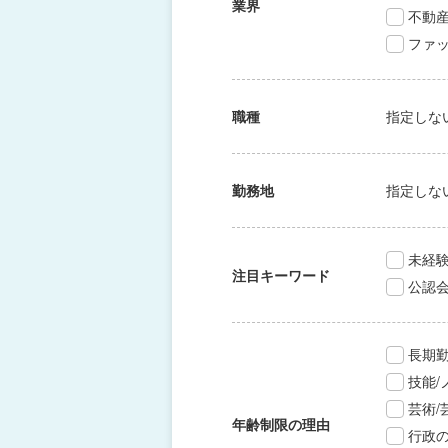
業界
不動
ファッ
職種
指定しな
勤務地
指定しな
未経験
注目キーワード
公認
長期
技能
芸術
年齢制限の理由
行政