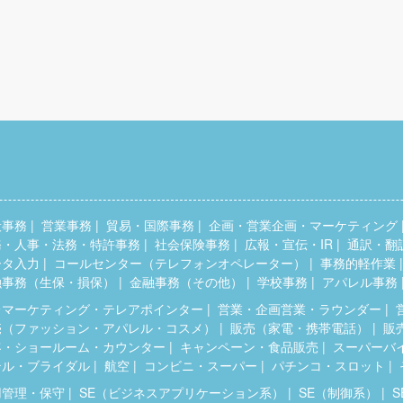
般事務
営業事務
貿易・国際事務
企画・営業企画・マーケティング
務・人事・法務・特許事務
社会保険事務
広報・宣伝・IR
通訳・翻
ータ入力
コールセンター（テレフォンオペレーター）
事務的軽作業
融事務（生保・損保）
金融事務（その他）
学校事務
アパレル事務
レマーケティング・テレアポインター
営業・企画営業・ラウンダー
売（ファッション・アパレル・コスメ）
販売（家電・携帯電話）
販
客・ショールーム・カウンター
キャンペーン・食品販売
スーパーバ
テル・ブライダル
航空
コンビニ・スーパー
パチンコ・スロット
用管理・保守
SE（ビジネスアプリケーション系）
SE（制御系）