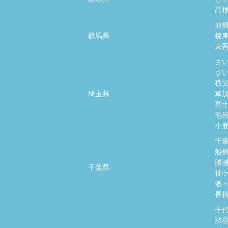
高
前
群馬県
榛
東
さ
さ
秩
埼玉県
草
富
毛
小
千
船
勝
千葉県
袖
酒
長
千
渋