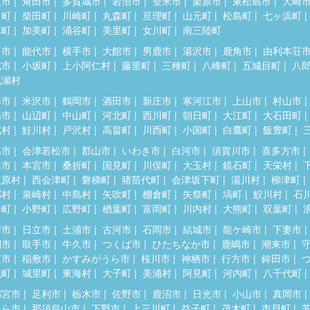
取市
角田市
多賀城市
岩沼市
登米市
栗原市
東松島市
大崎
田町
柴田町
川崎町
丸森町
亘理町
山元町
松島町
七ヶ浜町
麻町
加美町
涌谷町
美里町
女川町
南三陸町
田市
能代市
横手市
大館市
男鹿市
湯沢市
鹿角市
由利本荘
北市
小坂町
上小阿仁村
藤里町
三種町
八峰町
五城目町
八
成瀬村
形市
米沢市
鶴岡市
酒田市
新庄市
寒河江市
上山市
村山市
陽市
山辺町
中山町
河北町
西川町
朝日町
大江町
大石田町
蔵村
鮭川村
戸沢村
高畠町
川西町
小国町
白鷹町
飯豊町
島市
会津若松市
郡山市
いわき市
白河市
須賀川市
喜多方市
達市
本宮市
桑折町
国見町
川俣町
大玉村
鏡石町
天栄村
塩原村
西会津町
磐梯町
猪苗代町
会津坂下町
湯川村
柳津町
郷村
泉崎村
中島村
矢吹町
棚倉町
矢祭町
塙町
鮫川村
石
春町
小野町
広野町
楢葉町
富岡町
川内村
大熊町
双葉町
戸市
日立市
土浦市
古河市
石岡市
結城市
龍ケ崎市
下妻市
間市
取手市
牛久市
つくば市
ひたちなか市
鹿嶋市
潮来市
東市
稲敷市
かすみがうら市
桜川市
神栖市
行方市
鉾田市
洗町
城里町
東海村
大子町
美浦村
阿見町
河内町
八千代町
都宮市
足利市
栃木市
佐野市
鹿沼市
日光市
小山市
真岡市
くら市
那須烏山市
下野市
上三川町
益子町
茂木町
市貝町