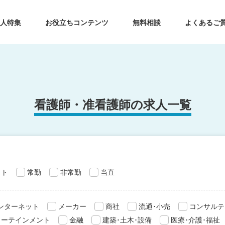
求人特集
お役立ちコンテンツ
無料相談
よくあるご
看護師・准看護師の求人一覧
ット
常勤
非常勤
当直
インターネット
メーカー
商社
流通･小売
コンサルテ
ターテインメント
金融
建築･土木･設備
医療･介護･福祉