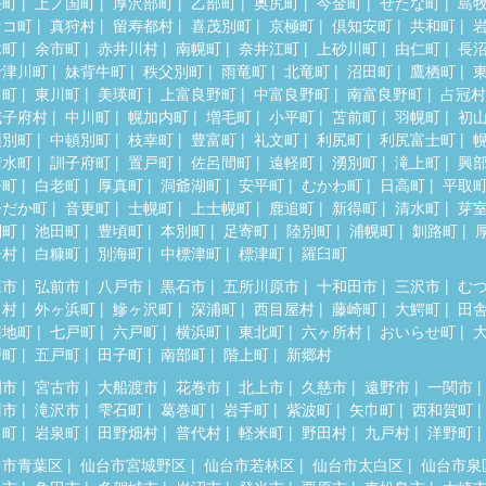
差町
上ノ国町
厚沢部町
乙部町
奥尻町
今金町
せたな町
島
セコ町
真狩村
留寿都村
喜茂別町
京極町
倶知安町
共和町
木町
余市町
赤井川村
南幌町
奈井江町
上砂川町
由仁町
長
十津川町
妹背牛町
秩父別町
雨竜町
北竜町
沼田町
鷹栖町
川町
東川町
美瑛町
上富良野町
中富良野町
南富良野町
占冠村
威子府村
中川町
幌加内町
増毛町
小平町
苫前町
羽幌町
初
頓別町
中頓別町
枝幸町
豊富町
礼文町
利尻町
利尻富士町
清水町
訓子府町
置戸町
佐呂間町
遠軽町
湧別町
滝上町
興
瞥町
白老町
厚真町
洞爺湖町
安平町
むかわ町
日高町
平取
ひだか町
音更町
士幌町
上士幌町
鹿追町
新得町
清水町
芽
別町
池田町
豊頃町
本別町
足寄町
陸別町
浦幌町
釧路町
居村
白糠町
別海町
中標津町
標津町
羅臼町
森市
弘前市
八戸市
黒石市
五所川原市
十和田市
三沢市
む
田村
外ヶ浜町
鰺ヶ沢町
深浦町
西目屋村
藤崎町
大鰐町
田
辺地町
七戸町
六戸町
横浜町
東北町
六ヶ所村
おいらせ町
戸町
五戸町
田子町
南部町
階上町
新郷村
岡市
宮古市
大船渡市
花巻市
北上市
久慈市
遠野市
一関市
州市
滝沢市
雫石町
葛巻町
岩手町
紫波町
矢巾町
西和賀町
田町
岩泉町
田野畑村
普代村
軽米町
野田村
九戸村
洋野町
台市青葉区
仙台市宮城野区
仙台市若林区
仙台市太白区
仙台市泉