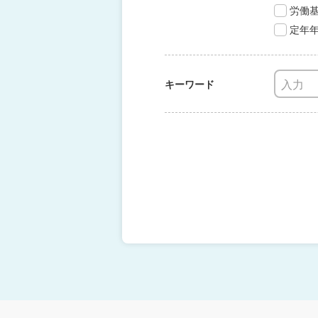
労働
定年
キーワード