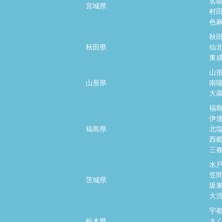
名
宮城県
村
色
秋
秋田県
仙
東
山
山形県
南
大
福
伊
福島県
北
西
三
水
笠
茨城県
坂
大
宇
栃木県
さ