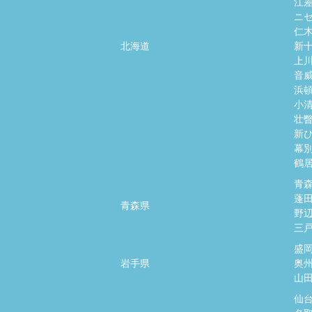
江
ニ
仁
北海道
新
上
音
浜
小
壮
新
幕
鶴
青
蓬
青森県
野
三
盛
岩手県
奥
山
仙