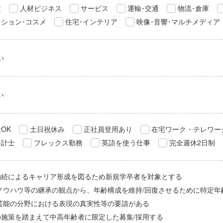
産
人材ビジネス
サービス
運輸･交通
物流･倉庫
ション･コスメ
住宅･インテリア
映像･音響･マルチメディア
い
い
OK
土日祝休み
正社員登用あり
在宅ワーク・テレワー
会計士
フレックス勤務
英語を使う仕事
完全週休2日制
勤続によるキャリア形成を図るため新規学卒者を対象とする
/ノウハウ等の継承の観点から、年齢構成を維持/回復させるために特定年
/芸能の分野における表現の真実性等の要請がある
の施策を踏まえて中高年齢者に限定した募集/採用する