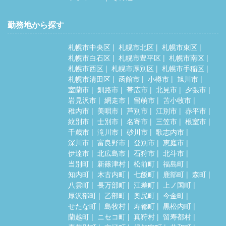
勤務地から探す
札幌市中央区
札幌市北区
札幌市東区
札幌市白石区
札幌市豊平区
札幌市南区
札幌市西区
札幌市厚別区
札幌市手稲区
札幌市清田区
函館市
小樽市
旭川市
室蘭市
釧路市
帯広市
北見市
夕張市
岩見沢市
網走市
留萌市
苫小牧市
稚内市
美唄市
芦別市
江別市
赤平市
紋別市
士別市
名寄市
三笠市
根室市
千歳市
滝川市
砂川市
歌志内市
深川市
富良野市
登別市
恵庭市
伊達市
北広島市
石狩市
北斗市
当別町
新篠津村
松前町
福島町
知内町
木古内町
七飯町
鹿部町
森町
八雲町
長万部町
江差町
上ノ国町
厚沢部町
乙部町
奥尻町
今金町
せたな町
島牧村
寿都町
黒松内町
蘭越町
ニセコ町
真狩村
留寿都村