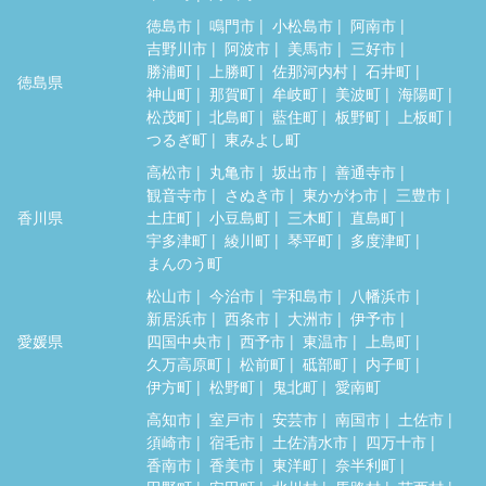
徳島市
鳴門市
小松島市
阿南市
吉野川市
阿波市
美馬市
三好市
勝浦町
上勝町
佐那河内村
石井町
徳島県
神山町
那賀町
牟岐町
美波町
海陽町
松茂町
北島町
藍住町
板野町
上板町
つるぎ町
東みよし町
高松市
丸亀市
坂出市
善通寺市
観音寺市
さぬき市
東かがわ市
三豊市
香川県
土庄町
小豆島町
三木町
直島町
宇多津町
綾川町
琴平町
多度津町
まんのう町
松山市
今治市
宇和島市
八幡浜市
新居浜市
西条市
大洲市
伊予市
愛媛県
四国中央市
西予市
東温市
上島町
久万高原町
松前町
砥部町
内子町
伊方町
松野町
鬼北町
愛南町
高知市
室戸市
安芸市
南国市
土佐市
須崎市
宿毛市
土佐清水市
四万十市
香南市
香美市
東洋町
奈半利町