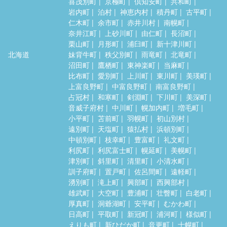
喜茂別町
京極町
倶知安町
共和町
岩内町
泊村
神恵内村
積丹町
古平町
仁木町
余市町
赤井川村
南幌町
奈井江町
上砂川町
由仁町
長沼町
栗山町
月形町
浦臼町
新十津川町
北海道
妹背牛町
秩父別町
雨竜町
北竜町
沼田町
鷹栖町
東神楽町
当麻町
比布町
愛別町
上川町
東川町
美瑛町
上富良野町
中富良野町
南富良野町
占冠村
和寒町
剣淵町
下川町
美深町
音威子府村
中川町
幌加内町
増毛町
小平町
苫前町
羽幌町
初山別村
遠別町
天塩町
猿払村
浜頓別町
中頓別町
枝幸町
豊富町
礼文町
利尻町
利尻富士町
幌延町
美幌町
津別町
斜里町
清里町
小清水町
訓子府町
置戸町
佐呂間町
遠軽町
湧別町
滝上町
興部町
西興部村
雄武町
大空町
豊浦町
壮瞥町
白老町
厚真町
洞爺湖町
安平町
むかわ町
日高町
平取町
新冠町
浦河町
様似町
えりも町
新ひだか町
音更町
士幌町