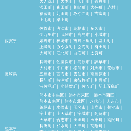
大刀洗町
大木町
広川町
香春町
添田町
糸田町
川崎町
大任町
赤村
福智町
苅田町
みやこ町
吉富町
上毛町
築上町
佐賀市
唐津市
鳥栖市
多久市
伊万里市
武雄市
鹿島市
小城市
佐賀県
嬉野市
神埼市
吉野ヶ里町
基山町
上峰町
みやき町
玄海町
有田町
大町町
江北町
白石町
太良町
長崎市
佐世保市
島原市
諫早市
大村市
平戸市
松浦市
対馬市
壱岐市
長崎県
五島市
西海市
雲仙市
南島原市
長与町
時津町
東彼杵町
川棚町
波佐見町
小値賀町
佐々町
新上五島町
熊本市中央区
熊本市東区
熊本市西区
熊本市南区
熊本市北区
八代市
人吉市
荒尾市
水俣市
玉名市
山鹿市
菊池市
宇土市
上天草市
宇城市
阿蘇市
天草市
合志市
美里町
玉東町
南関町
長洲町
和水町
大津町
菊陽町
熊本県