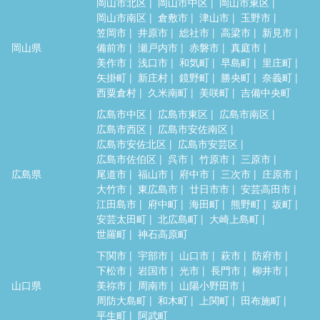
岡山市北区
岡山市中区
岡山市東区
岡山市南区
倉敷市
津山市
玉野市
笠岡市
井原市
総社市
高梁市
新見市
岡山県
備前市
瀬戸内市
赤磐市
真庭市
美作市
浅口市
和気町
早島町
里庄町
矢掛町
新庄村
鏡野町
勝央町
奈義町
西粟倉村
久米南町
美咲町
吉備中央町
広島市中区
広島市東区
広島市南区
広島市西区
広島市安佐南区
広島市安佐北区
広島市安芸区
広島市佐伯区
呉市
竹原市
三原市
広島県
尾道市
福山市
府中市
三次市
庄原市
大竹市
東広島市
廿日市市
安芸高田市
江田島市
府中町
海田町
熊野町
坂町
安芸太田町
北広島町
大崎上島町
世羅町
神石高原町
下関市
宇部市
山口市
萩市
防府市
下松市
岩国市
光市
長門市
柳井市
山口県
美祢市
周南市
山陽小野田市
周防大島町
和木町
上関町
田布施町
平生町
阿武町