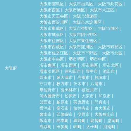
大阪市都島区
大阪市福島区
大阪市此花区
大阪市西区
大阪市港区
大阪市大正区
大阪市天王寺区
大阪市浪速区
大阪市西淀川区
大阪市東淀川区
大阪市東成区
大阪市生野区
大阪市旭区
大阪市城東区
大阪市阿倍野区
大阪市住吉区
大阪市東住吉区
大阪市西成区
大阪市淀川区
大阪市鶴見区
大阪市住之江区
大阪市平野区
大阪市北区
大阪市中央区
堺市堺区
堺市中区
堺市東区
堺市西区
堺市南区
堺市北区
大阪府
堺市美原区
岸和田市
豊中市
池田市
吹田市
泉大津市
高槻市
貝塚市
守口市
枚方市
茨木市
八尾市
泉佐野市
富田林市
寝屋川市
河内長野市
松原市
大東市
和泉市
箕面市
柏原市
羽曳野市
門真市
摂津市
高石市
藤井寺市
東大阪市
泉南市
四條畷市
交野市
大阪狭山市
阪南市
島本町
豊能町
能勢町
忠岡町
熊取町
田尻町
岬町
太子町
河南町