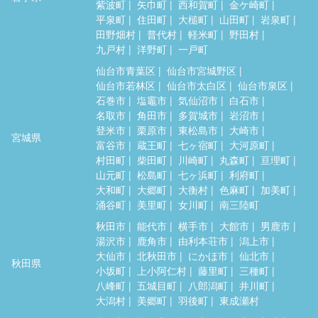
紫波町
矢巾町
西和賀町
金ケ崎町
平泉町
住田町
大槌町
山田町
岩泉町
田野畑村
普代村
軽米町
野田村
九戸村
洋野町
一戸町
仙台市青葉区
仙台市宮城野区
仙台市若林区
仙台市太白区
仙台市泉区
石巻市
塩竈市
気仙沼市
白石市
名取市
角田市
多賀城市
岩沼市
登米市
栗原市
東松島市
大崎市
宮城県
富谷市
蔵王町
七ヶ宿町
大河原町
村田町
柴田町
川崎町
丸森町
亘理町
山元町
松島町
七ヶ浜町
利府町
大和町
大郷町
大衡村
色麻町
加美町
涌谷町
美里町
女川町
南三陸町
秋田市
能代市
横手市
大館市
男鹿市
湯沢市
鹿角市
由利本荘市
潟上市
大仙市
北秋田市
にかほ市
仙北市
秋田県
小坂町
上小阿仁村
藤里町
三種町
八峰町
五城目町
八郎潟町
井川町
大潟村
美郷町
羽後町
東成瀬村