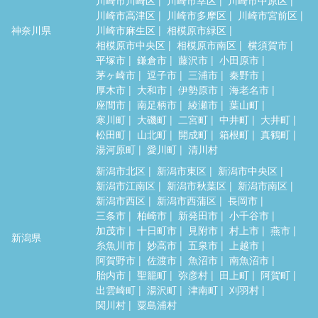
川崎市高津区
川崎市多摩区
川崎市宮前区
神奈川県
川崎市麻生区
相模原市緑区
相模原市中央区
相模原市南区
横須賀市
平塚市
鎌倉市
藤沢市
小田原市
茅ヶ崎市
逗子市
三浦市
秦野市
厚木市
大和市
伊勢原市
海老名市
座間市
南足柄市
綾瀬市
葉山町
寒川町
大磯町
二宮町
中井町
大井町
松田町
山北町
開成町
箱根町
真鶴町
湯河原町
愛川町
清川村
新潟市北区
新潟市東区
新潟市中央区
新潟市江南区
新潟市秋葉区
新潟市南区
新潟市西区
新潟市西蒲区
長岡市
三条市
柏崎市
新発田市
小千谷市
加茂市
十日町市
見附市
村上市
燕市
新潟県
糸魚川市
妙高市
五泉市
上越市
阿賀野市
佐渡市
魚沼市
南魚沼市
胎内市
聖籠町
弥彦村
田上町
阿賀町
出雲崎町
湯沢町
津南町
刈羽村
関川村
粟島浦村