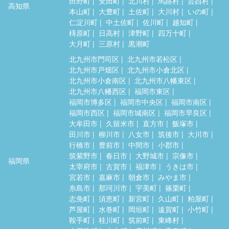
田野町
安田町
北川村
馬路村
芸西村
高知県
本山町
大豊町
土佐町
大川村
いの町
仁淀川町
中土佐町
佐川町
越知町
梼原町
日高村
津野町
四万十町
大月町
三原村
黒潮町
北九州市門司区
北九州市若松区
北九州市戸畑区
北九州市小倉北区
北九州市小倉南区
北九州市八幡東区
北九州市八幡西区
福岡市東区
福岡市博多区
福岡市中央区
福岡市南区
福岡市西区
福岡市城南区
福岡市早良区
大牟田市
久留米市
直方市
飯塚市
田川市
柳川市
八女市
筑後市
大川市
行橋市
豊前市
中間市
小郡市
筑紫野市
春日市
大野城市
宗像市
福岡県
太宰府市
古賀市
福津市
うきは市
宮若市
嘉麻市
朝倉市
みやま市
糸島市
那珂川市
宇美町
篠栗町
志免町
須恵町
新宮町
久山町
粕屋町
芦屋町
水巻町
岡垣町
遠賀町
小竹町
鞍手町
桂川町
筑前町
東峰村