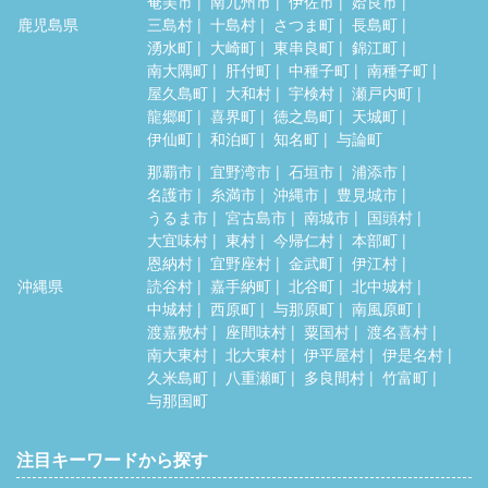
奄美市
南九州市
伊佐市
姶良市
鹿児島県
三島村
十島村
さつま町
長島町
湧水町
大崎町
東串良町
錦江町
南大隅町
肝付町
中種子町
南種子町
屋久島町
大和村
宇検村
瀬戸内町
龍郷町
喜界町
徳之島町
天城町
伊仙町
和泊町
知名町
与論町
那覇市
宜野湾市
石垣市
浦添市
名護市
糸満市
沖縄市
豊見城市
うるま市
宮古島市
南城市
国頭村
大宜味村
東村
今帰仁村
本部町
恩納村
宜野座村
金武町
伊江村
沖縄県
読谷村
嘉手納町
北谷町
北中城村
中城村
西原町
与那原町
南風原町
渡嘉敷村
座間味村
粟国村
渡名喜村
南大東村
北大東村
伊平屋村
伊是名村
久米島町
八重瀬町
多良間村
竹富町
与那国町
注目キーワードから探す