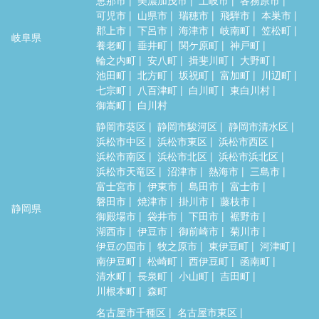
可児市
山県市
瑞穂市
飛騨市
本巣市
郡上市
下呂市
海津市
岐南町
笠松町
岐阜県
養老町
垂井町
関ケ原町
神戸町
輪之内町
安八町
揖斐川町
大野町
池田町
北方町
坂祝町
富加町
川辺町
七宗町
八百津町
白川町
東白川村
御嵩町
白川村
静岡市葵区
静岡市駿河区
静岡市清水区
浜松市中区
浜松市東区
浜松市西区
浜松市南区
浜松市北区
浜松市浜北区
浜松市天竜区
沼津市
熱海市
三島市
富士宮市
伊東市
島田市
富士市
磐田市
焼津市
掛川市
藤枝市
静岡県
御殿場市
袋井市
下田市
裾野市
湖西市
伊豆市
御前崎市
菊川市
伊豆の国市
牧之原市
東伊豆町
河津町
南伊豆町
松崎町
西伊豆町
函南町
清水町
長泉町
小山町
吉田町
川根本町
森町
名古屋市千種区
名古屋市東区