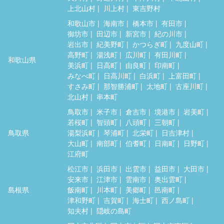
上北山村
川上村
東吉野村
和歌山市
海南市
橋本市
有田市
御坊市
田辺市
新宮市
紀の川市
岩出市
紀美野町
かつらぎ町
九度山町
高野町
湯浅町
広川町
有田川町
和歌山県
美浜町
日高町
由良町
印南町
みなべ町
日高川町
白浜町
上富田町
すさみ町
那智勝浦町
太地町
古座川町
北山村
串本町
鳥取市
米子市
倉吉市
境港市
岩美町
若桜町
智頭町
八頭町
三朝町
鳥取県
湯梨浜町
琴浦町
北栄町
日吉津村
大山町
南部町
伯耆町
日南町
日野町
江府町
松江市
浜田市
出雲市
益田市
大田市
安来市
江津市
雲南市
奥出雲町
島根県
飯南町
川本町
美郷町
邑南町
津和野町
吉賀町
海士町
西ノ島町
知夫村
隠岐の島町