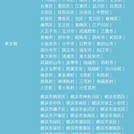
台東区
墨田区
江東区
品川区
目黒区
大田区
世田谷区
渋谷区
中野区
杉並区
豊島区
北区
荒川区
板橋区
練馬区
足立区
葛飾区
江戸川区
八王子市
立川市
武蔵野市
三鷹市
青梅市
府中市
昭島市
調布市
町田市
東京都
小金井市
小平市
日野市
東村山市
国分寺市
国立市
福生市
狛江市
東大和市
清瀬市
東久留米市
武蔵村山市
多摩市
稲城市
羽村市
あきる野市
西東京市
瑞穂町
日の出町
檜原村
奥多摩町
大島町
利島村
新島村
神津島村
三宅村
御蔵島村
八丈町
青ヶ島村
小笠原村
横浜市鶴見区
横浜市神奈川区
横浜市西区
横浜市中区
横浜市南区
横浜市保土ヶ谷区
横浜市磯子区
横浜市金沢区
横浜市港北区
横浜市戸塚区
横浜市港南区
横浜市旭区
横浜市緑区
横浜市瀬谷区
横浜市栄区
横浜市泉区
横浜市青葉区
横浜市都筑区
川崎市川崎区
川崎市幸区
川崎市中原区