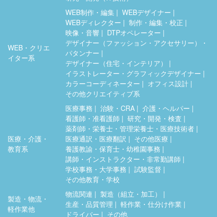
WEB制作・編集
WEBデザイナー
WEBディレクター
制作・編集・校正
映像・音響
DTPオペレーター
デザイナー（ファッション・アクセサリー）・
WEB・クリエ
パタンナー
イター系
デザイナー（住宅・インテリア）
イラストレーター・グラフィックデザイナー
カラーコーディネーター
オフィス設計
その他クリエイティブ系
医療事務
治験・CRA
介護・ヘルパー
看護師・准看護師
研究・開発・検査
薬剤師・栄養士・管理栄養士・医療技術者
医療・介護・
医療通訳・医療翻訳
その他医療
教育系
養護教諭・保育士・幼稚園事務
講師・インストラクター・非常勤講師
学校事務・大学事務
試験監督
その他教育・学校
物流関連
製造（組立・加工）
製造・物流・
生産・品質管理
軽作業・仕分け作業
軽作業他
ドライバー
その他