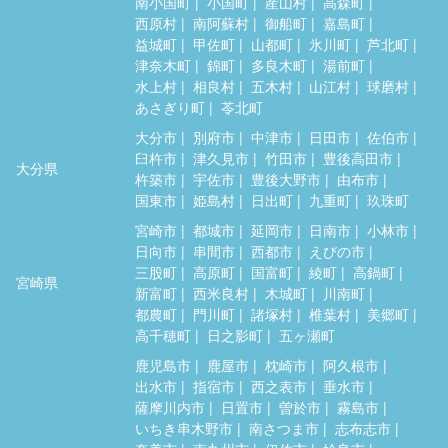
南小国町
小国町
産山村
高森町
西原村
南阿蘇村
御船町
嘉島町
益城町
甲佐町
山都町
氷川町
芦北町
津奈木町
錦町
多良木町
湯前町
水上村
相良村
五木村
山江村
球磨村
あさぎり町
苓北町
大分市
別府市
中津市
日田市
佐伯市
臼杵市
津久見市
竹田市
豊後高田市
大分県
杵築市
宇佐市
豊後大野市
由布市
国東市
姫島村
日出町
九重町
玖珠町
宮崎市
都城市
延岡市
日南市
小林市
日向市
串間市
西都市
えびの市
三股町
高原町
国富町
綾町
高鍋町
宮崎県
新富町
西米良村
木城町
川南町
都農町
門川町
諸塚村
椎葉村
美郷町
高千穂町
日之影町
五ヶ瀬町
鹿児島市
鹿屋市
枕崎市
阿久根市
出水市
指宿市
西之表市
垂水市
薩摩川内市
日置市
曽於市
霧島市
いちき串木野市
南さつま市
志布志市