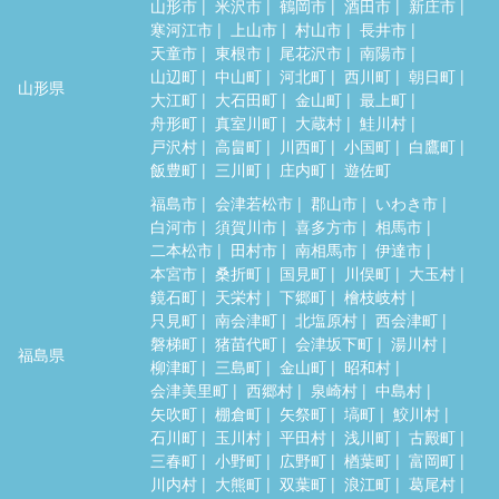
山形市
米沢市
鶴岡市
酒田市
新庄市
寒河江市
上山市
村山市
長井市
天童市
東根市
尾花沢市
南陽市
山辺町
中山町
河北町
西川町
朝日町
山形県
大江町
大石田町
金山町
最上町
舟形町
真室川町
大蔵村
鮭川村
戸沢村
高畠町
川西町
小国町
白鷹町
飯豊町
三川町
庄内町
遊佐町
福島市
会津若松市
郡山市
いわき市
白河市
須賀川市
喜多方市
相馬市
二本松市
田村市
南相馬市
伊達市
本宮市
桑折町
国見町
川俣町
大玉村
鏡石町
天栄村
下郷町
檜枝岐村
只見町
南会津町
北塩原村
西会津町
磐梯町
猪苗代町
会津坂下町
湯川村
福島県
柳津町
三島町
金山町
昭和村
会津美里町
西郷村
泉崎村
中島村
矢吹町
棚倉町
矢祭町
塙町
鮫川村
石川町
玉川村
平田村
浅川町
古殿町
三春町
小野町
広野町
楢葉町
富岡町
川内村
大熊町
双葉町
浪江町
葛尾村