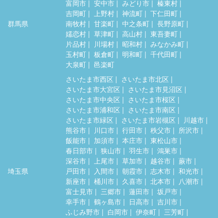
富岡市
安中市
みどり市
榛東村
吉岡町
上野村
神流町
下仁田町
群馬県
南牧村
甘楽町
中之条町
長野原町
嬬恋村
草津町
高山村
東吾妻町
片品村
川場村
昭和村
みなかみ町
玉村町
板倉町
明和町
千代田町
大泉町
邑楽町
さいたま市西区
さいたま市北区
さいたま市大宮区
さいたま市見沼区
さいたま市中央区
さいたま市桜区
さいたま市浦和区
さいたま市南区
さいたま市緑区
さいたま市岩槻区
川越市
熊谷市
川口市
行田市
秩父市
所沢市
飯能市
加須市
本庄市
東松山市
春日部市
狭山市
羽生市
鴻巣市
深谷市
上尾市
草加市
越谷市
蕨市
埼玉県
戸田市
入間市
朝霞市
志木市
和光市
新座市
桶川市
久喜市
北本市
八潮市
富士見市
三郷市
蓮田市
坂戸市
幸手市
鶴ヶ島市
日高市
吉川市
ふじみ野市
白岡市
伊奈町
三芳町