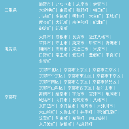
熊野市
いなべ市
志摩市
伊賀市
三重県
木曽岬町
東員町
菰野町
朝日町
川越町
多気町
明和町
大台町
玉城町
度会町
大紀町
南伊勢町
紀北町
御浜町
紀宝町
大津市
彦根市
長浜市
近江八幡市
草津市
守山市
栗東市
甲賀市
野洲市
滋賀県
湖南市
高島市
東近江市
米原市
日野町
竜王町
愛荘町
豊郷町
甲良町
多賀町
京都市北区
京都市上京区
京都市左京区
京都市中京区
京都市東山区
京都市下京区
京都市南区
京都市右京区
京都市伏見区
京都市山科区
京都市西京区
福知山市
舞鶴市
綾部市
宇治市
宮津市
亀岡市
京都府
城陽市
向日市
長岡京市
八幡市
京田辺市
京丹後市
南丹市
木津川市
大山崎町
久御山町
井手町
宇治田原町
笠置町
和束町
精華町
南山城村
京丹波町
伊根町
与謝野町