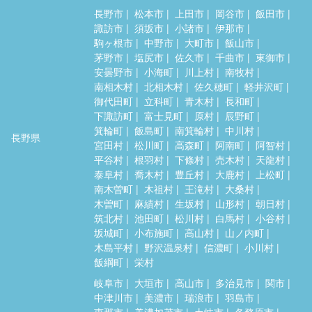
長野市
松本市
上田市
岡谷市
飯田市
諏訪市
須坂市
小諸市
伊那市
駒ヶ根市
中野市
大町市
飯山市
茅野市
塩尻市
佐久市
千曲市
東御市
安曇野市
小海町
川上村
南牧村
南相木村
北相木村
佐久穂町
軽井沢町
御代田町
立科町
青木村
長和町
下諏訪町
富士見町
原村
辰野町
箕輪町
飯島町
南箕輪村
中川村
長野県
宮田村
松川町
高森町
阿南町
阿智村
平谷村
根羽村
下條村
売木村
天龍村
泰阜村
喬木村
豊丘村
大鹿村
上松町
南木曽町
木祖村
王滝村
大桑村
木曽町
麻績村
生坂村
山形村
朝日村
筑北村
池田町
松川村
白馬村
小谷村
坂城町
小布施町
高山村
山ノ内町
木島平村
野沢温泉村
信濃町
小川村
飯綱町
栄村
岐阜市
大垣市
高山市
多治見市
関市
中津川市
美濃市
瑞浪市
羽島市
恵那市
美濃加茂市
土岐市
各務原市