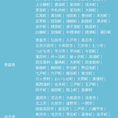
上士幌町
鹿追町
新得町
清水町
芽室町
中札内村
更別村
大樹町
広尾町
幕別町
池田町
豊頃町
本別町
足寄町
陸別町
浦幌町
釧路町
厚岸町
浜中町
標茶町
弟子屈町
鶴居村
白糠町
別海町
中標津町
標津町
羅臼町
青森市
弘前市
八戸市
黒石市
五所川原市
十和田市
三沢市
むつ市
つがる市
平川市
平内町
今別町
蓬田村
外ヶ浜町
鰺ヶ沢町
深浦町
西目屋村
藤崎町
大鰐町
田舎館村
青森県
板柳町
鶴田町
中泊町
野辺地町
七戸町
六戸町
横浜町
東北町
六ヶ所村
おいらせ町
大間町
東通村
風間浦村
佐井村
三戸町
五戸町
田子町
南部町
階上町
新郷村
盛岡市
宮古市
大船渡市
花巻市
北上市
久慈市
遠野市
一関市
陸前高田市
釜石市
二戸市
八幡平市
奥州市
滝沢市
雫石町
葛巻町
岩手町
岩手県