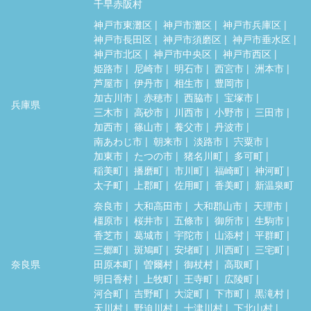
千早赤阪村
神戸市東灘区
神戸市灘区
神戸市兵庫区
神戸市長田区
神戸市須磨区
神戸市垂水区
神戸市北区
神戸市中央区
神戸市西区
姫路市
尼崎市
明石市
西宮市
洲本市
芦屋市
伊丹市
相生市
豊岡市
加古川市
赤穂市
西脇市
宝塚市
兵庫県
三木市
高砂市
川西市
小野市
三田市
加西市
篠山市
養父市
丹波市
南あわじ市
朝来市
淡路市
宍粟市
加東市
たつの市
猪名川町
多可町
稲美町
播磨町
市川町
福崎町
神河町
太子町
上郡町
佐用町
香美町
新温泉町
奈良市
大和高田市
大和郡山市
天理市
橿原市
桜井市
五條市
御所市
生駒市
香芝市
葛城市
宇陀市
山添村
平群町
三郷町
斑鳩町
安堵町
川西町
三宅町
奈良県
田原本町
曽爾村
御杖村
高取町
明日香村
上牧町
王寺町
広陵町
河合町
吉野町
大淀町
下市町
黒滝村
天川村
野迫川村
十津川村
下北山村