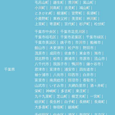
毛呂山町
越生町
滑川町
嵐山町
小川町
川島町
吉見町
鳩山町
ときがわ町
横瀬町
皆野町
長瀞町
小鹿野町
東秩父村
美里町
神川町
上里町
寄居町
宮代町
杉戸町
松伏町
千葉市中央区
千葉市花見川区
千葉市稲毛区
千葉市若葉区
千葉市緑区
千葉市美浜区
銚子市
市川市
船橋市
館山市
木更津市
松戸市
野田市
茂原市
成田市
佐倉市
東金市
旭市
習志野市
柏市
勝浦市
市原市
流山市
八千代市
我孫子市
鴨川市
鎌ケ谷市
千葉県
君津市
富津市
浦安市
四街道市
袖ケ浦市
八街市
印西市
白井市
富里市
南房総市
匝瑳市
香取市
山武市
いすみ市
大網白里市
酒々井町
栄町
神崎町
多古町
東庄町
九十九里町
芝山町
横芝光町
一宮町
睦沢町
長生村
白子町
長柄町
長南町
大多喜町
御宿町
鋸南町
千代田区
中央区
港区
新宿区
文京区