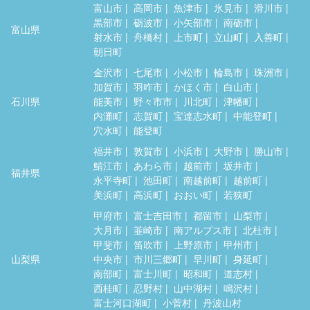
富山市
高岡市
魚津市
氷見市
滑川市
黒部市
砺波市
小矢部市
南砺市
富山県
射水市
舟橋村
上市町
立山町
入善町
朝日町
金沢市
七尾市
小松市
輪島市
珠洲市
加賀市
羽咋市
かほく市
白山市
石川県
能美市
野々市市
川北町
津幡町
内灘町
志賀町
宝達志水町
中能登町
穴水町
能登町
福井市
敦賀市
小浜市
大野市
勝山市
鯖江市
あわら市
越前市
坂井市
福井県
永平寺町
池田町
南越前町
越前町
美浜町
高浜町
おおい町
若狭町
甲府市
富士吉田市
都留市
山梨市
大月市
韮崎市
南アルプス市
北杜市
甲斐市
笛吹市
上野原市
甲州市
山梨県
中央市
市川三郷町
早川町
身延町
南部町
富士川町
昭和町
道志村
西桂町
忍野村
山中湖村
鳴沢村
富士河口湖町
小菅村
丹波山村