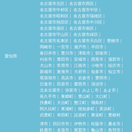
名古屋市北区
名古屋市西区
名古屋市中村区
名古屋市中区
名古屋市昭和区
名古屋市瑞穂区
名古屋市熱田区
名古屋市中川区
名古屋市港区
名古屋市南区
名古屋市守山区
名古屋市緑区
名古屋市名東区
名古屋市天白区
豊橋市
岡崎市
一宮市
瀬戸市
半田市
春日井市
豊川市
津島市
碧南市
愛知県
刈谷市
豊田市
安城市
西尾市
蒲郡市
犬山市
常滑市
江南市
小牧市
稲沢市
新城市
東海市
大府市
知多市
知立市
尾張旭市
高浜市
岩倉市
豊明市
日進市
田原市
愛西市
清須市
北名古屋市
弥富市
みよし市
あま市
長久手市
東郷町
豊山町
大口町
扶桑町
大治町
蟹江町
飛島村
阿久比町
東浦町
南知多町
美浜町
武豊町
幸田町
設楽町
東栄町
豊根村
津市
四日市市
伊勢市
松阪市
桑名市
鈴鹿市
名張市
尾鷲市
亀山市
鳥羽市