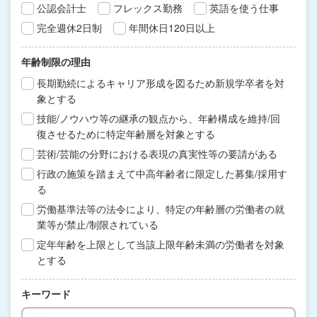
公認会計士
フレックス勤務
英語を使う仕事
完全週休2日制
年間休日120日以上
年齢制限の理由
長期勤続によるキャリア形成を図るため新規学卒者を対
象とする
技能/ノウハウ等の継承の観点から、年齢構成を維持/回
復させるために特定年齢層を対象とする
芸術/芸能の分野における表現の真実性等の要請がある
行政の施策を踏まえて中高年齢者に限定した募集/採用す
る
労働基準法等の法令により、特定の年齢層の労働者の就
業等が禁止/制限されている
定年年齢を上限として当該上限年齢未満の労働者を対象
とする
キーワード