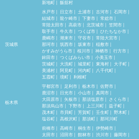
新地町
飯舘村
水戸市
日立市
土浦市
古河市
石岡市
結城市
龍ケ崎市
下妻市
常総市
常陸太田市
高萩市
北茨城市
笠間市
取手市
牛久市
つくば市
ひたちなか市
鹿嶋市
潮来市
守谷市
常陸大宮市
茨城県
那珂市
筑西市
坂東市
稲敷市
かすみがうら市
桜川市
神栖市
行方市
鉾田市
つくばみらい市
小美玉市
茨城町
大洗町
城里町
東海村
大子町
美浦村
阿見町
河内町
八千代町
五霞町
境町
利根町
宇都宮市
足利市
栃木市
佐野市
鹿沼市
日光市
小山市
真岡市
大田原市
矢板市
那須塩原市
さくら市
栃木県
那須烏山市
下野市
上三川町
益子町
茂木町
市貝町
芳賀町
壬生町
野木町
塩谷町
高根沢町
那須町
那珂川町
前橋市
高崎市
桐生市
伊勢崎市
太田市
沼田市
館林市
渋川市
藤岡市