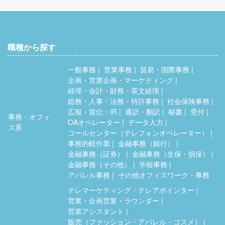
職種から探す
一般事務
営業事務
貿易・国際事務
企画・営業企画・マーケティング
経理・会計・財務・英文経理
総務・人事・法務・特許事務
社会保険事務
広報・宣伝・IR
通訳・翻訳
秘書
受付
事務・オフィ
OAオペレーター
データ入力
ス系
コールセンター（テレフォンオペレーター）
事務的軽作業
金融事務（銀行）
金融事務（証券）
金融事務（生保・損保）
金融事務（その他）
学校事務
アパレル事務
その他オフィスワーク・事務
テレマーケティング・テレアポインター
営業・企画営業・ラウンダー
営業アシスタント
販売（ファッション・アパレル・コスメ）