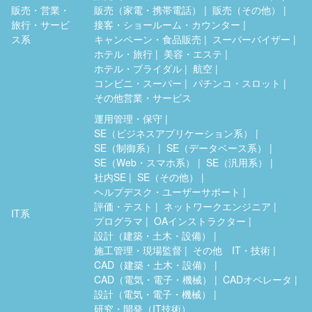
販売・営業・
販売（家電・携帯電話）
販売（その他）
旅行・サービ
接客・ショールーム・カウンター
ス系
キャンペーン・食品販売
スーパーバイザー
ホテル・旅行
美容・エステ
ホテル・ブライダル
航空
コンビニ・スーパー
パチンコ・スロット
その他営業・サービス
運用管理・保守
SE（ビジネスアプリケーション系）
SE（制御系）
SE（データベース系）
SE（Web・スマホ系）
SE（汎用系）
社内SE
SE（その他）
ヘルプデスク・ユーザーサポート
評価・テスト
ネットワークエンジニア
IT系
プログラマ
OAインストラクター
設計（建築・土木・設備）
施工管理・現場監督
その他 IT・技術
CAD（建築・土木・設備）
CAD（電気・電子・機械）
CADオペレータ
設計（電気・電子・機械）
研究・開発（IT技術）