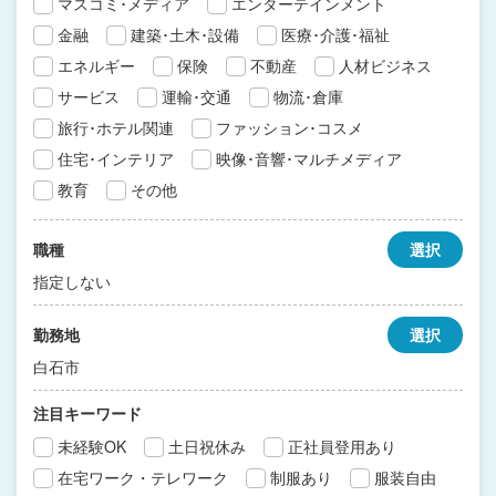
マスコミ･メディア
エンターテインメント
金融
建築･土木･設備
医療･介護･福祉
エネルギー
保険
不動産
人材ビジネス
サービス
運輸･交通
物流･倉庫
旅行･ホテル関連
ファッション･コスメ
住宅･インテリア
映像･音響･マルチメディア
教育
その他
職種
選択
指定しない
勤務地
選択
白石市
注目キーワード
未経験OK
土日祝休み
正社員登用あり
在宅ワーク・テレワーク
制服あり
服装自由