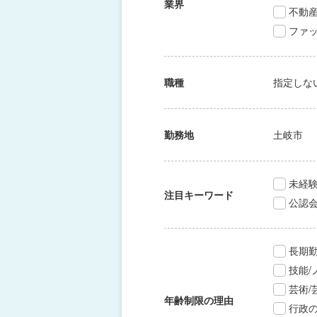
業界
不動
ファッ
職種
指定しな
勤務地
土岐市
未経験
注目キーワード
公認
長期
技能
芸術
年齢制限の理由
行政