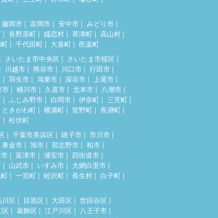
藤岡市
富岡市
安中市
みどり市
町
長野原町
嬬恋村
草津町
高山村
和町
千代田町
大泉町
邑楽町
さいたま市中央区
さいたま市桜区
川越市
熊谷市
川口市
行田市
市
羽生市
鴻巣市
深谷市
上尾市
座市
桶川市
久喜市
北本市
八潮市
市
ふじみ野市
白岡市
伊奈町
三芳町
ときがわ町
横瀬町
皆野町
長瀞町
町
松伏町
区
千葉市美浜区
銚子市
市川市
東金市
旭市
習志野市
柏市
津市
富津市
浦安市
四街道市
市
山武市
いすみ市
大網白里市
光町
一宮町
睦沢町
長生村
白子町
品川区
目黒区
大田区
世田谷区
立区
葛飾区
江戸川区
八王子市