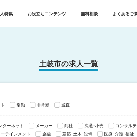
求人特集
お役立ちコンテンツ
無料相談
よくあるご
土岐市の求人一覧
ット
常勤
非常勤
当直
インターネット
メーカー
商社
流通･小売
コンサルテ
ターテインメント
金融
建築･土木･設備
医療･介護･福祉