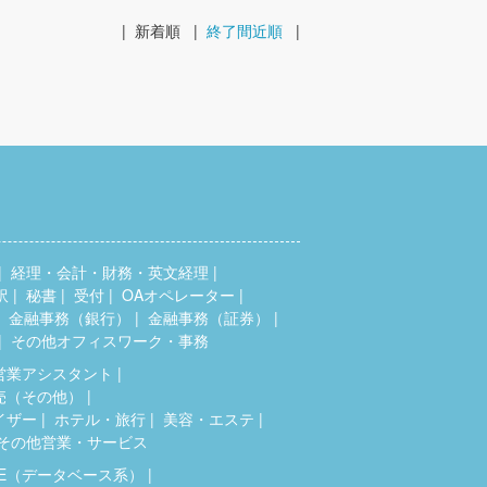
|
新着順
|
終了間近順
|
経理・会計・財務・英文経理
訳
秘書
受付
OAオペレーター
金融事務（銀行）
金融事務（証券）
その他オフィスワーク・事務
営業アシスタント
売（その他）
イザー
ホテル・旅行
美容・エステ
その他営業・サービス
SE（データベース系）