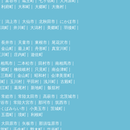
市
富谷市
蔵王町
七ヶ宿町
大河原町
利府町
大和町
大郷町
大衡村
市
潟上市
大仙市
北秋田市
にかほ市
郎潟町
井川町
大潟村
美郷町
羽後町
長井市
天童市
東根市
尾花沢市
金山町
最上町
舟形町
真室川町
三川町
庄内町
遊佐町
相馬市
二本松市
田村市
南相馬市
下郷町
檜枝岐村
只見町
南会津町
三島町
金山町
昭和村
会津美里町
川町
玉川村
平田村
浅川町
古殿町
浪江町
葛尾村
新地町
飯舘村
常総市
常陸太田市
高萩市
北茨城市
守谷市
常陸大宮市
那珂市
筑西市
つくばみらい市
小美玉市
茨城町
五霞町
境町
利根町
大田原市
矢板市
那須塩原市
芳賀町
壬生町
野木町
塩谷町