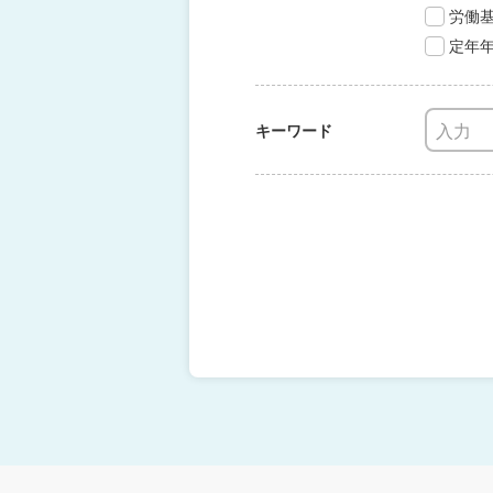
労働
定年
キーワード