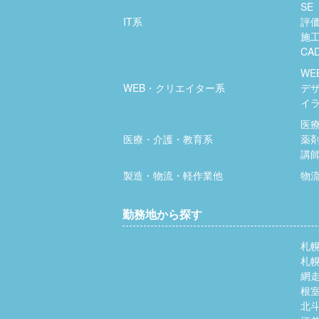
SE
IT系
評
施
CA
WE
WEB・クリエイター系
デ
イ
医
医療・介護・教育系
薬
講
製造・物流・軽作業他
物
勤務地から探す
札
札
網
根
北