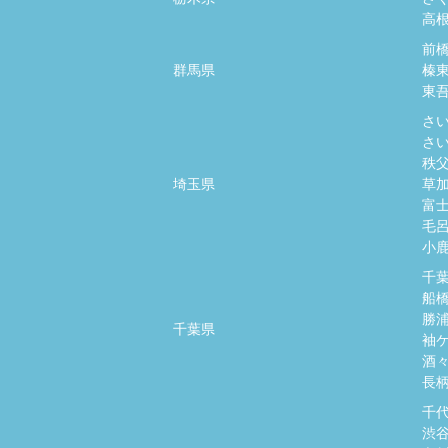
高
前
群馬県
榛
東
さ
さ
秩
埼玉県
草
富
毛
小
千
船
勝
千葉県
袖
酒
長
千
渋