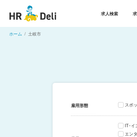
求人検索
ホーム
土岐市
スポ
雇用形態
IT･
エン