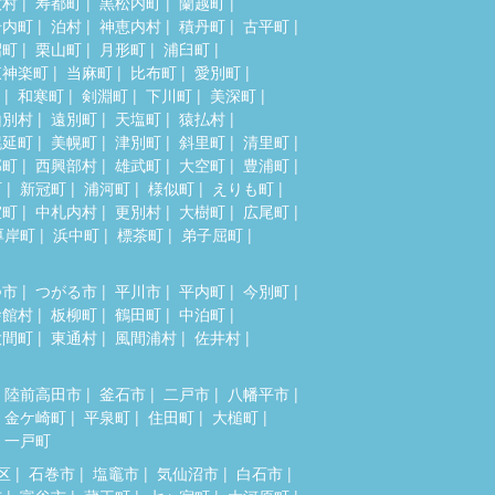
牧村
寿都町
黒松内町
蘭越町
岩内町
泊村
神恵内村
積丹町
古平町
沼町
栗山町
月形町
浦臼町
東神楽町
当麻町
比布町
愛別町
和寒町
剣淵町
下川町
美深町
山別村
遠別町
天塩町
猿払村
幌延町
美幌町
津別町
斜里町
清里町
部町
西興部村
雄武町
大空町
豊浦町
町
新冠町
浦河町
様似町
えりも町
室町
中札内村
更別村
大樹町
広尾町
厚岸町
浜中町
標茶町
弟子屈町
つ市
つがる市
平川市
平内町
今別町
舎館村
板柳町
鶴田町
中泊町
大間町
東通村
風間浦村
佐井村
陸前高田市
釜石市
二戸市
八幡平市
金ケ崎町
平泉町
住田町
大槌町
一戸町
区
石巻市
塩竈市
気仙沼市
白石市