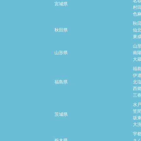
名
宮城県
村
色
秋
秋田県
仙
東
山
山形県
南
大
福
伊
福島県
北
西
三
水
笠
茨城県
坂
大
宇
栃木県
さ