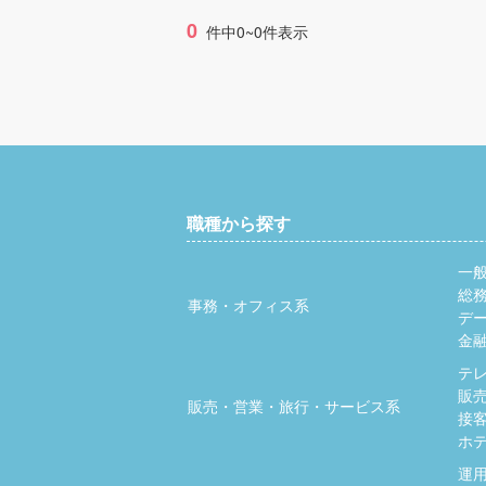
0
件中0~0件表示
職種から探す
一
総
事務・オフィス系
デ
金
テ
販
販売・営業・旅行・サービス系
接
ホ
運