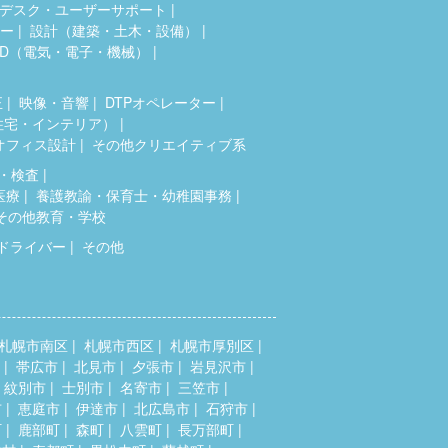
デスク・ユーザーサポート
ター
設計（建築・土木・設備）
AD（電気・電子・機械）
正
映像・音響
DTPオペレーター
住宅・インテリア）
オフィス設計
その他クリエイティブ系
・検査
医療
養護教諭・保育士・幼稚園事務
その他教育・学校
ドライバー
その他
札幌市南区
札幌市西区
札幌市厚別区
帯広市
北見市
夕張市
岩見沢市
紋別市
士別市
名寄市
三笠市
市
恵庭市
伊達市
北広島市
石狩市
町
鹿部町
森町
八雲町
長万部町