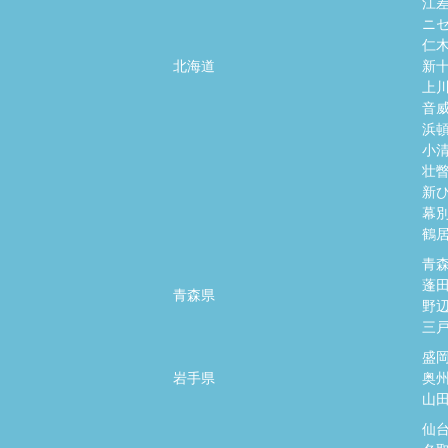
江
ニ
仁
北海道
新
上
音
浜
小
壮
新
幕
鶴
青
蓬
青森県
野
三
盛
岩手県
奥
山
仙