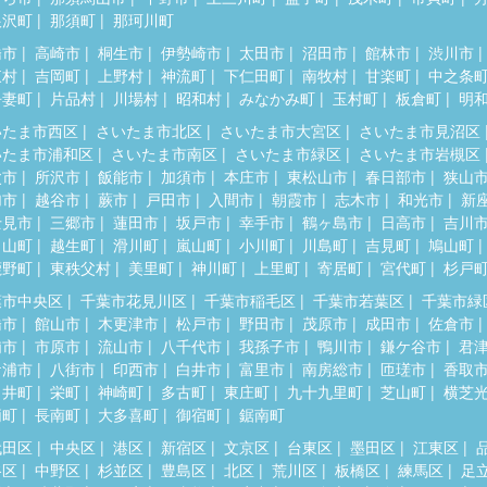
根沢町
那須町
那珂川町
橋市
高崎市
桐生市
伊勢崎市
太田市
沼田市
館林市
渋川市
東村
吉岡町
上野村
神流町
下仁田町
南牧村
甘楽町
中之条
吾妻町
片品村
川場村
昭和村
みなかみ町
玉村町
板倉町
明
いたま市西区
さいたま市北区
さいたま市大宮区
さいたま市見沼区
いたま市浦和区
さいたま市南区
さいたま市緑区
さいたま市岩槻区
父市
所沢市
飯能市
加須市
本庄市
東松山市
春日部市
狭山
加市
越谷市
蕨市
戸田市
入間市
朝霞市
志木市
和光市
新
士見市
三郷市
蓮田市
坂戸市
幸手市
鶴ヶ島市
日高市
吉川
呂山町
越生町
滑川町
嵐山町
小川町
川島町
吉見町
鳩山町
鹿野町
東秩父村
美里町
神川町
上里町
寄居町
宮代町
杉戸
葉市中央区
千葉市花見川区
千葉市稲毛区
千葉市若葉区
千葉市緑
橋市
館山市
木更津市
松戸市
野田市
茂原市
成田市
佐倉市
浦市
市原市
流山市
八千代市
我孫子市
鴨川市
鎌ケ谷市
君
ケ浦市
八街市
印西市
白井市
富里市
南房総市
匝瑳市
香取
々井町
栄町
神崎町
多古町
東庄町
九十九里町
芝山町
横芝
柄町
長南町
大多喜町
御宿町
鋸南町
代田区
中央区
港区
新宿区
文京区
台東区
墨田区
江東区
谷区
中野区
杉並区
豊島区
北区
荒川区
板橋区
練馬区
足