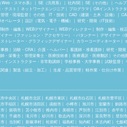
（Web・スマホ系）
SE（汎用系）
社内SE
SE（その他）
ヘルプ
価・テスト
ネットワークエンジニア
プログラマ
OAインストラク
工管理・現場監督
その他 IT・技術
CAD（建築・土木・設備）
C
Dオペレータ
設計（電気・電子・機械）
研究・開発（IT技術）
B制作・編集
WEBデザイナー
WEBディレクター
制作・編集・校
ザイナー（ファッション・アクセサリー）・パタンナー
デザイナー（
ラストレーター・グラフィックデザイナー
カラーコーディネーター
療事務
治験・CRA
介護・ヘルパー
看護師・准看護師
研究・開発
剤師・栄養士・管理栄養士・医療技術者
医療通訳・医療翻訳
その他
師・インストラクター・非常勤講師
学校事務・大学事務
試験監督
流関連
製造（組立・加工）
生産・品質管理
軽作業・仕分け作業
幌市中央区
札幌市北区
札幌市東区
札幌市白石区
札幌市豊平区
幌市手稲区
札幌市清田区
函館市
小樽市
旭川市
室蘭市
釧路市
走市
留萌市
苫小牧市
稚内市
美唄市
芦別市
江別市
赤平市
室市
千歳市
滝川市
砂川市
歌志内市
深川市
富良野市
登別
斗市
当別町
新篠津村
松前町
福島町
知内町
木古内町
七飯