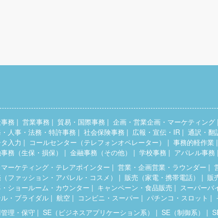
般事務
営業事務
貿易・国際事務
企画・営業企画・マーケティング
務・人事・法務・特許事務
社会保険事務
広報・宣伝・IR
通訳・翻
ータ入力
コールセンター（テレフォンオペレーター）
事務的軽作業
融事務（生保・損保）
金融事務（その他）
学校事務
アパレル事務
レマーケティング・テレアポインター
営業・企画営業・ラウンダー
売（ファッション・アパレル・コスメ）
販売（家電・携帯電話）
販
客・ショールーム・カウンター
キャンペーン・食品販売
スーパーバ
テル・ブライダル
航空
コンビニ・スーパー
パチンコ・スロット
用管理・保守
SE（ビジネスアプリケーション系）
SE（制御系）