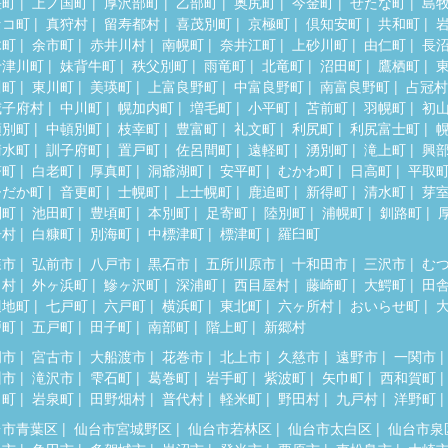
差町
上ノ国町
厚沢部町
乙部町
奥尻町
今金町
せたな町
島
セコ町
真狩村
留寿都村
喜茂別町
京極町
倶知安町
共和町
木町
余市町
赤井川村
南幌町
奈井江町
上砂川町
由仁町
長
十津川町
妹背牛町
秩父別町
雨竜町
北竜町
沼田町
鷹栖町
川町
東川町
美瑛町
上富良野町
中富良野町
南富良野町
占冠村
威子府村
中川町
幌加内町
増毛町
小平町
苫前町
羽幌町
初
頓別町
中頓別町
枝幸町
豊富町
礼文町
利尻町
利尻富士町
清水町
訓子府町
置戸町
佐呂間町
遠軽町
湧別町
滝上町
興
瞥町
白老町
厚真町
洞爺湖町
安平町
むかわ町
日高町
平取
ひだか町
音更町
士幌町
上士幌町
鹿追町
新得町
清水町
芽
別町
池田町
豊頃町
本別町
足寄町
陸別町
浦幌町
釧路町
居村
白糠町
別海町
中標津町
標津町
羅臼町
森市
弘前市
八戸市
黒石市
五所川原市
十和田市
三沢市
む
田村
外ヶ浜町
鰺ヶ沢町
深浦町
西目屋村
藤崎町
大鰐町
田
辺地町
七戸町
六戸町
横浜町
東北町
六ヶ所村
おいらせ町
戸町
五戸町
田子町
南部町
階上町
新郷村
岡市
宮古市
大船渡市
花巻市
北上市
久慈市
遠野市
一関市
州市
滝沢市
雫石町
葛巻町
岩手町
紫波町
矢巾町
西和賀町
田町
岩泉町
田野畑村
普代村
軽米町
野田村
九戸村
洋野町
台市青葉区
仙台市宮城野区
仙台市若林区
仙台市太白区
仙台市泉