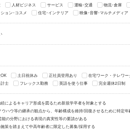
産
人材ビジネス
サービス
運輸･交通
物流･倉庫
ション･コスメ
住宅･インテリア
映像･音響･マルチメディア
い
OK
土日祝休み
正社員登用あり
在宅ワーク・テレワー
会計士
フレックス勤務
英語を使う仕事
完全週休2日制
勤続によるキャリア形成を図るため新規学卒者を対象とする
/ノウハウ等の継承の観点から、年齢構成を維持/回復させるために特定年
/芸能の分野における表現の真実性等の要請がある
の施策を踏まえて中高年齢者に限定した募集/採用する