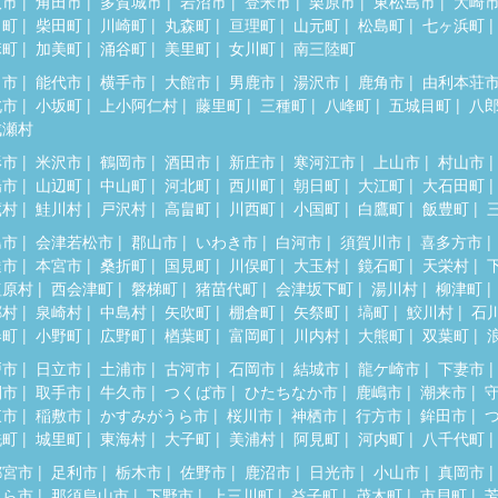
取市
角田市
多賀城市
岩沼市
登米市
栗原市
東松島市
大崎
田町
柴田町
川崎町
丸森町
亘理町
山元町
松島町
七ヶ浜町
麻町
加美町
涌谷町
美里町
女川町
南三陸町
田市
能代市
横手市
大館市
男鹿市
湯沢市
鹿角市
由利本荘
北市
小坂町
上小阿仁村
藤里町
三種町
八峰町
五城目町
八
成瀬村
形市
米沢市
鶴岡市
酒田市
新庄市
寒河江市
上山市
村山市
陽市
山辺町
中山町
河北町
西川町
朝日町
大江町
大石田町
蔵村
鮭川村
戸沢村
高畠町
川西町
小国町
白鷹町
飯豊町
島市
会津若松市
郡山市
いわき市
白河市
須賀川市
喜多方市
達市
本宮市
桑折町
国見町
川俣町
大玉村
鏡石町
天栄村
塩原村
西会津町
磐梯町
猪苗代町
会津坂下町
湯川村
柳津町
郷村
泉崎村
中島村
矢吹町
棚倉町
矢祭町
塙町
鮫川村
石
春町
小野町
広野町
楢葉町
富岡町
川内村
大熊町
双葉町
戸市
日立市
土浦市
古河市
石岡市
結城市
龍ケ崎市
下妻市
間市
取手市
牛久市
つくば市
ひたちなか市
鹿嶋市
潮来市
東市
稲敷市
かすみがうら市
桜川市
神栖市
行方市
鉾田市
洗町
城里町
東海村
大子町
美浦村
阿見町
河内町
八千代町
都宮市
足利市
栃木市
佐野市
鹿沼市
日光市
小山市
真岡市
くら市
那須烏山市
下野市
上三川町
益子町
茂木町
市貝町