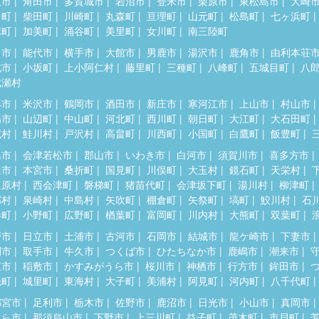
取市
角田市
多賀城市
岩沼市
登米市
栗原市
東松島市
大崎
田町
柴田町
川崎町
丸森町
亘理町
山元町
松島町
七ヶ浜町
麻町
加美町
涌谷町
美里町
女川町
南三陸町
田市
能代市
横手市
大館市
男鹿市
湯沢市
鹿角市
由利本荘
北市
小坂町
上小阿仁村
藤里町
三種町
八峰町
五城目町
八
成瀬村
形市
米沢市
鶴岡市
酒田市
新庄市
寒河江市
上山市
村山市
陽市
山辺町
中山町
河北町
西川町
朝日町
大江町
大石田町
蔵村
鮭川村
戸沢村
高畠町
川西町
小国町
白鷹町
飯豊町
島市
会津若松市
郡山市
いわき市
白河市
須賀川市
喜多方市
達市
本宮市
桑折町
国見町
川俣町
大玉村
鏡石町
天栄村
塩原村
西会津町
磐梯町
猪苗代町
会津坂下町
湯川村
柳津町
郷村
泉崎村
中島村
矢吹町
棚倉町
矢祭町
塙町
鮫川村
石
春町
小野町
広野町
楢葉町
富岡町
川内村
大熊町
双葉町
戸市
日立市
土浦市
古河市
石岡市
結城市
龍ケ崎市
下妻市
間市
取手市
牛久市
つくば市
ひたちなか市
鹿嶋市
潮来市
東市
稲敷市
かすみがうら市
桜川市
神栖市
行方市
鉾田市
洗町
城里町
東海村
大子町
美浦村
阿見町
河内町
八千代町
都宮市
足利市
栃木市
佐野市
鹿沼市
日光市
小山市
真岡市
くら市
那須烏山市
下野市
上三川町
益子町
茂木町
市貝町