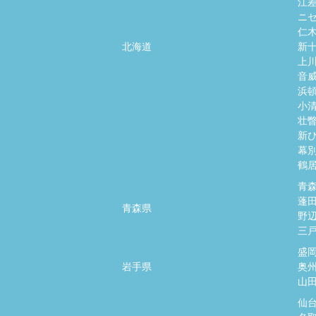
江
ニ
仁
北海道
新
上
音
浜
小
壮
新
幕
鶴
青
蓬
青森県
野
三
盛
岩手県
奥
山
仙