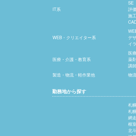
SE
IT系
評
施
CA
WE
WEB・クリエイター系
デ
イ
医
医療・介護・教育系
薬
講
製造・物流・軽作業他
物
勤務地から探す
札
札
網
根
北