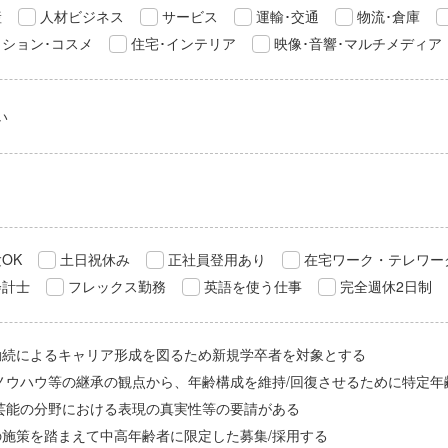
産
人材ビジネス
サービス
運輸･交通
物流･倉庫
ション･コスメ
住宅･インテリア
映像･音響･マルチメディア
い
OK
土日祝休み
正社員登用あり
在宅ワーク・テレワー
会計士
フレックス勤務
英語を使う仕事
完全週休2日制
勤続によるキャリア形成を図るため新規学卒者を対象とする
/ノウハウ等の継承の観点から、年齢構成を維持/回復させるために特定年
/芸能の分野における表現の真実性等の要請がある
の施策を踏まえて中高年齢者に限定した募集/採用する