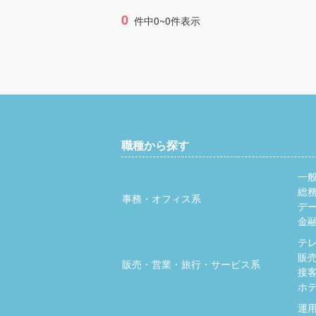
0
件中0~0件表示
職種から探す
一
総
事務・オフィス系
デ
金
テ
販
販売・営業・旅行・サービス系
接
ホ
運