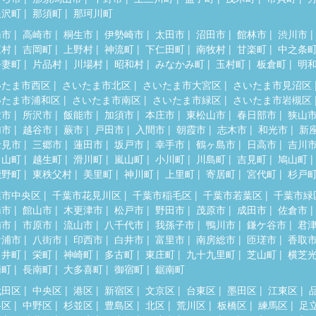
根沢町
那須町
那珂川町
橋市
高崎市
桐生市
伊勢崎市
太田市
沼田市
館林市
渋川市
東村
吉岡町
上野村
神流町
下仁田町
南牧村
甘楽町
中之条
吾妻町
片品村
川場村
昭和村
みなかみ町
玉村町
板倉町
明
いたま市西区
さいたま市北区
さいたま市大宮区
さいたま市見沼区
いたま市浦和区
さいたま市南区
さいたま市緑区
さいたま市岩槻区
父市
所沢市
飯能市
加須市
本庄市
東松山市
春日部市
狭山
加市
越谷市
蕨市
戸田市
入間市
朝霞市
志木市
和光市
新
士見市
三郷市
蓮田市
坂戸市
幸手市
鶴ヶ島市
日高市
吉川
呂山町
越生町
滑川町
嵐山町
小川町
川島町
吉見町
鳩山町
鹿野町
東秩父村
美里町
神川町
上里町
寄居町
宮代町
杉戸
葉市中央区
千葉市花見川区
千葉市稲毛区
千葉市若葉区
千葉市緑
橋市
館山市
木更津市
松戸市
野田市
茂原市
成田市
佐倉市
浦市
市原市
流山市
八千代市
我孫子市
鴨川市
鎌ケ谷市
君
ケ浦市
八街市
印西市
白井市
富里市
南房総市
匝瑳市
香取
々井町
栄町
神崎町
多古町
東庄町
九十九里町
芝山町
横芝
柄町
長南町
大多喜町
御宿町
鋸南町
代田区
中央区
港区
新宿区
文京区
台東区
墨田区
江東区
谷区
中野区
杉並区
豊島区
北区
荒川区
板橋区
練馬区
足