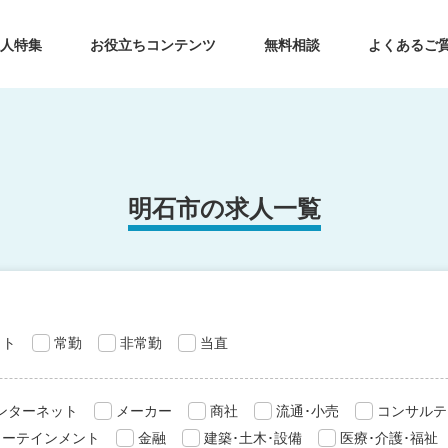
求人特集
お役立ちコンテンツ
無料相談
よくあるご
明石市の求人一覧
ット
常勤
非常勤
当直
インターネット
メーカー
商社
流通･小売
コンサルテ
ターテインメント
金融
建築･土木･設備
医療･介護･福祉