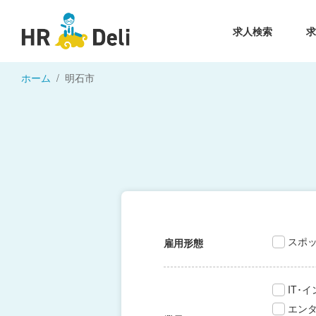
求人検索
ホーム
明石市
スポ
雇用形態
IT･
エン