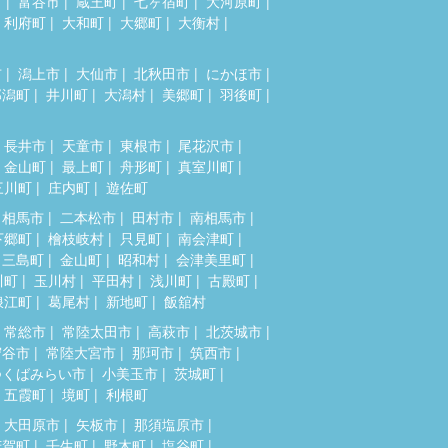
市
富谷市
蔵王町
七ヶ宿町
大河原町
利府町
大和町
大郷町
大衡村
市
潟上市
大仙市
北秋田市
にかほ市
郎潟町
井川町
大潟村
美郷町
羽後町
長井市
天童市
東根市
尾花沢市
金山町
最上町
舟形町
真室川町
三川町
庄内町
遊佐町
相馬市
二本松市
田村市
南相馬市
下郷町
檜枝岐村
只見町
南会津町
三島町
金山町
昭和村
会津美里町
川町
玉川村
平田村
浅川町
古殿町
浪江町
葛尾村
新地町
飯舘村
常総市
常陸太田市
高萩市
北茨城市
守谷市
常陸大宮市
那珂市
筑西市
つくばみらい市
小美玉市
茨城町
五霞町
境町
利根町
大田原市
矢板市
那須塩原市
芳賀町
壬生町
野木町
塩谷町