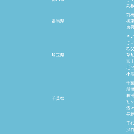
高
前
群馬県
榛
東
さ
さ
秩
埼玉県
草
富
毛
小
千
船
勝
千葉県
袖
酒
長
千
渋