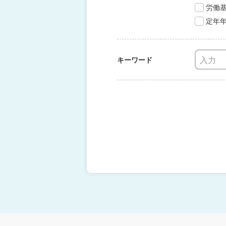
労働
定年
キーワード