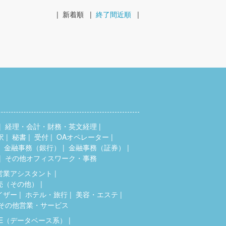
|
新着順
|
終了間近順
|
経理・会計・財務・英文経理
訳
秘書
受付
OAオペレーター
金融事務（銀行）
金融事務（証券）
その他オフィスワーク・事務
営業アシスタント
売（その他）
イザー
ホテル・旅行
美容・エステ
その他営業・サービス
SE（データベース系）