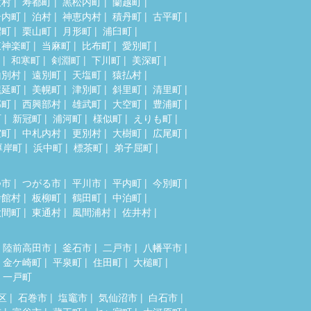
牧村
寿都町
黒松内町
蘭越町
岩内町
泊村
神恵内村
積丹町
古平町
沼町
栗山町
月形町
浦臼町
東神楽町
当麻町
比布町
愛別町
和寒町
剣淵町
下川町
美深町
山別村
遠別町
天塩町
猿払村
幌延町
美幌町
津別町
斜里町
清里町
部町
西興部村
雄武町
大空町
豊浦町
町
新冠町
浦河町
様似町
えりも町
室町
中札内村
更別村
大樹町
広尾町
厚岸町
浜中町
標茶町
弟子屈町
つ市
つがる市
平川市
平内町
今別町
舎館村
板柳町
鶴田町
中泊町
大間町
東通村
風間浦村
佐井村
陸前高田市
釜石市
二戸市
八幡平市
金ケ崎町
平泉町
住田町
大槌町
一戸町
区
石巻市
塩竈市
気仙沼市
白石市