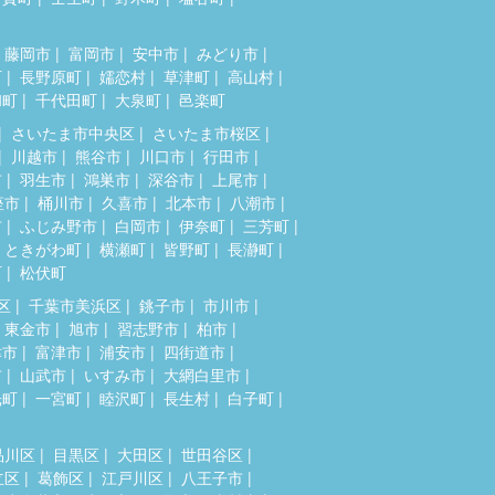
藤岡市
富岡市
安中市
みどり市
町
長野原町
嬬恋村
草津町
高山村
和町
千代田町
大泉町
邑楽町
さいたま市中央区
さいたま市桜区
川越市
熊谷市
川口市
行田市
市
羽生市
鴻巣市
深谷市
上尾市
座市
桶川市
久喜市
北本市
八潮市
市
ふじみ野市
白岡市
伊奈町
三芳町
ときがわ町
横瀬町
皆野町
長瀞町
町
松伏町
区
千葉市美浜区
銚子市
市川市
東金市
旭市
習志野市
柏市
津市
富津市
浦安市
四街道市
市
山武市
いすみ市
大網白里市
光町
一宮町
睦沢町
長生村
白子町
品川区
目黒区
大田区
世田谷区
立区
葛飾区
江戸川区
八王子市