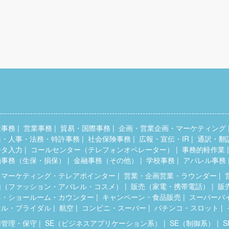
般事務
営業事務
貿易・国際事務
企画・営業企画・マーケティング
務・人事・法務・特許事務
社会保険事務
広報・宣伝・IR
通訳・翻
ータ入力
コールセンター（テレフォンオペレーター）
事務的軽作業
融事務（生保・損保）
金融事務（その他）
学校事務
アパレル事務
レマーケティング・テレアポインター
営業・企画営業・ラウンダー
売（ファッション・アパレル・コスメ）
販売（家電・携帯電話）
販
客・ショールーム・カウンター
キャンペーン・食品販売
スーパーバ
テル・ブライダル
航空
コンビニ・スーパー
パチンコ・スロット
用管理・保守
SE（ビジネスアプリケーション系）
SE（制御系）