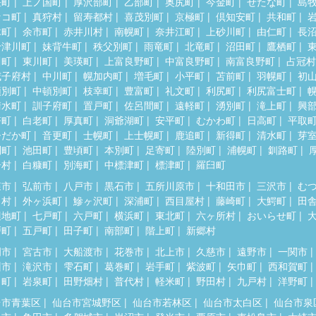
差町
上ノ国町
厚沢部町
乙部町
奥尻町
今金町
せたな町
島
セコ町
真狩村
留寿都村
喜茂別町
京極町
倶知安町
共和町
木町
余市町
赤井川村
南幌町
奈井江町
上砂川町
由仁町
長
十津川町
妹背牛町
秩父別町
雨竜町
北竜町
沼田町
鷹栖町
川町
東川町
美瑛町
上富良野町
中富良野町
南富良野町
占冠村
威子府村
中川町
幌加内町
増毛町
小平町
苫前町
羽幌町
初
頓別町
中頓別町
枝幸町
豊富町
礼文町
利尻町
利尻富士町
清水町
訓子府町
置戸町
佐呂間町
遠軽町
湧別町
滝上町
興
瞥町
白老町
厚真町
洞爺湖町
安平町
むかわ町
日高町
平取
ひだか町
音更町
士幌町
上士幌町
鹿追町
新得町
清水町
芽
別町
池田町
豊頃町
本別町
足寄町
陸別町
浦幌町
釧路町
居村
白糠町
別海町
中標津町
標津町
羅臼町
森市
弘前市
八戸市
黒石市
五所川原市
十和田市
三沢市
む
田村
外ヶ浜町
鰺ヶ沢町
深浦町
西目屋村
藤崎町
大鰐町
田
辺地町
七戸町
六戸町
横浜町
東北町
六ヶ所村
おいらせ町
戸町
五戸町
田子町
南部町
階上町
新郷村
岡市
宮古市
大船渡市
花巻市
北上市
久慈市
遠野市
一関市
州市
滝沢市
雫石町
葛巻町
岩手町
紫波町
矢巾町
西和賀町
田町
岩泉町
田野畑村
普代村
軽米町
野田村
九戸村
洋野町
台市青葉区
仙台市宮城野区
仙台市若林区
仙台市太白区
仙台市泉