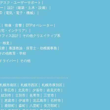
デスク・ユーザーサポート
ター
設計（建築・土木・設備）
AD（電気・電子・機械）
正
映像・音響
DTPオペレーター
住宅・インテリア）
オフィス設計
その他クリエイティブ系
・検査
医療
養護教諭・保育士・幼稚園事務
その他教育・学校
ドライバー
その他
札幌市南区
札幌市西区
札幌市厚別区
帯広市
北見市
夕張市
岩見沢市
紋別市
士別市
名寄市
三笠市
市
恵庭市
伊達市
北広島市
石狩市
町
鹿部町
森町
八雲町
長万部町