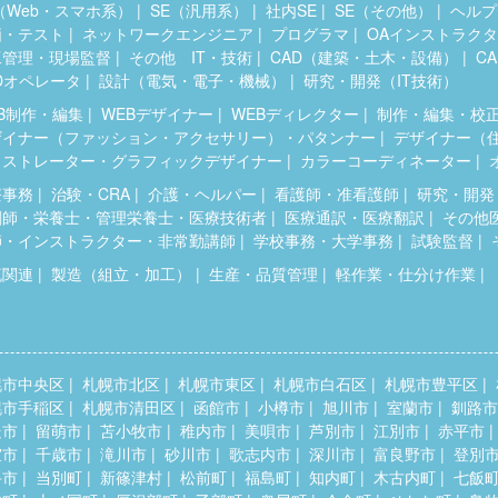
（Web・スマホ系）
SE（汎用系）
社内SE
SE（その他）
ヘルプ
価・テスト
ネットワークエンジニア
プログラマ
OAインストラク
工管理・現場監督
その他 IT・技術
CAD（建築・土木・設備）
C
Dオペレータ
設計（電気・電子・機械）
研究・開発（IT技術）
B制作・編集
WEBデザイナー
WEBディレクター
制作・編集・校
ザイナー（ファッション・アクセサリー）・パタンナー
デザイナー（
ラストレーター・グラフィックデザイナー
カラーコーディネーター
療事務
治験・CRA
介護・ヘルパー
看護師・准看護師
研究・開発
剤師・栄養士・管理栄養士・医療技術者
医療通訳・医療翻訳
その他
師・インストラクター・非常勤講師
学校事務・大学事務
試験監督
流関連
製造（組立・加工）
生産・品質管理
軽作業・仕分け作業
幌市中央区
札幌市北区
札幌市東区
札幌市白石区
札幌市豊平区
幌市手稲区
札幌市清田区
函館市
小樽市
旭川市
室蘭市
釧路市
走市
留萌市
苫小牧市
稚内市
美唄市
芦別市
江別市
赤平市
室市
千歳市
滝川市
砂川市
歌志内市
深川市
富良野市
登別
斗市
当別町
新篠津村
松前町
福島町
知内町
木古内町
七飯