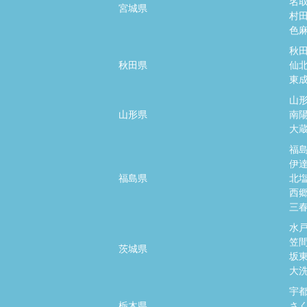
名
宮城県
村
色
秋
秋田県
仙
東
山
山形県
南
大
福
伊
福島県
北
西
三
水
笠
茨城県
坂
大
宇
栃木県
さ