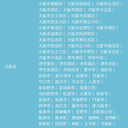
大阪市都島区
大阪市福島区
大阪市此花区
大阪市西区
大阪市港区
大阪市大正区
大阪市天王寺区
大阪市浪速区
大阪市西淀川区
大阪市東淀川区
大阪市東成区
大阪市生野区
大阪市旭区
大阪市城東区
大阪市阿倍野区
大阪市住吉区
大阪市東住吉区
大阪市西成区
大阪市淀川区
大阪市鶴見区
大阪市住之江区
大阪市平野区
大阪市北区
大阪市中央区
堺市堺区
堺市中区
堺市東区
堺市西区
堺市南区
堺市北区
大阪府
堺市美原区
岸和田市
豊中市
池田市
吹田市
泉大津市
高槻市
貝塚市
守口市
枚方市
茨木市
八尾市
泉佐野市
富田林市
寝屋川市
河内長野市
松原市
大東市
和泉市
箕面市
柏原市
羽曳野市
門真市
摂津市
高石市
藤井寺市
東大阪市
泉南市
四條畷市
交野市
大阪狭山市
阪南市
島本町
豊能町
能勢町
忠岡町
熊取町
田尻町
岬町
太子町
河南町