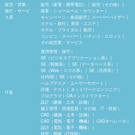
販売・営業・
販売（家電・携帯電話）
販売（その他）
旅行・サービ
接客・ショールーム・カウンター
ス系
キャンペーン・食品販売
スーパーバイザー
ホテル・旅行
美容・エステ
ホテル・ブライダル
航空
コンビニ・スーパー
パチンコ・スロット
その他営業・サービス
運用管理・保守
SE（ビジネスアプリケーション系）
SE（制御系）
SE（データベース系）
SE（Web・スマホ系）
SE（汎用系）
社内SE
SE（その他）
ヘルプデスク・ユーザーサポート
評価・テスト
ネットワークエンジニア
IT系
プログラマ
OAインストラクター
設計（建築・土木・設備）
施工管理・現場監督
その他 IT・技術
CAD（建築・土木・設備）
CAD（電気・電子・機械）
CADオペレータ
設計（電気・電子・機械）
研究・開発（IT技術）