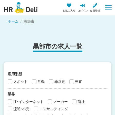
お気に入り
ログイン
会員登録
ホーム
黒部市
黒部市の求人一覧
雇用形態
スポット
常勤
非常勤
当直
業界
IT･インターネット
メーカー
商社
流通･小売
コンサルティング