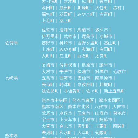
大刀洗町
大木町
広川町
香春町
添田町
糸田町
川崎町
大任町
赤村
福智町
苅田町
みやこ町
吉富町
上毛町
築上町
佐賀市
唐津市
鳥栖市
多久市
伊万里市
武雄市
鹿島市
小城市
佐賀県
嬉野市
神埼市
吉野ヶ里町
基山町
上峰町
みやき町
玄海町
有田町
大町町
江北町
白石町
太良町
長崎市
佐世保市
島原市
諫早市
大村市
平戸市
松浦市
対馬市
壱岐市
長崎県
五島市
西海市
雲仙市
南島原市
長与町
時津町
東彼杵町
川棚町
波佐見町
小値賀町
佐々町
新上五島町
熊本市中央区
熊本市東区
熊本市西区
熊本市南区
熊本市北区
八代市
人吉市
荒尾市
水俣市
玉名市
山鹿市
菊池市
宇土市
上天草市
宇城市
阿蘇市
天草市
合志市
美里町
玉東町
南関町
長洲町
和水町
大津町
菊陽町
熊本県