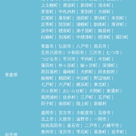
上士幌町
鹿追町
新得町
清水町
芽室町
中札内村
更別村
大樹町
広尾町
幕別町
池田町
豊頃町
本別町
足寄町
陸別町
浦幌町
釧路町
厚岸町
浜中町
標茶町
弟子屈町
鶴居村
白糠町
別海町
中標津町
標津町
羅臼町
青森市
弘前市
八戸市
黒石市
五所川原市
十和田市
三沢市
むつ市
つがる市
平川市
平内町
今別町
蓬田村
外ヶ浜町
鰺ヶ沢町
深浦町
西目屋村
藤崎町
大鰐町
田舎館村
青森県
板柳町
鶴田町
中泊町
野辺地町
七戸町
六戸町
横浜町
東北町
六ヶ所村
おいらせ町
大間町
東通村
風間浦村
佐井村
三戸町
五戸町
田子町
南部町
階上町
新郷村
盛岡市
宮古市
大船渡市
花巻市
北上市
久慈市
遠野市
一関市
陸前高田市
釜石市
二戸市
八幡平市
奥州市
滝沢市
雫石町
葛巻町
岩手町
岩手県