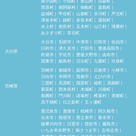
南小国町
小国町
産山村
高森町
西原村
南阿蘇村
御船町
嘉島町
益城町
甲佐町
山都町
氷川町
芦北町
津奈木町
錦町
多良木町
湯前町
水上村
相良村
五木村
山江村
球磨村
あさぎり町
苓北町
大分市
別府市
中津市
日田市
佐伯市
臼杵市
津久見市
竹田市
豊後高田市
大分県
杵築市
宇佐市
豊後大野市
由布市
国東市
姫島村
日出町
九重町
玖珠町
宮崎市
都城市
延岡市
日南市
小林市
日向市
串間市
西都市
えびの市
三股町
高原町
国富町
綾町
高鍋町
宮崎県
新富町
西米良村
木城町
川南町
都農町
門川町
諸塚村
椎葉村
美郷町
高千穂町
日之影町
五ヶ瀬町
鹿児島市
鹿屋市
枕崎市
阿久根市
出水市
指宿市
西之表市
垂水市
薩摩川内市
日置市
曽於市
霧島市
いちき串木野市
南さつま市
志布志市