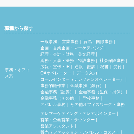
職種から探す
一般事務
営業事務
貿易・国際事務
企画・営業企画・マーケティング
経理・会計・財務・英文経理
総務・人事・法務・特許事務
社会保険事務
広報・宣伝・IR
通訳・翻訳
秘書
受付
事務・オフィ
OAオペレーター
データ入力
ス系
コールセンター（テレフォンオペレーター）
事務的軽作業
金融事務（銀行）
金融事務（証券）
金融事務（生保・損保）
金融事務（その他）
学校事務
アパレル事務
その他オフィスワーク・事務
テレマーケティング・テレアポインター
営業・企画営業・ラウンダー
営業アシスタント
販売（ファッション・アパレル・コスメ）