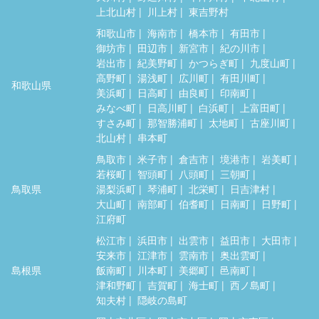
上北山村
川上村
東吉野村
和歌山市
海南市
橋本市
有田市
御坊市
田辺市
新宮市
紀の川市
岩出市
紀美野町
かつらぎ町
九度山町
高野町
湯浅町
広川町
有田川町
和歌山県
美浜町
日高町
由良町
印南町
みなべ町
日高川町
白浜町
上富田町
すさみ町
那智勝浦町
太地町
古座川町
北山村
串本町
鳥取市
米子市
倉吉市
境港市
岩美町
若桜町
智頭町
八頭町
三朝町
鳥取県
湯梨浜町
琴浦町
北栄町
日吉津村
大山町
南部町
伯耆町
日南町
日野町
江府町
松江市
浜田市
出雲市
益田市
大田市
安来市
江津市
雲南市
奥出雲町
島根県
飯南町
川本町
美郷町
邑南町
津和野町
吉賀町
海士町
西ノ島町
知夫村
隠岐の島町