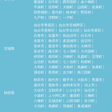
紫波町
矢巾町
西和賀町
金ケ崎町
平泉町
住田町
大槌町
山田町
岩泉町
田野畑村
普代村
軽米町
野田村
九戸村
洋野町
一戸町
仙台市青葉区
仙台市宮城野区
仙台市若林区
仙台市太白区
仙台市泉区
石巻市
塩竈市
気仙沼市
白石市
名取市
角田市
多賀城市
岩沼市
登米市
栗原市
東松島市
大崎市
宮城県
富谷市
蔵王町
七ヶ宿町
大河原町
村田町
柴田町
川崎町
丸森町
亘理町
山元町
松島町
七ヶ浜町
利府町
大和町
大郷町
大衡村
色麻町
加美町
涌谷町
美里町
女川町
南三陸町
秋田市
能代市
横手市
大館市
男鹿市
湯沢市
鹿角市
由利本荘市
潟上市
大仙市
北秋田市
にかほ市
仙北市
秋田県
小坂町
上小阿仁村
藤里町
三種町
八峰町
五城目町
八郎潟町
井川町
大潟村
美郷町
羽後町
東成瀬村