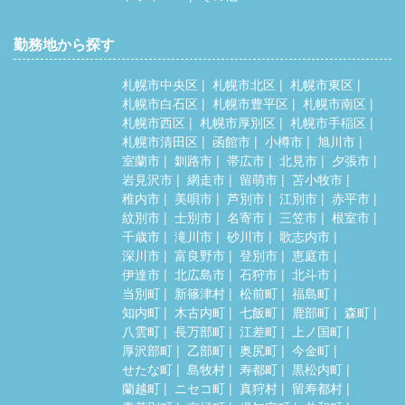
勤務地から探す
札幌市中央区
札幌市北区
札幌市東区
札幌市白石区
札幌市豊平区
札幌市南区
札幌市西区
札幌市厚別区
札幌市手稲区
札幌市清田区
函館市
小樽市
旭川市
室蘭市
釧路市
帯広市
北見市
夕張市
岩見沢市
網走市
留萌市
苫小牧市
稚内市
美唄市
芦別市
江別市
赤平市
紋別市
士別市
名寄市
三笠市
根室市
千歳市
滝川市
砂川市
歌志内市
深川市
富良野市
登別市
恵庭市
伊達市
北広島市
石狩市
北斗市
当別町
新篠津村
松前町
福島町
知内町
木古内町
七飯町
鹿部町
森町
八雲町
長万部町
江差町
上ノ国町
厚沢部町
乙部町
奥尻町
今金町
せたな町
島牧村
寿都町
黒松内町
蘭越町
ニセコ町
真狩村
留寿都村