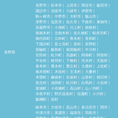
長野市
松本市
上田市
岡谷市
飯田市
諏訪市
須坂市
小諸市
伊那市
駒ヶ根市
中野市
大町市
飯山市
茅野市
塩尻市
佐久市
千曲市
東御市
安曇野市
小海町
川上村
南牧村
南相木村
北相木村
佐久穂町
軽井沢町
御代田町
立科町
青木村
長和町
下諏訪町
富士見町
原村
辰野町
箕輪町
飯島町
南箕輪村
中川村
長野県
宮田村
松川町
高森町
阿南町
阿智村
平谷村
根羽村
下條村
売木村
天龍村
泰阜村
喬木村
豊丘村
大鹿村
上松町
南木曽町
木祖村
王滝村
大桑村
木曽町
麻績村
生坂村
山形村
朝日村
筑北村
池田町
松川村
白馬村
小谷村
坂城町
小布施町
高山村
山ノ内町
木島平村
野沢温泉村
信濃町
小川村
飯綱町
栄村
岐阜市
大垣市
高山市
多治見市
関市
中津川市
美濃市
瑞浪市
羽島市
恵那市
美濃加茂市
土岐市
各務原市