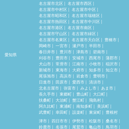
名古屋市北区
名古屋市西区
名古屋市中村区
名古屋市中区
名古屋市昭和区
名古屋市瑞穂区
名古屋市熱田区
名古屋市中川区
名古屋市港区
名古屋市南区
名古屋市守山区
名古屋市緑区
名古屋市名東区
名古屋市天白区
豊橋市
岡崎市
一宮市
瀬戸市
半田市
春日井市
豊川市
津島市
碧南市
愛知県
刈谷市
豊田市
安城市
西尾市
蒲郡市
犬山市
常滑市
江南市
小牧市
稲沢市
新城市
東海市
大府市
知多市
知立市
尾張旭市
高浜市
岩倉市
豊明市
日進市
田原市
愛西市
清須市
北名古屋市
弥富市
みよし市
あま市
長久手市
東郷町
豊山町
大口町
扶桑町
大治町
蟹江町
飛島村
阿久比町
東浦町
南知多町
美浜町
武豊町
幸田町
設楽町
東栄町
豊根村
津市
四日市市
伊勢市
松阪市
桑名市
鈴鹿市
名張市
尾鷲市
亀山市
鳥羽市