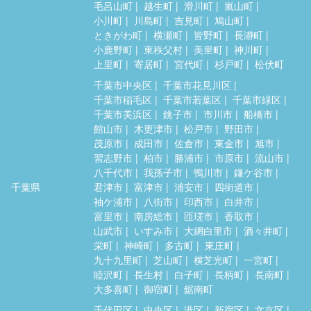
毛呂山町
越生町
滑川町
嵐山町
小川町
川島町
吉見町
鳩山町
ときがわ町
横瀬町
皆野町
長瀞町
小鹿野町
東秩父村
美里町
神川町
上里町
寄居町
宮代町
杉戸町
松伏町
千葉市中央区
千葉市花見川区
千葉市稲毛区
千葉市若葉区
千葉市緑区
千葉市美浜区
銚子市
市川市
船橋市
館山市
木更津市
松戸市
野田市
茂原市
成田市
佐倉市
東金市
旭市
習志野市
柏市
勝浦市
市原市
流山市
八千代市
我孫子市
鴨川市
鎌ケ谷市
千葉県
君津市
富津市
浦安市
四街道市
袖ケ浦市
八街市
印西市
白井市
富里市
南房総市
匝瑳市
香取市
山武市
いすみ市
大網白里市
酒々井町
栄町
神崎町
多古町
東庄町
九十九里町
芝山町
横芝光町
一宮町
睦沢町
長生村
白子町
長柄町
長南町
大多喜町
御宿町
鋸南町
千代田区
中央区
港区
新宿区
文京区