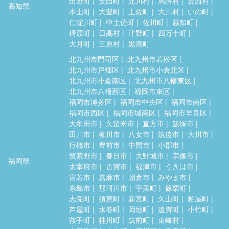
田野町
安田町
北川村
馬路村
芸西村
高知県
本山町
大豊町
土佐町
大川村
いの町
仁淀川町
中土佐町
佐川町
越知町
梼原町
日高村
津野町
四万十町
大月町
三原村
黒潮町
北九州市門司区
北九州市若松区
北九州市戸畑区
北九州市小倉北区
北九州市小倉南区
北九州市八幡東区
北九州市八幡西区
福岡市東区
福岡市博多区
福岡市中央区
福岡市南区
福岡市西区
福岡市城南区
福岡市早良区
大牟田市
久留米市
直方市
飯塚市
田川市
柳川市
八女市
筑後市
大川市
行橋市
豊前市
中間市
小郡市
筑紫野市
春日市
大野城市
宗像市
福岡県
太宰府市
古賀市
福津市
うきは市
宮若市
嘉麻市
朝倉市
みやま市
糸島市
那珂川市
宇美町
篠栗町
志免町
須恵町
新宮町
久山町
粕屋町
芦屋町
水巻町
岡垣町
遠賀町
小竹町
鞍手町
桂川町
筑前町
東峰村