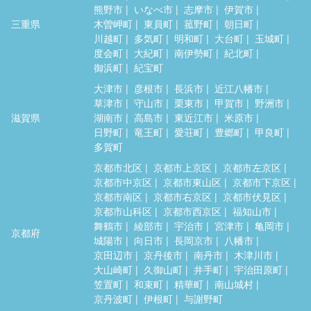
熊野市
いなべ市
志摩市
伊賀市
三重県
木曽岬町
東員町
菰野町
朝日町
川越町
多気町
明和町
大台町
玉城町
度会町
大紀町
南伊勢町
紀北町
御浜町
紀宝町
大津市
彦根市
長浜市
近江八幡市
草津市
守山市
栗東市
甲賀市
野洲市
滋賀県
湖南市
高島市
東近江市
米原市
日野町
竜王町
愛荘町
豊郷町
甲良町
多賀町
京都市北区
京都市上京区
京都市左京区
京都市中京区
京都市東山区
京都市下京区
京都市南区
京都市右京区
京都市伏見区
京都市山科区
京都市西京区
福知山市
舞鶴市
綾部市
宇治市
宮津市
亀岡市
京都府
城陽市
向日市
長岡京市
八幡市
京田辺市
京丹後市
南丹市
木津川市
大山崎町
久御山町
井手町
宇治田原町
笠置町
和束町
精華町
南山城村
京丹波町
伊根町
与謝野町