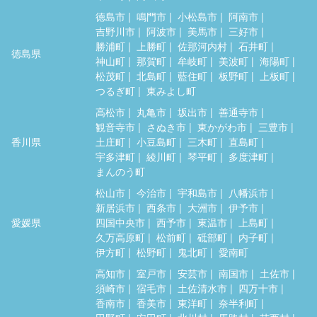
徳島市
鳴門市
小松島市
阿南市
吉野川市
阿波市
美馬市
三好市
勝浦町
上勝町
佐那河内村
石井町
徳島県
神山町
那賀町
牟岐町
美波町
海陽町
松茂町
北島町
藍住町
板野町
上板町
つるぎ町
東みよし町
高松市
丸亀市
坂出市
善通寺市
観音寺市
さぬき市
東かがわ市
三豊市
香川県
土庄町
小豆島町
三木町
直島町
宇多津町
綾川町
琴平町
多度津町
まんのう町
松山市
今治市
宇和島市
八幡浜市
新居浜市
西条市
大洲市
伊予市
愛媛県
四国中央市
西予市
東温市
上島町
久万高原町
松前町
砥部町
内子町
伊方町
松野町
鬼北町
愛南町
高知市
室戸市
安芸市
南国市
土佐市
須崎市
宿毛市
土佐清水市
四万十市
香南市
香美市
東洋町
奈半利町