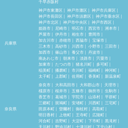
千早赤阪村
神戸市東灘区
神戸市灘区
神戸市兵庫区
神戸市長田区
神戸市須磨区
神戸市垂水区
神戸市北区
神戸市中央区
神戸市西区
姫路市
尼崎市
明石市
西宮市
洲本市
芦屋市
伊丹市
相生市
豊岡市
加古川市
赤穂市
西脇市
宝塚市
兵庫県
三木市
高砂市
川西市
小野市
三田市
加西市
篠山市
養父市
丹波市
南あわじ市
朝来市
淡路市
宍粟市
加東市
たつの市
猪名川町
多可町
稲美町
播磨町
市川町
福崎町
神河町
太子町
上郡町
佐用町
香美町
新温泉町
奈良市
大和高田市
大和郡山市
天理市
橿原市
桜井市
五條市
御所市
生駒市
香芝市
葛城市
宇陀市
山添村
平群町
三郷町
斑鳩町
安堵町
川西町
三宅町
奈良県
田原本町
曽爾村
御杖村
高取町
明日香村
上牧町
王寺町
広陵町
河合町
吉野町
大淀町
下市町
黒滝村
天川村
野迫川村
十津川村
下北山村