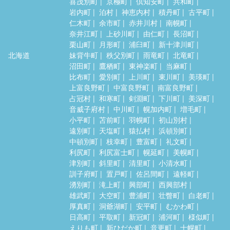
喜茂別町
京極町
倶知安町
共和町
岩内町
泊村
神恵内村
積丹町
古平町
仁木町
余市町
赤井川村
南幌町
奈井江町
上砂川町
由仁町
長沼町
栗山町
月形町
浦臼町
新十津川町
北海道
妹背牛町
秩父別町
雨竜町
北竜町
沼田町
鷹栖町
東神楽町
当麻町
比布町
愛別町
上川町
東川町
美瑛町
上富良野町
中富良野町
南富良野町
占冠村
和寒町
剣淵町
下川町
美深町
音威子府村
中川町
幌加内町
増毛町
小平町
苫前町
羽幌町
初山別村
遠別町
天塩町
猿払村
浜頓別町
中頓別町
枝幸町
豊富町
礼文町
利尻町
利尻富士町
幌延町
美幌町
津別町
斜里町
清里町
小清水町
訓子府町
置戸町
佐呂間町
遠軽町
湧別町
滝上町
興部町
西興部村
雄武町
大空町
豊浦町
壮瞥町
白老町
厚真町
洞爺湖町
安平町
むかわ町
日高町
平取町
新冠町
浦河町
様似町
えりも町
新ひだか町
音更町
士幌町