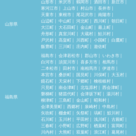
山形市
米沢市
鶴岡市
酒田市
新庄市
寒河江市
上山市
村山市
長井市
天童市
東根市
尾花沢市
南陽市
山辺町
中山町
河北町
西川町
朝日町
山形県
大江町
大石田町
金山町
最上町
舟形町
真室川町
大蔵村
鮭川村
戸沢村
高畠町
川西町
小国町
白鷹町
飯豊町
三川町
庄内町
遊佐町
福島市
会津若松市
郡山市
いわき市
白河市
須賀川市
喜多方市
相馬市
二本松市
田村市
南相馬市
伊達市
本宮市
桑折町
国見町
川俣町
大玉村
鏡石町
天栄村
下郷町
檜枝岐村
只見町
南会津町
北塩原村
西会津町
磐梯町
猪苗代町
会津坂下町
湯川村
福島県
柳津町
三島町
金山町
昭和村
会津美里町
西郷村
泉崎村
中島村
矢吹町
棚倉町
矢祭町
塙町
鮫川村
石川町
玉川村
平田村
浅川町
古殿町
三春町
小野町
広野町
楢葉町
富岡町
川内村
大熊町
双葉町
浪江町
葛尾村