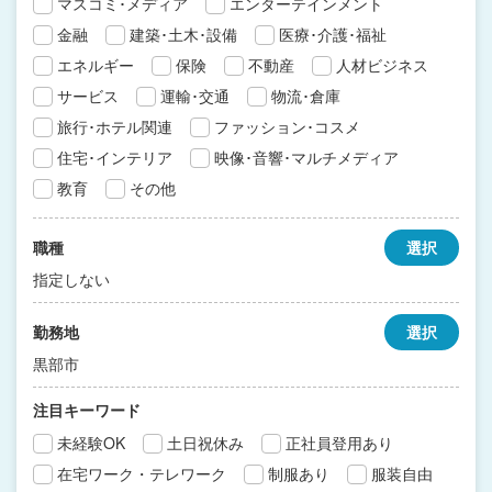
マスコミ･メディア
エンターテインメント
金融
建築･土木･設備
医療･介護･福祉
エネルギー
保険
不動産
人材ビジネス
サービス
運輸･交通
物流･倉庫
旅行･ホテル関連
ファッション･コスメ
住宅･インテリア
映像･音響･マルチメディア
教育
その他
職種
選択
指定しない
勤務地
選択
黒部市
注目キーワード
未経験OK
土日祝休み
正社員登用あり
在宅ワーク・テレワーク
制服あり
服装自由