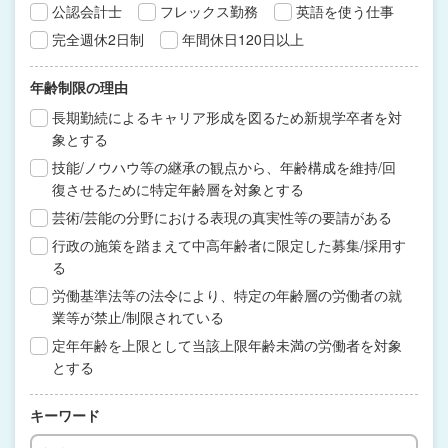
公認会計士
フレックス勤務
英語を使う仕事
完全週休2日制
年間休日120日以上
年齢制限の理由
長期勤続によるキャリア形成を図るため新規学卒者を対
象とする
技能/ノウハウ等の継承の観点から、年齢構成を維持/回
復させるために特定年齢層を対象とする
芸術/芸能の分野における表現の真実性等の要請がある
行政の施策を踏まえて中高年齢者に限定した募集/採用す
る
労働基準法等の法令により、特定の年齢層の労働者の就
業等が禁止/制限されている
定年年齢を上限として当該上限年齢未満の労働者を対象
とする
キーワード