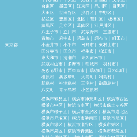
台東区
墨田区
江東区
品川区
目黒区
大田区
世田谷区
渋谷区
中野区
杉並区
豊島区
北区
荒川区
板橋区
練馬区
足立区
葛飾区
江戸川区
八王子市
立川市
武蔵野市
三鷹市
青梅市
府中市
昭島市
調布市
町田市
東京都
小金井市
小平市
日野市
東村山市
国分寺市
国立市
福生市
狛江市
東大和市
清瀬市
東久留米市
武蔵村山市
多摩市
稲城市
羽村市
あきる野市
西東京市
瑞穂町
日の出町
檜原村
奥多摩町
大島町
利島村
新島村
神津島村
三宅村
御蔵島村
八丈町
青ヶ島村
小笠原村
横浜市鶴見区
横浜市神奈川区
横浜市西区
横浜市中区
横浜市南区
横浜市保土ヶ谷区
横浜市磯子区
横浜市金沢区
横浜市港北区
横浜市戸塚区
横浜市港南区
横浜市旭区
横浜市緑区
横浜市瀬谷区
横浜市栄区
横浜市泉区
横浜市青葉区
横浜市都筑区
川崎市川崎区
川崎市幸区
川崎市中原区