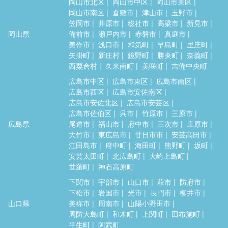
岡山市北区
岡山市中区
岡山市東区
岡山市南区
倉敷市
津山市
玉野市
笠岡市
井原市
総社市
高梁市
新見市
岡山県
備前市
瀬戸内市
赤磐市
真庭市
美作市
浅口市
和気町
早島町
里庄町
矢掛町
新庄村
鏡野町
勝央町
奈義町
西粟倉村
久米南町
美咲町
吉備中央町
広島市中区
広島市東区
広島市南区
広島市西区
広島市安佐南区
広島市安佐北区
広島市安芸区
広島市佐伯区
呉市
竹原市
三原市
広島県
尾道市
福山市
府中市
三次市
庄原市
大竹市
東広島市
廿日市市
安芸高田市
江田島市
府中町
海田町
熊野町
坂町
安芸太田町
北広島町
大崎上島町
世羅町
神石高原町
下関市
宇部市
山口市
萩市
防府市
下松市
岩国市
光市
長門市
柳井市
山口県
美祢市
周南市
山陽小野田市
周防大島町
和木町
上関町
田布施町
平生町
阿武町