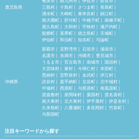
奄美市
南九州市
伊佐市
姶良市
鹿児島県
三島村
十島村
さつま町
長島町
湧水町
大崎町
東串良町
錦江町
南大隅町
肝付町
中種子町
南種子町
屋久島町
大和村
宇検村
瀬戸内町
龍郷町
喜界町
徳之島町
天城町
伊仙町
和泊町
知名町
与論町
那覇市
宜野湾市
石垣市
浦添市
名護市
糸満市
沖縄市
豊見城市
うるま市
宮古島市
南城市
国頭村
大宜味村
東村
今帰仁村
本部町
恩納村
宜野座村
金武町
伊江村
沖縄県
読谷村
嘉手納町
北谷町
北中城村
中城村
西原町
与那原町
南風原町
渡嘉敷村
座間味村
粟国村
渡名喜村
南大東村
北大東村
伊平屋村
伊是名村
久米島町
八重瀬町
多良間村
竹富町
与那国町
注目キーワードから探す