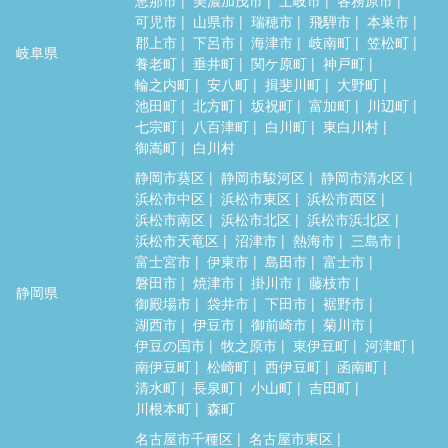
可児市
山県市
瑞穂市
飛騨市
本巣市
郡上市
下呂市
海津市
岐南町
笠松町
岐阜県
養老町
垂井町
関ケ原町
神戸町
輪之内町
安八町
揖斐川町
大野町
池田町
北方町
坂祝町
富加町
川辺町
七宗町
八百津町
白川町
東白川村
御嵩町
白川村
静岡市葵区
静岡市駿河区
静岡市清水区
浜松市中区
浜松市東区
浜松市西区
浜松市南区
浜松市北区
浜松市浜北区
浜松市天竜区
沼津市
熱海市
三島市
富士宮市
伊東市
島田市
富士市
磐田市
焼津市
掛川市
藤枝市
静岡県
御殿場市
袋井市
下田市
裾野市
湖西市
伊豆市
御前崎市
菊川市
伊豆の国市
牧之原市
東伊豆町
河津町
南伊豆町
松崎町
西伊豆町
函南町
清水町
長泉町
小山町
吉田町
川根本町
森町
名古屋市千種区
名古屋市東区