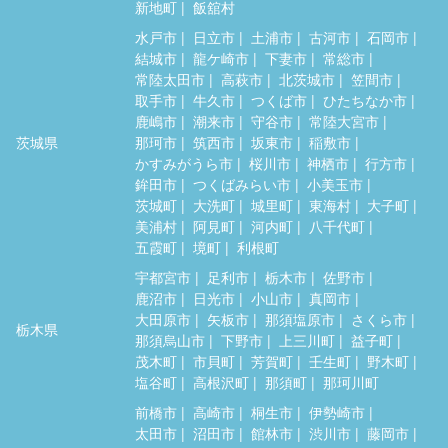
新地町
飯舘村
水戸市
日立市
土浦市
古河市
石岡市
結城市
龍ケ崎市
下妻市
常総市
常陸太田市
高萩市
北茨城市
笠間市
取手市
牛久市
つくば市
ひたちなか市
鹿嶋市
潮来市
守谷市
常陸大宮市
茨城県
那珂市
筑西市
坂東市
稲敷市
かすみがうら市
桜川市
神栖市
行方市
鉾田市
つくばみらい市
小美玉市
茨城町
大洗町
城里町
東海村
大子町
美浦村
阿見町
河内町
八千代町
五霞町
境町
利根町
宇都宮市
足利市
栃木市
佐野市
鹿沼市
日光市
小山市
真岡市
大田原市
矢板市
那須塩原市
さくら市
栃木県
那須烏山市
下野市
上三川町
益子町
茂木町
市貝町
芳賀町
壬生町
野木町
塩谷町
高根沢町
那須町
那珂川町
前橋市
高崎市
桐生市
伊勢崎市
太田市
沼田市
館林市
渋川市
藤岡市