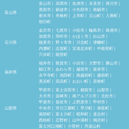
富山市
高岡市
魚津市
氷見市
滑川市
黒部市
砺波市
小矢部市
南砺市
富山県
射水市
舟橋村
上市町
立山町
入善町
朝日町
金沢市
七尾市
小松市
輪島市
珠洲市
加賀市
羽咋市
かほく市
白山市
石川県
能美市
野々市市
川北町
津幡町
内灘町
志賀町
宝達志水町
中能登町
穴水町
能登町
福井市
敦賀市
小浜市
大野市
勝山市
鯖江市
あわら市
越前市
坂井市
福井県
永平寺町
池田町
南越前町
越前町
美浜町
高浜町
おおい町
若狭町
甲府市
富士吉田市
都留市
山梨市
大月市
韮崎市
南アルプス市
北杜市
甲斐市
笛吹市
上野原市
甲州市
山梨県
中央市
市川三郷町
早川町
身延町
南部町
富士川町
昭和町
道志村
西桂町
忍野村
山中湖村
鳴沢村
富士河口湖町
小菅村
丹波山村