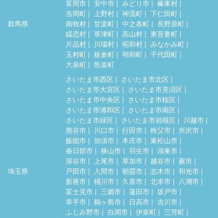
富岡市
安中市
みどり市
榛東村
吉岡町
上野村
神流町
下仁田町
群馬県
南牧村
甘楽町
中之条町
長野原町
嬬恋村
草津町
高山村
東吾妻町
片品村
川場村
昭和村
みなかみ町
玉村町
板倉町
明和町
千代田町
大泉町
邑楽町
さいたま市西区
さいたま市北区
さいたま市大宮区
さいたま市見沼区
さいたま市中央区
さいたま市桜区
さいたま市浦和区
さいたま市南区
さいたま市緑区
さいたま市岩槻区
川越市
熊谷市
川口市
行田市
秩父市
所沢市
飯能市
加須市
本庄市
東松山市
春日部市
狭山市
羽生市
鴻巣市
深谷市
上尾市
草加市
越谷市
蕨市
埼玉県
戸田市
入間市
朝霞市
志木市
和光市
新座市
桶川市
久喜市
北本市
八潮市
富士見市
三郷市
蓮田市
坂戸市
幸手市
鶴ヶ島市
日高市
吉川市
ふじみ野市
白岡市
伊奈町
三芳町