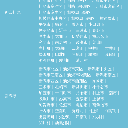
川崎市高津区
川崎市多摩区
川崎市宮前区
神奈川県
川崎市麻生区
相模原市緑区
相模原市中央区
相模原市南区
横須賀市
平塚市
鎌倉市
藤沢市
小田原市
茅ヶ崎市
逗子市
三浦市
秦野市
厚木市
大和市
伊勢原市
海老名市
座間市
南足柄市
綾瀬市
葉山町
寒川町
大磯町
二宮町
中井町
大井町
松田町
山北町
開成町
箱根町
真鶴町
湯河原町
愛川町
清川村
新潟市北区
新潟市東区
新潟市中央区
新潟市江南区
新潟市秋葉区
新潟市南区
新潟市西区
新潟市西蒲区
長岡市
三条市
柏崎市
新発田市
小千谷市
加茂市
十日町市
見附市
村上市
燕市
新潟県
糸魚川市
妙高市
五泉市
上越市
阿賀野市
佐渡市
魚沼市
南魚沼市
胎内市
聖籠町
弥彦村
田上町
阿賀町
出雲崎町
湯沢町
津南町
刈羽村
関川村
粟島浦村