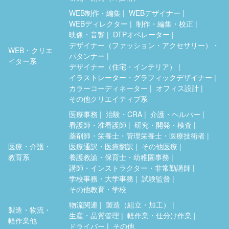
WEB制作・編集
WEBデザイナー
WEBディレクター
制作・編集・校正
映像・音響
DTPオペレーター
デザイナー（ファッション・アクセサリー）・
WEB・クリエ
パタンナー
イター系
デザイナー（住宅・インテリア）
イラストレーター・グラフィックデザイナー
カラーコーディネーター
オフィス設計
その他クリエイティブ系
医療事務
治験・CRA
介護・ヘルパー
看護師・准看護師
研究・開発・検査
薬剤師・栄養士・管理栄養士・医療技術者
医療・介護・
医療通訳・医療翻訳
その他医療
教育系
養護教諭・保育士・幼稚園事務
講師・インストラクター・非常勤講師
学校事務・大学事務
試験監督
その他教育・学校
物流関連
製造（組立・加工）
製造・物流・
生産・品質管理
軽作業・仕分け作業
軽作業他
ドライバー
その他