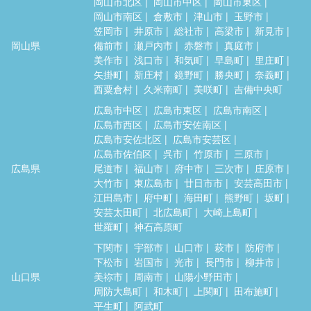
岡山市北区
岡山市中区
岡山市東区
岡山市南区
倉敷市
津山市
玉野市
笠岡市
井原市
総社市
高梁市
新見市
岡山県
備前市
瀬戸内市
赤磐市
真庭市
美作市
浅口市
和気町
早島町
里庄町
矢掛町
新庄村
鏡野町
勝央町
奈義町
西粟倉村
久米南町
美咲町
吉備中央町
広島市中区
広島市東区
広島市南区
広島市西区
広島市安佐南区
広島市安佐北区
広島市安芸区
広島市佐伯区
呉市
竹原市
三原市
広島県
尾道市
福山市
府中市
三次市
庄原市
大竹市
東広島市
廿日市市
安芸高田市
江田島市
府中町
海田町
熊野町
坂町
安芸太田町
北広島町
大崎上島町
世羅町
神石高原町
下関市
宇部市
山口市
萩市
防府市
下松市
岩国市
光市
長門市
柳井市
山口県
美祢市
周南市
山陽小野田市
周防大島町
和木町
上関町
田布施町
平生町
阿武町