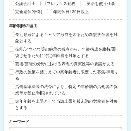
公認会計士
フレックス勤務
英語を使う仕事
完全週休2日制
年間休日120日以上
年齢制限の理由
長期勤続によるキャリア形成を図るため新規学卒者を対
象とする
技能/ノウハウ等の継承の観点から、年齢構成を維持/回
復させるために特定年齢層を対象とする
芸術/芸能の分野における表現の真実性等の要請がある
行政の施策を踏まえて中高年齢者に限定した募集/採用す
る
労働基準法等の法令により、特定の年齢層の労働者の就
業等が禁止/制限されている
定年年齢を上限として当該上限年齢未満の労働者を対象
とする
キーワード