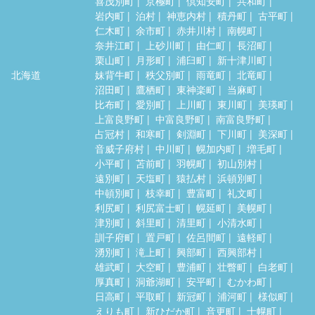
喜茂別町
京極町
倶知安町
共和町
岩内町
泊村
神恵内村
積丹町
古平町
仁木町
余市町
赤井川村
南幌町
奈井江町
上砂川町
由仁町
長沼町
栗山町
月形町
浦臼町
新十津川町
北海道
妹背牛町
秩父別町
雨竜町
北竜町
沼田町
鷹栖町
東神楽町
当麻町
比布町
愛別町
上川町
東川町
美瑛町
上富良野町
中富良野町
南富良野町
占冠村
和寒町
剣淵町
下川町
美深町
音威子府村
中川町
幌加内町
増毛町
小平町
苫前町
羽幌町
初山別村
遠別町
天塩町
猿払村
浜頓別町
中頓別町
枝幸町
豊富町
礼文町
利尻町
利尻富士町
幌延町
美幌町
津別町
斜里町
清里町
小清水町
訓子府町
置戸町
佐呂間町
遠軽町
湧別町
滝上町
興部町
西興部村
雄武町
大空町
豊浦町
壮瞥町
白老町
厚真町
洞爺湖町
安平町
むかわ町
日高町
平取町
新冠町
浦河町
様似町
えりも町
新ひだか町
音更町
士幌町