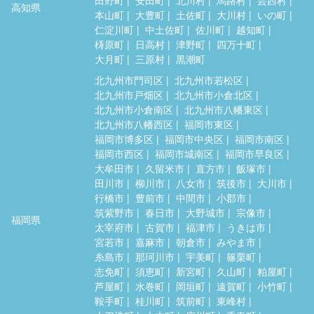
田野町
安田町
北川村
馬路村
芸西村
高知県
本山町
大豊町
土佐町
大川村
いの町
仁淀川町
中土佐町
佐川町
越知町
梼原町
日高村
津野町
四万十町
大月町
三原村
黒潮町
北九州市門司区
北九州市若松区
北九州市戸畑区
北九州市小倉北区
北九州市小倉南区
北九州市八幡東区
北九州市八幡西区
福岡市東区
福岡市博多区
福岡市中央区
福岡市南区
福岡市西区
福岡市城南区
福岡市早良区
大牟田市
久留米市
直方市
飯塚市
田川市
柳川市
八女市
筑後市
大川市
行橋市
豊前市
中間市
小郡市
筑紫野市
春日市
大野城市
宗像市
福岡県
太宰府市
古賀市
福津市
うきは市
宮若市
嘉麻市
朝倉市
みやま市
糸島市
那珂川市
宇美町
篠栗町
志免町
須恵町
新宮町
久山町
粕屋町
芦屋町
水巻町
岡垣町
遠賀町
小竹町
鞍手町
桂川町
筑前町
東峰村