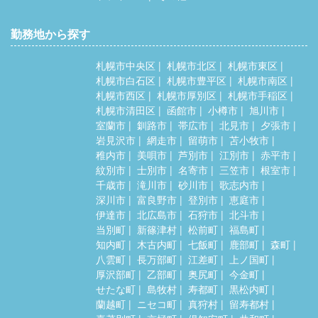
勤務地から探す
札幌市中央区
札幌市北区
札幌市東区
札幌市白石区
札幌市豊平区
札幌市南区
札幌市西区
札幌市厚別区
札幌市手稲区
札幌市清田区
函館市
小樽市
旭川市
室蘭市
釧路市
帯広市
北見市
夕張市
岩見沢市
網走市
留萌市
苫小牧市
稚内市
美唄市
芦別市
江別市
赤平市
紋別市
士別市
名寄市
三笠市
根室市
千歳市
滝川市
砂川市
歌志内市
深川市
富良野市
登別市
恵庭市
伊達市
北広島市
石狩市
北斗市
当別町
新篠津村
松前町
福島町
知内町
木古内町
七飯町
鹿部町
森町
八雲町
長万部町
江差町
上ノ国町
厚沢部町
乙部町
奥尻町
今金町
せたな町
島牧村
寿都町
黒松内町
蘭越町
ニセコ町
真狩村
留寿都村