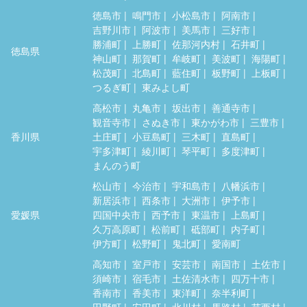
徳島市
鳴門市
小松島市
阿南市
吉野川市
阿波市
美馬市
三好市
勝浦町
上勝町
佐那河内村
石井町
徳島県
神山町
那賀町
牟岐町
美波町
海陽町
松茂町
北島町
藍住町
板野町
上板町
つるぎ町
東みよし町
高松市
丸亀市
坂出市
善通寺市
観音寺市
さぬき市
東かがわ市
三豊市
香川県
土庄町
小豆島町
三木町
直島町
宇多津町
綾川町
琴平町
多度津町
まんのう町
松山市
今治市
宇和島市
八幡浜市
新居浜市
西条市
大洲市
伊予市
愛媛県
四国中央市
西予市
東温市
上島町
久万高原町
松前町
砥部町
内子町
伊方町
松野町
鬼北町
愛南町
高知市
室戸市
安芸市
南国市
土佐市
須崎市
宿毛市
土佐清水市
四万十市
香南市
香美市
東洋町
奈半利町