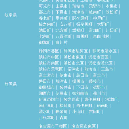
可児市
山県市
瑞穂市
飛騨市
本巣市
郡上市
下呂市
海津市
岐南町
笠松町
岐阜県
養老町
垂井町
関ケ原町
神戸町
輪之内町
安八町
揖斐川町
大野町
池田町
北方町
坂祝町
富加町
川辺町
七宗町
八百津町
白川町
東白川村
御嵩町
白川村
静岡市葵区
静岡市駿河区
静岡市清水区
浜松市中区
浜松市東区
浜松市西区
浜松市南区
浜松市北区
浜松市浜北区
浜松市天竜区
沼津市
熱海市
三島市
富士宮市
伊東市
島田市
富士市
磐田市
焼津市
掛川市
藤枝市
静岡県
御殿場市
袋井市
下田市
裾野市
湖西市
伊豆市
御前崎市
菊川市
伊豆の国市
牧之原市
東伊豆町
河津町
南伊豆町
松崎町
西伊豆町
函南町
清水町
長泉町
小山町
吉田町
川根本町
森町
名古屋市千種区
名古屋市東区