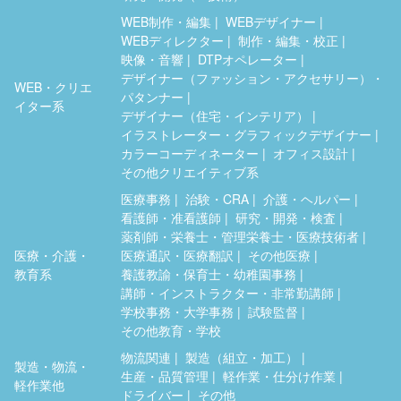
WEB制作・編集
WEBデザイナー
WEBディレクター
制作・編集・校正
映像・音響
DTPオペレーター
デザイナー（ファッション・アクセサリー）・
WEB・クリエ
パタンナー
イター系
デザイナー（住宅・インテリア）
イラストレーター・グラフィックデザイナー
カラーコーディネーター
オフィス設計
その他クリエイティブ系
医療事務
治験・CRA
介護・ヘルパー
看護師・准看護師
研究・開発・検査
薬剤師・栄養士・管理栄養士・医療技術者
医療・介護・
医療通訳・医療翻訳
その他医療
教育系
養護教諭・保育士・幼稚園事務
講師・インストラクター・非常勤講師
学校事務・大学事務
試験監督
その他教育・学校
物流関連
製造（組立・加工）
製造・物流・
生産・品質管理
軽作業・仕分け作業
軽作業他
ドライバー
その他