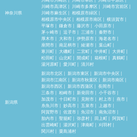
川崎市高津区
川崎市多摩区
川崎市宮前区
神奈川県
川崎市麻生区
相模原市緑区
相模原市中央区
相模原市南区
横須賀市
平塚市
鎌倉市
藤沢市
小田原市
茅ヶ崎市
逗子市
三浦市
秦野市
厚木市
大和市
伊勢原市
海老名市
座間市
南足柄市
綾瀬市
葉山町
寒川町
大磯町
二宮町
中井町
大井町
松田町
山北町
開成町
箱根町
真鶴町
湯河原町
愛川町
清川村
新潟市北区
新潟市東区
新潟市中央区
新潟市江南区
新潟市秋葉区
新潟市南区
新潟市西区
新潟市西蒲区
長岡市
三条市
柏崎市
新発田市
小千谷市
加茂市
十日町市
見附市
村上市
燕市
新潟県
糸魚川市
妙高市
五泉市
上越市
阿賀野市
佐渡市
魚沼市
南魚沼市
胎内市
聖籠町
弥彦村
田上町
阿賀町
出雲崎町
湯沢町
津南町
刈羽村
関川村
粟島浦村