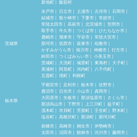
新地町
飯舘村
水戸市
日立市
土浦市
古河市
石岡市
結城市
龍ケ崎市
下妻市
常総市
常陸太田市
高萩市
北茨城市
笠間市
取手市
牛久市
つくば市
ひたちなか市
鹿嶋市
潮来市
守谷市
常陸大宮市
茨城県
那珂市
筑西市
坂東市
稲敷市
かすみがうら市
桜川市
神栖市
行方市
鉾田市
つくばみらい市
小美玉市
茨城町
大洗町
城里町
東海村
大子町
美浦村
阿見町
河内町
八千代町
五霞町
境町
利根町
宇都宮市
足利市
栃木市
佐野市
鹿沼市
日光市
小山市
真岡市
大田原市
矢板市
那須塩原市
さくら市
栃木県
那須烏山市
下野市
上三川町
益子町
茂木町
市貝町
芳賀町
壬生町
野木町
塩谷町
高根沢町
那須町
那珂川町
前橋市
高崎市
桐生市
伊勢崎市
太田市
沼田市
館林市
渋川市
藤岡市