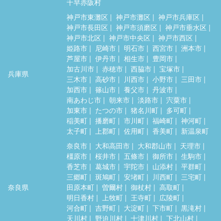
千早赤阪村
神戸市東灘区
神戸市灘区
神戸市兵庫区
神戸市長田区
神戸市須磨区
神戸市垂水区
神戸市北区
神戸市中央区
神戸市西区
姫路市
尼崎市
明石市
西宮市
洲本市
芦屋市
伊丹市
相生市
豊岡市
加古川市
赤穂市
西脇市
宝塚市
兵庫県
三木市
高砂市
川西市
小野市
三田市
加西市
篠山市
養父市
丹波市
南あわじ市
朝来市
淡路市
宍粟市
加東市
たつの市
猪名川町
多可町
稲美町
播磨町
市川町
福崎町
神河町
太子町
上郡町
佐用町
香美町
新温泉町
奈良市
大和高田市
大和郡山市
天理市
橿原市
桜井市
五條市
御所市
生駒市
香芝市
葛城市
宇陀市
山添村
平群町
三郷町
斑鳩町
安堵町
川西町
三宅町
奈良県
田原本町
曽爾村
御杖村
高取町
明日香村
上牧町
王寺町
広陵町
河合町
吉野町
大淀町
下市町
黒滝村
天川村
野迫川村
十津川村
下北山村