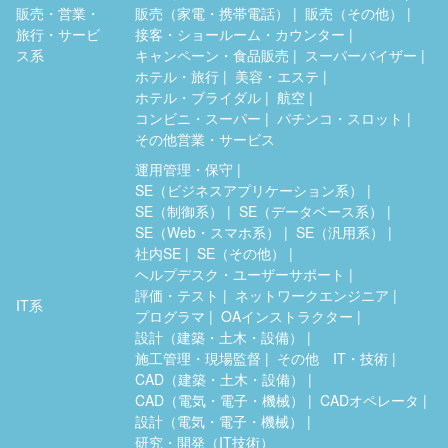
販売・営業・
販売（家電・携帯電話）
販売（その他）
旅行・サービ
接客・ショールーム・カウンター
ス系
キャンペーン・食品販売
スーパーバイザー
ホテル・旅行
美容・エステ
ホテル・ブライダル
航空
コンビニ・スーパー
パチンコ・スロット
その他営業・サービス
運用管理・保守
SE（ビジネスアプリケーション系）
SE（制御系）
SE（データベース系）
SE（Web・スマホ系）
SE（汎用系）
社内SE
SE（その他）
ヘルプデスク・ユーザーサポート
評価・テスト
ネットワークエンジニア
IT系
プログラマ
OAインストラクター
設計（建築・土木・設備）
施工管理・現場監督
その他 IT・技術
CAD（建築・土木・設備）
CAD（電気・電子・機械）
CADオペレータ
設計（電気・電子・機械）
研究・開発（IT技術）