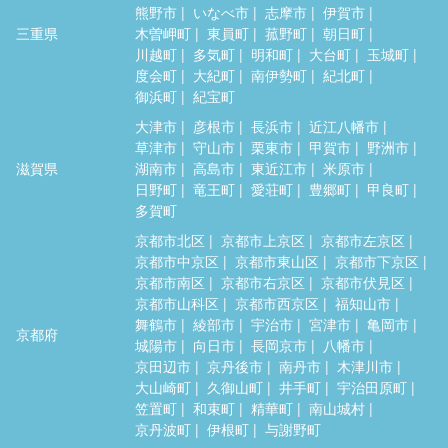
熊野市
いなべ市
志摩市
伊賀市
三重県
木曽岬町
東員町
菰野町
朝日町
川越町
多気町
明和町
大台町
玉城町
度会町
大紀町
南伊勢町
紀北町
御浜町
紀宝町
大津市
彦根市
長浜市
近江八幡市
草津市
守山市
栗東市
甲賀市
野洲市
滋賀県
湖南市
高島市
東近江市
米原市
日野町
竜王町
愛荘町
豊郷町
甲良町
多賀町
京都市北区
京都市上京区
京都市左京区
京都市中京区
京都市東山区
京都市下京区
京都市南区
京都市右京区
京都市伏見区
京都市山科区
京都市西京区
福知山市
舞鶴市
綾部市
宇治市
宮津市
亀岡市
京都府
城陽市
向日市
長岡京市
八幡市
京田辺市
京丹後市
南丹市
木津川市
大山崎町
久御山町
井手町
宇治田原町
笠置町
和束町
精華町
南山城村
京丹波町
伊根町
与謝野町