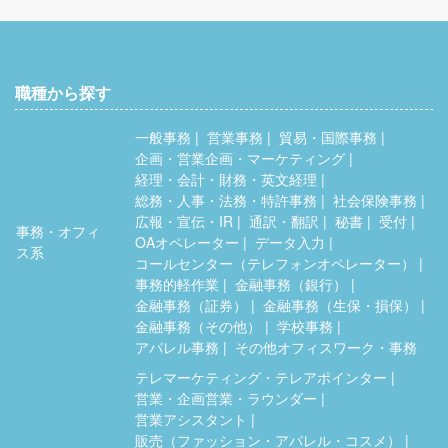
職種から探す
一般事務
営業事務
貿易・国際事務
企画・営業企画・マーケティング
経理・会計・財務・英文経理
総務・人事・法務・特許事務
社会保険事務
広報・宣伝・IR
通訳・翻訳
秘書
受付
事務・オフィ
OAオペレーター
データ入力
ス系
コールセンター（テレフォンオペレーター）
事務的軽作業
金融事務（銀行）
金融事務（証券）
金融事務（生保・損保）
金融事務（その他）
学校事務
アパレル事務
その他オフィスワーク・事務
テレマーケティング・テレアポインター
営業・企画営業・ラウンダー
営業アシスタント
販売（ファッション・アパレル・コスメ）