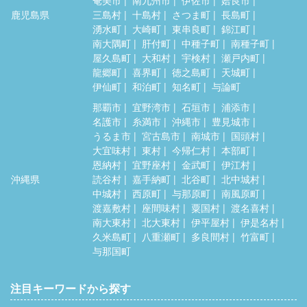
奄美市
南九州市
伊佐市
姶良市
鹿児島県
三島村
十島村
さつま町
長島町
湧水町
大崎町
東串良町
錦江町
南大隅町
肝付町
中種子町
南種子町
屋久島町
大和村
宇検村
瀬戸内町
龍郷町
喜界町
徳之島町
天城町
伊仙町
和泊町
知名町
与論町
那覇市
宜野湾市
石垣市
浦添市
名護市
糸満市
沖縄市
豊見城市
うるま市
宮古島市
南城市
国頭村
大宜味村
東村
今帰仁村
本部町
恩納村
宜野座村
金武町
伊江村
沖縄県
読谷村
嘉手納町
北谷町
北中城村
中城村
西原町
与那原町
南風原町
渡嘉敷村
座間味村
粟国村
渡名喜村
南大東村
北大東村
伊平屋村
伊是名村
久米島町
八重瀬町
多良間村
竹富町
与那国町
注目キーワードから探す