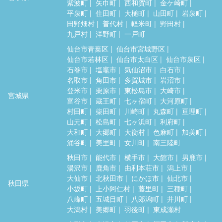
紫波町
矢巾町
西和賀町
金ケ崎町
平泉町
住田町
大槌町
山田町
岩泉町
田野畑村
普代村
軽米町
野田村
九戸村
洋野町
一戸町
仙台市青葉区
仙台市宮城野区
仙台市若林区
仙台市太白区
仙台市泉区
石巻市
塩竈市
気仙沼市
白石市
名取市
角田市
多賀城市
岩沼市
登米市
栗原市
東松島市
大崎市
宮城県
富谷市
蔵王町
七ヶ宿町
大河原町
村田町
柴田町
川崎町
丸森町
亘理町
山元町
松島町
七ヶ浜町
利府町
大和町
大郷町
大衡村
色麻町
加美町
涌谷町
美里町
女川町
南三陸町
秋田市
能代市
横手市
大館市
男鹿市
湯沢市
鹿角市
由利本荘市
潟上市
大仙市
北秋田市
にかほ市
仙北市
秋田県
小坂町
上小阿仁村
藤里町
三種町
八峰町
五城目町
八郎潟町
井川町
大潟村
美郷町
羽後町
東成瀬村