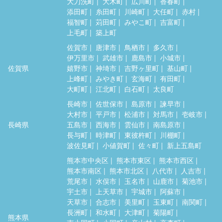
大刀洗町
大木町
広川町
香春町
添田町
糸田町
川崎町
大任町
赤村
福智町
苅田町
みやこ町
吉富町
上毛町
築上町
佐賀市
唐津市
鳥栖市
多久市
伊万里市
武雄市
鹿島市
小城市
佐賀県
嬉野市
神埼市
吉野ヶ里町
基山町
上峰町
みやき町
玄海町
有田町
大町町
江北町
白石町
太良町
長崎市
佐世保市
島原市
諫早市
大村市
平戸市
松浦市
対馬市
壱岐市
長崎県
五島市
西海市
雲仙市
南島原市
長与町
時津町
東彼杵町
川棚町
波佐見町
小値賀町
佐々町
新上五島町
熊本市中央区
熊本市東区
熊本市西区
熊本市南区
熊本市北区
八代市
人吉市
荒尾市
水俣市
玉名市
山鹿市
菊池市
宇土市
上天草市
宇城市
阿蘇市
天草市
合志市
美里町
玉東町
南関町
長洲町
和水町
大津町
菊陽町
熊本県