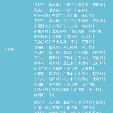
長野市
松本市
上田市
岡谷市
飯田市
諏訪市
須坂市
小諸市
伊那市
駒ヶ根市
中野市
大町市
飯山市
茅野市
塩尻市
佐久市
千曲市
東御市
安曇野市
小海町
川上村
南牧村
南相木村
北相木村
佐久穂町
軽井沢町
御代田町
立科町
青木村
長和町
下諏訪町
富士見町
原村
辰野町
箕輪町
飯島町
南箕輪村
中川村
長野県
宮田村
松川町
高森町
阿南町
阿智村
平谷村
根羽村
下條村
売木村
天龍村
泰阜村
喬木村
豊丘村
大鹿村
上松町
南木曽町
木祖村
王滝村
大桑村
木曽町
麻績村
生坂村
山形村
朝日村
筑北村
池田町
松川村
白馬村
小谷村
坂城町
小布施町
高山村
山ノ内町
木島平村
野沢温泉村
信濃町
小川村
飯綱町
栄村
岐阜市
大垣市
高山市
多治見市
関市
中津川市
美濃市
瑞浪市
羽島市
恵那市
美濃加茂市
土岐市
各務原市