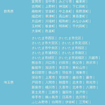
富岡市
安中市
みどり市
榛東村
吉岡町
上野村
神流町
下仁田町
群馬県
南牧村
甘楽町
中之条町
長野原町
嬬恋村
草津町
高山村
東吾妻町
片品村
川場村
昭和村
みなかみ町
玉村町
板倉町
明和町
千代田町
大泉町
邑楽町
さいたま市西区
さいたま市北区
さいたま市大宮区
さいたま市見沼区
さいたま市中央区
さいたま市桜区
さいたま市浦和区
さいたま市南区
さいたま市緑区
さいたま市岩槻区
川越市
熊谷市
川口市
行田市
秩父市
所沢市
飯能市
加須市
本庄市
東松山市
春日部市
狭山市
羽生市
鴻巣市
深谷市
上尾市
草加市
越谷市
蕨市
埼玉県
戸田市
入間市
朝霞市
志木市
和光市
新座市
桶川市
久喜市
北本市
八潮市
富士見市
三郷市
蓮田市
坂戸市
幸手市
鶴ヶ島市
日高市
吉川市
ふじみ野市
白岡市
伊奈町
三芳町