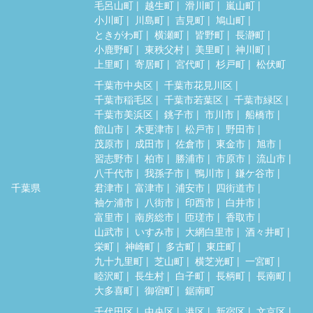
毛呂山町
越生町
滑川町
嵐山町
小川町
川島町
吉見町
鳩山町
ときがわ町
横瀬町
皆野町
長瀞町
小鹿野町
東秩父村
美里町
神川町
上里町
寄居町
宮代町
杉戸町
松伏町
千葉市中央区
千葉市花見川区
千葉市稲毛区
千葉市若葉区
千葉市緑区
千葉市美浜区
銚子市
市川市
船橋市
館山市
木更津市
松戸市
野田市
茂原市
成田市
佐倉市
東金市
旭市
習志野市
柏市
勝浦市
市原市
流山市
八千代市
我孫子市
鴨川市
鎌ケ谷市
千葉県
君津市
富津市
浦安市
四街道市
袖ケ浦市
八街市
印西市
白井市
富里市
南房総市
匝瑳市
香取市
山武市
いすみ市
大網白里市
酒々井町
栄町
神崎町
多古町
東庄町
九十九里町
芝山町
横芝光町
一宮町
睦沢町
長生村
白子町
長柄町
長南町
大多喜町
御宿町
鋸南町
千代田区
中央区
港区
新宿区
文京区