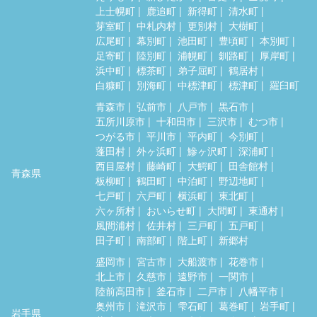
上士幌町
鹿追町
新得町
清水町
芽室町
中札内村
更別村
大樹町
広尾町
幕別町
池田町
豊頃町
本別町
足寄町
陸別町
浦幌町
釧路町
厚岸町
浜中町
標茶町
弟子屈町
鶴居村
白糠町
別海町
中標津町
標津町
羅臼町
青森市
弘前市
八戸市
黒石市
五所川原市
十和田市
三沢市
むつ市
つがる市
平川市
平内町
今別町
蓬田村
外ヶ浜町
鰺ヶ沢町
深浦町
西目屋村
藤崎町
大鰐町
田舎館村
青森県
板柳町
鶴田町
中泊町
野辺地町
七戸町
六戸町
横浜町
東北町
六ヶ所村
おいらせ町
大間町
東通村
風間浦村
佐井村
三戸町
五戸町
田子町
南部町
階上町
新郷村
盛岡市
宮古市
大船渡市
花巻市
北上市
久慈市
遠野市
一関市
陸前高田市
釜石市
二戸市
八幡平市
奥州市
滝沢市
雫石町
葛巻町
岩手町
岩手県