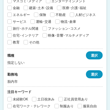
マスコミ･メディア
エンターテインメント
金融
建築･土木･設備
医療･介護･福祉
エネルギー
保険
不動産
人材ビジネス
サービス
運輸･交通
物流･倉庫
旅行･ホテル関連
ファッション･コスメ
住宅･インテリア
映像･音響･マルチメディア
教育
その他
職種
選択
指定しない
勤務地
選択
胎内市
注目キーワード
未経験OK
土日祝休み
正社員登用あり
在宅ワーク・テレワーク
制服あり
服装自由