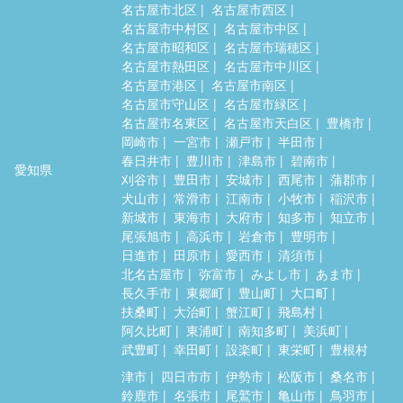
名古屋市北区
名古屋市西区
名古屋市中村区
名古屋市中区
名古屋市昭和区
名古屋市瑞穂区
名古屋市熱田区
名古屋市中川区
名古屋市港区
名古屋市南区
名古屋市守山区
名古屋市緑区
名古屋市名東区
名古屋市天白区
豊橋市
岡崎市
一宮市
瀬戸市
半田市
春日井市
豊川市
津島市
碧南市
愛知県
刈谷市
豊田市
安城市
西尾市
蒲郡市
犬山市
常滑市
江南市
小牧市
稲沢市
新城市
東海市
大府市
知多市
知立市
尾張旭市
高浜市
岩倉市
豊明市
日進市
田原市
愛西市
清須市
北名古屋市
弥富市
みよし市
あま市
長久手市
東郷町
豊山町
大口町
扶桑町
大治町
蟹江町
飛島村
阿久比町
東浦町
南知多町
美浜町
武豊町
幸田町
設楽町
東栄町
豊根村
津市
四日市市
伊勢市
松阪市
桑名市
鈴鹿市
名張市
尾鷲市
亀山市
鳥羽市