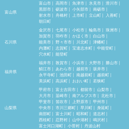
富山市
高岡市
魚津市
氷見市
滑川市
黒部市
砺波市
小矢部市
南砺市
富山県
射水市
舟橋村
上市町
立山町
入善町
朝日町
金沢市
七尾市
小松市
輪島市
珠洲市
加賀市
羽咋市
かほく市
白山市
石川県
能美市
野々市市
川北町
津幡町
内灘町
志賀町
宝達志水町
中能登町
穴水町
能登町
福井市
敦賀市
小浜市
大野市
勝山市
鯖江市
あわら市
越前市
坂井市
福井県
永平寺町
池田町
南越前町
越前町
美浜町
高浜町
おおい町
若狭町
甲府市
富士吉田市
都留市
山梨市
大月市
韮崎市
南アルプス市
北杜市
甲斐市
笛吹市
上野原市
甲州市
山梨県
中央市
市川三郷町
早川町
身延町
南部町
富士川町
昭和町
道志村
西桂町
忍野村
山中湖村
鳴沢村
富士河口湖町
小菅村
丹波山村