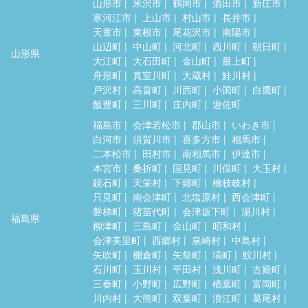
山形市
米沢市
鶴岡市
酒田市
新庄市
寒河江市
上山市
村山市
長井市
天童市
東根市
尾花沢市
南陽市
山辺町
中山町
河北町
西川町
朝日町
山形県
大江町
大石田町
金山町
最上町
舟形町
真室川町
大蔵村
鮭川村
戸沢村
高畠町
川西町
小国町
白鷹町
飯豊町
三川町
庄内町
遊佐町
福島市
会津若松市
郡山市
いわき市
白河市
須賀川市
喜多方市
相馬市
二本松市
田村市
南相馬市
伊達市
本宮市
桑折町
国見町
川俣町
大玉村
鏡石町
天栄村
下郷町
檜枝岐村
只見町
南会津町
北塩原村
西会津町
磐梯町
猪苗代町
会津坂下町
湯川村
福島県
柳津町
三島町
金山町
昭和村
会津美里町
西郷村
泉崎村
中島村
矢吹町
棚倉町
矢祭町
塙町
鮫川村
石川町
玉川村
平田村
浅川町
古殿町
三春町
小野町
広野町
楢葉町
富岡町
川内村
大熊町
双葉町
浪江町
葛尾村