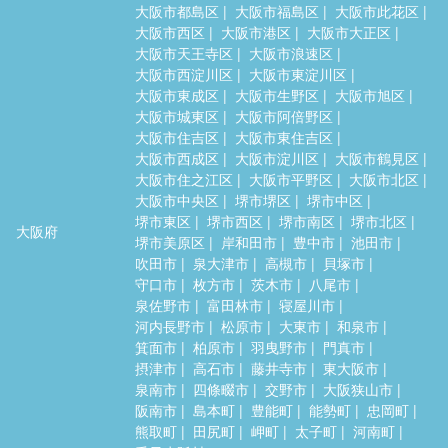
大阪市都島区
大阪市福島区
大阪市此花区
大阪市西区
大阪市港区
大阪市大正区
大阪市天王寺区
大阪市浪速区
大阪市西淀川区
大阪市東淀川区
大阪市東成区
大阪市生野区
大阪市旭区
大阪市城東区
大阪市阿倍野区
大阪市住吉区
大阪市東住吉区
大阪市西成区
大阪市淀川区
大阪市鶴見区
大阪市住之江区
大阪市平野区
大阪市北区
大阪市中央区
堺市堺区
堺市中区
堺市東区
堺市西区
堺市南区
堺市北区
大阪府
堺市美原区
岸和田市
豊中市
池田市
吹田市
泉大津市
高槻市
貝塚市
守口市
枚方市
茨木市
八尾市
泉佐野市
富田林市
寝屋川市
河内長野市
松原市
大東市
和泉市
箕面市
柏原市
羽曳野市
門真市
摂津市
高石市
藤井寺市
東大阪市
泉南市
四條畷市
交野市
大阪狭山市
阪南市
島本町
豊能町
能勢町
忠岡町
熊取町
田尻町
岬町
太子町
河南町