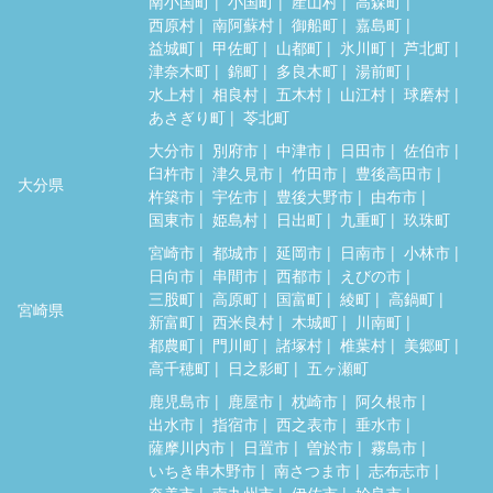
南小国町
小国町
産山村
高森町
西原村
南阿蘇村
御船町
嘉島町
益城町
甲佐町
山都町
氷川町
芦北町
津奈木町
錦町
多良木町
湯前町
水上村
相良村
五木村
山江村
球磨村
あさぎり町
苓北町
大分市
別府市
中津市
日田市
佐伯市
臼杵市
津久見市
竹田市
豊後高田市
大分県
杵築市
宇佐市
豊後大野市
由布市
国東市
姫島村
日出町
九重町
玖珠町
宮崎市
都城市
延岡市
日南市
小林市
日向市
串間市
西都市
えびの市
三股町
高原町
国富町
綾町
高鍋町
宮崎県
新富町
西米良村
木城町
川南町
都農町
門川町
諸塚村
椎葉村
美郷町
高千穂町
日之影町
五ヶ瀬町
鹿児島市
鹿屋市
枕崎市
阿久根市
出水市
指宿市
西之表市
垂水市
薩摩川内市
日置市
曽於市
霧島市
いちき串木野市
南さつま市
志布志市