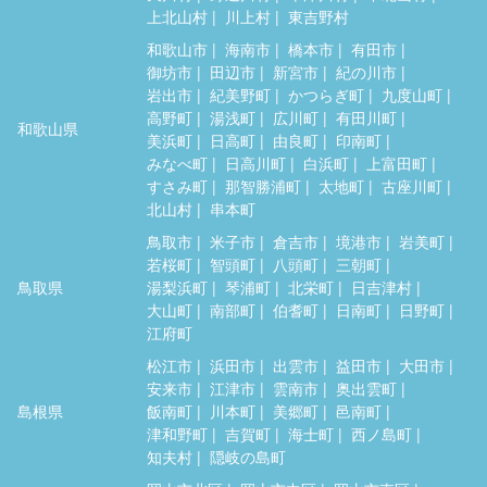
上北山村
川上村
東吉野村
和歌山市
海南市
橋本市
有田市
御坊市
田辺市
新宮市
紀の川市
岩出市
紀美野町
かつらぎ町
九度山町
高野町
湯浅町
広川町
有田川町
和歌山県
美浜町
日高町
由良町
印南町
みなべ町
日高川町
白浜町
上富田町
すさみ町
那智勝浦町
太地町
古座川町
北山村
串本町
鳥取市
米子市
倉吉市
境港市
岩美町
若桜町
智頭町
八頭町
三朝町
鳥取県
湯梨浜町
琴浦町
北栄町
日吉津村
大山町
南部町
伯耆町
日南町
日野町
江府町
松江市
浜田市
出雲市
益田市
大田市
安来市
江津市
雲南市
奥出雲町
島根県
飯南町
川本町
美郷町
邑南町
津和野町
吉賀町
海士町
西ノ島町
知夫村
隠岐の島町