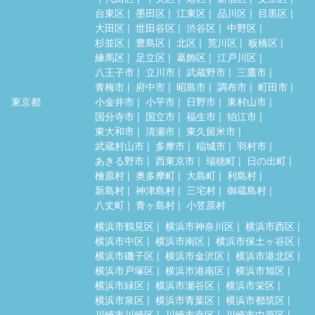
台東区
墨田区
江東区
品川区
目黒区
大田区
世田谷区
渋谷区
中野区
杉並区
豊島区
北区
荒川区
板橋区
練馬区
足立区
葛飾区
江戸川区
八王子市
立川市
武蔵野市
三鷹市
青梅市
府中市
昭島市
調布市
町田市
東京都
小金井市
小平市
日野市
東村山市
国分寺市
国立市
福生市
狛江市
東大和市
清瀬市
東久留米市
武蔵村山市
多摩市
稲城市
羽村市
あきる野市
西東京市
瑞穂町
日の出町
檜原村
奥多摩町
大島町
利島村
新島村
神津島村
三宅村
御蔵島村
八丈町
青ヶ島村
小笠原村
横浜市鶴見区
横浜市神奈川区
横浜市西区
横浜市中区
横浜市南区
横浜市保土ヶ谷区
横浜市磯子区
横浜市金沢区
横浜市港北区
横浜市戸塚区
横浜市港南区
横浜市旭区
横浜市緑区
横浜市瀬谷区
横浜市栄区
横浜市泉区
横浜市青葉区
横浜市都筑区
川崎市川崎区
川崎市幸区
川崎市中原区