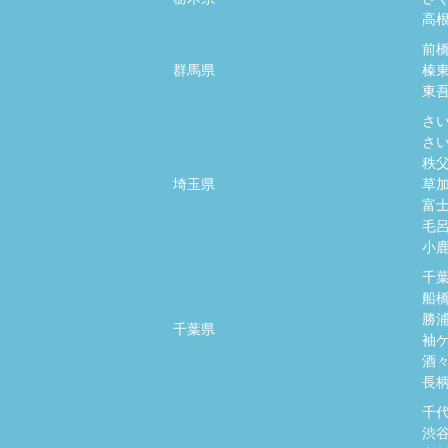
高
前
群馬県
榛
東
さ
さ
秩
埼玉県
草
富
毛
小
千
船
勝
千葉県
袖
酒
長
千
渋