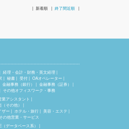
|
新着順
|
終了間近順
|
経理・会計・財務・英文経理
訳
秘書
受付
OAオペレーター
金融事務（銀行）
金融事務（証券）
その他オフィスワーク・事務
営業アシスタント
売（その他）
イザー
ホテル・旅行
美容・エステ
その他営業・サービス
SE（データベース系）