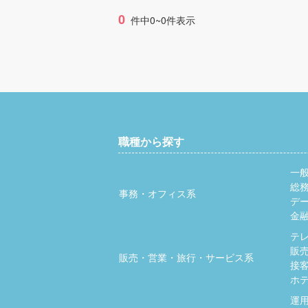
0
件中0~0件表示
職種から探す
一
総
事務・オフィス系
デ
金
テ
販
販売・営業・旅行・サービス系
接
ホ
運