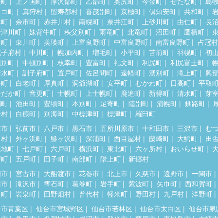
差町
上ノ国町
厚沢部町
乙部町
奥尻町
今金町
せたな町
島
セコ町
真狩村
留寿都村
喜茂別町
京極町
倶知安町
共和町
木町
余市町
赤井川村
南幌町
奈井江町
上砂川町
由仁町
長
十津川町
妹背牛町
秩父別町
雨竜町
北竜町
沼田町
鷹栖町
川町
東川町
美瑛町
上富良野町
中富良野町
南富良野町
占冠村
威子府村
中川町
幌加内町
増毛町
小平町
苫前町
羽幌町
初
頓別町
中頓別町
枝幸町
豊富町
礼文町
利尻町
利尻富士町
清水町
訓子府町
置戸町
佐呂間町
遠軽町
湧別町
滝上町
興
瞥町
白老町
厚真町
洞爺湖町
安平町
むかわ町
日高町
平取
ひだか町
音更町
士幌町
上士幌町
鹿追町
新得町
清水町
芽
別町
池田町
豊頃町
本別町
足寄町
陸別町
浦幌町
釧路町
居村
白糠町
別海町
中標津町
標津町
羅臼町
森市
弘前市
八戸市
黒石市
五所川原市
十和田市
三沢市
む
田村
外ヶ浜町
鰺ヶ沢町
深浦町
西目屋村
藤崎町
大鰐町
田
辺地町
七戸町
六戸町
横浜町
東北町
六ヶ所村
おいらせ町
戸町
五戸町
田子町
南部町
階上町
新郷村
岡市
宮古市
大船渡市
花巻市
北上市
久慈市
遠野市
一関市
州市
滝沢市
雫石町
葛巻町
岩手町
紫波町
矢巾町
西和賀町
田町
岩泉町
田野畑村
普代村
軽米町
野田村
九戸村
洋野町
台市青葉区
仙台市宮城野区
仙台市若林区
仙台市太白区
仙台市泉