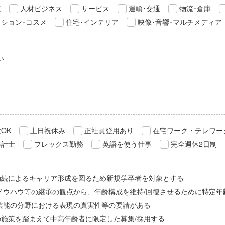
産
人材ビジネス
サービス
運輸･交通
物流･倉庫
ション･コスメ
住宅･インテリア
映像･音響･マルチメディア
い
OK
土日祝休み
正社員登用あり
在宅ワーク・テレワー
会計士
フレックス勤務
英語を使う仕事
完全週休2日制
勤続によるキャリア形成を図るため新規学卒者を対象とする
/ノウハウ等の継承の観点から、年齢構成を維持/回復させるために特定年
/芸能の分野における表現の真実性等の要請がある
の施策を踏まえて中高年齢者に限定した募集/採用する