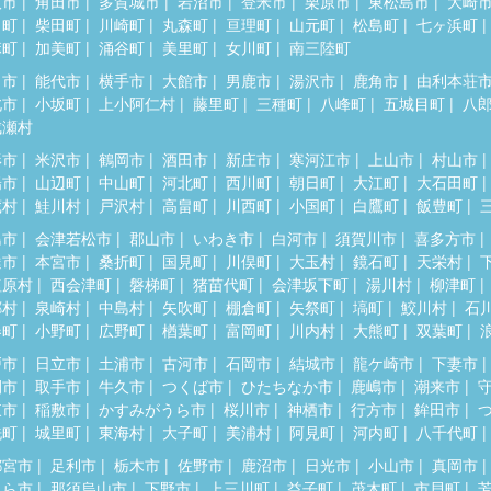
取市
角田市
多賀城市
岩沼市
登米市
栗原市
東松島市
大崎
田町
柴田町
川崎町
丸森町
亘理町
山元町
松島町
七ヶ浜町
麻町
加美町
涌谷町
美里町
女川町
南三陸町
田市
能代市
横手市
大館市
男鹿市
湯沢市
鹿角市
由利本荘
北市
小坂町
上小阿仁村
藤里町
三種町
八峰町
五城目町
八
成瀬村
形市
米沢市
鶴岡市
酒田市
新庄市
寒河江市
上山市
村山市
陽市
山辺町
中山町
河北町
西川町
朝日町
大江町
大石田町
蔵村
鮭川村
戸沢村
高畠町
川西町
小国町
白鷹町
飯豊町
島市
会津若松市
郡山市
いわき市
白河市
須賀川市
喜多方市
達市
本宮市
桑折町
国見町
川俣町
大玉村
鏡石町
天栄村
塩原村
西会津町
磐梯町
猪苗代町
会津坂下町
湯川村
柳津町
郷村
泉崎村
中島村
矢吹町
棚倉町
矢祭町
塙町
鮫川村
石
春町
小野町
広野町
楢葉町
富岡町
川内村
大熊町
双葉町
戸市
日立市
土浦市
古河市
石岡市
結城市
龍ケ崎市
下妻市
間市
取手市
牛久市
つくば市
ひたちなか市
鹿嶋市
潮来市
東市
稲敷市
かすみがうら市
桜川市
神栖市
行方市
鉾田市
洗町
城里町
東海村
大子町
美浦村
阿見町
河内町
八千代町
都宮市
足利市
栃木市
佐野市
鹿沼市
日光市
小山市
真岡市
くら市
那須烏山市
下野市
上三川町
益子町
茂木町
市貝町