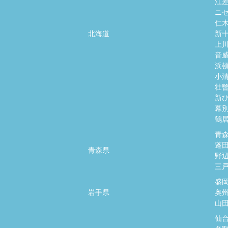
江
ニ
仁
北海道
新
上
音
浜
小
壮
新
幕
鶴
青
蓬
青森県
野
三
盛
岩手県
奥
山
仙