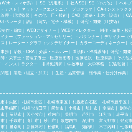
（Web・スマホ系）
SE（汎用系）
社内SE
SE（その他）
ヘルプ
価・テスト
ネットワークエンジニア
プログラマ
OAインストラク
工管理・現場監督
その他 IT・技術
CAD（建築・土木・設備）
C
Dオペレータ
設計（電気・電子・機械）
研究・開発（IT技術）
B制作・編集
WEBデザイナー
WEBディレクター
制作・編集・校
ザイナー（ファッション・アクセサリー）・パタンナー
デザイナー（
ラストレーター・グラフィックデザイナー
カラーコーディネーター
療事務
治験・CRA
介護・ヘルパー
看護師・准看護師
研究・開発
剤師・栄養士・管理栄養士・医療技術者
医療通訳・医療翻訳
その他
師・インストラクター・非常勤講師
学校事務・大学事務
試験監督
流関連
製造（組立・加工）
生産・品質管理
軽作業・仕分け作業
幌市中央区
札幌市北区
札幌市東区
札幌市白石区
札幌市豊平区
幌市手稲区
札幌市清田区
函館市
小樽市
旭川市
室蘭市
釧路市
走市
留萌市
苫小牧市
稚内市
美唄市
芦別市
江別市
赤平市
室市
千歳市
滝川市
砂川市
歌志内市
深川市
富良野市
登別
斗市
当別町
新篠津村
松前町
福島町
知内町
木古内町
七飯