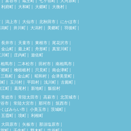
市
富谷市
蔵王町
七ヶ宿町
大河原町
利府町
大和町
大郷町
大衡村
市
潟上市
大仙市
北秋田市
にかほ市
郎潟町
井川町
大潟村
美郷町
羽後町
長井市
天童市
東根市
尾花沢市
金山町
最上町
舟形町
真室川町
三川町
庄内町
遊佐町
相馬市
二本松市
田村市
南相馬市
下郷町
檜枝岐村
只見町
南会津町
三島町
金山町
昭和村
会津美里町
川町
玉川村
平田村
浅川町
古殿町
浪江町
葛尾村
新地町
飯舘村
常総市
常陸太田市
高萩市
北茨城市
守谷市
常陸大宮市
那珂市
筑西市
つくばみらい市
小美玉市
茨城町
五霞町
境町
利根町
大田原市
矢板市
那須塩原市
芳賀町
壬生町
野木町
塩谷町