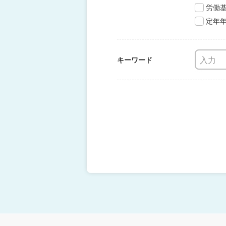
労働
定年
キーワード