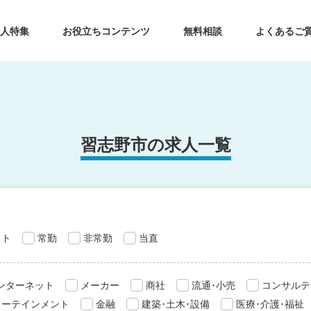
求人特集
お役立ちコンテンツ
無料相談
よくあるご
習志野市の求人一覧
ット
常勤
非常勤
当直
インターネット
メーカー
商社
流通･小売
コンサルテ
ターテインメント
金融
建築･土木･設備
医療･介護･福祉