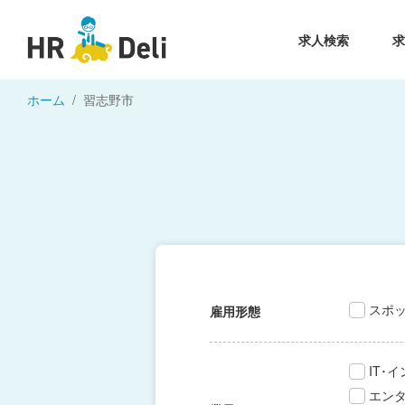
求人検索
ホーム
習志野市
スポ
雇用形態
IT･
エン