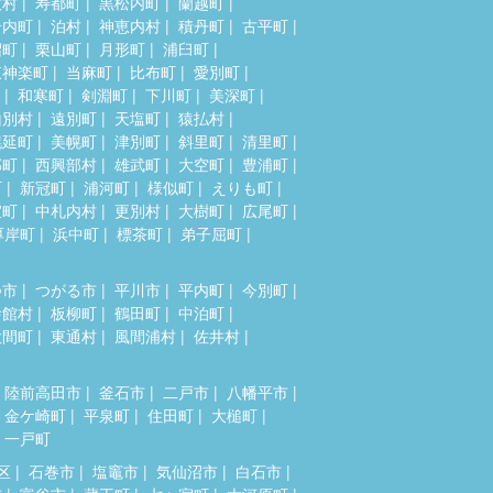
牧村
寿都町
黒松内町
蘭越町
岩内町
泊村
神恵内村
積丹町
古平町
沼町
栗山町
月形町
浦臼町
東神楽町
当麻町
比布町
愛別町
和寒町
剣淵町
下川町
美深町
山別村
遠別町
天塩町
猿払村
幌延町
美幌町
津別町
斜里町
清里町
部町
西興部村
雄武町
大空町
豊浦町
町
新冠町
浦河町
様似町
えりも町
室町
中札内村
更別村
大樹町
広尾町
厚岸町
浜中町
標茶町
弟子屈町
つ市
つがる市
平川市
平内町
今別町
舎館村
板柳町
鶴田町
中泊町
大間町
東通村
風間浦村
佐井村
陸前高田市
釜石市
二戸市
八幡平市
金ケ崎町
平泉町
住田町
大槌町
一戸町
区
石巻市
塩竈市
気仙沼市
白石市