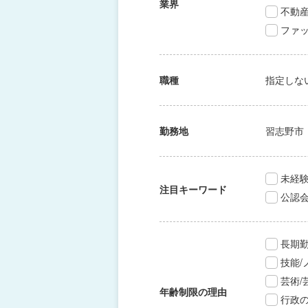
業界
不動
ファッ
職種
指定しな
勤務地
習志野市
未経験
注目キーワード
公認
長期
技能
芸術
年齢制限の理由
行政