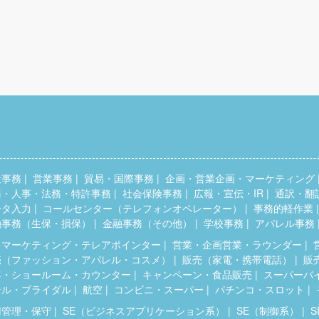
般事務
営業事務
貿易・国際事務
企画・営業企画・マーケティング
務・人事・法務・特許事務
社会保険事務
広報・宣伝・IR
通訳・翻
ータ入力
コールセンター（テレフォンオペレーター）
事務的軽作業
融事務（生保・損保）
金融事務（その他）
学校事務
アパレル事務
レマーケティング・テレアポインター
営業・企画営業・ラウンダー
売（ファッション・アパレル・コスメ）
販売（家電・携帯電話）
販
客・ショールーム・カウンター
キャンペーン・食品販売
スーパーバ
テル・ブライダル
航空
コンビニ・スーパー
パチンコ・スロット
用管理・保守
SE（ビジネスアプリケーション系）
SE（制御系）