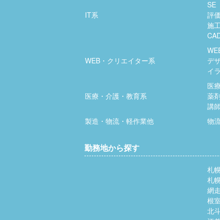
SE
IT系
評
施
CA
WE
WEB・クリエイター系
デ
イ
医
医療・介護・教育系
薬
講
製造・物流・軽作業他
物
勤務地から探す
札
札
網
根
北