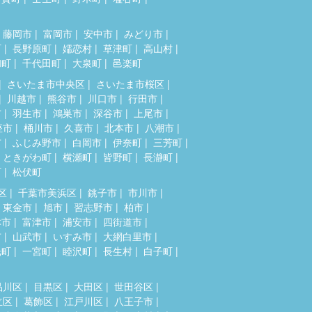
藤岡市
富岡市
安中市
みどり市
町
長野原町
嬬恋村
草津町
高山村
和町
千代田町
大泉町
邑楽町
さいたま市中央区
さいたま市桜区
川越市
熊谷市
川口市
行田市
市
羽生市
鴻巣市
深谷市
上尾市
座市
桶川市
久喜市
北本市
八潮市
市
ふじみ野市
白岡市
伊奈町
三芳町
ときがわ町
横瀬町
皆野町
長瀞町
町
松伏町
区
千葉市美浜区
銚子市
市川市
東金市
旭市
習志野市
柏市
津市
富津市
浦安市
四街道市
市
山武市
いすみ市
大網白里市
光町
一宮町
睦沢町
長生村
白子町
品川区
目黒区
大田区
世田谷区
立区
葛飾区
江戸川区
八王子市