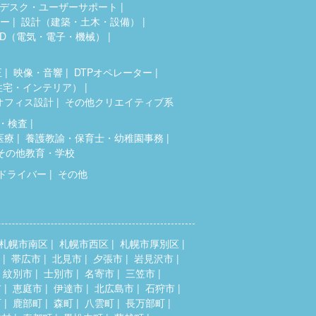
デスク・ユーザーサポート
ター
設計（建築・土木・設備）
AD（電気・電子・機械）
正
映像・音響
DTPオペレーター
住宅・インテリア）
オフィス設計
その他クリエイティブ系
・検査
医療
養護教諭・保育士・幼稚園事務
その他教育・学校
ドライバー
その他
札幌市南区
札幌市西区
札幌市厚別区
帯広市
北見市
夕張市
岩見沢市
紋別市
士別市
名寄市
三笠市
市
恵庭市
伊達市
北広島市
石狩市
町
鹿部町
森町
八雲町
長万部町