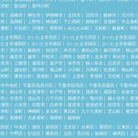
根沢町
那須町
那珂川町
橋市
高崎市
桐生市
伊勢崎市
太田市
沼田市
館林市
渋川市
東村
吉岡町
上野村
神流町
下仁田町
南牧村
甘楽町
中之条
吾妻町
片品村
川場村
昭和村
みなかみ町
玉村町
板倉町
明
いたま市西区
さいたま市北区
さいたま市大宮区
さいたま市見沼区
いたま市浦和区
さいたま市南区
さいたま市緑区
さいたま市岩槻区
父市
所沢市
飯能市
加須市
本庄市
東松山市
春日部市
狭山
加市
越谷市
蕨市
戸田市
入間市
朝霞市
志木市
和光市
新
士見市
三郷市
蓮田市
坂戸市
幸手市
鶴ヶ島市
日高市
吉川
呂山町
越生町
滑川町
嵐山町
小川町
川島町
吉見町
鳩山町
鹿野町
東秩父村
美里町
神川町
上里町
寄居町
宮代町
杉戸
葉市中央区
千葉市花見川区
千葉市稲毛区
千葉市若葉区
千葉市緑
橋市
館山市
木更津市
松戸市
野田市
茂原市
成田市
佐倉市
浦市
市原市
流山市
八千代市
我孫子市
鴨川市
鎌ケ谷市
君
ケ浦市
八街市
印西市
白井市
富里市
南房総市
匝瑳市
香取
々井町
栄町
神崎町
多古町
東庄町
九十九里町
芝山町
横芝
柄町
長南町
大多喜町
御宿町
鋸南町
代田区
中央区
港区
新宿区
文京区
台東区
墨田区
江東区
谷区
中野区
杉並区
豊島区
北区
荒川区
板橋区
練馬区
足