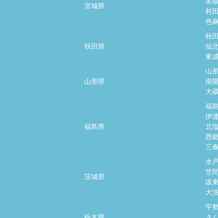
名
宮城県
村
色
秋
秋田県
仙
東
山
山形県
南
大
福
伊
福島県
北
西
三
水
笠
茨城県
坂
大
宇
栃木県
さ