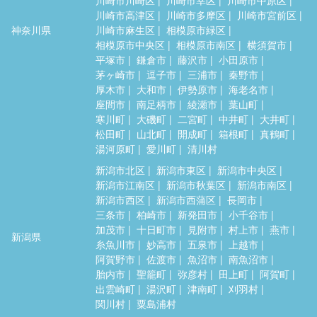
川崎市高津区
川崎市多摩区
川崎市宮前区
神奈川県
川崎市麻生区
相模原市緑区
相模原市中央区
相模原市南区
横須賀市
平塚市
鎌倉市
藤沢市
小田原市
茅ヶ崎市
逗子市
三浦市
秦野市
厚木市
大和市
伊勢原市
海老名市
座間市
南足柄市
綾瀬市
葉山町
寒川町
大磯町
二宮町
中井町
大井町
松田町
山北町
開成町
箱根町
真鶴町
湯河原町
愛川町
清川村
新潟市北区
新潟市東区
新潟市中央区
新潟市江南区
新潟市秋葉区
新潟市南区
新潟市西区
新潟市西蒲区
長岡市
三条市
柏崎市
新発田市
小千谷市
加茂市
十日町市
見附市
村上市
燕市
新潟県
糸魚川市
妙高市
五泉市
上越市
阿賀野市
佐渡市
魚沼市
南魚沼市
胎内市
聖籠町
弥彦村
田上町
阿賀町
出雲崎町
湯沢町
津南町
刈羽村
関川村
粟島浦村