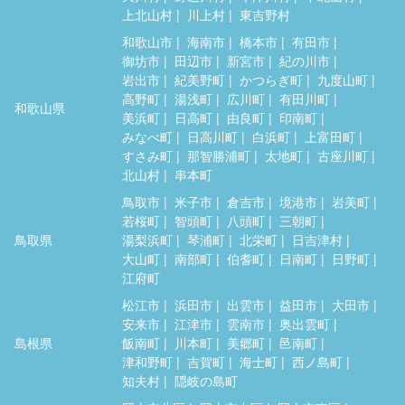
上北山村
川上村
東吉野村
和歌山市
海南市
橋本市
有田市
御坊市
田辺市
新宮市
紀の川市
岩出市
紀美野町
かつらぎ町
九度山町
高野町
湯浅町
広川町
有田川町
和歌山県
美浜町
日高町
由良町
印南町
みなべ町
日高川町
白浜町
上富田町
すさみ町
那智勝浦町
太地町
古座川町
北山村
串本町
鳥取市
米子市
倉吉市
境港市
岩美町
若桜町
智頭町
八頭町
三朝町
鳥取県
湯梨浜町
琴浦町
北栄町
日吉津村
大山町
南部町
伯耆町
日南町
日野町
江府町
松江市
浜田市
出雲市
益田市
大田市
安来市
江津市
雲南市
奥出雲町
島根県
飯南町
川本町
美郷町
邑南町
津和野町
吉賀町
海士町
西ノ島町
知夫村
隠岐の島町