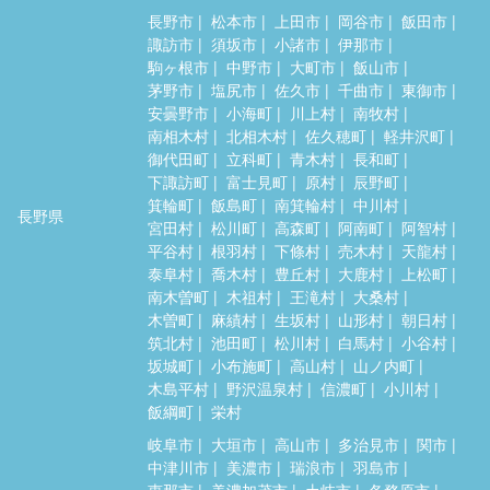
長野市
松本市
上田市
岡谷市
飯田市
諏訪市
須坂市
小諸市
伊那市
駒ヶ根市
中野市
大町市
飯山市
茅野市
塩尻市
佐久市
千曲市
東御市
安曇野市
小海町
川上村
南牧村
南相木村
北相木村
佐久穂町
軽井沢町
御代田町
立科町
青木村
長和町
下諏訪町
富士見町
原村
辰野町
箕輪町
飯島町
南箕輪村
中川村
長野県
宮田村
松川町
高森町
阿南町
阿智村
平谷村
根羽村
下條村
売木村
天龍村
泰阜村
喬木村
豊丘村
大鹿村
上松町
南木曽町
木祖村
王滝村
大桑村
木曽町
麻績村
生坂村
山形村
朝日村
筑北村
池田町
松川村
白馬村
小谷村
坂城町
小布施町
高山村
山ノ内町
木島平村
野沢温泉村
信濃町
小川村
飯綱町
栄村
岐阜市
大垣市
高山市
多治見市
関市
中津川市
美濃市
瑞浪市
羽島市
恵那市
美濃加茂市
土岐市
各務原市