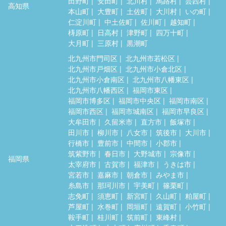
田野町
安田町
北川村
馬路村
芸西村
高知県
本山町
大豊町
土佐町
大川村
いの町
仁淀川町
中土佐町
佐川町
越知町
梼原町
日高村
津野町
四万十町
大月町
三原村
黒潮町
北九州市門司区
北九州市若松区
北九州市戸畑区
北九州市小倉北区
北九州市小倉南区
北九州市八幡東区
北九州市八幡西区
福岡市東区
福岡市博多区
福岡市中央区
福岡市南区
福岡市西区
福岡市城南区
福岡市早良区
大牟田市
久留米市
直方市
飯塚市
田川市
柳川市
八女市
筑後市
大川市
行橋市
豊前市
中間市
小郡市
筑紫野市
春日市
大野城市
宗像市
福岡県
太宰府市
古賀市
福津市
うきは市
宮若市
嘉麻市
朝倉市
みやま市
糸島市
那珂川市
宇美町
篠栗町
志免町
須恵町
新宮町
久山町
粕屋町
芦屋町
水巻町
岡垣町
遠賀町
小竹町
鞍手町
桂川町
筑前町
東峰村