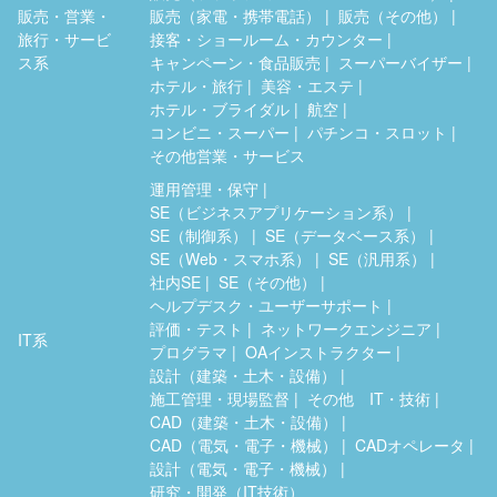
販売・営業・
販売（家電・携帯電話）
販売（その他）
旅行・サービ
接客・ショールーム・カウンター
ス系
キャンペーン・食品販売
スーパーバイザー
ホテル・旅行
美容・エステ
ホテル・ブライダル
航空
コンビニ・スーパー
パチンコ・スロット
その他営業・サービス
運用管理・保守
SE（ビジネスアプリケーション系）
SE（制御系）
SE（データベース系）
SE（Web・スマホ系）
SE（汎用系）
社内SE
SE（その他）
ヘルプデスク・ユーザーサポート
評価・テスト
ネットワークエンジニア
IT系
プログラマ
OAインストラクター
設計（建築・土木・設備）
施工管理・現場監督
その他 IT・技術
CAD（建築・土木・設備）
CAD（電気・電子・機械）
CADオペレータ
設計（電気・電子・機械）
研究・開発（IT技術）