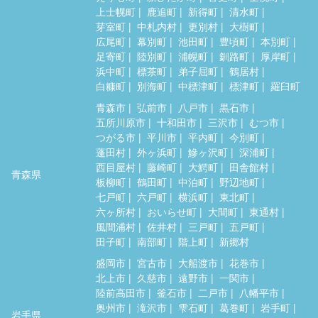
上士幌町
鹿追町
新得町
清水町
芽室町
中札内村
更別村
大樹町
広尾町
幕別町
池田町
豊頃町
本別町
足寄町
陸別町
浦幌町
釧路町
厚岸町
浜中町
標茶町
弟子屈町
鶴居村
白糠町
別海町
中標津町
標津町
羅臼町
青森市
弘前市
八戸市
黒石市
五所川原市
十和田市
三沢市
むつ市
つがる市
平川市
平内町
今別町
蓬田村
外ヶ浜町
鰺ヶ沢町
深浦町
西目屋村
藤崎町
大鰐町
田舎館村
青森県
板柳町
鶴田町
中泊町
野辺地町
七戸町
六戸町
横浜町
東北町
六ヶ所村
おいらせ町
大間町
東通村
風間浦村
佐井村
三戸町
五戸町
田子町
南部町
階上町
新郷村
盛岡市
宮古市
大船渡市
花巻市
北上市
久慈市
遠野市
一関市
陸前高田市
釜石市
二戸市
八幡平市
奥州市
滝沢市
雫石町
葛巻町
岩手町
岩手県