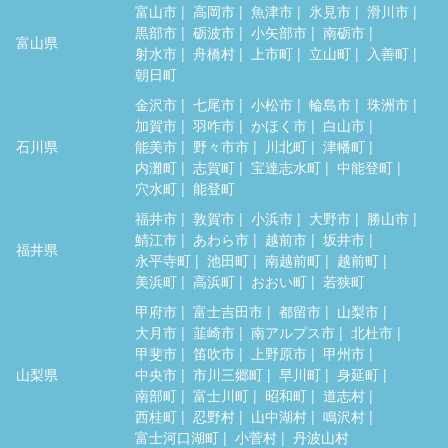
富山市
高岡市
魚津市
氷見市
滑川市
黒部市
砺波市
小矢部市
南砺市
富山県
射水市
舟橋村
上市町
立山町
入善町
朝日町
金沢市
七尾市
小松市
輪島市
珠洲市
加賀市
羽咋市
かほく市
白山市
石川県
能美市
野々市市
川北町
津幡町
内灘町
志賀町
宝達志水町
中能登町
穴水町
能登町
福井市
敦賀市
小浜市
大野市
勝山市
鯖江市
あわら市
越前市
坂井市
福井県
永平寺町
池田町
南越前町
越前町
美浜町
高浜町
おおい町
若狭町
甲府市
富士吉田市
都留市
山梨市
大月市
韮崎市
南アルプス市
北杜市
甲斐市
笛吹市
上野原市
甲州市
山梨県
中央市
市川三郷町
早川町
身延町
南部町
富士川町
昭和町
道志村
西桂町
忍野村
山中湖村
鳴沢村
富士河口湖町
小菅村
丹波山村