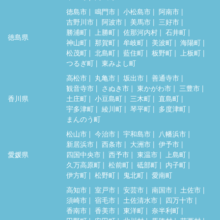
徳島市
鳴門市
小松島市
阿南市
吉野川市
阿波市
美馬市
三好市
勝浦町
上勝町
佐那河内村
石井町
徳島県
神山町
那賀町
牟岐町
美波町
海陽町
松茂町
北島町
藍住町
板野町
上板町
つるぎ町
東みよし町
高松市
丸亀市
坂出市
善通寺市
観音寺市
さぬき市
東かがわ市
三豊市
香川県
土庄町
小豆島町
三木町
直島町
宇多津町
綾川町
琴平町
多度津町
まんのう町
松山市
今治市
宇和島市
八幡浜市
新居浜市
西条市
大洲市
伊予市
愛媛県
四国中央市
西予市
東温市
上島町
久万高原町
松前町
砥部町
内子町
伊方町
松野町
鬼北町
愛南町
高知市
室戸市
安芸市
南国市
土佐市
須崎市
宿毛市
土佐清水市
四万十市
香南市
香美市
東洋町
奈半利町