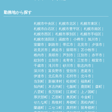
勤務地から探す
札幌市中央区
札幌市北区
札幌市東区
札幌市白石区
札幌市豊平区
札幌市南区
札幌市西区
札幌市厚別区
札幌市手稲区
札幌市清田区
函館市
小樽市
旭川市
室蘭市
釧路市
帯広市
北見市
夕張市
岩見沢市
網走市
留萌市
苫小牧市
稚内市
美唄市
芦別市
江別市
赤平市
紋別市
士別市
名寄市
三笠市
根室市
千歳市
滝川市
砂川市
歌志内市
深川市
富良野市
登別市
恵庭市
伊達市
北広島市
石狩市
北斗市
当別町
新篠津村
松前町
福島町
知内町
木古内町
七飯町
鹿部町
森町
八雲町
長万部町
江差町
上ノ国町
厚沢部町
乙部町
奥尻町
今金町
せたな町
島牧村
寿都町
黒松内町
蘭越町
ニセコ町
真狩村
留寿都村