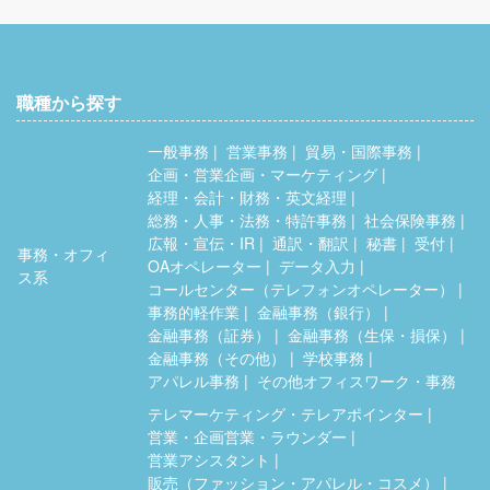
職種から探す
一般事務
営業事務
貿易・国際事務
企画・営業企画・マーケティング
経理・会計・財務・英文経理
総務・人事・法務・特許事務
社会保険事務
広報・宣伝・IR
通訳・翻訳
秘書
受付
事務・オフィ
OAオペレーター
データ入力
ス系
コールセンター（テレフォンオペレーター）
事務的軽作業
金融事務（銀行）
金融事務（証券）
金融事務（生保・損保）
金融事務（その他）
学校事務
アパレル事務
その他オフィスワーク・事務
テレマーケティング・テレアポインター
営業・企画営業・ラウンダー
営業アシスタント
販売（ファッション・アパレル・コスメ）