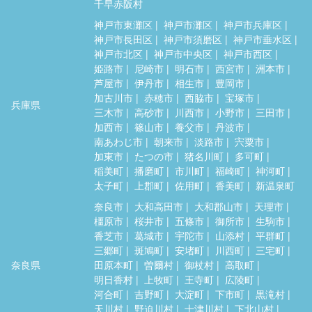
千早赤阪村
神戸市東灘区
神戸市灘区
神戸市兵庫区
神戸市長田区
神戸市須磨区
神戸市垂水区
神戸市北区
神戸市中央区
神戸市西区
姫路市
尼崎市
明石市
西宮市
洲本市
芦屋市
伊丹市
相生市
豊岡市
加古川市
赤穂市
西脇市
宝塚市
兵庫県
三木市
高砂市
川西市
小野市
三田市
加西市
篠山市
養父市
丹波市
南あわじ市
朝来市
淡路市
宍粟市
加東市
たつの市
猪名川町
多可町
稲美町
播磨町
市川町
福崎町
神河町
太子町
上郡町
佐用町
香美町
新温泉町
奈良市
大和高田市
大和郡山市
天理市
橿原市
桜井市
五條市
御所市
生駒市
香芝市
葛城市
宇陀市
山添村
平群町
三郷町
斑鳩町
安堵町
川西町
三宅町
奈良県
田原本町
曽爾村
御杖村
高取町
明日香村
上牧町
王寺町
広陵町
河合町
吉野町
大淀町
下市町
黒滝村
天川村
野迫川村
十津川村
下北山村