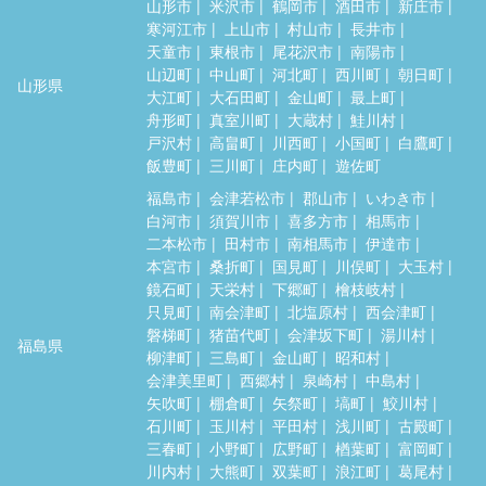
山形市
米沢市
鶴岡市
酒田市
新庄市
寒河江市
上山市
村山市
長井市
天童市
東根市
尾花沢市
南陽市
山辺町
中山町
河北町
西川町
朝日町
山形県
大江町
大石田町
金山町
最上町
舟形町
真室川町
大蔵村
鮭川村
戸沢村
高畠町
川西町
小国町
白鷹町
飯豊町
三川町
庄内町
遊佐町
福島市
会津若松市
郡山市
いわき市
白河市
須賀川市
喜多方市
相馬市
二本松市
田村市
南相馬市
伊達市
本宮市
桑折町
国見町
川俣町
大玉村
鏡石町
天栄村
下郷町
檜枝岐村
只見町
南会津町
北塩原村
西会津町
磐梯町
猪苗代町
会津坂下町
湯川村
福島県
柳津町
三島町
金山町
昭和村
会津美里町
西郷村
泉崎村
中島村
矢吹町
棚倉町
矢祭町
塙町
鮫川村
石川町
玉川村
平田村
浅川町
古殿町
三春町
小野町
広野町
楢葉町
富岡町
川内村
大熊町
双葉町
浪江町
葛尾村