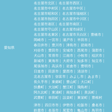
名古屋市北区
名古屋市西区
名古屋市中村区
名古屋市中区
名古屋市昭和区
名古屋市瑞穂区
名古屋市熱田区
名古屋市中川区
名古屋市港区
名古屋市南区
名古屋市守山区
名古屋市緑区
名古屋市名東区
名古屋市天白区
豊橋市
岡崎市
一宮市
瀬戸市
半田市
春日井市
豊川市
津島市
碧南市
愛知県
刈谷市
豊田市
安城市
西尾市
蒲郡市
犬山市
常滑市
江南市
小牧市
稲沢市
新城市
東海市
大府市
知多市
知立市
尾張旭市
高浜市
岩倉市
豊明市
日進市
田原市
愛西市
清須市
北名古屋市
弥富市
みよし市
あま市
長久手市
東郷町
豊山町
大口町
扶桑町
大治町
蟹江町
飛島村
阿久比町
東浦町
南知多町
美浜町
武豊町
幸田町
設楽町
東栄町
豊根村
津市
四日市市
伊勢市
松阪市
桑名市
鈴鹿市
名張市
尾鷲市
亀山市
鳥羽市