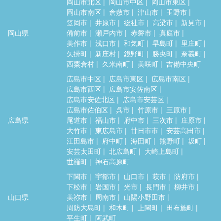
岡山市北区
岡山市中区
岡山市東区
岡山市南区
倉敷市
津山市
玉野市
笠岡市
井原市
総社市
高梁市
新見市
岡山県
備前市
瀬戸内市
赤磐市
真庭市
美作市
浅口市
和気町
早島町
里庄町
矢掛町
新庄村
鏡野町
勝央町
奈義町
西粟倉村
久米南町
美咲町
吉備中央町
広島市中区
広島市東区
広島市南区
広島市西区
広島市安佐南区
広島市安佐北区
広島市安芸区
広島市佐伯区
呉市
竹原市
三原市
広島県
尾道市
福山市
府中市
三次市
庄原市
大竹市
東広島市
廿日市市
安芸高田市
江田島市
府中町
海田町
熊野町
坂町
安芸太田町
北広島町
大崎上島町
世羅町
神石高原町
下関市
宇部市
山口市
萩市
防府市
下松市
岩国市
光市
長門市
柳井市
山口県
美祢市
周南市
山陽小野田市
周防大島町
和木町
上関町
田布施町
平生町
阿武町