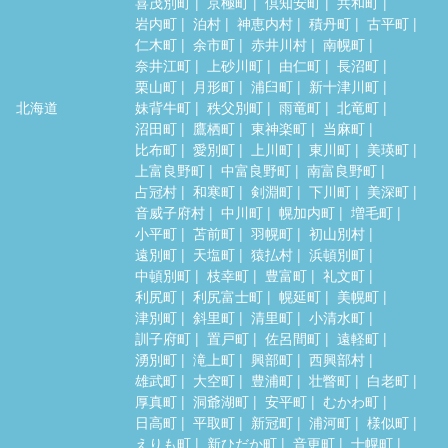
喜茂別町
京極町
倶知安町
共和町
岩内町
泊村
神恵内村
積丹町
古平町
仁木町
余市町
赤井川村
南幌町
奈井江町
上砂川町
由仁町
長沼町
栗山町
月形町
浦臼町
新十津川町
北海道
妹背牛町
秩父別町
雨竜町
北竜町
沼田町
鷹栖町
東神楽町
当麻町
比布町
愛別町
上川町
東川町
美瑛町
上富良野町
中富良野町
南富良野町
占冠村
和寒町
剣淵町
下川町
美深町
音威子府村
中川町
幌加内町
増毛町
小平町
苫前町
羽幌町
初山別村
遠別町
天塩町
猿払村
浜頓別町
中頓別町
枝幸町
豊富町
礼文町
利尻町
利尻富士町
幌延町
美幌町
津別町
斜里町
清里町
小清水町
訓子府町
置戸町
佐呂間町
遠軽町
湧別町
滝上町
興部町
西興部村
雄武町
大空町
豊浦町
壮瞥町
白老町
厚真町
洞爺湖町
安平町
むかわ町
日高町
平取町
新冠町
浦河町
様似町
えりも町
新ひだか町
音更町
士幌町