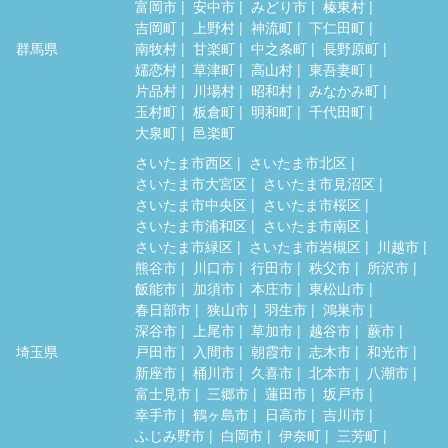
富岡市
安中市
みどり市
榛東村
吉岡町
上野村
神流町
下仁田町
群馬県
南牧村
甘楽町
中之条町
長野原町
嬬恋村
草津町
高山村
東吾妻町
片品村
川場村
昭和村
みなかみ町
玉村町
板倉町
明和町
千代田町
大泉町
邑楽町
さいたま市西区
さいたま市北区
さいたま市大宮区
さいたま市見沼区
さいたま市中央区
さいたま市桜区
さいたま市浦和区
さいたま市南区
さいたま市緑区
さいたま市岩槻区
川越市
熊谷市
川口市
行田市
秩父市
所沢市
飯能市
加須市
本庄市
東松山市
春日部市
狭山市
羽生市
鴻巣市
深谷市
上尾市
草加市
越谷市
蕨市
埼玉県
戸田市
入間市
朝霞市
志木市
和光市
新座市
桶川市
久喜市
北本市
八潮市
富士見市
三郷市
蓮田市
坂戸市
幸手市
鶴ヶ島市
日高市
吉川市
ふじみ野市
白岡市
伊奈町
三芳町