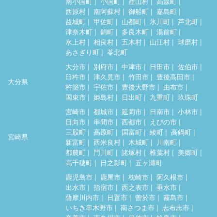
南小国町
小国町
産山村
高森町
西原村
南阿蘇村
御船町
嘉島町
益城町
甲佐町
山都町
氷川町
芦北町
津奈木町
錦町
多良木町
湯前町
水上村
相良村
五木村
山江村
球磨村
あさぎり町
苓北町
大分市
別府市
中津市
日田市
佐伯市
臼杵市
津久見市
竹田市
豊後高田市
大分県
杵築市
宇佐市
豊後大野市
由布市
国東市
姫島村
日出町
九重町
玖珠町
宮崎市
都城市
延岡市
日南市
小林市
日向市
串間市
西都市
えびの市
三股町
高原町
国富町
綾町
高鍋町
宮崎県
新富町
西米良村
木城町
川南町
都農町
門川町
諸塚村
椎葉村
美郷町
高千穂町
日之影町
五ヶ瀬町
鹿児島市
鹿屋市
枕崎市
阿久根市
出水市
指宿市
西之表市
垂水市
薩摩川内市
日置市
曽於市
霧島市
いちき串木野市
南さつま市
志布志市