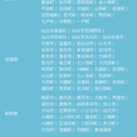
紫波町
矢巾町
西和賀町
金ケ崎町
平泉町
住田町
大槌町
山田町
岩泉町
田野畑村
普代村
軽米町
野田村
九戸村
洋野町
一戸町
仙台市青葉区
仙台市宮城野区
仙台市若林区
仙台市太白区
仙台市泉区
石巻市
塩竈市
気仙沼市
白石市
名取市
角田市
多賀城市
岩沼市
登米市
栗原市
東松島市
大崎市
宮城県
富谷市
蔵王町
七ヶ宿町
大河原町
村田町
柴田町
川崎町
丸森町
亘理町
山元町
松島町
七ヶ浜町
利府町
大和町
大郷町
大衡村
色麻町
加美町
涌谷町
美里町
女川町
南三陸町
秋田市
能代市
横手市
大館市
男鹿市
湯沢市
鹿角市
由利本荘市
潟上市
大仙市
北秋田市
にかほ市
仙北市
秋田県
小坂町
上小阿仁村
藤里町
三種町
八峰町
五城目町
八郎潟町
井川町
大潟村
美郷町
羽後町
東成瀬村