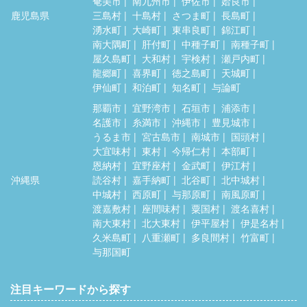
奄美市
南九州市
伊佐市
姶良市
鹿児島県
三島村
十島村
さつま町
長島町
湧水町
大崎町
東串良町
錦江町
南大隅町
肝付町
中種子町
南種子町
屋久島町
大和村
宇検村
瀬戸内町
龍郷町
喜界町
徳之島町
天城町
伊仙町
和泊町
知名町
与論町
那覇市
宜野湾市
石垣市
浦添市
名護市
糸満市
沖縄市
豊見城市
うるま市
宮古島市
南城市
国頭村
大宜味村
東村
今帰仁村
本部町
恩納村
宜野座村
金武町
伊江村
沖縄県
読谷村
嘉手納町
北谷町
北中城村
中城村
西原町
与那原町
南風原町
渡嘉敷村
座間味村
粟国村
渡名喜村
南大東村
北大東村
伊平屋村
伊是名村
久米島町
八重瀬町
多良間村
竹富町
与那国町
注目キーワードから探す