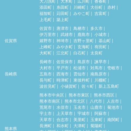
大刀洗町
大木町
広川町
香春町
添田町
糸田町
川崎町
大任町
赤村
福智町
苅田町
みやこ町
吉富町
上毛町
築上町
佐賀市
唐津市
鳥栖市
多久市
伊万里市
武雄市
鹿島市
小城市
佐賀県
嬉野市
神埼市
吉野ヶ里町
基山町
上峰町
みやき町
玄海町
有田町
大町町
江北町
白石町
太良町
長崎市
佐世保市
島原市
諫早市
大村市
平戸市
松浦市
対馬市
壱岐市
長崎県
五島市
西海市
雲仙市
南島原市
長与町
時津町
東彼杵町
川棚町
波佐見町
小値賀町
佐々町
新上五島町
熊本市中央区
熊本市東区
熊本市西区
熊本市南区
熊本市北区
八代市
人吉市
荒尾市
水俣市
玉名市
山鹿市
菊池市
宇土市
上天草市
宇城市
阿蘇市
天草市
合志市
美里町
玉東町
南関町
長洲町
和水町
大津町
菊陽町
熊本県