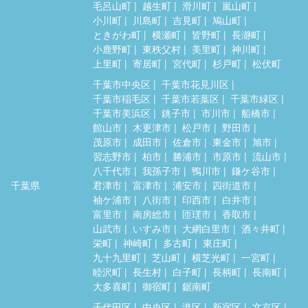
毛呂山町
越生町
滑川町
嵐山町
小川町
川島町
吉見町
鳩山町
ときがわ町
横瀬町
皆野町
長瀞町
小鹿野町
東秩父村
美里町
神川町
上里町
寄居町
宮代町
杉戸町
松伏町
千葉市中央区
千葉市花見川区
千葉市稲毛区
千葉市若葉区
千葉市緑区
千葉市美浜区
銚子市
市川市
船橋市
館山市
木更津市
松戸市
野田市
茂原市
成田市
佐倉市
東金市
旭市
習志野市
柏市
勝浦市
市原市
流山市
八千代市
我孫子市
鴨川市
鎌ケ谷市
千葉県
君津市
富津市
浦安市
四街道市
袖ケ浦市
八街市
印西市
白井市
富里市
南房総市
匝瑳市
香取市
山武市
いすみ市
大網白里市
酒々井町
栄町
神崎町
多古町
東庄町
九十九里町
芝山町
横芝光町
一宮町
睦沢町
長生村
白子町
長柄町
長南町
大多喜町
御宿町
鋸南町
千代田区
中央区
港区
新宿区
文京区