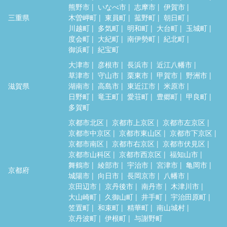
熊野市
いなべ市
志摩市
伊賀市
三重県
木曽岬町
東員町
菰野町
朝日町
川越町
多気町
明和町
大台町
玉城町
度会町
大紀町
南伊勢町
紀北町
御浜町
紀宝町
大津市
彦根市
長浜市
近江八幡市
草津市
守山市
栗東市
甲賀市
野洲市
滋賀県
湖南市
高島市
東近江市
米原市
日野町
竜王町
愛荘町
豊郷町
甲良町
多賀町
京都市北区
京都市上京区
京都市左京区
京都市中京区
京都市東山区
京都市下京区
京都市南区
京都市右京区
京都市伏見区
京都市山科区
京都市西京区
福知山市
舞鶴市
綾部市
宇治市
宮津市
亀岡市
京都府
城陽市
向日市
長岡京市
八幡市
京田辺市
京丹後市
南丹市
木津川市
大山崎町
久御山町
井手町
宇治田原町
笠置町
和束町
精華町
南山城村
京丹波町
伊根町
与謝野町