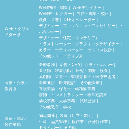
WEB制作・編集
WEBデザイナー
WEBディレクター
制作・編集・校正
映像・音響
DTPオペレーター
デザイナー（ファッション・アクセサリー）・
WEB・クリエ
パタンナー
イター系
デザイナー（住宅・インテリア）
イラストレーター・グラフィックデザイナー
カラーコーディネーター
オフィス設計
その他クリエイティブ系
医療事務
治験・CRA
介護・ヘルパー
看護師・准看護師
研究・開発・検査
薬剤師・栄養士・管理栄養士・医療技術者
医療・介護・
医療通訳・医療翻訳
その他医療
教育系
養護教諭・保育士・幼稚園事務
講師・インストラクター・非常勤講師
学校事務・大学事務
試験監督
その他教育・学校
物流関連
製造（組立・加工）
製造・物流・
生産・品質管理
軽作業・仕分け作業
軽作業他
ドライバー
その他