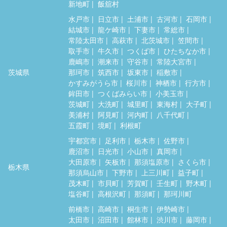
新地町
飯舘村
水戸市
日立市
土浦市
古河市
石岡市
結城市
龍ケ崎市
下妻市
常総市
常陸太田市
高萩市
北茨城市
笠間市
取手市
牛久市
つくば市
ひたちなか市
鹿嶋市
潮来市
守谷市
常陸大宮市
茨城県
那珂市
筑西市
坂東市
稲敷市
かすみがうら市
桜川市
神栖市
行方市
鉾田市
つくばみらい市
小美玉市
茨城町
大洗町
城里町
東海村
大子町
美浦村
阿見町
河内町
八千代町
五霞町
境町
利根町
宇都宮市
足利市
栃木市
佐野市
鹿沼市
日光市
小山市
真岡市
大田原市
矢板市
那須塩原市
さくら市
栃木県
那須烏山市
下野市
上三川町
益子町
茂木町
市貝町
芳賀町
壬生町
野木町
塩谷町
高根沢町
那須町
那珂川町
前橋市
高崎市
桐生市
伊勢崎市
太田市
沼田市
館林市
渋川市
藤岡市