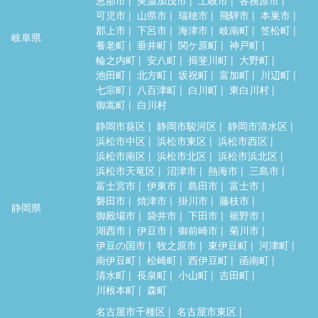
可児市
山県市
瑞穂市
飛騨市
本巣市
郡上市
下呂市
海津市
岐南町
笠松町
岐阜県
養老町
垂井町
関ケ原町
神戸町
輪之内町
安八町
揖斐川町
大野町
池田町
北方町
坂祝町
富加町
川辺町
七宗町
八百津町
白川町
東白川村
御嵩町
白川村
静岡市葵区
静岡市駿河区
静岡市清水区
浜松市中区
浜松市東区
浜松市西区
浜松市南区
浜松市北区
浜松市浜北区
浜松市天竜区
沼津市
熱海市
三島市
富士宮市
伊東市
島田市
富士市
磐田市
焼津市
掛川市
藤枝市
静岡県
御殿場市
袋井市
下田市
裾野市
湖西市
伊豆市
御前崎市
菊川市
伊豆の国市
牧之原市
東伊豆町
河津町
南伊豆町
松崎町
西伊豆町
函南町
清水町
長泉町
小山町
吉田町
川根本町
森町
名古屋市千種区
名古屋市東区