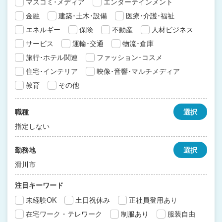
マスコミ･メディア
エンターテインメント
金融
建築･土木･設備
医療･介護･福祉
エネルギー
保険
不動産
人材ビジネス
サービス
運輸･交通
物流･倉庫
旅行･ホテル関連
ファッション･コスメ
住宅･インテリア
映像･音響･マルチメディア
教育
その他
職種
選択
指定しない
勤務地
選択
滑川市
注目キーワード
未経験OK
土日祝休み
正社員登用あり
在宅ワーク・テレワーク
制服あり
服装自由