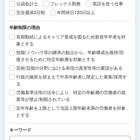
公認会計士
フレックス勤務
英語を使う仕事
完全週休2日制
年間休日120日以上
年齢制限の理由
長期勤続によるキャリア形成を図るため新規学卒者を対
象とする
技能/ノウハウ等の継承の観点から、年齢構成を維持/回
復させるために特定年齢層を対象とする
芸術/芸能の分野における表現の真実性等の要請がある
行政の施策を踏まえて中高年齢者に限定した募集/採用す
る
労働基準法等の法令により、特定の年齢層の労働者の就
業等が禁止/制限されている
定年年齢を上限として当該上限年齢未満の労働者を対象
とする
キーワード