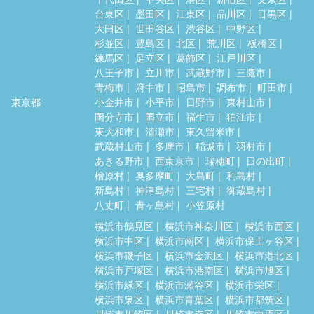
台東区
墨田区
江東区
品川区
目黒区
大田区
世田谷区
渋谷区
中野区
杉並区
豊島区
北区
荒川区
板橋区
練馬区
足立区
葛飾区
江戸川区
八王子市
立川市
武蔵野市
三鷹市
青梅市
府中市
昭島市
調布市
町田市
東京都
小金井市
小平市
日野市
東村山市
国分寺市
国立市
福生市
狛江市
東大和市
清瀬市
東久留米市
武蔵村山市
多摩市
稲城市
羽村市
あきる野市
西東京市
瑞穂町
日の出町
檜原村
奥多摩町
大島町
利島村
新島村
神津島村
三宅村
御蔵島村
八丈町
青ヶ島村
小笠原村
横浜市鶴見区
横浜市神奈川区
横浜市西区
横浜市中区
横浜市南区
横浜市保土ヶ谷区
横浜市磯子区
横浜市金沢区
横浜市港北区
横浜市戸塚区
横浜市港南区
横浜市旭区
横浜市緑区
横浜市瀬谷区
横浜市栄区
横浜市泉区
横浜市青葉区
横浜市都筑区
川崎市川崎区
川崎市幸区
川崎市中原区