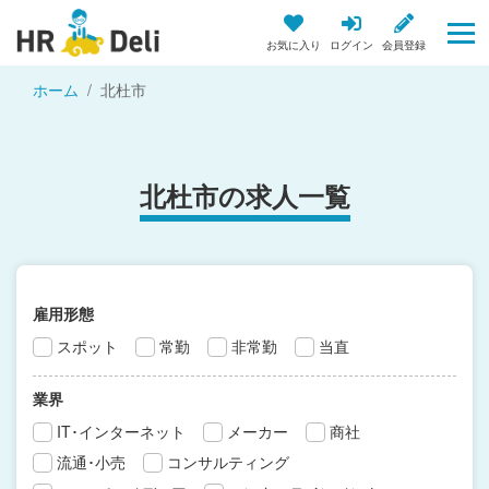
お気に入り
ログイン
会員登録
ホーム
北杜市
北杜市の求人一覧
雇用形態
スポット
常勤
非常勤
当直
業界
IT･インターネット
メーカー
商社
流通･小売
コンサルティング