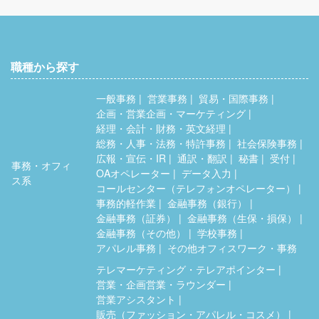
職種から探す
一般事務
営業事務
貿易・国際事務
企画・営業企画・マーケティング
経理・会計・財務・英文経理
総務・人事・法務・特許事務
社会保険事務
広報・宣伝・IR
通訳・翻訳
秘書
受付
事務・オフィ
OAオペレーター
データ入力
ス系
コールセンター（テレフォンオペレーター）
事務的軽作業
金融事務（銀行）
金融事務（証券）
金融事務（生保・損保）
金融事務（その他）
学校事務
アパレル事務
その他オフィスワーク・事務
テレマーケティング・テレアポインター
営業・企画営業・ラウンダー
営業アシスタント
販売（ファッション・アパレル・コスメ）