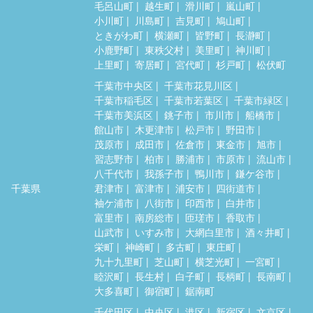
毛呂山町
越生町
滑川町
嵐山町
小川町
川島町
吉見町
鳩山町
ときがわ町
横瀬町
皆野町
長瀞町
小鹿野町
東秩父村
美里町
神川町
上里町
寄居町
宮代町
杉戸町
松伏町
千葉市中央区
千葉市花見川区
千葉市稲毛区
千葉市若葉区
千葉市緑区
千葉市美浜区
銚子市
市川市
船橋市
館山市
木更津市
松戸市
野田市
茂原市
成田市
佐倉市
東金市
旭市
習志野市
柏市
勝浦市
市原市
流山市
八千代市
我孫子市
鴨川市
鎌ケ谷市
千葉県
君津市
富津市
浦安市
四街道市
袖ケ浦市
八街市
印西市
白井市
富里市
南房総市
匝瑳市
香取市
山武市
いすみ市
大網白里市
酒々井町
栄町
神崎町
多古町
東庄町
九十九里町
芝山町
横芝光町
一宮町
睦沢町
長生村
白子町
長柄町
長南町
大多喜町
御宿町
鋸南町
千代田区
中央区
港区
新宿区
文京区