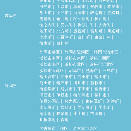
可児市
山県市
瑞穂市
飛騨市
本巣市
郡上市
下呂市
海津市
岐南町
笠松町
岐阜県
養老町
垂井町
関ケ原町
神戸町
輪之内町
安八町
揖斐川町
大野町
池田町
北方町
坂祝町
富加町
川辺町
七宗町
八百津町
白川町
東白川村
御嵩町
白川村
静岡市葵区
静岡市駿河区
静岡市清水区
浜松市中区
浜松市東区
浜松市西区
浜松市南区
浜松市北区
浜松市浜北区
浜松市天竜区
沼津市
熱海市
三島市
富士宮市
伊東市
島田市
富士市
磐田市
焼津市
掛川市
藤枝市
静岡県
御殿場市
袋井市
下田市
裾野市
湖西市
伊豆市
御前崎市
菊川市
伊豆の国市
牧之原市
東伊豆町
河津町
南伊豆町
松崎町
西伊豆町
函南町
清水町
長泉町
小山町
吉田町
川根本町
森町
名古屋市千種区
名古屋市東区