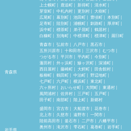
上士幌町
鹿追町
新得町
清水町
芽室町
中札内村
更別村
大樹町
広尾町
幕別町
池田町
豊頃町
本別町
足寄町
陸別町
浦幌町
釧路町
厚岸町
浜中町
標茶町
弟子屈町
鶴居村
白糠町
別海町
中標津町
標津町
羅臼町
青森市
弘前市
八戸市
黒石市
五所川原市
十和田市
三沢市
むつ市
つがる市
平川市
平内町
今別町
蓬田村
外ヶ浜町
鰺ヶ沢町
深浦町
西目屋村
藤崎町
大鰐町
田舎館村
青森県
板柳町
鶴田町
中泊町
野辺地町
七戸町
六戸町
横浜町
東北町
六ヶ所村
おいらせ町
大間町
東通村
風間浦村
佐井村
三戸町
五戸町
田子町
南部町
階上町
新郷村
盛岡市
宮古市
大船渡市
花巻市
北上市
久慈市
遠野市
一関市
陸前高田市
釜石市
二戸市
八幡平市
奥州市
滝沢市
雫石町
葛巻町
岩手町
岩手県