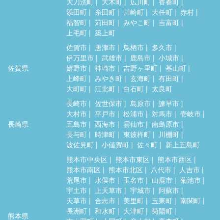
大刀洗町
大木町
広川町
香春町
添田町
糸田町
川崎町
大任町
赤村
福智町
苅田町
みやこ町
吉富町
上毛町
築上町
佐賀市
唐津市
鳥栖市
多久市
伊万里市
武雄市
鹿島市
小城市
佐賀県
嬉野市
神埼市
吉野ヶ里町
基山町
上峰町
みやき町
玄海町
有田町
大町町
江北町
白石町
太良町
長崎市
佐世保市
島原市
諫早市
大村市
平戸市
松浦市
対馬市
壱岐市
長崎県
五島市
西海市
雲仙市
南島原市
長与町
時津町
東彼杵町
川棚町
波佐見町
小値賀町
佐々町
新上五島町
熊本市中央区
熊本市東区
熊本市西区
熊本市南区
熊本市北区
八代市
人吉市
荒尾市
水俣市
玉名市
山鹿市
菊池市
宇土市
上天草市
宇城市
阿蘇市
天草市
合志市
美里町
玉東町
南関町
長洲町
和水町
大津町
菊陽町
熊本県