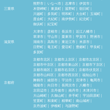
熊野市
いなべ市
志摩市
伊賀市
三重県
木曽岬町
東員町
菰野町
朝日町
川越町
多気町
明和町
大台町
玉城町
度会町
大紀町
南伊勢町
紀北町
御浜町
紀宝町
大津市
彦根市
長浜市
近江八幡市
草津市
守山市
栗東市
甲賀市
野洲市
滋賀県
湖南市
高島市
東近江市
米原市
日野町
竜王町
愛荘町
豊郷町
甲良町
多賀町
京都市北区
京都市上京区
京都市左京区
京都市中京区
京都市東山区
京都市下京区
京都市南区
京都市右京区
京都市伏見区
京都市山科区
京都市西京区
福知山市
舞鶴市
綾部市
宇治市
宮津市
亀岡市
京都府
城陽市
向日市
長岡京市
八幡市
京田辺市
京丹後市
南丹市
木津川市
大山崎町
久御山町
井手町
宇治田原町
笠置町
和束町
精華町
南山城村
京丹波町
伊根町
与謝野町