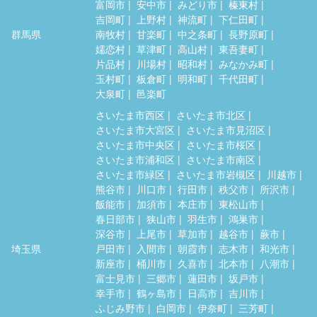
富岡市
安中市
みどり市
榛東村
吉岡町
上野村
神流町
下仁田町
群馬県
南牧村
甘楽町
中之条町
長野原町
嬬恋村
草津町
高山村
東吾妻町
片品村
川場村
昭和村
みなかみ町
玉村町
板倉町
明和町
千代田町
大泉町
邑楽町
さいたま市西区
さいたま市北区
さいたま市大宮区
さいたま市見沼区
さいたま市中央区
さいたま市桜区
さいたま市浦和区
さいたま市南区
さいたま市緑区
さいたま市岩槻区
川越市
熊谷市
川口市
行田市
秩父市
所沢市
飯能市
加須市
本庄市
東松山市
春日部市
狭山市
羽生市
鴻巣市
深谷市
上尾市
草加市
越谷市
蕨市
埼玉県
戸田市
入間市
朝霞市
志木市
和光市
新座市
桶川市
久喜市
北本市
八潮市
富士見市
三郷市
蓮田市
坂戸市
幸手市
鶴ヶ島市
日高市
吉川市
ふじみ野市
白岡市
伊奈町
三芳町