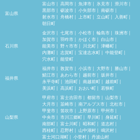
富山市
高岡市
魚津市
氷見市
滑川市
黒部市
砺波市
小矢部市
南砺市
富山県
射水市
舟橋村
上市町
立山町
入善町
朝日町
金沢市
七尾市
小松市
輪島市
珠洲市
加賀市
羽咋市
かほく市
白山市
石川県
能美市
野々市市
川北町
津幡町
内灘町
志賀町
宝達志水町
中能登町
穴水町
能登町
福井市
敦賀市
小浜市
大野市
勝山市
鯖江市
あわら市
越前市
坂井市
福井県
永平寺町
池田町
南越前町
越前町
美浜町
高浜町
おおい町
若狭町
甲府市
富士吉田市
都留市
山梨市
大月市
韮崎市
南アルプス市
北杜市
甲斐市
笛吹市
上野原市
甲州市
山梨県
中央市
市川三郷町
早川町
身延町
南部町
富士川町
昭和町
道志村
西桂町
忍野村
山中湖村
鳴沢村
富士河口湖町
小菅村
丹波山村