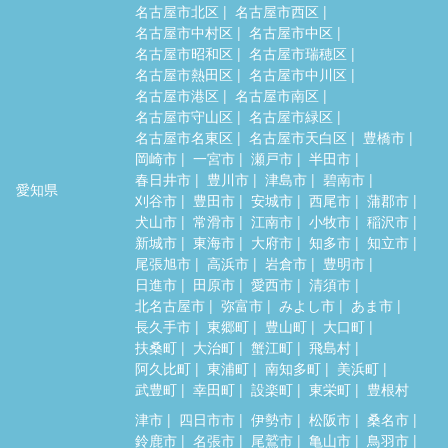
名古屋市北区
名古屋市西区
名古屋市中村区
名古屋市中区
名古屋市昭和区
名古屋市瑞穂区
名古屋市熱田区
名古屋市中川区
名古屋市港区
名古屋市南区
名古屋市守山区
名古屋市緑区
名古屋市名東区
名古屋市天白区
豊橋市
岡崎市
一宮市
瀬戸市
半田市
春日井市
豊川市
津島市
碧南市
愛知県
刈谷市
豊田市
安城市
西尾市
蒲郡市
犬山市
常滑市
江南市
小牧市
稲沢市
新城市
東海市
大府市
知多市
知立市
尾張旭市
高浜市
岩倉市
豊明市
日進市
田原市
愛西市
清須市
北名古屋市
弥富市
みよし市
あま市
長久手市
東郷町
豊山町
大口町
扶桑町
大治町
蟹江町
飛島村
阿久比町
東浦町
南知多町
美浜町
武豊町
幸田町
設楽町
東栄町
豊根村
津市
四日市市
伊勢市
松阪市
桑名市
鈴鹿市
名張市
尾鷲市
亀山市
鳥羽市