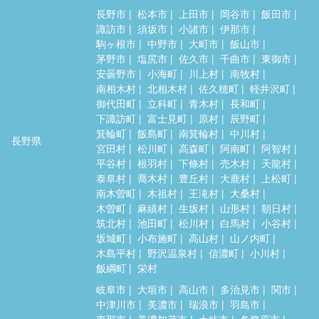
長野市
松本市
上田市
岡谷市
飯田市
諏訪市
須坂市
小諸市
伊那市
駒ヶ根市
中野市
大町市
飯山市
茅野市
塩尻市
佐久市
千曲市
東御市
安曇野市
小海町
川上村
南牧村
南相木村
北相木村
佐久穂町
軽井沢町
御代田町
立科町
青木村
長和町
下諏訪町
富士見町
原村
辰野町
箕輪町
飯島町
南箕輪村
中川村
長野県
宮田村
松川町
高森町
阿南町
阿智村
平谷村
根羽村
下條村
売木村
天龍村
泰阜村
喬木村
豊丘村
大鹿村
上松町
南木曽町
木祖村
王滝村
大桑村
木曽町
麻績村
生坂村
山形村
朝日村
筑北村
池田町
松川村
白馬村
小谷村
坂城町
小布施町
高山村
山ノ内町
木島平村
野沢温泉村
信濃町
小川村
飯綱町
栄村
岐阜市
大垣市
高山市
多治見市
関市
中津川市
美濃市
瑞浪市
羽島市
恵那市
美濃加茂市
土岐市
各務原市