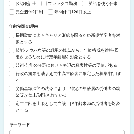
公認会計士
フレックス勤務
英語を使う仕事
完全週休2日制
年間休日120日以上
年齢制限の理由
長期勤続によるキャリア形成を図るため新規学卒者を対
象とする
技能/ノウハウ等の継承の観点から、年齢構成を維持/回
復させるために特定年齢層を対象とする
芸術/芸能の分野における表現の真実性等の要請がある
行政の施策を踏まえて中高年齢者に限定した募集/採用す
る
労働基準法等の法令により、特定の年齢層の労働者の就
業等が禁止/制限されている
定年年齢を上限として当該上限年齢未満の労働者を対象
とする
キーワード