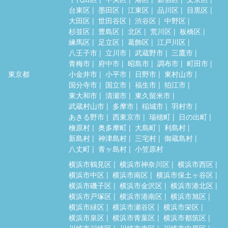
台東区
墨田区
江東区
品川区
目黒区
大田区
世田谷区
渋谷区
中野区
杉並区
豊島区
北区
荒川区
板橋区
練馬区
足立区
葛飾区
江戸川区
八王子市
立川市
武蔵野市
三鷹市
青梅市
府中市
昭島市
調布市
町田市
東京都
小金井市
小平市
日野市
東村山市
国分寺市
国立市
福生市
狛江市
東大和市
清瀬市
東久留米市
武蔵村山市
多摩市
稲城市
羽村市
あきる野市
西東京市
瑞穂町
日の出町
檜原村
奥多摩町
大島町
利島村
新島村
神津島村
三宅村
御蔵島村
八丈町
青ヶ島村
小笠原村
横浜市鶴見区
横浜市神奈川区
横浜市西区
横浜市中区
横浜市南区
横浜市保土ヶ谷区
横浜市磯子区
横浜市金沢区
横浜市港北区
横浜市戸塚区
横浜市港南区
横浜市旭区
横浜市緑区
横浜市瀬谷区
横浜市栄区
横浜市泉区
横浜市青葉区
横浜市都筑区
川崎市川崎区
川崎市幸区
川崎市中原区