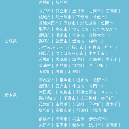
新地町
飯舘村
水戸市
日立市
土浦市
古河市
石岡市
結城市
龍ケ崎市
下妻市
常総市
常陸太田市
高萩市
北茨城市
笠間市
取手市
牛久市
つくば市
ひたちなか市
鹿嶋市
潮来市
守谷市
常陸大宮市
茨城県
那珂市
筑西市
坂東市
稲敷市
かすみがうら市
桜川市
神栖市
行方市
鉾田市
つくばみらい市
小美玉市
茨城町
大洗町
城里町
東海村
大子町
美浦村
阿見町
河内町
八千代町
五霞町
境町
利根町
宇都宮市
足利市
栃木市
佐野市
鹿沼市
日光市
小山市
真岡市
大田原市
矢板市
那須塩原市
さくら市
栃木県
那須烏山市
下野市
上三川町
益子町
茂木町
市貝町
芳賀町
壬生町
野木町
塩谷町
高根沢町
那須町
那珂川町
前橋市
高崎市
桐生市
伊勢崎市
太田市
沼田市
館林市
渋川市
藤岡市