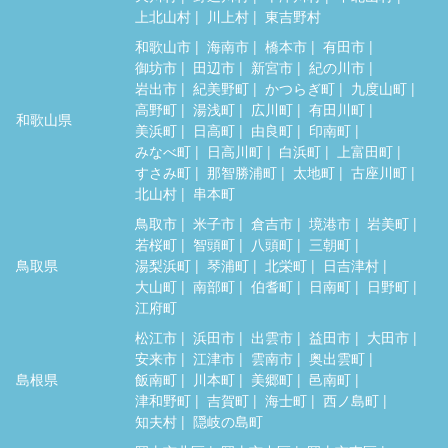
上北山村
川上村
東吉野村
和歌山市
海南市
橋本市
有田市
御坊市
田辺市
新宮市
紀の川市
岩出市
紀美野町
かつらぎ町
九度山町
高野町
湯浅町
広川町
有田川町
和歌山県
美浜町
日高町
由良町
印南町
みなべ町
日高川町
白浜町
上富田町
すさみ町
那智勝浦町
太地町
古座川町
北山村
串本町
鳥取市
米子市
倉吉市
境港市
岩美町
若桜町
智頭町
八頭町
三朝町
鳥取県
湯梨浜町
琴浦町
北栄町
日吉津村
大山町
南部町
伯耆町
日南町
日野町
江府町
松江市
浜田市
出雲市
益田市
大田市
安来市
江津市
雲南市
奥出雲町
島根県
飯南町
川本町
美郷町
邑南町
津和野町
吉賀町
海士町
西ノ島町
知夫村
隠岐の島町