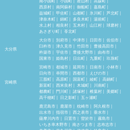
南小国町
小国町
産山村
高森町
西原村
南阿蘇村
御船町
嘉島町
益城町
甲佐町
山都町
氷川町
芦北町
津奈木町
錦町
多良木町
湯前町
水上村
相良村
五木村
山江村
球磨村
あさぎり町
苓北町
大分市
別府市
中津市
日田市
佐伯市
臼杵市
津久見市
竹田市
豊後高田市
大分県
杵築市
宇佐市
豊後大野市
由布市
国東市
姫島村
日出町
九重町
玖珠町
宮崎市
都城市
延岡市
日南市
小林市
日向市
串間市
西都市
えびの市
三股町
高原町
国富町
綾町
高鍋町
宮崎県
新富町
西米良村
木城町
川南町
都農町
門川町
諸塚村
椎葉村
美郷町
高千穂町
日之影町
五ヶ瀬町
鹿児島市
鹿屋市
枕崎市
阿久根市
出水市
指宿市
西之表市
垂水市
薩摩川内市
日置市
曽於市
霧島市
いちき串木野市
南さつま市
志布志市