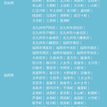
田野町
安田町
北川村
馬路村
芸西村
高知県
本山町
大豊町
土佐町
大川村
いの町
仁淀川町
中土佐町
佐川町
越知町
梼原町
日高村
津野町
四万十町
大月町
三原村
黒潮町
北九州市門司区
北九州市若松区
北九州市戸畑区
北九州市小倉北区
北九州市小倉南区
北九州市八幡東区
北九州市八幡西区
福岡市東区
福岡市博多区
福岡市中央区
福岡市南区
福岡市西区
福岡市城南区
福岡市早良区
大牟田市
久留米市
直方市
飯塚市
田川市
柳川市
八女市
筑後市
大川市
行橋市
豊前市
中間市
小郡市
筑紫野市
春日市
大野城市
宗像市
福岡県
太宰府市
古賀市
福津市
うきは市
宮若市
嘉麻市
朝倉市
みやま市
糸島市
那珂川市
宇美町
篠栗町
志免町
須恵町
新宮町
久山町
粕屋町
芦屋町
水巻町
岡垣町
遠賀町
小竹町
鞍手町
桂川町
筑前町
東峰村