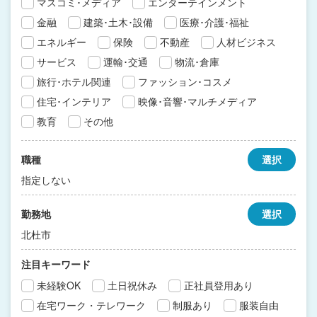
マスコミ･メディア
エンターテインメント
金融
建築･土木･設備
医療･介護･福祉
エネルギー
保険
不動産
人材ビジネス
サービス
運輸･交通
物流･倉庫
旅行･ホテル関連
ファッション･コスメ
住宅･インテリア
映像･音響･マルチメディア
教育
その他
職種
選択
指定しない
勤務地
選択
北杜市
注目キーワード
未経験OK
土日祝休み
正社員登用あり
在宅ワーク・テレワーク
制服あり
服装自由