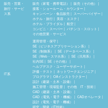
販売・営業・
販売（家電・携帯電話）
販売（その他）
旅行・サービ
接客・ショールーム・カウンター
ス系
キャンペーン・食品販売
スーパーバイザー
ホテル・旅行
美容・エステ
ホテル・ブライダル
航空
コンビニ・スーパー
パチンコ・スロット
その他営業・サービス
運用管理・保守
SE（ビジネスアプリケーション系）
SE（制御系）
SE（データベース系）
SE（Web・スマホ系）
SE（汎用系）
社内SE
SE（その他）
ヘルプデスク・ユーザーサポート
評価・テスト
ネットワークエンジニア
IT系
プログラマ
OAインストラクター
設計（建築・土木・設備）
施工管理・現場監督
その他 IT・技術
CAD（建築・土木・設備）
CAD（電気・電子・機械）
CADオペレータ
設計（電気・電子・機械）
研究・開発（IT技術）