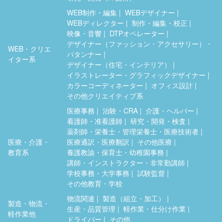
WEB制作・編集
WEBデザイナー
WEBディレクター
制作・編集・校正
映像・音響
DTPオペレーター
デザイナー（ファッション・アクセサリー）・
WEB・クリエ
パタンナー
イター系
デザイナー（住宅・インテリア）
イラストレーター・グラフィックデザイナー
カラーコーディネーター
オフィス設計
その他クリエイティブ系
医療事務
治験・CRA
介護・ヘルパー
看護師・准看護師
研究・開発・検査
薬剤師・栄養士・管理栄養士・医療技術者
医療・介護・
医療通訳・医療翻訳
その他医療
教育系
養護教諭・保育士・幼稚園事務
講師・インストラクター・非常勤講師
学校事務・大学事務
試験監督
その他教育・学校
物流関連
製造（組立・加工）
製造・物流・
生産・品質管理
軽作業・仕分け作業
軽作業他
ドライバー
その他