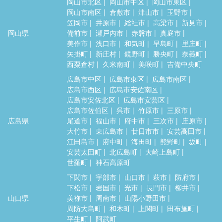
岡山市北区
岡山市中区
岡山市東区
岡山市南区
倉敷市
津山市
玉野市
笠岡市
井原市
総社市
高梁市
新見市
岡山県
備前市
瀬戸内市
赤磐市
真庭市
美作市
浅口市
和気町
早島町
里庄町
矢掛町
新庄村
鏡野町
勝央町
奈義町
西粟倉村
久米南町
美咲町
吉備中央町
広島市中区
広島市東区
広島市南区
広島市西区
広島市安佐南区
広島市安佐北区
広島市安芸区
広島市佐伯区
呉市
竹原市
三原市
広島県
尾道市
福山市
府中市
三次市
庄原市
大竹市
東広島市
廿日市市
安芸高田市
江田島市
府中町
海田町
熊野町
坂町
安芸太田町
北広島町
大崎上島町
世羅町
神石高原町
下関市
宇部市
山口市
萩市
防府市
下松市
岩国市
光市
長門市
柳井市
山口県
美祢市
周南市
山陽小野田市
周防大島町
和木町
上関町
田布施町
平生町
阿武町