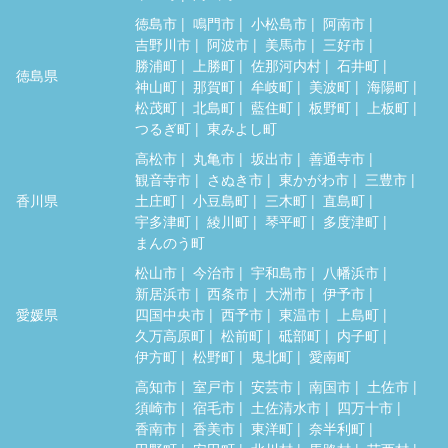
徳島市
鳴門市
小松島市
阿南市
吉野川市
阿波市
美馬市
三好市
勝浦町
上勝町
佐那河内村
石井町
徳島県
神山町
那賀町
牟岐町
美波町
海陽町
松茂町
北島町
藍住町
板野町
上板町
つるぎ町
東みよし町
高松市
丸亀市
坂出市
善通寺市
観音寺市
さぬき市
東かがわ市
三豊市
香川県
土庄町
小豆島町
三木町
直島町
宇多津町
綾川町
琴平町
多度津町
まんのう町
松山市
今治市
宇和島市
八幡浜市
新居浜市
西条市
大洲市
伊予市
愛媛県
四国中央市
西予市
東温市
上島町
久万高原町
松前町
砥部町
内子町
伊方町
松野町
鬼北町
愛南町
高知市
室戸市
安芸市
南国市
土佐市
須崎市
宿毛市
土佐清水市
四万十市
香南市
香美市
東洋町
奈半利町