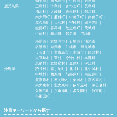
奄美市
南九州市
伊佐市
姶良市
鹿児島県
三島村
十島村
さつま町
長島町
湧水町
大崎町
東串良町
錦江町
南大隅町
肝付町
中種子町
南種子町
屋久島町
大和村
宇検村
瀬戸内町
龍郷町
喜界町
徳之島町
天城町
伊仙町
和泊町
知名町
与論町
那覇市
宜野湾市
石垣市
浦添市
名護市
糸満市
沖縄市
豊見城市
うるま市
宮古島市
南城市
国頭村
大宜味村
東村
今帰仁村
本部町
恩納村
宜野座村
金武町
伊江村
沖縄県
読谷村
嘉手納町
北谷町
北中城村
中城村
西原町
与那原町
南風原町
渡嘉敷村
座間味村
粟国村
渡名喜村
南大東村
北大東村
伊平屋村
伊是名村
久米島町
八重瀬町
多良間村
竹富町
与那国町
注目キーワードから探す