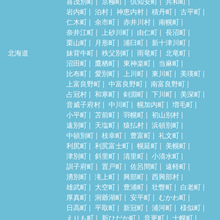
喜茂別町
京極町
倶知安町
共和町
岩内町
泊村
神恵内村
積丹町
古平町
仁木町
余市町
赤井川村
南幌町
奈井江町
上砂川町
由仁町
長沼町
栗山町
月形町
浦臼町
新十津川町
北海道
妹背牛町
秩父別町
雨竜町
北竜町
沼田町
鷹栖町
東神楽町
当麻町
比布町
愛別町
上川町
東川町
美瑛町
上富良野町
中富良野町
南富良野町
占冠村
和寒町
剣淵町
下川町
美深町
音威子府村
中川町
幌加内町
増毛町
小平町
苫前町
羽幌町
初山別村
遠別町
天塩町
猿払村
浜頓別町
中頓別町
枝幸町
豊富町
礼文町
利尻町
利尻富士町
幌延町
美幌町
津別町
斜里町
清里町
小清水町
訓子府町
置戸町
佐呂間町
遠軽町
湧別町
滝上町
興部町
西興部村
雄武町
大空町
豊浦町
壮瞥町
白老町
厚真町
洞爺湖町
安平町
むかわ町
日高町
平取町
新冠町
浦河町
様似町
えりも町
新ひだか町
音更町
士幌町