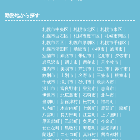
勤務地から探す
札幌市中央区
札幌市北区
札幌市東区
札幌市白石区
札幌市豊平区
札幌市南区
札幌市西区
札幌市厚別区
札幌市手稲区
札幌市清田区
函館市
小樽市
旭川市
室蘭市
釧路市
帯広市
北見市
夕張市
岩見沢市
網走市
留萌市
苫小牧市
稚内市
美唄市
芦別市
江別市
赤平市
紋別市
士別市
名寄市
三笠市
根室市
千歳市
滝川市
砂川市
歌志内市
深川市
富良野市
登別市
恵庭市
伊達市
北広島市
石狩市
北斗市
当別町
新篠津村
松前町
福島町
知内町
木古内町
七飯町
鹿部町
森町
八雲町
長万部町
江差町
上ノ国町
厚沢部町
乙部町
奥尻町
今金町
せたな町
島牧村
寿都町
黒松内町
蘭越町
ニセコ町
真狩村
留寿都村