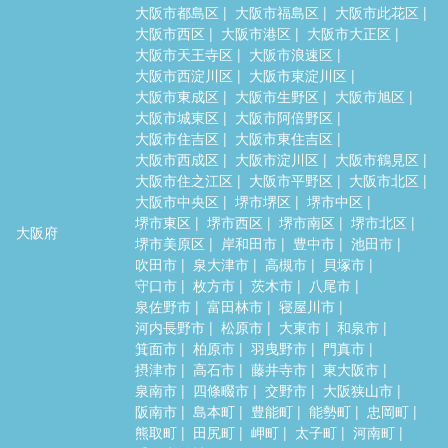
大阪市都島区
大阪市福島区
大阪市此花区
大阪市西区
大阪市港区
大阪市大正区
大阪市天王寺区
大阪市浪速区
大阪市西淀川区
大阪市東淀川区
大阪市東成区
大阪市生野区
大阪市旭区
大阪市城東区
大阪市阿倍野区
大阪市住吉区
大阪市東住吉区
大阪市西成区
大阪市淀川区
大阪市鶴見区
大阪市住之江区
大阪市平野区
大阪市北区
大阪市中央区
堺市堺区
堺市中区
堺市東区
堺市西区
堺市南区
堺市北区
大阪府
堺市美原区
岸和田市
豊中市
池田市
吹田市
泉大津市
高槻市
貝塚市
守口市
枚方市
茨木市
八尾市
泉佐野市
富田林市
寝屋川市
河内長野市
松原市
大東市
和泉市
箕面市
柏原市
羽曳野市
門真市
摂津市
高石市
藤井寺市
東大阪市
泉南市
四條畷市
交野市
大阪狭山市
阪南市
島本町
豊能町
能勢町
忠岡町
熊取町
田尻町
岬町
太子町
河南町