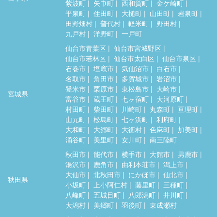
紫波町
矢巾町
西和賀町
金ケ崎町
平泉町
住田町
大槌町
山田町
岩泉町
田野畑村
普代村
軽米町
野田村
九戸村
洋野町
一戸町
仙台市青葉区
仙台市宮城野区
仙台市若林区
仙台市太白区
仙台市泉区
石巻市
塩竈市
気仙沼市
白石市
名取市
角田市
多賀城市
岩沼市
登米市
栗原市
東松島市
大崎市
宮城県
富谷市
蔵王町
七ヶ宿町
大河原町
村田町
柴田町
川崎町
丸森町
亘理町
山元町
松島町
七ヶ浜町
利府町
大和町
大郷町
大衡村
色麻町
加美町
涌谷町
美里町
女川町
南三陸町
秋田市
能代市
横手市
大館市
男鹿市
湯沢市
鹿角市
由利本荘市
潟上市
大仙市
北秋田市
にかほ市
仙北市
秋田県
小坂町
上小阿仁村
藤里町
三種町
八峰町
五城目町
八郎潟町
井川町
大潟村
美郷町
羽後町
東成瀬村