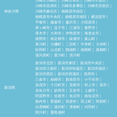
川崎市高津区
川崎市多摩区
川崎市宮前区
神奈川県
川崎市麻生区
相模原市緑区
相模原市中央区
相模原市南区
横須賀市
平塚市
鎌倉市
藤沢市
小田原市
茅ヶ崎市
逗子市
三浦市
秦野市
厚木市
大和市
伊勢原市
海老名市
座間市
南足柄市
綾瀬市
葉山町
寒川町
大磯町
二宮町
中井町
大井町
松田町
山北町
開成町
箱根町
真鶴町
湯河原町
愛川町
清川村
新潟市北区
新潟市東区
新潟市中央区
新潟市江南区
新潟市秋葉区
新潟市南区
新潟市西区
新潟市西蒲区
長岡市
三条市
柏崎市
新発田市
小千谷市
加茂市
十日町市
見附市
村上市
燕市
新潟県
糸魚川市
妙高市
五泉市
上越市
阿賀野市
佐渡市
魚沼市
南魚沼市
胎内市
聖籠町
弥彦村
田上町
阿賀町
出雲崎町
湯沢町
津南町
刈羽村
関川村
粟島浦村