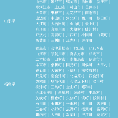
山形市
米沢市
鶴岡市
酒田市
新庄市
寒河江市
上山市
村山市
長井市
天童市
東根市
尾花沢市
南陽市
山辺町
中山町
河北町
西川町
朝日町
山形県
大江町
大石田町
金山町
最上町
舟形町
真室川町
大蔵村
鮭川村
戸沢村
高畠町
川西町
小国町
白鷹町
飯豊町
三川町
庄内町
遊佐町
福島市
会津若松市
郡山市
いわき市
白河市
須賀川市
喜多方市
相馬市
二本松市
田村市
南相馬市
伊達市
本宮市
桑折町
国見町
川俣町
大玉村
鏡石町
天栄村
下郷町
檜枝岐村
只見町
南会津町
北塩原村
西会津町
磐梯町
猪苗代町
会津坂下町
湯川村
福島県
柳津町
三島町
金山町
昭和村
会津美里町
西郷村
泉崎村
中島村
矢吹町
棚倉町
矢祭町
塙町
鮫川村
石川町
玉川村
平田村
浅川町
古殿町
三春町
小野町
広野町
楢葉町
富岡町
川内村
大熊町
双葉町
浪江町
葛尾村