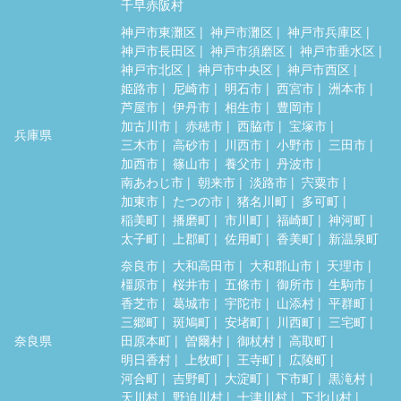
千早赤阪村
神戸市東灘区
神戸市灘区
神戸市兵庫区
神戸市長田区
神戸市須磨区
神戸市垂水区
神戸市北区
神戸市中央区
神戸市西区
姫路市
尼崎市
明石市
西宮市
洲本市
芦屋市
伊丹市
相生市
豊岡市
加古川市
赤穂市
西脇市
宝塚市
兵庫県
三木市
高砂市
川西市
小野市
三田市
加西市
篠山市
養父市
丹波市
南あわじ市
朝来市
淡路市
宍粟市
加東市
たつの市
猪名川町
多可町
稲美町
播磨町
市川町
福崎町
神河町
太子町
上郡町
佐用町
香美町
新温泉町
奈良市
大和高田市
大和郡山市
天理市
橿原市
桜井市
五條市
御所市
生駒市
香芝市
葛城市
宇陀市
山添村
平群町
三郷町
斑鳩町
安堵町
川西町
三宅町
奈良県
田原本町
曽爾村
御杖村
高取町
明日香村
上牧町
王寺町
広陵町
河合町
吉野町
大淀町
下市町
黒滝村
天川村
野迫川村
十津川村
下北山村