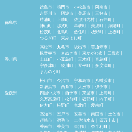
徳島市
鳴門市
小松島市
阿南市
吉野川市
阿波市
美馬市
三好市
勝浦町
上勝町
佐那河内村
石井町
徳島県
神山町
那賀町
牟岐町
美波町
海陽町
松茂町
北島町
藍住町
板野町
上板町
つるぎ町
東みよし町
高松市
丸亀市
坂出市
善通寺市
観音寺市
さぬき市
東かがわ市
三豊市
香川県
土庄町
小豆島町
三木町
直島町
宇多津町
綾川町
琴平町
多度津町
まんのう町
松山市
今治市
宇和島市
八幡浜市
新居浜市
西条市
大洲市
伊予市
愛媛県
四国中央市
西予市
東温市
上島町
久万高原町
松前町
砥部町
内子町
伊方町
松野町
鬼北町
愛南町
高知市
室戸市
安芸市
南国市
土佐市
須崎市
宿毛市
土佐清水市
四万十市
香南市
香美市
東洋町
奈半利町