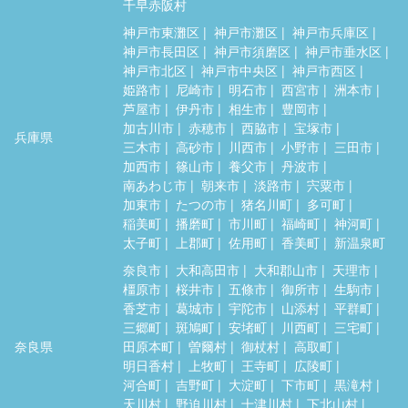
千早赤阪村
神戸市東灘区
神戸市灘区
神戸市兵庫区
神戸市長田区
神戸市須磨区
神戸市垂水区
神戸市北区
神戸市中央区
神戸市西区
姫路市
尼崎市
明石市
西宮市
洲本市
芦屋市
伊丹市
相生市
豊岡市
加古川市
赤穂市
西脇市
宝塚市
兵庫県
三木市
高砂市
川西市
小野市
三田市
加西市
篠山市
養父市
丹波市
南あわじ市
朝来市
淡路市
宍粟市
加東市
たつの市
猪名川町
多可町
稲美町
播磨町
市川町
福崎町
神河町
太子町
上郡町
佐用町
香美町
新温泉町
奈良市
大和高田市
大和郡山市
天理市
橿原市
桜井市
五條市
御所市
生駒市
香芝市
葛城市
宇陀市
山添村
平群町
三郷町
斑鳩町
安堵町
川西町
三宅町
奈良県
田原本町
曽爾村
御杖村
高取町
明日香村
上牧町
王寺町
広陵町
河合町
吉野町
大淀町
下市町
黒滝村
天川村
野迫川村
十津川村
下北山村