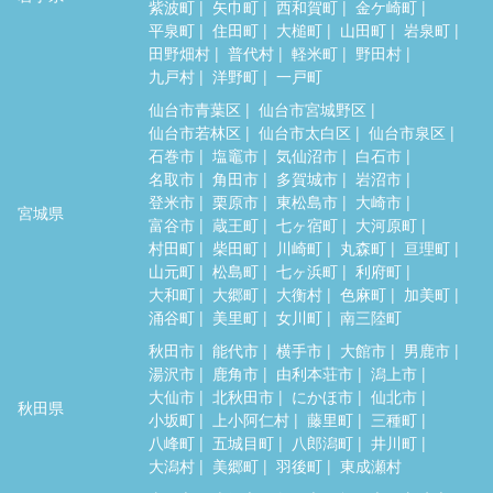
紫波町
矢巾町
西和賀町
金ケ崎町
平泉町
住田町
大槌町
山田町
岩泉町
田野畑村
普代村
軽米町
野田村
九戸村
洋野町
一戸町
仙台市青葉区
仙台市宮城野区
仙台市若林区
仙台市太白区
仙台市泉区
石巻市
塩竈市
気仙沼市
白石市
名取市
角田市
多賀城市
岩沼市
登米市
栗原市
東松島市
大崎市
宮城県
富谷市
蔵王町
七ヶ宿町
大河原町
村田町
柴田町
川崎町
丸森町
亘理町
山元町
松島町
七ヶ浜町
利府町
大和町
大郷町
大衡村
色麻町
加美町
涌谷町
美里町
女川町
南三陸町
秋田市
能代市
横手市
大館市
男鹿市
湯沢市
鹿角市
由利本荘市
潟上市
大仙市
北秋田市
にかほ市
仙北市
秋田県
小坂町
上小阿仁村
藤里町
三種町
八峰町
五城目町
八郎潟町
井川町
大潟村
美郷町
羽後町
東成瀬村