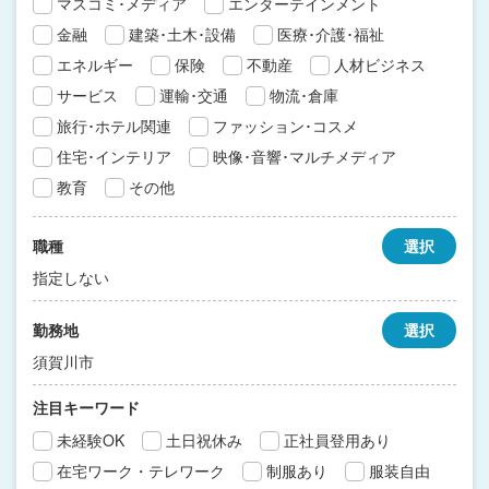
マスコミ･メディア
エンターテインメント
金融
建築･土木･設備
医療･介護･福祉
エネルギー
保険
不動産
人材ビジネス
サービス
運輸･交通
物流･倉庫
旅行･ホテル関連
ファッション･コスメ
住宅･インテリア
映像･音響･マルチメディア
教育
その他
職種
選択
指定しない
勤務地
選択
須賀川市
注目キーワード
未経験OK
土日祝休み
正社員登用あり
在宅ワーク・テレワーク
制服あり
服装自由