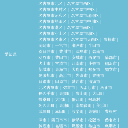
名古屋市北区
名古屋市西区
名古屋市中村区
名古屋市中区
名古屋市昭和区
名古屋市瑞穂区
名古屋市熱田区
名古屋市中川区
名古屋市港区
名古屋市南区
名古屋市守山区
名古屋市緑区
名古屋市名東区
名古屋市天白区
豊橋市
岡崎市
一宮市
瀬戸市
半田市
春日井市
豊川市
津島市
碧南市
愛知県
刈谷市
豊田市
安城市
西尾市
蒲郡市
犬山市
常滑市
江南市
小牧市
稲沢市
新城市
東海市
大府市
知多市
知立市
尾張旭市
高浜市
岩倉市
豊明市
日進市
田原市
愛西市
清須市
北名古屋市
弥富市
みよし市
あま市
長久手市
東郷町
豊山町
大口町
扶桑町
大治町
蟹江町
飛島村
阿久比町
東浦町
南知多町
美浜町
武豊町
幸田町
設楽町
東栄町
豊根村
津市
四日市市
伊勢市
松阪市
桑名市
鈴鹿市
名張市
尾鷲市
亀山市
鳥羽市