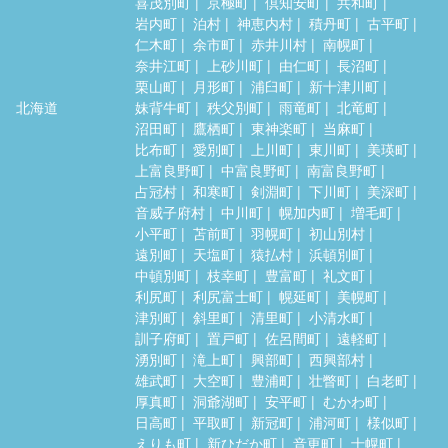
喜茂別町
京極町
倶知安町
共和町
岩内町
泊村
神恵内村
積丹町
古平町
仁木町
余市町
赤井川村
南幌町
奈井江町
上砂川町
由仁町
長沼町
栗山町
月形町
浦臼町
新十津川町
北海道
妹背牛町
秩父別町
雨竜町
北竜町
沼田町
鷹栖町
東神楽町
当麻町
比布町
愛別町
上川町
東川町
美瑛町
上富良野町
中富良野町
南富良野町
占冠村
和寒町
剣淵町
下川町
美深町
音威子府村
中川町
幌加内町
増毛町
小平町
苫前町
羽幌町
初山別村
遠別町
天塩町
猿払村
浜頓別町
中頓別町
枝幸町
豊富町
礼文町
利尻町
利尻富士町
幌延町
美幌町
津別町
斜里町
清里町
小清水町
訓子府町
置戸町
佐呂間町
遠軽町
湧別町
滝上町
興部町
西興部村
雄武町
大空町
豊浦町
壮瞥町
白老町
厚真町
洞爺湖町
安平町
むかわ町
日高町
平取町
新冠町
浦河町
様似町
えりも町
新ひだか町
音更町
士幌町