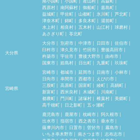
南小国町
小国町
産山村
高森町
西原村
南阿蘇村
御船町
嘉島町
益城町
甲佐町
山都町
氷川町
芦北町
津奈木町
錦町
多良木町
湯前町
水上村
相良村
五木村
山江村
球磨村
あさぎり町
苓北町
大分市
別府市
中津市
日田市
佐伯市
臼杵市
津久見市
竹田市
豊後高田市
大分県
杵築市
宇佐市
豊後大野市
由布市
国東市
姫島村
日出町
九重町
玖珠町
宮崎市
都城市
延岡市
日南市
小林市
日向市
串間市
西都市
えびの市
三股町
高原町
国富町
綾町
高鍋町
宮崎県
新富町
西米良村
木城町
川南町
都農町
門川町
諸塚村
椎葉村
美郷町
高千穂町
日之影町
五ヶ瀬町
鹿児島市
鹿屋市
枕崎市
阿久根市
出水市
指宿市
西之表市
垂水市
薩摩川内市
日置市
曽於市
霧島市
いちき串木野市
南さつま市
志布志市