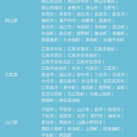
岡山市北区
岡山市中区
岡山市東区
岡山市南区
倉敷市
津山市
玉野市
笠岡市
井原市
総社市
高梁市
新見市
岡山県
備前市
瀬戸内市
赤磐市
真庭市
美作市
浅口市
和気町
早島町
里庄町
矢掛町
新庄村
鏡野町
勝央町
奈義町
西粟倉村
久米南町
美咲町
吉備中央町
広島市中区
広島市東区
広島市南区
広島市西区
広島市安佐南区
広島市安佐北区
広島市安芸区
広島市佐伯区
呉市
竹原市
三原市
広島県
尾道市
福山市
府中市
三次市
庄原市
大竹市
東広島市
廿日市市
安芸高田市
江田島市
府中町
海田町
熊野町
坂町
安芸太田町
北広島町
大崎上島町
世羅町
神石高原町
下関市
宇部市
山口市
萩市
防府市
下松市
岩国市
光市
長門市
柳井市
山口県
美祢市
周南市
山陽小野田市
周防大島町
和木町
上関町
田布施町
平生町
阿武町