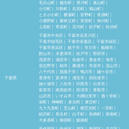
毛呂山町
越生町
滑川町
嵐山町
小川町
川島町
吉見町
鳩山町
ときがわ町
横瀬町
皆野町
長瀞町
小鹿野町
東秩父村
美里町
神川町
上里町
寄居町
宮代町
杉戸町
松伏町
千葉市中央区
千葉市花見川区
千葉市稲毛区
千葉市若葉区
千葉市緑区
千葉市美浜区
銚子市
市川市
船橋市
館山市
木更津市
松戸市
野田市
茂原市
成田市
佐倉市
東金市
旭市
習志野市
柏市
勝浦市
市原市
流山市
八千代市
我孫子市
鴨川市
鎌ケ谷市
千葉県
君津市
富津市
浦安市
四街道市
袖ケ浦市
八街市
印西市
白井市
富里市
南房総市
匝瑳市
香取市
山武市
いすみ市
大網白里市
酒々井町
栄町
神崎町
多古町
東庄町
九十九里町
芝山町
横芝光町
一宮町
睦沢町
長生村
白子町
長柄町
長南町
大多喜町
御宿町
鋸南町
千代田区
中央区
港区
新宿区
文京区