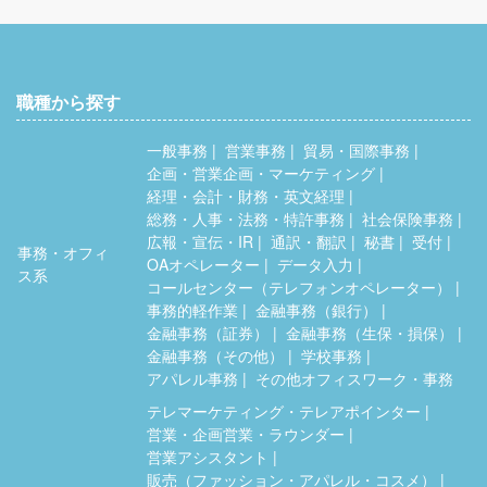
職種から探す
一般事務
営業事務
貿易・国際事務
企画・営業企画・マーケティング
経理・会計・財務・英文経理
総務・人事・法務・特許事務
社会保険事務
広報・宣伝・IR
通訳・翻訳
秘書
受付
事務・オフィ
OAオペレーター
データ入力
ス系
コールセンター（テレフォンオペレーター）
事務的軽作業
金融事務（銀行）
金融事務（証券）
金融事務（生保・損保）
金融事務（その他）
学校事務
アパレル事務
その他オフィスワーク・事務
テレマーケティング・テレアポインター
営業・企画営業・ラウンダー
営業アシスタント
販売（ファッション・アパレル・コスメ）