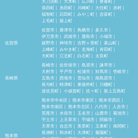
大刀洗町
大木町
広川町
香春町
添田町
糸田町
川崎町
大任町
赤村
福智町
苅田町
みやこ町
吉富町
上毛町
築上町
佐賀市
唐津市
鳥栖市
多久市
伊万里市
武雄市
鹿島市
小城市
佐賀県
嬉野市
神埼市
吉野ヶ里町
基山町
上峰町
みやき町
玄海町
有田町
大町町
江北町
白石町
太良町
長崎市
佐世保市
島原市
諫早市
大村市
平戸市
松浦市
対馬市
壱岐市
長崎県
五島市
西海市
雲仙市
南島原市
長与町
時津町
東彼杵町
川棚町
波佐見町
小値賀町
佐々町
新上五島町
熊本市中央区
熊本市東区
熊本市西区
熊本市南区
熊本市北区
八代市
人吉市
荒尾市
水俣市
玉名市
山鹿市
菊池市
宇土市
上天草市
宇城市
阿蘇市
天草市
合志市
美里町
玉東町
南関町
長洲町
和水町
大津町
菊陽町
熊本県