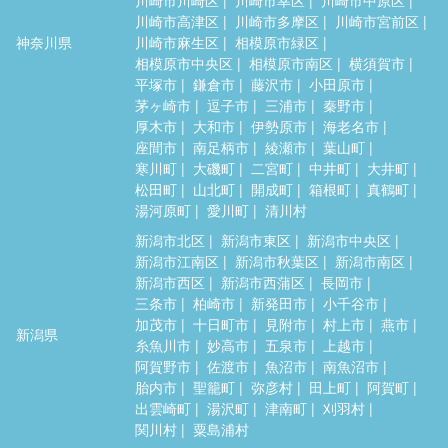
川崎市高津区
川崎市多摩区
川崎市宮前区
神奈川県
川崎市麻生区
相模原市緑区
相模原市中央区
相模原市南区
横須賀市
平塚市
鎌倉市
藤沢市
小田原市
茅ヶ崎市
逗子市
三浦市
秦野市
厚木市
大和市
伊勢原市
海老名市
座間市
南足柄市
綾瀬市
葉山町
寒川町
大磯町
二宮町
中井町
大井町
松田町
山北町
開成町
箱根町
真鶴町
湯河原町
愛川町
清川村
新潟市北区
新潟市東区
新潟市中央区
新潟市江南区
新潟市秋葉区
新潟市南区
新潟市西区
新潟市西蒲区
長岡市
三条市
柏崎市
新発田市
小千谷市
加茂市
十日町市
見附市
村上市
燕市
新潟県
糸魚川市
妙高市
五泉市
上越市
阿賀野市
佐渡市
魚沼市
南魚沼市
胎内市
聖籠町
弥彦村
田上町
阿賀町
出雲崎町
湯沢町
津南町
刈羽村
関川村
粟島浦村