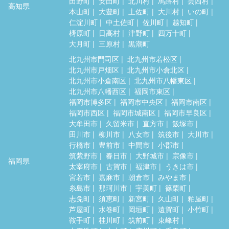
田野町
安田町
北川村
馬路村
芸西村
高知県
本山町
大豊町
土佐町
大川村
いの町
仁淀川町
中土佐町
佐川町
越知町
梼原町
日高村
津野町
四万十町
大月町
三原村
黒潮町
北九州市門司区
北九州市若松区
北九州市戸畑区
北九州市小倉北区
北九州市小倉南区
北九州市八幡東区
北九州市八幡西区
福岡市東区
福岡市博多区
福岡市中央区
福岡市南区
福岡市西区
福岡市城南区
福岡市早良区
大牟田市
久留米市
直方市
飯塚市
田川市
柳川市
八女市
筑後市
大川市
行橋市
豊前市
中間市
小郡市
筑紫野市
春日市
大野城市
宗像市
福岡県
太宰府市
古賀市
福津市
うきは市
宮若市
嘉麻市
朝倉市
みやま市
糸島市
那珂川市
宇美町
篠栗町
志免町
須恵町
新宮町
久山町
粕屋町
芦屋町
水巻町
岡垣町
遠賀町
小竹町
鞍手町
桂川町
筑前町
東峰村