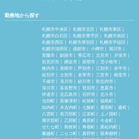
勤務地から探す
札幌市中央区
札幌市北区
札幌市東区
札幌市白石区
札幌市豊平区
札幌市南区
札幌市西区
札幌市厚別区
札幌市手稲区
札幌市清田区
函館市
小樽市
旭川市
室蘭市
釧路市
帯広市
北見市
夕張市
岩見沢市
網走市
留萌市
苫小牧市
稚内市
美唄市
芦別市
江別市
赤平市
紋別市
士別市
名寄市
三笠市
根室市
千歳市
滝川市
砂川市
歌志内市
深川市
富良野市
登別市
恵庭市
伊達市
北広島市
石狩市
北斗市
当別町
新篠津村
松前町
福島町
知内町
木古内町
七飯町
鹿部町
森町
八雲町
長万部町
江差町
上ノ国町
厚沢部町
乙部町
奥尻町
今金町
せたな町
島牧村
寿都町
黒松内町
蘭越町
ニセコ町
真狩村
留寿都村