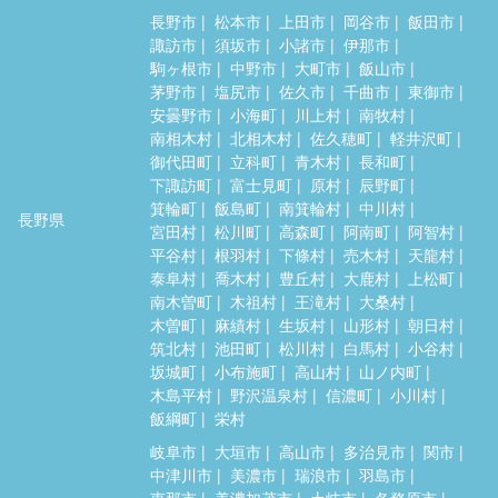
長野市
松本市
上田市
岡谷市
飯田市
諏訪市
須坂市
小諸市
伊那市
駒ヶ根市
中野市
大町市
飯山市
茅野市
塩尻市
佐久市
千曲市
東御市
安曇野市
小海町
川上村
南牧村
南相木村
北相木村
佐久穂町
軽井沢町
御代田町
立科町
青木村
長和町
下諏訪町
富士見町
原村
辰野町
箕輪町
飯島町
南箕輪村
中川村
長野県
宮田村
松川町
高森町
阿南町
阿智村
平谷村
根羽村
下條村
売木村
天龍村
泰阜村
喬木村
豊丘村
大鹿村
上松町
南木曽町
木祖村
王滝村
大桑村
木曽町
麻績村
生坂村
山形村
朝日村
筑北村
池田町
松川村
白馬村
小谷村
坂城町
小布施町
高山村
山ノ内町
木島平村
野沢温泉村
信濃町
小川村
飯綱町
栄村
岐阜市
大垣市
高山市
多治見市
関市
中津川市
美濃市
瑞浪市
羽島市
恵那市
美濃加茂市
土岐市
各務原市