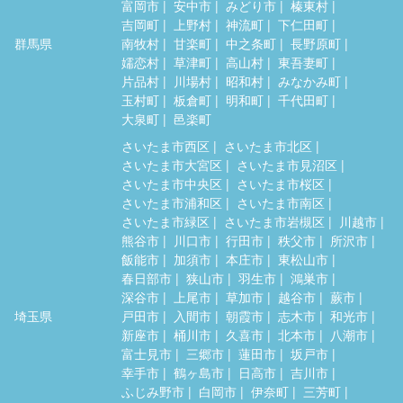
富岡市
安中市
みどり市
榛東村
吉岡町
上野村
神流町
下仁田町
群馬県
南牧村
甘楽町
中之条町
長野原町
嬬恋村
草津町
高山村
東吾妻町
片品村
川場村
昭和村
みなかみ町
玉村町
板倉町
明和町
千代田町
大泉町
邑楽町
さいたま市西区
さいたま市北区
さいたま市大宮区
さいたま市見沼区
さいたま市中央区
さいたま市桜区
さいたま市浦和区
さいたま市南区
さいたま市緑区
さいたま市岩槻区
川越市
熊谷市
川口市
行田市
秩父市
所沢市
飯能市
加須市
本庄市
東松山市
春日部市
狭山市
羽生市
鴻巣市
深谷市
上尾市
草加市
越谷市
蕨市
埼玉県
戸田市
入間市
朝霞市
志木市
和光市
新座市
桶川市
久喜市
北本市
八潮市
富士見市
三郷市
蓮田市
坂戸市
幸手市
鶴ヶ島市
日高市
吉川市
ふじみ野市
白岡市
伊奈町
三芳町