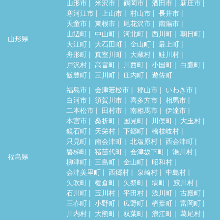
山形市
米沢市
鶴岡市
酒田市
新庄市
寒河江市
上山市
村山市
長井市
天童市
東根市
尾花沢市
南陽市
山辺町
中山町
河北町
西川町
朝日町
山形県
大江町
大石田町
金山町
最上町
舟形町
真室川町
大蔵村
鮭川村
戸沢村
高畠町
川西町
小国町
白鷹町
飯豊町
三川町
庄内町
遊佐町
福島市
会津若松市
郡山市
いわき市
白河市
須賀川市
喜多方市
相馬市
二本松市
田村市
南相馬市
伊達市
本宮市
桑折町
国見町
川俣町
大玉村
鏡石町
天栄村
下郷町
檜枝岐村
只見町
南会津町
北塩原村
西会津町
磐梯町
猪苗代町
会津坂下町
湯川村
福島県
柳津町
三島町
金山町
昭和村
会津美里町
西郷村
泉崎村
中島村
矢吹町
棚倉町
矢祭町
塙町
鮫川村
石川町
玉川村
平田村
浅川町
古殿町
三春町
小野町
広野町
楢葉町
富岡町
川内村
大熊町
双葉町
浪江町
葛尾村