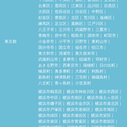
台東区
墨田区
江東区
品川区
目黒区
大田区
世田谷区
渋谷区
中野区
杉並区
豊島区
北区
荒川区
板橋区
練馬区
足立区
葛飾区
江戸川区
八王子市
立川市
武蔵野市
三鷹市
青梅市
府中市
昭島市
調布市
町田市
東京都
小金井市
小平市
日野市
東村山市
国分寺市
国立市
福生市
狛江市
東大和市
清瀬市
東久留米市
武蔵村山市
多摩市
稲城市
羽村市
あきる野市
西東京市
瑞穂町
日の出町
檜原村
奥多摩町
大島町
利島村
新島村
神津島村
三宅村
御蔵島村
八丈町
青ヶ島村
小笠原村
横浜市鶴見区
横浜市神奈川区
横浜市西区
横浜市中区
横浜市南区
横浜市保土ヶ谷区
横浜市磯子区
横浜市金沢区
横浜市港北区
横浜市戸塚区
横浜市港南区
横浜市旭区
横浜市緑区
横浜市瀬谷区
横浜市栄区
横浜市泉区
横浜市青葉区
横浜市都筑区
川崎市川崎区
川崎市幸区
川崎市中原区