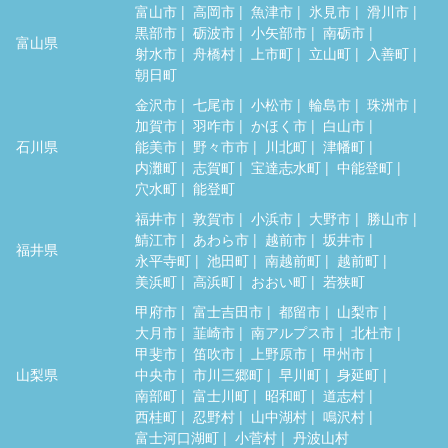
富山市
高岡市
魚津市
氷見市
滑川市
黒部市
砺波市
小矢部市
南砺市
富山県
射水市
舟橋村
上市町
立山町
入善町
朝日町
金沢市
七尾市
小松市
輪島市
珠洲市
加賀市
羽咋市
かほく市
白山市
石川県
能美市
野々市市
川北町
津幡町
内灘町
志賀町
宝達志水町
中能登町
穴水町
能登町
福井市
敦賀市
小浜市
大野市
勝山市
鯖江市
あわら市
越前市
坂井市
福井県
永平寺町
池田町
南越前町
越前町
美浜町
高浜町
おおい町
若狭町
甲府市
富士吉田市
都留市
山梨市
大月市
韮崎市
南アルプス市
北杜市
甲斐市
笛吹市
上野原市
甲州市
山梨県
中央市
市川三郷町
早川町
身延町
南部町
富士川町
昭和町
道志村
西桂町
忍野村
山中湖村
鳴沢村
富士河口湖町
小菅村
丹波山村