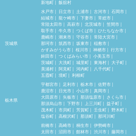
新地町
飯舘村
水戸市
日立市
土浦市
古河市
石岡市
結城市
龍ケ崎市
下妻市
常総市
常陸太田市
高萩市
北茨城市
笠間市
取手市
牛久市
つくば市
ひたちなか市
鹿嶋市
潮来市
守谷市
常陸大宮市
茨城県
那珂市
筑西市
坂東市
稲敷市
かすみがうら市
桜川市
神栖市
行方市
鉾田市
つくばみらい市
小美玉市
茨城町
大洗町
城里町
東海村
大子町
美浦村
阿見町
河内町
八千代町
五霞町
境町
利根町
宇都宮市
足利市
栃木市
佐野市
鹿沼市
日光市
小山市
真岡市
大田原市
矢板市
那須塩原市
さくら市
栃木県
那須烏山市
下野市
上三川町
益子町
茂木町
市貝町
芳賀町
壬生町
野木町
塩谷町
高根沢町
那須町
那珂川町
前橋市
高崎市
桐生市
伊勢崎市
太田市
沼田市
館林市
渋川市
藤岡市