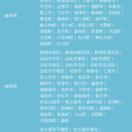
可児市
山県市
瑞穂市
飛騨市
本巣市
郡上市
下呂市
海津市
岐南町
笠松町
岐阜県
養老町
垂井町
関ケ原町
神戸町
輪之内町
安八町
揖斐川町
大野町
池田町
北方町
坂祝町
富加町
川辺町
七宗町
八百津町
白川町
東白川村
御嵩町
白川村
静岡市葵区
静岡市駿河区
静岡市清水区
浜松市中区
浜松市東区
浜松市西区
浜松市南区
浜松市北区
浜松市浜北区
浜松市天竜区
沼津市
熱海市
三島市
富士宮市
伊東市
島田市
富士市
磐田市
焼津市
掛川市
藤枝市
静岡県
御殿場市
袋井市
下田市
裾野市
湖西市
伊豆市
御前崎市
菊川市
伊豆の国市
牧之原市
東伊豆町
河津町
南伊豆町
松崎町
西伊豆町
函南町
清水町
長泉町
小山町
吉田町
川根本町
森町
名古屋市千種区
名古屋市東区