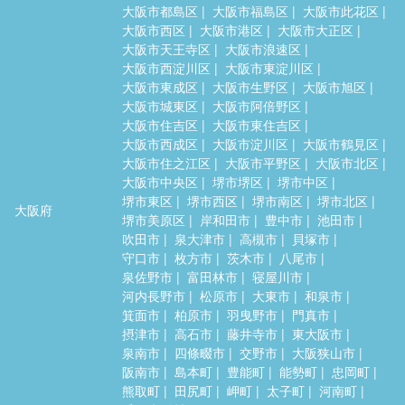
大阪市都島区
大阪市福島区
大阪市此花区
大阪市西区
大阪市港区
大阪市大正区
大阪市天王寺区
大阪市浪速区
大阪市西淀川区
大阪市東淀川区
大阪市東成区
大阪市生野区
大阪市旭区
大阪市城東区
大阪市阿倍野区
大阪市住吉区
大阪市東住吉区
大阪市西成区
大阪市淀川区
大阪市鶴見区
大阪市住之江区
大阪市平野区
大阪市北区
大阪市中央区
堺市堺区
堺市中区
堺市東区
堺市西区
堺市南区
堺市北区
大阪府
堺市美原区
岸和田市
豊中市
池田市
吹田市
泉大津市
高槻市
貝塚市
守口市
枚方市
茨木市
八尾市
泉佐野市
富田林市
寝屋川市
河内長野市
松原市
大東市
和泉市
箕面市
柏原市
羽曳野市
門真市
摂津市
高石市
藤井寺市
東大阪市
泉南市
四條畷市
交野市
大阪狭山市
阪南市
島本町
豊能町
能勢町
忠岡町
熊取町
田尻町
岬町
太子町
河南町