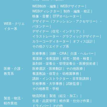
WEB制作・編集
WEBデザイナー
WEBディレクター
制作・編集・校正
映像・音響
DTPオペレーター
デザイナー（ファッション・アクセサリー）・
WEB・クリエ
パタンナー
イター系
デザイナー（住宅・インテリア）
イラストレーター・グラフィックデザイナー
カラーコーディネーター
オフィス設計
その他クリエイティブ系
医療事務
治験・CRA
介護・ヘルパー
看護師・准看護師
研究・開発・検査
薬剤師・栄養士・管理栄養士・医療技術者
医療・介護・
医療通訳・医療翻訳
その他医療
教育系
養護教諭・保育士・幼稚園事務
講師・インストラクター・非常勤講師
学校事務・大学事務
試験監督
その他教育・学校
物流関連
製造（組立・加工）
製造・物流・
生産・品質管理
軽作業・仕分け作業
軽作業他
ドライバー
その他