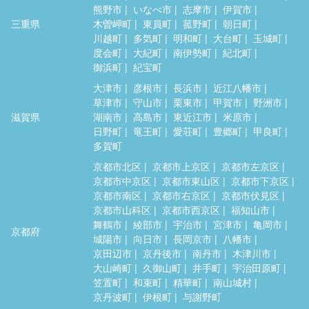
熊野市
いなべ市
志摩市
伊賀市
三重県
木曽岬町
東員町
菰野町
朝日町
川越町
多気町
明和町
大台町
玉城町
度会町
大紀町
南伊勢町
紀北町
御浜町
紀宝町
大津市
彦根市
長浜市
近江八幡市
草津市
守山市
栗東市
甲賀市
野洲市
滋賀県
湖南市
高島市
東近江市
米原市
日野町
竜王町
愛荘町
豊郷町
甲良町
多賀町
京都市北区
京都市上京区
京都市左京区
京都市中京区
京都市東山区
京都市下京区
京都市南区
京都市右京区
京都市伏見区
京都市山科区
京都市西京区
福知山市
舞鶴市
綾部市
宇治市
宮津市
亀岡市
京都府
城陽市
向日市
長岡京市
八幡市
京田辺市
京丹後市
南丹市
木津川市
大山崎町
久御山町
井手町
宇治田原町
笠置町
和束町
精華町
南山城村
京丹波町
伊根町
与謝野町