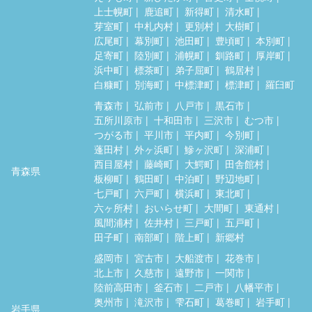
上士幌町
鹿追町
新得町
清水町
芽室町
中札内村
更別村
大樹町
広尾町
幕別町
池田町
豊頃町
本別町
足寄町
陸別町
浦幌町
釧路町
厚岸町
浜中町
標茶町
弟子屈町
鶴居村
白糠町
別海町
中標津町
標津町
羅臼町
青森市
弘前市
八戸市
黒石市
五所川原市
十和田市
三沢市
むつ市
つがる市
平川市
平内町
今別町
蓬田村
外ヶ浜町
鰺ヶ沢町
深浦町
西目屋村
藤崎町
大鰐町
田舎館村
青森県
板柳町
鶴田町
中泊町
野辺地町
七戸町
六戸町
横浜町
東北町
六ヶ所村
おいらせ町
大間町
東通村
風間浦村
佐井村
三戸町
五戸町
田子町
南部町
階上町
新郷村
盛岡市
宮古市
大船渡市
花巻市
北上市
久慈市
遠野市
一関市
陸前高田市
釜石市
二戸市
八幡平市
奥州市
滝沢市
雫石町
葛巻町
岩手町
岩手県