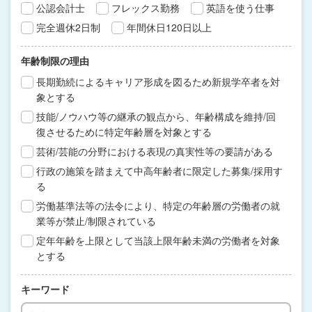
公認会計士
フレックス勤務
英語を使う仕事
完全週休2日制
年間休日120日以上
年齢制限の理由
長期勤続によるキャリア形成を図るため新規学卒者を対
象とする
技能/ノウハウ等の継承の観点から、年齢構成を維持/回
復させるために特定年齢層を対象とする
芸術/芸能の分野における表現の真実性等の要請がある
行政の施策を踏まえて中高年齢者に限定した募集/採用す
る
労働基準法等の法令により、特定の年齢層の労働者の就
業等が禁止/制限されている
定年年齢を上限として当該上限年齢未満の労働者を対象
とする
キーワード