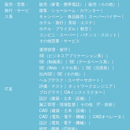
販売・営業・
販売（家電・携帯電話）
販売（その他）
旅行・サービ
接客・ショールーム・カウンター
ス系
キャンペーン・食品販売
スーパーバイザー
ホテル・旅行
美容・エステ
ホテル・ブライダル
航空
コンビニ・スーパー
パチンコ・スロット
その他営業・サービス
運用管理・保守
SE（ビジネスアプリケーション系）
SE（制御系）
SE（データベース系）
SE（Web・スマホ系）
SE（汎用系）
社内SE
SE（その他）
ヘルプデスク・ユーザーサポート
評価・テスト
ネットワークエンジニア
IT系
プログラマ
OAインストラクター
設計（建築・土木・設備）
施工管理・現場監督
その他 IT・技術
CAD（建築・土木・設備）
CAD（電気・電子・機械）
CADオペレータ
設計（電気・電子・機械）
研究・開発（IT技術）