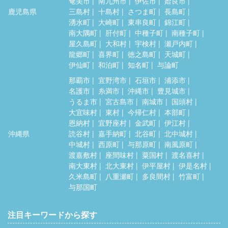
奄美市
南九州市
伊佐市
姶良市
鹿児島県
三島村
十島村
さつま町
長島町
湧水町
大崎町
東串良町
錦江町
南大隅町
肝付町
中種子町
南種子町
屋久島町
大和村
宇検村
瀬戸内町
龍郷町
喜界町
徳之島町
天城町
伊仙町
和泊町
知名町
与論町
那覇市
宜野湾市
石垣市
浦添市
名護市
糸満市
沖縄市
豊見城市
うるま市
宮古島市
南城市
国頭村
大宜味村
東村
今帰仁村
本部町
恩納村
宜野座村
金武町
伊江村
沖縄県
読谷村
嘉手納町
北谷町
北中城村
中城村
西原町
与那原町
南風原町
渡嘉敷村
座間味村
粟国村
渡名喜村
南大東村
北大東村
伊平屋村
伊是名村
久米島町
八重瀬町
多良間村
竹富町
与那国町
注目キーワードから探す