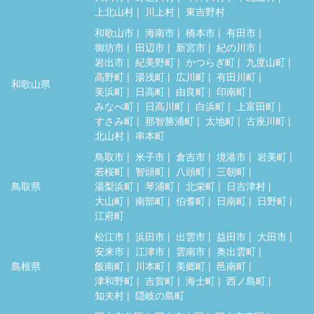
上北山村
川上村
東吉野村
和歌山市
海南市
橋本市
有田市
御坊市
田辺市
新宮市
紀の川市
岩出市
紀美野町
かつらぎ町
九度山町
高野町
湯浅町
広川町
有田川町
和歌山県
美浜町
日高町
由良町
印南町
みなべ町
日高川町
白浜町
上富田町
すさみ町
那智勝浦町
太地町
古座川町
北山村
串本町
鳥取市
米子市
倉吉市
境港市
岩美町
若桜町
智頭町
八頭町
三朝町
鳥取県
湯梨浜町
琴浦町
北栄町
日吉津村
大山町
南部町
伯耆町
日南町
日野町
江府町
松江市
浜田市
出雲市
益田市
大田市
安来市
江津市
雲南市
奥出雲町
島根県
飯南町
川本町
美郷町
邑南町
津和野町
吉賀町
海士町
西ノ島町
知夫村
隠岐の島町