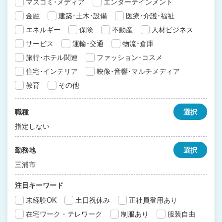
マスコミ･メディア
エンターテインメント
金融
建築･土木･設備
医療･介護･福祉
エネルギー
保険
不動産
人材ビジネス
サービス
運輸･交通
物流･倉庫
旅行･ホテル関連
ファッション･コスメ
住宅･インテリア
映像･音響･マルチメディア
教育
その他
職種
選択
指定しない
勤務地
選択
三浦市
注目キーワード
未経験OK
土日祝休み
正社員登用あり
在宅ワーク・テレワーク
制服あり
服装自由