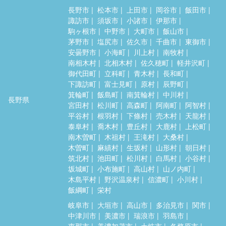
長野市
松本市
上田市
岡谷市
飯田市
諏訪市
須坂市
小諸市
伊那市
駒ヶ根市
中野市
大町市
飯山市
茅野市
塩尻市
佐久市
千曲市
東御市
安曇野市
小海町
川上村
南牧村
南相木村
北相木村
佐久穂町
軽井沢町
御代田町
立科町
青木村
長和町
下諏訪町
富士見町
原村
辰野町
箕輪町
飯島町
南箕輪村
中川村
長野県
宮田村
松川町
高森町
阿南町
阿智村
平谷村
根羽村
下條村
売木村
天龍村
泰阜村
喬木村
豊丘村
大鹿村
上松町
南木曽町
木祖村
王滝村
大桑村
木曽町
麻績村
生坂村
山形村
朝日村
筑北村
池田町
松川村
白馬村
小谷村
坂城町
小布施町
高山村
山ノ内町
木島平村
野沢温泉村
信濃町
小川村
飯綱町
栄村
岐阜市
大垣市
高山市
多治見市
関市
中津川市
美濃市
瑞浪市
羽島市
恵那市
美濃加茂市
土岐市
各務原市