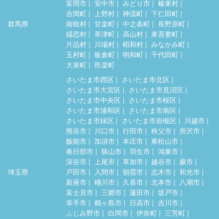
富岡市
安中市
みどり市
榛東村
吉岡町
上野村
神流町
下仁田町
群馬県
南牧村
甘楽町
中之条町
長野原町
嬬恋村
草津町
高山村
東吾妻町
片品村
川場村
昭和村
みなかみ町
玉村町
板倉町
明和町
千代田町
大泉町
邑楽町
さいたま市西区
さいたま市北区
さいたま市大宮区
さいたま市見沼区
さいたま市中央区
さいたま市桜区
さいたま市浦和区
さいたま市南区
さいたま市緑区
さいたま市岩槻区
川越市
熊谷市
川口市
行田市
秩父市
所沢市
飯能市
加須市
本庄市
東松山市
春日部市
狭山市
羽生市
鴻巣市
深谷市
上尾市
草加市
越谷市
蕨市
埼玉県
戸田市
入間市
朝霞市
志木市
和光市
新座市
桶川市
久喜市
北本市
八潮市
富士見市
三郷市
蓮田市
坂戸市
幸手市
鶴ヶ島市
日高市
吉川市
ふじみ野市
白岡市
伊奈町
三芳町