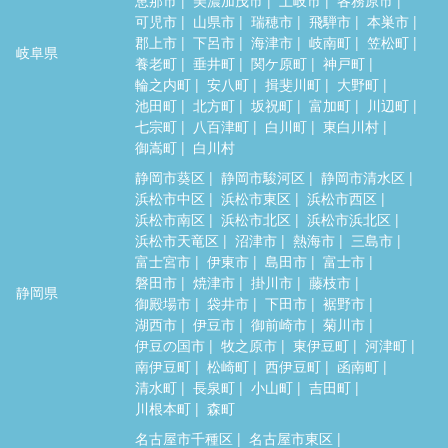
可児市
山県市
瑞穂市
飛騨市
本巣市
郡上市
下呂市
海津市
岐南町
笠松町
岐阜県
養老町
垂井町
関ケ原町
神戸町
輪之内町
安八町
揖斐川町
大野町
池田町
北方町
坂祝町
富加町
川辺町
七宗町
八百津町
白川町
東白川村
御嵩町
白川村
静岡市葵区
静岡市駿河区
静岡市清水区
浜松市中区
浜松市東区
浜松市西区
浜松市南区
浜松市北区
浜松市浜北区
浜松市天竜区
沼津市
熱海市
三島市
富士宮市
伊東市
島田市
富士市
磐田市
焼津市
掛川市
藤枝市
静岡県
御殿場市
袋井市
下田市
裾野市
湖西市
伊豆市
御前崎市
菊川市
伊豆の国市
牧之原市
東伊豆町
河津町
南伊豆町
松崎町
西伊豆町
函南町
清水町
長泉町
小山町
吉田町
川根本町
森町
名古屋市千種区
名古屋市東区