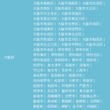
大阪市都島区
大阪市福島区
大阪市此花区
大阪市西区
大阪市港区
大阪市大正区
大阪市天王寺区
大阪市浪速区
大阪市西淀川区
大阪市東淀川区
大阪市東成区
大阪市生野区
大阪市旭区
大阪市城東区
大阪市阿倍野区
大阪市住吉区
大阪市東住吉区
大阪市西成区
大阪市淀川区
大阪市鶴見区
大阪市住之江区
大阪市平野区
大阪市北区
大阪市中央区
堺市堺区
堺市中区
堺市東区
堺市西区
堺市南区
堺市北区
大阪府
堺市美原区
岸和田市
豊中市
池田市
吹田市
泉大津市
高槻市
貝塚市
守口市
枚方市
茨木市
八尾市
泉佐野市
富田林市
寝屋川市
河内長野市
松原市
大東市
和泉市
箕面市
柏原市
羽曳野市
門真市
摂津市
高石市
藤井寺市
東大阪市
泉南市
四條畷市
交野市
大阪狭山市
阪南市
島本町
豊能町
能勢町
忠岡町
熊取町
田尻町
岬町
太子町
河南町