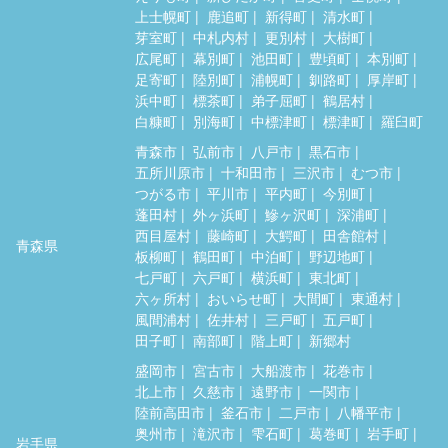
上士幌町
鹿追町
新得町
清水町
芽室町
中札内村
更別村
大樹町
広尾町
幕別町
池田町
豊頃町
本別町
足寄町
陸別町
浦幌町
釧路町
厚岸町
浜中町
標茶町
弟子屈町
鶴居村
白糠町
別海町
中標津町
標津町
羅臼町
青森市
弘前市
八戸市
黒石市
五所川原市
十和田市
三沢市
むつ市
つがる市
平川市
平内町
今別町
蓬田村
外ヶ浜町
鰺ヶ沢町
深浦町
西目屋村
藤崎町
大鰐町
田舎館村
青森県
板柳町
鶴田町
中泊町
野辺地町
七戸町
六戸町
横浜町
東北町
六ヶ所村
おいらせ町
大間町
東通村
風間浦村
佐井村
三戸町
五戸町
田子町
南部町
階上町
新郷村
盛岡市
宮古市
大船渡市
花巻市
北上市
久慈市
遠野市
一関市
陸前高田市
釜石市
二戸市
八幡平市
奥州市
滝沢市
雫石町
葛巻町
岩手町
岩手県