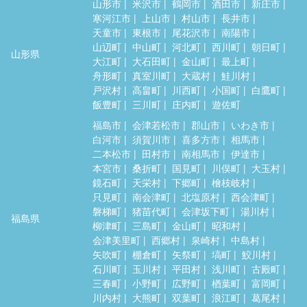
山形市
米沢市
鶴岡市
酒田市
新庄市
寒河江市
上山市
村山市
長井市
天童市
東根市
尾花沢市
南陽市
山辺町
中山町
河北町
西川町
朝日町
山形県
大江町
大石田町
金山町
最上町
舟形町
真室川町
大蔵村
鮭川村
戸沢村
高畠町
川西町
小国町
白鷹町
飯豊町
三川町
庄内町
遊佐町
福島市
会津若松市
郡山市
いわき市
白河市
須賀川市
喜多方市
相馬市
二本松市
田村市
南相馬市
伊達市
本宮市
桑折町
国見町
川俣町
大玉村
鏡石町
天栄村
下郷町
檜枝岐村
只見町
南会津町
北塩原村
西会津町
磐梯町
猪苗代町
会津坂下町
湯川村
福島県
柳津町
三島町
金山町
昭和村
会津美里町
西郷村
泉崎村
中島村
矢吹町
棚倉町
矢祭町
塙町
鮫川村
石川町
玉川村
平田村
浅川町
古殿町
三春町
小野町
広野町
楢葉町
富岡町
川内村
大熊町
双葉町
浪江町
葛尾村