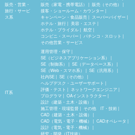
販売・営業・
販売（家電・携帯電話）
販売（その他）
旅行・サービ
接客・ショールーム・カウンター
ス系
キャンペーン・食品販売
スーパーバイザー
ホテル・旅行
美容・エステ
ホテル・ブライダル
航空
コンビニ・スーパー
パチンコ・スロット
その他営業・サービス
運用管理・保守
SE（ビジネスアプリケーション系）
SE（制御系）
SE（データベース系）
SE（Web・スマホ系）
SE（汎用系）
社内SE
SE（その他）
ヘルプデスク・ユーザーサポート
評価・テスト
ネットワークエンジニア
IT系
プログラマ
OAインストラクター
設計（建築・土木・設備）
施工管理・現場監督
その他 IT・技術
CAD（建築・土木・設備）
CAD（電気・電子・機械）
CADオペレータ
設計（電気・電子・機械）
研究・開発（IT技術）