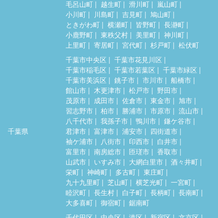
毛呂山町
越生町
滑川町
嵐山町
小川町
川島町
吉見町
鳩山町
ときがわ町
横瀬町
皆野町
長瀞町
小鹿野町
東秩父村
美里町
神川町
上里町
寄居町
宮代町
杉戸町
松伏町
千葉市中央区
千葉市花見川区
千葉市稲毛区
千葉市若葉区
千葉市緑区
千葉市美浜区
銚子市
市川市
船橋市
館山市
木更津市
松戸市
野田市
茂原市
成田市
佐倉市
東金市
旭市
習志野市
柏市
勝浦市
市原市
流山市
八千代市
我孫子市
鴨川市
鎌ケ谷市
千葉県
君津市
富津市
浦安市
四街道市
袖ケ浦市
八街市
印西市
白井市
富里市
南房総市
匝瑳市
香取市
山武市
いすみ市
大網白里市
酒々井町
栄町
神崎町
多古町
東庄町
九十九里町
芝山町
横芝光町
一宮町
睦沢町
長生村
白子町
長柄町
長南町
大多喜町
御宿町
鋸南町
千代田区
中央区
港区
新宿区
文京区