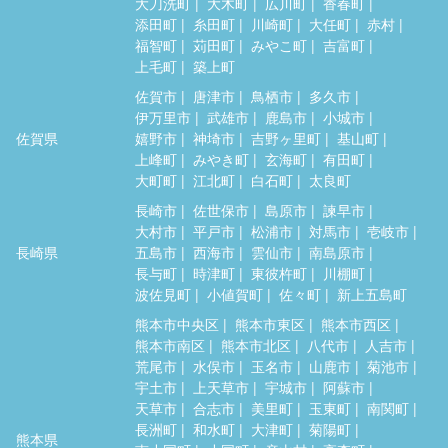
大刀洗町
大木町
広川町
香春町
添田町
糸田町
川崎町
大任町
赤村
福智町
苅田町
みやこ町
吉富町
上毛町
築上町
佐賀市
唐津市
鳥栖市
多久市
伊万里市
武雄市
鹿島市
小城市
佐賀県
嬉野市
神埼市
吉野ヶ里町
基山町
上峰町
みやき町
玄海町
有田町
大町町
江北町
白石町
太良町
長崎市
佐世保市
島原市
諫早市
大村市
平戸市
松浦市
対馬市
壱岐市
長崎県
五島市
西海市
雲仙市
南島原市
長与町
時津町
東彼杵町
川棚町
波佐見町
小値賀町
佐々町
新上五島町
熊本市中央区
熊本市東区
熊本市西区
熊本市南区
熊本市北区
八代市
人吉市
荒尾市
水俣市
玉名市
山鹿市
菊池市
宇土市
上天草市
宇城市
阿蘇市
天草市
合志市
美里町
玉東町
南関町
長洲町
和水町
大津町
菊陽町
熊本県