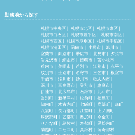
勤務地から探す
札幌市中央区
札幌市北区
札幌市東区
札幌市白石区
札幌市豊平区
札幌市南区
札幌市西区
札幌市厚別区
札幌市手稲区
札幌市清田区
函館市
小樽市
旭川市
室蘭市
釧路市
帯広市
北見市
夕張市
岩見沢市
網走市
留萌市
苫小牧市
稚内市
美唄市
芦別市
江別市
赤平市
紋別市
士別市
名寄市
三笠市
根室市
千歳市
滝川市
砂川市
歌志内市
深川市
富良野市
登別市
恵庭市
伊達市
北広島市
石狩市
北斗市
当別町
新篠津村
松前町
福島町
知内町
木古内町
七飯町
鹿部町
森町
八雲町
長万部町
江差町
上ノ国町
厚沢部町
乙部町
奥尻町
今金町
せたな町
島牧村
寿都町
黒松内町
蘭越町
ニセコ町
真狩村
留寿都村