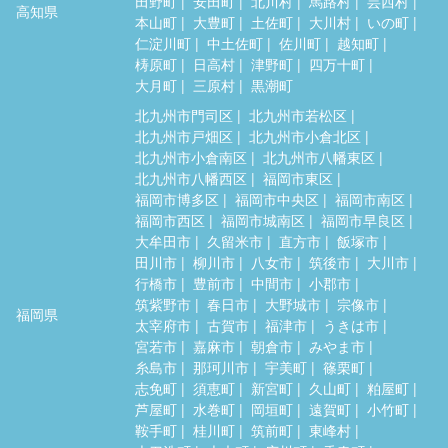
田野町
安田町
北川村
馬路村
芸西村
高知県
本山町
大豊町
土佐町
大川村
いの町
仁淀川町
中土佐町
佐川町
越知町
梼原町
日高村
津野町
四万十町
大月町
三原村
黒潮町
北九州市門司区
北九州市若松区
北九州市戸畑区
北九州市小倉北区
北九州市小倉南区
北九州市八幡東区
北九州市八幡西区
福岡市東区
福岡市博多区
福岡市中央区
福岡市南区
福岡市西区
福岡市城南区
福岡市早良区
大牟田市
久留米市
直方市
飯塚市
田川市
柳川市
八女市
筑後市
大川市
行橋市
豊前市
中間市
小郡市
筑紫野市
春日市
大野城市
宗像市
福岡県
太宰府市
古賀市
福津市
うきは市
宮若市
嘉麻市
朝倉市
みやま市
糸島市
那珂川市
宇美町
篠栗町
志免町
須恵町
新宮町
久山町
粕屋町
芦屋町
水巻町
岡垣町
遠賀町
小竹町
鞍手町
桂川町
筑前町
東峰村