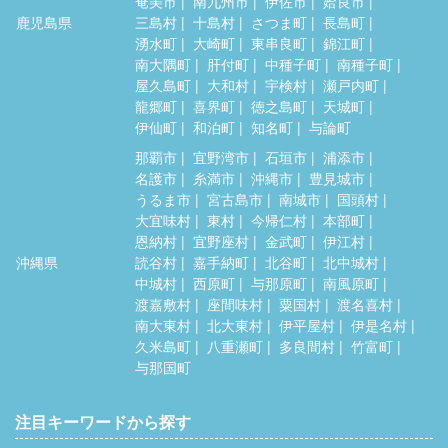
奄美市
南九州市
伊佐市
姶良市
鹿児島県
三島村
十島村
さつま町
長島町
湧水町
大崎町
東串良町
錦江町
南大隅町
肝付町
中種子町
南種子町
屋久島町
大和村
宇検村
瀬戸内町
龍郷町
喜界町
徳之島町
天城町
伊仙町
和泊町
知名町
与論町
那覇市
宜野湾市
石垣市
浦添市
名護市
糸満市
沖縄市
豊見城市
うるま市
宮古島市
南城市
国頭村
大宜味村
東村
今帰仁村
本部町
恩納村
宜野座村
金武町
伊江村
沖縄県
読谷村
嘉手納町
北谷町
北中城村
中城村
西原町
与那原町
南風原町
渡嘉敷村
座間味村
粟国村
渡名喜村
南大東村
北大東村
伊平屋村
伊是名村
久米島町
八重瀬町
多良間村
竹富町
与那国町
注目キーワードから探す