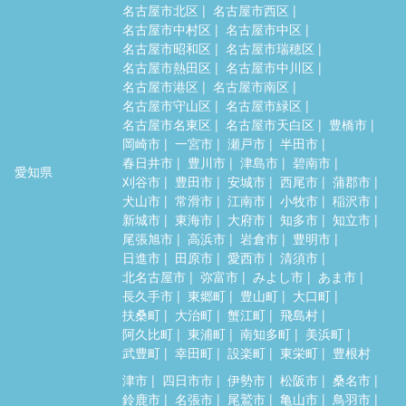
名古屋市北区
名古屋市西区
名古屋市中村区
名古屋市中区
名古屋市昭和区
名古屋市瑞穂区
名古屋市熱田区
名古屋市中川区
名古屋市港区
名古屋市南区
名古屋市守山区
名古屋市緑区
名古屋市名東区
名古屋市天白区
豊橋市
岡崎市
一宮市
瀬戸市
半田市
春日井市
豊川市
津島市
碧南市
愛知県
刈谷市
豊田市
安城市
西尾市
蒲郡市
犬山市
常滑市
江南市
小牧市
稲沢市
新城市
東海市
大府市
知多市
知立市
尾張旭市
高浜市
岩倉市
豊明市
日進市
田原市
愛西市
清須市
北名古屋市
弥富市
みよし市
あま市
長久手市
東郷町
豊山町
大口町
扶桑町
大治町
蟹江町
飛島村
阿久比町
東浦町
南知多町
美浜町
武豊町
幸田町
設楽町
東栄町
豊根村
津市
四日市市
伊勢市
松阪市
桑名市
鈴鹿市
名張市
尾鷲市
亀山市
鳥羽市