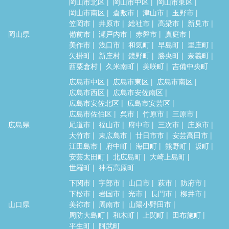
岡山市北区
岡山市中区
岡山市東区
岡山市南区
倉敷市
津山市
玉野市
笠岡市
井原市
総社市
高梁市
新見市
岡山県
備前市
瀬戸内市
赤磐市
真庭市
美作市
浅口市
和気町
早島町
里庄町
矢掛町
新庄村
鏡野町
勝央町
奈義町
西粟倉村
久米南町
美咲町
吉備中央町
広島市中区
広島市東区
広島市南区
広島市西区
広島市安佐南区
広島市安佐北区
広島市安芸区
広島市佐伯区
呉市
竹原市
三原市
広島県
尾道市
福山市
府中市
三次市
庄原市
大竹市
東広島市
廿日市市
安芸高田市
江田島市
府中町
海田町
熊野町
坂町
安芸太田町
北広島町
大崎上島町
世羅町
神石高原町
下関市
宇部市
山口市
萩市
防府市
下松市
岩国市
光市
長門市
柳井市
山口県
美祢市
周南市
山陽小野田市
周防大島町
和木町
上関町
田布施町
平生町
阿武町