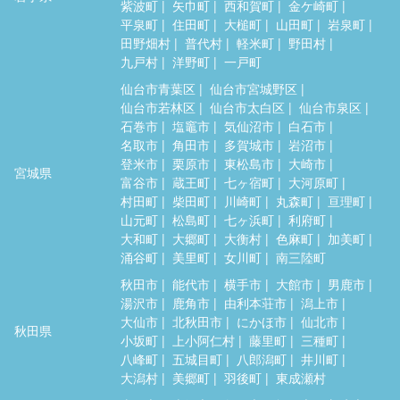
紫波町
矢巾町
西和賀町
金ケ崎町
平泉町
住田町
大槌町
山田町
岩泉町
田野畑村
普代村
軽米町
野田村
九戸村
洋野町
一戸町
仙台市青葉区
仙台市宮城野区
仙台市若林区
仙台市太白区
仙台市泉区
石巻市
塩竈市
気仙沼市
白石市
名取市
角田市
多賀城市
岩沼市
登米市
栗原市
東松島市
大崎市
宮城県
富谷市
蔵王町
七ヶ宿町
大河原町
村田町
柴田町
川崎町
丸森町
亘理町
山元町
松島町
七ヶ浜町
利府町
大和町
大郷町
大衡村
色麻町
加美町
涌谷町
美里町
女川町
南三陸町
秋田市
能代市
横手市
大館市
男鹿市
湯沢市
鹿角市
由利本荘市
潟上市
大仙市
北秋田市
にかほ市
仙北市
秋田県
小坂町
上小阿仁村
藤里町
三種町
八峰町
五城目町
八郎潟町
井川町
大潟村
美郷町
羽後町
東成瀬村