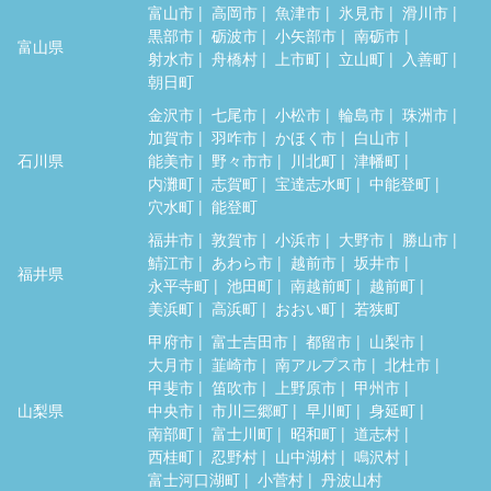
富山市
高岡市
魚津市
氷見市
滑川市
黒部市
砺波市
小矢部市
南砺市
富山県
射水市
舟橋村
上市町
立山町
入善町
朝日町
金沢市
七尾市
小松市
輪島市
珠洲市
加賀市
羽咋市
かほく市
白山市
石川県
能美市
野々市市
川北町
津幡町
内灘町
志賀町
宝達志水町
中能登町
穴水町
能登町
福井市
敦賀市
小浜市
大野市
勝山市
鯖江市
あわら市
越前市
坂井市
福井県
永平寺町
池田町
南越前町
越前町
美浜町
高浜町
おおい町
若狭町
甲府市
富士吉田市
都留市
山梨市
大月市
韮崎市
南アルプス市
北杜市
甲斐市
笛吹市
上野原市
甲州市
山梨県
中央市
市川三郷町
早川町
身延町
南部町
富士川町
昭和町
道志村
西桂町
忍野村
山中湖村
鳴沢村
富士河口湖町
小菅村
丹波山村