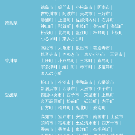
徳島市
鳴門市
小松島市
阿南市
吉野川市
阿波市
美馬市
三好市
勝浦町
上勝町
佐那河内村
石井町
徳島県
神山町
那賀町
牟岐町
美波町
海陽町
松茂町
北島町
藍住町
板野町
上板町
つるぎ町
東みよし町
高松市
丸亀市
坂出市
善通寺市
観音寺市
さぬき市
東かがわ市
三豊市
香川県
土庄町
小豆島町
三木町
直島町
宇多津町
綾川町
琴平町
多度津町
まんのう町
松山市
今治市
宇和島市
八幡浜市
新居浜市
西条市
大洲市
伊予市
愛媛県
四国中央市
西予市
東温市
上島町
久万高原町
松前町
砥部町
内子町
伊方町
松野町
鬼北町
愛南町
高知市
室戸市
安芸市
南国市
土佐市
須崎市
宿毛市
土佐清水市
四万十市
香南市
香美市
東洋町
奈半利町