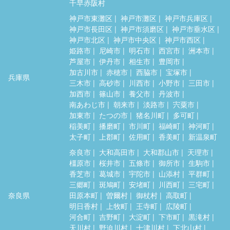
千早赤阪村
神戸市東灘区
神戸市灘区
神戸市兵庫区
神戸市長田区
神戸市須磨区
神戸市垂水区
神戸市北区
神戸市中央区
神戸市西区
姫路市
尼崎市
明石市
西宮市
洲本市
芦屋市
伊丹市
相生市
豊岡市
加古川市
赤穂市
西脇市
宝塚市
兵庫県
三木市
高砂市
川西市
小野市
三田市
加西市
篠山市
養父市
丹波市
南あわじ市
朝来市
淡路市
宍粟市
加東市
たつの市
猪名川町
多可町
稲美町
播磨町
市川町
福崎町
神河町
太子町
上郡町
佐用町
香美町
新温泉町
奈良市
大和高田市
大和郡山市
天理市
橿原市
桜井市
五條市
御所市
生駒市
香芝市
葛城市
宇陀市
山添村
平群町
三郷町
斑鳩町
安堵町
川西町
三宅町
奈良県
田原本町
曽爾村
御杖村
高取町
明日香村
上牧町
王寺町
広陵町
河合町
吉野町
大淀町
下市町
黒滝村
天川村
野迫川村
十津川村
下北山村