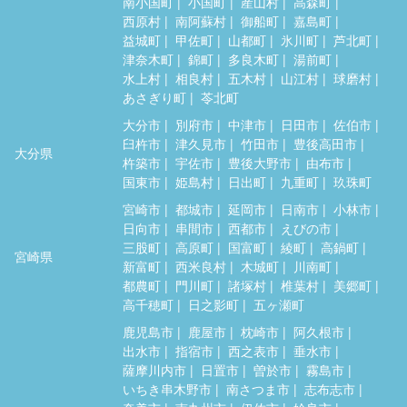
南小国町
小国町
産山村
高森町
西原村
南阿蘇村
御船町
嘉島町
益城町
甲佐町
山都町
氷川町
芦北町
津奈木町
錦町
多良木町
湯前町
水上村
相良村
五木村
山江村
球磨村
あさぎり町
苓北町
大分市
別府市
中津市
日田市
佐伯市
臼杵市
津久見市
竹田市
豊後高田市
大分県
杵築市
宇佐市
豊後大野市
由布市
国東市
姫島村
日出町
九重町
玖珠町
宮崎市
都城市
延岡市
日南市
小林市
日向市
串間市
西都市
えびの市
三股町
高原町
国富町
綾町
高鍋町
宮崎県
新富町
西米良村
木城町
川南町
都農町
門川町
諸塚村
椎葉村
美郷町
高千穂町
日之影町
五ヶ瀬町
鹿児島市
鹿屋市
枕崎市
阿久根市
出水市
指宿市
西之表市
垂水市
薩摩川内市
日置市
曽於市
霧島市
いちき串木野市
南さつま市
志布志市