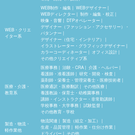
WEB制作・編集
WEBデザイナー
WEBディレクター
制作・編集・校正
映像・音響
DTPオペレーター
デザイナー（ファッション・アクセサリー）・
WEB・クリエ
パタンナー
イター系
デザイナー（住宅・インテリア）
イラストレーター・グラフィックデザイナー
カラーコーディネーター
オフィス設計
その他クリエイティブ系
医療事務
治験・CRA
介護・ヘルパー
看護師・准看護師
研究・開発・検査
薬剤師・栄養士・管理栄養士・医療技術者
医療・介護・
医療通訳・医療翻訳
その他医療
教育系
養護教諭・保育士・幼稚園事務
講師・インストラクター・非常勤講師
学校事務・大学事務
試験監督
その他教育・学校
物流関連
製造（組立・加工）
製造・物流・
生産・品質管理
軽作業・仕分け作業
軽作業他
ドライバー
その他