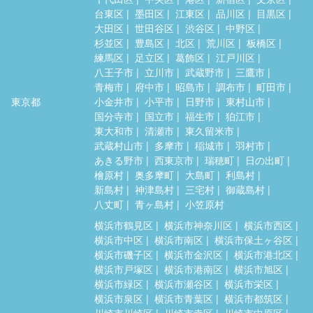
台東区
墨田区
江東区
品川区
目黒区
大田区
世田谷区
渋谷区
中野区
杉並区
豊島区
北区
荒川区
板橋区
練馬区
足立区
葛飾区
江戸川区
八王子市
立川市
武蔵野市
三鷹市
青梅市
府中市
昭島市
調布市
町田市
東京都
小金井市
小平市
日野市
東村山市
国分寺市
国立市
福生市
狛江市
東大和市
清瀬市
東久留米市
武蔵村山市
多摩市
稲城市
羽村市
あきる野市
西東京市
瑞穂町
日の出町
檜原村
奥多摩町
大島町
利島村
新島村
神津島村
三宅村
御蔵島村
八丈町
青ヶ島村
小笠原村
横浜市鶴見区
横浜市神奈川区
横浜市西区
横浜市中区
横浜市南区
横浜市保土ヶ谷区
横浜市磯子区
横浜市金沢区
横浜市港北区
横浜市戸塚区
横浜市港南区
横浜市旭区
横浜市緑区
横浜市瀬谷区
横浜市栄区
横浜市泉区
横浜市青葉区
横浜市都筑区
川崎市川崎区
川崎市幸区
川崎市中原区