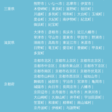
熊野市
いなべ市
志摩市
伊賀市
三重県
木曽岬町
東員町
菰野町
朝日町
川越町
多気町
明和町
大台町
玉城町
度会町
大紀町
南伊勢町
紀北町
御浜町
紀宝町
大津市
彦根市
長浜市
近江八幡市
草津市
守山市
栗東市
甲賀市
野洲市
滋賀県
湖南市
高島市
東近江市
米原市
日野町
竜王町
愛荘町
豊郷町
甲良町
多賀町
京都市北区
京都市上京区
京都市左京区
京都市中京区
京都市東山区
京都市下京区
京都市南区
京都市右京区
京都市伏見区
京都市山科区
京都市西京区
福知山市
舞鶴市
綾部市
宇治市
宮津市
亀岡市
京都府
城陽市
向日市
長岡京市
八幡市
京田辺市
京丹後市
南丹市
木津川市
大山崎町
久御山町
井手町
宇治田原町
笠置町
和束町
精華町
南山城村
京丹波町
伊根町
与謝野町