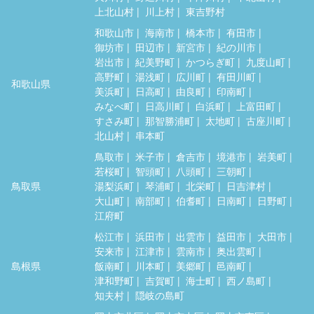
上北山村
川上村
東吉野村
和歌山市
海南市
橋本市
有田市
御坊市
田辺市
新宮市
紀の川市
岩出市
紀美野町
かつらぎ町
九度山町
高野町
湯浅町
広川町
有田川町
和歌山県
美浜町
日高町
由良町
印南町
みなべ町
日高川町
白浜町
上富田町
すさみ町
那智勝浦町
太地町
古座川町
北山村
串本町
鳥取市
米子市
倉吉市
境港市
岩美町
若桜町
智頭町
八頭町
三朝町
鳥取県
湯梨浜町
琴浦町
北栄町
日吉津村
大山町
南部町
伯耆町
日南町
日野町
江府町
松江市
浜田市
出雲市
益田市
大田市
安来市
江津市
雲南市
奥出雲町
島根県
飯南町
川本町
美郷町
邑南町
津和野町
吉賀町
海士町
西ノ島町
知夫村
隠岐の島町