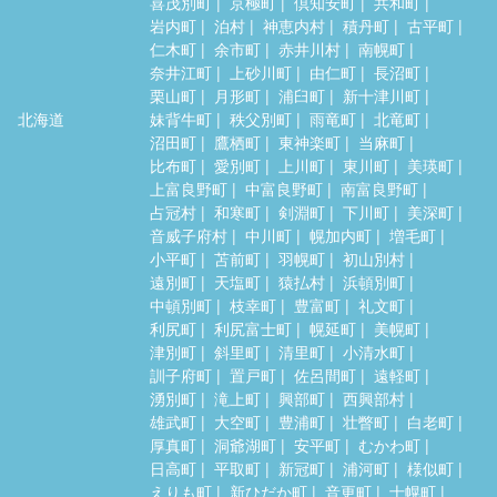
喜茂別町
京極町
倶知安町
共和町
岩内町
泊村
神恵内村
積丹町
古平町
仁木町
余市町
赤井川村
南幌町
奈井江町
上砂川町
由仁町
長沼町
栗山町
月形町
浦臼町
新十津川町
北海道
妹背牛町
秩父別町
雨竜町
北竜町
沼田町
鷹栖町
東神楽町
当麻町
比布町
愛別町
上川町
東川町
美瑛町
上富良野町
中富良野町
南富良野町
占冠村
和寒町
剣淵町
下川町
美深町
音威子府村
中川町
幌加内町
増毛町
小平町
苫前町
羽幌町
初山別村
遠別町
天塩町
猿払村
浜頓別町
中頓別町
枝幸町
豊富町
礼文町
利尻町
利尻富士町
幌延町
美幌町
津別町
斜里町
清里町
小清水町
訓子府町
置戸町
佐呂間町
遠軽町
湧別町
滝上町
興部町
西興部村
雄武町
大空町
豊浦町
壮瞥町
白老町
厚真町
洞爺湖町
安平町
むかわ町
日高町
平取町
新冠町
浦河町
様似町
えりも町
新ひだか町
音更町
士幌町