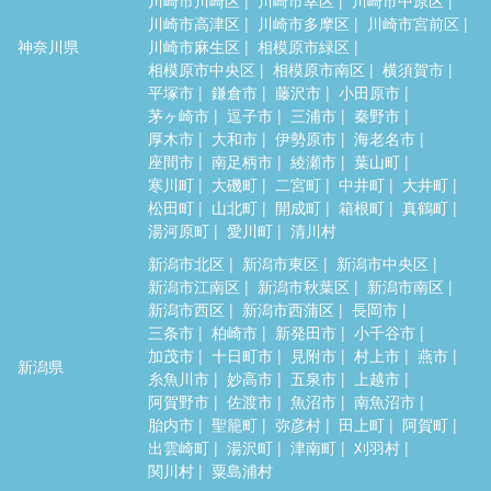
川崎市高津区
川崎市多摩区
川崎市宮前区
神奈川県
川崎市麻生区
相模原市緑区
相模原市中央区
相模原市南区
横須賀市
平塚市
鎌倉市
藤沢市
小田原市
茅ヶ崎市
逗子市
三浦市
秦野市
厚木市
大和市
伊勢原市
海老名市
座間市
南足柄市
綾瀬市
葉山町
寒川町
大磯町
二宮町
中井町
大井町
松田町
山北町
開成町
箱根町
真鶴町
湯河原町
愛川町
清川村
新潟市北区
新潟市東区
新潟市中央区
新潟市江南区
新潟市秋葉区
新潟市南区
新潟市西区
新潟市西蒲区
長岡市
三条市
柏崎市
新発田市
小千谷市
加茂市
十日町市
見附市
村上市
燕市
新潟県
糸魚川市
妙高市
五泉市
上越市
阿賀野市
佐渡市
魚沼市
南魚沼市
胎内市
聖籠町
弥彦村
田上町
阿賀町
出雲崎町
湯沢町
津南町
刈羽村
関川村
粟島浦村