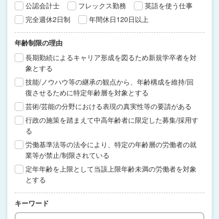
公認会計士
フレックス勤務
英語を使う仕事
完全週休2日制
年間休日120日以上
年齢制限の理由
長期勤続によるキャリア形成を図るため新規学卒者を対
象とする
技能/ノウハウ等の継承の観点から、年齢構成を維持/回
復させるために特定年齢層を対象とする
芸術/芸能の分野における表現の真実性等の要請がある
行政の施策を踏まえて中高年齢者に限定した募集/採用す
る
労働基準法等の法令により、特定の年齢層の労働者の就
業等が禁止/制限されている
定年年齢を上限として当該上限年齢未満の労働者を対象
とする
キーワード