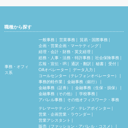
職種から探す
一般事務
営業事務
貿易・国際事務
企画・営業企画・マーケティング
経理・会計・財務・英文経理
総務・人事・法務・特許事務
社会保険事務
広報・宣伝・IR
通訳・翻訳
秘書
受付
事務・オフィ
OAオペレーター
データ入力
ス系
コールセンター（テレフォンオペレーター）
事務的軽作業
金融事務（銀行）
金融事務（証券）
金融事務（生保・損保）
金融事務（その他）
学校事務
アパレル事務
その他オフィスワーク・事務
テレマーケティング・テレアポインター
営業・企画営業・ラウンダー
営業アシスタント
販売（ファッション・アパレル・コスメ）