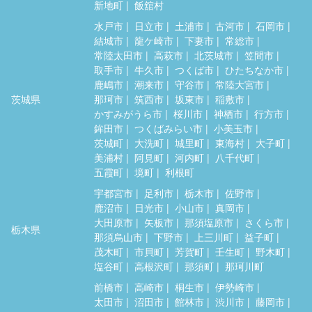
新地町
飯舘村
水戸市
日立市
土浦市
古河市
石岡市
結城市
龍ケ崎市
下妻市
常総市
常陸太田市
高萩市
北茨城市
笠間市
取手市
牛久市
つくば市
ひたちなか市
鹿嶋市
潮来市
守谷市
常陸大宮市
茨城県
那珂市
筑西市
坂東市
稲敷市
かすみがうら市
桜川市
神栖市
行方市
鉾田市
つくばみらい市
小美玉市
茨城町
大洗町
城里町
東海村
大子町
美浦村
阿見町
河内町
八千代町
五霞町
境町
利根町
宇都宮市
足利市
栃木市
佐野市
鹿沼市
日光市
小山市
真岡市
大田原市
矢板市
那須塩原市
さくら市
栃木県
那須烏山市
下野市
上三川町
益子町
茂木町
市貝町
芳賀町
壬生町
野木町
塩谷町
高根沢町
那須町
那珂川町
前橋市
高崎市
桐生市
伊勢崎市
太田市
沼田市
館林市
渋川市
藤岡市