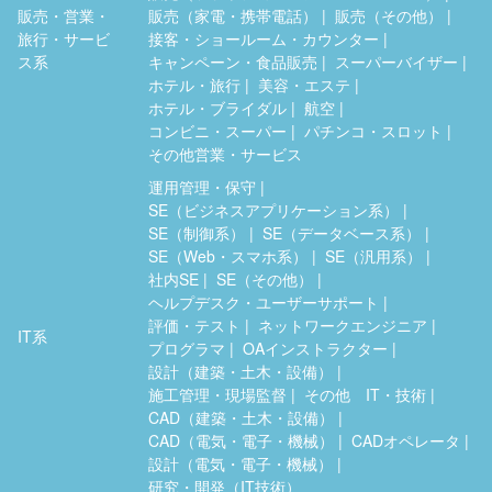
販売・営業・
販売（家電・携帯電話）
販売（その他）
旅行・サービ
接客・ショールーム・カウンター
ス系
キャンペーン・食品販売
スーパーバイザー
ホテル・旅行
美容・エステ
ホテル・ブライダル
航空
コンビニ・スーパー
パチンコ・スロット
その他営業・サービス
運用管理・保守
SE（ビジネスアプリケーション系）
SE（制御系）
SE（データベース系）
SE（Web・スマホ系）
SE（汎用系）
社内SE
SE（その他）
ヘルプデスク・ユーザーサポート
評価・テスト
ネットワークエンジニア
IT系
プログラマ
OAインストラクター
設計（建築・土木・設備）
施工管理・現場監督
その他 IT・技術
CAD（建築・土木・設備）
CAD（電気・電子・機械）
CADオペレータ
設計（電気・電子・機械）
研究・開発（IT技術）