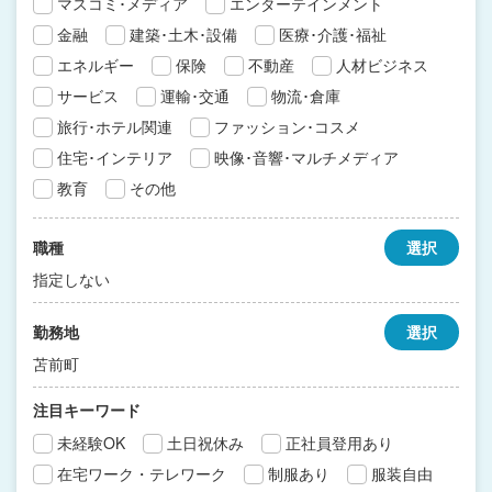
マスコミ･メディア
エンターテインメント
金融
建築･土木･設備
医療･介護･福祉
エネルギー
保険
不動産
人材ビジネス
サービス
運輸･交通
物流･倉庫
旅行･ホテル関連
ファッション･コスメ
住宅･インテリア
映像･音響･マルチメディア
教育
その他
職種
選択
指定しない
勤務地
選択
苫前町
注目キーワード
未経験OK
土日祝休み
正社員登用あり
在宅ワーク・テレワーク
制服あり
服装自由