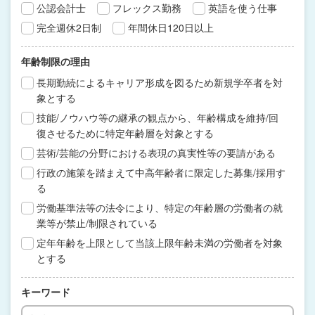
公認会計士
フレックス勤務
英語を使う仕事
完全週休2日制
年間休日120日以上
年齢制限の理由
長期勤続によるキャリア形成を図るため新規学卒者を対
象とする
技能/ノウハウ等の継承の観点から、年齢構成を維持/回
復させるために特定年齢層を対象とする
芸術/芸能の分野における表現の真実性等の要請がある
行政の施策を踏まえて中高年齢者に限定した募集/採用す
る
労働基準法等の法令により、特定の年齢層の労働者の就
業等が禁止/制限されている
定年年齢を上限として当該上限年齢未満の労働者を対象
とする
キーワード