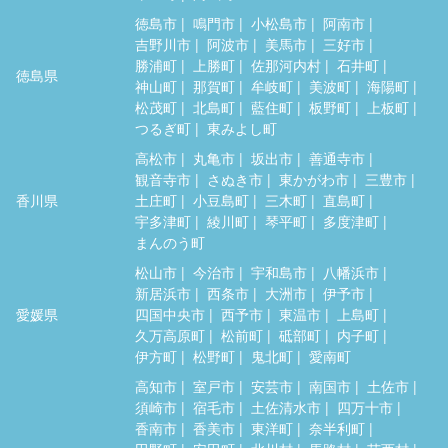
徳島市
鳴門市
小松島市
阿南市
吉野川市
阿波市
美馬市
三好市
勝浦町
上勝町
佐那河内村
石井町
徳島県
神山町
那賀町
牟岐町
美波町
海陽町
松茂町
北島町
藍住町
板野町
上板町
つるぎ町
東みよし町
高松市
丸亀市
坂出市
善通寺市
観音寺市
さぬき市
東かがわ市
三豊市
香川県
土庄町
小豆島町
三木町
直島町
宇多津町
綾川町
琴平町
多度津町
まんのう町
松山市
今治市
宇和島市
八幡浜市
新居浜市
西条市
大洲市
伊予市
愛媛県
四国中央市
西予市
東温市
上島町
久万高原町
松前町
砥部町
内子町
伊方町
松野町
鬼北町
愛南町
高知市
室戸市
安芸市
南国市
土佐市
須崎市
宿毛市
土佐清水市
四万十市
香南市
香美市
東洋町
奈半利町