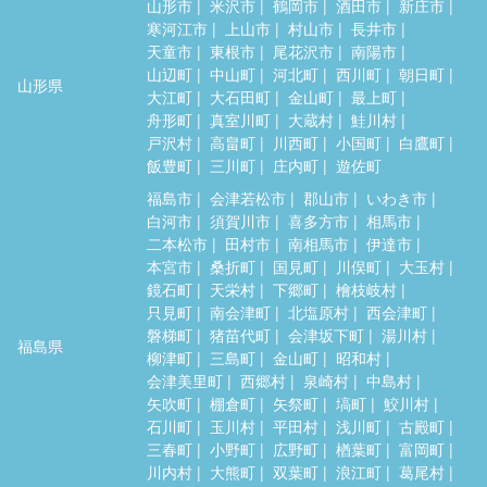
山形市
米沢市
鶴岡市
酒田市
新庄市
寒河江市
上山市
村山市
長井市
天童市
東根市
尾花沢市
南陽市
山辺町
中山町
河北町
西川町
朝日町
山形県
大江町
大石田町
金山町
最上町
舟形町
真室川町
大蔵村
鮭川村
戸沢村
高畠町
川西町
小国町
白鷹町
飯豊町
三川町
庄内町
遊佐町
福島市
会津若松市
郡山市
いわき市
白河市
須賀川市
喜多方市
相馬市
二本松市
田村市
南相馬市
伊達市
本宮市
桑折町
国見町
川俣町
大玉村
鏡石町
天栄村
下郷町
檜枝岐村
只見町
南会津町
北塩原村
西会津町
磐梯町
猪苗代町
会津坂下町
湯川村
福島県
柳津町
三島町
金山町
昭和村
会津美里町
西郷村
泉崎村
中島村
矢吹町
棚倉町
矢祭町
塙町
鮫川村
石川町
玉川村
平田村
浅川町
古殿町
三春町
小野町
広野町
楢葉町
富岡町
川内村
大熊町
双葉町
浪江町
葛尾村