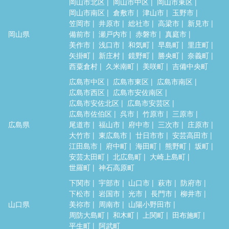
岡山市北区
岡山市中区
岡山市東区
岡山市南区
倉敷市
津山市
玉野市
笠岡市
井原市
総社市
高梁市
新見市
岡山県
備前市
瀬戸内市
赤磐市
真庭市
美作市
浅口市
和気町
早島町
里庄町
矢掛町
新庄村
鏡野町
勝央町
奈義町
西粟倉村
久米南町
美咲町
吉備中央町
広島市中区
広島市東区
広島市南区
広島市西区
広島市安佐南区
広島市安佐北区
広島市安芸区
広島市佐伯区
呉市
竹原市
三原市
広島県
尾道市
福山市
府中市
三次市
庄原市
大竹市
東広島市
廿日市市
安芸高田市
江田島市
府中町
海田町
熊野町
坂町
安芸太田町
北広島町
大崎上島町
世羅町
神石高原町
下関市
宇部市
山口市
萩市
防府市
下松市
岩国市
光市
長門市
柳井市
山口県
美祢市
周南市
山陽小野田市
周防大島町
和木町
上関町
田布施町
平生町
阿武町