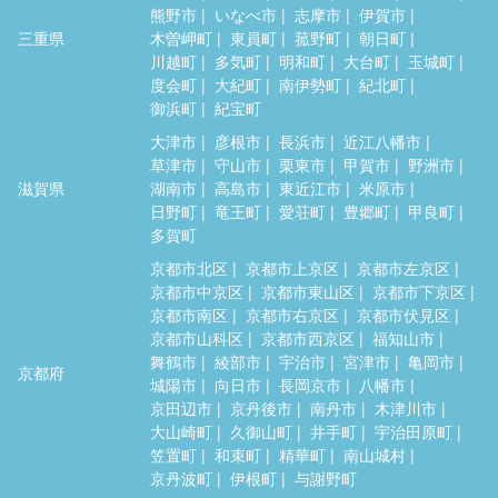
熊野市
いなべ市
志摩市
伊賀市
三重県
木曽岬町
東員町
菰野町
朝日町
川越町
多気町
明和町
大台町
玉城町
度会町
大紀町
南伊勢町
紀北町
御浜町
紀宝町
大津市
彦根市
長浜市
近江八幡市
草津市
守山市
栗東市
甲賀市
野洲市
滋賀県
湖南市
高島市
東近江市
米原市
日野町
竜王町
愛荘町
豊郷町
甲良町
多賀町
京都市北区
京都市上京区
京都市左京区
京都市中京区
京都市東山区
京都市下京区
京都市南区
京都市右京区
京都市伏見区
京都市山科区
京都市西京区
福知山市
舞鶴市
綾部市
宇治市
宮津市
亀岡市
京都府
城陽市
向日市
長岡京市
八幡市
京田辺市
京丹後市
南丹市
木津川市
大山崎町
久御山町
井手町
宇治田原町
笠置町
和束町
精華町
南山城村
京丹波町
伊根町
与謝野町