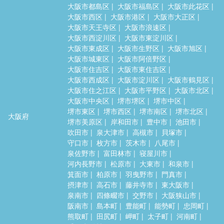
大阪市都島区
大阪市福島区
大阪市此花区
大阪市西区
大阪市港区
大阪市大正区
大阪市天王寺区
大阪市浪速区
大阪市西淀川区
大阪市東淀川区
大阪市東成区
大阪市生野区
大阪市旭区
大阪市城東区
大阪市阿倍野区
大阪市住吉区
大阪市東住吉区
大阪市西成区
大阪市淀川区
大阪市鶴見区
大阪市住之江区
大阪市平野区
大阪市北区
大阪市中央区
堺市堺区
堺市中区
堺市東区
堺市西区
堺市南区
堺市北区
大阪府
堺市美原区
岸和田市
豊中市
池田市
吹田市
泉大津市
高槻市
貝塚市
守口市
枚方市
茨木市
八尾市
泉佐野市
富田林市
寝屋川市
河内長野市
松原市
大東市
和泉市
箕面市
柏原市
羽曳野市
門真市
摂津市
高石市
藤井寺市
東大阪市
泉南市
四條畷市
交野市
大阪狭山市
阪南市
島本町
豊能町
能勢町
忠岡町
熊取町
田尻町
岬町
太子町
河南町