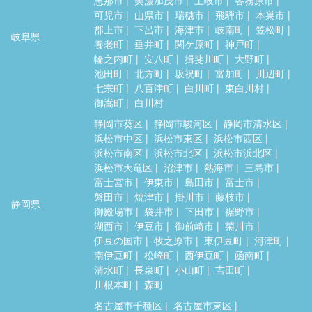
可児市
山県市
瑞穂市
飛騨市
本巣市
郡上市
下呂市
海津市
岐南町
笠松町
岐阜県
養老町
垂井町
関ケ原町
神戸町
輪之内町
安八町
揖斐川町
大野町
池田町
北方町
坂祝町
富加町
川辺町
七宗町
八百津町
白川町
東白川村
御嵩町
白川村
静岡市葵区
静岡市駿河区
静岡市清水区
浜松市中区
浜松市東区
浜松市西区
浜松市南区
浜松市北区
浜松市浜北区
浜松市天竜区
沼津市
熱海市
三島市
富士宮市
伊東市
島田市
富士市
磐田市
焼津市
掛川市
藤枝市
静岡県
御殿場市
袋井市
下田市
裾野市
湖西市
伊豆市
御前崎市
菊川市
伊豆の国市
牧之原市
東伊豆町
河津町
南伊豆町
松崎町
西伊豆町
函南町
清水町
長泉町
小山町
吉田町
川根本町
森町
名古屋市千種区
名古屋市東区