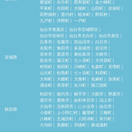
紫波町
矢巾町
西和賀町
金ケ崎町
平泉町
住田町
大槌町
山田町
岩泉町
田野畑村
普代村
軽米町
野田村
九戸村
洋野町
一戸町
仙台市青葉区
仙台市宮城野区
仙台市若林区
仙台市太白区
仙台市泉区
石巻市
塩竈市
気仙沼市
白石市
名取市
角田市
多賀城市
岩沼市
登米市
栗原市
東松島市
大崎市
宮城県
富谷市
蔵王町
七ヶ宿町
大河原町
村田町
柴田町
川崎町
丸森町
亘理町
山元町
松島町
七ヶ浜町
利府町
大和町
大郷町
大衡村
色麻町
加美町
涌谷町
美里町
女川町
南三陸町
秋田市
能代市
横手市
大館市
男鹿市
湯沢市
鹿角市
由利本荘市
潟上市
大仙市
北秋田市
にかほ市
仙北市
秋田県
小坂町
上小阿仁村
藤里町
三種町
八峰町
五城目町
八郎潟町
井川町
大潟村
美郷町
羽後町
東成瀬村