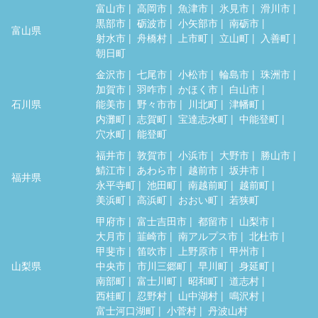
富山市
高岡市
魚津市
氷見市
滑川市
黒部市
砺波市
小矢部市
南砺市
富山県
射水市
舟橋村
上市町
立山町
入善町
朝日町
金沢市
七尾市
小松市
輪島市
珠洲市
加賀市
羽咋市
かほく市
白山市
石川県
能美市
野々市市
川北町
津幡町
内灘町
志賀町
宝達志水町
中能登町
穴水町
能登町
福井市
敦賀市
小浜市
大野市
勝山市
鯖江市
あわら市
越前市
坂井市
福井県
永平寺町
池田町
南越前町
越前町
美浜町
高浜町
おおい町
若狭町
甲府市
富士吉田市
都留市
山梨市
大月市
韮崎市
南アルプス市
北杜市
甲斐市
笛吹市
上野原市
甲州市
山梨県
中央市
市川三郷町
早川町
身延町
南部町
富士川町
昭和町
道志村
西桂町
忍野村
山中湖村
鳴沢村
富士河口湖町
小菅村
丹波山村