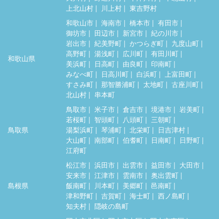
上北山村
川上村
東吉野村
和歌山市
海南市
橋本市
有田市
御坊市
田辺市
新宮市
紀の川市
岩出市
紀美野町
かつらぎ町
九度山町
高野町
湯浅町
広川町
有田川町
和歌山県
美浜町
日高町
由良町
印南町
みなべ町
日高川町
白浜町
上富田町
すさみ町
那智勝浦町
太地町
古座川町
北山村
串本町
鳥取市
米子市
倉吉市
境港市
岩美町
若桜町
智頭町
八頭町
三朝町
鳥取県
湯梨浜町
琴浦町
北栄町
日吉津村
大山町
南部町
伯耆町
日南町
日野町
江府町
松江市
浜田市
出雲市
益田市
大田市
安来市
江津市
雲南市
奥出雲町
島根県
飯南町
川本町
美郷町
邑南町
津和野町
吉賀町
海士町
西ノ島町
知夫村
隠岐の島町