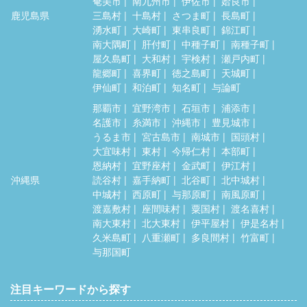
奄美市
南九州市
伊佐市
姶良市
鹿児島県
三島村
十島村
さつま町
長島町
湧水町
大崎町
東串良町
錦江町
南大隅町
肝付町
中種子町
南種子町
屋久島町
大和村
宇検村
瀬戸内町
龍郷町
喜界町
徳之島町
天城町
伊仙町
和泊町
知名町
与論町
那覇市
宜野湾市
石垣市
浦添市
名護市
糸満市
沖縄市
豊見城市
うるま市
宮古島市
南城市
国頭村
大宜味村
東村
今帰仁村
本部町
恩納村
宜野座村
金武町
伊江村
沖縄県
読谷村
嘉手納町
北谷町
北中城村
中城村
西原町
与那原町
南風原町
渡嘉敷村
座間味村
粟国村
渡名喜村
南大東村
北大東村
伊平屋村
伊是名村
久米島町
八重瀬町
多良間村
竹富町
与那国町
注目キーワードから探す