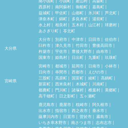
南小国町
小国町
産山村
高森町
西原村
南阿蘇村
御船町
嘉島町
益城町
甲佐町
山都町
氷川町
芦北町
津奈木町
錦町
多良木町
湯前町
水上村
相良村
五木村
山江村
球磨村
あさぎり町
苓北町
大分市
別府市
中津市
日田市
佐伯市
臼杵市
津久見市
竹田市
豊後高田市
大分県
杵築市
宇佐市
豊後大野市
由布市
国東市
姫島村
日出町
九重町
玖珠町
宮崎市
都城市
延岡市
日南市
小林市
日向市
串間市
西都市
えびの市
三股町
高原町
国富町
綾町
高鍋町
宮崎県
新富町
西米良村
木城町
川南町
都農町
門川町
諸塚村
椎葉村
美郷町
高千穂町
日之影町
五ヶ瀬町
鹿児島市
鹿屋市
枕崎市
阿久根市
出水市
指宿市
西之表市
垂水市
薩摩川内市
日置市
曽於市
霧島市
いちき串木野市
南さつま市
志布志市