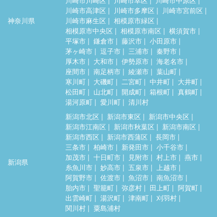
川崎市高津区
川崎市多摩区
川崎市宮前区
神奈川県
川崎市麻生区
相模原市緑区
相模原市中央区
相模原市南区
横須賀市
平塚市
鎌倉市
藤沢市
小田原市
茅ヶ崎市
逗子市
三浦市
秦野市
厚木市
大和市
伊勢原市
海老名市
座間市
南足柄市
綾瀬市
葉山町
寒川町
大磯町
二宮町
中井町
大井町
松田町
山北町
開成町
箱根町
真鶴町
湯河原町
愛川町
清川村
新潟市北区
新潟市東区
新潟市中央区
新潟市江南区
新潟市秋葉区
新潟市南区
新潟市西区
新潟市西蒲区
長岡市
三条市
柏崎市
新発田市
小千谷市
加茂市
十日町市
見附市
村上市
燕市
新潟県
糸魚川市
妙高市
五泉市
上越市
阿賀野市
佐渡市
魚沼市
南魚沼市
胎内市
聖籠町
弥彦村
田上町
阿賀町
出雲崎町
湯沢町
津南町
刈羽村
関川村
粟島浦村