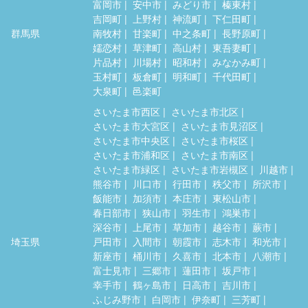
富岡市
安中市
みどり市
榛東村
吉岡町
上野村
神流町
下仁田町
群馬県
南牧村
甘楽町
中之条町
長野原町
嬬恋村
草津町
高山村
東吾妻町
片品村
川場村
昭和村
みなかみ町
玉村町
板倉町
明和町
千代田町
大泉町
邑楽町
さいたま市西区
さいたま市北区
さいたま市大宮区
さいたま市見沼区
さいたま市中央区
さいたま市桜区
さいたま市浦和区
さいたま市南区
さいたま市緑区
さいたま市岩槻区
川越市
熊谷市
川口市
行田市
秩父市
所沢市
飯能市
加須市
本庄市
東松山市
春日部市
狭山市
羽生市
鴻巣市
深谷市
上尾市
草加市
越谷市
蕨市
埼玉県
戸田市
入間市
朝霞市
志木市
和光市
新座市
桶川市
久喜市
北本市
八潮市
富士見市
三郷市
蓮田市
坂戸市
幸手市
鶴ヶ島市
日高市
吉川市
ふじみ野市
白岡市
伊奈町
三芳町