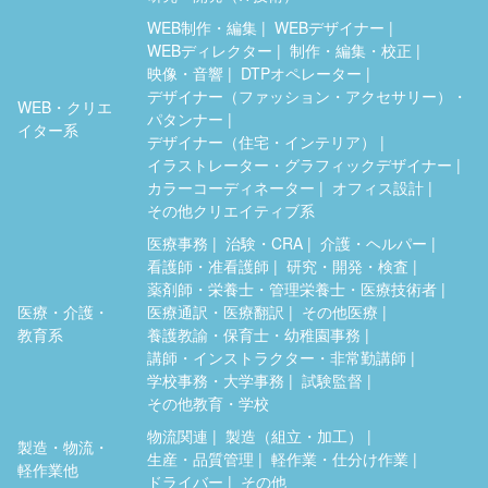
WEB制作・編集
WEBデザイナー
WEBディレクター
制作・編集・校正
映像・音響
DTPオペレーター
デザイナー（ファッション・アクセサリー）・
WEB・クリエ
パタンナー
イター系
デザイナー（住宅・インテリア）
イラストレーター・グラフィックデザイナー
カラーコーディネーター
オフィス設計
その他クリエイティブ系
医療事務
治験・CRA
介護・ヘルパー
看護師・准看護師
研究・開発・検査
薬剤師・栄養士・管理栄養士・医療技術者
医療・介護・
医療通訳・医療翻訳
その他医療
教育系
養護教諭・保育士・幼稚園事務
講師・インストラクター・非常勤講師
学校事務・大学事務
試験監督
その他教育・学校
物流関連
製造（組立・加工）
製造・物流・
生産・品質管理
軽作業・仕分け作業
軽作業他
ドライバー
その他