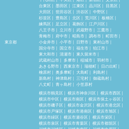
台東区
墨田区
江東区
品川区
目黒区
大田区
世田谷区
渋谷区
中野区
杉並区
豊島区
北区
荒川区
板橋区
練馬区
足立区
葛飾区
江戸川区
八王子市
立川市
武蔵野市
三鷹市
青梅市
府中市
昭島市
調布市
町田市
東京都
小金井市
小平市
日野市
東村山市
国分寺市
国立市
福生市
狛江市
東大和市
清瀬市
東久留米市
武蔵村山市
多摩市
稲城市
羽村市
あきる野市
西東京市
瑞穂町
日の出町
檜原村
奥多摩町
大島町
利島村
新島村
神津島村
三宅村
御蔵島村
八丈町
青ヶ島村
小笠原村
横浜市鶴見区
横浜市神奈川区
横浜市西区
横浜市中区
横浜市南区
横浜市保土ヶ谷区
横浜市磯子区
横浜市金沢区
横浜市港北区
横浜市戸塚区
横浜市港南区
横浜市旭区
横浜市緑区
横浜市瀬谷区
横浜市栄区
横浜市泉区
横浜市青葉区
横浜市都筑区
川崎市川崎区
川崎市幸区
川崎市中原区