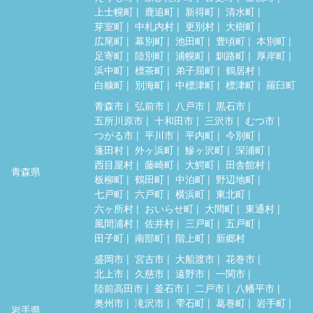
上士幌町
鹿追町
新得町
清水町
芽室町
中札内村
更別村
大樹町
広尾町
幕別町
池田町
豊頃町
本別町
足寄町
陸別町
浦幌町
釧路町
厚岸町
浜中町
標茶町
弟子屈町
鶴居村
白糠町
別海町
中標津町
標津町
羅臼町
青森市
弘前市
八戸市
黒石市
五所川原市
十和田市
三沢市
むつ市
つがる市
平川市
平内町
今別町
蓬田村
外ヶ浜町
鰺ヶ沢町
深浦町
西目屋村
藤崎町
大鰐町
田舎館村
青森県
板柳町
鶴田町
中泊町
野辺地町
七戸町
六戸町
横浜町
東北町
六ヶ所村
おいらせ町
大間町
東通村
風間浦村
佐井村
三戸町
五戸町
田子町
南部町
階上町
新郷村
盛岡市
宮古市
大船渡市
花巻市
北上市
久慈市
遠野市
一関市
陸前高田市
釜石市
二戸市
八幡平市
奥州市
滝沢市
雫石町
葛巻町
岩手町
岩手県