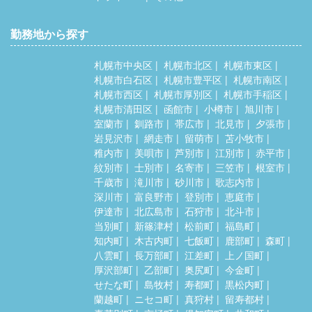
勤務地から探す
札幌市中央区
札幌市北区
札幌市東区
札幌市白石区
札幌市豊平区
札幌市南区
札幌市西区
札幌市厚別区
札幌市手稲区
札幌市清田区
函館市
小樽市
旭川市
室蘭市
釧路市
帯広市
北見市
夕張市
岩見沢市
網走市
留萌市
苫小牧市
稚内市
美唄市
芦別市
江別市
赤平市
紋別市
士別市
名寄市
三笠市
根室市
千歳市
滝川市
砂川市
歌志内市
深川市
富良野市
登別市
恵庭市
伊達市
北広島市
石狩市
北斗市
当別町
新篠津村
松前町
福島町
知内町
木古内町
七飯町
鹿部町
森町
八雲町
長万部町
江差町
上ノ国町
厚沢部町
乙部町
奥尻町
今金町
せたな町
島牧村
寿都町
黒松内町
蘭越町
ニセコ町
真狩村
留寿都村