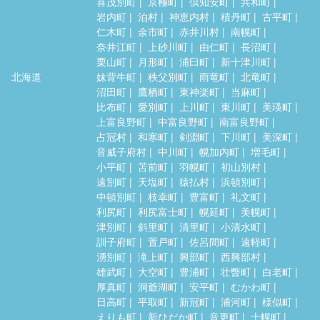
喜茂別町
京極町
倶知安町
共和町
岩内町
泊村
神恵内村
積丹町
古平町
仁木町
余市町
赤井川村
南幌町
奈井江町
上砂川町
由仁町
長沼町
栗山町
月形町
浦臼町
新十津川町
北海道
妹背牛町
秩父別町
雨竜町
北竜町
沼田町
鷹栖町
東神楽町
当麻町
比布町
愛別町
上川町
東川町
美瑛町
上富良野町
中富良野町
南富良野町
占冠村
和寒町
剣淵町
下川町
美深町
音威子府村
中川町
幌加内町
増毛町
小平町
苫前町
羽幌町
初山別村
遠別町
天塩町
猿払村
浜頓別町
中頓別町
枝幸町
豊富町
礼文町
利尻町
利尻富士町
幌延町
美幌町
津別町
斜里町
清里町
小清水町
訓子府町
置戸町
佐呂間町
遠軽町
湧別町
滝上町
興部町
西興部村
雄武町
大空町
豊浦町
壮瞥町
白老町
厚真町
洞爺湖町
安平町
むかわ町
日高町
平取町
新冠町
浦河町
様似町
えりも町
新ひだか町
音更町
士幌町