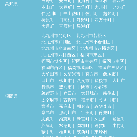
田野町
安田町
北川村
馬路村
芸西村
高知県
本山町
大豊町
土佐町
大川村
いの町
仁淀川町
中土佐町
佐川町
越知町
梼原町
日高村
津野町
四万十町
大月町
三原村
黒潮町
北九州市門司区
北九州市若松区
北九州市戸畑区
北九州市小倉北区
北九州市小倉南区
北九州市八幡東区
北九州市八幡西区
福岡市東区
福岡市博多区
福岡市中央区
福岡市南区
福岡市西区
福岡市城南区
福岡市早良区
大牟田市
久留米市
直方市
飯塚市
田川市
柳川市
八女市
筑後市
大川市
行橋市
豊前市
中間市
小郡市
筑紫野市
春日市
大野城市
宗像市
福岡県
太宰府市
古賀市
福津市
うきは市
宮若市
嘉麻市
朝倉市
みやま市
糸島市
那珂川市
宇美町
篠栗町
志免町
須恵町
新宮町
久山町
粕屋町
芦屋町
水巻町
岡垣町
遠賀町
小竹町
鞍手町
桂川町
筑前町
東峰村