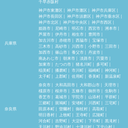
千早赤阪村
神戸市東灘区
神戸市灘区
神戸市兵庫区
神戸市長田区
神戸市須磨区
神戸市垂水区
神戸市北区
神戸市中央区
神戸市西区
姫路市
尼崎市
明石市
西宮市
洲本市
芦屋市
伊丹市
相生市
豊岡市
加古川市
赤穂市
西脇市
宝塚市
兵庫県
三木市
高砂市
川西市
小野市
三田市
加西市
篠山市
養父市
丹波市
南あわじ市
朝来市
淡路市
宍粟市
加東市
たつの市
猪名川町
多可町
稲美町
播磨町
市川町
福崎町
神河町
太子町
上郡町
佐用町
香美町
新温泉町
奈良市
大和高田市
大和郡山市
天理市
橿原市
桜井市
五條市
御所市
生駒市
香芝市
葛城市
宇陀市
山添村
平群町
三郷町
斑鳩町
安堵町
川西町
三宅町
奈良県
田原本町
曽爾村
御杖村
高取町
明日香村
上牧町
王寺町
広陵町
河合町
吉野町
大淀町
下市町
黒滝村
天川村
野迫川村
十津川村
下北山村