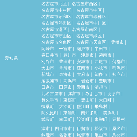
名古屋市北区
名古屋市西区
名古屋市中村区
名古屋市中区
名古屋市昭和区
名古屋市瑞穂区
名古屋市熱田区
名古屋市中川区
名古屋市港区
名古屋市南区
名古屋市守山区
名古屋市緑区
名古屋市名東区
名古屋市天白区
豊橋市
岡崎市
一宮市
瀬戸市
半田市
春日井市
豊川市
津島市
碧南市
愛知県
刈谷市
豊田市
安城市
西尾市
蒲郡市
犬山市
常滑市
江南市
小牧市
稲沢市
新城市
東海市
大府市
知多市
知立市
尾張旭市
高浜市
岩倉市
豊明市
日進市
田原市
愛西市
清須市
北名古屋市
弥富市
みよし市
あま市
長久手市
東郷町
豊山町
大口町
扶桑町
大治町
蟹江町
飛島村
阿久比町
東浦町
南知多町
美浜町
武豊町
幸田町
設楽町
東栄町
豊根村
津市
四日市市
伊勢市
松阪市
桑名市
鈴鹿市
名張市
尾鷲市
亀山市
鳥羽市