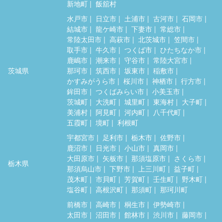
新地町
飯舘村
水戸市
日立市
土浦市
古河市
石岡市
結城市
龍ケ崎市
下妻市
常総市
常陸太田市
高萩市
北茨城市
笠間市
取手市
牛久市
つくば市
ひたちなか市
鹿嶋市
潮来市
守谷市
常陸大宮市
茨城県
那珂市
筑西市
坂東市
稲敷市
かすみがうら市
桜川市
神栖市
行方市
鉾田市
つくばみらい市
小美玉市
茨城町
大洗町
城里町
東海村
大子町
美浦村
阿見町
河内町
八千代町
五霞町
境町
利根町
宇都宮市
足利市
栃木市
佐野市
鹿沼市
日光市
小山市
真岡市
大田原市
矢板市
那須塩原市
さくら市
栃木県
那須烏山市
下野市
上三川町
益子町
茂木町
市貝町
芳賀町
壬生町
野木町
塩谷町
高根沢町
那須町
那珂川町
前橋市
高崎市
桐生市
伊勢崎市
太田市
沼田市
館林市
渋川市
藤岡市