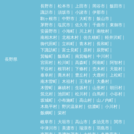
長野市
松本市
上田市
岡谷市
飯田市
諏訪市
須坂市
小諸市
伊那市
駒ヶ根市
中野市
大町市
飯山市
茅野市
塩尻市
佐久市
千曲市
東御市
安曇野市
小海町
川上村
南牧村
南相木村
北相木村
佐久穂町
軽井沢町
御代田町
立科町
青木村
長和町
下諏訪町
富士見町
原村
辰野町
箕輪町
飯島町
南箕輪村
中川村
長野県
宮田村
松川町
高森町
阿南町
阿智村
平谷村
根羽村
下條村
売木村
天龍村
泰阜村
喬木村
豊丘村
大鹿村
上松町
南木曽町
木祖村
王滝村
大桑村
木曽町
麻績村
生坂村
山形村
朝日村
筑北村
池田町
松川村
白馬村
小谷村
坂城町
小布施町
高山村
山ノ内町
木島平村
野沢温泉村
信濃町
小川村
飯綱町
栄村
岐阜市
大垣市
高山市
多治見市
関市
中津川市
美濃市
瑞浪市
羽島市
恵那市
美濃加茂市
土岐市
各務原市