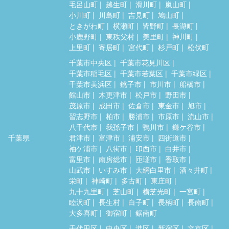
毛呂山町
越生町
滑川町
嵐山町
小川町
川島町
吉見町
鳩山町
ときがわ町
横瀬町
皆野町
長瀞町
小鹿野町
東秩父村
美里町
神川町
上里町
寄居町
宮代町
杉戸町
松伏町
千葉市中央区
千葉市花見川区
千葉市稲毛区
千葉市若葉区
千葉市緑区
千葉市美浜区
銚子市
市川市
船橋市
館山市
木更津市
松戸市
野田市
茂原市
成田市
佐倉市
東金市
旭市
習志野市
柏市
勝浦市
市原市
流山市
八千代市
我孫子市
鴨川市
鎌ケ谷市
千葉県
君津市
富津市
浦安市
四街道市
袖ケ浦市
八街市
印西市
白井市
富里市
南房総市
匝瑳市
香取市
山武市
いすみ市
大網白里市
酒々井町
栄町
神崎町
多古町
東庄町
九十九里町
芝山町
横芝光町
一宮町
睦沢町
長生村
白子町
長柄町
長南町
大多喜町
御宿町
鋸南町
千代田区
中央区
港区
新宿区
文京区