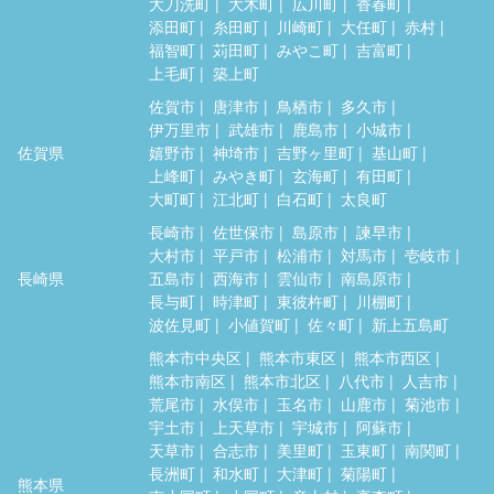
大刀洗町
大木町
広川町
香春町
添田町
糸田町
川崎町
大任町
赤村
福智町
苅田町
みやこ町
吉富町
上毛町
築上町
佐賀市
唐津市
鳥栖市
多久市
伊万里市
武雄市
鹿島市
小城市
佐賀県
嬉野市
神埼市
吉野ヶ里町
基山町
上峰町
みやき町
玄海町
有田町
大町町
江北町
白石町
太良町
長崎市
佐世保市
島原市
諫早市
大村市
平戸市
松浦市
対馬市
壱岐市
長崎県
五島市
西海市
雲仙市
南島原市
長与町
時津町
東彼杵町
川棚町
波佐見町
小値賀町
佐々町
新上五島町
熊本市中央区
熊本市東区
熊本市西区
熊本市南区
熊本市北区
八代市
人吉市
荒尾市
水俣市
玉名市
山鹿市
菊池市
宇土市
上天草市
宇城市
阿蘇市
天草市
合志市
美里町
玉東町
南関町
長洲町
和水町
大津町
菊陽町
熊本県