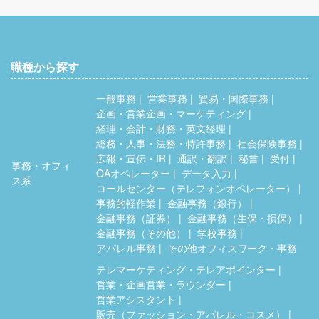
職種から探す
一般事務
営業事務
貿易・国際事務
企画・営業企画・マーケティング
経理・会計・財務・英文経理
総務・人事・法務・特許事務
社会保険事務
広報・宣伝・IR
通訳・翻訳
秘書
受付
事務・オフィ
OAオペレーター
データ入力
ス系
コールセンター（テレフォンオペレーター）
事務的軽作業
金融事務（銀行）
金融事務（証券）
金融事務（生保・損保）
金融事務（その他）
学校事務
アパレル事務
その他オフィスワーク・事務
テレマーケティング・テレアポインター
営業・企画営業・ラウンダー
営業アシスタント
販売（ファッション・アパレル・コスメ）