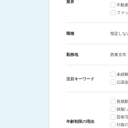
業界
不動
ファッ
職種
指定しな
勤務地
西東京市
未経験
注目キーワード
公認
長期
技能
芸術
年齢制限の理由
行政