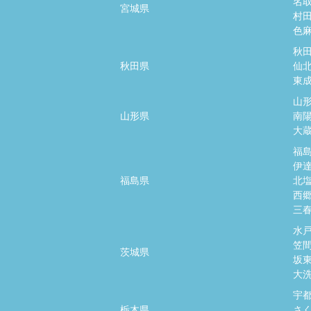
名
宮城県
村
色
秋
秋田県
仙
東
山
山形県
南
大
福
伊
福島県
北
西
三
水
笠
茨城県
坂
大
宇
栃木県
さ