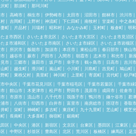
根沢町
那須町
那珂川町
橋市
高崎市
桐生市
伊勢崎市
太田市
沼田市
館林市
渋川市
東村
吉岡町
上野村
神流町
下仁田町
南牧村
甘楽町
中之条
吾妻町
片品村
川場村
昭和村
みなかみ町
玉村町
板倉町
明
いたま市西区
さいたま市北区
さいたま市大宮区
さいたま市見沼区
いたま市浦和区
さいたま市南区
さいたま市緑区
さいたま市岩槻区
父市
所沢市
飯能市
加須市
本庄市
東松山市
春日部市
狭山
加市
越谷市
蕨市
戸田市
入間市
朝霞市
志木市
和光市
新
士見市
三郷市
蓮田市
坂戸市
幸手市
鶴ヶ島市
日高市
吉川
呂山町
越生町
滑川町
嵐山町
小川町
川島町
吉見町
鳩山町
鹿野町
東秩父村
美里町
神川町
上里町
寄居町
宮代町
杉戸
葉市中央区
千葉市花見川区
千葉市稲毛区
千葉市若葉区
千葉市緑
橋市
館山市
木更津市
松戸市
野田市
茂原市
成田市
佐倉市
浦市
市原市
流山市
八千代市
我孫子市
鴨川市
鎌ケ谷市
君
ケ浦市
八街市
印西市
白井市
富里市
南房総市
匝瑳市
香取
々井町
栄町
神崎町
多古町
東庄町
九十九里町
芝山町
横芝
柄町
長南町
大多喜町
御宿町
鋸南町
代田区
中央区
港区
新宿区
文京区
台東区
墨田区
江東区
谷区
中野区
杉並区
豊島区
北区
荒川区
板橋区
練馬区
足