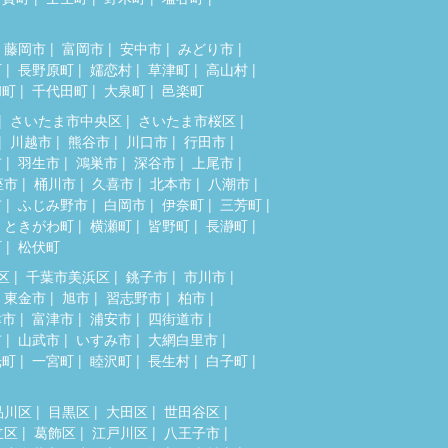
藤岡市
富岡市
安中市
みどり市
町
長野原町
嬬恋村
草津町
高山村
和町
千代田町
大泉町
邑楽町
さいたま市中央区
さいたま市桜区
川越市
熊谷市
川口市
行田市
市
羽生市
鴻巣市
深谷市
上尾市
座市
桶川市
久喜市
北本市
八潮市
市
ふじみ野市
白岡市
伊奈町
三芳町
ときがわ町
横瀬町
皆野町
長瀞町
町
松伏町
区
千葉市美浜区
銚子市
市川市
東金市
旭市
習志野市
柏市
津市
富津市
浦安市
四街道市
市
山武市
いすみ市
大網白里市
光町
一宮町
睦沢町
長生村
白子町
品川区
目黒区
大田区
世田谷区
立区
葛飾区
江戸川区
八王子市