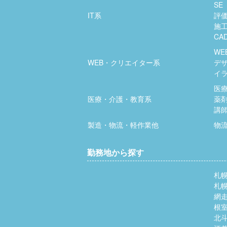
SE
IT系
評
施
CA
WE
WEB・クリエイター系
デ
イ
医
医療・介護・教育系
薬
講
製造・物流・軽作業他
物
勤務地から探す
札
札
網
根
北