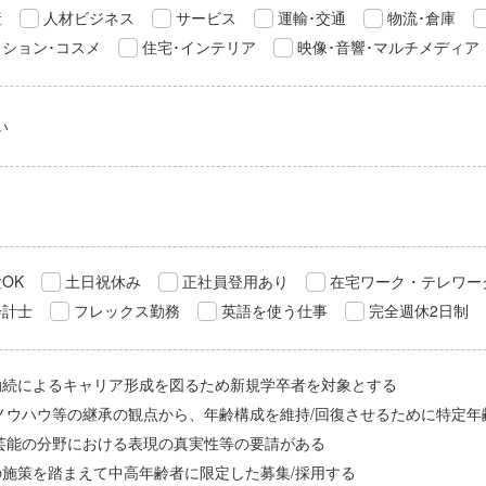
産
人材ビジネス
サービス
運輸･交通
物流･倉庫
ション･コスメ
住宅･インテリア
映像･音響･マルチメディア
い
OK
土日祝休み
正社員登用あり
在宅ワーク・テレワー
会計士
フレックス勤務
英語を使う仕事
完全週休2日制
勤続によるキャリア形成を図るため新規学卒者を対象とする
/ノウハウ等の継承の観点から、年齢構成を維持/回復させるために特定年
/芸能の分野における表現の真実性等の要請がある
の施策を踏まえて中高年齢者に限定した募集/採用する