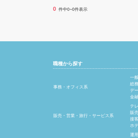
0
件中0~0件表示
職種から探す
一
総
事務・オフィス系
デ
金
テ
販
販売・営業・旅行・サービス系
接
ホ
運