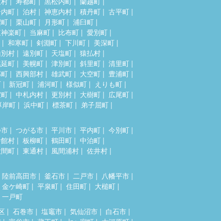
牧村
寿都町
黒松内町
蘭越町
岩内町
泊村
神恵内村
積丹町
古平町
沼町
栗山町
月形町
浦臼町
東神楽町
当麻町
比布町
愛別町
和寒町
剣淵町
下川町
美深町
山別村
遠別町
天塩町
猿払村
幌延町
美幌町
津別町
斜里町
清里町
部町
西興部村
雄武町
大空町
豊浦町
町
新冠町
浦河町
様似町
えりも町
室町
中札内村
更別村
大樹町
広尾町
厚岸町
浜中町
標茶町
弟子屈町
つ市
つがる市
平川市
平内町
今別町
舎館村
板柳町
鶴田町
中泊町
大間町
東通村
風間浦村
佐井村
陸前高田市
釜石市
二戸市
八幡平市
金ケ崎町
平泉町
住田町
大槌町
一戸町
区
石巻市
塩竈市
気仙沼市
白石市