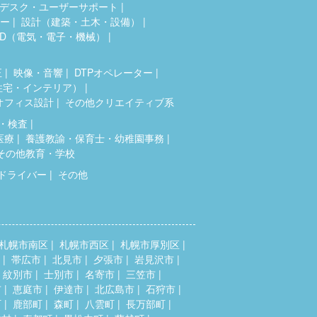
デスク・ユーザーサポート
ター
設計（建築・土木・設備）
AD（電気・電子・機械）
正
映像・音響
DTPオペレーター
住宅・インテリア）
オフィス設計
その他クリエイティブ系
・検査
医療
養護教諭・保育士・幼稚園事務
その他教育・学校
ドライバー
その他
札幌市南区
札幌市西区
札幌市厚別区
帯広市
北見市
夕張市
岩見沢市
紋別市
士別市
名寄市
三笠市
市
恵庭市
伊達市
北広島市
石狩市
町
鹿部町
森町
八雲町
長万部町