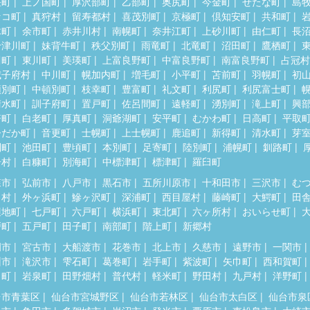
差町
上ノ国町
厚沢部町
乙部町
奥尻町
今金町
せたな町
島
セコ町
真狩村
留寿都村
喜茂別町
京極町
倶知安町
共和町
木町
余市町
赤井川村
南幌町
奈井江町
上砂川町
由仁町
長
十津川町
妹背牛町
秩父別町
雨竜町
北竜町
沼田町
鷹栖町
川町
東川町
美瑛町
上富良野町
中富良野町
南富良野町
占冠村
威子府村
中川町
幌加内町
増毛町
小平町
苫前町
羽幌町
初
頓別町
中頓別町
枝幸町
豊富町
礼文町
利尻町
利尻富士町
清水町
訓子府町
置戸町
佐呂間町
遠軽町
湧別町
滝上町
興
瞥町
白老町
厚真町
洞爺湖町
安平町
むかわ町
日高町
平取
ひだか町
音更町
士幌町
上士幌町
鹿追町
新得町
清水町
芽
別町
池田町
豊頃町
本別町
足寄町
陸別町
浦幌町
釧路町
居村
白糠町
別海町
中標津町
標津町
羅臼町
森市
弘前市
八戸市
黒石市
五所川原市
十和田市
三沢市
む
田村
外ヶ浜町
鰺ヶ沢町
深浦町
西目屋村
藤崎町
大鰐町
田
辺地町
七戸町
六戸町
横浜町
東北町
六ヶ所村
おいらせ町
戸町
五戸町
田子町
南部町
階上町
新郷村
岡市
宮古市
大船渡市
花巻市
北上市
久慈市
遠野市
一関市
州市
滝沢市
雫石町
葛巻町
岩手町
紫波町
矢巾町
西和賀町
田町
岩泉町
田野畑村
普代村
軽米町
野田村
九戸村
洋野町
台市青葉区
仙台市宮城野区
仙台市若林区
仙台市太白区
仙台市泉