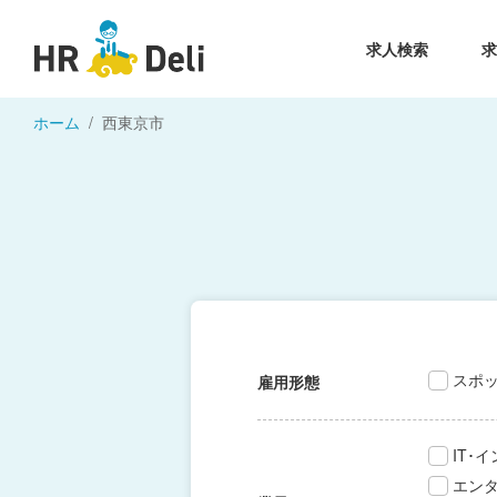
求人検索
ホーム
西東京市
スポ
雇用形態
IT･
エン