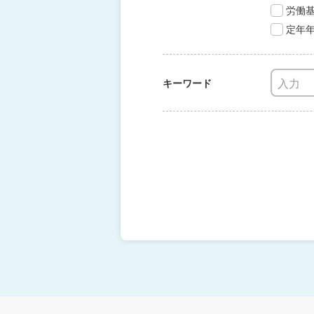
労働
定年
キーワード