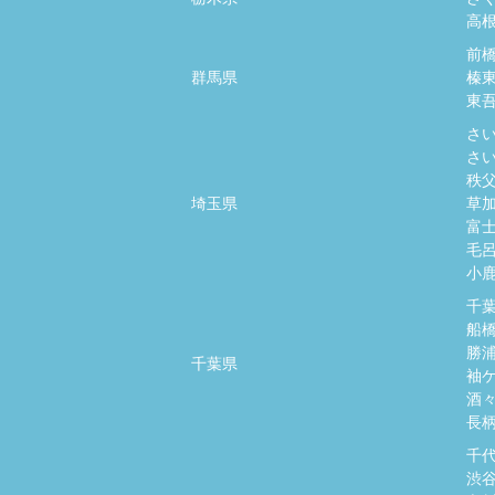
高
前
群馬県
榛
東
さ
さ
秩
埼玉県
草
富
毛
小
千
船
勝
千葉県
袖
酒
長
千
渋