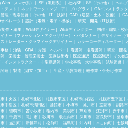
（Web・スマホ系）
SE（汎用系）
社内SE
SE（その他）
ヘルプ
価・テスト
ネットワークエンジニア
プログラマ
OAインストラク
工管理・現場監督
その他 IT・技術
CAD（建築・土木・設備）
C
Dオペレータ
設計（電気・電子・機械）
研究・開発（IT技術）
B制作・編集
WEBデザイナー
WEBディレクター
制作・編集・校
ザイナー（ファッション・アクセサリー）・パタンナー
デザイナー（
ラストレーター・グラフィックデザイナー
カラーコーディネーター
療事務
治験・CRA
介護・ヘルパー
看護師・准看護師
研究・開発
剤師・栄養士・管理栄養士・医療技術者
医療通訳・医療翻訳
その他
師・インストラクター・非常勤講師
学校事務・大学事務
試験監督
流関連
製造（組立・加工）
生産・品質管理
軽作業・仕分け作業
幌市中央区
札幌市北区
札幌市東区
札幌市白石区
札幌市豊平区
幌市手稲区
札幌市清田区
函館市
小樽市
旭川市
室蘭市
釧路市
走市
留萌市
苫小牧市
稚内市
美唄市
芦別市
江別市
赤平市
室市
千歳市
滝川市
砂川市
歌志内市
深川市
富良野市
登別
斗市
当別町
新篠津村
松前町
福島町
知内町
木古内町
七飯