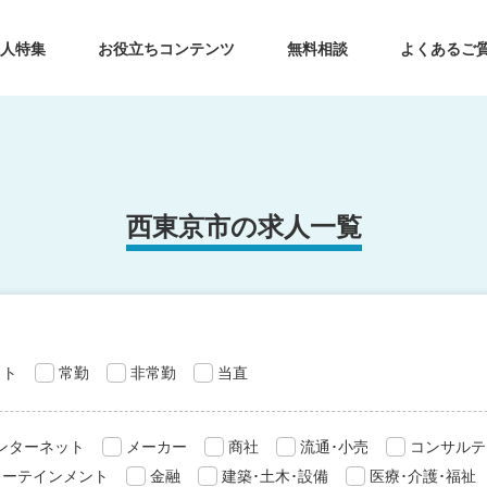
求人特集
お役立ちコンテンツ
無料相談
よくあるご
西東京市の求人一覧
ット
常勤
非常勤
当直
インターネット
メーカー
商社
流通･小売
コンサルテ
ターテインメント
金融
建築･土木･設備
医療･介護･福祉