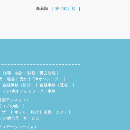
|
新着順
|
終了間近順
|
経理・会計・財務・英文経理
訳
秘書
受付
OAオペレーター
金融事務（銀行）
金融事務（証券）
その他オフィスワーク・事務
営業アシスタント
売（その他）
イザー
ホテル・旅行
美容・エステ
その他営業・サービス
SE（データベース系）