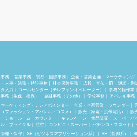
般事務
営業事務
貿易・国際事務
企画・営業企画・マーケティング
務・人事・法務・特許事務
社会保険事務
広報・宣伝・IR
通訳・翻
ータ入力
コールセンター（テレフォンオペレーター）
事務的軽作業
融事務（生保・損保）
金融事務（その他）
学校事務
アパレル事務
レマーケティング・テレアポインター
営業・企画営業・ラウンダー
売（ファッション・アパレル・コスメ）
販売（家電・携帯電話）
販
客・ショールーム・カウンター
キャンペーン・食品販売
スーパーバ
テル・ブライダル
航空
コンビニ・スーパー
パチンコ・スロット
用管理・保守
SE（ビジネスアプリケーション系）
SE（制御系）