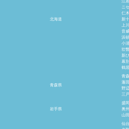
江
ニ
仁
北海道
新
上
音
浜
小
壮
新
幕
鶴
青
蓬
青森県
野
三
盛
岩手県
奥
山
仙