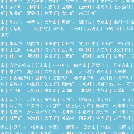
取市
角田市
多賀城市
岩沼市
登米市
栗原市
東松島市
大崎
田町
柴田町
川崎町
丸森町
亘理町
山元町
松島町
七ヶ浜町
麻町
加美町
涌谷町
美里町
女川町
南三陸町
田市
能代市
横手市
大館市
男鹿市
湯沢市
鹿角市
由利本荘
北市
小坂町
上小阿仁村
藤里町
三種町
八峰町
五城目町
八
成瀬村
形市
米沢市
鶴岡市
酒田市
新庄市
寒河江市
上山市
村山市
陽市
山辺町
中山町
河北町
西川町
朝日町
大江町
大石田町
蔵村
鮭川村
戸沢村
高畠町
川西町
小国町
白鷹町
飯豊町
島市
会津若松市
郡山市
いわき市
白河市
須賀川市
喜多方市
達市
本宮市
桑折町
国見町
川俣町
大玉村
鏡石町
天栄村
塩原村
西会津町
磐梯町
猪苗代町
会津坂下町
湯川村
柳津町
郷村
泉崎村
中島村
矢吹町
棚倉町
矢祭町
塙町
鮫川村
石
春町
小野町
広野町
楢葉町
富岡町
川内村
大熊町
双葉町
戸市
日立市
土浦市
古河市
石岡市
結城市
龍ケ崎市
下妻市
間市
取手市
牛久市
つくば市
ひたちなか市
鹿嶋市
潮来市
東市
稲敷市
かすみがうら市
桜川市
神栖市
行方市
鉾田市
洗町
城里町
東海村
大子町
美浦村
阿見町
河内町
八千代町
都宮市
足利市
栃木市
佐野市
鹿沼市
日光市
小山市
真岡市
くら市
那須烏山市
下野市
上三川町
益子町
茂木町
市貝町