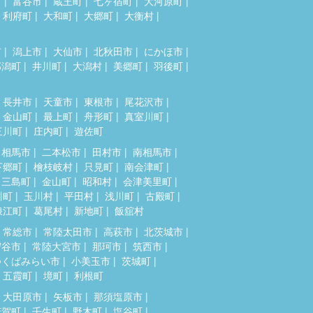
市
富谷市
蔵王町
七ヶ宿町
大河原町
利府町
大和町
大郷町
大衡村
市
潟上市
大仙市
北秋田市
にかほ市
郎潟町
井川町
大潟村
美郷町
羽後町
長井市
天童市
東根市
尾花沢市
金山町
最上町
舟形町
真室川町
三川町
庄内町
遊佐町
相馬市
二本松市
田村市
南相馬市
下郷町
檜枝岐村
只見町
南会津町
三島町
金山町
昭和村
会津美里町
川町
玉川村
平田村
浅川町
古殿町
浪江町
葛尾村
新地町
飯舘村
常総市
常陸太田市
高萩市
北茨城市
守谷市
常陸大宮市
那珂市
筑西市
つくばみらい市
小美玉市
茨城町
五霞町
境町
利根町
大田原市
矢板市
那須塩原市
芳賀町
壬生町
野木町
塩谷町